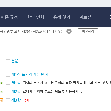
메인콘텐츠 바로가기
어문 규정
항별 연혁
용례 찾기
자료실
비교하기
체육관광부 고시 제2014-42호(2014. 12. 5.)
본문
제1장 표기의 기본 원칙
제1항
국어의 로마자 표기는 국어의 표준 발음법에 따라 적는 것을 
북
제2항
로마자 이외의 부호는 되도록 사용하지 않는다.
북
제3항
삭제
연