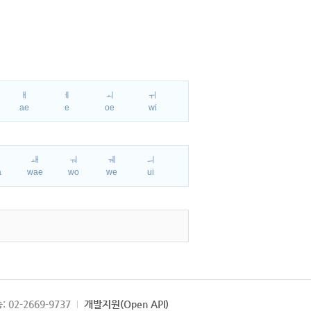
ㅐ
ㅔ
ㅚ
ㅟ
ae
e
oe
wi
ㅘ
ㅙ
ㅝ
ㅞ
ㅢ
a
wae
wo
we
ui
: 02-2669-9737
개발지원(Open API)