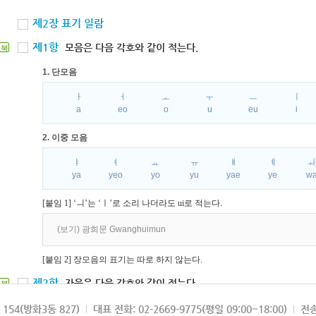
제2장 표기 일람
제1항
모음은 다음 각호와 같이 적는다.
북
1. 단모음
ㅏ
ㅓ
ㅗ
ㅜ
ㅡ
ㅣ
a
eo
o
u
eu
i
2. 이중 모음
ㅑ
ㅕ
ㅛ
ㅠ
ㅒ
ㅖ
ya
yeo
yo
yu
yae
ye
w
[붙임 1] ‘ㅢ’는 ‘ㅣ’로 소리 나더라도 ui로 적는다.
(보기) 광희문 Gwanghuimun
[붙임 2] 장모음의 표기는 따로 하지 않는다.
제2항
자음은 다음 각호와 같이 적는다.
북
1. 파열음
154(방화3동 827)
대표 전화: 02-2669-9775(평일 09:00~18:00)
전송