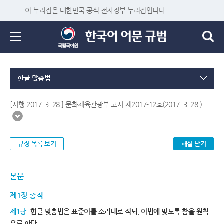
이 누리집은 대한민국 공식 전자정부 누리집입니다.
한글 맞춤법
[시행 2017. 3. 28.] 문화체육관광부 고시 제2017-12호(2017. 3. 28.)
규정 목록 보기
해설 닫기
본문
제1장 총칙
제1항
한글 맞춤법은 표준어를 소리대로 적되, 어법에 맞도록 함을 원칙
으로 한다.