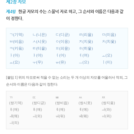
제2장 자모
제4항
한글 자모의 수는 스물넉 자로 하고, 그 순서와 이름은 다음과 같
이 정한다.
ㄱ(기역)
ㄴ(니은)
ㄷ(디귿)
ㄹ(리을)
ㅁ(미음)
ㅂ(비읍)
ㅅ(시옷)
ㅇ(이응)
ㅈ(지읒)
ㅊ(치읓)
ㅋ(키읔)
ㅌ(티읕)
ㅍ(피읖)
ㅎ(히읗)
ㅏ(아)
ㅑ(야)
ㅓ(어)
ㅕ(여)
ㅗ(오)
ㅛ(요)
ㅜ(우)
ㅠ(유)
ㅡ(으)
ㅣ(이)
[붙임 1] 위의 자모로써 적을 수 없는 소리는 두 개 이상의 자모를 어울러서 적되, 그
순서와 이름은 다음과 같이 정한다.
ㄲ
ㄸ
ㅃ
ㅆ
ㅉ
(쌍기역)
(쌍디귿)
(쌍비읍)
(쌍시옷)
(쌍지읒)
ㅐ(애)
ㅒ(얘)
ㅔ(에)
ㅖ(예)
ㅘ(와)
ㅙ(왜)
ㅚ(외)
ㅝ(워)
ㅞ(웨)
ㅟ(위)
ㅢ(의)