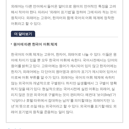
외래어는 다른 언어에서 들어온 말이므로 원어의 언어적인 특징을 고려
해서 적어야 한다. 따라서 ‘외래어 표기법’을 정하여 그에 따라 적는 것이
원칙이다. 외래어는 고유어, 한자어와 함께 국어의 어휘 체계에 정착한
어휘라고 할 수 있다.
더 알아보기
원어에 따른 한국어 어휘 체계
한국어의 어휘 체계는 고유어, 한자어, 외래어로 나눌 수 있다. 이들은 원
어에 차이가 있을 뿐 모두 한국어 어휘에 속한다. 국어사전에서는 단어의
원어를 밝히고 있다. 고유어에는 원어가 제시되어 있지 않고 한자어에는
한자가, 외래어에는 각 단어의 원어명과 로마자 표기가 제시되어 있어서
이로써 어휘 부류를 알 수가 있다. 외래어는 국어의 어휘 체계에 속하지
않는 외국어와 개념적으로 구별된다. 하지만 실생활에서 그 구별이 명확
하지 않을 때가 있다. 현실적으로는 국어사전에 실린 어휘는 외래어, 실
리지 않은 것은 외국어로 구별하는 것이 편리하다. 예컨대 ‘보이(boy)’가
‘식당이나 호텔 따위에서 접대하는 남자’를 의미할 때는 외래어지만 ‘소
년’의 뜻으로 쓰일 때는 외국어라고 할 수 있다. 외국어를 표기할 때도 외
래어 표기법의 원칙을 준용하는 일이 많다.