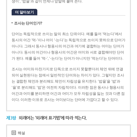
생이’, ‘밥을’과 같이 언제나 앞말에 붙여 쓴다.
더 알아보기
조사는 단어인가?
단어는 독립적으로 쓰이는 말의 최소 단위이다. 예를 들어 ‘먹는다’에서
동사의 어간 ‘먹-­’이나 어미 ‘­-는다’는 독립적으로 쓰이지 못하므로 단어가
아니다. 그래서 동사나 형용사의 어간과 여기에 결합하는 어미는 단어가
아니다. 동사의 어간이나 형용사의 어간은 어미와 서로 결합해야만 단어
가 된다. 예를 들어 ‘먹-’, ‘-는다’는 단어가 아니지만 ‘먹는다’는 단어이다.
조사는 어미와 마찬가지로 단독으로 쓰이지 못할뿐더러 체언 뒤에 연결
되어 실현된다는 점에서 일반적인 단어와는 차이가 있다. 그렇지만 조사
는 결합한 체언과 분리해도 체언이 자립성을 유지한다. ‘밥을’을 ‘밥’과
‘을’로 분리해도 ‘밥’은 여전히 자립적이다. 이러한 점은 동사나 형용사의
어간과 어미를 분리하면 어간과 어미가 모두 자립성을 잃는 것과 다른 점
이다. 이러한 이유로 조사는 어미보다는 단어에 가깝다고 할 수 있다.
제3항
외래어는 ‘외래어 표기법’에 따라 적는다.
해설