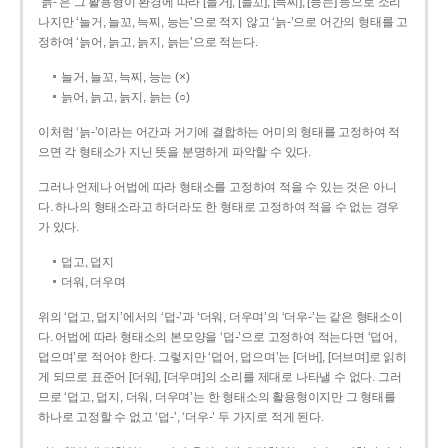
‘늙-’은 그 활용형이 환경에 따라 [늘거], [늘꼬], [늑찌], [능는] 등으로 소리
나지만 ‘늘거, 늘꼬, 늑찌, 능는’으로 적지 않고 ‘늙-’으로 어간의 형태를 고
정하여 ‘늙어, 늙고, 늙지, 늙는’으로 적는다.
늘거, 늘꼬, 늑찌, 능는 (×)
늙어, 늙고, 늙지, 늙는 (○)
이처럼 ‘늙-­’이라는 어간과 거기에 결합하는 어미의 형태를 고정하여 적
으면 각 형태소가 지닌 뜻을 분명하게 파악할 수 있다.
그러나 언제나 어법에 따라 형태소를 고정하여 적을 수 있는 것은 아니
다. 하나의 형태소라고 하더라도 한 형태로 고정하여 적을 수 없는 경우
가 있다.
덥고, 덥지
더워, 더우며
위의 ‘덥고, 덥지’에서의 ‘덥-­’과 ‘더워, 더우며’의 ‘더우-­’는 같은 형태소이
다. 어법에 따라 형태소의 본모양을 ‘덥-­’으로 고정하여 적는다면 ‘덥어,
덥으며’로 적어야 한다. 그렇지만 ‘덥어, 덥으며’는 [더버], [더브며]로 읽히
게 되므로 표준어 [더워], [더우며]의 소리를 제대로 나타낼 수 없다. 그러
므로 ‘덥고, 덥지, 더워, 더우며’는 한 형태소의 활용형이지만 그 형태를
하나로 고정할 수 없고 ‘덥-’, ‘더우-’ 두 가지로 적게 된다.