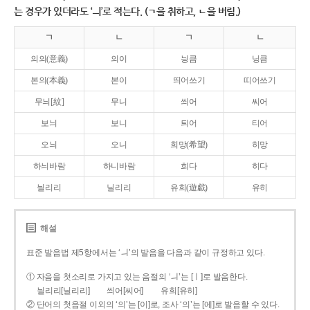
는 경우가 있더라도 ‘ㅢ’로 적는다. (ㄱ을 취하고, ㄴ을 버림.)
ㄱ
ㄴ
ㄱ
ㄴ
의의(意義)
의이
닁큼
닝큼
본의(本義)
본이
띄어쓰기
띠어쓰기
무늬[紋]
무니
씌어
씨어
보늬
보니
틔어
티어
오늬
오니
희망(希望)
히망
하늬바람
하니바람
희다
히다
늴리리
닐리리
유희(遊戱)
유히
해설
표준 발음법 제5항에서는 ‘ㅢ’의 발음을 다음과 같이 규정하고 있다.
① 자음을 첫소리로 가지고 있는 음절의 ‘ㅢ’는 [ㅣ]로 발음한다.
늴리리[닐리리]
씌어[씨어]
유희[유히]
② 단어의 첫음절 이외의 ‘의’는 [이]로, 조사 ‘의’는 [에]로 발음할 수 있다.