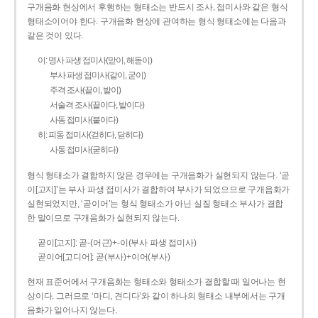
구개음화 현상에서 후행하는 형태소는 반드시 조사, 접미사와 같은 형식
형태소이어야 한다. 구개음화 현상에 관여하는 형식 형태소에는 다음과
같은 것이 있다.
이: 명사 파생 접미사(맏이, 해돋이)
부사 파생 접미사(같이, 굳이)
주격 조사(끝이, 밭이)
서술격 조사(끝이다, 밭이다)
사동 접미사(붙이다)
히: 피동 접미사(걷히다, 닫히다)
사동 접미사(굳히다)
형식 형태소가 결합하지 않은 경우에는 구개음화가 실현되지 않는다. ‘곧
이[고지]’는 부사 파생 접미사가 결합하여 부사가 되었으므로 구개음화가
실현되었지만, ‘곧이어’는 형식 형태소가 아닌 실질 형태소 부사가 결합
한 말이므로 구개음화가 실현되지 않는다.
곧이[고지]: 곧-­(어근)+­-이(부사 파생 접미사)
곧이어[고디어]: 곧(부사)+이어(부사)
현재 표준어에서 구개음화는 형태소와 형태소가 결합할 때 일어나는 현
상이다. 그러므로 ‘마디, 견디다’와 같이 하나의 형태소 내부에서는 구개
음화가 일어나지 않는다.