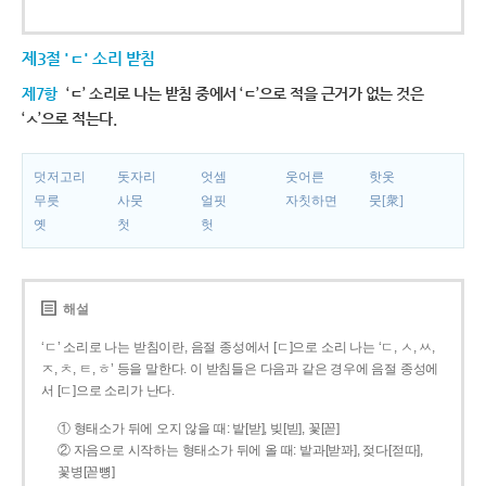
제3절 'ㄷ' 소리 받침
제7항
‘ㄷ’ 소리로 나는 받침 중에서 ‘ㄷ’으로 적을 근거가 없는 것은
‘ㅅ’으로 적는다.
덧저고리
돗자리
엇셈
웃어른
핫옷
무릇
사뭇
얼핏
자칫하면
뭇[衆]
옛
첫
헛
해설
‘ㄷ’ 소리로 나는 받침이란, 음절 종성에서 [ㄷ]으로 소리 나는 ‘ㄷ, ㅅ, ㅆ,
ㅈ, ㅊ, ㅌ, ㅎ’ 등을 말한다. 이 받침들은 다음과 같은 경우에 음절 종성에
서 [ㄷ]으로 소리가 난다.
① 형태소가 뒤에 오지 않을 때: 밭[받], 빚[빋], 꽃[꼳]
② 자음으로 시작하는 형태소가 뒤에 올 때: 밭과[받꽈], 젖다[젇따],
꽃병[꼳뼝]