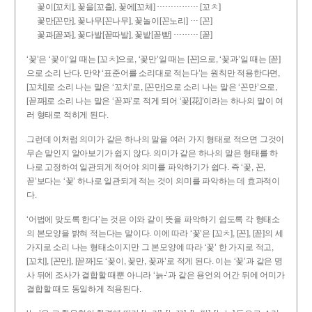
……………
꽃이[꼬치], 꽃을[꼬츨], 꽃에[꼬체]
[꼬ㅊ]
…
꽃만[꼰만], 꽃나무[꼰나무], 꽃놀이[꼰노리]
[꼰]
………
꽃과[꼳꽈], 꽃다발[꼳따발], 꽃밭[꼳빧]
[꼳]
‘꽃’은 ‘꽃이’일 때는 [꼬ㅊ]으로, ‘꽃만’일 때는 [꼰]으로, ‘꽃과’일 때는 [꼳]
으로 소리 난다. 만약 ‘표준어를 소리대로 적는다’는 원칙만 적용한다면,
[꼬치]로 소리 나는 말은 ‘꼬치’로, [꼰만]으로 소리 나는 말은 ‘꼰만’으로,
[꼳꽈]로 소리 나는 말은 ‘꼳꽈’로 적게 되어 ‘꽃[花]’이라는 하나의 말이 여
러 형태로 적히게 된다.
그런데 이처럼 의미가 같은 하나의 말을 여러 가지 형태로 적으면 그것이
무슨 말인지 알아보기가 쉽지 않다. 의미가 같은 하나의 말은 형태를 하
나로 고정하여 일관되게 적어야 의미를 파악하기가 쉽다. 즉 ‘꽃, 꼰,
꼳’보다는 ‘꽃’ 하나로 일관되게 적는 것이 의미를 파악하는 데 효과적이
다.
‘어법에 맞도록 한다’는 것은 이와 같이 뜻을 파악하기 쉽도록 각 형태소
의 본모양을 밝혀 적는다는 말이다. 이에 따라 ‘꽃’은 [꼬ㅊ], [꼰], [꼳]의 세
가지로 소리 나는 형태소이지만 그 본모양에 따라 ‘꽃’ 한 가지로 적고,
[꼬치], [꼰만], [꼳꽈]도 ‘꽃이, 꽃만, 꽃과’로 적게 된다. 이는 ‘꽃’과 같은 명
사 뒤에 조사가 결합할 때뿐 아니라 ‘늙-’과 같은 용언의 어간 뒤에 어미가
결합할 때도 동일하게 적용된다.