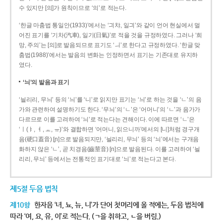
수 있지만 [의]가 원칙이므로 ‘의’로 적는다.
‘한글 마춤법 통일안(1933)’에서는 ‘긔챠, 일긔’와 같이 언어 현실에서 멀
어진 표기를 ‘기차(汽車), 일기(日氣)’로 적을 것을 규정하였다. 그러나 ‘희
망, 주의’는 [의]로 발음되므로 표기도 ‘ㅢ’로 한다고 규정하였다. ‘한글 맞
춤법(1988)’에서는 발음의 변화는 인정하면서 표기는 기존대로 유지하
였다.
‘늬’의 발음과 표기
‘늴리리, 무늬’ 등의 ‘늬’를 ‘니’로 읽지만 표기는 ‘늬’로 하는 것을 ‘ㄴ’의 음
가와 관련하여 설명하기도 한다. ‘무늬’의 ‘ㄴ’은 ‘어머니’의 ‘ㄴ’과 음가가
다르므로 이를 고려하여 ‘늬’로 적는다는 견해이다. 이에 따르면 ‘ㄴ’은
‘ㅣ(ㅑ, ㅕ, ㅛ, ㅠ)’와 결합하면 ‘어머니, 읽으니까’에서의 [니]처럼 경구개
음(硬口蓋音) [ɲ]으로 발음되지만, ‘늴리리, 무늬’ 등의 ‘늬’에서는 구개음
화하지 않은 ‘ㄴ’, 곧 치경음(齒莖音) [n]으로 발음된다. 이를 고려하여 ‘늴
리리, 무늬’ 등에서는 전통적인 표기대로 ‘늬’로 적는다고 본다.
제5절 두음 법칙
제10항
한자음 ‘녀, 뇨, 뉴, 니’가 단어 첫머리에 올 적에는, 두음 법칙에
따라 ‘여, 요, 유, 이’로 적는다. (ㄱ을 취하고, ㄴ을 버림.)