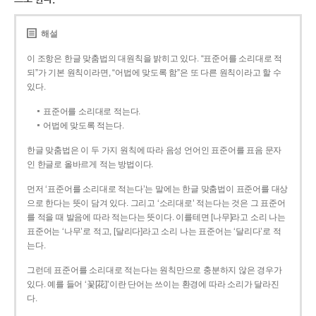
해설
이 조항은 한글 맞춤법의 대원칙을 밝히고 있다. “표준어를 소리대로 적
되”가 기본 원칙이라면, “어법에 맞도록 함”은 또 다른 원칙이라고 할 수
있다.
표준어를 소리대로 적는다.
어법에 맞도록 적는다.
한글 맞춤법은 이 두 가지 원칙에 따라 음성 언어인 표준어를 표음 문자
인 한글로 올바르게 적는 방법이다.
먼저 ‘표준어를 소리대로 적는다’는 말에는 한글 맞춤법이 표준어를 대상
으로 한다는 뜻이 담겨 있다. 그리고 ‘소리대로’ 적는다는 것은 그 표준어
를 적을 때 발음에 따라 적는다는 뜻이다. 이를테면 [나무]라고 소리 나는
표준어는 ‘나무’로 적고, [달리다]라고 소리 나는 표준어는 ‘달리다’로 적
는다.
그런데 표준어를 소리대로 적는다는 원칙만으로 충분하지 않은 경우가
있다. 예를 들어 ‘꽃[花]’이란 단어는 쓰이는 환경에 따라 소리가 달라진
다.