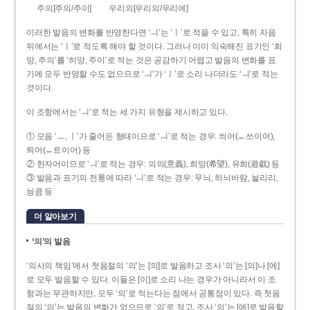
주의[주의/주이]
우리의[우리의/우리에]
이러한 발음의 변화를 반영한다면 ‘ㅢ’는 ‘ㅣ’로 적을 수 있고, 특히 자음
뒤에서는 ‘ㅣ’로 적도록 해야 할 것이다. 그러나 이미 익숙해진 표기인 ‘희
망, 주의’를 ‘히망, 주이’로 적는 것은 공감하기 어렵고 발음의 변화를 표
기에 모두 반영할 수도 없으므로 ‘ㅢ’가 ‘ㅣ’로 소리 나더라도 ‘ㅢ’로 적는
것이다.
이 조항에서는 ‘ㅢ’로 적는 세 가지 유형을 제시하고 있다.
① 모음 ‘ㅡ, ㅣ’가 줄어든 형태이므로 ‘ㅢ’로 적는 경우: 씌어(←쓰이어),
틔어(←트이어) 등
② 한자어이므로 ‘ㅢ’로 적는 경우: 의의(意義), 희망(希望), 유희(遊戱) 등
③ 발음과 표기의 전통에 따라 ‘ㅢ’로 적는 경우: 무늬, 하늬바람, 늴리리,
닁큼 등
더 알아보기
‘의’의 발음
‘의사의 책임’에서 첫음절의 ‘의’는 [의]로 발음하고 조사 ‘의’는 [의]나 [에]
로 모두 발음할 수 있다. 이들은 [이]로 소리 나는 경우가 아니라서 이 조
항과는 무관하지만, 모두 ‘의’로 적는다는 점에서 공통점이 있다. 즉 첫음
절의 ‘의’는 발음의 변화가 없으므로 ‘의’로 적고, 조사 ‘의’는 [에]로 발음할