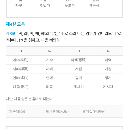
자칫
짓밟다
풋고추
햇곡식
제4절 모음
제8항
‘계, 례, 몌, 폐, 혜’의 ‘ㅖ’는 ‘ㅔ’로 소리 나는 경우가 있더라도 ‘ㅖ’로
적는다. (ㄱ을 취하고, ㄴ을 버림.)
ㄱ
ㄴ
ㄱ
ㄴ
계수(桂樹)
게수
혜택(惠澤)
헤택
사례(謝禮)
사레
계집
게집
연몌(連袂)
연메
핑계
핑게
폐품(廢品)
페품
계시다
게시다
다만, 다음 말은 본음대로 적는다.
게송(偈頌)
게시판(揭示板)
휴게실(休憩室)