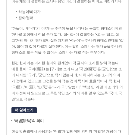
이는 체언에 결합하는 조사나 용언 어간에 결합하는 어미도 마찬가지다.
하늘이/바다가
잡아/접어
‘하늘이, 바다가’의 ‘이/가’는 주격의 뜻을 나타내는 동일한 형태소이지만
하나로 고정해서 적을 수가 없다. ‘잡-, 접-’에 결합하는 ‘-고’는 ‘잡고, 접
고’처럼 하나의 형태로만 실현되지만 ‘-아/-어’는 하나의 형태소인데도 ‘잡
아, 접어’와 같이 다르게 실현된다. 이는 달리 소리 나는 형태들을 하나의
형태소로 모두 적을 수 없어서 소리 나는 대로 적는 경우이다.
한편 한자어는 이러한 원리와 관계없이 각 글자의 소리를 밝혀 적는다.
예를 들어 ‘국어(國語)’는 [구거]로 소리 나고 ‘국민(國民)’은 [궁민]으로 소
리 나지만 ‘구거’, ‘궁민’으로 적지 않는다. 한자 하나하나는 소리와 의미
가 정해져 있으므로 그것을 밝혀 적는 것이 독서에 효율적이다. 즉 한자
‘국(國)’, ‘어(語)’, ‘민(民)’은 ‘나라 국’, ‘말씀 어’, ‘백성 민’과 같이 소리와 의
미가 정해져 있으므로 그 독립적인 소리와 의미를 알 수 있도록 ‘국어, 국
민’으로 적는다.
더 알아보기
‘어법(語法)’의 의미
한글 맞춤법에서 사용되는 ‘어법’과 일반적인 의미의 ‘어법’은 개념이 다