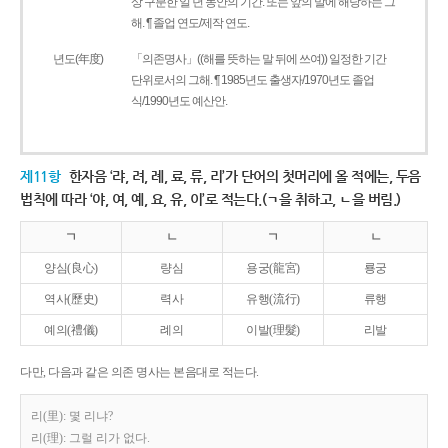
상 구분한 일 년 동안의 기간. 또는 앞의 말에 해당하는 그
해. ¶ 졸업 연도/제작 연도.
년도(年度)
「의존명사」((해를 뜻하는 말 뒤에 쓰여)) 일정한 기간
단위로서의 그해. ¶ 1985년도 출생자/1970년도 졸업
식/1990년도 예산안.
제11항
한자음 ‘랴, 려, 례, 료, 류, 리’가 단어의 첫머리에 올 적에는, 두음
법칙에 따라 ‘야, 여, 예, 요, 유, 이’로 적는다.(ㄱ을 취하고, ㄴ을 버림.)
ㄱ
ㄴ
ㄱ
ㄴ
양심(良心)
량심
용궁(龍宮)
룡궁
역사(歷史)
력사
유행(流行)
류행
예의(禮儀)
례의
이발(理髮)
리발
다만, 다음과 같은 의존 명사는 본음대로 적는다.
리(里): 몇 리냐?
리(理): 그럴 리가 없다.