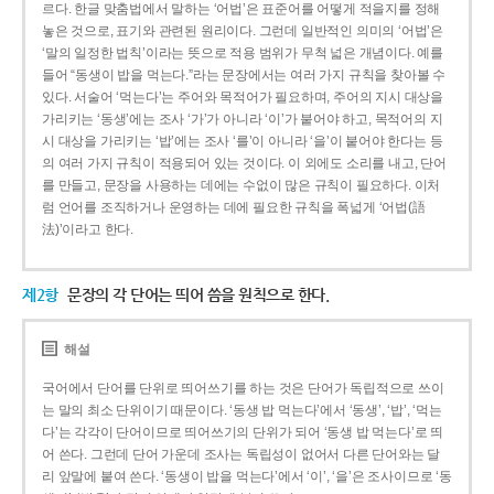
르다. 한글 맞춤법에서 말하는 ‘어법’은 표준어를 어떻게 적을지를 정해
놓은 것으로, 표기와 관련된 원리이다. 그런데 일반적인 의미의 ‘어법’은
‘말의 일정한 법칙’이라는 뜻으로 적용 범위가 무척 넓은 개념이다. 예를
들어 “동생이 밥을 먹는다.”라는 문장에서는 여러 가지 규칙을 찾아볼 수
있다. 서술어 ‘먹는다’는 주어와 목적어가 필요하며, 주어의 지시 대상을
가리키는 ‘동생’에는 조사 ‘가’가 아니라 ‘이’가 붙어야 하고, 목적어의 지
시 대상을 가리키는 ‘밥’에는 조사 ‘를’이 아니라 ‘을’이 붙어야 한다는 등
의 여러 가지 규칙이 적용되어 있는 것이다. 이 외에도 소리를 내고, 단어
를 만들고, 문장을 사용하는 데에는 수없이 많은 규칙이 필요하다. 이처
럼 언어를 조직하거나 운영하는 데에 필요한 규칙을 폭넓게 ‘어법(語
法)’이라고 한다.
제2항
문장의 각 단어는 띄어 씀을 원칙으로 한다.
해설
국어에서 단어를 단위로 띄어쓰기를 하는 것은 단어가 독립적으로 쓰이
는 말의 최소 단위이기 때문이다. ‘동생 밥 먹는다’에서 ‘동생’, ‘밥’, ‘먹는
다’는 각각이 단어이므로 띄어쓰기의 단위가 되어 ‘동생 밥 먹는다’로 띄
어 쓴다. 그런데 단어 가운데 조사는 독립성이 없어서 다른 단어와는 달
리 앞말에 붙여 쓴다. ‘동생이 밥을 먹는다’에서 ‘이’, ‘을’은 조사이므로 ‘동