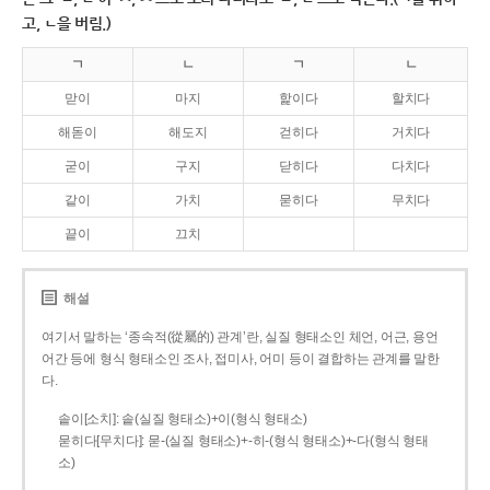
고, ㄴ을 버림.)
ㄱ
ㄴ
ㄱ
ㄴ
맏이
마지
핥이다
할치다
해돋이
해도지
걷히다
거치다
굳이
구지
닫히다
다치다
같이
가치
묻히다
무치다
끝이
끄치
해설
여기서 말하는 ‘종속적(從屬的) 관계’란, 실질 형태소인 체언, 어근, 용언
어간 등에 형식 형태소인 조사, 접미사, 어미 등이 결합하는 관계를 말한
다.
솥이[소치]: 솥(실질 형태소)+이(형식 형태소)
묻히다[무치다]: 묻­-(실질 형태소)+­-히­-(형식 형태소)+-다(형식 형태
소)