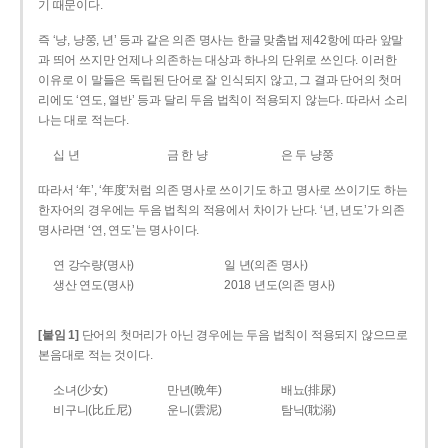
기 때문이다.
즉 ‘냥, 냥쭝, 년’ 등과 같은 의존 명사는 한글 맞춤법 제42항에 따라 앞말
과 띄어 쓰지만 언제나 의존하는 대상과 하나의 단위로 쓰인다. 이러한
이유로 이 말들은 독립된 단어로 잘 인식되지 않고, 그 결과 단어의 첫머
리에도 ‘연도, 열반’ 등과 달리 두음 법칙이 적용되지 않는다. 따라서 소리
나는 대로 적는다.
십 년
금 한 냥
은 두 냥쭝
따라서 ‘年’, ‘年度’처럼 의존 명사로 쓰이기도 하고 명사로 쓰이기도 하는
한자어의 경우에는 두음 법칙의 적용에서 차이가 난다. ‘년, 년도’가 의존
명사라면 ‘연, 연도’는 명사이다.
연 강수량(명사)
일 년(의존 명사)
생산 연도(명사)
2018 년도(의존 명사)
[붙임 1]
단어의 첫머리가 아닌 경우에는 두음 법칙이 적용되지 않으므로
본음대로 적는 것이다.
소녀(少女)
만년(晩年)
배뇨(排尿)
비구니(比丘尼)
운니(雲泥)
탐닉(耽溺)