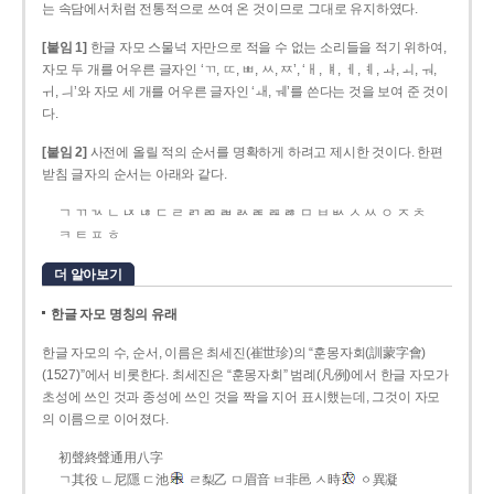
는 속담에서처럼 전통적으로 쓰여 온 것이므로 그대로 유지하였다.
[붙임 1]
한글 자모 스물넉 자만으로 적을 수 없는 소리들을 적기 위하여,
자모 두 개를 어우른 글자인 ‘ㄲ, ㄸ, ㅃ, ㅆ, ㅉ’, ‘ㅐ, ㅒ, ㅔ, ㅖ, ㅘ, ㅚ, ㅝ,
ㅟ, ㅢ’와 자모 세 개를 어우른 글자인 ‘ㅙ, ㅞ’를 쓴다는 것을 보여 준 것이
다.
[붙임 2]
사전에 올릴 적의 순서를 명확하게 하려고 제시한 것이다. 한편
받침 글자의 순서는 아래와 같다.
ㄱ ㄲ ㄳ ㄴ ㄵ ㄶ ㄷ ㄹ ㄺ ㄻ ㄼ ㄽ ㄾ ㄿ ㅀ ㅁ ㅂ ㅄ ㅅ ㅆ ㅇ ㅈ ㅊ
ㅋ ㅌ ㅍ ㅎ
더 알아보기
한글 자모 명칭의 유래
한글 자모의 수, 순서, 이름은 최세진(崔世珍)의 “훈몽자회(訓蒙字會)
(1527)”에서 비롯한다. 최세진은 “훈몽자회” 범례(凡例)에서 한글 자모가
초성에 쓰인 것과 종성에 쓰인 것을 짝을 지어 표시했는데, 그것이 자모
의 이름으로 이어졌다.
初聲終聲通用八字
ㄱ其役 ㄴ尼隱 ㄷ池
ㄹ梨乙 ㅁ眉音 ㅂ非邑 ㅅ時
ㆁ異凝