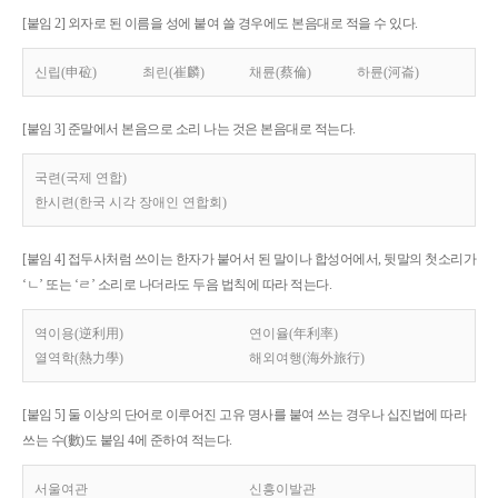
[붙임 2] 외자로 된 이름을 성에 붙여 쓸 경우에도 본음대로 적을 수 있다.
신립(申砬)
최린(崔麟)
채륜(蔡倫)
하륜(河崙)
[붙임 3] 준말에서 본음으로 소리 나는 것은 본음대로 적는다.
국련(국제 연합)
한시련(한국 시각 장애인 연합회)
[붙임 4] 접두사처럼 쓰이는 한자가 붙어서 된 말이나 합성어에서, 뒷말의 첫소리가
‘ㄴ’ 또는 ‘ㄹ’ 소리로 나더라도 두음 법칙에 따라 적는다.
역이용(逆利用)
연이율(年利率)
열역학(熱力學)
해외여행(海外旅行)
[붙임 5] 둘 이상의 단어로 이루어진 고유 명사를 붙여 쓰는 경우나 십진법에 따라
쓰는 수(數)도 붙임 4에 준하여 적는다.
서울여관
신흥이발관