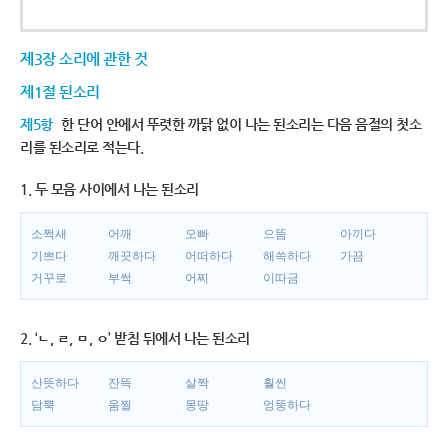
제3장 소리에 관한 것
제1절 된소리
제5항
한 단어 안에서 뚜렷한 까닭 없이 나는 된소리는 다음 음절의 첫소
리를 된소리로 적는다.
1. 두 모음 사이에서 나는 된소리
소쩍새
어깨
오빠
으뜸
아끼다
기쁘다
깨끗하다
어떠하다
해쓱하다
가끔
거꾸로
부썩
어찌
이따금
2. ‘ㄴ, ㄹ, ㅁ, ㅇ’ 받침 뒤에서 나는 된소리
산뜻하다
잔뜩
살짝
훨씬
담뿍
움찔
몽땅
엉뚱하다