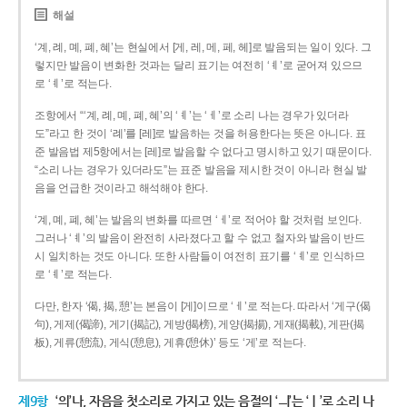
해설
‘계, 례, 몌, 폐, 혜’는 현실에서 [게, 레, 메, 페, 헤]로 발음되는 일이 있다. 그
렇지만 발음이 변화한 것과는 달리 표기는 여전히 ‘ㅖ’로 굳어져 있으므
로 ‘ㅖ’로 적는다.
조항에서 “‘계, 례, 몌, 폐, 혜’의 ‘ㅖ’는 ‘ㅔ’로 소리 나는 경우가 있더라
도”라고 한 것이 ‘례’를 [레]로 발음하는 것을 허용한다는 뜻은 아니다. 표
준 발음법 제5항에서는 [레]로 발음할 수 없다고 명시하고 있기 때문이다.
“소리 나는 경우가 있더라도”는 표준 발음을 제시한 것이 아니라 현실 발
음을 언급한 것이라고 해석해야 한다.
‘계, 몌, 폐, 혜’는 발음의 변화를 따르면 ‘ㅔ’로 적어야 할 것처럼 보인다.
그러나 ‘ㅖ’의 발음이 완전히 사라졌다고 할 수 없고 철자와 발음이 반드
시 일치하는 것도 아니다. 또한 사람들이 여전히 표기를 ‘ㅖ’로 인식하므
로 ‘ㅖ’로 적는다.
다만, 한자 ‘偈, 揭, 憩’는 본음이 [게]이므로 ‘ㅔ’로 적는다. 따라서 ‘게구(偈
句), 게제(偈諦), 게기(揭記), 게방(揭榜), 게양(揭揚), 게재(揭載), 게판(揭
板), 게류(憩流), 게식(憩息), 게휴(憩休)’ 등도 ‘게’로 적는다.
제9항
‘의’나, 자음을 첫소리로 가지고 있는 음절의 ‘ㅢ’는 ‘ㅣ’로 소리 나