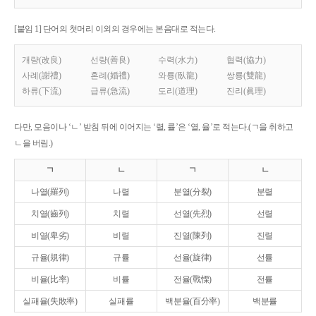
[붙임 1] 단어의 첫머리 이외의 경우에는 본음대로 적는다.
개량(改良)
선량(善良)
수력(水力)
협력(協力)
사례(謝禮)
혼례(婚禮)
와룡(臥龍)
쌍룡(雙龍)
하류(下流)
급류(急流)
도리(道理)
진리(眞理)
다만, 모음이나 ‘ㄴ’ 받침 뒤에 이어지는 ‘렬, 률’은 ‘열, 율’로 적는다.(ㄱ을 취하고
ㄴ을 버림.)
ㄱ
ㄴ
ㄱ
ㄴ
나열(羅列)
나렬
분열(分裂)
분렬
치열(齒列)
치렬
선열(先烈)
선렬
비열(卑劣)
비렬
진열(陳列)
진렬
규율(規律)
규률
선율(旋律)
선률
비율(比率)
비률
전율(戰慄)
전률
실패율(失敗率)
실패률
백분율(百分率)
백분률