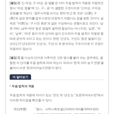
[붙임 2]
‘신-여성, 구-여성, 공-염불’은 이미 두음 법칙이 적용된 자립적인
명사 ‘여성, 염불’에 ‘신-, 구-, 공-’이 결합한 구조이므로 ‘신여성, 구여성,
공염불’로 적는다. ‘접두사처럼 쓰이는 한자’라고 한 것은 ‘신(新), 구
(舊)’와 같은 한자를 접두사로만 단정하기 어렵다는 점을 밝힌 것이다. 실
제로 ‘구(舊)’는 ‘구 시민 회관’과 같은 구성에서는 관형사로도 쓰인다. ‘남
존­-여비, 남부-­여대’ 등은 엄밀히 말하면 합성어는 아니지만, ‘남존’, ‘여
비’, ‘남부’, ‘여대’ 등이 마치 단어와 같이 인식되어 두음 법칙이 적용된 형
태로 굳어져 쓰이고 있는 것이다. 한편 ‘신년도, 구년도’ 등은 발음이 [신
년도], [구ː년도]이며 ‘신년­-도, 구년-­도’로 분석되는 구조이므로 이 규정이
적용되지 않는다.
[붙임 3]
둘 이상의 단어로 이루어진 고유 명사를 붙여 쓰는 경우에도, 결
합된 각 단어를 두음 법칙에 따라 적는다. 따라서 ‘한국 여자 농구 연맹’을
붙여서 쓰면 ‘한국여자농구연맹’이 된다.
더 알아보기
두음 법칙의 적용
두음 법칙의 적용에 차이가 있는 ‘연도’와 ‘년도’는 “표준국어대사전”에서
이러한 차이점을 확인할 수 있다.
연도(年度)
「명사」 사무나 회계 결산 따위의 처리를 위하여 편의