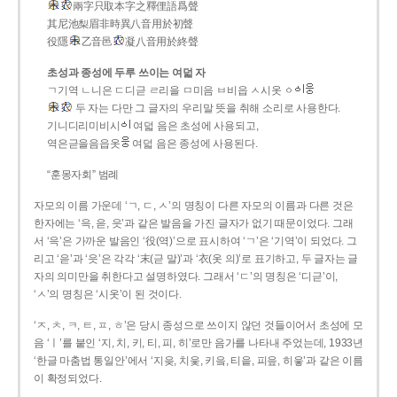
兩字只取本字之釋俚語爲聲
其尼池梨眉非時異八音用於初聲
役隱
乙音邑
凝八音用於終聲
초성과 종성에 두루 쓰이는 여덟 자
ㄱ기역 ㄴ니은 ㄷ디귿 ㄹ리을 ㅁ미음 ㅂ비읍 ㅅ시옷 ㆁ
두 자는 다만 그 글자의 우리말 뜻을 취해 소리로 사용한다.
기니디리미비시
여덟 음은 초성에 사용되고,
역은귿을음읍옷
여덟 음은 종성에 사용된다.
“훈몽자회” 범례
자모의 이름 가운데 ‘ㄱ, ㄷ, ㅅ’의 명칭이 다른 자모의 이름과 다른 것은
한자에는 ‘윽, 읃, 읏’과 같은 발음을 가진 글자가 없기 때문이었다. 그래
서 ‘윽’은 가까운 발음인 ‘役(역)’으로 표시하여 ‘ㄱ’은 ‘기역’이 되었다. 그
리고 ‘읃’과 ‘읏’은 각각 ‘末(귿 말)’과 ‘衣(옷 의)’로 표기하고, 두 글자는 글
자의 의미만을 취한다고 설명하였다. 그래서 ‘ㄷ’의 명칭은 ‘디귿’이,
‘ㅅ’의 명칭은 ‘시옷’이 된 것이다.
‘ㅈ, ㅊ, ㅋ, ㅌ, ㅍ, ㅎ’은 당시 종성으로 쓰이지 않던 것들이어서 초성에 모
음 ‘ㅣ’를 붙인 ‘지, 치, 키, 티, 피, 히’로만 음가를 나타내 주었는데, 1933년
‘한글 마춤법 통일안’에서 ‘지읒, 치읓, 키읔, 티읕, 피읖, 히읗’과 같은 이름
이 확정되었다.