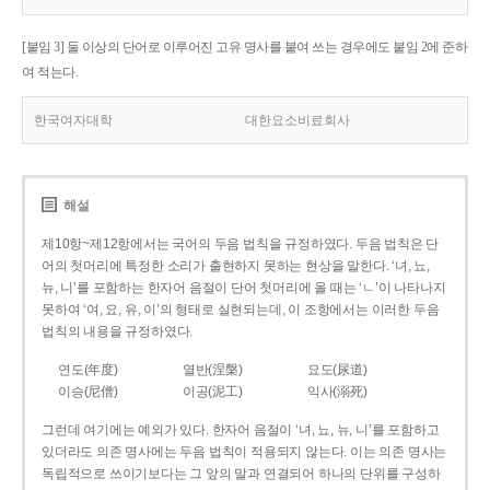
[붙임 3] 둘 이상의 단어로 이루어진 고유 명사를 붙여 쓰는 경우에도 붙임 2에 준하
여 적는다.
한국여자대학
대한요소비료회사
해설
제10항~제12항에서는 국어의 두음 법칙을 규정하였다. 두음 법칙은 단
어의 첫머리에 특정한 소리가 출현하지 못하는 현상을 말한다. ‘녀, 뇨,
뉴, 니’를 포함하는 한자어 음절이 단어 첫머리에 올 때는 ‘ㄴ’이 나타나지
못하여 ‘여, 요, 유, 이’의 형태로 실현되는데, 이 조항에서는 이러한 두음
법칙의 내용을 규정하였다.
연도(年度)
열반(涅槃)
요도(尿道)
이승(尼僧)
이공(泥工)
익사(溺死)
그런데 여기에는 예외가 있다. 한자어 음절이 ‘녀, 뇨, 뉴, 니’를 포함하고
있더라도 의존 명사에는 두음 법칙이 적용되지 않는다. 이는 의존 명사는
독립적으로 쓰이기보다는 그 앞의 말과 연결되어 하나의 단위를 구성하