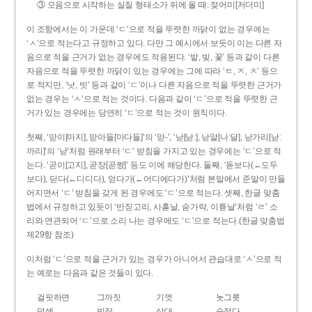
③ 모음으로 시작하는 실질 형태소가 뒤에 올 때: 젖어미[저더미]
이 조항에서는 이 가운데 ‘ㄷ’으로 적을 뚜렷한 까닭이 없는 경우에는
‘ㅅ’으로 적는다고 규정하고 있다. 다만 그 예시에서 보듯이 이는 다른 자
음으로 적을 근거가 없는 경우에도 적용된다. ‘밭, 빚, 꽃’ 등과 같이 다른
자음으로 적을 뚜렷한 까닭이 있는 경우에는 그에 따라 ‘ㅌ, ㅈ, ㅊ’ 등으
로 적지만, ‘낫, 빗’ 등과 같이 ‘ㄷ’이나 다른 자음으로 적을 뚜렷한 근거가
없는 경우는 ‘ㅅ’으로 적는 것이다. 다음과 같이 ‘ㄷ’으로 적을 뚜렷한 근
거가 있는 경우에는 당연히 ‘ㄷ’으로 적는 것이 원칙이다.
첫째, ‘맏이[마지], 맏아들[마다들]’의 ‘맏-’, ‘낟[낟ː], 낟알[나ː달], 낟가리[낟ː
까리]’의 ‘낟’처럼 원래부터 ‘ㄷ’ 받침을 가지고 있는 경우에는 ‘ㄷ’으로 적
는다. ‘곧이[고지], 곧장[곧짱]’ 등도 이에 해당한다. 둘째, ‘돋보다(←도두
보다), 딛다(←디디다), 얻다가(←어디에다가)’처럼 본말에서 준말이 만들
어지면서 ‘ㄷ’ 받침을 갖게 된 경우에도 ‘ㄷ’으로 적는다. 셋째, 한글 맞춤
법에서 규정하고 있듯이 ‘반짇고리, 사흗날, 숟가락, 이튿날’처럼 ‘ㄹ’ 소
리와 연관되어 ‘ㄷ’으로 소리 나는 경우에도 ‘ㄷ’으로 적는다.(한글 맞춤법
제29항 참조)
이처럼 ‘ㄷ’으로 적을 근거가 있는 경우가 아니어서 관습대로 ‘ㅅ’으로 적
는 예로는 다음과 같은 것들이 있다.
걸핏하면
그까짓
기껏
놋그릇
덧셈
빗장
삿대
숫접다