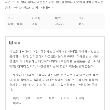
다만, ‘ㄱ, ㅂ’ 받침 뒤에서 나는 된소리는, 같은 음절이나 비슷한 음절이 겹쳐 나는
경우가 아니면 된소리로 적지 아니한다.
국수
깍두기
딱지
색시
싹둑(~싹둑)
법석
갑자기
몹시
해설
이 조항에서 ‘한 단어’는 ‘한 형태소로 이루어진 단어’를 의미하는 것으로
풀이할 수 있다. 실제로 예시하고 있는 단어와 규정의 적용을 받는 부분
은 모두 하나의 형태소 내부이다. 따라서 복합어인 ‘눈곱[눈꼽], 발바닥[발
빠닥], 잠자리[잠짜리]’와 같은 표기는 이 조항의 적용을 받지 않는다.
1. 한 형태소 안의 두 모음 사이에서 나는 된소리는 소리 나는 대로 적는
다. 예를 들어 새의 울음을 나타내는 형태소 ‘소쩍’은 ‘솟적’으로 적을 이
유가 없다. 왜냐하면 ‘솟’과 ‘적’이 의미가 있는 형태소가 아니기 때문이
다.
어깨
오빠
새끼
토끼
가꾸다
기쁘다
아끼다