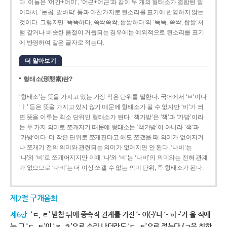
다. 이들은 ‘어간+어미’, ‘어근+어근’과 같이 두 개의 형태소가 결합된 말
이라서, ‘눈곱, 발바닥’ 등과 마찬가지로 된소리를 표기에 반영하지 않는
것이다. 그렇지만 ‘똑똑하다, 쓱싹쓱싹, 쌉쌀하다’의 ‘똑똑, 쓱싹, 쌉쌀’처
럼 같거나 비슷한 음절이 거듭되는 경우에는 예외적으로 된소리를 표기
에 반영하여 같은 글자로 적는다.
더 알아보기
형태소(形態素)란?
‘형태소’는 뜻을 가지고 있는 가장 작은 단위를 말한다. 국어에서 ‘ㅂ’이나
‘ㅣ’ 등은 뜻을 가지고 있지 않기 때문에 형태소가 될 수 없지만 ‘비’가 되
면 뜻을 이루는 최소 단위인 형태소가 된다. ‘책가방’은 ‘책’과 ‘가방’이라
는 두 가지 의미로 쪼개지기 때문에 형태소는 ‘책가방’이 아니라 ‘책’과
‘가방’이다. 더 작은 단위로 쪼개진다고 해도 쪼갰을 때 의미가 없어지거
나 쪼개기 전의 의미와 관련되는 의미가 없어지면 안 된다. ‘나비’는
‘나’와 ‘비’로 쪼개어지지만 이때 ‘나’와 ‘비’는 ‘나비’의 의미와는 전혀 관계
가 없으므로 ‘나비’는 더 이상 쪼갤 수 없는 의미 단위, 즉 형태소가 된다.
제2절 구개음화
제6항
‘ㄷ, ㅌ’ 받침 뒤에 종속적 관계를 가진 ‘- 이(-)’나 ‘- 히 -’가 올 적에
는 그 ‘ㄷ, ㅌ’이 ‘ㅈ, ㅊ’으로 소리 나더라도 ‘ㄷ, ㅌ’으로 적는다.(ㄱ을 취하