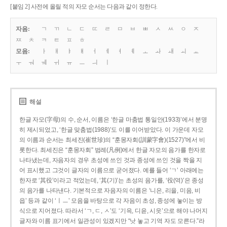
[붙임 2] 사전에 올릴 적의 자모 순서는 다음과 같이 정한다.
자음:
ㄱ
ㄲ
ㄴ
ㄷ
ㄸ
ㄹ
ㅁ
ㅂ
ㅃ
ㅅ
ㅆ
ㅇ
ㅈ
ㅉ
ㅊ
ㅋ
ㅌ
ㅍ
ㅎ
모음:
ㅏ
ㅐ
ㅑ
ㅒ
ㅓ
ㅔ
ㅕ
ㅖ
ㅗ
ㅘ
ㅙ
ㅚ
ㅛ
ㅜ
ㅝ
ㅞ
ㅟ
ㅠ
ㅡ
ㅢ
ㅣ
해설
한글 자모(字母)의 수, 순서, 이름은 ‘한글 마춤법 통일안(1933)’에서 분명
히 제시되었고, ‘한글 맞춤법(1988)’도 이를 이어받았다. 이 가운데 자모
의 이름과 순서는 최세진(崔世珍)의 “훈몽자회(訓蒙字會)(1527)”에서 비
롯한다. 최세진은 “훈몽자회” 범례(凡例)에서 한글 자모의 음가를 한자로
나타냈는데, 자음자의 경우 초성에 쓰인 것과 종성에 쓰인 것을 짝을 지
어 표시했고 그것이 글자의 이름으로 굳어졌다. 예를 들어 ‘ㄱ’ 아래에는
한자로 ‘其役’이라고 적었는데, ‘其(기)’는 초성의 음가를, ‘役(역)’은 종성
의 음가를 나타낸다. 기본적으로 자음자의 이름은 ‘니은, 리을, 미음, 비
읍’ 등과 같이 ‘ㅣㅡ’ 모음을 바탕으로 각 자음이 초성, 종성에 놓이는 방
식으로 지어졌다. 따라서 ‘ㄱ, ㄷ, ㅅ’도 ‘기윽, 디읃, 시읏’으로 해야 나머지
글자와 이름 표기에서 일관성이 있겠지만 “낫 놓고 기역 자도 모른다.”라