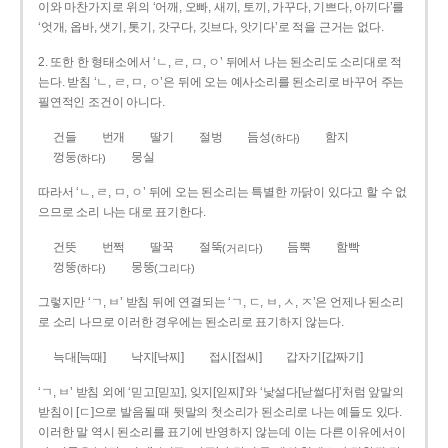
이와 마찬가지로 위의 ‘어깨, 오빠, 새끼, 토끼, 가꾸다, 기쁘다, 아끼다’를
‘엇개, 옵바, 샛기, 톳기, 갓구다, 깃브다, 앗기다’로 적을 근거는 없다.
2. 또한 한 형태소에서 ‘ㄴ, ㄹ, ㅁ, ㅇ’ 뒤에서 나는 된소리도 소리대로 적
는다. 받침 ‘ㄴ, ㄹ, ㅁ, ㅇ’은 뒤에 오는 예사소리를 된소리로 바꾸어 주는
필연적인 조건이 아니다.
건들
번개
딸기
절벙
듬성
함지
(하다)
껑둥
뭉실
(하다)
따라서 ‘ㄴ, ㄹ, ㅁ, ㅇ’ 뒤에 오는 된소리는 특별한 까닭이 있다고 할 수 없
으므로 소리 나는 대로 표기한다.
건뜻
번쩍
딸꾹
절뚝
듬뿍
함빡
(거리다)
껑뚱
뭉뚱
(하다)
(그리다)
그렇지만 ‘ㄱ, ㅂ’ 받침 뒤에 연결되는 ‘ㄱ, ㄷ, ㅂ, ㅅ, ㅈ’은 언제나 된소리
로 소리 나므로 이러한 경우에는 된소리로 표기하지 않는다.
늑대[늑때]
낙지[낙찌]
접시[접씨]
갑자기[갑짜기]
‘ㄱ, ㅂ’ 받침 외에 ‘믿고[믿꼬], 잊지[읻찌]’와 ‘낯설다[낟썰다]’처럼 앞말의
받침이 [ㄷ]으로 발음될 때 뒷말의 첫소리가 된소리로 나는 예들도 있다.
이러한 말 역시 된소리를 표기에 반영하지 않는데 이는 다른 이유에서이