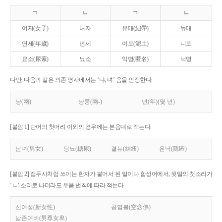
ㄱ
ㄴ
ㄱ
ㄴ
여자(女子)
녀자
유대(紐帶)
뉴대
연세(年歲)
년세
이토(泥土)
니토
요소(尿素)
뇨소
익명(匿名)
닉명
다만, 다음과 같은 의존 명사에서는 ‘냐, 녀’ 음을 인정한다.
냥(兩)
냥쭝(兩-)
년(年)(몇 년)
[붙임 1] 단어의 첫머리 이외의 경우에는 본음대로 적는다.
남녀(男女)
당뇨(糖尿)
결뉴(結紐)
은닉(隱匿)
[붙임 2] 접두사처럼 쓰이는 한자가 붙어서 된 말이나 합성어에서, 뒷말의 첫소리가
‘ㄴ’ 소리로 나더라도 두음 법칙에 따라 적는다.
신여성(新女性)
공염불(空念佛)
남존여비(男尊女卑)