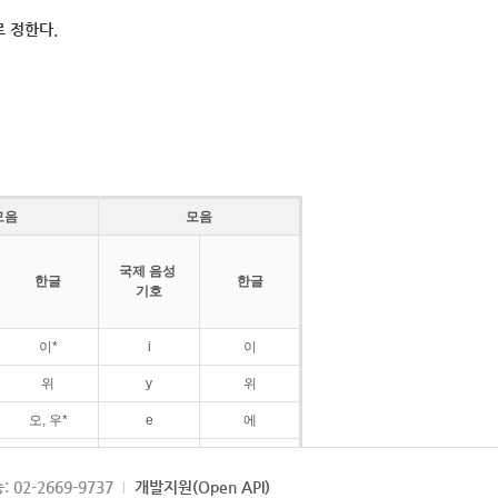
 정한다.
모음
모음
국제 음성
한글
한글
기호
이*
i
이
위
y
위
오, 우*
e
에
ø
외
: 02-2669-9737
개발지원(Open API)
ɛ
에