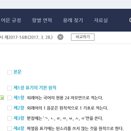
메인콘텐츠 바로가기
어문 규정
항별 연혁
용례 찾기
자료실
비교하기
제2017-14호(2017. 3. 28.)
본문
제1장 표기의 기본 원칙
제1항
외래어는 국어의 현용 24 자모만으로 적는다.
북
제2항
외래어의 1 음운은 원칙적으로 1 기호로 적는다.
제3항
받침에는 ‘ㄱ, ㄴ, ㄹ, ㅁ, ㅂ, ㅅ, ㅇ’만을 쓴다.
제4항
파열음 표기에는 된소리를 쓰지 않는 것을 원칙으로 한다.