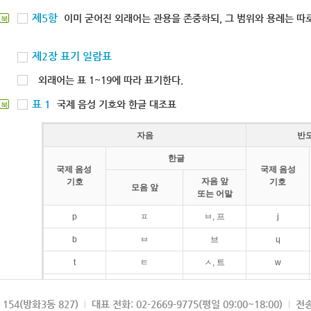
제5항
이미 굳어진 외래어는 관용을 존중하되, 그 범위와 용례는 따로
북
제2장 표기 일람표
외래어는 표 1~19에 따라 표기한다.
표 1
국제 음성 기호와 한글 대조표
북
자음
반
한글
국제 음성
국제 음성
자음 앞
기호
기호
모음 앞
또는 어말
p
ㅍ
ㅂ, 프
j
b
ㅂ
브
ɥ
t
ㅌ
ㅅ, 트
w
d
ㄷ
드
154(방화3동 827)
대표 전화: 02-2669-9775(평일 09:00~18:00)
전송
k
ㅋ
ㄱ, 크