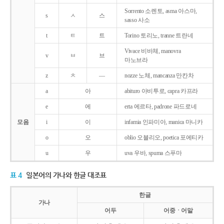
Sorrento 소렌토, asma 아스마,
s
ㅅ
스
sasso 사소
t
ㅌ
트
Torino 토리노, tranne 트란네
Vivace 비바체, manovra
v
ㅂ
브
마노브라
z
ㅊ
―
nozze 노체, mancanza 만칸차
a
아
abituro 아비투로, capra 카프라
e
에
erta 에르타, padrone 파드로네
모음
i
이
infamia 인파미아, manica 마니카
o
오
oblio 오블리오, poetica 포에티카
u
우
uva 우바, spuma 스푸마
표 4
일본어의 가나와 한글 대조표
한글
가나
어두
어중ㆍ어말