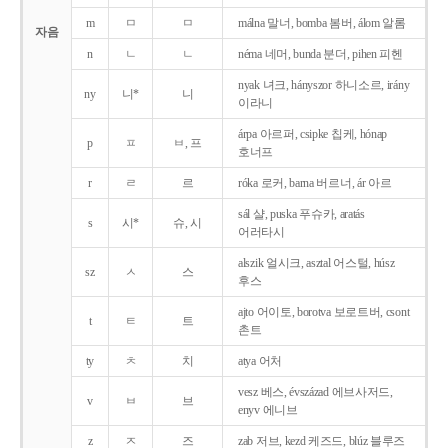
m
ㅁ
ㅁ
málna 말너, bomba 봄버, álom 알롬
자음
n
ㄴ
ㄴ
néma 네머, bunda 분더, pihen 피헨
nyak 녀크, hányszor 하니소르, irány
ny
니*
니
이라니
árpa 아르퍼, csipke 칩케, hónap
p
ㅍ
ㅂ, 프
호너프
r
ㄹ
르
róka 로커, barna 버르너, ár 아르
sál 샬, puska 푸슈카, aratás
s
시*
슈, 시
어러타시
alszik 얼시크, asztal 어스털, húsz
sz
ㅅ
스
후스
ajto 어이토, borotva 보로트버, csont
t
ㅌ
트
촌트
ty
ㅊ
치
atya 어처
vesz 베스, évszázad 에브사저드,
v
ㅂ
브
enyv 에니브
z
ㅈ
즈
zab 저브, kezd 케즈드, blúz 블루즈