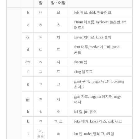
앞
앞ㆍ어말
b
ㅂ
브
bab 버브, ablak 어블러크
citrom 치트롬, nyolcvan 뇰츠번, arc
c
ㅊ
츠
어르츠
cs
ㅊ
치
csavar 처버르, kulcs 쿨치
daru 더루, medve 메드베, gond
d
ㄷ
드
곤드
dzs
ㅈ
지
dzsem 젬
f
ㅍ
프
elfog 엘포그
gumi 구미, nyugta 뉴그터, csomag
g
ㄱ
그
초머그
gyár 자르, hagyma 허지머, nagy
gy
ㅈ
지
너지
h
ㅎ
흐
hal 헐, juh 유흐
k
ㅋ
ㄱ, 크
béka 베커, keksz 켁스, szék 세크
ㄹ,
l
ㄹ
len 렌, meleg 멜레그, dél 델
ㄹㄹ