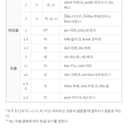
zámek 자메크, pozdní 포즈드니, bez
z
ㅈ
즈, 스
베스
Žižka 지슈카, Žvěřina 주베르지나,
ž
ㅈ
주, 슈, 시
Brož 브로시
반모음
j
이*
jaro 야로, pokoj 포코이
a, á
아
balík 발리크, komár 코마르
e, é
에
dech 데흐, léto 레토
ě
예
sěst 셰스트, věk 베크
i, í
이
kino 키노, míra 미라
모음
o,ó
오
obec 오베츠, nervózni 네르보즈니
u, ú,
우
buben 부벤, úrok 우로크, dům 둠
ů
y, ý
이
jazyk
야지크, líný 리니
* d', ň, š, t', j의 '디, 니, 시, 티, 이'는 뒤따르는 모음과 결합할 때 합쳐서 1 음절로 적는
다.
** x는 개별 용례에 따라 한글 표기를 정한다.