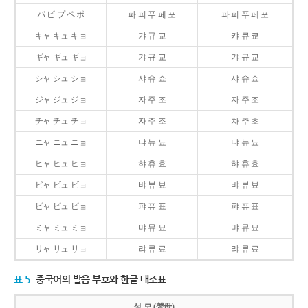
パ ピ プ ペ ポ
파 피 푸 페 포
파 피 푸 페 포
キャ キュ キョ
갸 규 교
캬 큐 쿄
ギャ ギュ ギョ
갸 규 교
갸 규 교
シャ シュ ショ
샤 슈 쇼
샤 슈 쇼
ジャ ジュ ジョ
자 주 조
자 주 조
チャ チュ チョ
자 주 조
차 추 초
ニャ ニュ ニョ
냐 뉴 뇨
냐 뉴 뇨
ヒャ ヒュ ヒョ
햐 휴 효
햐 휴 효
ビャ ビュ ビョ
뱌 뷰 뵤
뱌 뷰 뵤
ピャ ピュ ピョ
퍄 퓨 표
퍄 퓨 표
ミャ ミュ ミョ
먀 뮤 묘
먀 뮤 묘
リャ リュ リョ
랴 류 료
랴 류 료
표 5
중국어의 발음 부호와 한글 대조표
성 모 (聲母)