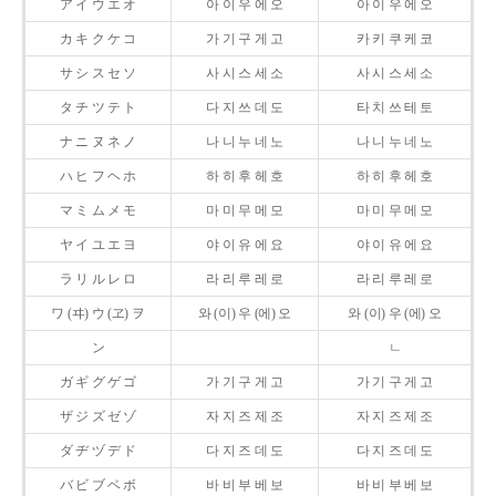
ア イ ウ エ オ
아 이 우 에 오
아 이 우 에 오
カ キ ク ケ コ
가 기 구 게 고
카 키 쿠 케 코
サ シ ス セ ソ
사 시 스 세 소
사 시 스 세 소
タ チ ツ テ ト
다 지 쓰 데 도
타 치 쓰 테 토
ナ ニ ヌ ネ ノ
나 니 누 네 노
나 니 누 네 노
ハ ヒ フ ヘ ホ
하 히 후 헤 호
하 히 후 헤 호
マ ミ ム メ モ
마 미 무 메 모
마 미 무 메 모
ヤ イ ユ エ ヨ
야 이 유 에 요
야 이 유 에 요
ラ リ ル レ ロ
라 리 루 레 로
라 리 루 레 로
ワ (ヰ) ウ (ヱ) ヲ
와 (이) 우 (에) 오
와 (이) 우 (에) 오
ン
ㄴ
ガ ギ グ ゲ ゴ
가 기 구 게 고
가 기 구 게 고
ザ ジ ズ ゼ ゾ
자 지 즈 제 조
자 지 즈 제 조
ダ ヂ ヅ デ ド
다 지 즈 데 도
다 지 즈 데 도
バ ビ ブ ベ ボ
바 비 부 베 보
바 비 부 베 보