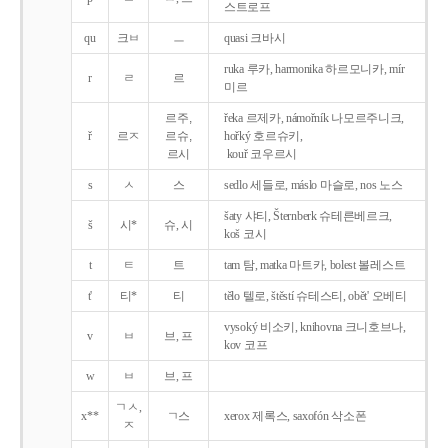
스트로프
qu
크ㅂ
ㅡ
quasi 크바시
ruka 루카, harmonika 하르모니카, mír
r
ㄹ
르
미르
르주,
řeka 르제카, námořník 나모르주니크,
ř
르ㅈ
르슈,
hořký 호르슈키,
르시
kouř 코우르시
s
ㅅ
스
sedlo 세들로, máslo 마슬로, nos 노스
šaty 샤티, Šternberk 슈테른베르크,
š
시*
슈, 시
koš 코시
t
ㅌ
트
tam 탐, matka 마트카, bolest 볼레스트
t'
티*
티
tělo 텔로, štěstí 슈테스티, obět' 오베티
vysoký 비소키, knihovna 크니호브나,
v
ㅂ
브, 프
kov 코프
w
ㅂ
브, 프
ㄱㅅ,
x**
ㄱ스
xerox 제록스, saxofón 삭소폰
ㅈ