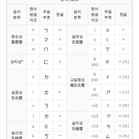
한어
한어
음의
주음
음의
주음
병음
한글
병음
한글
분류
부호
분류
부호
자모
자모
b
ㅂ
j
ㅈ
중순성
설면성
p
ㅍ
q
ㅊ
重脣聲
舌面聲
m
ㅁ
x
ㅅ
zh
순치성*
f
ㅍ
ㅈ [즈]
[zhi]
ch
d
ㄷ
ㅊ [츠]
교설첨성
[chi]
翹舌尖聲
sh
t
ㅌ
ㅅ [스]
설첨성
[shi]
舌尖聲
ㄖ
n
ㄴ
r [ri]
ㄹ [르]
l
ㄹ
z [zi]
ㅉ [쯔]
설치성
g
ㄱ
c [ci]
ㅊ [츠]
舌齒聲
설근성
k
ㅋ
s [si]
ㅆ [쓰]
舌根聲