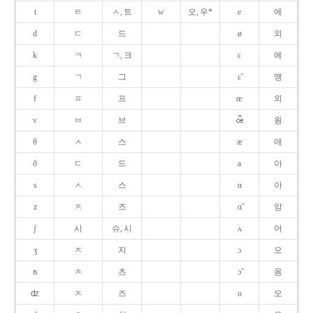
t
ㅌ
ㅅ, 트
w
오, 우*
e
에
d
ㄷ
드
ø
외
k
ㅋ
ㄱ, 크
ɛ
에
g
ㄱ
그
ɛ̃
앵
f
ㅍ
프
œ
외
v
ㅂ
브
욍
θ
ㅅ
스
æ
애
ð
ㄷ
드
a
아
s
ㅅ
스
ɑ
아
z
ㅈ
즈
ɑ̃
앙
ʃ
시
슈, 시
ʌ
어
ʒ
ㅈ
지
ɔ
오
ʦ
ㅊ
츠
ɔ̃
옹
ʣ
ㅈ
즈
o
오