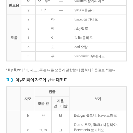
w
오ㆍ우*
―
walkirias 왈키리아스
반모음
y
이*
―
yungla 융글라
a
아
braceo 브라세오
e
에
reloj 렐로
모음
i
이
Lulio 룰리오
o
오
ocal 오칼
u
우
viudedad 비우데다드
* ll, y, ñ, w의 '이, 니, 오, 우'는 다른 모음과 결합할 때 합쳐서 1 음절로 적는다.
표 3
이탈리아어 자모와 한글 대조표
한글
자모
보기
자음
모음 앞
앞ㆍ어말
b
ㅂ
브
Bologna 볼로냐, bravo 브라보
Como 코모, Sicilia 시칠리아,
c
ㅋ, ㅊ
크
Boccaccio 보카치오,