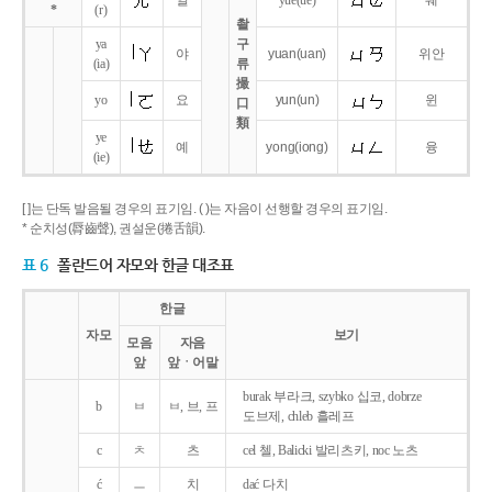
얼
yue
(ue)
웨
*
(r)
촬
ya
구
야
yuan
(uan)
위안
(ia)
류
撮
yo
요
yun
(un)
윈
口
類
ye
예
yong
(iong)
융
(ie)
[ ]는 단독 발음될 경우의 표기임. ( )는 자음이 선행할 경우의 표기임.
* 순치성(脣齒聲), 권설운(捲舌韻).
표 6
폴란드어 자모와 한글 대조표
한글
자모
보기
모음
자음
앞
앞ㆍ어말
burak 부라크, szybko 십코, dobrze
b
ㅂ
ㅂ, 브, 프
도브제, chleb 흘레프
c
ㅊ
츠
cel 첼, Balicki 발리츠키, noc 노츠
ć
ㅡ
치
dać 다치