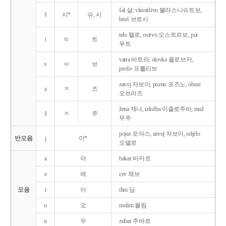
šal 샬, vlasništvo 블라스니슈트보,
š
시*
슈, 시
broš 브로시
telo 텔로, ostrvo 오스트르보, put
t
ㅌ
트
푸트
vatra 바트라, olovka 올로브카,
v
ㅂ
브
proliv 프롤리브
zavoj 자보이, pozno 포즈노, obraz
z
ㅈ
즈
오브라즈
žena 제나, izložba 이즐로주바, muž
ž
ㅈ
주
무주
pojas 포야스, zavoj 자보이, odjelo
반모음
j
이*
오델로
a
아
bakar 바카르
e
에
cev 체브
모음
i
이
dim 딤
o
오
molim 몰림
u
우
zubar 주바르