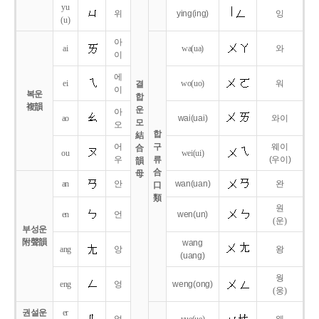
yu
위
ying
(ing)
잉
(u)
아
ai
wa
(ua)
와
이
에
ei
wo
(uo)
워
결
이
복운
합
複韻
운
아
ao
wai
(uai)
와이
모
오
합
結
어
구
웨이
合
ou
wei
(ui)
우
류
(우이)
韻
合
母
an
안
wan
(uan)
완
口
類
원
en
언
wen
(un)
(운)
부성운
附聲韻
wang
ang
앙
왕
(uang)
웡
eng
엉
weng
(ong)
(웅)
권설운
er