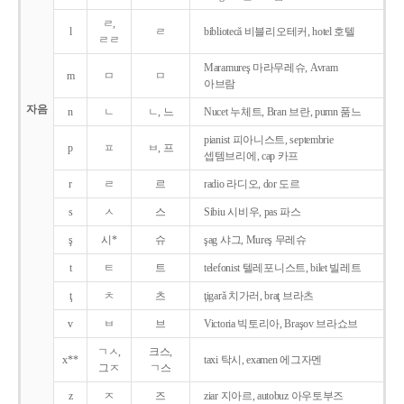
ㄹ,
l
ㄹ
bibliotecǎ 비블리오테커, hotel 호텔
ㄹㄹ
Maramureş 마라무레슈, Avram
m
ㅁ
ㅁ
아브람
자음
n
ㄴ
ㄴ, 느
Nucet 누체트, Bran 브란, pumn 품느
pianist 피아니스트, septembrie
p
ㅍ
ㅂ, 프
셉템브리에, cap 카프
r
ㄹ
르
radio 라디오, dor 도르
s
ㅅ
스
Sibiu 시비우, pas 파스
ş
시*
슈
şag 샤그, Mureş 무레슈
t
ㅌ
트
telefonist 텔레포니스트, bilet 빌레트
ţ
ㅊ
츠
ţigarǎ 치가러, braţ 브라츠
v
ㅂ
브
Victoria 빅토리아, Braşov 브라쇼브
ㄱㅅ,
크스,
x**
taxi 탁시, examen 에그자멘
그ㅈ
ㄱ스
z
ㅈ
즈
ziar 지아르, autobuz 아우토부즈