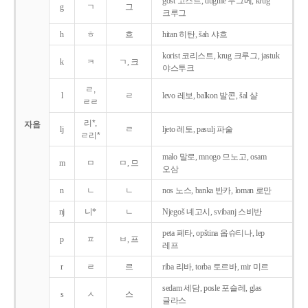
gost 고스트, dugme 두그메, krug
g
ㄱ
그
크루그
h
ㅎ
흐
hitan 히탄, šah 샤흐
korist 코리스트, krug 크루그, jastuk
k
ㅋ
ㄱ, 크
야스투크
ㄹ,
l
ㄹ
levo 레보, balkon 발콘, šal 샬
ㄹㄹ
리*,
자음
lj
ㄹ
ljeto 레토, pasulj 파술
ㄹ리*
malo 말로, mnogo 므노고, osam
m
ㅁ
ㅁ, 므
오삼
n
ㄴ
ㄴ
nos 노스, banka 반카, loman 로만
nj
니*
ㄴ
Njegoš 녜고시, svibanj 스비반
peta 페타, opština 옵슈티나, lep
p
ㅍ
ㅂ, 프
레프
r
ㄹ
르
riba 리바, torba 토르바, mir 미르
sedam 세담, posle 포슬레, glas
s
ㅅ
스
글라스