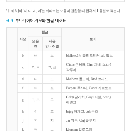
* lj, nj, š, j의 '리, 니, 시, 이'는 뒤따르는 모음과 결합할 때 합쳐서 1 음절로 적는다.
표 9
루마니아어 자모와 한글 대조표
한글
자모
보기
모음
자음
앞
앞ㆍ어말
b
ㅂ
브
bibliotecǎ 비블리오테커, alb 알브
Cîntec 큰테크, Cine 치네, facturǎ
c
ㅋ, ㅊ
ㄱ, 크
팍투러
d
ㄷ
드
Moldova 몰도바, Brad 브라드
f
ㅍ
프
Focşani 폭샤니, Cartof 카르토프
Galaţi 갈라치, Gigel 지젤, hering
g
ㄱ, ㅈ
그
헤린그
h
ㅎ
흐
haţeg 하체그, duh 두흐
j
ㅈ
지
Jiu 지우, Cluj 클루지
k
ㅋ
ㅡ
kilogram 킬로그람