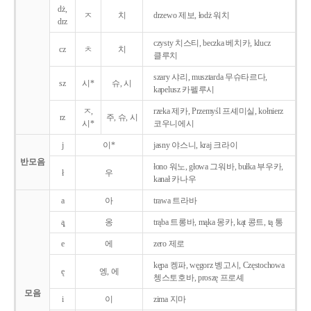
dż,
ㅈ
치
drzewo 제보, łodż 워치
drz
czysty 치스티, beczka 베치카, klucz
cz
ㅊ
치
클루치
szary 샤리, musztarda 무슈타르다,
sz
시*
슈, 시
kapelusz 카펠루시
ㅈ,
rzeka 제카, Przemyśl 프셰미실, kołnierz
rz
주, 슈, 시
시*
코우니에시
j
이*
jasny 야스니, kraj 크라이
반모음
łono 워노, głowa 그워바, bułka 부우카,
ł
우
kanał 카나우
a
아
trawa 트라바
ą̨
옹
trąba 트롱바, mąka 몽카, kąt 콩트, tą 통
e
에
zero 제로
kępa 켕파, węgorz 벵고시, Częstochowa
ę
엥, 에
쳉스토호바, proszę 프로셰
모음
i
이
zima 지마