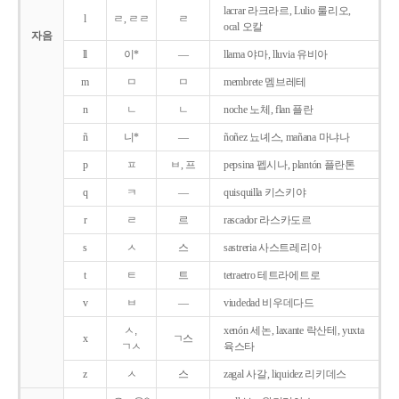
lacrar 라크라르, Lulio 룰리오,
l
ㄹ, ㄹㄹ
ㄹ
ocal 오칼
자음
ll
이*
―
llama 야마, lluvia 유비아
m
ㅁ
ㅁ
membrete 멤브레테
n
ㄴ
ㄴ
noche 노체, flan 플란
ñ
니*
―
ñoñez 뇨녜스, mañana 마냐나
p
ㅍ
ㅂ, 프
pepsina 펩시나, plantón 플란톤
q
ㅋ
―
quisquilla 키스키야
r
ㄹ
르
rascador 라스카도르
s
ㅅ
스
sastreria 사스트레리아
t
ㅌ
트
tetraetro 테트라에트로
v
ㅂ
―
viudedad 비우데다드
ㅅ,
xenón 세논, laxante 락산테, yuxta
x
ㄱ스
ㄱㅅ
육스타
z
ㅅ
스
zagal 사갈, liquidez 리키데스