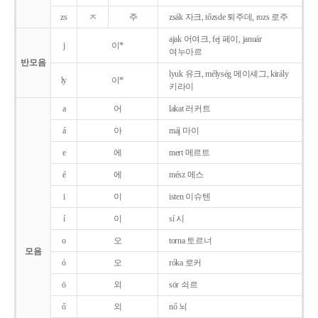
zs
ㅈ
주
zsák 자크, tőzsde 퇴주데, rozs 로주
ajak 어여크, fej 페이, január
j
이*
여누아르
반모음
lyuk 유크, mélység 메이셰그, király
ly
이*
키라이
a
어
lakat 러커트
á
아
máj 마이
e
에
mert 메르트
é
에
mész 메스
i
이
isten 이슈텐
í
이
sí 시
o
오
torna 토르너
모음
ó
오
róka 로커
ö
외
sör 쇠르
ő
외
nő 뇌