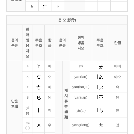
h
ㅎ
운 모 (韻母)
한
어
한어
음의
병
주음
한
음의
주음
병음
한글
분류
음
부호
글
분류
부호
자모
자
모
a
아
yai
야이
o
오
yao
(iao)
야오
e
어
you
(iou,
iu)
유
제
치
ê
에
yan
(ian)
옌
단운
류
單韻
齊
yi
이
yin(in)
인
齒
(i)
類
wu
우
yang
(iang)
양
(u)