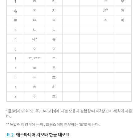
ʧ
ㅊ
치
u
우
ʤ
ㅈ
지
ə**
어
m
ㅁ
ㅁ
ɚ
어
n
ㄴ
ㄴ
ɲ
니*
뉴
ŋ
ㅇ
ㅇ
l
ㄹ, ㄹㄹ
ㄹ
r
ㄹ
르
h
ㅎ
흐
ç
ㅎ
히
x
ㅎ
흐
* [j], [w]의 '이'와 '오, 우', 그리고 [ɲ]의 '니'는 모음과 결합할 때 제3장 표기 세칙에 따른
다.
** 독일어의 경우에는 '에', 프랑스어의 경우에는 '으'로 적는다.
표 2
에스파냐어 자모와 한글 대조표