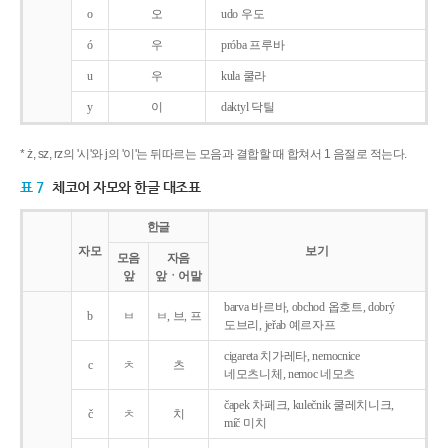
o
오
udo 우도
ó
우
próba 프루바
u
우
kula 쿨라
y
이
daktyl 닥틸
* ż, sz, rz의 '시'와 j의 '이'는 뒤따르는 모음과 결합할 때 합쳐서 1 음절로 적는다.
표 7
체코어 자모와 한글 대조표
한글
자모
보기
모음
자음
앞
앞ㆍ어말
barva 바르바, obchod 옵호트, dobrý
b
ㅂ
ㅂ, 브, 프
도브리, jeřab 예르자프
cigareta 치가레타, nemocnice
c
ㅊ
츠
네모츠니체, nemoc 네모츠
čapek 차페크, kulečnik 쿨레치니크,
č
ㅊ
치
míč 미치