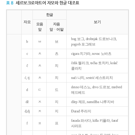
표 8
세르보크로아트어 자모와 한글 대조표
한글
자모
보기
모음
자음
앞
앞ㆍ어말
bog 보그, drobnjak 드로브냐크,
b
ㅂ
브
pogreb 포그레브
c
ㅊ
츠
cigara 치가라, novac 노바츠
čelik 첼리크, točka 토치카, kolač
č
ㅊ
치
콜라치
ć, tj
ㅊ
치
naći 나치, sestrić 세스트리치
desno 데스노, drvo 드르보, medved
d
ㄷ
드
메드베드
dž
ㅈ
지
džep 제프, narudžba 나루지바
đ,dj
ㅈ
지
Ðurađ 주라지
fasada 파사다, kifla 키플라, šaraf
f
ㅍ
프
샤라프