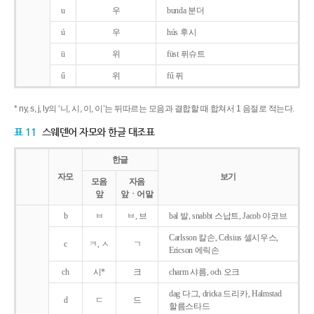
u
우
bunda 분더
ú
우
hús 후시
ü
위
füst 퓌슈트
ű
위
fű 퓌
* ny, s, j, ly의 ‘니, 시, 이, 이’는 뒤따르는 모음과 결합할 때 합쳐서 1 음절로 적는다.
표 11
스웨덴어 자모와 한글 대조표
한글
자모
보기
모음
자음
앞
앞ㆍ어말
b
ㅂ
ㅂ, 브
bal 발, snabbt 스납트, Jacob 야코브
Carlsson 칼손, Celsius 셀시우스,
c
ㅋ, ㅅ
ㄱ
Ericson 에릭손
ch
시*
크
charm 샤름, och 오크
dag 다그, dricka 드리카, Halmstad
d
ㄷ
드
할름스타드