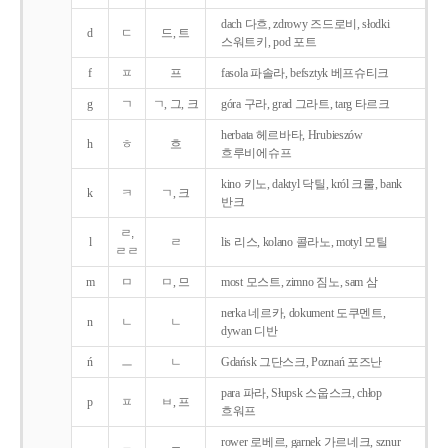
dach 다흐, zdrowy 즈드로비, słodki
d
ㄷ
드, 트
스워트키, pod 포트
f
ㅍ
프
fasola 파솔라, befsztyk 베프슈티크
g
ㄱ
ㄱ, 그, 크
góra 구라, grad 그라트, targ 타르크
herbata 헤르바타, Hrubieszów
h
ㅎ
흐
흐루비에슈프
kino 키노, daktyl 닥틸, król 크룰, bank
k
ㅋ
ㄱ, 크
반크
ㄹ,
l
ㄹ
lis 리스, kolano 콜라노, motyl 모틸
ㄹㄹ
m
ㅁ
ㅁ, 므
most 모스트, zimno 짐노, sam 삼
nerka 네르카, dokument 도쿠멘트,
n
ㄴ
ㄴ
dywan 디반
ń
ㅡ
ㄴ
Gdańsk 그단스크, Poznań 포즈난
para 파라, Słupsk 스웁스크, chłop
p
ㅍ
ㅂ, 프
흐워프
rower 로베르, garnek 가르네크, sznur