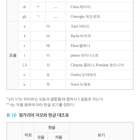
ch
ㅋ
ㅡ
Cheia 케이아
gh
ㄱ
ㅡ
Gheorghe 게오르게
a
아
Arad 아라드
ǎ
어
Bacǎu 바커우
e
에
Elena 엘레나
모음
i
이
pianist 피아니스트
î, â
으
Cîmpina 큼피나, România 로므니아
o
오
Oradea 오라데아
u
우
Nucet 누체트
* ş의 '시'는 뒤따르는 모음과 결합할 때 합쳐서 1 음절로 적는다.
** x는 개별 용례에 따라 한글 표기를 정한다.
표 10
헝가리어 자모와 한글 대조표
한글
자모
보기
모음
자음