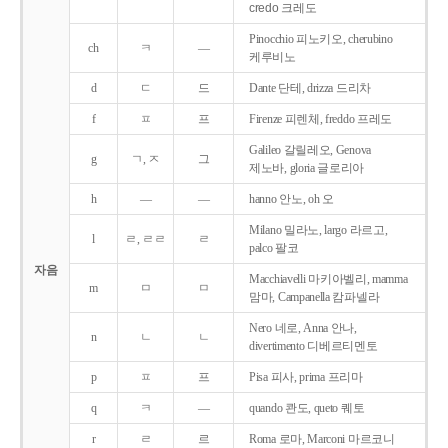
credo 크레도
Pinocchio 피노키오, cherubino
ch
ㅋ
―
케루비노
d
ㄷ
드
Dante 단테, drizza 드리차
f
ㅍ
프
Firenze 피렌체, freddo 프레도
Galileo 갈릴레오, Genova
g
ㄱ, ㅈ
그
제노바, gloria 글로리아
h
―
―
hanno 안노, oh 오
Milano 밀라노, largo 라르고,
l
ㄹ, ㄹㄹ
ㄹ
palco 팔코
자음
Macchiavelli 마키아벨리, mamma
m
ㅁ
ㅁ
맘마, Campanella 캄파넬라
Nero 네로, Anna 안나,
n
ㄴ
ㄴ
divertimento 디베르티멘토
p
ㅍ
프
Pisa 피사, prima 프리마
q
ㅋ
―
quando 콴도, queto 퀘토
r
ㄹ
르
Roma 로마, Marconi 마르코니