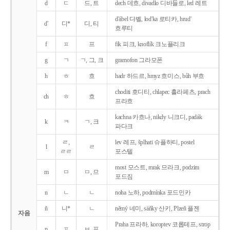
d
ㄷ
드, 트
dech 데흐, divadlo 디바들로, led 레트
d'ábel 댜벨, lod'ka 로티카, hrud'
d'
디*
디, 티
흐루티
f
ㅍ
프
fík 피크, knoflík 크노플리크
g
ㄱ
ㄱ, 그, 크
gramofon 그라모폰
h
ㅎ
흐
hadr 하드르, hmyz 흐미스, bůh 부흐
choditi 호디티, chlapec 흘라페츠, prach
ch
ㅎ
흐
프라흐
kachna 카흐나, nikdy 니크디, padák
k
ㅋ
ㄱ, 크
파다크
ㄹ,
lev 레프, šplhati 슈플하티, postel
l
ㄹ
ㄹㄹ
포스텔
most 모스트, mrak 므라크, podzim
m
ㅁ
ㅁ, 므
포드짐
n
ㄴ
ㄴ
noha 노하, podmínka 포드민카
ň
니*
ㄴ
němý 네미, sáňky 산키, Plzeň 플젠
자음
Praha 프라하, koroptev 코롭테프, strop
p
ㅍ
ㅂ, 프