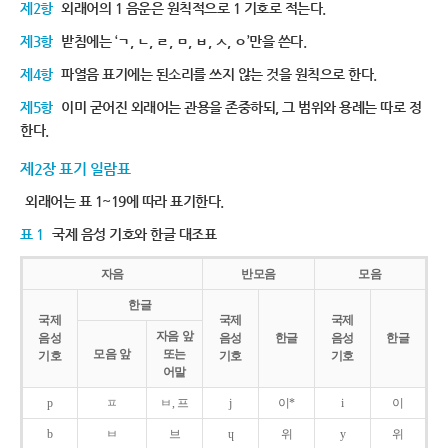
제2항
외래어의 1 음운은 원칙적으로 1 기호로 적는다.
제3항
받침에는 ‘ㄱ, ㄴ, ㄹ, ㅁ, ㅂ, ㅅ, ㅇ’만을 쓴다.
제4항
파열음 표기에는 된소리를 쓰지 않는 것을 원칙으로 한다.
제5항
이미 굳어진 외래어는 관용을 존중하되, 그 범위와 용례는 따로 정
한다.
제2장 표기 일람표
외래어는 표 1~19에 따라 표기한다.
표 1
국제 음성 기호와 한글 대조표
자음
반모음
모음
한글
국제
국제
국제
자음 앞
음성
음성
한글
음성
한글
모음 앞
또는
기호
기호
기호
어말
p
ㅍ
ㅂ, 프
j
이*
i
이
b
ㅂ
브
ɥ
위
y
위