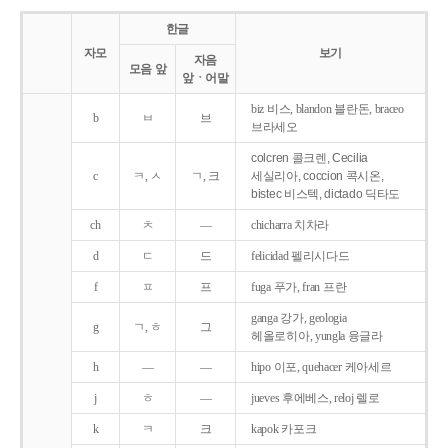
한글
자모
보기
자음
모음 앞
앞ㆍ어말
biz 비스, blandon 블란돈, braceo
b
ㅂ
브
브라세오
colcren 콜크렌, Cecilia
c
ㅋ, ㅅ
ㄱ, 크
세실리아, coccion 콕시온,
bistec 비스텍, dictado 딕타도
ch
ㅊ
―
chicharra 치차라
d
ㄷ
드
felicidad 펠리시다드
f
ㅍ
프
fuga 푸가, fran 프란
ganga 강가, geologia
g
ㄱ, ㅎ
그
헤올로히아, yungla 융글라
h
―
―
hipo 이포, quehacer 케아세르
j
ㅎ
―
jueves 후에베스, reloj 렐로
k
ㅋ
크
kapok 카포크