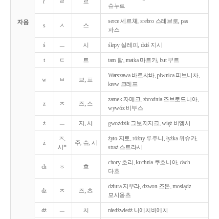
r
ㄹ
르
슈누르
serce 세르체, srebro 스레브로, pas
자음
s
ㅅ
스
파스
ś
ㅡ
시
ślepy 실레피, dziś 지시
t
ㅌ
트
tam 탐, matka 마트카, but 부트
Warszawa 바르샤바, piwnica 피브니차,
w
ㅂ
브, 프
krew 크레프
zamek 자메크, zbrodnia 즈브로드니아,
z
ㅈ
즈, 스
wywóz 비부스
ź
ㅡ
지, 시
gwoździk 그보지지크, więź 비엥시
ㅈ,
żyto 지토, różny 루주니, łyżka 위슈카,
ż
주, 슈, 시
시*
straż 스트라시
chory 호리, kuchnia 쿠흐니아, dach
ch
ㅎ
흐
다흐
dziura 지우라, dzwon 즈본, mosiądz
dz
ㅈ
즈, 츠
모시옹츠
dź
ㅡ
치
niedźwiedź 니에치비에치