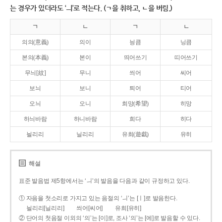
는 경우가 있더라도 ‘ㅢ’로 적는다. (ㄱ을 취하고, ㄴ을 버림.)
ㄱ
ㄴ
ㄱ
ㄴ
의의(意義)
의이
닁큼
닝큼
본의(本義)
본이
띄어쓰기
띠어쓰기
무늬[紋]
무니
씌어
씨어
보늬
보니
틔어
티어
오늬
오니
희망(希望)
히망
하늬바람
하니바람
희다
히다
늴리리
닐리리
유희(遊戱)
유히
해설
표준 발음법 제5항에서는 ‘ㅢ’의 발음을 다음과 같이 규정하고 있다.
① 자음을 첫소리로 가지고 있는 음절의 ‘ㅢ’는 [ㅣ]로 발음한다.
늴리리[닐리리]
씌어[씨어]
유희[유히]
② 단어의 첫음절 이외의 ‘의’는 [이]로, 조사 ‘의’는 [에]로 발음할 수 있다.