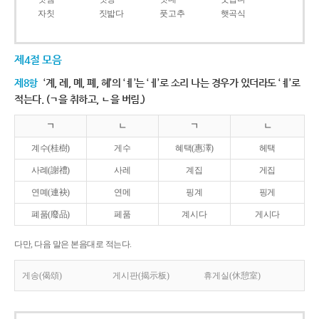
자칫
짓밟다
풋고추
햇곡식
제4절 모음
제8항
‘계, 례, 몌, 폐, 혜’의 ‘ㅖ’는 ‘ㅔ’로 소리 나는 경우가 있더라도 ‘ㅖ’로
적는다. (ㄱ을 취하고, ㄴ을 버림.)
ㄱ
ㄴ
ㄱ
ㄴ
계수(桂樹)
게수
혜택(惠澤)
헤택
사례(謝禮)
사레
계집
게집
연몌(連袂)
연메
핑계
핑게
폐품(廢品)
페품
계시다
게시다
다만, 다음 말은 본음대로 적는다.
게송(偈頌)
게시판(揭示板)
휴게실(休憩室)