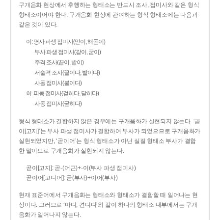
구개음화 현상에서 후행하는 형태소는 반드시 조사, 접미사와 같은 형식
형태소이어야 한다. 구개음화 현상에 관여하는 형식 형태소에는 다음과
같은 것이 있다.
이: 명사 파생 접미사(맏이, 해돋이)
부사 파생 접미사(같이, 굳이)
주격 조사(끝이, 밭이)
서술격 조사(끝이다, 밭이다)
사동 접미사(붙이다)
히: 피동 접미사(걷히다, 닫히다)
사동 접미사(굳히다)
형식 형태소가 결합하지 않은 경우에는 구개음화가 실현되지 않는다. ‘곧
이[고지]’는 부사 파생 접미사가 결합하여 부사가 되었으므로 구개음화가
실현되었지만, ‘곧이어’는 형식 형태소가 아닌 실질 형태소 부사가 결합
한 말이므로 구개음화가 실현되지 않는다.
곧이[고지]: 곧-­(어근)+­-이(부사 파생 접미사)
곧이어[고디어]: 곧(부사)+이어(부사)
현재 표준어에서 구개음화는 형태소와 형태소가 결합할 때 일어나는 현
상이다. 그러므로 ‘마디, 견디다’와 같이 하나의 형태소 내부에서는 구개
음화가 일어나지 않는다.