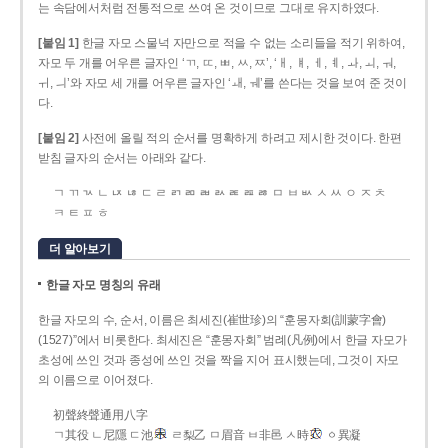
는 속담에서처럼 전통적으로 쓰여 온 것이므로 그대로 유지하였다.
[붙임 1]
한글 자모 스물넉 자만으로 적을 수 없는 소리들을 적기 위하여,
자모 두 개를 어우른 글자인 ‘ㄲ, ㄸ, ㅃ, ㅆ, ㅉ’, ‘ㅐ, ㅒ, ㅔ, ㅖ, ㅘ, ㅚ, ㅝ,
ㅟ, ㅢ’와 자모 세 개를 어우른 글자인 ‘ㅙ, ㅞ’를 쓴다는 것을 보여 준 것이
다.
[붙임 2]
사전에 올릴 적의 순서를 명확하게 하려고 제시한 것이다. 한편
받침 글자의 순서는 아래와 같다.
ㄱ ㄲ ㄳ ㄴ ㄵ ㄶ ㄷ ㄹ ㄺ ㄻ ㄼ ㄽ ㄾ ㄿ ㅀ ㅁ ㅂ ㅄ ㅅ ㅆ ㅇ ㅈ ㅊ
ㅋ ㅌ ㅍ ㅎ
더 알아보기
한글 자모 명칭의 유래
한글 자모의 수, 순서, 이름은 최세진(崔世珍)의 “훈몽자회(訓蒙字會)
(1527)”에서 비롯한다. 최세진은 “훈몽자회” 범례(凡例)에서 한글 자모가
초성에 쓰인 것과 종성에 쓰인 것을 짝을 지어 표시했는데, 그것이 자모
의 이름으로 이어졌다.
初聲終聲通用八字
ㄱ其役 ㄴ尼隱 ㄷ池
ㄹ梨乙 ㅁ眉音 ㅂ非邑 ㅅ時
ㆁ異凝