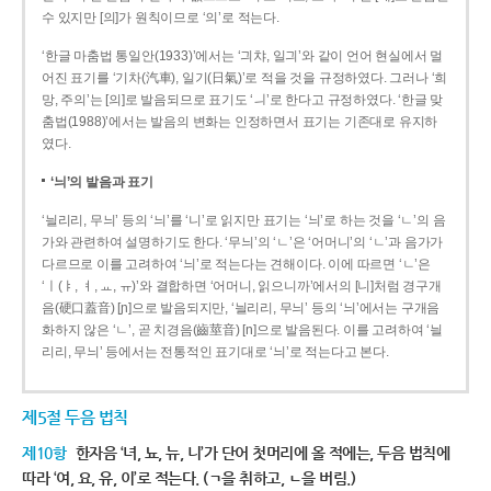
수 있지만 [의]가 원칙이므로 ‘의’로 적는다.
‘한글 마춤법 통일안(1933)’에서는 ‘긔챠, 일긔’와 같이 언어 현실에서 멀
어진 표기를 ‘기차(汽車), 일기(日氣)’로 적을 것을 규정하였다. 그러나 ‘희
망, 주의’는 [의]로 발음되므로 표기도 ‘ㅢ’로 한다고 규정하였다. ‘한글 맞
춤법(1988)’에서는 발음의 변화는 인정하면서 표기는 기존대로 유지하
였다.
‘늬’의 발음과 표기
‘늴리리, 무늬’ 등의 ‘늬’를 ‘니’로 읽지만 표기는 ‘늬’로 하는 것을 ‘ㄴ’의 음
가와 관련하여 설명하기도 한다. ‘무늬’의 ‘ㄴ’은 ‘어머니’의 ‘ㄴ’과 음가가
다르므로 이를 고려하여 ‘늬’로 적는다는 견해이다. 이에 따르면 ‘ㄴ’은
‘ㅣ(ㅑ, ㅕ, ㅛ, ㅠ)’와 결합하면 ‘어머니, 읽으니까’에서의 [니]처럼 경구개
음(硬口蓋音) [ɲ]으로 발음되지만, ‘늴리리, 무늬’ 등의 ‘늬’에서는 구개음
화하지 않은 ‘ㄴ’, 곧 치경음(齒莖音) [n]으로 발음된다. 이를 고려하여 ‘늴
리리, 무늬’ 등에서는 전통적인 표기대로 ‘늬’로 적는다고 본다.
제5절 두음 법칙
제10항
한자음 ‘녀, 뇨, 뉴, 니’가 단어 첫머리에 올 적에는, 두음 법칙에
따라 ‘여, 요, 유, 이’로 적는다. (ㄱ을 취하고, ㄴ을 버림.)