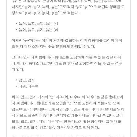
‘늙-’은 그 활용형이 환경에 따라 [늘거], [늘꼬], [늑찌], [능는] 등으로 소리
나지만 ‘늘거, 늘꼬, 늑찌, 능는’으로 적지 않고 ‘늙-’으로 어간의 형태를 고
정하여 ‘늙어, 늙고, 늙지, 늙는’으로 적는다.
늘거, 늘꼬, 늑찌, 능는 (×)
늙어, 늙고, 늙지, 늙는 (○)
이처럼 ‘늙-­’이라는 어간과 거기에 결합하는 어미의 형태를 고정하여 적
으면 각 형태소가 지닌 뜻을 분명하게 파악할 수 있다.
그러나 언제나 어법에 따라 형태소를 고정하여 적을 수 있는 것은 아니
다. 하나의 형태소라고 하더라도 한 형태로 고정하여 적을 수 없는 경우
가 있다.
덥고, 덥지
더워, 더우며
위의 ‘덥고, 덥지’에서의 ‘덥-­’과 ‘더워, 더우며’의 ‘더우-­’는 같은 형태소이
다. 어법에 따라 형태소의 본모양을 ‘덥-­’으로 고정하여 적는다면 ‘덥어,
덥으며’로 적어야 한다. 그렇지만 ‘덥어, 덥으며’는 [더버], [더브며]로 읽히
게 되므로 표준어 [더워], [더우며]의 소리를 제대로 나타낼 수 없다. 그러
므로 ‘덥고, 덥지, 더워, 더우며’는 한 형태소의 활용형이지만 그 형태를
하나로 고정할 수 없고 ‘덥-’, ‘더우-’ 두 가지로 적게 된다.