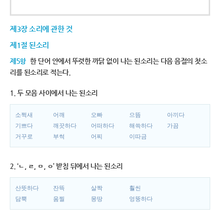
제3장 소리에 관한 것
제1절 된소리
제5항
한 단어 안에서 뚜렷한 까닭 없이 나는 된소리는 다음 음절의 첫소
리를 된소리로 적는다.
1. 두 모음 사이에서 나는 된소리
소쩍새
어깨
오빠
으뜸
아끼다
기쁘다
깨끗하다
어떠하다
해쓱하다
가끔
거꾸로
부썩
어찌
이따금
2. ‘ㄴ, ㄹ, ㅁ, ㅇ’ 받침 뒤에서 나는 된소리
산뜻하다
잔뜩
살짝
훨씬
담뿍
움찔
몽땅
엉뚱하다