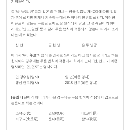
기 때문이다.
즉 ‘냥, 냥쭝, 년’ 등과 같은 의존 명사는 한글 맞춤법 제42항에 따라 앞말
과 띄어 쓰지만 언제나 의존하는 대상과 하나의 단위로 쓰인다. 이러한
이유로 이 말들은 독립된 단어로 잘 인식되지 않고, 그 결과 단어의 첫머
리에도 ‘연도, 열반’ 등과 달리 두음 법칙이 적용되지 않는다. 따라서 소리
나는 대로 적는다.
십 년
금 한 냥
은 두 냥쭝
따라서 ‘年’, ‘年度’처럼 의존 명사로 쓰이기도 하고 명사로 쓰이기도 하는
한자어의 경우에는 두음 법칙의 적용에서 차이가 난다. ‘년, 년도’가 의존
명사라면 ‘연, 연도’는 명사이다.
연 강수량(명사)
일 년(의존 명사)
생산 연도(명사)
2018 년도(의존 명사)
[붙임 1]
단어의 첫머리가 아닌 경우에는 두음 법칙이 적용되지 않으므로
본음대로 적는 것이다.
소녀(少女)
만년(晩年)
배뇨(排尿)
비구니(比丘尼)
운니(雲泥)
탐닉(耽溺)