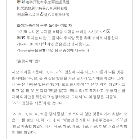
兩字只取本字之釋俚語爲聲
其尼池梨眉非時異八音用於初聲
役隱
乙音邑
凝八音用於終聲
초성과 종성에 두루 쓰이는 여덟 자
ㄱ기역 ㄴ니은 ㄷ디귿 ㄹ리을 ㅁ미음 ㅂ비읍 ㅅ시옷 ㆁ
두 자는 다만 그 글자의 우리말 뜻을 취해 소리로 사용한다.
기니디리미비시
여덟 음은 초성에 사용되고,
역은귿을음읍옷
여덟 음은 종성에 사용된다.
“훈몽자회” 범례
자모의 이름 가운데 ‘ㄱ, ㄷ, ㅅ’의 명칭이 다른 자모의 이름과 다른 것은
한자에는 ‘윽, 읃, 읏’과 같은 발음을 가진 글자가 없기 때문이었다. 그래
서 ‘윽’은 가까운 발음인 ‘役(역)’으로 표시하여 ‘ㄱ’은 ‘기역’이 되었다. 그
리고 ‘읃’과 ‘읏’은 각각 ‘末(귿 말)’과 ‘衣(옷 의)’로 표기하고, 두 글자는 글
자의 의미만을 취한다고 설명하였다. 그래서 ‘ㄷ’의 명칭은 ‘디귿’이,
‘ㅅ’의 명칭은 ‘시옷’이 된 것이다.
‘ㅈ, ㅊ, ㅋ, ㅌ, ㅍ, ㅎ’은 당시 종성으로 쓰이지 않던 것들이어서 초성에 모
음 ‘ㅣ’를 붙인 ‘지, 치, 키, 티, 피, 히’로만 음가를 나타내 주었는데, 1933년
‘한글 마춤법 통일안’에서 ‘지읒, 치읓, 키읔, 티읕, 피읖, 히읗’과 같은 이름
이 확정되었다.