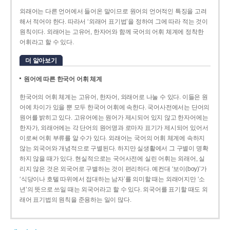
외래어는 다른 언어에서 들어온 말이므로 원어의 언어적인 특징을 고려
해서 적어야 한다. 따라서 ‘외래어 표기법’을 정하여 그에 따라 적는 것이
원칙이다. 외래어는 고유어, 한자어와 함께 국어의 어휘 체계에 정착한
어휘라고 할 수 있다.
더 알아보기
원어에 따른 한국어 어휘 체계
한국어의 어휘 체계는 고유어, 한자어, 외래어로 나눌 수 있다. 이들은 원
어에 차이가 있을 뿐 모두 한국어 어휘에 속한다. 국어사전에서는 단어의
원어를 밝히고 있다. 고유어에는 원어가 제시되어 있지 않고 한자어에는
한자가, 외래어에는 각 단어의 원어명과 로마자 표기가 제시되어 있어서
이로써 어휘 부류를 알 수가 있다. 외래어는 국어의 어휘 체계에 속하지
않는 외국어와 개념적으로 구별된다. 하지만 실생활에서 그 구별이 명확
하지 않을 때가 있다. 현실적으로는 국어사전에 실린 어휘는 외래어, 실
리지 않은 것은 외국어로 구별하는 것이 편리하다. 예컨대 ‘보이(boy)’가
‘식당이나 호텔 따위에서 접대하는 남자’를 의미할 때는 외래어지만 ‘소
년’의 뜻으로 쓰일 때는 외국어라고 할 수 있다. 외국어를 표기할 때도 외
래어 표기법의 원칙을 준용하는 일이 많다.