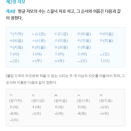
제2장 자모
제4항
한글 자모의 수는 스물넉 자로 하고, 그 순서와 이름은 다음과 같
이 정한다.
ㄱ(기역)
ㄴ(니은)
ㄷ(디귿)
ㄹ(리을)
ㅁ(미음)
ㅂ(비읍)
ㅅ(시옷)
ㅇ(이응)
ㅈ(지읒)
ㅊ(치읓)
ㅋ(키읔)
ㅌ(티읕)
ㅍ(피읖)
ㅎ(히읗)
ㅏ(아)
ㅑ(야)
ㅓ(어)
ㅕ(여)
ㅗ(오)
ㅛ(요)
ㅜ(우)
ㅠ(유)
ㅡ(으)
ㅣ(이)
[붙임 1] 위의 자모로써 적을 수 없는 소리는 두 개 이상의 자모를 어울러서 적되, 그
순서와 이름은 다음과 같이 정한다.
ㄲ
ㄸ
ㅃ
ㅆ
ㅉ
(쌍기역)
(쌍디귿)
(쌍비읍)
(쌍시옷)
(쌍지읒)
ㅐ(애)
ㅒ(얘)
ㅔ(에)
ㅖ(예)
ㅘ(와)
ㅙ(왜)
ㅚ(외)
ㅝ(워)
ㅞ(웨)
ㅟ(위)
ㅢ(의)