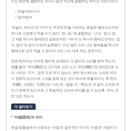
이는 체언에 결합하는 조사나 용언 어간에 결합하는 어미도 마찬가지다.
하늘이/바다가
잡아/접어
‘하늘이, 바다가’의 ‘이/가’는 주격의 뜻을 나타내는 동일한 형태소이지만
하나로 고정해서 적을 수가 없다. ‘잡-, 접-’에 결합하는 ‘-고’는 ‘잡고, 접
고’처럼 하나의 형태로만 실현되지만 ‘-아/-어’는 하나의 형태소인데도 ‘잡
아, 접어’와 같이 다르게 실현된다. 이는 달리 소리 나는 형태들을 하나의
형태소로 모두 적을 수 없어서 소리 나는 대로 적는 경우이다.
한편 한자어는 이러한 원리와 관계없이 각 글자의 소리를 밝혀 적는다.
예를 들어 ‘국어(國語)’는 [구거]로 소리 나고 ‘국민(國民)’은 [궁민]으로 소
리 나지만 ‘구거’, ‘궁민’으로 적지 않는다. 한자 하나하나는 소리와 의미
가 정해져 있으므로 그것을 밝혀 적는 것이 독서에 효율적이다. 즉 한자
‘국(國)’, ‘어(語)’, ‘민(民)’은 ‘나라 국’, ‘말씀 어’, ‘백성 민’과 같이 소리와 의
미가 정해져 있으므로 그 독립적인 소리와 의미를 알 수 있도록 ‘국어, 국
민’으로 적는다.
더 알아보기
‘어법(語法)’의 의미
한글 맞춤법에서 사용되는 ‘어법’과 일반적인 의미의 ‘어법’은 개념이 다