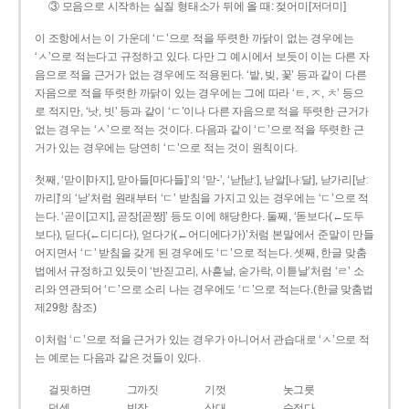
③ 모음으로 시작하는 실질 형태소가 뒤에 올 때: 젖어미[저더미]
이 조항에서는 이 가운데 ‘ㄷ’으로 적을 뚜렷한 까닭이 없는 경우에는
‘ㅅ’으로 적는다고 규정하고 있다. 다만 그 예시에서 보듯이 이는 다른 자
음으로 적을 근거가 없는 경우에도 적용된다. ‘밭, 빚, 꽃’ 등과 같이 다른
자음으로 적을 뚜렷한 까닭이 있는 경우에는 그에 따라 ‘ㅌ, ㅈ, ㅊ’ 등으
로 적지만, ‘낫, 빗’ 등과 같이 ‘ㄷ’이나 다른 자음으로 적을 뚜렷한 근거가
없는 경우는 ‘ㅅ’으로 적는 것이다. 다음과 같이 ‘ㄷ’으로 적을 뚜렷한 근
거가 있는 경우에는 당연히 ‘ㄷ’으로 적는 것이 원칙이다.
첫째, ‘맏이[마지], 맏아들[마다들]’의 ‘맏-’, ‘낟[낟ː], 낟알[나ː달], 낟가리[낟ː
까리]’의 ‘낟’처럼 원래부터 ‘ㄷ’ 받침을 가지고 있는 경우에는 ‘ㄷ’으로 적
는다. ‘곧이[고지], 곧장[곧짱]’ 등도 이에 해당한다. 둘째, ‘돋보다(←도두
보다), 딛다(←디디다), 얻다가(←어디에다가)’처럼 본말에서 준말이 만들
어지면서 ‘ㄷ’ 받침을 갖게 된 경우에도 ‘ㄷ’으로 적는다. 셋째, 한글 맞춤
법에서 규정하고 있듯이 ‘반짇고리, 사흗날, 숟가락, 이튿날’처럼 ‘ㄹ’ 소
리와 연관되어 ‘ㄷ’으로 소리 나는 경우에도 ‘ㄷ’으로 적는다.(한글 맞춤법
제29항 참조)
이처럼 ‘ㄷ’으로 적을 근거가 있는 경우가 아니어서 관습대로 ‘ㅅ’으로 적
는 예로는 다음과 같은 것들이 있다.
걸핏하면
그까짓
기껏
놋그릇
덧셈
빗장
삿대
숫접다