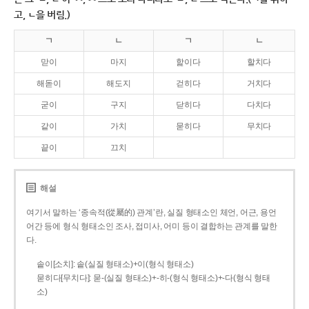
고, ㄴ을 버림.)
ㄱ
ㄴ
ㄱ
ㄴ
맏이
마지
핥이다
할치다
해돋이
해도지
걷히다
거치다
굳이
구지
닫히다
다치다
같이
가치
묻히다
무치다
끝이
끄치
해설
여기서 말하는 ‘종속적(從屬的) 관계’란, 실질 형태소인 체언, 어근, 용언
어간 등에 형식 형태소인 조사, 접미사, 어미 등이 결합하는 관계를 말한
다.
솥이[소치]: 솥(실질 형태소)+이(형식 형태소)
묻히다[무치다]: 묻­-(실질 형태소)+­-히­-(형식 형태소)+-다(형식 형태
소)