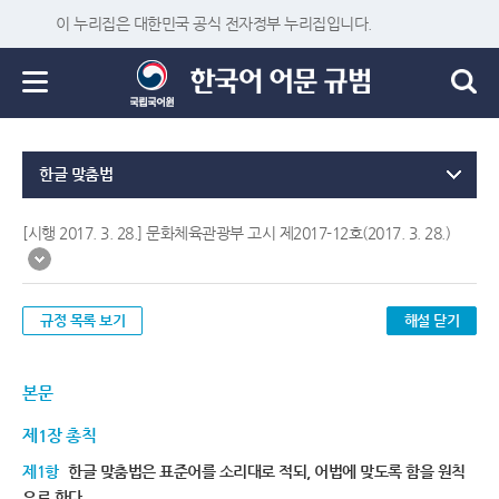
이 누리집은 대한민국 공식 전자정부 누리집입니다.
한글 맞춤법
[시행 2017. 3. 28.] 문화체육관광부 고시 제2017-12호(2017. 3. 28.)
규정 목록 보기
해설 닫기
본문
제1장 총칙
제1항
한글 맞춤법은 표준어를 소리대로 적되, 어법에 맞도록 함을 원칙
으로 한다.