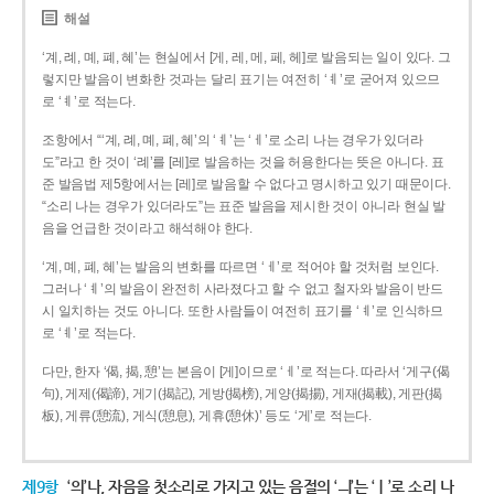
해설
‘계, 례, 몌, 폐, 혜’는 현실에서 [게, 레, 메, 페, 헤]로 발음되는 일이 있다. 그
렇지만 발음이 변화한 것과는 달리 표기는 여전히 ‘ㅖ’로 굳어져 있으므
로 ‘ㅖ’로 적는다.
조항에서 “‘계, 례, 몌, 폐, 혜’의 ‘ㅖ’는 ‘ㅔ’로 소리 나는 경우가 있더라
도”라고 한 것이 ‘례’를 [레]로 발음하는 것을 허용한다는 뜻은 아니다. 표
준 발음법 제5항에서는 [레]로 발음할 수 없다고 명시하고 있기 때문이다.
“소리 나는 경우가 있더라도”는 표준 발음을 제시한 것이 아니라 현실 발
음을 언급한 것이라고 해석해야 한다.
‘계, 몌, 폐, 혜’는 발음의 변화를 따르면 ‘ㅔ’로 적어야 할 것처럼 보인다.
그러나 ‘ㅖ’의 발음이 완전히 사라졌다고 할 수 없고 철자와 발음이 반드
시 일치하는 것도 아니다. 또한 사람들이 여전히 표기를 ‘ㅖ’로 인식하므
로 ‘ㅖ’로 적는다.
다만, 한자 ‘偈, 揭, 憩’는 본음이 [게]이므로 ‘ㅔ’로 적는다. 따라서 ‘게구(偈
句), 게제(偈諦), 게기(揭記), 게방(揭榜), 게양(揭揚), 게재(揭載), 게판(揭
板), 게류(憩流), 게식(憩息), 게휴(憩休)’ 등도 ‘게’로 적는다.
제9항
‘의’나, 자음을 첫소리로 가지고 있는 음절의 ‘ㅢ’는 ‘ㅣ’로 소리 나