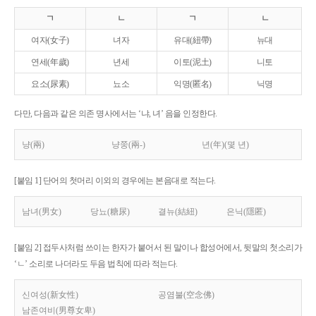
ㄱ
ㄴ
ㄱ
ㄴ
여자(女子)
녀자
유대(紐帶)
뉴대
연세(年歲)
년세
이토(泥土)
니토
요소(尿素)
뇨소
익명(匿名)
닉명
다만, 다음과 같은 의존 명사에서는 ‘냐, 녀’ 음을 인정한다.
냥(兩)
냥쭝(兩-)
년(年)(몇 년)
[붙임 1] 단어의 첫머리 이외의 경우에는 본음대로 적는다.
남녀(男女)
당뇨(糖尿)
결뉴(結紐)
은닉(隱匿)
[붙임 2] 접두사처럼 쓰이는 한자가 붙어서 된 말이나 합성어에서, 뒷말의 첫소리가
‘ㄴ’ 소리로 나더라도 두음 법칙에 따라 적는다.
신여성(新女性)
공염불(空念佛)
남존여비(男尊女卑)