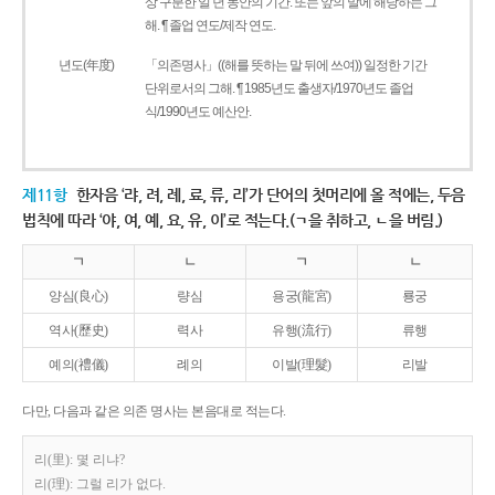
상 구분한 일 년 동안의 기간. 또는 앞의 말에 해당하는 그
해. ¶ 졸업 연도/제작 연도.
년도(年度)
「의존명사」((해를 뜻하는 말 뒤에 쓰여)) 일정한 기간
단위로서의 그해. ¶ 1985년도 출생자/1970년도 졸업
식/1990년도 예산안.
제11항
한자음 ‘랴, 려, 례, 료, 류, 리’가 단어의 첫머리에 올 적에는, 두음
법칙에 따라 ‘야, 여, 예, 요, 유, 이’로 적는다.(ㄱ을 취하고, ㄴ을 버림.)
ㄱ
ㄴ
ㄱ
ㄴ
양심(良心)
량심
용궁(龍宮)
룡궁
역사(歷史)
력사
유행(流行)
류행
예의(禮儀)
례의
이발(理髮)
리발
다만, 다음과 같은 의존 명사는 본음대로 적는다.
리(里): 몇 리냐?
리(理): 그럴 리가 없다.