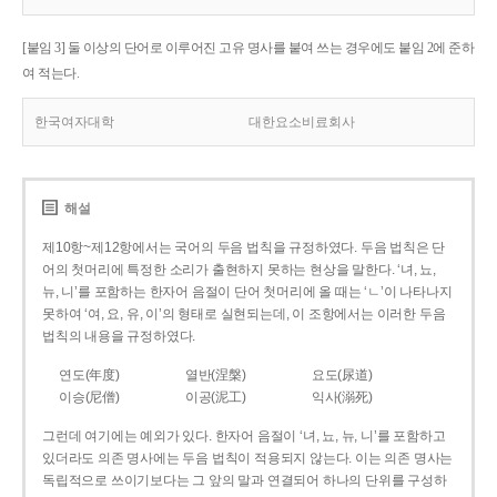
[붙임 3] 둘 이상의 단어로 이루어진 고유 명사를 붙여 쓰는 경우에도 붙임 2에 준하
여 적는다.
한국여자대학
대한요소비료회사
해설
제10항~제12항에서는 국어의 두음 법칙을 규정하였다. 두음 법칙은 단
어의 첫머리에 특정한 소리가 출현하지 못하는 현상을 말한다. ‘녀, 뇨,
뉴, 니’를 포함하는 한자어 음절이 단어 첫머리에 올 때는 ‘ㄴ’이 나타나지
못하여 ‘여, 요, 유, 이’의 형태로 실현되는데, 이 조항에서는 이러한 두음
법칙의 내용을 규정하였다.
연도(年度)
열반(涅槃)
요도(尿道)
이승(尼僧)
이공(泥工)
익사(溺死)
그런데 여기에는 예외가 있다. 한자어 음절이 ‘녀, 뇨, 뉴, 니’를 포함하고
있더라도 의존 명사에는 두음 법칙이 적용되지 않는다. 이는 의존 명사는
독립적으로 쓰이기보다는 그 앞의 말과 연결되어 하나의 단위를 구성하