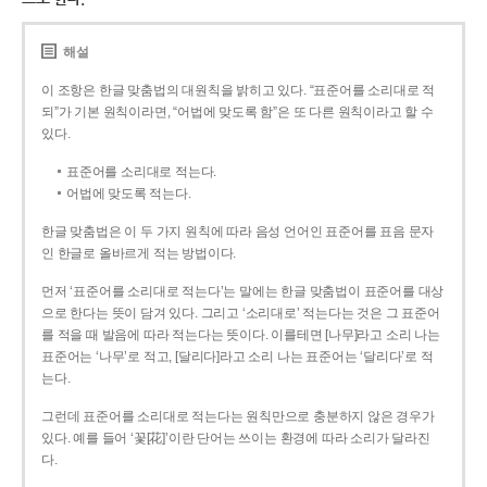
해설
이 조항은 한글 맞춤법의 대원칙을 밝히고 있다. “표준어를 소리대로 적
되”가 기본 원칙이라면, “어법에 맞도록 함”은 또 다른 원칙이라고 할 수
있다.
표준어를 소리대로 적는다.
어법에 맞도록 적는다.
한글 맞춤법은 이 두 가지 원칙에 따라 음성 언어인 표준어를 표음 문자
인 한글로 올바르게 적는 방법이다.
먼저 ‘표준어를 소리대로 적는다’는 말에는 한글 맞춤법이 표준어를 대상
으로 한다는 뜻이 담겨 있다. 그리고 ‘소리대로’ 적는다는 것은 그 표준어
를 적을 때 발음에 따라 적는다는 뜻이다. 이를테면 [나무]라고 소리 나는
표준어는 ‘나무’로 적고, [달리다]라고 소리 나는 표준어는 ‘달리다’로 적
는다.
그런데 표준어를 소리대로 적는다는 원칙만으로 충분하지 않은 경우가
있다. 예를 들어 ‘꽃[花]’이란 단어는 쓰이는 환경에 따라 소리가 달라진
다.