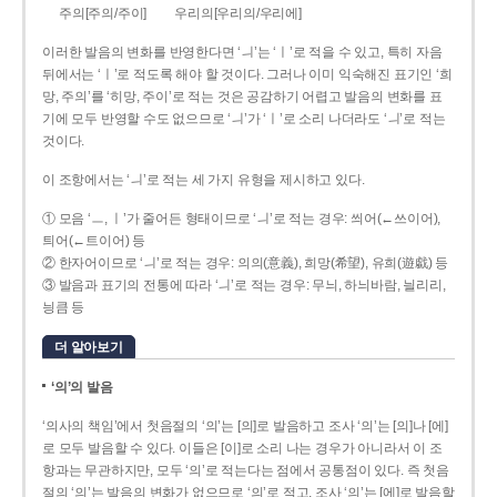
주의[주의/주이]
우리의[우리의/우리에]
이러한 발음의 변화를 반영한다면 ‘ㅢ’는 ‘ㅣ’로 적을 수 있고, 특히 자음
뒤에서는 ‘ㅣ’로 적도록 해야 할 것이다. 그러나 이미 익숙해진 표기인 ‘희
망, 주의’를 ‘히망, 주이’로 적는 것은 공감하기 어렵고 발음의 변화를 표
기에 모두 반영할 수도 없으므로 ‘ㅢ’가 ‘ㅣ’로 소리 나더라도 ‘ㅢ’로 적는
것이다.
이 조항에서는 ‘ㅢ’로 적는 세 가지 유형을 제시하고 있다.
① 모음 ‘ㅡ, ㅣ’가 줄어든 형태이므로 ‘ㅢ’로 적는 경우: 씌어(←쓰이어),
틔어(←트이어) 등
② 한자어이므로 ‘ㅢ’로 적는 경우: 의의(意義), 희망(希望), 유희(遊戱) 등
③ 발음과 표기의 전통에 따라 ‘ㅢ’로 적는 경우: 무늬, 하늬바람, 늴리리,
닁큼 등
더 알아보기
‘의’의 발음
‘의사의 책임’에서 첫음절의 ‘의’는 [의]로 발음하고 조사 ‘의’는 [의]나 [에]
로 모두 발음할 수 있다. 이들은 [이]로 소리 나는 경우가 아니라서 이 조
항과는 무관하지만, 모두 ‘의’로 적는다는 점에서 공통점이 있다. 즉 첫음
절의 ‘의’는 발음의 변화가 없으므로 ‘의’로 적고, 조사 ‘의’는 [에]로 발음할