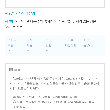
제3절 'ㄷ' 소리 받침
제7항
‘ㄷ’ 소리로 나는 받침 중에서 ‘ㄷ’으로 적을 근거가 없는 것은
‘ㅅ’으로 적는다.
덧저고리
돗자리
엇셈
웃어른
핫옷
무릇
사뭇
얼핏
자칫하면
뭇[衆]
옛
첫
헛
해설
‘ㄷ’ 소리로 나는 받침이란, 음절 종성에서 [ㄷ]으로 소리 나는 ‘ㄷ, ㅅ, ㅆ,
ㅈ, ㅊ, ㅌ, ㅎ’ 등을 말한다. 이 받침들은 다음과 같은 경우에 음절 종성에
서 [ㄷ]으로 소리가 난다.
① 형태소가 뒤에 오지 않을 때: 밭[받], 빚[빋], 꽃[꼳]
② 자음으로 시작하는 형태소가 뒤에 올 때: 밭과[받꽈], 젖다[젇따],
꽃병[꼳뼝]