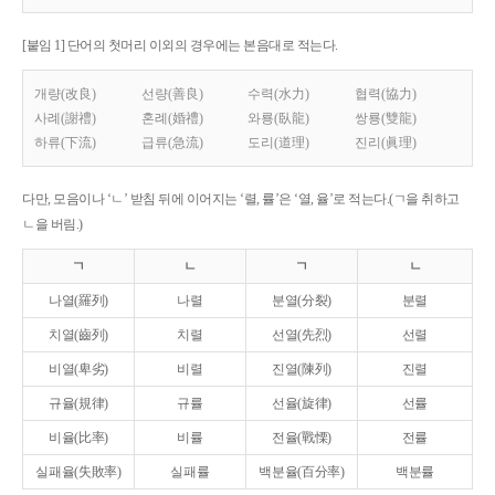
[붙임 1] 단어의 첫머리 이외의 경우에는 본음대로 적는다.
개량(改良)
선량(善良)
수력(水力)
협력(協力)
사례(謝禮)
혼례(婚禮)
와룡(臥龍)
쌍룡(雙龍)
하류(下流)
급류(急流)
도리(道理)
진리(眞理)
다만, 모음이나 ‘ㄴ’ 받침 뒤에 이어지는 ‘렬, 률’은 ‘열, 율’로 적는다.(ㄱ을 취하고
ㄴ을 버림.)
ㄱ
ㄴ
ㄱ
ㄴ
나열(羅列)
나렬
분열(分裂)
분렬
치열(齒列)
치렬
선열(先烈)
선렬
비열(卑劣)
비렬
진열(陳列)
진렬
규율(規律)
규률
선율(旋律)
선률
비율(比率)
비률
전율(戰慄)
전률
실패율(失敗率)
실패률
백분율(百分率)
백분률