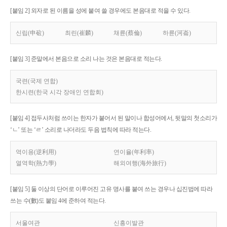
[붙임 2] 외자로 된 이름을 성에 붙여 쓸 경우에도 본음대로 적을 수 있다.
신립(申砬)
최린(崔麟)
채륜(蔡倫)
하륜(河崙)
[붙임 3] 준말에서 본음으로 소리 나는 것은 본음대로 적는다.
국련(국제 연합)
한시련(한국 시각 장애인 연합회)
[붙임 4] 접두사처럼 쓰이는 한자가 붙어서 된 말이나 합성어에서, 뒷말의 첫소리가
‘ㄴ’ 또는 ‘ㄹ’ 소리로 나더라도 두음 법칙에 따라 적는다.
역이용(逆利用)
연이율(年利率)
열역학(熱力學)
해외여행(海外旅行)
[붙임 5] 둘 이상의 단어로 이루어진 고유 명사를 붙여 쓰는 경우나 십진법에 따라
쓰는 수(數)도 붙임 4에 준하여 적는다.
서울여관
신흥이발관