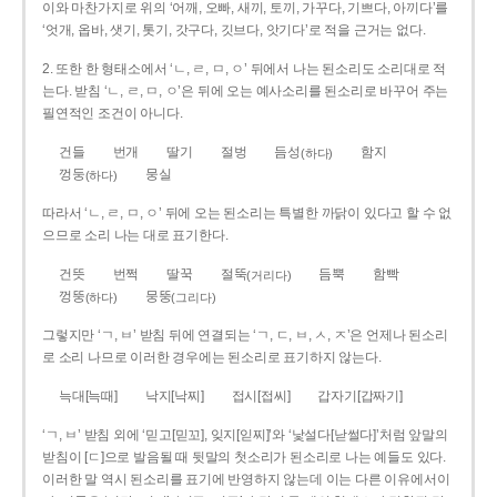
이와 마찬가지로 위의 ‘어깨, 오빠, 새끼, 토끼, 가꾸다, 기쁘다, 아끼다’를
‘엇개, 옵바, 샛기, 톳기, 갓구다, 깃브다, 앗기다’로 적을 근거는 없다.
2. 또한 한 형태소에서 ‘ㄴ, ㄹ, ㅁ, ㅇ’ 뒤에서 나는 된소리도 소리대로 적
는다. 받침 ‘ㄴ, ㄹ, ㅁ, ㅇ’은 뒤에 오는 예사소리를 된소리로 바꾸어 주는
필연적인 조건이 아니다.
건들
번개
딸기
절벙
듬성
함지
(하다)
껑둥
뭉실
(하다)
따라서 ‘ㄴ, ㄹ, ㅁ, ㅇ’ 뒤에 오는 된소리는 특별한 까닭이 있다고 할 수 없
으므로 소리 나는 대로 표기한다.
건뜻
번쩍
딸꾹
절뚝
듬뿍
함빡
(거리다)
껑뚱
뭉뚱
(하다)
(그리다)
그렇지만 ‘ㄱ, ㅂ’ 받침 뒤에 연결되는 ‘ㄱ, ㄷ, ㅂ, ㅅ, ㅈ’은 언제나 된소리
로 소리 나므로 이러한 경우에는 된소리로 표기하지 않는다.
늑대[늑때]
낙지[낙찌]
접시[접씨]
갑자기[갑짜기]
‘ㄱ, ㅂ’ 받침 외에 ‘믿고[믿꼬], 잊지[읻찌]’와 ‘낯설다[낟썰다]’처럼 앞말의
받침이 [ㄷ]으로 발음될 때 뒷말의 첫소리가 된소리로 나는 예들도 있다.
이러한 말 역시 된소리를 표기에 반영하지 않는데 이는 다른 이유에서이