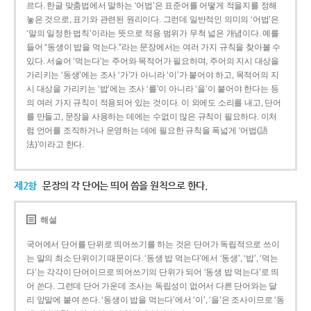
르다. 한글 맞춤법에서 말하는 ‘어법’은 표준어를 어떻게 적을지를 정해
놓은 것으로, 표기와 관련된 원리이다. 그런데 일반적인 의미의 ‘어법’은
‘말의 일정한 법칙’이라는 뜻으로 적용 범위가 무척 넓은 개념이다. 예를
들어 “동생이 밥을 먹는다.”라는 문장에서는 여러 가지 규칙을 찾아볼 수
있다. 서술어 ‘먹는다’는 주어와 목적어가 필요하며, 주어의 지시 대상을
가리키는 ‘동생’에는 조사 ‘가’가 아니라 ‘이’가 붙어야 하고, 목적어의 지
시 대상을 가리키는 ‘밥’에는 조사 ‘를’이 아니라 ‘을’이 붙어야 한다는 등
의 여러 가지 규칙이 적용되어 있는 것이다. 이 외에도 소리를 내고, 단어
를 만들고, 문장을 사용하는 데에는 수없이 많은 규칙이 필요하다. 이처
럼 언어를 조직하거나 운영하는 데에 필요한 규칙을 폭넓게 ‘어법(語
法)’이라고 한다.
제2항
문장의 각 단어는 띄어 씀을 원칙으로 한다.
해설
국어에서 단어를 단위로 띄어쓰기를 하는 것은 단어가 독립적으로 쓰이
는 말의 최소 단위이기 때문이다. ‘동생 밥 먹는다’에서 ‘동생’, ‘밥’, ‘먹는
다’는 각각이 단어이므로 띄어쓰기의 단위가 되어 ‘동생 밥 먹는다’로 띄
어 쓴다. 그런데 단어 가운데 조사는 독립성이 없어서 다른 단어와는 달
리 앞말에 붙여 쓴다. ‘동생이 밥을 먹는다’에서 ‘이’, ‘을’은 조사이므로 ‘동