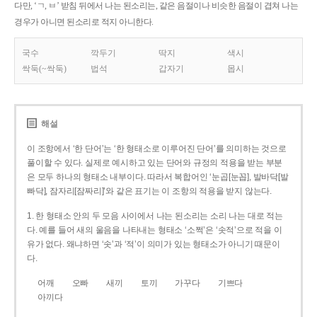
다만, ‘ㄱ, ㅂ’ 받침 뒤에서 나는 된소리는, 같은 음절이나 비슷한 음절이 겹쳐 나는
경우가 아니면 된소리로 적지 아니한다.
국수
깍두기
딱지
색시
싹둑(~싹둑)
법석
갑자기
몹시
해설
이 조항에서 ‘한 단어’는 ‘한 형태소로 이루어진 단어’를 의미하는 것으로
풀이할 수 있다. 실제로 예시하고 있는 단어와 규정의 적용을 받는 부분
은 모두 하나의 형태소 내부이다. 따라서 복합어인 ‘눈곱[눈꼽], 발바닥[발
빠닥], 잠자리[잠짜리]’와 같은 표기는 이 조항의 적용을 받지 않는다.
1. 한 형태소 안의 두 모음 사이에서 나는 된소리는 소리 나는 대로 적는
다. 예를 들어 새의 울음을 나타내는 형태소 ‘소쩍’은 ‘솟적’으로 적을 이
유가 없다. 왜냐하면 ‘솟’과 ‘적’이 의미가 있는 형태소가 아니기 때문이
다.
어깨
오빠
새끼
토끼
가꾸다
기쁘다
아끼다