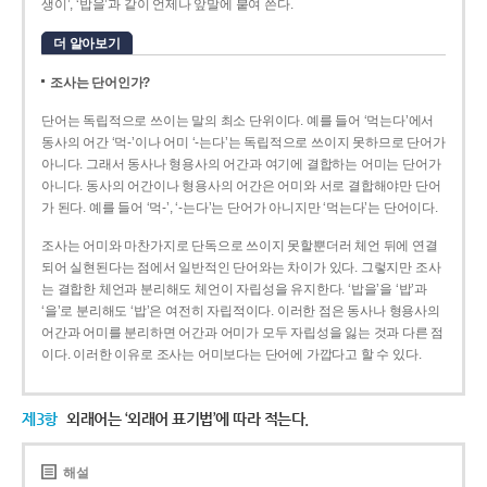
생이’, ‘밥을’과 같이 언제나 앞말에 붙여 쓴다.
더 알아보기
조사는 단어인가?
단어는 독립적으로 쓰이는 말의 최소 단위이다. 예를 들어 ‘먹는다’에서
동사의 어간 ‘먹-­’이나 어미 ‘­-는다’는 독립적으로 쓰이지 못하므로 단어가
아니다. 그래서 동사나 형용사의 어간과 여기에 결합하는 어미는 단어가
아니다. 동사의 어간이나 형용사의 어간은 어미와 서로 결합해야만 단어
가 된다. 예를 들어 ‘먹-’, ‘-는다’는 단어가 아니지만 ‘먹는다’는 단어이다.
조사는 어미와 마찬가지로 단독으로 쓰이지 못할뿐더러 체언 뒤에 연결
되어 실현된다는 점에서 일반적인 단어와는 차이가 있다. 그렇지만 조사
는 결합한 체언과 분리해도 체언이 자립성을 유지한다. ‘밥을’을 ‘밥’과
‘을’로 분리해도 ‘밥’은 여전히 자립적이다. 이러한 점은 동사나 형용사의
어간과 어미를 분리하면 어간과 어미가 모두 자립성을 잃는 것과 다른 점
이다. 이러한 이유로 조사는 어미보다는 단어에 가깝다고 할 수 있다.
제3항
외래어는 ‘외래어 표기법’에 따라 적는다.
해설