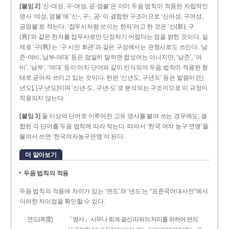
[붙임 2]
‘신-여성, 구-여성, 공-염불’은 이미 두음 법칙이 적용된 자립적인
명사 ‘여성, 염불’에 ‘신-, 구-, 공-’이 결합한 구조이므로 ‘신여성, 구여성,
공염불’로 적는다. ‘접두사처럼 쓰이는 한자’라고 한 것은 ‘신(新), 구
(舊)’와 같은 한자를 접두사로만 단정하기 어렵다는 점을 밝힌 것이다. 실
제로 ‘구(舊)’는 ‘구 시민 회관’과 같은 구성에서는 관형사로도 쓰인다. ‘남
존­-여비, 남부-­여대’ 등은 엄밀히 말하면 합성어는 아니지만, ‘남존’, ‘여
비’, ‘남부’, ‘여대’ 등이 마치 단어와 같이 인식되어 두음 법칙이 적용된 형
태로 굳어져 쓰이고 있는 것이다. 한편 ‘신년도, 구년도’ 등은 발음이 [신
년도], [구ː년도]이며 ‘신년­-도, 구년-­도’로 분석되는 구조이므로 이 규정이
적용되지 않는다.
[붙임 3]
둘 이상의 단어로 이루어진 고유 명사를 붙여 쓰는 경우에도, 결
합된 각 단어를 두음 법칙에 따라 적는다. 따라서 ‘한국 여자 농구 연맹’을
붙여서 쓰면 ‘한국여자농구연맹’이 된다.
더 알아보기
두음 법칙의 적용
두음 법칙의 적용에 차이가 있는 ‘연도’와 ‘년도’는 “표준국어대사전”에서
이러한 차이점을 확인할 수 있다.
연도(年度)
「명사」 사무나 회계 결산 따위의 처리를 위하여 편의