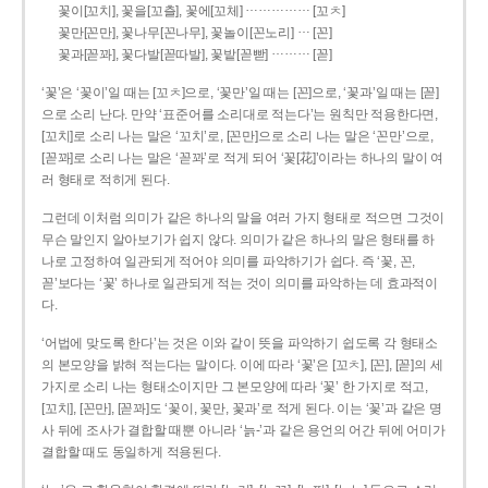
……………
꽃이[꼬치], 꽃을[꼬츨], 꽃에[꼬체]
[꼬ㅊ]
…
꽃만[꼰만], 꽃나무[꼰나무], 꽃놀이[꼰노리]
[꼰]
………
꽃과[꼳꽈], 꽃다발[꼳따발], 꽃밭[꼳빧]
[꼳]
‘꽃’은 ‘꽃이’일 때는 [꼬ㅊ]으로, ‘꽃만’일 때는 [꼰]으로, ‘꽃과’일 때는 [꼳]
으로 소리 난다. 만약 ‘표준어를 소리대로 적는다’는 원칙만 적용한다면,
[꼬치]로 소리 나는 말은 ‘꼬치’로, [꼰만]으로 소리 나는 말은 ‘꼰만’으로,
[꼳꽈]로 소리 나는 말은 ‘꼳꽈’로 적게 되어 ‘꽃[花]’이라는 하나의 말이 여
러 형태로 적히게 된다.
그런데 이처럼 의미가 같은 하나의 말을 여러 가지 형태로 적으면 그것이
무슨 말인지 알아보기가 쉽지 않다. 의미가 같은 하나의 말은 형태를 하
나로 고정하여 일관되게 적어야 의미를 파악하기가 쉽다. 즉 ‘꽃, 꼰,
꼳’보다는 ‘꽃’ 하나로 일관되게 적는 것이 의미를 파악하는 데 효과적이
다.
‘어법에 맞도록 한다’는 것은 이와 같이 뜻을 파악하기 쉽도록 각 형태소
의 본모양을 밝혀 적는다는 말이다. 이에 따라 ‘꽃’은 [꼬ㅊ], [꼰], [꼳]의 세
가지로 소리 나는 형태소이지만 그 본모양에 따라 ‘꽃’ 한 가지로 적고,
[꼬치], [꼰만], [꼳꽈]도 ‘꽃이, 꽃만, 꽃과’로 적게 된다. 이는 ‘꽃’과 같은 명
사 뒤에 조사가 결합할 때뿐 아니라 ‘늙-’과 같은 용언의 어간 뒤에 어미가
결합할 때도 동일하게 적용된다.