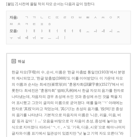
[붙임 2] 사전에 올릴 적의 자모 순서는 다음과 같이 정한다.
자음:
ㄱ
ㄲ
ㄴ
ㄷ
ㄸ
ㄹ
ㅁ
ㅂ
ㅃ
ㅅ
ㅆ
ㅇ
ㅈ
ㅉ
ㅊ
ㅋ
ㅌ
ㅍ
ㅎ
모음:
ㅏ
ㅐ
ㅑ
ㅒ
ㅓ
ㅔ
ㅕ
ㅖ
ㅗ
ㅘ
ㅙ
ㅚ
ㅛ
ㅜ
ㅝ
ㅞ
ㅟ
ㅠ
ㅡ
ㅢ
ㅣ
해설
한글 자모(字母)의 수, 순서, 이름은 ‘한글 마춤법 통일안(1933)’에서 분명
히 제시되었고, ‘한글 맞춤법(1988)’도 이를 이어받았다. 이 가운데 자모
의 이름과 순서는 최세진(崔世珍)의 “훈몽자회(訓蒙字會)(1527)”에서 비
롯한다. 최세진은 “훈몽자회” 범례(凡例)에서 한글 자모의 음가를 한자로
나타냈는데, 자음자의 경우 초성에 쓰인 것과 종성에 쓰인 것을 짝을 지
어 표시했고 그것이 글자의 이름으로 굳어졌다. 예를 들어 ‘ㄱ’ 아래에는
한자로 ‘其役’이라고 적었는데, ‘其(기)’는 초성의 음가를, ‘役(역)’은 종성
의 음가를 나타낸다. 기본적으로 자음자의 이름은 ‘니은, 리을, 미음, 비
읍’ 등과 같이 ‘ㅣㅡ’ 모음을 바탕으로 각 자음이 초성, 종성에 놓이는 방
식으로 지어졌다. 따라서 ‘ㄱ, ㄷ, ㅅ’도 ‘기윽, 디읃, 시읏’으로 해야 나머지
글자와 이름 표기에서 일관성이 있겠지만 “낫 놓고 기역 자도 모른다.”라