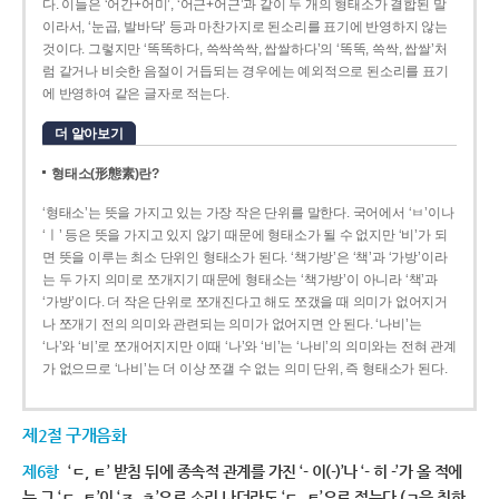
다. 이들은 ‘어간+어미’, ‘어근+어근’과 같이 두 개의 형태소가 결합된 말
이라서, ‘눈곱, 발바닥’ 등과 마찬가지로 된소리를 표기에 반영하지 않는
것이다. 그렇지만 ‘똑똑하다, 쓱싹쓱싹, 쌉쌀하다’의 ‘똑똑, 쓱싹, 쌉쌀’처
럼 같거나 비슷한 음절이 거듭되는 경우에는 예외적으로 된소리를 표기
에 반영하여 같은 글자로 적는다.
더 알아보기
형태소(形態素)란?
‘형태소’는 뜻을 가지고 있는 가장 작은 단위를 말한다. 국어에서 ‘ㅂ’이나
‘ㅣ’ 등은 뜻을 가지고 있지 않기 때문에 형태소가 될 수 없지만 ‘비’가 되
면 뜻을 이루는 최소 단위인 형태소가 된다. ‘책가방’은 ‘책’과 ‘가방’이라
는 두 가지 의미로 쪼개지기 때문에 형태소는 ‘책가방’이 아니라 ‘책’과
‘가방’이다. 더 작은 단위로 쪼개진다고 해도 쪼갰을 때 의미가 없어지거
나 쪼개기 전의 의미와 관련되는 의미가 없어지면 안 된다. ‘나비’는
‘나’와 ‘비’로 쪼개어지지만 이때 ‘나’와 ‘비’는 ‘나비’의 의미와는 전혀 관계
가 없으므로 ‘나비’는 더 이상 쪼갤 수 없는 의미 단위, 즉 형태소가 된다.
제2절 구개음화
제6항
‘ㄷ, ㅌ’ 받침 뒤에 종속적 관계를 가진 ‘- 이(-)’나 ‘- 히 -’가 올 적에
는 그 ‘ㄷ, ㅌ’이 ‘ㅈ, ㅊ’으로 소리 나더라도 ‘ㄷ, ㅌ’으로 적는다.(ㄱ을 취하