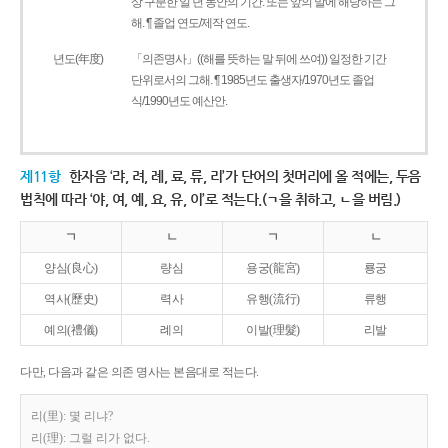
상 구분한 일 년 동안의 기간. 또는 앞의 말에 해당하는 그
해. ¶ 졸업 연도/제작 연도.
년도(年度)
「의존명사」((해를 뜻하는 말 뒤에 쓰여)) 일정한 기간
단위로서의 그해. ¶ 1985년도 출생자/1970년도 졸업
식/1990년도 예산안.
제11항
한자음 ‘랴, 려, 례, 료, 류, 리’가 단어의 첫머리에 올 적에는, 두음
법칙에 따라 ‘야, 여, 예, 요, 유, 이’로 적는다.(ㄱ을 취하고, ㄴ을 버림.)
ㄱ
ㄴ
ㄱ
ㄴ
양심(良心)
량심
용궁(龍宮)
룡궁
역사(歷史)
력사
유행(流行)
류행
예의(禮儀)
례의
이발(理髮)
리발
다만, 다음과 같은 의존 명사는 본음대로 적는다.
리(里): 몇 리냐?
리(理): 그럴 리가 없다.