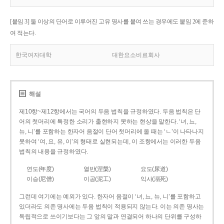
[붙임 3] 둘 이상의 단어로 이루어진 고유 명사를 붙여 쓰는 경우에도 붙임 2에 준하
여 적는다.
한국여자대학
대한요소비료회사
해설
제10항~제12항에서는 국어의 두음 법칙을 규정하였다. 두음 법칙은 단
어의 첫머리에 특정한 소리가 출현하지 못하는 현상을 말한다. ‘녀, 뇨,
뉴, 니’를 포함하는 한자어 음절이 단어 첫머리에 올 때는 ‘ㄴ’이 나타나지
못하여 ‘여, 요, 유, 이’의 형태로 실현되는데, 이 조항에서는 이러한 두음
법칙의 내용을 규정하였다.
연도(年度)
열반(涅槃)
요도(尿道)
이승(尼僧)
이공(泥工)
익사(溺死)
그런데 여기에는 예외가 있다. 한자어 음절이 ‘녀, 뇨, 뉴, 니’를 포함하고
있더라도 의존 명사에는 두음 법칙이 적용되지 않는다. 이는 의존 명사는
독립적으로 쓰이기보다는 그 앞의 말과 연결되어 하나의 단위를 구성하