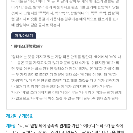
다. 이들은 ‘어간+어미’, ‘어근+어근’과 같이 두 개의 형태소가 결합된 말
이라서, ‘눈곱, 발바닥’ 등과 마찬가지로 된소리를 표기에 반영하지 않는
것이다. 그렇지만 ‘똑똑하다, 쓱싹쓱싹, 쌉쌀하다’의 ‘똑똑, 쓱싹, 쌉쌀’처
럼 같거나 비슷한 음절이 거듭되는 경우에는 예외적으로 된소리를 표기
에 반영하여 같은 글자로 적는다.
더 알아보기
형태소(形態素)란?
‘형태소’는 뜻을 가지고 있는 가장 작은 단위를 말한다. 국어에서 ‘ㅂ’이나
‘ㅣ’ 등은 뜻을 가지고 있지 않기 때문에 형태소가 될 수 없지만 ‘비’가 되
면 뜻을 이루는 최소 단위인 형태소가 된다. ‘책가방’은 ‘책’과 ‘가방’이라
는 두 가지 의미로 쪼개지기 때문에 형태소는 ‘책가방’이 아니라 ‘책’과
‘가방’이다. 더 작은 단위로 쪼개진다고 해도 쪼갰을 때 의미가 없어지거
나 쪼개기 전의 의미와 관련되는 의미가 없어지면 안 된다. ‘나비’는
‘나’와 ‘비’로 쪼개어지지만 이때 ‘나’와 ‘비’는 ‘나비’의 의미와는 전혀 관계
가 없으므로 ‘나비’는 더 이상 쪼갤 수 없는 의미 단위, 즉 형태소가 된다.
제2절 구개음화
제6항
‘ㄷ, ㅌ’ 받침 뒤에 종속적 관계를 가진 ‘- 이(-)’나 ‘- 히 -’가 올 적에
는 그 ‘ㄷ, ㅌ’이 ‘ㅈ, ㅊ’으로 소리 나더라도 ‘ㄷ, ㅌ’으로 적는다.(ㄱ을 취하