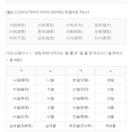
[붙임 1] 단어의 첫머리 이외의 경우에는 본음대로 적는다.
개량(改良)
선량(善良)
수력(水力)
협력(協力)
사례(謝禮)
혼례(婚禮)
와룡(臥龍)
쌍룡(雙龍)
하류(下流)
급류(急流)
도리(道理)
진리(眞理)
다만, 모음이나 ‘ㄴ’ 받침 뒤에 이어지는 ‘렬, 률’은 ‘열, 율’로 적는다.(ㄱ을 취하고
ㄴ을 버림.)
ㄱ
ㄴ
ㄱ
ㄴ
나열(羅列)
나렬
분열(分裂)
분렬
치열(齒列)
치렬
선열(先烈)
선렬
비열(卑劣)
비렬
진열(陳列)
진렬
규율(規律)
규률
선율(旋律)
선률
비율(比率)
비률
전율(戰慄)
전률
실패율(失敗率)
실패률
백분율(百分率)
백분률