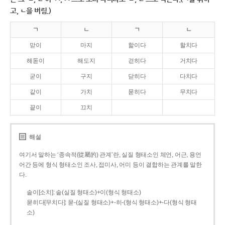
고, ㄴ을 버림.)
ㄱ
ㄴ
ㄱ
ㄴ
맏이
마지
핥이다
할치다
해돋이
해도지
걷히다
거치다
굳이
구지
닫히다
다치다
같이
가치
묻히다
무치다
끝이
끄치
해설
여기서 말하는 ‘종속적(從屬的) 관계’란, 실질 형태소인 체언, 어근, 용언
어간 등에 형식 형태소인 조사, 접미사, 어미 등이 결합하는 관계를 말한
다.
솥이[소치]: 솥(실질 형태소)+이(형식 형태소)
묻히다[무치다]: 묻­-(실질 형태소)+­-히­-(형식 형태소)+-다(형식 형태
소)