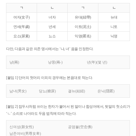
ㄱ
ㄴ
ㄱ
ㄴ
여자(女子)
녀자
유대(紐帶)
뉴대
연세(年歲)
년세
이토(泥土)
니토
요소(尿素)
뇨소
익명(匿名)
닉명
다만, 다음과 같은 의존 명사에서는 ‘냐, 녀’ 음을 인정한다.
냥(兩)
냥쭝(兩-)
년(年)(몇 년)
[붙임 1] 단어의 첫머리 이외의 경우에는 본음대로 적는다.
남녀(男女)
당뇨(糖尿)
결뉴(結紐)
은닉(隱匿)
[붙임 2] 접두사처럼 쓰이는 한자가 붙어서 된 말이나 합성어에서, 뒷말의 첫소리가
‘ㄴ’ 소리로 나더라도 두음 법칙에 따라 적는다.
신여성(新女性)
공염불(空念佛)
남존여비(男尊女卑)