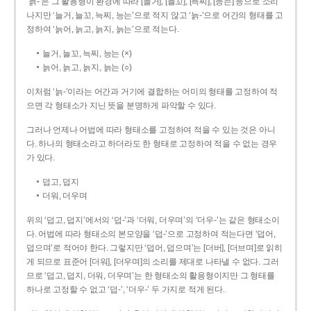
‘늙-’은 그 활용형이 환경에 따라 [늘거], [늘꼬], [늑찌], [능는] 등으로 소리
나지만 ‘늘거, 늘꼬, 늑찌, 능는’으로 적지 않고 ‘늙-’으로 어간의 형태를 고
정하여 ‘늙어, 늙고, 늙지, 늙는’으로 적는다.
늘거, 늘꼬, 늑찌, 능는 (×)
늙어, 늙고, 늙지, 늙는 (○)
이처럼 ‘늙-­’이라는 어간과 거기에 결합하는 어미의 형태를 고정하여 적
으면 각 형태소가 지닌 뜻을 분명하게 파악할 수 있다.
그러나 언제나 어법에 따라 형태소를 고정하여 적을 수 있는 것은 아니
다. 하나의 형태소라고 하더라도 한 형태로 고정하여 적을 수 없는 경우
가 있다.
덥고, 덥지
더워, 더우며
위의 ‘덥고, 덥지’에서의 ‘덥-­’과 ‘더워, 더우며’의 ‘더우-­’는 같은 형태소이
다. 어법에 따라 형태소의 본모양을 ‘덥-­’으로 고정하여 적는다면 ‘덥어,
덥으며’로 적어야 한다. 그렇지만 ‘덥어, 덥으며’는 [더버], [더브며]로 읽히
게 되므로 표준어 [더워], [더우며]의 소리를 제대로 나타낼 수 없다. 그러
므로 ‘덥고, 덥지, 더워, 더우며’는 한 형태소의 활용형이지만 그 형태를
하나로 고정할 수 없고 ‘덥-’, ‘더우-’ 두 가지로 적게 된다.