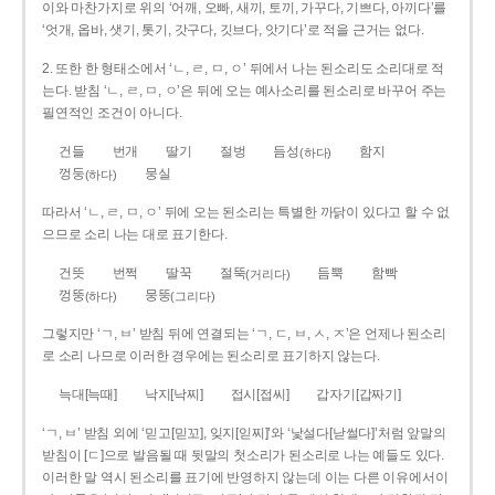
이와 마찬가지로 위의 ‘어깨, 오빠, 새끼, 토끼, 가꾸다, 기쁘다, 아끼다’를
‘엇개, 옵바, 샛기, 톳기, 갓구다, 깃브다, 앗기다’로 적을 근거는 없다.
2. 또한 한 형태소에서 ‘ㄴ, ㄹ, ㅁ, ㅇ’ 뒤에서 나는 된소리도 소리대로 적
는다. 받침 ‘ㄴ, ㄹ, ㅁ, ㅇ’은 뒤에 오는 예사소리를 된소리로 바꾸어 주는
필연적인 조건이 아니다.
건들
번개
딸기
절벙
듬성
함지
(하다)
껑둥
뭉실
(하다)
따라서 ‘ㄴ, ㄹ, ㅁ, ㅇ’ 뒤에 오는 된소리는 특별한 까닭이 있다고 할 수 없
으므로 소리 나는 대로 표기한다.
건뜻
번쩍
딸꾹
절뚝
듬뿍
함빡
(거리다)
껑뚱
뭉뚱
(하다)
(그리다)
그렇지만 ‘ㄱ, ㅂ’ 받침 뒤에 연결되는 ‘ㄱ, ㄷ, ㅂ, ㅅ, ㅈ’은 언제나 된소리
로 소리 나므로 이러한 경우에는 된소리로 표기하지 않는다.
늑대[늑때]
낙지[낙찌]
접시[접씨]
갑자기[갑짜기]
‘ㄱ, ㅂ’ 받침 외에 ‘믿고[믿꼬], 잊지[읻찌]’와 ‘낯설다[낟썰다]’처럼 앞말의
받침이 [ㄷ]으로 발음될 때 뒷말의 첫소리가 된소리로 나는 예들도 있다.
이러한 말 역시 된소리를 표기에 반영하지 않는데 이는 다른 이유에서이