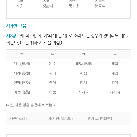
자칫
짓밟다
풋고추
햇곡식
제4절 모음
제8항
‘계, 례, 몌, 폐, 혜’의 ‘ㅖ’는 ‘ㅔ’로 소리 나는 경우가 있더라도 ‘ㅖ’로
적는다. (ㄱ을 취하고, ㄴ을 버림.)
ㄱ
ㄴ
ㄱ
ㄴ
계수(桂樹)
게수
혜택(惠澤)
헤택
사례(謝禮)
사레
계집
게집
연몌(連袂)
연메
핑계
핑게
폐품(廢品)
페품
계시다
게시다
다만, 다음 말은 본음대로 적는다.
게송(偈頌)
게시판(揭示板)
휴게실(休憩室)