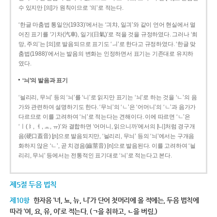
수 있지만 [의]가 원칙이므로 ‘의’로 적는다.
‘한글 마춤법 통일안(1933)’에서는 ‘긔챠, 일긔’와 같이 언어 현실에서 멀
어진 표기를 ‘기차(汽車), 일기(日氣)’로 적을 것을 규정하였다. 그러나 ‘희
망, 주의’는 [의]로 발음되므로 표기도 ‘ㅢ’로 한다고 규정하였다. ‘한글 맞
춤법(1988)’에서는 발음의 변화는 인정하면서 표기는 기존대로 유지하
였다.
‘늬’의 발음과 표기
‘늴리리, 무늬’ 등의 ‘늬’를 ‘니’로 읽지만 표기는 ‘늬’로 하는 것을 ‘ㄴ’의 음
가와 관련하여 설명하기도 한다. ‘무늬’의 ‘ㄴ’은 ‘어머니’의 ‘ㄴ’과 음가가
다르므로 이를 고려하여 ‘늬’로 적는다는 견해이다. 이에 따르면 ‘ㄴ’은
‘ㅣ(ㅑ, ㅕ, ㅛ, ㅠ)’와 결합하면 ‘어머니, 읽으니까’에서의 [니]처럼 경구개
음(硬口蓋音) [ɲ]으로 발음되지만, ‘늴리리, 무늬’ 등의 ‘늬’에서는 구개음
화하지 않은 ‘ㄴ’, 곧 치경음(齒莖音) [n]으로 발음된다. 이를 고려하여 ‘늴
리리, 무늬’ 등에서는 전통적인 표기대로 ‘늬’로 적는다고 본다.
제5절 두음 법칙
제10항
한자음 ‘녀, 뇨, 뉴, 니’가 단어 첫머리에 올 적에는, 두음 법칙에
따라 ‘여, 요, 유, 이’로 적는다. (ㄱ을 취하고, ㄴ을 버림.)