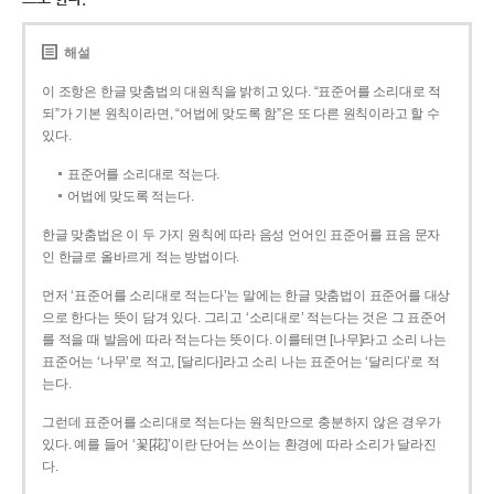
해설
이 조항은 한글 맞춤법의 대원칙을 밝히고 있다. “표준어를 소리대로 적
되”가 기본 원칙이라면, “어법에 맞도록 함”은 또 다른 원칙이라고 할 수
있다.
표준어를 소리대로 적는다.
어법에 맞도록 적는다.
한글 맞춤법은 이 두 가지 원칙에 따라 음성 언어인 표준어를 표음 문자
인 한글로 올바르게 적는 방법이다.
먼저 ‘표준어를 소리대로 적는다’는 말에는 한글 맞춤법이 표준어를 대상
으로 한다는 뜻이 담겨 있다. 그리고 ‘소리대로’ 적는다는 것은 그 표준어
를 적을 때 발음에 따라 적는다는 뜻이다. 이를테면 [나무]라고 소리 나는
표준어는 ‘나무’로 적고, [달리다]라고 소리 나는 표준어는 ‘달리다’로 적
는다.
그런데 표준어를 소리대로 적는다는 원칙만으로 충분하지 않은 경우가
있다. 예를 들어 ‘꽃[花]’이란 단어는 쓰이는 환경에 따라 소리가 달라진
다.