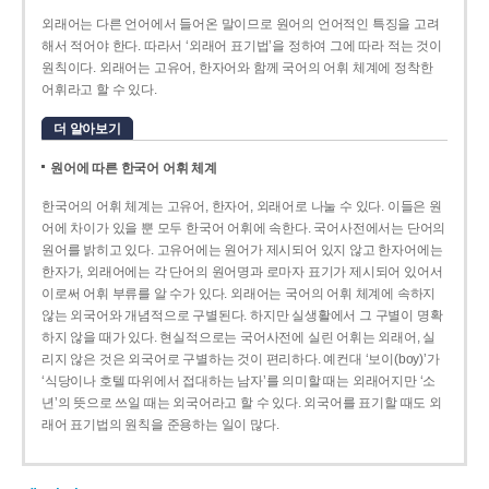
외래어는 다른 언어에서 들어온 말이므로 원어의 언어적인 특징을 고려
해서 적어야 한다. 따라서 ‘외래어 표기법’을 정하여 그에 따라 적는 것이
원칙이다. 외래어는 고유어, 한자어와 함께 국어의 어휘 체계에 정착한
어휘라고 할 수 있다.
더 알아보기
원어에 따른 한국어 어휘 체계
한국어의 어휘 체계는 고유어, 한자어, 외래어로 나눌 수 있다. 이들은 원
어에 차이가 있을 뿐 모두 한국어 어휘에 속한다. 국어사전에서는 단어의
원어를 밝히고 있다. 고유어에는 원어가 제시되어 있지 않고 한자어에는
한자가, 외래어에는 각 단어의 원어명과 로마자 표기가 제시되어 있어서
이로써 어휘 부류를 알 수가 있다. 외래어는 국어의 어휘 체계에 속하지
않는 외국어와 개념적으로 구별된다. 하지만 실생활에서 그 구별이 명확
하지 않을 때가 있다. 현실적으로는 국어사전에 실린 어휘는 외래어, 실
리지 않은 것은 외국어로 구별하는 것이 편리하다. 예컨대 ‘보이(boy)’가
‘식당이나 호텔 따위에서 접대하는 남자’를 의미할 때는 외래어지만 ‘소
년’의 뜻으로 쓰일 때는 외국어라고 할 수 있다. 외국어를 표기할 때도 외
래어 표기법의 원칙을 준용하는 일이 많다.