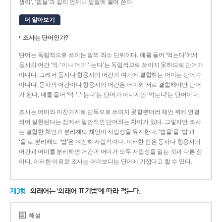
생이’, ‘밥을’과 같이 언제나 앞말에 붙여 쓴다.
더 알아보기
조사는 단어인가?
단어는 독립적으로 쓰이는 말의 최소 단위이다. 예를 들어 ‘먹는다’에서
동사의 어간 ‘먹-­’이나 어미 ‘­-는다’는 독립적으로 쓰이지 못하므로 단어가
아니다. 그래서 동사나 형용사의 어간과 여기에 결합하는 어미는 단어가
아니다. 동사의 어간이나 형용사의 어간은 어미와 서로 결합해야만 단어
가 된다. 예를 들어 ‘먹-’, ‘-는다’는 단어가 아니지만 ‘먹는다’는 단어이다.
조사는 어미와 마찬가지로 단독으로 쓰이지 못할뿐더러 체언 뒤에 연결
되어 실현된다는 점에서 일반적인 단어와는 차이가 있다. 그렇지만 조사
는 결합한 체언과 분리해도 체언이 자립성을 유지한다. ‘밥을’을 ‘밥’과
‘을’로 분리해도 ‘밥’은 여전히 자립적이다. 이러한 점은 동사나 형용사의
어간과 어미를 분리하면 어간과 어미가 모두 자립성을 잃는 것과 다른 점
이다. 이러한 이유로 조사는 어미보다는 단어에 가깝다고 할 수 있다.
제3항
외래어는 ‘외래어 표기법’에 따라 적는다.
해설