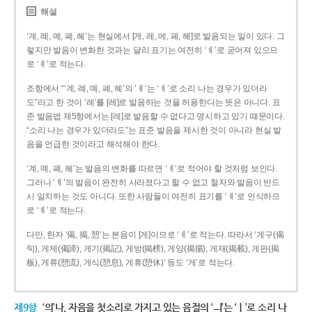
해설
‘계, 례, 몌, 폐, 혜’는 현실에서 [게, 레, 메, 페, 헤]로 발음되는 일이 있다. 그
렇지만 발음이 변화한 것과는 달리 표기는 여전히 ‘ㅖ’로 굳어져 있으므
로 ‘ㅖ’로 적는다.
조항에서 “‘계, 례, 몌, 폐, 혜’의 ‘ㅖ’는 ‘ㅔ’로 소리 나는 경우가 있더라
도”라고 한 것이 ‘례’를 [레]로 발음하는 것을 허용한다는 뜻은 아니다. 표
준 발음법 제5항에서는 [레]로 발음할 수 없다고 명시하고 있기 때문이다.
“소리 나는 경우가 있더라도”는 표준 발음을 제시한 것이 아니라 현실 발
음을 언급한 것이라고 해석해야 한다.
‘계, 몌, 폐, 혜’는 발음의 변화를 따르면 ‘ㅔ’로 적어야 할 것처럼 보인다.
그러나 ‘ㅖ’의 발음이 완전히 사라졌다고 할 수 없고 철자와 발음이 반드
시 일치하는 것도 아니다. 또한 사람들이 여전히 표기를 ‘ㅖ’로 인식하므
로 ‘ㅖ’로 적는다.
다만, 한자 ‘偈, 揭, 憩’는 본음이 [게]이므로 ‘ㅔ’로 적는다. 따라서 ‘게구(偈
句), 게제(偈諦), 게기(揭記), 게방(揭榜), 게양(揭揚), 게재(揭載), 게판(揭
板), 게류(憩流), 게식(憩息), 게휴(憩休)’ 등도 ‘게’로 적는다.
제9항
‘의’나, 자음을 첫소리로 가지고 있는 음절의 ‘ㅢ’는 ‘ㅣ’로 소리 나