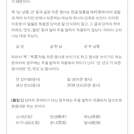
기 때문이다.
즉 ‘냥, 냥쭝, 년’ 등과 같은 의존 명사는 한글 맞춤법 제42항에 따라 앞말
과 띄어 쓰지만 언제나 의존하는 대상과 하나의 단위로 쓰인다. 이러한
이유로 이 말들은 독립된 단어로 잘 인식되지 않고, 그 결과 단어의 첫머
리에도 ‘연도, 열반’ 등과 달리 두음 법칙이 적용되지 않는다. 따라서 소리
나는 대로 적는다.
십 년
금 한 냥
은 두 냥쭝
따라서 ‘年’, ‘年度’처럼 의존 명사로 쓰이기도 하고 명사로 쓰이기도 하는
한자어의 경우에는 두음 법칙의 적용에서 차이가 난다. ‘년, 년도’가 의존
명사라면 ‘연, 연도’는 명사이다.
연 강수량(명사)
일 년(의존 명사)
생산 연도(명사)
2018 년도(의존 명사)
[붙임 1]
단어의 첫머리가 아닌 경우에는 두음 법칙이 적용되지 않으므로
본음대로 적는 것이다.
소녀(少女)
만년(晩年)
배뇨(排尿)
비구니(比丘尼)
운니(雲泥)
탐닉(耽溺)