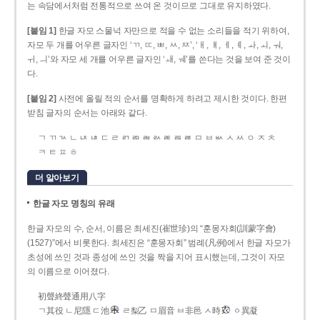
는 속담에서처럼 전통적으로 쓰여 온 것이므로 그대로 유지하였다.
[붙임 1]
한글 자모 스물넉 자만으로 적을 수 없는 소리들을 적기 위하여,
자모 두 개를 어우른 글자인 ‘ㄲ, ㄸ, ㅃ, ㅆ, ㅉ’, ‘ㅐ, ㅒ, ㅔ, ㅖ, ㅘ, ㅚ, ㅝ,
ㅟ, ㅢ’와 자모 세 개를 어우른 글자인 ‘ㅙ, ㅞ’를 쓴다는 것을 보여 준 것이
다.
[붙임 2]
사전에 올릴 적의 순서를 명확하게 하려고 제시한 것이다. 한편
받침 글자의 순서는 아래와 같다.
ㄱ ㄲ ㄳ ㄴ ㄵ ㄶ ㄷ ㄹ ㄺ ㄻ ㄼ ㄽ ㄾ ㄿ ㅀ ㅁ ㅂ ㅄ ㅅ ㅆ ㅇ ㅈ ㅊ
ㅋ ㅌ ㅍ ㅎ
더 알아보기
한글 자모 명칭의 유래
한글 자모의 수, 순서, 이름은 최세진(崔世珍)의 “훈몽자회(訓蒙字會)
(1527)”에서 비롯한다. 최세진은 “훈몽자회” 범례(凡例)에서 한글 자모가
초성에 쓰인 것과 종성에 쓰인 것을 짝을 지어 표시했는데, 그것이 자모
의 이름으로 이어졌다.
初聲終聲通用八字
ㄱ其役 ㄴ尼隱 ㄷ池
ㄹ梨乙 ㅁ眉音 ㅂ非邑 ㅅ時
ㆁ異凝