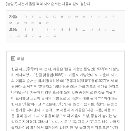
[붙임 2] 사전에 올릴 적의 자모 순서는 다음과 같이 정한다.
자음:
ㄱ
ㄲ
ㄴ
ㄷ
ㄸ
ㄹ
ㅁ
ㅂ
ㅃ
ㅅ
ㅆ
ㅇ
ㅈ
ㅉ
ㅊ
ㅋ
ㅌ
ㅍ
ㅎ
모음:
ㅏ
ㅐ
ㅑ
ㅒ
ㅓ
ㅔ
ㅕ
ㅖ
ㅗ
ㅘ
ㅙ
ㅚ
ㅛ
ㅜ
ㅝ
ㅞ
ㅟ
ㅠ
ㅡ
ㅢ
ㅣ
해설
한글 자모(字母)의 수, 순서, 이름은 ‘한글 마춤법 통일안(1933)’에서 분명
히 제시되었고, ‘한글 맞춤법(1988)’도 이를 이어받았다. 이 가운데 자모
의 이름과 순서는 최세진(崔世珍)의 “훈몽자회(訓蒙字會)(1527)”에서 비
롯한다. 최세진은 “훈몽자회” 범례(凡例)에서 한글 자모의 음가를 한자로
나타냈는데, 자음자의 경우 초성에 쓰인 것과 종성에 쓰인 것을 짝을 지
어 표시했고 그것이 글자의 이름으로 굳어졌다. 예를 들어 ‘ㄱ’ 아래에는
한자로 ‘其役’이라고 적었는데, ‘其(기)’는 초성의 음가를, ‘役(역)’은 종성
의 음가를 나타낸다. 기본적으로 자음자의 이름은 ‘니은, 리을, 미음, 비
읍’ 등과 같이 ‘ㅣㅡ’ 모음을 바탕으로 각 자음이 초성, 종성에 놓이는 방
식으로 지어졌다. 따라서 ‘ㄱ, ㄷ, ㅅ’도 ‘기윽, 디읃, 시읏’으로 해야 나머지
글자와 이름 표기에서 일관성이 있겠지만 “낫 놓고 기역 자도 모른다.”라