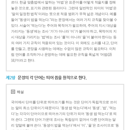
르다. 한글 맞춤법에서 말하는 ‘어법’은 표준어를 어떻게 적을지를 정해
놓은 것으로, 표기와 관련된 원리이다. 그런데 일반적인 의미의 ‘어법’은
‘말의 일정한 법칙’이라는 뜻으로 적용 범위가 무척 넓은 개념이다. 예를
들어 “동생이 밥을 먹는다.”라는 문장에서는 여러 가지 규칙을 찾아볼 수
있다. 서술어 ‘먹는다’는 주어와 목적어가 필요하며, 주어의 지시 대상을
가리키는 ‘동생’에는 조사 ‘가’가 아니라 ‘이’가 붙어야 하고, 목적어의 지
시 대상을 가리키는 ‘밥’에는 조사 ‘를’이 아니라 ‘을’이 붙어야 한다는 등
의 여러 가지 규칙이 적용되어 있는 것이다. 이 외에도 소리를 내고, 단어
를 만들고, 문장을 사용하는 데에는 수없이 많은 규칙이 필요하다. 이처
럼 언어를 조직하거나 운영하는 데에 필요한 규칙을 폭넓게 ‘어법(語
法)’이라고 한다.
제2항
문장의 각 단어는 띄어 씀을 원칙으로 한다.
해설
국어에서 단어를 단위로 띄어쓰기를 하는 것은 단어가 독립적으로 쓰이
는 말의 최소 단위이기 때문이다. ‘동생 밥 먹는다’에서 ‘동생’, ‘밥’, ‘먹는
다’는 각각이 단어이므로 띄어쓰기의 단위가 되어 ‘동생 밥 먹는다’로 띄
어 쓴다. 그런데 단어 가운데 조사는 독립성이 없어서 다른 단어와는 달
리 앞말에 붙여 쓴다. ‘동생이 밥을 먹는다’에서 ‘이’, ‘을’은 조사이므로 ‘동