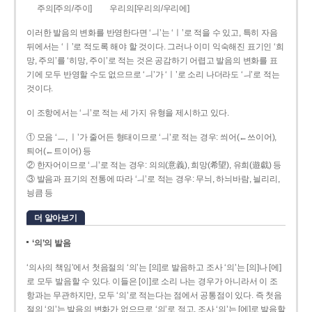
주의[주의/주이]
우리의[우리의/우리에]
이러한 발음의 변화를 반영한다면 ‘ㅢ’는 ‘ㅣ’로 적을 수 있고, 특히 자음
뒤에서는 ‘ㅣ’로 적도록 해야 할 것이다. 그러나 이미 익숙해진 표기인 ‘희
망, 주의’를 ‘히망, 주이’로 적는 것은 공감하기 어렵고 발음의 변화를 표
기에 모두 반영할 수도 없으므로 ‘ㅢ’가 ‘ㅣ’로 소리 나더라도 ‘ㅢ’로 적는
것이다.
이 조항에서는 ‘ㅢ’로 적는 세 가지 유형을 제시하고 있다.
① 모음 ‘ㅡ, ㅣ’가 줄어든 형태이므로 ‘ㅢ’로 적는 경우: 씌어(←쓰이어),
틔어(←트이어) 등
② 한자어이므로 ‘ㅢ’로 적는 경우: 의의(意義), 희망(希望), 유희(遊戱) 등
③ 발음과 표기의 전통에 따라 ‘ㅢ’로 적는 경우: 무늬, 하늬바람, 늴리리,
닁큼 등
더 알아보기
‘의’의 발음
‘의사의 책임’에서 첫음절의 ‘의’는 [의]로 발음하고 조사 ‘의’는 [의]나 [에]
로 모두 발음할 수 있다. 이들은 [이]로 소리 나는 경우가 아니라서 이 조
항과는 무관하지만, 모두 ‘의’로 적는다는 점에서 공통점이 있다. 즉 첫음
절의 ‘의’는 발음의 변화가 없으므로 ‘의’로 적고, 조사 ‘의’는 [에]로 발음할