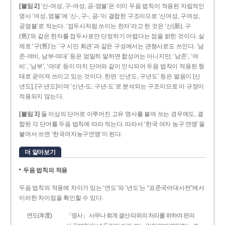
[붙임 2]
‘신-여성, 구-여성, 공-염불’은 이미 두음 법칙이 적용된 자립적인
명사 ‘여성, 염불’에 ‘신-, 구-, 공-’이 결합한 구조이므로 ‘신여성, 구여성,
공염불’로 적는다. ‘접두사처럼 쓰이는 한자’라고 한 것은 ‘신(新), 구
(舊)’와 같은 한자를 접두사로만 단정하기 어렵다는 점을 밝힌 것이다. 실
제로 ‘구(舊)’는 ‘구 시민 회관’과 같은 구성에서는 관형사로도 쓰인다. ‘남
존­-여비, 남부-­여대’ 등은 엄밀히 말하면 합성어는 아니지만, ‘남존’, ‘여
비’, ‘남부’, ‘여대’ 등이 마치 단어와 같이 인식되어 두음 법칙이 적용된 형
태로 굳어져 쓰이고 있는 것이다. 한편 ‘신년도, 구년도’ 등은 발음이 [신
년도], [구ː년도]이며 ‘신년­-도, 구년-­도’로 분석되는 구조이므로 이 규정이
적용되지 않는다.
[붙임 3]
둘 이상의 단어로 이루어진 고유 명사를 붙여 쓰는 경우에도, 결
합된 각 단어를 두음 법칙에 따라 적는다. 따라서 ‘한국 여자 농구 연맹’을
붙여서 쓰면 ‘한국여자농구연맹’이 된다.
더 알아보기
두음 법칙의 적용
두음 법칙의 적용에 차이가 있는 ‘연도’와 ‘년도’는 “표준국어대사전”에서
이러한 차이점을 확인할 수 있다.
연도(年度)
「명사」 사무나 회계 결산 따위의 처리를 위하여 편의