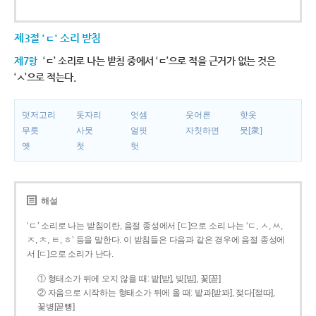
제3절 'ㄷ' 소리 받침
제7항
‘ㄷ’ 소리로 나는 받침 중에서 ‘ㄷ’으로 적을 근거가 없는 것은
‘ㅅ’으로 적는다.
덧저고리
돗자리
엇셈
웃어른
핫옷
무릇
사뭇
얼핏
자칫하면
뭇[衆]
옛
첫
헛
해설
‘ㄷ’ 소리로 나는 받침이란, 음절 종성에서 [ㄷ]으로 소리 나는 ‘ㄷ, ㅅ, ㅆ,
ㅈ, ㅊ, ㅌ, ㅎ’ 등을 말한다. 이 받침들은 다음과 같은 경우에 음절 종성에
서 [ㄷ]으로 소리가 난다.
① 형태소가 뒤에 오지 않을 때: 밭[받], 빚[빋], 꽃[꼳]
② 자음으로 시작하는 형태소가 뒤에 올 때: 밭과[받꽈], 젖다[젇따],
꽃병[꼳뼝]