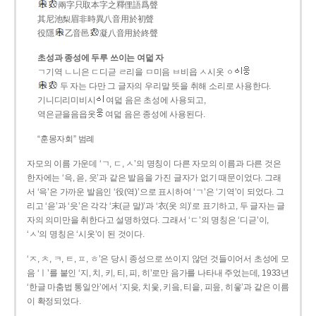
兩字只取本字之釋俚語爲聲
其尼池梨眉非時異八音用於初聲
役隱
乙音邑
凝八音用於終聲
초성과 종성에 두루 쓰이는 여덟 자
ㄱ기역 ㄴ니은 ㄷ디귿 ㄹ리을 ㅁ미음 ㅂ비읍 ㅅ시옷 ㆁ
두 자는 다만 그 글자의 우리말 뜻을 취해 소리로 사용한다.
기니디리미비시
여덟 음은 초성에 사용되고,
역은귿을음읍옷
여덟 음은 종성에 사용된다.
“훈몽자회” 범례
자모의 이름 가운데 ‘ㄱ, ㄷ, ㅅ’의 명칭이 다른 자모의 이름과 다른 것은
한자에는 ‘윽, 읃, 읏’과 같은 발음을 가진 글자가 없기 때문이었다. 그래
서 ‘윽’은 가까운 발음인 ‘役(역)’으로 표시하여 ‘ㄱ’은 ‘기역’이 되었다. 그
리고 ‘읃’과 ‘읏’은 각각 ‘末(귿 말)’과 ‘衣(옷 의)’로 표기하고, 두 글자는 글
자의 의미만을 취한다고 설명하였다. 그래서 ‘ㄷ’의 명칭은 ‘디귿’이,
‘ㅅ’의 명칭은 ‘시옷’이 된 것이다.
‘ㅈ, ㅊ, ㅋ, ㅌ, ㅍ, ㅎ’은 당시 종성으로 쓰이지 않던 것들이어서 초성에 모
음 ‘ㅣ’를 붙인 ‘지, 치, 키, 티, 피, 히’로만 음가를 나타내 주었는데, 1933년
‘한글 마춤법 통일안’에서 ‘지읒, 치읓, 키읔, 티읕, 피읖, 히읗’과 같은 이름
이 확정되었다.