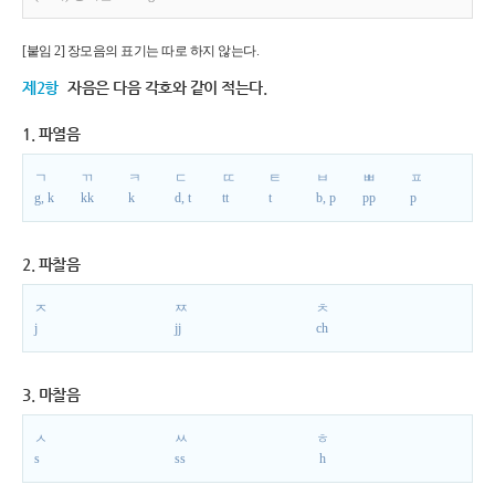
[붙임 2] 장모음의 표기는 따로 하지 않는다.
제2항
자음은 다음 각호와 같이 적는다.
1. 파열음
ㄱ
ㄲ
ㅋ
ㄷ
ㄸ
ㅌ
ㅂ
ㅃ
ㅍ
g, k
kk
k
d, t
tt
t
b, p
pp
p
2. 파찰음
ㅈ
ㅉ
ㅊ
j
jj
ch
3. 마찰음
ㅅ
ㅆ
ㅎ
s
ss
h