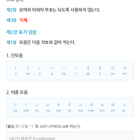
제2항
로마자 이외의 부호는 되도록 사용하지 않는다.
제3항
삭제
제2장 표기 일람
제1항
모음은 다음 각호와 같이 적는다.
1. 단모음
ㅏ
ㅓ
ㅗ
ㅜ
ㅡ
ㅣ
ㅐ
ㅔ
ㅚ
ㅟ
a
eo
o
u
eu
i
ae
e
oe
wi
2. 이중 모음
ㅑ
ㅕ
ㅛ
ㅠ
ㅒ
ㅖ
ㅘ
ㅙ
ㅝ
ㅞ
ㅢ
ya
yeo
yo
yu
yae
ye
wa
wae
wo
we
ui
[붙임 1] ‘ㅢ’는 ‘ㅣ’로 소리 나더라도 ui로 적는다.
(보기) 광희문 Gwanghuimun