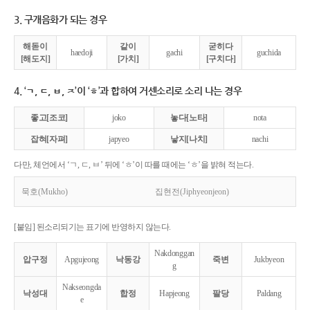
3. 구개음화가 되는 경우
해돋이
같이
굳히다
haedoji
gachi
guchida
[해도지]
[가치]
[구치다]
4. ‘ㄱ, ㄷ, ㅂ, ㅈ’이 ‘ㅎ’과 합하여 거센소리로 소리 나는 경우
좋고[조코]
joko
놓다[노타]
nota
잡혀[자펴]
japyeo
낳지[나치]
nachi
다만, 체언에서 ‘ㄱ, ㄷ, ㅂ’ 뒤에 ‘ㅎ’이 따를 때에는 ‘ㅎ’을 밝혀 적는다.
묵호(Mukho)
집현전(Jiphyeonjeon)
[붙임] 된소리되기는 표기에 반영하지 않는다.
Nakdonggan
압구정
Apgujeong
낙동강
죽변
Jukbyeon
g
Nakseongda
낙성대
합정
Hapjeong
팔당
Paldang
e