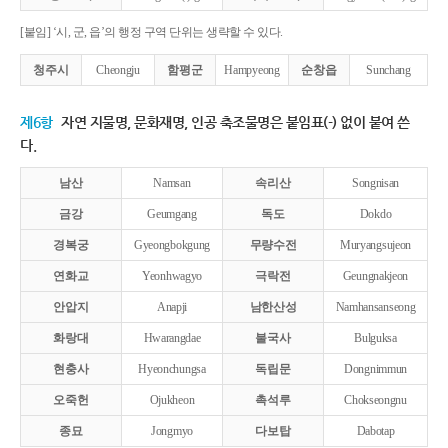
[붙임] ‘시, 군, 읍’의 행정 구역 단위는 생략할 수 있다.
청주시
Cheongju
함평군
Hampyeong
순창읍
Sunchang
제6항
자연 지물명, 문화재명, 인공 축조물명은 붙임표(-) 없이 붙여 쓴
다.
남산
Namsan
속리산
Songnisan
금강
Geumgang
독도
Dokdo
경복궁
Gyeongbokgung
무량수전
Muryangsujeon
연화교
Yeonhwagyo
극락전
Geungnakjeon
안압지
Anapji
남한산성
Namhansanseong
화랑대
Hwarangdae
불국사
Bulguksa
현충사
Hyeonchungsa
독립문
Dongnimmun
오죽헌
Ojukheon
촉석루
Chokseongnu
종묘
Jongmyo
다보탑
Dabotap