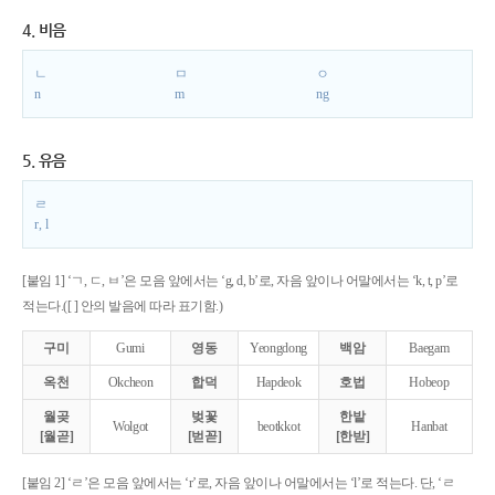
4. 비음
ㄴ
ㅁ
ㅇ
n
m
ng
5. 유음
ㄹ
r, l
[붙임 1] ‘ㄱ, ㄷ, ㅂ’은 모음 앞에서는 ‘g, d, b’로, 자음 앞이나 어말에서는 ‘k, t, p’로
적는다.([ ] 안의 발음에 따라 표기함.)
구미
Gumi
영동
Yeongdong
백암
Baegam
옥천
Okcheon
합덕
Hapdeok
호법
Hobeop
월곶
벚꽃
한밭
Wolgot
beotkkot
Hanbat
[월곧]
[벋꼳]
[한받]
[붙임 2] ‘ㄹ’은 모음 앞에서는 ‘r’로, 자음 앞이나 어말에서는 ‘l’로 적는다. 단, ‘ㄹ