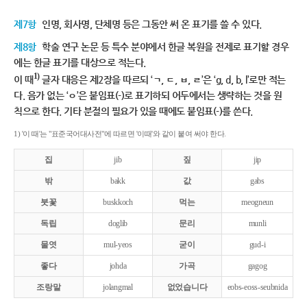
제7항
인명, 회사명, 단체명 등은 그동안 써 온 표기를 쓸 수 있다.
제8항
학술 연구 논문 등 특수 분야에서 한글 복원을 전제로 표기할 경우
에는 한글 표기를 대상으로 적는다.
1)
이 때
글자 대응은 제2장을 따르되 ‘ㄱ, ㄷ, ㅂ, ㄹ’은 ‘g, d, b, l’로만 적는
다. 음가 없는 ‘ㅇ’은 붙임표(-)로 표기하되 어두에서는 생략하는 것을 원
칙으로 한다. 기타 분절의 필요가 있을 때에도 붙임표(-)를 쓴다.
1) '이 때'는 "표준국어대사전"에 따르면 '이때'와 같이 붙여 써야 한다.
집
jib
짚
jip
밖
bakk
값
gabs
붓꽃
buskkoch
먹는
meogneun
독립
doglib
문리
munli
물엿
mul-yeos
굳이
gud-i
좋다
johda
가곡
gagog
조랑말
jolangmal
없었습니다
eobs-eoss-seubnida