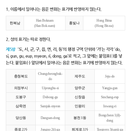
1. 이름에서 일어나는 음운 변화는 표기에 반영하지 않는다.
Han Boknam
Hong Bitna
한복남
홍빛나
(Han Bok-nam)
(Hong Bit-na)
2. 성의 표기는 따로 정한다.
제5항
‘도, 시, 군, 구, 읍, 면, 리, 동’의 행정 구역 단위와 ‘가’는 각각 ‘do,
si, gun, gu, eup, myeon, ri, dong, ga’로 적고, 그 앞에는 붙임표(-)를 넣
는다. 붙임표(-) 앞뒤에서 일어나는 음운 변화는 표기에 반영하지 않는다.
Chungcheongbuk-
충청북도
제주도
Jeju-do
do
의정부시
Uijeongbu-si
양주군
Yangju-gun
도봉구
Dobong-gu
신창읍
Sinchang-eup
삼죽면
Samjuk-myeon
인왕리
Inwang-ri
Bongcheon 1(il)-
당산동
Dangsan-dong
봉천 1동
dong
종로 2가
Jongno 2(i)-ga
퇴계로 3가
Toegyero 3(sam)-ga