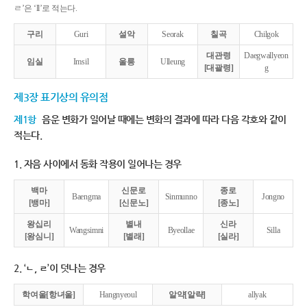
ㄹ’은 ‘ll’로 적는다.
구리
Guri
설악
Seorak
칠곡
Chilgok
대관령
Daegwallyeon
임실
Imsil
울릉
Ulleung
[대괄령]
g
제3장 표기상의 유의점
제1항
음운 변화가 일어날 때에는 변화의 결과에 따라 다음 각호와 같이
적는다.
1. 자음 사이에서 동화 작용이 일어나는 경우
백마
신문로
종로
Baengma
Sinmunno
Jongno
[뱅마]
[신문노]
[종노]
왕십리
별내
신라
Wangsimni
Byeollae
Silla
[왕심니]
[별래]
[실라]
2. ‘ㄴ, ㄹ’이 덧나는 경우
학여울[항녀울]
Hangnyeoul
알약[알략]
allyak