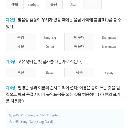
샛별
saetbyeol
울산
Ulsan
제2항
발음상 혼동의 우려가 있을 때에는 음절 사이에 붙임표(-)를 쓸 수
있다.
중앙
Jung-ang
반구대
Ban-gudae
세운
Se-un
해운대
Hae-undae
제3항
고유 명사는 첫 글자를 대문자로 적는다.
부산
Busan
세종
Sejong
제4항
인명은 성과 이름의 순서로 띄어 쓴다. 이름은 붙여 쓰는 것을 원
칙으로 하되 음절 사이에 붙임표(-)를 쓰는 것을 허용한다.( ( ) 안의 표기
를 허용함.)
민용하 Min Yongha (Min Yong-ha)
송나리 Song Nari (Song Na-ri)