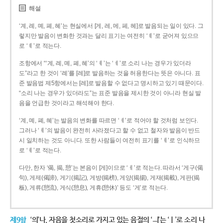
해설
‘계, 례, 몌, 폐, 혜’는 현실에서 [게, 레, 메, 페, 헤]로 발음되는 일이 있다. 그
렇지만 발음이 변화한 것과는 달리 표기는 여전히 ‘ㅖ’로 굳어져 있으므
로 ‘ㅖ’로 적는다.
조항에서 “‘계, 례, 몌, 폐, 혜’의 ‘ㅖ’는 ‘ㅔ’로 소리 나는 경우가 있더라
도”라고 한 것이 ‘례’를 [레]로 발음하는 것을 허용한다는 뜻은 아니다. 표
준 발음법 제5항에서는 [레]로 발음할 수 없다고 명시하고 있기 때문이다.
“소리 나는 경우가 있더라도”는 표준 발음을 제시한 것이 아니라 현실 발
음을 언급한 것이라고 해석해야 한다.
‘계, 몌, 폐, 혜’는 발음의 변화를 따르면 ‘ㅔ’로 적어야 할 것처럼 보인다.
그러나 ‘ㅖ’의 발음이 완전히 사라졌다고 할 수 없고 철자와 발음이 반드
시 일치하는 것도 아니다. 또한 사람들이 여전히 표기를 ‘ㅖ’로 인식하므
로 ‘ㅖ’로 적는다.
다만, 한자 ‘偈, 揭, 憩’는 본음이 [게]이므로 ‘ㅔ’로 적는다. 따라서 ‘게구(偈
句), 게제(偈諦), 게기(揭記), 게방(揭榜), 게양(揭揚), 게재(揭載), 게판(揭
板), 게류(憩流), 게식(憩息), 게휴(憩休)’ 등도 ‘게’로 적는다.
제9항
‘의’나, 자음을 첫소리로 가지고 있는 음절의 ‘ㅢ’는 ‘ㅣ’로 소리 나