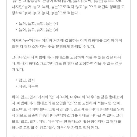
‘늙-’은 그 활용형이 환경에 따라 [늘거], [늘꼬], [늑찌], [능는] 등으로 소리
나지만 ‘늘거, 늘꼬, 늑찌, 능는’으로 적지 않고 ‘늙-’으로 어간의 형태를 고
정하여 ‘늙어, 늙고, 늙지, 늙는’으로 적는다.
늘거, 늘꼬, 늑찌, 능는 (×)
늙어, 늙고, 늙지, 늙는 (○)
이처럼 ‘늙-­’이라는 어간과 거기에 결합하는 어미의 형태를 고정하여 적
으면 각 형태소가 지닌 뜻을 분명하게 파악할 수 있다.
그러나 언제나 어법에 따라 형태소를 고정하여 적을 수 있는 것은 아니
다. 하나의 형태소라고 하더라도 한 형태로 고정하여 적을 수 없는 경우
가 있다.
덥고, 덥지
더워, 더우며
위의 ‘덥고, 덥지’에서의 ‘덥-­’과 ‘더워, 더우며’의 ‘더우-­’는 같은 형태소이
다. 어법에 따라 형태소의 본모양을 ‘덥-­’으로 고정하여 적는다면 ‘덥어,
덥으며’로 적어야 한다. 그렇지만 ‘덥어, 덥으며’는 [더버], [더브며]로 읽히
게 되므로 표준어 [더워], [더우며]의 소리를 제대로 나타낼 수 없다. 그러
므로 ‘덥고, 덥지, 더워, 더우며’는 한 형태소의 활용형이지만 그 형태를
하나로 고정할 수 없고 ‘덥-’, ‘더우-’ 두 가지로 적게 된다.