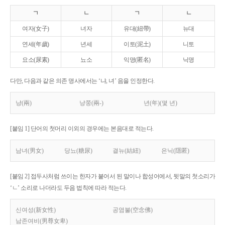
ㄱ
ㄴ
ㄱ
ㄴ
여자(女子)
녀자
유대(紐帶)
뉴대
연세(年歲)
년세
이토(泥土)
니토
요소(尿素)
뇨소
익명(匿名)
닉명
다만, 다음과 같은 의존 명사에서는 ‘냐, 녀’ 음을 인정한다.
냥(兩)
냥쭝(兩-)
년(年)(몇 년)
[붙임 1] 단어의 첫머리 이외의 경우에는 본음대로 적는다.
남녀(男女)
당뇨(糖尿)
결뉴(結紐)
은닉(隱匿)
[붙임 2] 접두사처럼 쓰이는 한자가 붙어서 된 말이나 합성어에서, 뒷말의 첫소리가
‘ㄴ’ 소리로 나더라도 두음 법칙에 따라 적는다.
신여성(新女性)
공염불(空念佛)
남존여비(男尊女卑)