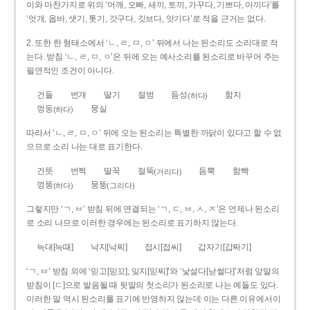
이와 마찬가지로 위의 ‘어깨, 오빠, 새끼, 토끼, 가꾸다, 기쁘다, 아끼다’를
‘엇개, 옵바, 샛기, 톳기, 갓구다, 깃브다, 앗기다’로 적을 근거는 없다.
2. 또한 한 형태소에서 ‘ㄴ, ㄹ, ㅁ, ㅇ’ 뒤에서 나는 된소리도 소리대로 적
는다. 받침 ‘ㄴ, ㄹ, ㅁ, ㅇ’은 뒤에 오는 예사소리를 된소리로 바꾸어 주는
필연적인 조건이 아니다.
건들
번개
딸기
절벙
듬성
함지
(하다)
껑둥
뭉실
(하다)
따라서 ‘ㄴ, ㄹ, ㅁ, ㅇ’ 뒤에 오는 된소리는 특별한 까닭이 있다고 할 수 없
으므로 소리 나는 대로 표기한다.
건뜻
번쩍
딸꾹
절뚝
듬뿍
함빡
(거리다)
껑뚱
뭉뚱
(하다)
(그리다)
그렇지만 ‘ㄱ, ㅂ’ 받침 뒤에 연결되는 ‘ㄱ, ㄷ, ㅂ, ㅅ, ㅈ’은 언제나 된소리
로 소리 나므로 이러한 경우에는 된소리로 표기하지 않는다.
늑대[늑때]
낙지[낙찌]
접시[접씨]
갑자기[갑짜기]
‘ㄱ, ㅂ’ 받침 외에 ‘믿고[믿꼬], 잊지[읻찌]’와 ‘낯설다[낟썰다]’처럼 앞말의
받침이 [ㄷ]으로 발음될 때 뒷말의 첫소리가 된소리로 나는 예들도 있다.
이러한 말 역시 된소리를 표기에 반영하지 않는데 이는 다른 이유에서이