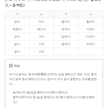
고, ㄴ을 버림.)
ㄱ
ㄴ
ㄱ
ㄴ
맏이
마지
핥이다
할치다
해돋이
해도지
걷히다
거치다
굳이
구지
닫히다
다치다
같이
가치
묻히다
무치다
끝이
끄치
해설
여기서 말하는 ‘종속적(從屬的) 관계’란, 실질 형태소인 체언, 어근, 용언
어간 등에 형식 형태소인 조사, 접미사, 어미 등이 결합하는 관계를 말한
다.
솥이[소치]: 솥(실질 형태소)+이(형식 형태소)
묻히다[무치다]: 묻­-(실질 형태소)+­-히­-(형식 형태소)+-다(형식 형태
소)