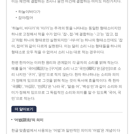
이는 체언에 결합하는 조사나 용언 어간에 결합하는 어미도 마찬가지다.
하늘이/바다가
잡아/접어
‘하늘이, 바다가’의 ‘이/가’는 주격의 뜻을 나타내는 동일한 형태소이지만
하나로 고정해서 적을 수가 없다. ‘잡-, 접-’에 결합하는 ‘-고’는 ‘잡고, 접
고’처럼 하나의 형태로만 실현되지만 ‘-아/-어’는 하나의 형태소인데도 ‘잡
아, 접어’와 같이 다르게 실현된다. 이는 달리 소리 나는 형태들을 하나의
형태소로 모두 적을 수 없어서 소리 나는 대로 적는 경우이다.
한편 한자어는 이러한 원리와 관계없이 각 글자의 소리를 밝혀 적는다.
예를 들어 ‘국어(國語)’는 [구거]로 소리 나고 ‘국민(國民)’은 [궁민]으로 소
리 나지만 ‘구거’, ‘궁민’으로 적지 않는다. 한자 하나하나는 소리와 의미
가 정해져 있으므로 그것을 밝혀 적는 것이 독서에 효율적이다. 즉 한자
‘국(國)’, ‘어(語)’, ‘민(民)’은 ‘나라 국’, ‘말씀 어’, ‘백성 민’과 같이 소리와 의
미가 정해져 있으므로 그 독립적인 소리와 의미를 알 수 있도록 ‘국어, 국
민’으로 적는다.
더 알아보기
‘어법(語法)’의 의미
한글 맞춤법에서 사용되는 ‘어법’과 일반적인 의미의 ‘어법’은 개념이 다