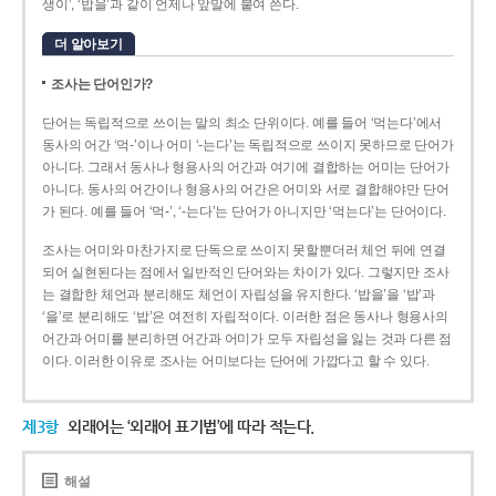
생이’, ‘밥을’과 같이 언제나 앞말에 붙여 쓴다.
더 알아보기
조사는 단어인가?
단어는 독립적으로 쓰이는 말의 최소 단위이다. 예를 들어 ‘먹는다’에서
동사의 어간 ‘먹-­’이나 어미 ‘­-는다’는 독립적으로 쓰이지 못하므로 단어가
아니다. 그래서 동사나 형용사의 어간과 여기에 결합하는 어미는 단어가
아니다. 동사의 어간이나 형용사의 어간은 어미와 서로 결합해야만 단어
가 된다. 예를 들어 ‘먹-’, ‘-는다’는 단어가 아니지만 ‘먹는다’는 단어이다.
조사는 어미와 마찬가지로 단독으로 쓰이지 못할뿐더러 체언 뒤에 연결
되어 실현된다는 점에서 일반적인 단어와는 차이가 있다. 그렇지만 조사
는 결합한 체언과 분리해도 체언이 자립성을 유지한다. ‘밥을’을 ‘밥’과
‘을’로 분리해도 ‘밥’은 여전히 자립적이다. 이러한 점은 동사나 형용사의
어간과 어미를 분리하면 어간과 어미가 모두 자립성을 잃는 것과 다른 점
이다. 이러한 이유로 조사는 어미보다는 단어에 가깝다고 할 수 있다.
제3항
외래어는 ‘외래어 표기법’에 따라 적는다.
해설