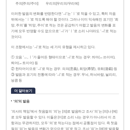
주의[주의/주이]
우리의[우리의/우리에]
이러한 발음의 변화를 반영한다면 ‘ㅢ’는 ‘ㅣ’로 적을 수 있고, 특히 자음
뒤에서는 ‘ㅣ’로 적도록 해야 할 것이다. 그러나 이미 익숙해진 표기인 ‘희
망, 주의’를 ‘히망, 주이’로 적는 것은 공감하기 어렵고 발음의 변화를 표
기에 모두 반영할 수도 없으므로 ‘ㅢ’가 ‘ㅣ’로 소리 나더라도 ‘ㅢ’로 적는
것이다.
이 조항에서는 ‘ㅢ’로 적는 세 가지 유형을 제시하고 있다.
① 모음 ‘ㅡ, ㅣ’가 줄어든 형태이므로 ‘ㅢ’로 적는 경우: 씌어(←쓰이어),
틔어(←트이어) 등
② 한자어이므로 ‘ㅢ’로 적는 경우: 의의(意義), 희망(希望), 유희(遊戱) 등
③ 발음과 표기의 전통에 따라 ‘ㅢ’로 적는 경우: 무늬, 하늬바람, 늴리리,
닁큼 등
더 알아보기
‘의’의 발음
‘의사의 책임’에서 첫음절의 ‘의’는 [의]로 발음하고 조사 ‘의’는 [의]나 [에]
로 모두 발음할 수 있다. 이들은 [이]로 소리 나는 경우가 아니라서 이 조
항과는 무관하지만, 모두 ‘의’로 적는다는 점에서 공통점이 있다. 즉 첫음
절의 ‘의’는 발음의 변화가 없으므로 ‘의’로 적고, 조사 ‘의’는 [에]로 발음할