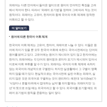
외래어는 다른 언어에서 들어온 말이므로 원어의 언어적인 특징을 고려
해서 적어야 한다. 따라서 ‘외래어 표기법’을 정하여 그에 따라 적는 것이
원칙이다. 외래어는 고유어, 한자어와 함께 국어의 어휘 체계에 정착한
어휘라고 할 수 있다.
더 알아보기
원어에 따른 한국어 어휘 체계
한국어의 어휘 체계는 고유어, 한자어, 외래어로 나눌 수 있다. 이들은 원
어에 차이가 있을 뿐 모두 한국어 어휘에 속한다. 국어사전에서는 단어의
원어를 밝히고 있다. 고유어에는 원어가 제시되어 있지 않고 한자어에는
한자가, 외래어에는 각 단어의 원어명과 로마자 표기가 제시되어 있어서
이로써 어휘 부류를 알 수가 있다. 외래어는 국어의 어휘 체계에 속하지
않는 외국어와 개념적으로 구별된다. 하지만 실생활에서 그 구별이 명확
하지 않을 때가 있다. 현실적으로는 국어사전에 실린 어휘는 외래어, 실
리지 않은 것은 외국어로 구별하는 것이 편리하다. 예컨대 ‘보이(boy)’가
‘식당이나 호텔 따위에서 접대하는 남자’를 의미할 때는 외래어지만 ‘소
년’의 뜻으로 쓰일 때는 외국어라고 할 수 있다. 외국어를 표기할 때도 외
래어 표기법의 원칙을 준용하는 일이 많다.