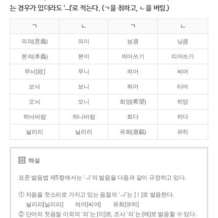
는 경우가 있더라도 ‘ㅢ’로 적는다. (ㄱ을 취하고, ㄴ을 버림.)
ㄱ
ㄴ
ㄱ
ㄴ
의의(意義)
의이
닁큼
닝큼
본의(本義)
본이
띄어쓰기
띠어쓰기
무늬[紋]
무니
씌어
씨어
보늬
보니
틔어
티어
오늬
오니
희망(希望)
히망
하늬바람
하니바람
희다
히다
늴리리
닐리리
유희(遊戱)
유히
해설
표준 발음법 제5항에서는 ‘ㅢ’의 발음을 다음과 같이 규정하고 있다.
① 자음을 첫소리로 가지고 있는 음절의 ‘ㅢ’는 [ㅣ]로 발음한다.
늴리리[닐리리]
씌어[씨어]
유희[유히]
② 단어의 첫음절 이외의 ‘의’는 [이]로, 조사 ‘의’는 [에]로 발음할 수 있다.