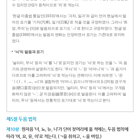
수 있지만 [의]가 원칙이므로 ‘의’로 적는다.
‘한글 마춤법 통일안(1933)’에서는 ‘긔챠, 일긔’와 같이 언어 현실에서 멀
어진 표기를 ‘기차(汽車), 일기(日氣)’로 적을 것을 규정하였다. 그러나 ‘희
망, 주의’는 [의]로 발음되므로 표기도 ‘ㅢ’로 한다고 규정하였다. ‘한글 맞
춤법(1988)’에서는 발음의 변화는 인정하면서 표기는 기존대로 유지하
였다.
‘늬’의 발음과 표기
‘늴리리, 무늬’ 등의 ‘늬’를 ‘니’로 읽지만 표기는 ‘늬’로 하는 것을 ‘ㄴ’의 음
가와 관련하여 설명하기도 한다. ‘무늬’의 ‘ㄴ’은 ‘어머니’의 ‘ㄴ’과 음가가
다르므로 이를 고려하여 ‘늬’로 적는다는 견해이다. 이에 따르면 ‘ㄴ’은
‘ㅣ(ㅑ, ㅕ, ㅛ, ㅠ)’와 결합하면 ‘어머니, 읽으니까’에서의 [니]처럼 경구개
음(硬口蓋音) [ɲ]으로 발음되지만, ‘늴리리, 무늬’ 등의 ‘늬’에서는 구개음
화하지 않은 ‘ㄴ’, 곧 치경음(齒莖音) [n]으로 발음된다. 이를 고려하여 ‘늴
리리, 무늬’ 등에서는 전통적인 표기대로 ‘늬’로 적는다고 본다.
제5절 두음 법칙
제10항
한자음 ‘녀, 뇨, 뉴, 니’가 단어 첫머리에 올 적에는, 두음 법칙에
따라 ‘여, 요, 유, 이’로 적는다. (ㄱ을 취하고, ㄴ을 버림.)