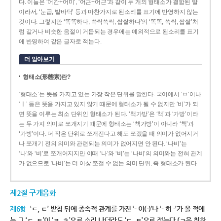
다. 이들은 ‘어간+어미’, ‘어근+어근’과 같이 두 개의 형태소가 결합된 말
이라서, ‘눈곱, 발바닥’ 등과 마찬가지로 된소리를 표기에 반영하지 않는
것이다. 그렇지만 ‘똑똑하다, 쓱싹쓱싹, 쌉쌀하다’의 ‘똑똑, 쓱싹, 쌉쌀’처
럼 같거나 비슷한 음절이 거듭되는 경우에는 예외적으로 된소리를 표기
에 반영하여 같은 글자로 적는다.
더 알아보기
형태소(形態素)란?
‘형태소’는 뜻을 가지고 있는 가장 작은 단위를 말한다. 국어에서 ‘ㅂ’이나
‘ㅣ’ 등은 뜻을 가지고 있지 않기 때문에 형태소가 될 수 없지만 ‘비’가 되
면 뜻을 이루는 최소 단위인 형태소가 된다. ‘책가방’은 ‘책’과 ‘가방’이라
는 두 가지 의미로 쪼개지기 때문에 형태소는 ‘책가방’이 아니라 ‘책’과
‘가방’이다. 더 작은 단위로 쪼개진다고 해도 쪼갰을 때 의미가 없어지거
나 쪼개기 전의 의미와 관련되는 의미가 없어지면 안 된다. ‘나비’는
‘나’와 ‘비’로 쪼개어지지만 이때 ‘나’와 ‘비’는 ‘나비’의 의미와는 전혀 관계
가 없으므로 ‘나비’는 더 이상 쪼갤 수 없는 의미 단위, 즉 형태소가 된다.
제2절 구개음화
제6항
‘ㄷ, ㅌ’ 받침 뒤에 종속적 관계를 가진 ‘- 이(-)’나 ‘- 히 -’가 올 적에
는 그 ‘ㄷ, ㅌ’이 ‘ㅈ, ㅊ’으로 소리 나더라도 ‘ㄷ, ㅌ’으로 적는다.(ㄱ을 취하