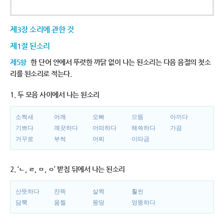
제3장 소리에 관한 것
제1절 된소리
제5항
한 단어 안에서 뚜렷한 까닭 없이 나는 된소리는 다음 음절의 첫소
리를 된소리로 적는다.
1. 두 모음 사이에서 나는 된소리
소쩍새
어깨
오빠
으뜸
아끼다
기쁘다
깨끗하다
어떠하다
해쓱하다
가끔
거꾸로
부썩
어찌
이따금
2. ‘ㄴ, ㄹ, ㅁ, ㅇ’ 받침 뒤에서 나는 된소리
산뜻하다
잔뜩
살짝
훨씬
담뿍
움찔
몽땅
엉뚱하다