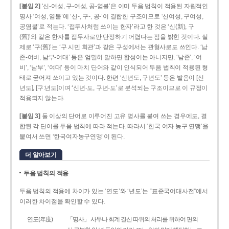
[붙임 2]
‘신-여성, 구-여성, 공-염불’은 이미 두음 법칙이 적용된 자립적인
명사 ‘여성, 염불’에 ‘신-, 구-, 공-’이 결합한 구조이므로 ‘신여성, 구여성,
공염불’로 적는다. ‘접두사처럼 쓰이는 한자’라고 한 것은 ‘신(新), 구
(舊)’와 같은 한자를 접두사로만 단정하기 어렵다는 점을 밝힌 것이다. 실
제로 ‘구(舊)’는 ‘구 시민 회관’과 같은 구성에서는 관형사로도 쓰인다. ‘남
존­-여비, 남부-­여대’ 등은 엄밀히 말하면 합성어는 아니지만, ‘남존’, ‘여
비’, ‘남부’, ‘여대’ 등이 마치 단어와 같이 인식되어 두음 법칙이 적용된 형
태로 굳어져 쓰이고 있는 것이다. 한편 ‘신년도, 구년도’ 등은 발음이 [신
년도], [구ː년도]이며 ‘신년­-도, 구년-­도’로 분석되는 구조이므로 이 규정이
적용되지 않는다.
[붙임 3]
둘 이상의 단어로 이루어진 고유 명사를 붙여 쓰는 경우에도, 결
합된 각 단어를 두음 법칙에 따라 적는다. 따라서 ‘한국 여자 농구 연맹’을
붙여서 쓰면 ‘한국여자농구연맹’이 된다.
더 알아보기
두음 법칙의 적용
두음 법칙의 적용에 차이가 있는 ‘연도’와 ‘년도’는 “표준국어대사전”에서
이러한 차이점을 확인할 수 있다.
연도(年度)
「명사」 사무나 회계 결산 따위의 처리를 위하여 편의