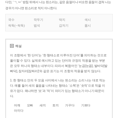
다만, ‘ㄱ, ㅂ’ 받침 뒤에서 나는 된소리는, 같은 음절이나 비슷한 음절이 겹쳐 나는
경우가 아니면 된소리로 적지 아니한다.
국수
깍두기
딱지
색시
싹둑(~싹둑)
법석
갑자기
몹시
해설
이 조항에서 ‘한 단어’는 ‘한 형태소로 이루어진 단어’를 의미하는 것으로
풀이할 수 있다. 실제로 예시하고 있는 단어와 규정의 적용을 받는 부분
은 모두 하나의 형태소 내부이다. 따라서 복합어인 ‘눈곱[눈꼽], 발바닥[발
빠닥], 잠자리[잠짜리]’와 같은 표기는 이 조항의 적용을 받지 않는다.
1. 한 형태소 안의 두 모음 사이에서 나는 된소리는 소리 나는 대로 적는
다. 예를 들어 새의 울음을 나타내는 형태소 ‘소쩍’은 ‘솟적’으로 적을 이
유가 없다. 왜냐하면 ‘솟’과 ‘적’이 의미가 있는 형태소가 아니기 때문이
다.
어깨
오빠
새끼
토끼
가꾸다
기쁘다
아끼다