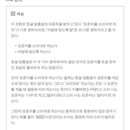
해설
이 조항은 한글 맞춤법의 대원칙을 밝히고 있다. “표준어를 소리대로 적
되”가 기본 원칙이라면, “어법에 맞도록 함”은 또 다른 원칙이라고 할 수
있다.
표준어를 소리대로 적는다.
어법에 맞도록 적는다.
한글 맞춤법은 이 두 가지 원칙에 따라 음성 언어인 표준어를 표음 문자
인 한글로 올바르게 적는 방법이다.
먼저 ‘표준어를 소리대로 적는다’는 말에는 한글 맞춤법이 표준어를 대상
으로 한다는 뜻이 담겨 있다. 그리고 ‘소리대로’ 적는다는 것은 그 표준어
를 적을 때 발음에 따라 적는다는 뜻이다. 이를테면 [나무]라고 소리 나는
표준어는 ‘나무’로 적고, [달리다]라고 소리 나는 표준어는 ‘달리다’로 적
는다.
그런데 표준어를 소리대로 적는다는 원칙만으로 충분하지 않은 경우가
있다. 예를 들어 ‘꽃[花]’이란 단어는 쓰이는 환경에 따라 소리가 달라진
다.