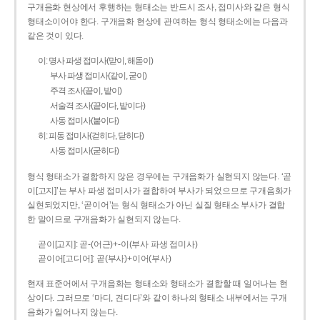
구개음화 현상에서 후행하는 형태소는 반드시 조사, 접미사와 같은 형식
형태소이어야 한다. 구개음화 현상에 관여하는 형식 형태소에는 다음과
같은 것이 있다.
이: 명사 파생 접미사(맏이, 해돋이)
부사 파생 접미사(같이, 굳이)
주격 조사(끝이, 밭이)
서술격 조사(끝이다, 밭이다)
사동 접미사(붙이다)
히: 피동 접미사(걷히다, 닫히다)
사동 접미사(굳히다)
형식 형태소가 결합하지 않은 경우에는 구개음화가 실현되지 않는다. ‘곧
이[고지]’는 부사 파생 접미사가 결합하여 부사가 되었으므로 구개음화가
실현되었지만, ‘곧이어’는 형식 형태소가 아닌 실질 형태소 부사가 결합
한 말이므로 구개음화가 실현되지 않는다.
곧이[고지]: 곧-­(어근)+­-이(부사 파생 접미사)
곧이어[고디어]: 곧(부사)+이어(부사)
현재 표준어에서 구개음화는 형태소와 형태소가 결합할 때 일어나는 현
상이다. 그러므로 ‘마디, 견디다’와 같이 하나의 형태소 내부에서는 구개
음화가 일어나지 않는다.