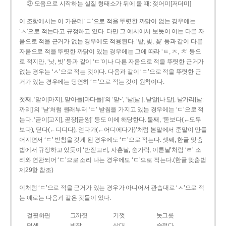
③ 모음으로 시작하는 실질 형태소가 뒤에 올 때: 젖어미[저더미]
이 조항에서는 이 가운데 ‘ㄷ’으로 적을 뚜렷한 까닭이 없는 경우에는
‘ㅅ’으로 적는다고 규정하고 있다. 다만 그 예시에서 보듯이 이는 다른 자
음으로 적을 근거가 없는 경우에도 적용된다. ‘밭, 빚, 꽃’ 등과 같이 다른
자음으로 적을 뚜렷한 까닭이 있는 경우에는 그에 따라 ‘ㅌ, ㅈ, ㅊ’ 등으
로 적지만, ‘낫, 빗’ 등과 같이 ‘ㄷ’이나 다른 자음으로 적을 뚜렷한 근거가
없는 경우는 ‘ㅅ’으로 적는 것이다. 다음과 같이 ‘ㄷ’으로 적을 뚜렷한 근
거가 있는 경우에는 당연히 ‘ㄷ’으로 적는 것이 원칙이다.
첫째, ‘맏이[마지], 맏아들[마다들]’의 ‘맏-’, ‘낟[낟ː], 낟알[나ː달], 낟가리[낟ː
까리]’의 ‘낟’처럼 원래부터 ‘ㄷ’ 받침을 가지고 있는 경우에는 ‘ㄷ’으로 적
는다. ‘곧이[고지], 곧장[곧짱]’ 등도 이에 해당한다. 둘째, ‘돋보다(←도두
보다), 딛다(←디디다), 얻다가(←어디에다가)’처럼 본말에서 준말이 만들
어지면서 ‘ㄷ’ 받침을 갖게 된 경우에도 ‘ㄷ’으로 적는다. 셋째, 한글 맞춤
법에서 규정하고 있듯이 ‘반짇고리, 사흗날, 숟가락, 이튿날’처럼 ‘ㄹ’ 소
리와 연관되어 ‘ㄷ’으로 소리 나는 경우에도 ‘ㄷ’으로 적는다.(한글 맞춤법
제29항 참조)
이처럼 ‘ㄷ’으로 적을 근거가 있는 경우가 아니어서 관습대로 ‘ㅅ’으로 적
는 예로는 다음과 같은 것들이 있다.
걸핏하면
그까짓
기껏
놋그릇
덧셈
빗장
삿대
숫접다