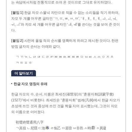
는 속담에서처럼 전통적으로 쓰여 온 것이므로 그대로 유지하였다.
[붙임 1]
한글 자모 스물넉 자만으로 적을 수 없는 소리들을 적기 위하여,
자모 두 개를 어우른 글자인 ‘ㄲ, ㄸ, ㅃ, ㅆ, ㅉ’, ‘ㅐ, ㅒ, ㅔ, ㅖ, ㅘ, ㅚ, ㅝ,
ㅟ, ㅢ’와 자모 세 개를 어우른 글자인 ‘ㅙ, ㅞ’를 쓴다는 것을 보여 준 것이
다.
[붙임 2]
사전에 올릴 적의 순서를 명확하게 하려고 제시한 것이다. 한편
받침 글자의 순서는 아래와 같다.
ㄱ ㄲ ㄳ ㄴ ㄵ ㄶ ㄷ ㄹ ㄺ ㄻ ㄼ ㄽ ㄾ ㄿ ㅀ ㅁ ㅂ ㅄ ㅅ ㅆ ㅇ ㅈ ㅊ
ㅋ ㅌ ㅍ ㅎ
더 알아보기
한글 자모 명칭의 유래
한글 자모의 수, 순서, 이름은 최세진(崔世珍)의 “훈몽자회(訓蒙字會)
(1527)”에서 비롯한다. 최세진은 “훈몽자회” 범례(凡例)에서 한글 자모가
초성에 쓰인 것과 종성에 쓰인 것을 짝을 지어 표시했는데, 그것이 자모
의 이름으로 이어졌다.
初聲終聲通用八字
ㄱ其役 ㄴ尼隱 ㄷ池
ㄹ梨乙 ㅁ眉音 ㅂ非邑 ㅅ時
ㆁ異凝