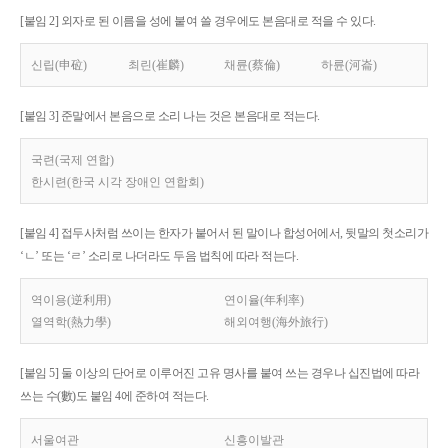
[붙임 2] 외자로 된 이름을 성에 붙여 쓸 경우에도 본음대로 적을 수 있다.
신립(申砬)
최린(崔麟)
채륜(蔡倫)
하륜(河崙)
[붙임 3] 준말에서 본음으로 소리 나는 것은 본음대로 적는다.
국련(국제 연합)
한시련(한국 시각 장애인 연합회)
[붙임 4] 접두사처럼 쓰이는 한자가 붙어서 된 말이나 합성어에서, 뒷말의 첫소리가
‘ㄴ’ 또는 ‘ㄹ’ 소리로 나더라도 두음 법칙에 따라 적는다.
역이용(逆利用)
연이율(年利率)
열역학(熱力學)
해외여행(海外旅行)
[붙임 5] 둘 이상의 단어로 이루어진 고유 명사를 붙여 쓰는 경우나 십진법에 따라
쓰는 수(數)도 붙임 4에 준하여 적는다.
서울여관
신흥이발관