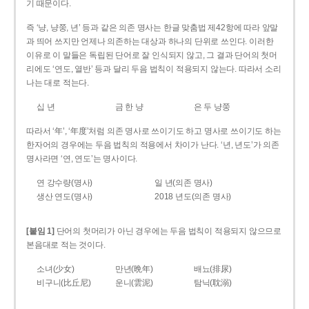
기 때문이다.
즉 ‘냥, 냥쭝, 년’ 등과 같은 의존 명사는 한글 맞춤법 제42항에 따라 앞말
과 띄어 쓰지만 언제나 의존하는 대상과 하나의 단위로 쓰인다. 이러한
이유로 이 말들은 독립된 단어로 잘 인식되지 않고, 그 결과 단어의 첫머
리에도 ‘연도, 열반’ 등과 달리 두음 법칙이 적용되지 않는다. 따라서 소리
나는 대로 적는다.
십 년
금 한 냥
은 두 냥쭝
따라서 ‘年’, ‘年度’처럼 의존 명사로 쓰이기도 하고 명사로 쓰이기도 하는
한자어의 경우에는 두음 법칙의 적용에서 차이가 난다. ‘년, 년도’가 의존
명사라면 ‘연, 연도’는 명사이다.
연 강수량(명사)
일 년(의존 명사)
생산 연도(명사)
2018 년도(의존 명사)
[붙임 1]
단어의 첫머리가 아닌 경우에는 두음 법칙이 적용되지 않으므로
본음대로 적는 것이다.
소녀(少女)
만년(晩年)
배뇨(排尿)
비구니(比丘尼)
운니(雲泥)
탐닉(耽溺)