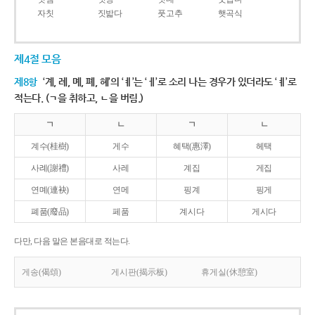
자칫
짓밟다
풋고추
햇곡식
제4절 모음
제8항
‘계, 례, 몌, 폐, 혜’의 ‘ㅖ’는 ‘ㅔ’로 소리 나는 경우가 있더라도 ‘ㅖ’로
적는다. (ㄱ을 취하고, ㄴ을 버림.)
ㄱ
ㄴ
ㄱ
ㄴ
계수(桂樹)
게수
혜택(惠澤)
헤택
사례(謝禮)
사레
계집
게집
연몌(連袂)
연메
핑계
핑게
폐품(廢品)
페품
계시다
게시다
다만, 다음 말은 본음대로 적는다.
게송(偈頌)
게시판(揭示板)
휴게실(休憩室)