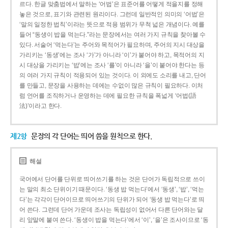
르다. 한글 맞춤법에서 말하는 ‘어법’은 표준어를 어떻게 적을지를 정해
놓은 것으로, 표기와 관련된 원리이다. 그런데 일반적인 의미의 ‘어법’은
‘말의 일정한 법칙’이라는 뜻으로 적용 범위가 무척 넓은 개념이다. 예를
들어 “동생이 밥을 먹는다.”라는 문장에서는 여러 가지 규칙을 찾아볼 수
있다. 서술어 ‘먹는다’는 주어와 목적어가 필요하며, 주어의 지시 대상을
가리키는 ‘동생’에는 조사 ‘가’가 아니라 ‘이’가 붙어야 하고, 목적어의 지
시 대상을 가리키는 ‘밥’에는 조사 ‘를’이 아니라 ‘을’이 붙어야 한다는 등
의 여러 가지 규칙이 적용되어 있는 것이다. 이 외에도 소리를 내고, 단어
를 만들고, 문장을 사용하는 데에는 수없이 많은 규칙이 필요하다. 이처
럼 언어를 조직하거나 운영하는 데에 필요한 규칙을 폭넓게 ‘어법(語
法)’이라고 한다.
제2항
문장의 각 단어는 띄어 씀을 원칙으로 한다.
해설
국어에서 단어를 단위로 띄어쓰기를 하는 것은 단어가 독립적으로 쓰이
는 말의 최소 단위이기 때문이다. ‘동생 밥 먹는다’에서 ‘동생’, ‘밥’, ‘먹는
다’는 각각이 단어이므로 띄어쓰기의 단위가 되어 ‘동생 밥 먹는다’로 띄
어 쓴다. 그런데 단어 가운데 조사는 독립성이 없어서 다른 단어와는 달
리 앞말에 붙여 쓴다. ‘동생이 밥을 먹는다’에서 ‘이’, ‘을’은 조사이므로 ‘동