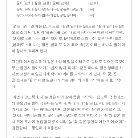
……………
꽃이[꼬치], 꽃을[꼬츨], 꽃에[꼬체]
[꼬ㅊ]
…
꽃만[꼰만], 꽃나무[꼰나무], 꽃놀이[꼰노리]
[꼰]
………
꽃과[꼳꽈], 꽃다발[꼳따발], 꽃밭[꼳빧]
[꼳]
‘꽃’은 ‘꽃이’일 때는 [꼬ㅊ]으로, ‘꽃만’일 때는 [꼰]으로, ‘꽃과’일 때는 [꼳]
으로 소리 난다. 만약 ‘표준어를 소리대로 적는다’는 원칙만 적용한다면,
[꼬치]로 소리 나는 말은 ‘꼬치’로, [꼰만]으로 소리 나는 말은 ‘꼰만’으로,
[꼳꽈]로 소리 나는 말은 ‘꼳꽈’로 적게 되어 ‘꽃[花]’이라는 하나의 말이 여
러 형태로 적히게 된다.
그런데 이처럼 의미가 같은 하나의 말을 여러 가지 형태로 적으면 그것이
무슨 말인지 알아보기가 쉽지 않다. 의미가 같은 하나의 말은 형태를 하
나로 고정하여 일관되게 적어야 의미를 파악하기가 쉽다. 즉 ‘꽃, 꼰,
꼳’보다는 ‘꽃’ 하나로 일관되게 적는 것이 의미를 파악하는 데 효과적이
다.
‘어법에 맞도록 한다’는 것은 이와 같이 뜻을 파악하기 쉽도록 각 형태소
의 본모양을 밝혀 적는다는 말이다. 이에 따라 ‘꽃’은 [꼬ㅊ], [꼰], [꼳]의 세
가지로 소리 나는 형태소이지만 그 본모양에 따라 ‘꽃’ 한 가지로 적고,
[꼬치], [꼰만], [꼳꽈]도 ‘꽃이, 꽃만, 꽃과’로 적게 된다. 이는 ‘꽃’과 같은 명
사 뒤에 조사가 결합할 때뿐 아니라 ‘늙-’과 같은 용언의 어간 뒤에 어미가
결합할 때도 동일하게 적용된다.