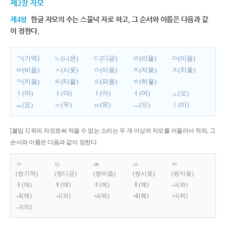
제2장 자모
제4항
한글 자모의 수는 스물넉 자로 하고, 그 순서와 이름은 다음과 같
이 정한다.
ㄱ(기역)
ㄴ(니은)
ㄷ(디귿)
ㄹ(리을)
ㅁ(미음)
ㅂ(비읍)
ㅅ(시옷)
ㅇ(이응)
ㅈ(지읒)
ㅊ(치읓)
ㅋ(키읔)
ㅌ(티읕)
ㅍ(피읖)
ㅎ(히읗)
ㅏ(아)
ㅑ(야)
ㅓ(어)
ㅕ(여)
ㅗ(오)
ㅛ(요)
ㅜ(우)
ㅠ(유)
ㅡ(으)
ㅣ(이)
[붙임 1] 위의 자모로써 적을 수 없는 소리는 두 개 이상의 자모를 어울러서 적되, 그
순서와 이름은 다음과 같이 정한다.
ㄲ
ㄸ
ㅃ
ㅆ
ㅉ
(쌍기역)
(쌍디귿)
(쌍비읍)
(쌍시옷)
(쌍지읒)
ㅐ(애)
ㅒ(얘)
ㅔ(에)
ㅖ(예)
ㅘ(와)
ㅙ(왜)
ㅚ(외)
ㅝ(워)
ㅞ(웨)
ㅟ(위)
ㅢ(의)