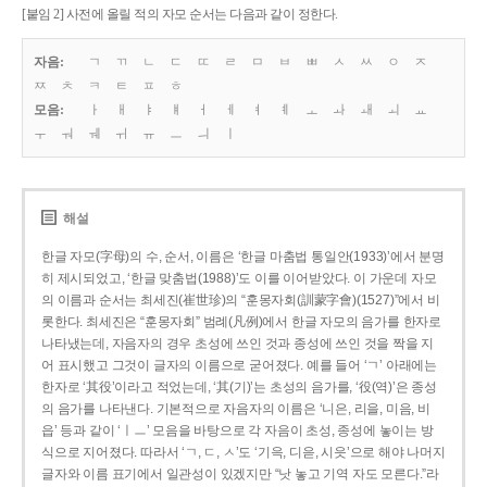
[붙임 2] 사전에 올릴 적의 자모 순서는 다음과 같이 정한다.
자음:
ㄱ
ㄲ
ㄴ
ㄷ
ㄸ
ㄹ
ㅁ
ㅂ
ㅃ
ㅅ
ㅆ
ㅇ
ㅈ
ㅉ
ㅊ
ㅋ
ㅌ
ㅍ
ㅎ
모음:
ㅏ
ㅐ
ㅑ
ㅒ
ㅓ
ㅔ
ㅕ
ㅖ
ㅗ
ㅘ
ㅙ
ㅚ
ㅛ
ㅜ
ㅝ
ㅞ
ㅟ
ㅠ
ㅡ
ㅢ
ㅣ
해설
한글 자모(字母)의 수, 순서, 이름은 ‘한글 마춤법 통일안(1933)’에서 분명
히 제시되었고, ‘한글 맞춤법(1988)’도 이를 이어받았다. 이 가운데 자모
의 이름과 순서는 최세진(崔世珍)의 “훈몽자회(訓蒙字會)(1527)”에서 비
롯한다. 최세진은 “훈몽자회” 범례(凡例)에서 한글 자모의 음가를 한자로
나타냈는데, 자음자의 경우 초성에 쓰인 것과 종성에 쓰인 것을 짝을 지
어 표시했고 그것이 글자의 이름으로 굳어졌다. 예를 들어 ‘ㄱ’ 아래에는
한자로 ‘其役’이라고 적었는데, ‘其(기)’는 초성의 음가를, ‘役(역)’은 종성
의 음가를 나타낸다. 기본적으로 자음자의 이름은 ‘니은, 리을, 미음, 비
읍’ 등과 같이 ‘ㅣㅡ’ 모음을 바탕으로 각 자음이 초성, 종성에 놓이는 방
식으로 지어졌다. 따라서 ‘ㄱ, ㄷ, ㅅ’도 ‘기윽, 디읃, 시읏’으로 해야 나머지
글자와 이름 표기에서 일관성이 있겠지만 “낫 놓고 기역 자도 모른다.”라