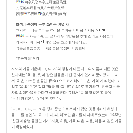
兩字只取本字之釋俚語爲聲
其尼池梨眉非時異八音用於初聲
役隱
乙音邑
凝八音用於終聲
초성과 종성에 두루 쓰이는 여덟 자
ㄱ기역 ㄴ니은 ㄷ디귿 ㄹ리을 ㅁ미음 ㅂ비읍 ㅅ시옷 ㆁ
두 자는 다만 그 글자의 우리말 뜻을 취해 소리로 사용한다.
기니디리미비시
여덟 음은 초성에 사용되고,
역은귿을음읍옷
여덟 음은 종성에 사용된다.
“훈몽자회” 범례
자모의 이름 가운데 ‘ㄱ, ㄷ, ㅅ’의 명칭이 다른 자모의 이름과 다른 것은
한자에는 ‘윽, 읃, 읏’과 같은 발음을 가진 글자가 없기 때문이었다. 그래
서 ‘윽’은 가까운 발음인 ‘役(역)’으로 표시하여 ‘ㄱ’은 ‘기역’이 되었다. 그
리고 ‘읃’과 ‘읏’은 각각 ‘末(귿 말)’과 ‘衣(옷 의)’로 표기하고, 두 글자는 글
자의 의미만을 취한다고 설명하였다. 그래서 ‘ㄷ’의 명칭은 ‘디귿’이,
‘ㅅ’의 명칭은 ‘시옷’이 된 것이다.
‘ㅈ, ㅊ, ㅋ, ㅌ, ㅍ, ㅎ’은 당시 종성으로 쓰이지 않던 것들이어서 초성에 모
음 ‘ㅣ’를 붙인 ‘지, 치, 키, 티, 피, 히’로만 음가를 나타내 주었는데, 1933년
‘한글 마춤법 통일안’에서 ‘지읒, 치읓, 키읔, 티읕, 피읖, 히읗’과 같은 이름
이 확정되었다.