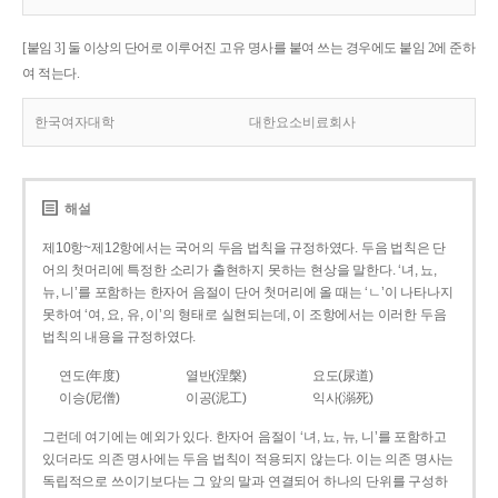
[붙임 3] 둘 이상의 단어로 이루어진 고유 명사를 붙여 쓰는 경우에도 붙임 2에 준하
여 적는다.
한국여자대학
대한요소비료회사
해설
제10항~제12항에서는 국어의 두음 법칙을 규정하였다. 두음 법칙은 단
어의 첫머리에 특정한 소리가 출현하지 못하는 현상을 말한다. ‘녀, 뇨,
뉴, 니’를 포함하는 한자어 음절이 단어 첫머리에 올 때는 ‘ㄴ’이 나타나지
못하여 ‘여, 요, 유, 이’의 형태로 실현되는데, 이 조항에서는 이러한 두음
법칙의 내용을 규정하였다.
연도(年度)
열반(涅槃)
요도(尿道)
이승(尼僧)
이공(泥工)
익사(溺死)
그런데 여기에는 예외가 있다. 한자어 음절이 ‘녀, 뇨, 뉴, 니’를 포함하고
있더라도 의존 명사에는 두음 법칙이 적용되지 않는다. 이는 의존 명사는
독립적으로 쓰이기보다는 그 앞의 말과 연결되어 하나의 단위를 구성하