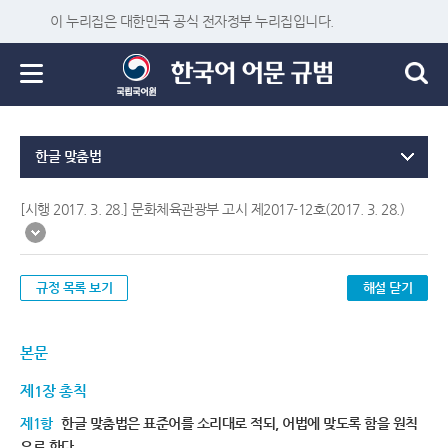
이 누리집은 대한민국 공식 전자정부 누리집입니다.
한글 맞춤법
[시행 2017. 3. 28.] 문화체육관광부 고시 제2017-12호(2017. 3. 28.)
규정 목록 보기
해설 닫기
본문
제1장 총칙
제1항
한글 맞춤법은 표준어를 소리대로 적되, 어법에 맞도록 함을 원칙
으로 한다.