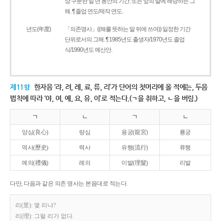
상 구분한 일 년 동안의 기간. 또는 앞의 말에 해당하는 그
해. ¶ 졸업 연도/제작 연도.
년도(年度)
「의존명사」((해를 뜻하는 말 뒤에 쓰여)) 일정한 기간
단위로서의 그해. ¶ 1985년도 출생자/1970년도 졸업
식/1990년도 예산안.
제11항
한자음 ‘랴, 려, 례, 료, 류, 리’가 단어의 첫머리에 올 적에는, 두음
법칙에 따라 ‘야, 여, 예, 요, 유, 이’로 적는다.(ㄱ을 취하고, ㄴ을 버림.)
ㄱ
ㄴ
ㄱ
ㄴ
양심(良心)
량심
용궁(龍宮)
룡궁
역사(歷史)
력사
유행(流行)
류행
예의(禮儀)
례의
이발(理髮)
리발
다만, 다음과 같은 의존 명사는 본음대로 적는다.
리(里): 몇 리냐?
리(理): 그럴 리가 없다.