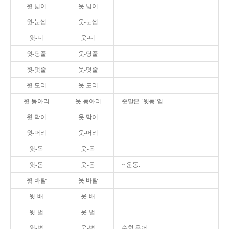
윗-넓이
웃-넓이
윗-눈썹
웃-눈썹
윗-니
웃-니
윗-당줄
웃-당줄
윗-덧줄
웃-덧줄
윗-도리
웃-도리
윗-동아리
웃-동아리
준말은 ‘윗동’임.
윗-막이
웃-막이
윗-머리
웃-머리
윗-목
웃-목
윗-몸
웃-몸
~ 운동.
윗-바람
웃-바람
윗-배
웃-배
윗-벌
웃-벌
윗-변
웃-변
수학 용어.