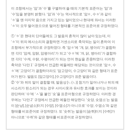
이 조항에서는 ‘암’과 ‘수’를 구별하여 쓸 때의 기본적 표준어는 ‘암’과
‘수’임을 분명히 밝혔다. ‘암’과 ‘수’는 역사적으로 ‘암ㅎ, 수ㅎ’과 같이
‘ㅎ’을 맨 마지막 음으로 가지고 있는 말이었으나 현대에 와서는 이러한
‘ㅎ’이 모두 떨어졌으므로 떨어진 형태를 기본적인 표준어로 규정하였다.
① ‘ㅎ’은 현대의 단어들에도 그 발음의 흔적이 많이 남아 있는데, 이
‘ㅎ’이 뒤의 예사소리와 결합하면 거센소리로 축약되는 일이 흔하여 이
조항에서 부가적으로 규정하였다. 즉 ‘암ㅎ’에 ‘개, 닭, 병아리’가 결합하
면 각각 ‘암캐, 암탉, 암평아리’가 되고 ‘수ㅎ’에 ‘개, 닭, 병아리’가 결합하
면 각각 ‘수캐, 수탉, 수평아리’가 되는 언어 현실을 존중하였다. 이러한
축약은 ‘다만 1’ 규정에서 언급한 예들에만 해당되는 것이므로 ‘암ㅎ, 수
ㅎ’에 ‘고양이’가 결합하더라도 ‘암고양이, 수고양이’와 같은 형태가 표준
어가 된다. 발음도 [암고양이], [수고양이]가 표준 발음이다.
② ‘수’와 뒤의 말이 결합할 때, 발음상 [ㄴ(ㄴ)] 첨가가 일어나거나 뒤의 예
사소리가 된소리가 되는 경우 사이시옷과 유사한 효과를 보이는 것이라
판단하여 ‘수’에 ‘ㅅ’을 붙인 ‘숫’을 표준어형으로 규정하였다. 이러한 경
우에는 ‘다만 2’ 규정에서 언급한 예들만 해당한다. ‘숫양, 숫염소’는 발음
이 [순냥], [순념소]이지 [수양], [수염소]가 아니므로 ‘수양, 수염소’와 같은
형태를 비표준어로 규정하였다. 또 ‘숫쥐’는 발음이 [숟쮜]이지 [수쥐]가
아니므로 ‘수쥐’와 같은 형태를 비표준어로 규정하였다.