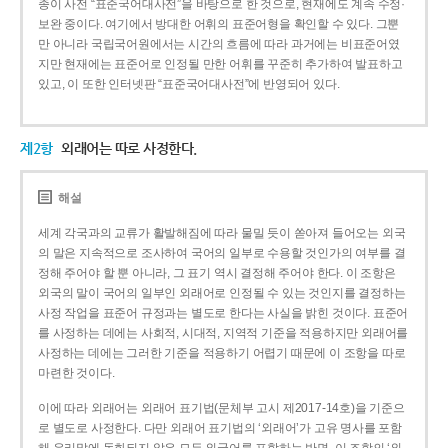
종이 사전 “표준국어대사전”을 바탕으로 한 것으로, 현재에도 계속 수정·
보완 중이다. 여기에서 방대한 어휘의 표준어형을 확인할 수 있다. 그뿐
만 아니라 국립국어원에서는 시간의 흐름에 따라 과거에는 비표준어였
지만 현재에는 표준어로 인정될 만한 어휘를 꾸준히 추가하여 발표하고
있고, 이 또한 인터넷판 “표준국어대사전”에 반영되어 있다.
제2항
외래어는 따로 사정한다.
해설
세계 각국과의 교류가 활발해짐에 따라 물밀 듯이 쏟아져 들어오는 외국
의 말은 지속적으로 조사하여 국어의 일부로 수용할 것인가의 여부를 결
정해 주어야 할 뿐 아니라, 그 표기 역시 결정해 주어야 한다. 이 조항은
외국의 말이 국어의 일부인 외래어로 인정될 수 있는 것인지를 결정하는
사정 작업을 표준어 규정과는 별도로 한다는 사실을 밝힌 것이다. 표준어
를 사정하는 데에는 사회적, 시대적, 지역적 기준을 적용하지만 외래어를
사정하는 데에는 그러한 기준을 적용하기 어렵기 때문에 이 조항을 따로
마련한 것이다.
이에 따라 외래어는 외래어 표기법(문체부 고시 제2017-14호)을 기준으
로 별도로 사정한다. 다만 외래어 표기법의 ‘외래어’가 고유 명사를 포함