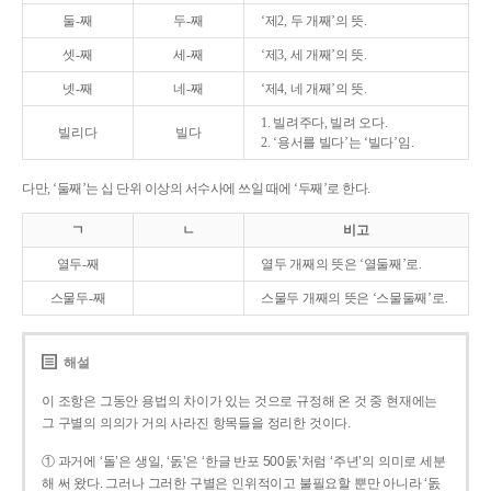
둘-째
두-째
‘제2, 두 개째’의 뜻.
셋-째
세-째
‘제3, 세 개째’의 뜻.
넷-째
네-째
‘제4, 네 개째’의 뜻.
1. 빌려주다, 빌려 오다.
빌리다
빌다
2. ‘용서를 빌다’는 ‘빌다’임.
다만, ‘둘째’는 십 단위 이상의 서수사에 쓰일 때에 ‘두째’로 한다.
ㄱ
ㄴ
비고
열두-째
열두 개째의 뜻은 ‘열둘째’로.
스물두-째
스물두 개째의 뜻은 ‘스물둘째’로.
해설
이 조항은 그동안 용법의 차이가 있는 것으로 규정해 온 것 중 현재에는
그 구별의 의의가 거의 사라진 항목들을 정리한 것이다.
① 과거에 ‘돌’은 생일, ‘돐’은 ‘한글 반포 500돐’처럼 ‘주년’의 의미로 세분
해 써 왔다. 그러나 그러한 구별은 인위적이고 불필요할 뿐만 아니라 ‘돐