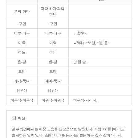
괴퍅-하다/괴팩-
괴팍-하다
하다
-구먼
-구면
미루-나무
미류-나무
←美柳~.
미륵
미력
←彌勒. ~보살, ~불, 돌~.
여느
여늬
온-달
왼-달
만 한 달.
으레
으례
케케-묵다
켸켸-묵다
허우대
허위대
허우적-허우적
허위적-허위적
허우적-거리다.
해설
일부 방언에서는 이중 모음을 단모음으로 발음한다. 가령 ‘벼’를 [베]라고
발음하는 일이 있다. 또한 ‘사과’를 [사가]로 발음하는 것과 같이 ‘ㅚ, ㅟ,