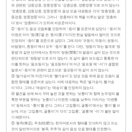
와 관련된 ‘강중강중, 깡쭝깡쭝’도 ‘강종강종, 깡쫑깡쫑’으로 쓰지 않는다.
‘깡충깡충, 강중강중, 깡쭝깡쭝’의 음성 모음 대응형은 각각 ‘껑충껑충, 겅
중겅중, 껑쭝껑쭝’이다. 그러나 ‘ 껑충하다’와 짝을 이루는 말은 ‘깡총하
다’로서 ‘깡충하다’가 오히려 비표준어이다.
② ‘-동이’도 음성 모음화를 인정하여 ‘-둥이’를 표준어로 삼았다. ‘-둥이’의
어원은 아이 ‘동(童)’을 쓴 ‘동이(童-)’이지만 현실 발음에서 멀어진 것으로
인정되어 ‘-둥이’를 표준으로 삼았다. 그에 따라 ‘귀둥이, 막둥이, 쌍둥이,
바람둥이, 흰둥이’에서 모두 ‘-둥이’를 쓴다. 다만, ‘쌍둥이’와는 별개로 ‘쌍
동밤’과 같은 단어에서는 한자어 ‘쌍동(雙童)’의 발음이 살아 있는 것으로
판단되므로 ‘쌍둥밤’으로 쓰지 않는다. 또 살이 올라 보드랍고 통통한 아
이를 뜻하는 ‘옴포동이’는 ‘옴포동하다’의 어근 ‘옴포동’에 ‘-이’가 결합된
말로서 ‘-둥이’와 관련이 없으므로 ‘옴포둥이’와 같이 쓰지 않는다.
③ ‘발가숭이’와 마찬가지로 ‘빨가숭이’도 양성 모음 뒤에 음성 모음이 결
합한 형태를 표준어로 삼는다. 이에 대응하는 짝은 ‘벌거숭이, 뻘거숭
이’이다. 그러나 ‘애송이’는 ‘애숭이’를 인정하지 않는다.
④ 물건을 보에 싸서 꾸려 놓은 것을 뜻하는 ‘보퉁이’와 함께 눈두덩의 불
룩한 부분을 뜻하는 ‘눈퉁이’나 미련한 사람을 낮추어 가리키는 ‘미련퉁
이’ 등에서도 ‘-퉁이’를 쓴다. 그러나 ‘고집통이, 골통이’에서는 ‘통이’를 쓰
는데, 이는 ‘고집통이, 골통이’가 각각 ‘고집통’, ‘골통’에 ‘-이’가 붙은 말이
기 때문이다.
⑤ ‘봉족(奉足), 주초(柱礎)’는 한자어로서의 형태를 인식하지 않고 쓰는
것이 일반적이므로 ‘봉죽, 주추’와 같이 음성 모음 형태를 인정했다.