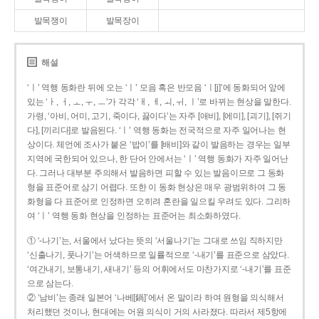
발목쟁이
발목장이
해설
‘ㅣ’ 역행 동화란 뒤에 오는 ‘ㅣ’ 모음 혹은 반모음 ‘ㅣ[j]’에 동화되어 앞에
있는 ‘ㅏ, ㅓ, ㅗ, ㅜ, ㅡ’가 각각 ‘ㅐ, ㅔ, ㅚ, ㅟ, ㅣ’로 바뀌는 현상을 말한다.
가령, ‘아비, 어미, 고기, 죽이다, 끓이다’는 자주 [애비], [에미], [괴기], [쥐기
다], [끼리다]로 발음된다. ‘ㅣ’ 역행 동화는 전국적으로 자주 일어나는 현
상이다. 체언에 조사가 붙은 ‘밥이’를 [배비]와 같이 발음하는 경우는 일부
지역에 국한되어 있으나, 한 단어 안에서는 ‘ㅣ’ 역행 동화가 자주 일어난
다. 그러나 대부분 주의해서 발음하면 피할 수 있는 발음이므로 그 동화
형을 표준어로 삼기 어렵다. 또한 이 동화 현상은 매우 광범위하여 그 동
화형을 다 표준어로 인정하면 오히려 혼란을 일으킬 우려도 있다. 그리하
여 ‘ㅣ’ 역행 동화 현상을 인정하는 표준어는 최소화하였다.
① ‘-나기’는, 서울에서 났다는 뜻의 ‘서울나기’는 그대로 쓰임 직하지만
‘신출나기, 풋나기’는 어색하므로 일률적으로 ‘-내기’를 표준으로 삼았다.
‘여간내기, 보통내기, 새내기’ 등의 어휘에서도 마찬가지로 ‘-내기’를 표준
으로 삼는다.
② ‘남비’는 종래 일본어 ‘나베[鍋]’에서 온 말이라 하여 원형을 의식해서
처리했던 것이나, 현대에는 어원 의식이 거의 사라졌다. 따라서 제5항에