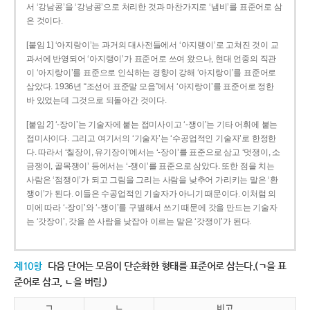
서 ‘강남콩’을 ‘강낭콩’으로 처리한 것과 마찬가지로 ‘냄비’를 표준어로 삼
은 것이다.
[붙임 1] ‘아지랑이’는 과거의 대사전들에서 ‘아지랭이’로 고쳐진 것이 교
과서에 반영되어 ‘아지랭이’가 표준어로 쓰여 왔으나, 현대 언중의 직관
이 ‘아지랑이’를 표준으로 인식하는 경향이 강해 ‘아지랑이’를 표준어로
삼았다. 1936년 “조선어 표준말 모음”에서 ‘아지랑이’를 표준어로 정한
바 있었는데 그것으로 되돌아간 것이다.
[붙임 2] ‘-장이’는 기술자에 붙는 접미사이고 ‘-쟁이’는 기타 어휘에 붙는
접미사이다. 그리고 여기서의 ‘기술자’는 ‘수공업적인 기술자’로 한정한
다. 따라서 ‘칠장이, 유기장이’에서는 ‘-장이’를 표준으로 삼고 ‘멋쟁이, 소
금쟁이, 골목쟁이’ 등에서는 ‘-쟁이’를 표준으로 삼았다. 또한 점을 치는
사람은 ‘점쟁이’가 되고 그림을 그리는 사람을 낮추어 가리키는 말은 ‘환
쟁이’가 된다. 이들은 수공업적인 기술자가 아니기 때문이다. 이처럼 의
미에 따라 ‘-장이’와 ‘-쟁이’를 구별해서 쓰기 때문에 갓을 만드는 기술자
는 ‘갓장이’, 갓을 쓴 사람을 낮잡아 이르는 말은 ‘갓쟁이’가 된다.
제10항
다음 단어는 모음이 단순화한 형태를 표준어로 삼는다.(ㄱ을 표
준어로 삼고, ㄴ을 버림.)
ㄱ
ㄴ
비고