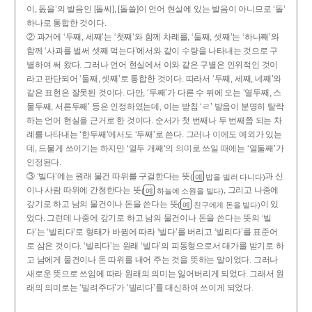
이, 돐을’의 발음인 [돌씨], [돌쓸]이 언어 현실에 있는 발음이 아니므로 ‘돌’
하나로 통합한 것이다.
② 과거에 ‘두째, 세째’는 ‘첫째’와 함께 차례를, ‘둘째, 셋째’는 ‘하나째’와
함께 ‘사과를 벌써 셋째 먹는다’에서와 같이 수량을 나타내는 것으로 구
별하여 써 왔다. 그러나 언어 현실에서 이와 같은 구별은 인위적인 것이
라고 판단되어 ‘둘째, 셋째’로 통합한 것이다. 따라서 ‘두째, 세째, 네째’와
같은 표현은 잘못된 것이다. 다만, ‘두째’가 다른 수 뒤에 오는 ‘열두째, 스
물두째, 서른두째’ 등은 인정하였는데, 이는 받침 ‘ㄹ’ 발음이 분명히 탈락
하는 언어 현실을 근거로 한 것이다. 순서가 첫 번째나 두 번째쯤 되는 차
례를 나타내는 ‘한두째’에서도 ‘두째’로 쓴다. 그러나 이에도 예외가 있는
데, 드물게 쓰이기는 하지만 ‘열두 개째’의 의미로 쓰일 때에는 ‘열둘째’가
인정된다.
③ ‘빌다’에는 원래 물건 따위를 구걸한다는 뜻
과 신
(
밥을 빌러 다니다)
예
이나 사람 따위에 간청한다는 뜻
, 그리고 나중에
(
하늘에 소원을 빌다)
예
갚기로 하고 남의 물건이나 돈을 쓴다는 뜻
이 있
(
친구에게 돈을 빌다)
예
었다. 그런데 나중에 갚기로 하고 남의 물건이나 돈을 쓴다는 뜻의 ‘빌
다’는 ‘빌리다’로 형태가 바뀜에 따라 ‘빌다’를 버리고 ‘빌리다’를 표준어
로 삼은 것이다. ‘빌리다’는 원래 ‘빌다’의 피동형으로서 대가를 받기로 하
고 남에게 물건이나 돈 따위를 내어 주는 것을 뜻하는 말이었다. 그러나
새로운 뜻으로 쓰임에 따라 원래의 의미는 잃어버리게 되었다. 그래서 원
래의 의미로는 ‘빌려주다’가 ‘빌리다’를 대신하여 쓰이게 되었다.