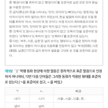
⑥ ‘뻗장다리’를 취하지 않고 ‘뻗정다리’를 표준어로 삼은 것은 언어 현실
을 수용한 것이다.
⑦ 금지(禁止)의 뜻을 나타내는 ‘앗아, 앗아라’는 빼앗는다는 원뜻과는 멀
어져서 단지 하지 말라는 뜻이 되었는데, 현실 발음에 따라 음성 모음 형
태를 취하여 ‘아서, 아서라’로 한 것이다. 어원 의식이 희박해졌으므로 어
법에 따라 ‘앗어, 앗어라’와 같이 적지 않고 ‘아서, 아서라’와 같이 적는다.
⑧ ‘오똑이’도 명사나 부사로 다 인정하지 않고 ‘오뚝이’만을 표준어로 정
하였다. ‘오똑하다’도 취하지 않고 ‘오뚝하다’를 표준어로 삼는다.
⑨ 다만, ‘부주, 사둔, 삼춘’은 널리 쓰이는 형태이나, 이들은 한자어 어원
을 의식하는 경향이 커서 음성 모음화를 인정하지 않고 ‘부조(扶助), 사돈
(査頓), 삼촌(三寸)’과 같이 한자어 발음을 그대로 쓴 것을 표준어로 삼았
다.
제9항
‘ㅣ’ 역행 동화 현상에 의한 발음은 원칙적으로 표준 발음으로 인정
하지 아니하되, 다만 다음 단어들은 그러한 동화가 적용된 형태를 표준어
로 삼는다.(ㄱ을 표준어로 삼고, ㄴ을 버림.)
ㄱ
ㄴ
비고
-내기
-나기
서울-, 시골-, 신출-, 풋-.
냄비
남비