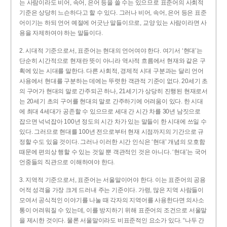
는 사람이라도 비어, 속어, 은어 등을 쓸 수는 있으므로 표준어의 사회적
기준은 상당히 느슨하다고 할 수 있다. 그러나 비어, 속어, 은어 등은 표준
어이기는 하되 언어 예절에 어긋난 말들이므로, 교양 있는 사람이라면 사
용을 자제하여야 하는 말들이다.
2. 시대적 기준으로서, 표준어는 현대의 언어여야 한다. 여기서 ‘현대’는
단순히 시간적으로 현재란 뜻이 아니라 역사적 흐름에서 현재와 같은 구
획에 있는 시대를 말한다. 다른 사회적, 경제적 시대 구분과는 달리 언어
사용에서 현대를 구분하는 데에는 뚜렷한 객관적 기준이 없다. 20세기 초
의 구어가 현대의 말로 간주되곤 하나, 21세기가 상당히 진행된 현재로서
는 20세기 초의 구어를 현대의 말로 간주하기에 어려움이 있다. 한 시대
에 최대 4세대가 공존할 수 있으므로 세대 간 시간 차를 30년 남짓으로
잡으면 넉넉잡아 100년 정도의 시간 차가 있는 말들이 한 시대에 쓰일 수
있다. 그러므로 현대를 100년 전으로부터 현재 시점까지의 기간으로 규
정할 수도 있을 것이다. 그러나 이러한 시간 인식은 ‘현대’ 개념의 모호함
때문에 편의상 행할 수 있는 것일 뿐 객관적인 것은 아니다. ‘현대’는 국어
언중들의 직관으로 이해하여야 한다.
3. 지역적 기준으로서, 표준어는 서울말이어야 한다. 이는 표준어의 공용
어적 성격을 가장 크게 드러내 주는 기준이다. 가령, 많은 지역 사람들이
모여서 공식적인 이야기를 나눌 때 각자의 지역어를 사용한다면 의사소
통이 어려워질 수 있는데, 이를 방지하기 위해 표준어의 조건으로 서울말
을 제시한 것이다. 물론 서울말이라도 비표준적인 요소가 있다. “나두 간