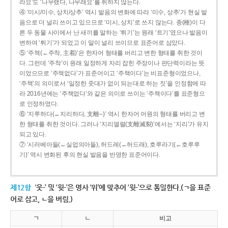
라요’도 ‘나무랬다, 나무래요’를 취하지 않는다.
④ ‘미시/미수, 상치/상추’ 역시 발음의 변화에 따라 ‘미수, 상추’가 현실 발
음으로 더 널리 쓰이고 있으므로 ‘미시, 상치’로 쓰지 않는다. 종(種)이 다
른 두 동물 사이에서 난 새끼를 말하는 ‘튀기’는 원래 ‘트기’였으나 발음이
변하여 ‘튀기’가 되었고 이 말이 널리 쓰이므로 표준어로 삼았다.
⑤ ‘주책(←주착, 主着)’은 한자어 형태를 버리고 변한 형태를 취한 것이
다. 그런데 ‘주착’이 원래 일정하게 자리 잡힌 주장이나 판단력이라는 뜻
이었으므로 ‘주책없다’가 표준어이고 ‘주책이다’는 비표준형이었으나,
‘주책’의 의미로서 ‘일정한 줏대가 없이 되는대로 하는 짓’을 인정함에 따
라 2016년에는 ‘주책없다’와 같은 의미로 쓰이는 ‘주책이다’를 표준형으
로 인정하였다.
⑥ ‘지루하다(←지리하다, 支離--)’ 역시 한자어 어원의 형태를 버리고 변
한 형태를 취한 것이다. 그러나 ‘지리멸렬(支離滅裂)’에서는 ‘지리’가 유지
되고 있다.
⑦ ‘시러베아들(←실업의아들), 허드레(←허드래), 호루라기(←호루루
기)’ 역시 변화된 후의 현실 발음을 반영한 표준어이다.
제12항
‘웃-’ 및 ‘윗-’은 명사 ‘위’에 맞추어 ‘윗-’으로 통일한다.(ㄱ을 표준
어로 삼고, ㄴ을 버림.)
ㄱ
ㄴ
비고