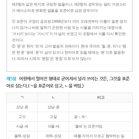
제3항과 같은 취지로 규정한 말들이나, 제3항의 경우와는 달리 거센소리
가 예사소리로 변화한 말들을 표준어로 삼은 경우이다.
① 표준어 규정이 공표된 1988년보다 이미 오래전부터 이름이 얼른 생각
나지 않거나 바로 말하기 곤란한 사람 또는 사물을 가리키는 대명사로
‘거시키’보다는 ‘거시기’가 더 널리 쓰였고 이 조항에서 이를 다시 확인한
것이다.
② ‘푼’은 한자 ‘分’의 고어 발음의 잔재이다. 현대 국어의 ‘할, 푼, 리’나 ‘땡
전 한 푼’ 등에 ‘푼’이 남아 있으나 한자어로 읽을 때에는 ‘분’으로 발음한
다. 따라서 시계의 ‘분침’은 ‘푼침’으로 쓰지 않는다.
제5항
어원에서 멀어진 형태로 굳어져서 널리 쓰이는 것은, 그것을 표준
어로 삼는다.(ㄱ을 표준어로 삼고, ㄴ을 버림.)
ㄱ
ㄴ
비고
강낭-콩
강남-콩
고삿
고샅
겉~, 속~.
사글-세
삭월-세
‘월세’는 표준어임.
울력-성당
위력-성당
떼를 지어서 으르고 협박하는 일.