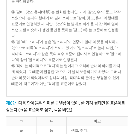
록 규정하였다.
④ ‘갈비, 갓모, 휴지(休紙)’는 변화된 형태인 ‘가리, 갈모, 수지’ 등도 각각
쓰였으나, 본래의 형태가 더 널리 쓰이므로 ‘갈비, 갓모, 휴지’의 형태를
표준어로 인정하였다. 다만, ‘갓모’와는 별개로 비가 올 때 갓 위에 덮어
쓰던 고깔 비슷하게 생긴 물건을 뜻하는 ‘갈모(-帽)’는 표준어로 인정한
다.
⑤ ‘밀-’에 ‘-뜨리다’가 붙은 ‘밀뜨리다’도 언중이 ‘밀다’의 뜻을 의식하고
있으므로 비록 ‘미뜨리다’가 쓰이고 있어도 ‘밀뜨리다’로 쓴다. 다만, ‘-뜨
리다’와 ‘-트리다’가 같은 뜻의 복수 표준어 접미사로 인정되므로 ‘밀뜨리
다’와 함께 ‘밀트리다’도 표준어로 인정된다.
⑥ ‘적이’는 의미적으로 ‘적다’와는 멀어지고 오히려 반대의 의미를 가지
게 되었다. 그 때문에 한동안 ‘저으기’가 널리 보급되기도 하였다. 그러나
반대의 뜻이 되었더라도 원래의 어원 ‘적다’와의 관계는 부정할 수 없기
때문에 ‘저으기’가 아닌 ‘적이’를 표준어로 삼았다.
제6항
다음 단어들은 의미를 구별함이 없이, 한 가지 형태만을 표준어로
삼는다.(ㄱ을 표준어로 삼고, ㄴ을 버림.)
ㄱ
ㄴ
비고
돌
돐
생일, 주기.