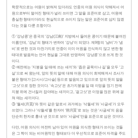
학문적으로는 어원이 밝혀져 있더라도 언중의 어원 의식이 약해져서 어
원으로부터 멀어진 형태가 널리 쓰이면 그 말을 표준어로 삼고, 어원에
충실한 형태이더라도 현실적으로 쓰이지 않는 말은 표준어로 삼지 않겠
다는 것을 다룬 조항이다.
① ‘강낭콩’은 중국의 ‘강남(江南)’ 지방에서 들여온 콩이기 때문에 붙여진
이름인데, ‘강남’의 형태가 변하여 ‘강낭’이 되었다. 제9항의 ‘남비’가 ‘냄
비’로 변한 것과 마찬가지로 언중이 이미 어원을 인식하지 않고 변한 형
태대로 발음하는 언어 현실을 그대로 반영하여 ‘강낭콩’으로 쓰게 한 것
이다.
② 예전에는 ‘지붕을 일 때에 쓰는 새끼’와 ‘좁은 골목이나 길’을 모두 ‘고
샅’으로 써 왔는데, 앞의 뜻의 말에 대해 어원 의식이 희박해져서 조사가
붙은 형태가 [고사시/고사슬] 등으로 발음되고 있으므로 앞의 뜻의 말을
‘고삿’으로 정한 것이다. ‘속고삿’은 초가지붕을 일 때 이엉을 얹기 전에
지붕 위에 건너질러 잡아매는 새끼이고, ‘겉고삿’은 이엉을 얹은 위에 걸
쳐 매는 새끼이다.
③ ‘월세(月貰)’와 뜻이 같은 말로서 과거에는 ‘삭월세’와 ‘사글세’가 모두
쓰였다. 그러나 ‘삭월세’를 한자어 ‘朔月貰’로 보는 것은 ‘사글세’의 음을
단순히 한자로 흉내 낸 것으로 보아 ‘사글세’만을 표준으로 삼은 것이다.
다만, 어원 의식이 여전히 남아 있어 어원을 의식한 형태가 쓰이는 것들
은 그 짝이 되는 비어원적인 형태보다 더 우선적으로 표준어 자격을 주도