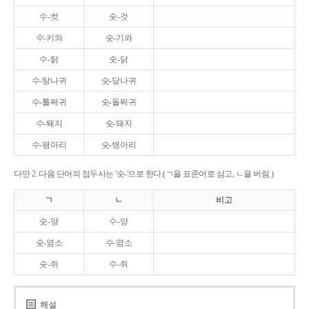
수-컷
숫-것
수-키와
숫-기와
수-탉
숫-닭
수-탕나귀
숫-당나귀
수-톨쩌귀
숫-돌쩌귀
수-퇘지
숫-돼지
수-평아리
숫-병아리
다만 2. 다음 단어의 접두사는 '숫-'으로 한다.(ㄱ을 표준어로 삼고, ㄴ을 버림.)
ㄱ
ㄴ
비고
숫-양
수-양
숫-염소
수-염소
숫-쥐
수-쥐
해설