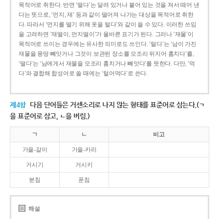
목적어로 취한다. 반면 ‘떨다’는 달려 있거나 붙어 있는 것을 쳐서 떼어 낸
다는 뜻으로, ‘먼지, 재’ 등과 같이 떨어져 나가는 대상을 목적어로 취한
다. 따라서 ‘먼지를 떨기 위해 옷을 털다’와 같이 쓸 수 있다. 이러한 쓰임
을 고려하면 ‘재떨이, 먼지떨이’가 올바른 표기가 된다. 그러나 ‘재물’이
목적어로 쓰이는 경우에는 유사한 의미로도 쓰인다. ‘털다’는 ‘남이 가진
재물을 몽땅 빼앗거나 그것이 보관된 장소를 모조리 뒤지어 훔치다’를,
‘떨다’는 ‘남에게서 재물을 모조리 훔치거나 빼앗다’를 뜻한다. 다만, ‘먹
다’와 결합해 합성어로 쓸 때에는 ‘털어먹다’로 쓴다.
제4항
다음 단어들은 거센소리로 나지 않는 형태를 표준어로 삼는다.(ㄱ
을 표준어로 삼고, ㄴ을 버림.)
ㄱ
ㄴ
비고
가을-갈이
가을-카리
거시기
거시키
분침
푼침
해설