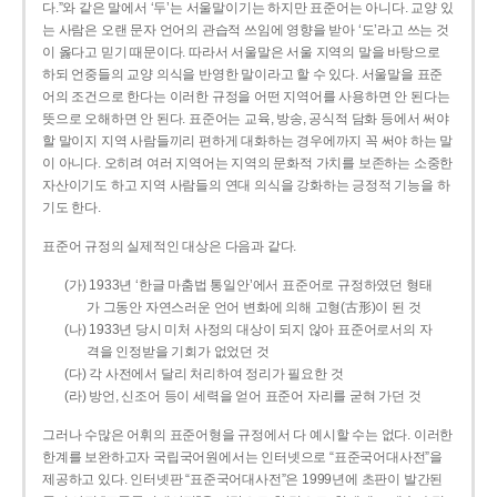
다.”와 같은 말에서 ‘두’는 서울말이기는 하지만 표준어는 아니다. 교양 있
는 사람은 오랜 문자 언어의 관습적 쓰임에 영향을 받아 ‘도’라고 쓰는 것
이 옳다고 믿기 때문이다. 따라서 서울말은 서울 지역의 말을 바탕으로
하되 언중들의 교양 의식을 반영한 말이라고 할 수 있다. 서울말을 표준
어의 조건으로 한다는 이러한 규정을 어떤 지역어를 사용하면 안 된다는
뜻으로 오해하면 안 된다. 표준어는 교육, 방송, 공식적 담화 등에서 써야
할 말이지 지역 사람들끼리 편하게 대화하는 경우에까지 꼭 써야 하는 말
이 아니다. 오히려 여러 지역어는 지역의 문화적 가치를 보존하는 소중한
자산이기도 하고 지역 사람들의 연대 의식을 강화하는 긍정적 기능을 하
기도 한다.
표준어 규정의 실제적인 대상은 다음과 같다.
(가) 1933년 ‘한글 마춤법 통일안’에서 표준어로 규정하였던 형태
가 그동안 자연스러운 언어 변화에 의해 고형(古形)이 된 것
(나) 1933년 당시 미처 사정의 대상이 되지 않아 표준어로서의 자
격을 인정받을 기회가 없었던 것
(다) 각 사전에서 달리 처리하여 정리가 필요한 것
(라) 방언, 신조어 등이 세력을 얻어 표준어 자리를 굳혀 가던 것
그러나 수많은 어휘의 표준어형을 규정에서 다 예시할 수는 없다. 이러한
한계를 보완하고자 국립국어원에서는 인터넷으로 “표준국어대사전”을
제공하고 있다. 인터넷판 “표준국어대사전”은 1999년에 초판이 발간된