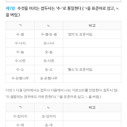
제7항
수컷을 이르는 접두사는 '수-'로 통일한다.(ㄱ을 표준어로 삼고, ㄴ
을 버림.)
ㄱ
ㄴ
비고
수-꿩
수-퀑/숫-꿩
'장끼'도 표준어임.
수-나사
숫-나사
수-놈
숫-놈
수-사돈
숫-사돈
수-소
숫-소
'황소'도 표준어임.
수-은행나무
숫-은행나무
다만 1. 다음 단어에서는 접두사 다음에서 나는 거센소리를 인정한다. 접두사 '암-
'이 결합되는 경우에도 이에 준한다.(ㄱ을 표준어로 삼고, ㄴ을 버림.)
ㄱ
ㄴ
비고
수-캉아지
숫-강아지
수-캐
숫-개