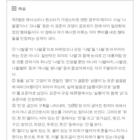
해설
제3항은 예사소리나 된소리가 거센소리로 변한 경우의 예이다. 사실 ‘나
팔꽃’이나 ‘끄나풀’ 등은 이 표준어 규정이 공표되기 전에 이미 일반화되
었던 형태들이다. 이 점에서 여기 예시한 어휘는 이미 뿌리를 내린 형태
들을 인정하는 성격이 크다.
① ‘나발꽃’이 ‘나팔꽃’으로 바뀌었으나 모든 ‘나발’을 ‘나팔’로 바꾸어야
하는 것은 아니다. 일반적인 의미의 ‘나팔’과 함께 놋쇠로 긴 대롱처럼 만
든 전통 관악기의 하나인 ‘나발’도 인정될 뿐만 아니라 ‘나팔바지, 나팔관,
나팔벌레’ 등과 ‘개나발, 병나발’ 등의 합성어에서도 각각 구별되어 쓰인
다.
② 동물 ‘삵’과 ‘고양이’의 준말인 ‘괭이’가 결합한 ‘삵괭이’는 표준 발음법
에 따라 [삭꽹이]가 되어야 하는데, 실제 발음은 [살쾡이]이므로 ‘살쾡
이’를 표준어로 삼았다. 표준어 규정 제26항에서는 ‘살쾡이’와 함께 ‘삵’도
표준어로 인정하였다.
③ ‘칸’은 공간의 구획을 나타내며, ‘간(間)’은 이미 굳어진 한자어 속에서
쓰이거나 공간으로서의 장소를 가리키는 접미사로 쓰인다. 그러므로 ‘위
칸, 한 칸 벌리다, 비어 있는 칸’ 등에서는 ‘칸’을 쓰고 ‘초가삼간, 뒷간, 마
구간, 방앗간, 외양간, 푸줏간, 헛간’ 등에서는 ‘간’을 쓴다.
④ ‘털다’는 달려 있는 것, 붙어 있는 것 따위가 떨어지게 흔들거나 치거나
한다는 뜻으로, 주로 ‘옷, 이불’ 등과 같이 먼지 따위가 붙어 있는 대상을