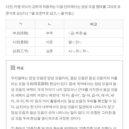
다만, 어원 의식이 강하게 작용하는 다음 단어에서는 양성 모음 형태를 그대로 표
준어로 삼는다.(ㄱ을 표준어로 삼고, ㄴ을 버림.)
ㄱ
ㄴ
비고
부조(扶助)
부주
~금, 부좃-술.
사돈(査頓)
사둔
밭~, 안~.
삼촌(三寸)
삼춘
시~, 외~, 처~.
해설
우리말에는 양성 모음은 양성 모음끼리, 음성 모음은 음성 모음끼리 어울
리는 모음 조화(母音調和) 현상이 있다. 중세 국어에서는 양성 모음과 음
성 모음의 세력이 크게 차이가 나지 않았으나 근대를 거치면서 음성 모음
의 세력이 급격히 커졌다. 예컨대 ‘ 막-아, 좁-아’, ‘접-어, 굽-어, 재-어, 세-
어, 괴-어, 쥐-어’ 등의 어미 활용에서도 음성 모음의 우세를 확인할 수 있
다. 심지어는 한 단어 내부에서도 양성 모음이 일관되게 나타나지 않고
양성 모음과 음성 모음이 섞여 나타나는 일이 많다. 이 조항은 그러한 음
성 모음 우세 현상을 명시적으로 규정한 것이다.
① 종래의 ‘깡총깡총’은 언어 현실을 반영하여 ‘깡충깡충’으로 정했다. 이