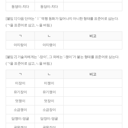
동댕이-치다
동당이-치다
[붙임 1] 다음 단어는 ‘ㅣ’ 역행 동화가 일어나지 아니한 형태를 표준어로 삼는다.
(ㄱ을 표준어로 삼고, ㄴ을 버림.)
ㄱ
ㄴ
비고
아지랑이
아지랭이
[붙임 2] 기술자에게는 ‘-장이’, 그 외에는 ‘-쟁이’가 붙는 형태를 표준어로 삼는다.
(ㄱ을 표준어로 삼고, ㄴ을 버림.)
ㄱ
ㄴ
비고
미장이
미쟁이
유기장이
유기쟁이
멋쟁이
멋장이
소금쟁이
소금장이
담쟁이-덩굴
담장이-덩굴
골목쟁이
골목장이