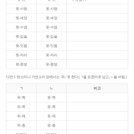
윗-사랑
웃-사랑
윗-세장
웃-세장
윗-수염
웃-수염
윗-입술
웃-입술
윗-잇몸
웃-잇몸
윗-자리
웃-자리
윗-중방
웃-중방
다만 1. 된소리나 거센소리 앞에서는 ‘위-’로 한다.(ㄱ을 표준어로 삼고, ㄴ을 버림.)
ㄱ
ㄴ
비고
위-짝
웃-짝
위-쪽
웃-쪽
위-채
웃-채
위-층
웃-층