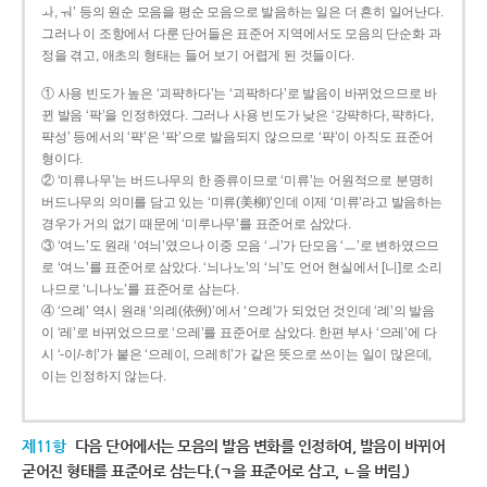
ㅘ, ㅝ’ 등의 원순 모음을 평순 모음으로 발음하는 일은 더 흔히 일어난다.
그러나 이 조항에서 다룬 단어들은 표준어 지역에서도 모음의 단순화 과
정을 겪고, 애초의 형태는 들어 보기 어렵게 된 것들이다.
① 사용 빈도가 높은 ‘괴퍅하다’는 ‘괴팍하다’로 발음이 바뀌었으므로 바
뀐 발음 ‘팍’을 인정하였다. 그러나 사용 빈도가 낮은 ‘강퍅하다, 퍅하다,
퍅성’ 등에서의 ‘퍅’은 ‘팍’으로 발음되지 않으므로 ‘퍅’이 아직도 표준어
형이다.
② ‘미류나무’는 버드나무의 한 종류이므로 ‘미류’는 어원적으로 분명히
버드나무의 의미를 담고 있는 ‘미류(美柳)’인데 이제 ‘미류’라고 발음하는
경우가 거의 없기 때문에 ‘미루나무’를 표준어로 삼았다.
③ ‘여느’도 원래 ‘여늬’였으나 이중 모음 ‘ㅢ’가 단모음 ‘ㅡ’로 변하였으므
로 ‘여느’를 표준어로 삼았다. ‘늬나노’의 ‘늬’도 언어 현실에서 [니]로 소리
나므로 ‘니나노’를 표준어로 삼는다.
④ ‘으례’ 역시 원래 ‘의례(依例)’에서 ‘으례’가 되었던 것인데 ‘례’의 발음
이 ‘레’로 바뀌었으므로 ‘으레’를 표준어로 삼았다. 한편 부사 ‘으레’에 다
시 ‘-이/-히’가 붙은 ‘으레이, 으레히’가 같은 뜻으로 쓰이는 일이 많은데,
이는 인정하지 않는다.
제11항
다음 단어에서는 모음의 발음 변화를 인정하여, 발음이 바뀌어
굳어진 형태를 표준어로 삼는다.(ㄱ을 표준어로 삼고, ㄴ을 버림.)