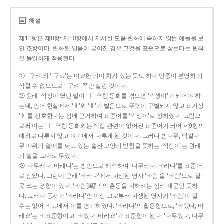
해설
제11항은 제8항~제10항에서 제시한 모음 변화에 속하지 않는 예들을 보
인 조항이다. 변화된 발음이 굳어진 경우 그것을 표준으로 삼는다는 원칙
은 동일하게 적용된다.
① ‘-구려’와 ‘-구료’는 미묘한 의미 차가 있는 듯도 하나 언중이 분명히 의
식할 수 없으므로 ‘-구려’ 쪽만 살린 것이다.
② 원래 ‘깍정이’였던 말이 ‘ㅣ’ 역행 동화를 겪으면 ‘깍젱이’가 되어야 하
는데, 언어 현실에서 ‘ㅐ’와 ‘ㅔ’가 발음으로 뚜렷이 구별되지 않고 표기상
‘ㅐ’를 선호한다는 점에 근거하여 표준어를 ‘깍쟁이’로 정하였다. 그럼으
로써 이는 ‘ㅣ’ 역행 동화와는 직접 관련이 없어진 표준어가 되어 제9항의
예외로 다루지 않고 여기에서 다루게 된 것이다. 그러나 밤나무, 떡갈나
무 따위의 열매를 싸고 있는 술잔 모양의 받침을 뜻하는 ‘깍정이’는 원래
의 말을 그대로 두었다.
③ ‘나무래다, 바래다’는 방언으로 해석하여 ‘나무라다, 바라다’를 표준어
로 삼았다. 그런데 근래 ‘바라다’에서 파생된 명사 ‘바람’을 ‘바램’으로 잘
못 쓰는 경향이 있다. ‘바람[風]’과의 혼동을 피하려는 심리 때문인 듯하
다. 그러나 동사가 ‘바라다’인 이상 그로부터 파생된 명사가 ‘바램’이 될
수는 없어 비고에서 이를 명기하였다. ‘바라다’의 활용형으로, ‘바랬다, 바
래요’는 비표준형이고 ‘바랐다, 바라요’가 표준형이 된다. ‘나무랐다, 나무