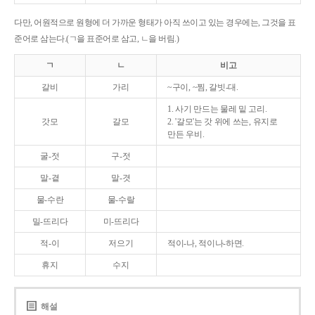
다만, 어원적으로 원형에 더 가까운 형태가 아직 쓰이고 있는 경우에는, 그것을 표
준어로 삼는다.(ㄱ을 표준어로 삼고, ㄴ을 버림.)
ㄱ
ㄴ
비고
갈비
가리
~구이, ~찜, 갈빗-대.
1. 사기 만드는 물레 밑 고리.
갓모
갈모
2. '갈모'는 갓 위에 쓰는, 유지로
만든 우비.
굴-젓
구-젓
말-곁
말-겻
물-수란
물-수랄
밀-뜨리다
미-뜨리다
적-이
저으기
적이-나, 적이나-하면.
휴지
수지
해설