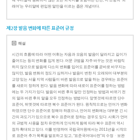
해 우리말에 동화되지 않은 모든 외국어를 포함하는 반면, 이 조항의 ‘외
래어’는 우리말에 편입된 말만을 이르는 좁은 개념이다.
제2장 발음 변화에 따른 표준어 규정
해설
시간의 흐름에 따라 어떤 어휘는 자음과 모음의 발음이 달라지고 길이가
줄어드는 등의 변화를 입게 된다. 어문 규범을 자주 바꾸는 것은 바람직
하지 않으므로 발음에 다소의 변화를 입어도 표준어를 곧바로 바꾸지는
않지만, 발음 변화의 정도가 심하거나 발음이 변한 지 오래되어 대부분의
교양 있는 서울 지역 사람들이 바뀐 발음으로 말을 하는 경우에는 표준어
를 새로이 정하게 된다. 발음 변화에 따라 새로이 표준어를 정하는 방법
에는 두 가지가 있다. 발음이 바뀐 후의 말만 인정하는 방법과 바뀌기 전
의 말과 바뀐 후의 말을 모두 인정하는 방법이다. 앞엣것에 따르면 단수
표준어, 뒤엣것에 따르면 복수 표준어가 된다. 원칙적으로는 언어가 변화
하였으면 단수 표준어로 정해야 하겠으나, 언어의 변화에는 대부분 긴 시
간의 과도기가 있으므로 복수 표준어로 정하는 경우도 있다. 사회가 언어
의 규범적 사용을 점차 유연하게 인식하게 됨에 따라 복수 표준어 역시
점차 확대되고 있다. 이를 반영하여 국립국어원에서는 2011년을 시작으
로 표준어 추가 목록을 발표하고 있고, “표준국어대사전”의 수정ㆍ보완