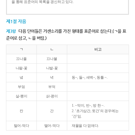
을 통해 표준어의 목록을 갱신하고 있다.
제1절 자음
제3항
다음 단어들은 거센소리를 가진 형태를 표준어로 삼는다.(ㄱ을 표
준어로 삼고, ㄴ을 버림.)
ㄱ
ㄴ
비고
끄나풀
끄나불
나팔-꽃
나발-꽃
녘
녁
동~, 들~, 새벽~, 동틀 ~.
부엌
부억
살-쾡이
삵-괭이
1. ~막이, 빈~, 방 한 ~.
칸
간
2. ‘초가삼간, 윗간’의 경우에는
‘간’임.
털어-먹다
떨어-먹다
재물을 다 없애다.