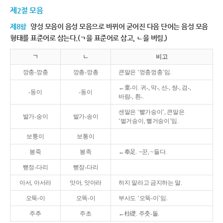
제2절 모음
제8항
양성 모음이 음성 모음으로 바뀌어 굳어진 다음 단어는 음성 모음
형태를 표준어로 삼는다.(ㄱ을 표준어로 삼고, ㄴ을 버림.)
ㄱ
ㄴ
비고
깡충-깡충
깡총-깡총
큰말은 ‘껑충껑충’임.
←童-이. 귀-, 막-, 선-, 쌍-, 검-,
-둥이
-동이
바람-, 흰-.
센말은 ‘빨가숭이’, 큰말은
발가-숭이
발가-송이
‘벌거숭이, 뻘거숭이’임.
보퉁이
보통이
봉죽
봉족
←奉足. ~꾼, ~들다.
뻗정-다리
뻗장-다리
아서, 아서라
앗아, 앗아라
하지 말라고 금지하는 말.
오뚝-이
오똑-이
부사도 ‘오뚝-이’임.
주추
주초
←柱礎. 주춧-돌.