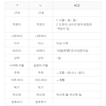
ㄱ
ㄴ
비고
-구려
-구료
1. 서울~, 알~, 찰~.
깍쟁이
깍정이
2. 도토리, 상수리 등의 받침은
‘깍정이’임.
나무라다
나무래다
미수
미시
미숫-가루.
바라다
바래다
‘바램[所望]’은 비표준어임.
상추
상치
~쌈.
시러베-아들
실업의-아들
주책
주착
←主着. ~망나니, ~없다.
지루-하다
지리-하다
←支離.
튀기
트기
허드레
허드래
허드렛-물, 허드렛-일.
호루라기
호루루기