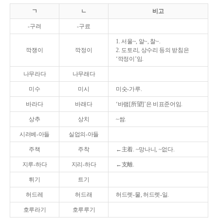
ㄱ
ㄴ
비고
-구려
-구료
1. 서울~, 알~, 찰~.
깍쟁이
깍정이
2. 도토리, 상수리 등의 받침은
‘깍정이’임.
나무라다
나무래다
미수
미시
미숫-가루.
바라다
바래다
‘바램[所望]’은 비표준어임.
상추
상치
~쌈.
시러베-아들
실업의-아들
주책
주착
←主着. ~망나니, ~없다.
지루-하다
지리-하다
←支離.
튀기
트기
허드레
허드래
허드렛-물, 허드렛-일.
호루라기
호루루기