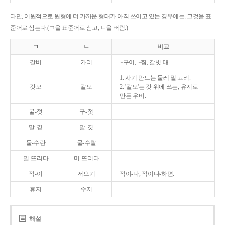
다만, 어원적으로 원형에 더 가까운 형태가 아직 쓰이고 있는 경우에는, 그것을 표
준어로 삼는다.(ㄱ을 표준어로 삼고, ㄴ을 버림.)
ㄱ
ㄴ
비고
갈비
가리
~구이, ~찜, 갈빗-대.
1. 사기 만드는 물레 밑 고리.
갓모
갈모
2. '갈모'는 갓 위에 쓰는, 유지로
만든 우비.
굴-젓
구-젓
말-곁
말-겻
물-수란
물-수랄
밀-뜨리다
미-뜨리다
적-이
저으기
적이-나, 적이나-하면.
휴지
수지
해설