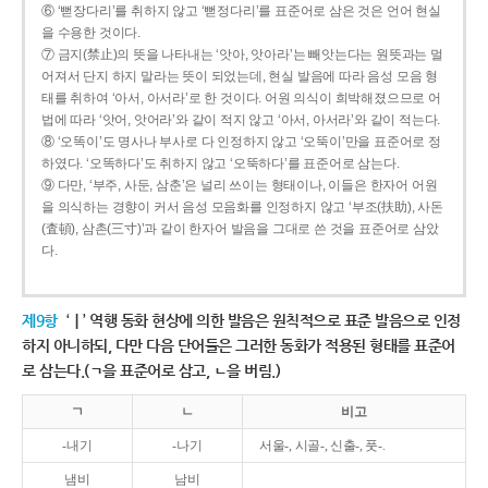
⑥ ‘뻗장다리’를 취하지 않고 ‘뻗정다리’를 표준어로 삼은 것은 언어 현실
을 수용한 것이다.
⑦ 금지(禁止)의 뜻을 나타내는 ‘앗아, 앗아라’는 빼앗는다는 원뜻과는 멀
어져서 단지 하지 말라는 뜻이 되었는데, 현실 발음에 따라 음성 모음 형
태를 취하여 ‘아서, 아서라’로 한 것이다. 어원 의식이 희박해졌으므로 어
법에 따라 ‘앗어, 앗어라’와 같이 적지 않고 ‘아서, 아서라’와 같이 적는다.
⑧ ‘오똑이’도 명사나 부사로 다 인정하지 않고 ‘오뚝이’만을 표준어로 정
하였다. ‘오똑하다’도 취하지 않고 ‘오뚝하다’를 표준어로 삼는다.
⑨ 다만, ‘부주, 사둔, 삼춘’은 널리 쓰이는 형태이나, 이들은 한자어 어원
을 의식하는 경향이 커서 음성 모음화를 인정하지 않고 ‘부조(扶助), 사돈
(査頓), 삼촌(三寸)’과 같이 한자어 발음을 그대로 쓴 것을 표준어로 삼았
다.
제9항
‘ㅣ’ 역행 동화 현상에 의한 발음은 원칙적으로 표준 발음으로 인정
하지 아니하되, 다만 다음 단어들은 그러한 동화가 적용된 형태를 표준어
로 삼는다.(ㄱ을 표준어로 삼고, ㄴ을 버림.)
ㄱ
ㄴ
비고
-내기
-나기
서울-, 시골-, 신출-, 풋-.
냄비
남비