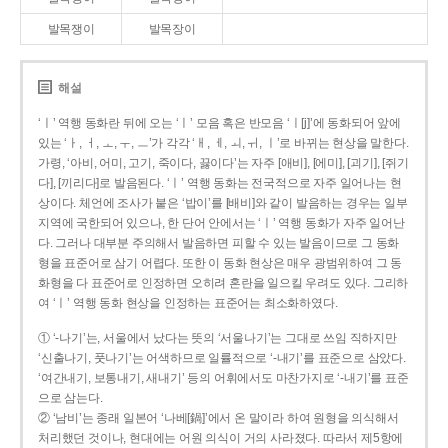
발목쟁이
발목장이
해설
‘ㅣ’ 역행 동화란 뒤에 오는 ‘ㅣ’ 모음 혹은 반모음 ‘ㅣ[j]’에 동화되어 앞에
있는 ‘ㅏ, ㅓ, ㅗ, ㅜ, ㅡ’가 각각 ‘ㅐ, ㅔ, ㅚ, ㅟ, ㅣ’로 바뀌는 현상을 말한다.
가령, ‘아비, 어미, 고기, 죽이다, 끓이다’는 자주 [애비], [에미], [괴기], [쥐기
다], [끼리다]로 발음된다. ‘ㅣ’ 역행 동화는 전국적으로 자주 일어나는 현
상이다. 체언에 조사가 붙은 ‘밥이’를 [배비]와 같이 발음하는 경우는 일부
지역에 국한되어 있으나, 한 단어 안에서는 ‘ㅣ’ 역행 동화가 자주 일어난
다. 그러나 대부분 주의해서 발음하면 피할 수 있는 발음이므로 그 동화
형을 표준어로 삼기 어렵다. 또한 이 동화 현상은 매우 광범위하여 그 동
화형을 다 표준어로 인정하면 오히려 혼란을 일으킬 우려도 있다. 그리하
여 ‘ㅣ’ 역행 동화 현상을 인정하는 표준어는 최소화하였다.
① ‘-나기’는, 서울에서 났다는 뜻의 ‘서울나기’는 그대로 쓰임 직하지만
‘신출나기, 풋나기’는 어색하므로 일률적으로 ‘-내기’를 표준으로 삼았다.
‘여간내기, 보통내기, 새내기’ 등의 어휘에서도 마찬가지로 ‘-내기’를 표준
으로 삼는다.
② ‘남비’는 종래 일본어 ‘나베[鍋]’에서 온 말이라 하여 원형을 의식해서
처리했던 것이나, 현대에는 어원 의식이 거의 사라졌다. 따라서 제5항에