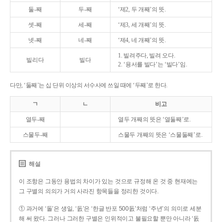
둘-째
두-째
‘제2, 두 개째’의 뜻.
셋-째
세-째
‘제3, 세 개째’의 뜻.
넷-째
네-째
‘제4, 네 개째’의 뜻.
1. 빌려주다, 빌려 오다.
빌리다
빌다
2. ‘용서를 빌다’는 ‘빌다’임.
다만, ‘둘째’는 십 단위 이상의 서수사에 쓰일 때에 ‘두째’로 한다.
ㄱ
ㄴ
비고
열두-째
열두 개째의 뜻은 ‘열둘째’로.
스물두-째
스물두 개째의 뜻은 ‘스물둘째’로.
해설
이 조항은 그동안 용법의 차이가 있는 것으로 규정해 온 것 중 현재에는
그 구별의 의의가 거의 사라진 항목들을 정리한 것이다.
① 과거에 ‘돌’은 생일, ‘돐’은 ‘한글 반포 500돐’처럼 ‘주년’의 의미로 세분
해 써 왔다. 그러나 그러한 구별은 인위적이고 불필요할 뿐만 아니라 ‘돐