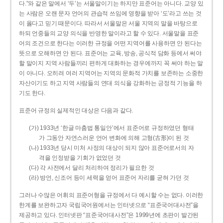
다.”와 같은 말에서 ‘두’는 서울말이기는 하지만 표준어는 아니다. 교양 있
는 사람은 오랜 문자 언어의 관습적 쓰임에 영향을 받아 ‘도’라고 쓰는 것
이 옳다고 믿기 때문이다. 따라서 서울말은 서울 지역의 말을 바탕으로
하되 언중들의 교양 의식을 반영한 말이라고 할 수 있다. 서울말을 표준
어의 조건으로 한다는 이러한 규정을 어떤 지역어를 사용하면 안 된다는
뜻으로 오해하면 안 된다. 표준어는 교육, 방송, 공식적 담화 등에서 써야
할 말이지 지역 사람들끼리 편하게 대화하는 경우에까지 꼭 써야 하는 말
이 아니다. 오히려 여러 지역어는 지역의 문화적 가치를 보존하는 소중한
자산이기도 하고 지역 사람들의 연대 의식을 강화하는 긍정적 기능을 하
기도 한다.
표준어 규정의 실제적인 대상은 다음과 같다.
(가) 1933년 ‘한글 마춤법 통일안’에서 표준어로 규정하였던 형태
가 그동안 자연스러운 언어 변화에 의해 고형(古形)이 된 것
(나) 1933년 당시 미처 사정의 대상이 되지 않아 표준어로서의 자
격을 인정받을 기회가 없었던 것
(다) 각 사전에서 달리 처리하여 정리가 필요한 것
(라) 방언, 신조어 등이 세력을 얻어 표준어 자리를 굳혀 가던 것
그러나 수많은 어휘의 표준어형을 규정에서 다 예시할 수는 없다. 이러한
한계를 보완하고자 국립국어원에서는 인터넷으로 “표준국어대사전”을
제공하고 있다. 인터넷판 “표준국어대사전”은 1999년에 초판이 발간된