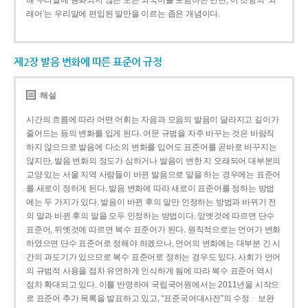
해 우리말에 동화되지 않은 모든 외국어를 포함하는 반면, 이 조항의 ‘외
래어’는 우리말에 편입된 말만을 이르는 좁은 개념이다.
제2장 발음 변화에 따른 표준어 규정
해설
시간의 흐름에 따라 어떤 어휘는 자음과 모음의 발음이 달라지고 길이가
줄어드는 등의 변화를 입게 된다. 어문 규범을 자주 바꾸는 것은 바람직
하지 않으므로 발음에 다소의 변화를 입어도 표준어를 곧바로 바꾸지는
않지만, 발음 변화의 정도가 심하거나 발음이 변한 지 오래되어 대부분의
교양 있는 서울 지역 사람들이 바뀐 발음으로 말을 하는 경우에는 표준어
를 새로이 정하게 된다. 발음 변화에 따라 새로이 표준어를 정하는 방법
에는 두 가지가 있다. 발음이 바뀐 후의 말만 인정하는 방법과 바뀌기 전
의 말과 바뀐 후의 말을 모두 인정하는 방법이다. 앞엣것에 따르면 단수
표준어, 뒤엣것에 따르면 복수 표준어가 된다. 원칙적으로는 언어가 변화
하였으면 단수 표준어로 정해야 하겠으나, 언어의 변화에는 대부분 긴 시
간의 과도기가 있으므로 복수 표준어로 정하는 경우도 있다. 사회가 언어
의 규범적 사용을 점차 유연하게 인식하게 됨에 따라 복수 표준어 역시
점차 확대되고 있다. 이를 반영하여 국립국어원에서는 2011년을 시작으
로 표준어 추가 목록을 발표하고 있고, “표준국어대사전”의 수정ㆍ보완