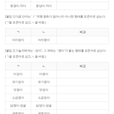
동댕이-치다
동당이-치다
[붙임 1] 다음 단어는 ‘ㅣ’ 역행 동화가 일어나지 아니한 형태를 표준어로 삼는다.
(ㄱ을 표준어로 삼고, ㄴ을 버림.)
ㄱ
ㄴ
비고
아지랑이
아지랭이
[붙임 2] 기술자에게는 ‘-장이’, 그 외에는 ‘-쟁이’가 붙는 형태를 표준어로 삼는다.
(ㄱ을 표준어로 삼고, ㄴ을 버림.)
ㄱ
ㄴ
비고
미장이
미쟁이
유기장이
유기쟁이
멋쟁이
멋장이
소금쟁이
소금장이
담쟁이-덩굴
담장이-덩굴
골목쟁이
골목장이