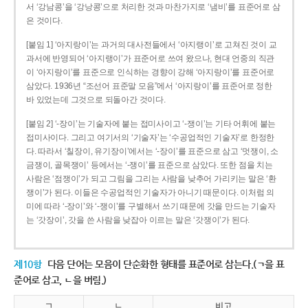
서 ‘강남콩’을 ‘강낭콩’으로 처리한 것과 마찬가지로 ‘냄비’를 표준어로 삼
은 것이다.
[붙임 1] ‘아지랑이’는 과거의 대사전들에서 ‘아지랭이’로 고쳐진 것이 교
과서에 반영되어 ‘아지랭이’가 표준어로 쓰여 왔으나, 현대 언중의 직관
이 ‘아지랑이’를 표준으로 인식하는 경향이 강해 ‘아지랑이’를 표준어로
삼았다. 1936년 “조선어 표준말 모음”에서 ‘아지랑이’를 표준어로 정한
바 있었는데 그것으로 되돌아간 것이다.
[붙임 2] ‘-장이’는 기술자에 붙는 접미사이고 ‘-쟁이’는 기타 어휘에 붙는
접미사이다. 그리고 여기서의 ‘기술자’는 ‘수공업적인 기술자’로 한정한
다. 따라서 ‘칠장이, 유기장이’에서는 ‘-장이’를 표준으로 삼고 ‘멋쟁이, 소
금쟁이, 골목쟁이’ 등에서는 ‘-쟁이’를 표준으로 삼았다. 또한 점을 치는
사람은 ‘점쟁이’가 되고 그림을 그리는 사람을 낮추어 가리키는 말은 ‘환
쟁이’가 된다. 이들은 수공업적인 기술자가 아니기 때문이다. 이처럼 의
미에 따라 ‘-장이’와 ‘-쟁이’를 구별해서 쓰기 때문에 갓을 만드는 기술자
는 ‘갓장이’, 갓을 쓴 사람을 낮잡아 이르는 말은 ‘갓쟁이’가 된다.
제10항
다음 단어는 모음이 단순화한 형태를 표준어로 삼는다.(ㄱ을 표
준어로 삼고, ㄴ을 버림.)
ㄱ
ㄴ
비고