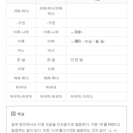
괴퍅-하다/괴팩-
괴팍-하다
하다
-구먼
-구면
미루-나무
미류-나무
←美柳~.
미륵
미력
←彌勒. ~보살, ~불, 돌~.
여느
여늬
온-달
왼-달
만 한 달.
으레
으례
케케-묵다
켸켸-묵다
허우대
허위대
허우적-허우적
허위적-허위적
허우적-거리다.
해설
일부 방언에서는 이중 모음을 단모음으로 발음한다. 가령 ‘벼’를 [베]라고
발음하는 일이 있다. 또한 ‘사과’를 [사가]로 발음하는 것과 같이 ‘ㅚ, ㅟ,