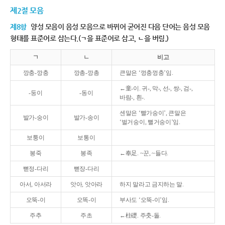
제2절 모음
제8항
양성 모음이 음성 모음으로 바뀌어 굳어진 다음 단어는 음성 모음
형태를 표준어로 삼는다.(ㄱ을 표준어로 삼고, ㄴ을 버림.)
ㄱ
ㄴ
비고
깡충-깡충
깡총-깡총
큰말은 ‘껑충껑충’임.
←童-이. 귀-, 막-, 선-, 쌍-, 검-,
-둥이
-동이
바람-, 흰-.
센말은 ‘빨가숭이’, 큰말은
발가-숭이
발가-송이
‘벌거숭이, 뻘거숭이’임.
보퉁이
보통이
봉죽
봉족
←奉足. ~꾼, ~들다.
뻗정-다리
뻗장-다리
아서, 아서라
앗아, 앗아라
하지 말라고 금지하는 말.
오뚝-이
오똑-이
부사도 ‘오뚝-이’임.
주추
주초
←柱礎. 주춧-돌.