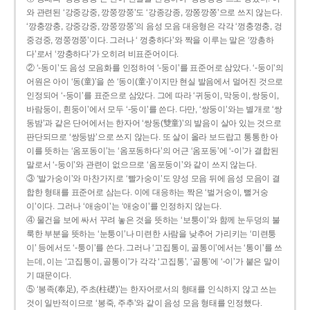
와 관련된 ‘강중강중, 깡쭝깡쭝’도 ‘강종강종, 깡쫑깡쫑’으로 쓰지 않는다.
‘깡충깡충, 강중강중, 깡쭝깡쭝’의 음성 모음 대응형은 각각 ‘껑충껑충, 겅
중겅중, 껑쭝껑쭝’이다. 그러나 ‘ 껑충하다’와 짝을 이루는 말은 ‘깡총하
다’로서 ‘깡충하다’가 오히려 비표준어이다.
② ‘-동이’도 음성 모음화를 인정하여 ‘-둥이’를 표준어로 삼았다. ‘-둥이’의
어원은 아이 ‘동(童)’을 쓴 ‘동이(童-)’이지만 현실 발음에서 멀어진 것으로
인정되어 ‘-둥이’를 표준으로 삼았다. 그에 따라 ‘귀둥이, 막둥이, 쌍둥이,
바람둥이, 흰둥이’에서 모두 ‘-둥이’를 쓴다. 다만, ‘쌍둥이’와는 별개로 ‘쌍
동밤’과 같은 단어에서는 한자어 ‘쌍동(雙童)’의 발음이 살아 있는 것으로
판단되므로 ‘쌍둥밤’으로 쓰지 않는다. 또 살이 올라 보드랍고 통통한 아
이를 뜻하는 ‘옴포동이’는 ‘옴포동하다’의 어근 ‘옴포동’에 ‘-이’가 결합된
말로서 ‘-둥이’와 관련이 없으므로 ‘옴포둥이’와 같이 쓰지 않는다.
③ ‘발가숭이’와 마찬가지로 ‘빨가숭이’도 양성 모음 뒤에 음성 모음이 결
합한 형태를 표준어로 삼는다. 이에 대응하는 짝은 ‘벌거숭이, 뻘거숭
이’이다. 그러나 ‘애송이’는 ‘애숭이’를 인정하지 않는다.
④ 물건을 보에 싸서 꾸려 놓은 것을 뜻하는 ‘보퉁이’와 함께 눈두덩의 불
룩한 부분을 뜻하는 ‘눈퉁이’나 미련한 사람을 낮추어 가리키는 ‘미련퉁
이’ 등에서도 ‘-퉁이’를 쓴다. 그러나 ‘고집통이, 골통이’에서는 ‘통이’를 쓰
는데, 이는 ‘고집통이, 골통이’가 각각 ‘고집통’, ‘골통’에 ‘-이’가 붙은 말이
기 때문이다.
⑤ ‘봉족(奉足), 주초(柱礎)’는 한자어로서의 형태를 인식하지 않고 쓰는
것이 일반적이므로 ‘봉죽, 주추’와 같이 음성 모음 형태를 인정했다.