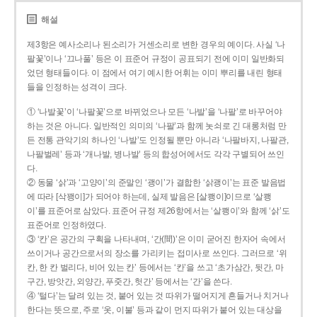
해설
제3항은 예사소리나 된소리가 거센소리로 변한 경우의 예이다. 사실 ‘나
팔꽃’이나 ‘끄나풀’ 등은 이 표준어 규정이 공표되기 전에 이미 일반화되
었던 형태들이다. 이 점에서 여기 예시한 어휘는 이미 뿌리를 내린 형태
들을 인정하는 성격이 크다.
① ‘나발꽃’이 ‘나팔꽃’으로 바뀌었으나 모든 ‘나발’을 ‘나팔’로 바꾸어야
하는 것은 아니다. 일반적인 의미의 ‘나팔’과 함께 놋쇠로 긴 대롱처럼 만
든 전통 관악기의 하나인 ‘나발’도 인정될 뿐만 아니라 ‘나팔바지, 나팔관,
나팔벌레’ 등과 ‘개나발, 병나발’ 등의 합성어에서도 각각 구별되어 쓰인
다.
② 동물 ‘삵’과 ‘고양이’의 준말인 ‘괭이’가 결합한 ‘삵괭이’는 표준 발음법
에 따라 [삭꽹이]가 되어야 하는데, 실제 발음은 [살쾡이]이므로 ‘살쾡
이’를 표준어로 삼았다. 표준어 규정 제26항에서는 ‘살쾡이’와 함께 ‘삵’도
표준어로 인정하였다.
③ ‘칸’은 공간의 구획을 나타내며, ‘간(間)’은 이미 굳어진 한자어 속에서
쓰이거나 공간으로서의 장소를 가리키는 접미사로 쓰인다. 그러므로 ‘위
칸, 한 칸 벌리다, 비어 있는 칸’ 등에서는 ‘칸’을 쓰고 ‘초가삼간, 뒷간, 마
구간, 방앗간, 외양간, 푸줏간, 헛간’ 등에서는 ‘간’을 쓴다.
④ ‘털다’는 달려 있는 것, 붙어 있는 것 따위가 떨어지게 흔들거나 치거나
한다는 뜻으로, 주로 ‘옷, 이불’ 등과 같이 먼지 따위가 붙어 있는 대상을