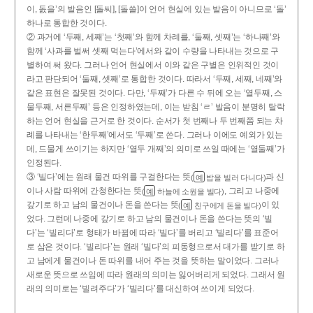
이, 돐을’의 발음인 [돌씨], [돌쓸]이 언어 현실에 있는 발음이 아니므로 ‘돌’
하나로 통합한 것이다.
② 과거에 ‘두째, 세째’는 ‘첫째’와 함께 차례를, ‘둘째, 셋째’는 ‘하나째’와
함께 ‘사과를 벌써 셋째 먹는다’에서와 같이 수량을 나타내는 것으로 구
별하여 써 왔다. 그러나 언어 현실에서 이와 같은 구별은 인위적인 것이
라고 판단되어 ‘둘째, 셋째’로 통합한 것이다. 따라서 ‘두째, 세째, 네째’와
같은 표현은 잘못된 것이다. 다만, ‘두째’가 다른 수 뒤에 오는 ‘열두째, 스
물두째, 서른두째’ 등은 인정하였는데, 이는 받침 ‘ㄹ’ 발음이 분명히 탈락
하는 언어 현실을 근거로 한 것이다. 순서가 첫 번째나 두 번째쯤 되는 차
례를 나타내는 ‘한두째’에서도 ‘두째’로 쓴다. 그러나 이에도 예외가 있는
데, 드물게 쓰이기는 하지만 ‘열두 개째’의 의미로 쓰일 때에는 ‘열둘째’가
인정된다.
③ ‘빌다’에는 원래 물건 따위를 구걸한다는 뜻
과 신
(
밥을 빌러 다니다)
예
이나 사람 따위에 간청한다는 뜻
, 그리고 나중에
(
하늘에 소원을 빌다)
예
갚기로 하고 남의 물건이나 돈을 쓴다는 뜻
이 있
(
친구에게 돈을 빌다)
예
었다. 그런데 나중에 갚기로 하고 남의 물건이나 돈을 쓴다는 뜻의 ‘빌
다’는 ‘빌리다’로 형태가 바뀜에 따라 ‘빌다’를 버리고 ‘빌리다’를 표준어
로 삼은 것이다. ‘빌리다’는 원래 ‘빌다’의 피동형으로서 대가를 받기로 하
고 남에게 물건이나 돈 따위를 내어 주는 것을 뜻하는 말이었다. 그러나
새로운 뜻으로 쓰임에 따라 원래의 의미는 잃어버리게 되었다. 그래서 원
래의 의미로는 ‘빌려주다’가 ‘빌리다’를 대신하여 쓰이게 되었다.