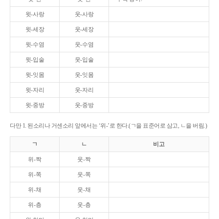
윗-사랑
웃-사랑
윗-세장
웃-세장
윗-수염
웃-수염
윗-입술
웃-입술
윗-잇몸
웃-잇몸
윗-자리
웃-자리
윗-중방
웃-중방
다만 1. 된소리나 거센소리 앞에서는 ‘위-’로 한다.(ㄱ을 표준어로 삼고, ㄴ을 버림.)
ㄱ
ㄴ
비고
위-짝
웃-짝
위-쪽
웃-쪽
위-채
웃-채
위-층
웃-층