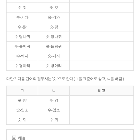
수-컷
숫-것
수-키와
숫-기와
수-탉
숫-닭
수-탕나귀
숫-당나귀
수-톨쩌귀
숫-돌쩌귀
수-퇘지
숫-돼지
수-평아리
숫-병아리
다만 2. 다음 단어의 접두사는 '숫-'으로 한다.(ㄱ을 표준어로 삼고, ㄴ을 버림.)
ㄱ
ㄴ
비고
숫-양
수-양
숫-염소
수-염소
숫-쥐
수-쥐
해설