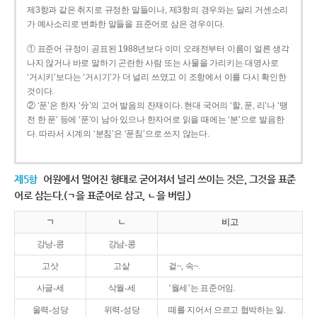
제3항과 같은 취지로 규정한 말들이나, 제3항의 경우와는 달리 거센소리
가 예사소리로 변화한 말들을 표준어로 삼은 경우이다.
① 표준어 규정이 공표된 1988년보다 이미 오래전부터 이름이 얼른 생각
나지 않거나 바로 말하기 곤란한 사람 또는 사물을 가리키는 대명사로
‘거시키’보다는 ‘거시기’가 더 널리 쓰였고 이 조항에서 이를 다시 확인한
것이다.
② ‘푼’은 한자 ‘分’의 고어 발음의 잔재이다. 현대 국어의 ‘할, 푼, 리’나 ‘땡
전 한 푼’ 등에 ‘푼’이 남아 있으나 한자어로 읽을 때에는 ‘분’으로 발음한
다. 따라서 시계의 ‘분침’은 ‘푼침’으로 쓰지 않는다.
제5항
어원에서 멀어진 형태로 굳어져서 널리 쓰이는 것은, 그것을 표준
어로 삼는다.(ㄱ을 표준어로 삼고, ㄴ을 버림.)
ㄱ
ㄴ
비고
강낭-콩
강남-콩
고삿
고샅
겉~, 속~.
사글-세
삭월-세
‘월세’는 표준어임.
울력-성당
위력-성당
떼를 지어서 으르고 협박하는 일.