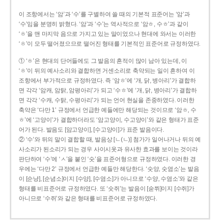
이 조항에서는 ‘암’과 ‘수’를 구별하여 쓸 때의 기본적 표준어는 ‘암’과
‘수’임을 분명히 밝혔다. ‘암’과 ‘수’는 역사적으로 ‘암ㅎ, 수ㅎ’과 같이
‘ㅎ’을 맨 마지막 음으로 가지고 있는 말이었으나 현대에 와서는 이러한
‘ㅎ’이 모두 떨어졌으므로 떨어진 형태를 기본적인 표준어로 규정하였다.
① ‘ㅎ’은 현대의 단어들에도 그 발음의 흔적이 많이 남아 있는데, 이
‘ㅎ’이 뒤의 예사소리와 결합하면 거센소리로 축약되는 일이 흔하여 이
조항에서 부가적으로 규정하였다. 즉 ‘암ㅎ’에 ‘개, 닭, 병아리’가 결합하
면 각각 ‘암캐, 암탉, 암평아리’가 되고 ‘수ㅎ’에 ‘개, 닭, 병아리’가 결합하
면 각각 ‘수캐, 수탉, 수평아리’가 되는 언어 현실을 존중하였다. 이러한
축약은 ‘다만 1’ 규정에서 언급한 예들에만 해당되는 것이므로 ‘암ㅎ, 수
ㅎ’에 ‘고양이’가 결합하더라도 ‘암고양이, 수고양이’와 같은 형태가 표준
어가 된다. 발음도 [암고양이], [수고양이]가 표준 발음이다.
② ‘수’와 뒤의 말이 결합할 때, 발음상 [ㄴ(ㄴ)] 첨가가 일어나거나 뒤의 예
사소리가 된소리가 되는 경우 사이시옷과 유사한 효과를 보이는 것이라
판단하여 ‘수’에 ‘ㅅ’을 붙인 ‘숫’을 표준어형으로 규정하였다. 이러한 경
우에는 ‘다만 2’ 규정에서 언급한 예들만 해당한다. ‘숫양, 숫염소’는 발음
이 [순냥], [순념소]이지 [수양], [수염소]가 아니므로 ‘수양, 수염소’와 같은
형태를 비표준어로 규정하였다. 또 ‘숫쥐’는 발음이 [숟쮜]이지 [수쥐]가
아니므로 ‘수쥐’와 같은 형태를 비표준어로 규정하였다.