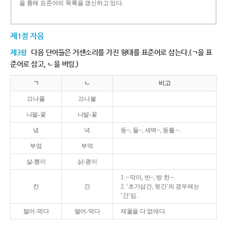
을 통해 표준어의 목록을 갱신하고 있다.
제1절 자음
제3항
다음 단어들은 거센소리를 가진 형태를 표준어로 삼는다.(ㄱ을 표
준어로 삼고, ㄴ을 버림.)
ㄱ
ㄴ
비고
끄나풀
끄나불
나팔-꽃
나발-꽃
녘
녁
동~, 들~, 새벽~, 동틀 ~.
부엌
부억
살-쾡이
삵-괭이
1. ~막이, 빈~, 방 한 ~.
칸
간
2. ‘초가삼간, 윗간’의 경우에는
‘간’임.
털어-먹다
떨어-먹다
재물을 다 없애다.