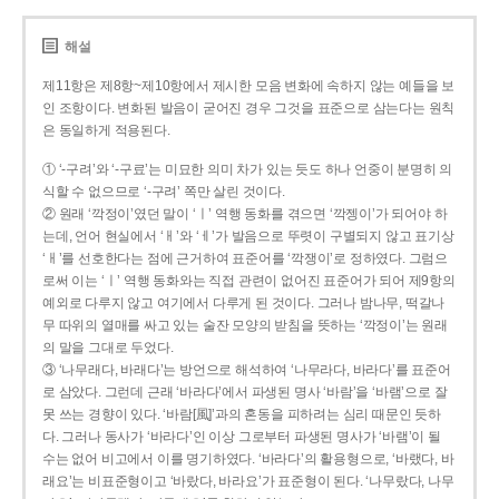
해설
제11항은 제8항~제10항에서 제시한 모음 변화에 속하지 않는 예들을 보
인 조항이다. 변화된 발음이 굳어진 경우 그것을 표준으로 삼는다는 원칙
은 동일하게 적용된다.
① ‘-구려’와 ‘-구료’는 미묘한 의미 차가 있는 듯도 하나 언중이 분명히 의
식할 수 없으므로 ‘-구려’ 쪽만 살린 것이다.
② 원래 ‘깍정이’였던 말이 ‘ㅣ’ 역행 동화를 겪으면 ‘깍젱이’가 되어야 하
는데, 언어 현실에서 ‘ㅐ’와 ‘ㅔ’가 발음으로 뚜렷이 구별되지 않고 표기상
‘ㅐ’를 선호한다는 점에 근거하여 표준어를 ‘깍쟁이’로 정하였다. 그럼으
로써 이는 ‘ㅣ’ 역행 동화와는 직접 관련이 없어진 표준어가 되어 제9항의
예외로 다루지 않고 여기에서 다루게 된 것이다. 그러나 밤나무, 떡갈나
무 따위의 열매를 싸고 있는 술잔 모양의 받침을 뜻하는 ‘깍정이’는 원래
의 말을 그대로 두었다.
③ ‘나무래다, 바래다’는 방언으로 해석하여 ‘나무라다, 바라다’를 표준어
로 삼았다. 그런데 근래 ‘바라다’에서 파생된 명사 ‘바람’을 ‘바램’으로 잘
못 쓰는 경향이 있다. ‘바람[風]’과의 혼동을 피하려는 심리 때문인 듯하
다. 그러나 동사가 ‘바라다’인 이상 그로부터 파생된 명사가 ‘바램’이 될
수는 없어 비고에서 이를 명기하였다. ‘바라다’의 활용형으로, ‘바랬다, 바
래요’는 비표준형이고 ‘바랐다, 바라요’가 표준형이 된다. ‘나무랐다, 나무