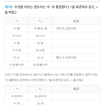
제7항
수컷을 이르는 접두사는 '수-'로 통일한다.(ㄱ을 표준어로 삼고, ㄴ
을 버림.)
ㄱ
ㄴ
비고
수-꿩
수-퀑/숫-꿩
'장끼'도 표준어임.
수-나사
숫-나사
수-놈
숫-놈
수-사돈
숫-사돈
수-소
숫-소
'황소'도 표준어임.
수-은행나무
숫-은행나무
다만 1. 다음 단어에서는 접두사 다음에서 나는 거센소리를 인정한다. 접두사 '암-
'이 결합되는 경우에도 이에 준한다.(ㄱ을 표준어로 삼고, ㄴ을 버림.)
ㄱ
ㄴ
비고
수-캉아지
숫-강아지
수-캐
숫-개