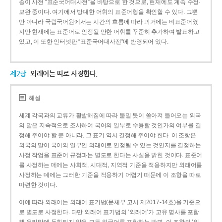
종이 사전 “표준국어대사전”을 바탕으로 한 것으로, 현재에도 계속 수정·
보완 중이다. 여기에서 방대한 어휘의 표준어형을 확인할 수 있다. 그뿐
만 아니라 국립국어원에서는 시간의 흐름에 따라 과거에는 비표준어였
지만 현재에는 표준어로 인정될 만한 어휘를 꾸준히 추가하여 발표하고
있고, 이 또한 인터넷판 “표준국어대사전”에 반영되어 있다.
제2항
외래어는 따로 사정한다.
해설
세계 각국과의 교류가 활발해짐에 따라 물밀 듯이 쏟아져 들어오는 외국
의 말은 지속적으로 조사하여 국어의 일부로 수용할 것인가의 여부를 결
정해 주어야 할 뿐 아니라, 그 표기 역시 결정해 주어야 한다. 이 조항은
외국의 말이 국어의 일부인 외래어로 인정될 수 있는 것인지를 결정하는
사정 작업을 표준어 규정과는 별도로 한다는 사실을 밝힌 것이다. 표준어
를 사정하는 데에는 사회적, 시대적, 지역적 기준을 적용하지만 외래어를
사정하는 데에는 그러한 기준을 적용하기 어렵기 때문에 이 조항을 따로
마련한 것이다.
이에 따라 외래어는 외래어 표기법(문체부 고시 제2017-14호)을 기준으
로 별도로 사정한다. 다만 외래어 표기법의 ‘외래어’가 고유 명사를 포함