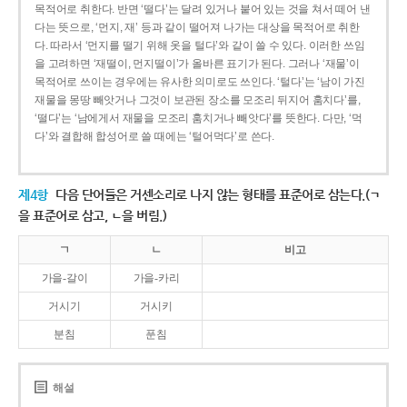
목적어로 취한다. 반면 ‘떨다’는 달려 있거나 붙어 있는 것을 쳐서 떼어 낸
다는 뜻으로, ‘먼지, 재’ 등과 같이 떨어져 나가는 대상을 목적어로 취한
다. 따라서 ‘먼지를 떨기 위해 옷을 털다’와 같이 쓸 수 있다. 이러한 쓰임
을 고려하면 ‘재떨이, 먼지떨이’가 올바른 표기가 된다. 그러나 ‘재물’이
목적어로 쓰이는 경우에는 유사한 의미로도 쓰인다. ‘털다’는 ‘남이 가진
재물을 몽땅 빼앗거나 그것이 보관된 장소를 모조리 뒤지어 훔치다’를,
‘떨다’는 ‘남에게서 재물을 모조리 훔치거나 빼앗다’를 뜻한다. 다만, ‘먹
다’와 결합해 합성어로 쓸 때에는 ‘털어먹다’로 쓴다.
제4항
다음 단어들은 거센소리로 나지 않는 형태를 표준어로 삼는다.(ㄱ
을 표준어로 삼고, ㄴ을 버림.)
ㄱ
ㄴ
비고
가을-갈이
가을-카리
거시기
거시키
분침
푼침
해설