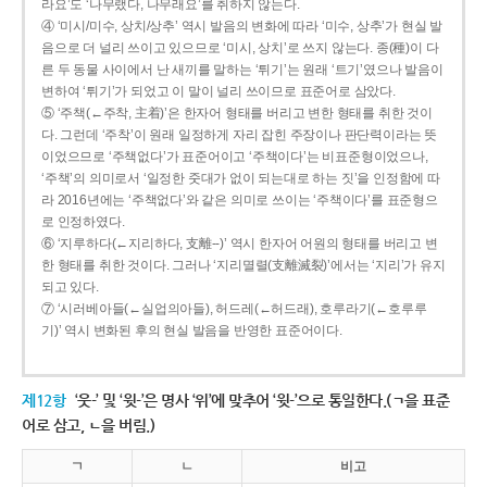
라요’도 ‘나무랬다, 나무래요’를 취하지 않는다.
④ ‘미시/미수, 상치/상추’ 역시 발음의 변화에 따라 ‘미수, 상추’가 현실 발
음으로 더 널리 쓰이고 있으므로 ‘미시, 상치’로 쓰지 않는다. 종(種)이 다
른 두 동물 사이에서 난 새끼를 말하는 ‘튀기’는 원래 ‘트기’였으나 발음이
변하여 ‘튀기’가 되었고 이 말이 널리 쓰이므로 표준어로 삼았다.
⑤ ‘주책(←주착, 主着)’은 한자어 형태를 버리고 변한 형태를 취한 것이
다. 그런데 ‘주착’이 원래 일정하게 자리 잡힌 주장이나 판단력이라는 뜻
이었으므로 ‘주책없다’가 표준어이고 ‘주책이다’는 비표준형이었으나,
‘주책’의 의미로서 ‘일정한 줏대가 없이 되는대로 하는 짓’을 인정함에 따
라 2016년에는 ‘주책없다’와 같은 의미로 쓰이는 ‘주책이다’를 표준형으
로 인정하였다.
⑥ ‘지루하다(←지리하다, 支離--)’ 역시 한자어 어원의 형태를 버리고 변
한 형태를 취한 것이다. 그러나 ‘지리멸렬(支離滅裂)’에서는 ‘지리’가 유지
되고 있다.
⑦ ‘시러베아들(←실업의아들), 허드레(←허드래), 호루라기(←호루루
기)’ 역시 변화된 후의 현실 발음을 반영한 표준어이다.
제12항
‘웃-’ 및 ‘윗-’은 명사 ‘위’에 맞추어 ‘윗-’으로 통일한다.(ㄱ을 표준
어로 삼고, ㄴ을 버림.)
ㄱ
ㄴ
비고