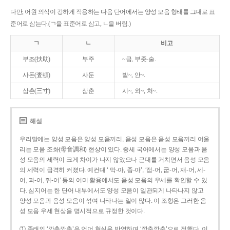
다만, 어원 의식이 강하게 작용하는 다음 단어에서는 양성 모음 형태를 그대로 표
준어로 삼는다.(ㄱ을 표준어로 삼고, ㄴ을 버림.)
ㄱ
ㄴ
비고
부조(扶助)
부주
~금, 부좃-술.
사돈(査頓)
사둔
밭~, 안~.
삼촌(三寸)
삼춘
시~, 외~, 처~.
해설
우리말에는 양성 모음은 양성 모음끼리, 음성 모음은 음성 모음끼리 어울
리는 모음 조화(母音調和) 현상이 있다. 중세 국어에서는 양성 모음과 음
성 모음의 세력이 크게 차이가 나지 않았으나 근대를 거치면서 음성 모음
의 세력이 급격히 커졌다. 예컨대 ‘ 막-아, 좁-아’, ‘접-어, 굽-어, 재-어, 세-
어, 괴-어, 쥐-어’ 등의 어미 활용에서도 음성 모음의 우세를 확인할 수 있
다. 심지어는 한 단어 내부에서도 양성 모음이 일관되게 나타나지 않고
양성 모음과 음성 모음이 섞여 나타나는 일이 많다. 이 조항은 그러한 음
성 모음 우세 현상을 명시적으로 규정한 것이다.
① 종래의 ‘깡총깡총’은 언어 현실을 반영하여 ‘깡충깡충’으로 정했다. 이