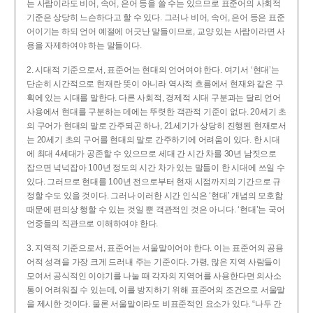
는 사람이라도 비어, 속어, 은어 등을 쓸 수는 있으므로 표준어의 사회적
기준은 상당히 느슨하다고 할 수 있다. 그러나 비어, 속어, 은어 등은 표준
어이기는 하되 언어 예절에 어긋난 말들이므로, 교양 있는 사람이라면 사
용을 자제하여야 하는 말들이다.
2. 시대적 기준으로서, 표준어는 현대의 언어여야 한다. 여기서 ‘현대’는
단순히 시간적으로 현재란 뜻이 아니라 역사적 흐름에서 현재와 같은 구
획에 있는 시대를 말한다. 다른 사회적, 경제적 시대 구분과는 달리 언어
사용에서 현대를 구분하는 데에는 뚜렷한 객관적 기준이 없다. 20세기 초
의 구어가 현대의 말로 간주되곤 하나, 21세기가 상당히 진행된 현재로서
는 20세기 초의 구어를 현대의 말로 간주하기에 어려움이 있다. 한 시대
에 최대 4세대가 공존할 수 있으므로 세대 간 시간 차를 30년 남짓으로
잡으면 넉넉잡아 100년 정도의 시간 차가 있는 말들이 한 시대에 쓰일 수
있다. 그러므로 현대를 100년 전으로부터 현재 시점까지의 기간으로 규
정할 수도 있을 것이다. 그러나 이러한 시간 인식은 ‘현대’ 개념의 모호함
때문에 편의상 행할 수 있는 것일 뿐 객관적인 것은 아니다. ‘현대’는 국어
언중들의 직관으로 이해하여야 한다.
3. 지역적 기준으로서, 표준어는 서울말이어야 한다. 이는 표준어의 공용
어적 성격을 가장 크게 드러내 주는 기준이다. 가령, 많은 지역 사람들이
모여서 공식적인 이야기를 나눌 때 각자의 지역어를 사용한다면 의사소
통이 어려워질 수 있는데, 이를 방지하기 위해 표준어의 조건으로 서울말
을 제시한 것이다. 물론 서울말이라도 비표준적인 요소가 있다. “나두 간