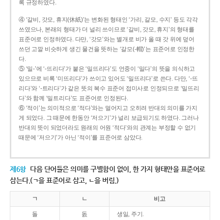
록 규정하였다.
④ ‘갈비, 갓모, 휴지(休紙)’는 변화된 형태인 ‘가리, 갈모, 수지’ 등도 각각
쓰였으나, 본래의 형태가 더 널리 쓰이므로 ‘갈비, 갓모, 휴지’의 형태를
표준어로 인정하였다. 다만, ‘갓모’와는 별개로 비가 올 때 갓 위에 덮어
쓰던 고깔 비슷하게 생긴 물건을 뜻하는 ‘갈모(-帽)’는 표준어로 인정한
다.
⑤ ‘밀-’에 ‘-뜨리다’가 붙은 ‘밀뜨리다’도 언중이 ‘밀다’의 뜻을 의식하고
있으므로 비록 ‘미뜨리다’가 쓰이고 있어도 ‘밀뜨리다’로 쓴다. 다만, ‘-뜨
리다’와 ‘-트리다’가 같은 뜻의 복수 표준어 접미사로 인정되므로 ‘밀뜨리
다’와 함께 ‘밀트리다’도 표준어로 인정된다.
⑥ ‘적이’는 의미적으로 ‘적다’와는 멀어지고 오히려 반대의 의미를 가지
게 되었다. 그 때문에 한동안 ‘저으기’가 널리 보급되기도 하였다. 그러나
반대의 뜻이 되었더라도 원래의 어원 ‘적다’와의 관계는 부정할 수 없기
때문에 ‘저으기’가 아닌 ‘적이’를 표준어로 삼았다.
제6항
다음 단어들은 의미를 구별함이 없이, 한 가지 형태만을 표준어로
삼는다.(ㄱ을 표준어로 삼고, ㄴ을 버림.)
ㄱ
ㄴ
비고
돌
돐
생일, 주기.