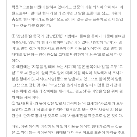
학문적으로는 어원이 밝혀져 있더라도 언중의 어원 의식이 약해져서 어
원으로부터 멀어진 형태가 널리 쓰이면 그 말을 표준어로 삼고, 어원에
충실한 형태이더라도 현실적으로 쓰이지 않는 말은 표준어로 삼지 않겠
다는 것을 다룬 조항이다.
① ‘강낭콩’은 중국의 ‘강남(江南)’ 지방에서 들여온 콩이기 때문에 붙여진
이름인데, ‘강남’의 형태가 변하여 ‘강낭’이 되었다. 제9항의 ‘남비’가 ‘냄
비’로 변한 것과 마찬가지로 언중이 이미 어원을 인식하지 않고 변한 형
태대로 발음하는 언어 현실을 그대로 반영하여 ‘강낭콩’으로 쓰게 한 것
이다.
② 예전에는 ‘지붕을 일 때에 쓰는 새끼’와 ‘좁은 골목이나 길’을 모두 ‘고
샅’으로 써 왔는데, 앞의 뜻의 말에 대해 어원 의식이 희박해져서 조사가
붙은 형태가 [고사시/고사슬] 등으로 발음되고 있으므로 앞의 뜻의 말을
‘고삿’으로 정한 것이다. ‘속고삿’은 초가지붕을 일 때 이엉을 얹기 전에
지붕 위에 건너질러 잡아매는 새끼이고, ‘겉고삿’은 이엉을 얹은 위에 걸
쳐 매는 새끼이다.
③ ‘월세(月貰)’와 뜻이 같은 말로서 과거에는 ‘삭월세’와 ‘사글세’가 모두
쓰였다. 그러나 ‘삭월세’를 한자어 ‘朔月貰’로 보는 것은 ‘사글세’의 음을
단순히 한자로 흉내 낸 것으로 보아 ‘사글세’만을 표준으로 삼은 것이다.
다만, 어원 의식이 여전히 남아 있어 어원을 의식한 형태가 쓰이는 것들
은 그 짝이 되는 비어원적인 형태보다 더 우선적으로 표준어 자격을 주도