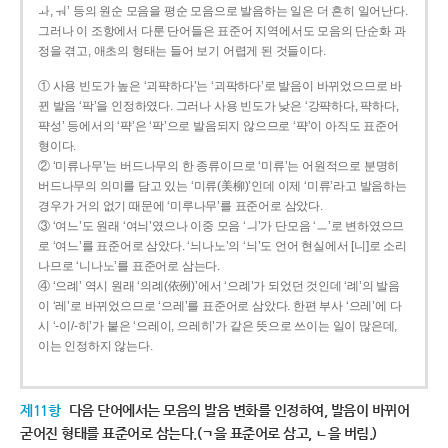
ㅘ, ㅝ’ 등의 원순 모음을 평순 모음으로 발음하는 일은 더 흔히 일어난다.
그러나 이 조항에서 다룬 단어들은 표준어 지역에서도 모음의 단순화 과
정을 겪고, 애초의 형태는 들어 보기 어렵게 된 것들이다.
① 사용 빈도가 높은 ‘괴퍅하다’는 ‘괴팍하다’로 발음이 바뀌었으므로 바
뀐 발음 ‘팍’을 인정하였다. 그러나 사용 빈도가 낮은 ‘강퍅하다, 퍅하다,
퍅성’ 등에서의 ‘퍅’은 ‘팍’으로 발음되지 않으므로 ‘퍅’이 아직도 표준어
형이다.
② ‘미류나무’는 버드나무의 한 종류이므로 ‘미류’는 어원적으로 분명히
버드나무의 의미를 담고 있는 ‘미류(美柳)’인데 이제 ‘미류’라고 발음하는
경우가 거의 없기 때문에 ‘미루나무’를 표준어로 삼았다.
③ ‘여느’도 원래 ‘여늬’였으나 이중 모음 ‘ㅢ’가 단모음 ‘ㅡ’로 변하였으므
로 ‘여느’를 표준어로 삼았다. ‘늬나노’의 ‘늬’도 언어 현실에서 [니]로 소리
나므로 ‘니나노’를 표준어로 삼는다.
④ ‘으례’ 역시 원래 ‘의례(依例)’에서 ‘으례’가 되었던 것인데 ‘례’의 발음
이 ‘레’로 바뀌었으므로 ‘으레’를 표준어로 삼았다. 한편 부사 ‘으레’에 다
시 ‘-이/-히’가 붙은 ‘으레이, 으레히’가 같은 뜻으로 쓰이는 일이 많은데,
이는 인정하지 않는다.
제11항
다음 단어에서는 모음의 발음 변화를 인정하여, 발음이 바뀌어
굳어진 형태를 표준어로 삼는다.(ㄱ을 표준어로 삼고, ㄴ을 버림.)