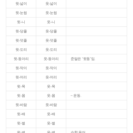
윗-넓이
웃-넓이
윗-눈썹
웃-눈썹
윗-니
웃-니
윗-당줄
웃-당줄
윗-덧줄
웃-덧줄
윗-도리
웃-도리
윗-동아리
웃-동아리
준말은 ‘윗동’임.
윗-막이
웃-막이
윗-머리
웃-머리
윗-목
웃-목
윗-몸
웃-몸
~ 운동.
윗-바람
웃-바람
윗-배
웃-배
윗-벌
웃-벌
윗-변
웃-변
수학 용어.