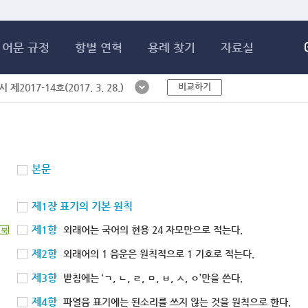
메인콘텐츠 바로가기
어문 규정
항별 연혁
용례 찾기
자료실
비교하기
제2017-14호(2017. 3. 28.)
본문
제1장 표기의 기본 원칙
제1항
외래어는 국어의 현용 24 자모만으로 적는다.
북
제2항
외래어의 1 음운은 원칙적으로 1 기호로 적는다.
제3항
받침에는 ‘ㄱ, ㄴ, ㄹ, ㅁ, ㅂ, ㅅ, ㅇ’만을 쓴다.
제4항
파열음 표기에는 된소리를 쓰지 않는 것을 원칙으로 한다.