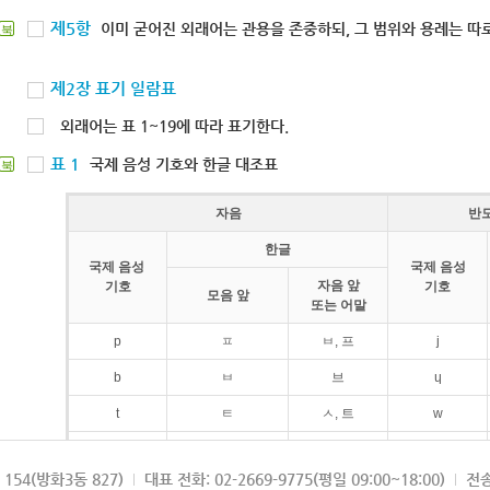
제5항
이미 굳어진 외래어는 관용을 존중하되, 그 범위와 용례는 따로
북
제2장 표기 일람표
외래어는 표 1~19에 따라 표기한다.
표 1
국제 음성 기호와 한글 대조표
북
자음
반
한글
국제 음성
국제 음성
자음 앞
기호
기호
모음 앞
또는 어말
p
ㅍ
ㅂ, 프
j
b
ㅂ
브
ɥ
t
ㅌ
ㅅ, 트
w
d
ㄷ
드
154(방화3동 827)
대표 전화: 02-2669-9775(평일 09:00~18:00)
전송
k
ㅋ
ㄱ, 크