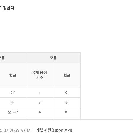
 정한다.
모음
모음
국제 음성
한글
한글
기호
이*
i
이
위
y
위
오, 우*
e
에
ø
외
: 02-2669-9737
개발지원(Open API)
ɛ
에