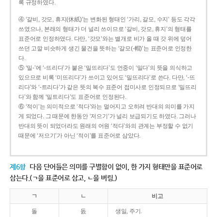
록 규정하였다.
④ ‘갈비, 갓모, 휴지(休紙)’는 변화된 형태인 ‘가리, 갈모, 수지’ 등도 각각
쓰였으나, 본래의 형태가 더 널리 쓰이므로 ‘갈비, 갓모, 휴지’의 형태를
표준어로 인정하였다. 다만, ‘갓모’와는 별개로 비가 올 때 갓 위에 덮어
쓰던 고깔 비슷하게 생긴 물건을 뜻하는 ‘갈모(-帽)’는 표준어로 인정한
다.
⑤ ‘밀-’에 ‘-뜨리다’가 붙은 ‘밀뜨리다’도 언중이 ‘밀다’의 뜻을 의식하고
있으므로 비록 ‘미뜨리다’가 쓰이고 있어도 ‘밀뜨리다’로 쓴다. 다만, ‘-뜨
리다’와 ‘-트리다’가 같은 뜻의 복수 표준어 접미사로 인정되므로 ‘밀뜨리
다’와 함께 ‘밀트리다’도 표준어로 인정된다.
⑥ ‘적이’는 의미적으로 ‘적다’와는 멀어지고 오히려 반대의 의미를 가지
게 되었다. 그 때문에 한동안 ‘저으기’가 널리 보급되기도 하였다. 그러나
반대의 뜻이 되었더라도 원래의 어원 ‘적다’와의 관계는 부정할 수 없기
때문에 ‘저으기’가 아닌 ‘적이’를 표준어로 삼았다.
제6항
다음 단어들은 의미를 구별함이 없이, 한 가지 형태만을 표준어로
삼는다.(ㄱ을 표준어로 삼고, ㄴ을 버림.)
ㄱ
ㄴ
비고
돌
돐
생일, 주기.