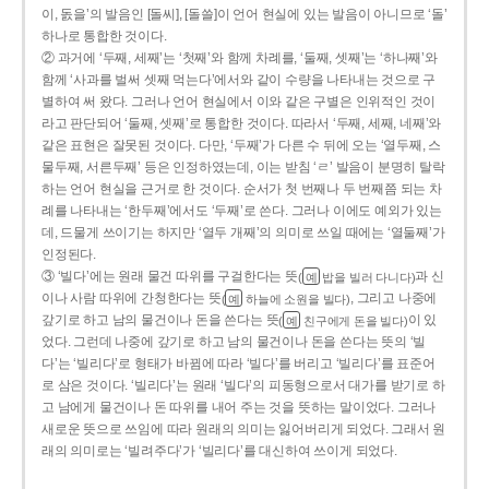
이, 돐을’의 발음인 [돌씨], [돌쓸]이 언어 현실에 있는 발음이 아니므로 ‘돌’
하나로 통합한 것이다.
② 과거에 ‘두째, 세째’는 ‘첫째’와 함께 차례를, ‘둘째, 셋째’는 ‘하나째’와
함께 ‘사과를 벌써 셋째 먹는다’에서와 같이 수량을 나타내는 것으로 구
별하여 써 왔다. 그러나 언어 현실에서 이와 같은 구별은 인위적인 것이
라고 판단되어 ‘둘째, 셋째’로 통합한 것이다. 따라서 ‘두째, 세째, 네째’와
같은 표현은 잘못된 것이다. 다만, ‘두째’가 다른 수 뒤에 오는 ‘열두째, 스
물두째, 서른두째’ 등은 인정하였는데, 이는 받침 ‘ㄹ’ 발음이 분명히 탈락
하는 언어 현실을 근거로 한 것이다. 순서가 첫 번째나 두 번째쯤 되는 차
례를 나타내는 ‘한두째’에서도 ‘두째’로 쓴다. 그러나 이에도 예외가 있는
데, 드물게 쓰이기는 하지만 ‘열두 개째’의 의미로 쓰일 때에는 ‘열둘째’가
인정된다.
③ ‘빌다’에는 원래 물건 따위를 구걸한다는 뜻
과 신
(
밥을 빌러 다니다)
예
이나 사람 따위에 간청한다는 뜻
, 그리고 나중에
(
하늘에 소원을 빌다)
예
갚기로 하고 남의 물건이나 돈을 쓴다는 뜻
이 있
(
친구에게 돈을 빌다)
예
었다. 그런데 나중에 갚기로 하고 남의 물건이나 돈을 쓴다는 뜻의 ‘빌
다’는 ‘빌리다’로 형태가 바뀜에 따라 ‘빌다’를 버리고 ‘빌리다’를 표준어
로 삼은 것이다. ‘빌리다’는 원래 ‘빌다’의 피동형으로서 대가를 받기로 하
고 남에게 물건이나 돈 따위를 내어 주는 것을 뜻하는 말이었다. 그러나
새로운 뜻으로 쓰임에 따라 원래의 의미는 잃어버리게 되었다. 그래서 원
래의 의미로는 ‘빌려주다’가 ‘빌리다’를 대신하여 쓰이게 되었다.