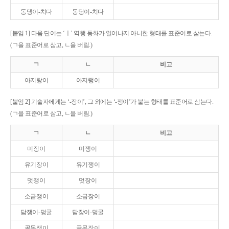
동댕이-치다
동당이-치다
[붙임 1] 다음 단어는 ‘ㅣ’ 역행 동화가 일어나지 아니한 형태를 표준어로 삼는다.
(ㄱ을 표준어로 삼고, ㄴ을 버림.)
ㄱ
ㄴ
비고
아지랑이
아지랭이
[붙임 2] 기술자에게는 ‘-장이’, 그 외에는 ‘-쟁이’가 붙는 형태를 표준어로 삼는다.
(ㄱ을 표준어로 삼고, ㄴ을 버림.)
ㄱ
ㄴ
비고
미장이
미쟁이
유기장이
유기쟁이
멋쟁이
멋장이
소금쟁이
소금장이
담쟁이-덩굴
담장이-덩굴
골목쟁이
골목장이