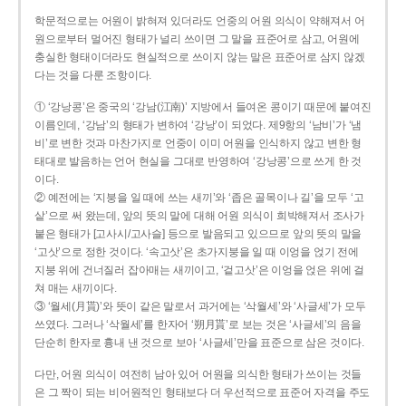
학문적으로는 어원이 밝혀져 있더라도 언중의 어원 의식이 약해져서 어
원으로부터 멀어진 형태가 널리 쓰이면 그 말을 표준어로 삼고, 어원에
충실한 형태이더라도 현실적으로 쓰이지 않는 말은 표준어로 삼지 않겠
다는 것을 다룬 조항이다.
① ‘강낭콩’은 중국의 ‘강남(江南)’ 지방에서 들여온 콩이기 때문에 붙여진
이름인데, ‘강남’의 형태가 변하여 ‘강낭’이 되었다. 제9항의 ‘남비’가 ‘냄
비’로 변한 것과 마찬가지로 언중이 이미 어원을 인식하지 않고 변한 형
태대로 발음하는 언어 현실을 그대로 반영하여 ‘강낭콩’으로 쓰게 한 것
이다.
② 예전에는 ‘지붕을 일 때에 쓰는 새끼’와 ‘좁은 골목이나 길’을 모두 ‘고
샅’으로 써 왔는데, 앞의 뜻의 말에 대해 어원 의식이 희박해져서 조사가
붙은 형태가 [고사시/고사슬] 등으로 발음되고 있으므로 앞의 뜻의 말을
‘고삿’으로 정한 것이다. ‘속고삿’은 초가지붕을 일 때 이엉을 얹기 전에
지붕 위에 건너질러 잡아매는 새끼이고, ‘겉고삿’은 이엉을 얹은 위에 걸
쳐 매는 새끼이다.
③ ‘월세(月貰)’와 뜻이 같은 말로서 과거에는 ‘삭월세’와 ‘사글세’가 모두
쓰였다. 그러나 ‘삭월세’를 한자어 ‘朔月貰’로 보는 것은 ‘사글세’의 음을
단순히 한자로 흉내 낸 것으로 보아 ‘사글세’만을 표준으로 삼은 것이다.
다만, 어원 의식이 여전히 남아 있어 어원을 의식한 형태가 쓰이는 것들
은 그 짝이 되는 비어원적인 형태보다 더 우선적으로 표준어 자격을 주도