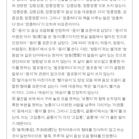
와 관련된 ‘강중강중, 깡쭝깡쭝’도 ‘강종강종, 깡쫑깡쫑’으로 쓰지 않는다.
‘깡충깡충, 강중강중, 깡쭝깡쭝’의 음성 모음 대응형은 각각 ‘껑충껑충, 겅
중겅중, 껑쭝껑쭝’이다. 그러나 ‘ 껑충하다’와 짝을 이루는 말은 ‘깡총하
다’로서 ‘깡충하다’가 오히려 비표준어이다.
② ‘-동이’도 음성 모음화를 인정하여 ‘-둥이’를 표준어로 삼았다. ‘-둥이’의
어원은 아이 ‘동(童)’을 쓴 ‘동이(童-)’이지만 현실 발음에서 멀어진 것으로
인정되어 ‘-둥이’를 표준으로 삼았다. 그에 따라 ‘귀둥이, 막둥이, 쌍둥이,
바람둥이, 흰둥이’에서 모두 ‘-둥이’를 쓴다. 다만, ‘쌍둥이’와는 별개로 ‘쌍
동밤’과 같은 단어에서는 한자어 ‘쌍동(雙童)’의 발음이 살아 있는 것으로
판단되므로 ‘쌍둥밤’으로 쓰지 않는다. 또 살이 올라 보드랍고 통통한 아
이를 뜻하는 ‘옴포동이’는 ‘옴포동하다’의 어근 ‘옴포동’에 ‘-이’가 결합된
말로서 ‘-둥이’와 관련이 없으므로 ‘옴포둥이’와 같이 쓰지 않는다.
③ ‘발가숭이’와 마찬가지로 ‘빨가숭이’도 양성 모음 뒤에 음성 모음이 결
합한 형태를 표준어로 삼는다. 이에 대응하는 짝은 ‘벌거숭이, 뻘거숭
이’이다. 그러나 ‘애송이’는 ‘애숭이’를 인정하지 않는다.
④ 물건을 보에 싸서 꾸려 놓은 것을 뜻하는 ‘보퉁이’와 함께 눈두덩의 불
룩한 부분을 뜻하는 ‘눈퉁이’나 미련한 사람을 낮추어 가리키는 ‘미련퉁
이’ 등에서도 ‘-퉁이’를 쓴다. 그러나 ‘고집통이, 골통이’에서는 ‘통이’를 쓰
는데, 이는 ‘고집통이, 골통이’가 각각 ‘고집통’, ‘골통’에 ‘-이’가 붙은 말이
기 때문이다.
⑤ ‘봉족(奉足), 주초(柱礎)’는 한자어로서의 형태를 인식하지 않고 쓰는
것이 일반적이므로 ‘봉죽, 주추’와 같이 음성 모음 형태를 인정했다.