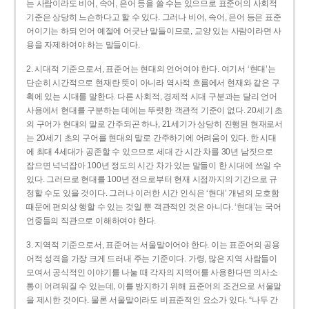
는 사람이라도 비어, 속어, 은어 등을 쓸 수는 있으므로 표준어의 사회적
기준은 상당히 느슨하다고 할 수 있다. 그러나 비어, 속어, 은어 등은 표준
어이기는 하되 언어 예절에 어긋난 말들이므로, 교양 있는 사람이라면 사
용을 자제하여야 하는 말들이다.
2. 시대적 기준으로서, 표준어는 현대의 언어여야 한다. 여기서 ‘현대’는
단순히 시간적으로 현재란 뜻이 아니라 역사적 흐름에서 현재와 같은 구
획에 있는 시대를 말한다. 다른 사회적, 경제적 시대 구분과는 달리 언어
사용에서 현대를 구분하는 데에는 뚜렷한 객관적 기준이 없다. 20세기 초
의 구어가 현대의 말로 간주되곤 하나, 21세기가 상당히 진행된 현재로서
는 20세기 초의 구어를 현대의 말로 간주하기에 어려움이 있다. 한 시대
에 최대 4세대가 공존할 수 있으므로 세대 간 시간 차를 30년 남짓으로
잡으면 넉넉잡아 100년 정도의 시간 차가 있는 말들이 한 시대에 쓰일 수
있다. 그러므로 현대를 100년 전으로부터 현재 시점까지의 기간으로 규
정할 수도 있을 것이다. 그러나 이러한 시간 인식은 ‘현대’ 개념의 모호함
때문에 편의상 행할 수 있는 것일 뿐 객관적인 것은 아니다. ‘현대’는 국어
언중들의 직관으로 이해하여야 한다.
3. 지역적 기준으로서, 표준어는 서울말이어야 한다. 이는 표준어의 공용
어적 성격을 가장 크게 드러내 주는 기준이다. 가령, 많은 지역 사람들이
모여서 공식적인 이야기를 나눌 때 각자의 지역어를 사용한다면 의사소
통이 어려워질 수 있는데, 이를 방지하기 위해 표준어의 조건으로 서울말
을 제시한 것이다. 물론 서울말이라도 비표준적인 요소가 있다. “나두 간