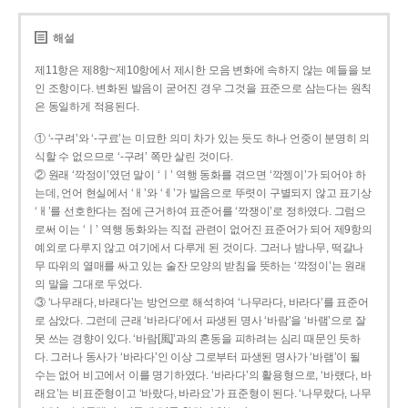
해설
제11항은 제8항~제10항에서 제시한 모음 변화에 속하지 않는 예들을 보
인 조항이다. 변화된 발음이 굳어진 경우 그것을 표준으로 삼는다는 원칙
은 동일하게 적용된다.
① ‘-구려’와 ‘-구료’는 미묘한 의미 차가 있는 듯도 하나 언중이 분명히 의
식할 수 없으므로 ‘-구려’ 쪽만 살린 것이다.
② 원래 ‘깍정이’였던 말이 ‘ㅣ’ 역행 동화를 겪으면 ‘깍젱이’가 되어야 하
는데, 언어 현실에서 ‘ㅐ’와 ‘ㅔ’가 발음으로 뚜렷이 구별되지 않고 표기상
‘ㅐ’를 선호한다는 점에 근거하여 표준어를 ‘깍쟁이’로 정하였다. 그럼으
로써 이는 ‘ㅣ’ 역행 동화와는 직접 관련이 없어진 표준어가 되어 제9항의
예외로 다루지 않고 여기에서 다루게 된 것이다. 그러나 밤나무, 떡갈나
무 따위의 열매를 싸고 있는 술잔 모양의 받침을 뜻하는 ‘깍정이’는 원래
의 말을 그대로 두었다.
③ ‘나무래다, 바래다’는 방언으로 해석하여 ‘나무라다, 바라다’를 표준어
로 삼았다. 그런데 근래 ‘바라다’에서 파생된 명사 ‘바람’을 ‘바램’으로 잘
못 쓰는 경향이 있다. ‘바람[風]’과의 혼동을 피하려는 심리 때문인 듯하
다. 그러나 동사가 ‘바라다’인 이상 그로부터 파생된 명사가 ‘바램’이 될
수는 없어 비고에서 이를 명기하였다. ‘바라다’의 활용형으로, ‘바랬다, 바
래요’는 비표준형이고 ‘바랐다, 바라요’가 표준형이 된다. ‘나무랐다, 나무