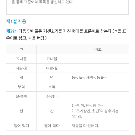
을 통해 표준어의 목록을 갱신하고 있다.
제1절 자음
제3항
다음 단어들은 거센소리를 가진 형태를 표준어로 삼는다.(ㄱ을 표
준어로 삼고, ㄴ을 버림.)
ㄱ
ㄴ
비고
끄나풀
끄나불
나팔-꽃
나발-꽃
녘
녁
동~, 들~, 새벽~, 동틀 ~.
부엌
부억
살-쾡이
삵-괭이
1. ~막이, 빈~, 방 한 ~.
칸
간
2. ‘초가삼간, 윗간’의 경우에는
‘간’임.
털어-먹다
떨어-먹다
재물을 다 없애다.