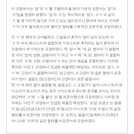
이 조항에서는 ‘암’과 ‘수’를 구별하여 쓸 때의 기본적 표준어는 ‘암’과
‘수’임을 분명히 밝혔다. ‘암’과 ‘수’는 역사적으로 ‘암ㅎ, 수ㅎ’과 같이
‘ㅎ’을 맨 마지막 음으로 가지고 있는 말이었으나 현대에 와서는 이러한
‘ㅎ’이 모두 떨어졌으므로 떨어진 형태를 기본적인 표준어로 규정하였다.
① ‘ㅎ’은 현대의 단어들에도 그 발음의 흔적이 많이 남아 있는데, 이
‘ㅎ’이 뒤의 예사소리와 결합하면 거센소리로 축약되는 일이 흔하여 이
조항에서 부가적으로 규정하였다. 즉 ‘암ㅎ’에 ‘개, 닭, 병아리’가 결합하
면 각각 ‘암캐, 암탉, 암평아리’가 되고 ‘수ㅎ’에 ‘개, 닭, 병아리’가 결합하
면 각각 ‘수캐, 수탉, 수평아리’가 되는 언어 현실을 존중하였다. 이러한
축약은 ‘다만 1’ 규정에서 언급한 예들에만 해당되는 것이므로 ‘암ㅎ, 수
ㅎ’에 ‘고양이’가 결합하더라도 ‘암고양이, 수고양이’와 같은 형태가 표준
어가 된다. 발음도 [암고양이], [수고양이]가 표준 발음이다.
② ‘수’와 뒤의 말이 결합할 때, 발음상 [ㄴ(ㄴ)] 첨가가 일어나거나 뒤의 예
사소리가 된소리가 되는 경우 사이시옷과 유사한 효과를 보이는 것이라
판단하여 ‘수’에 ‘ㅅ’을 붙인 ‘숫’을 표준어형으로 규정하였다. 이러한 경
우에는 ‘다만 2’ 규정에서 언급한 예들만 해당한다. ‘숫양, 숫염소’는 발음
이 [순냥], [순념소]이지 [수양], [수염소]가 아니므로 ‘수양, 수염소’와 같은
형태를 비표준어로 규정하였다. 또 ‘숫쥐’는 발음이 [숟쮜]이지 [수쥐]가
아니므로 ‘수쥐’와 같은 형태를 비표준어로 규정하였다.