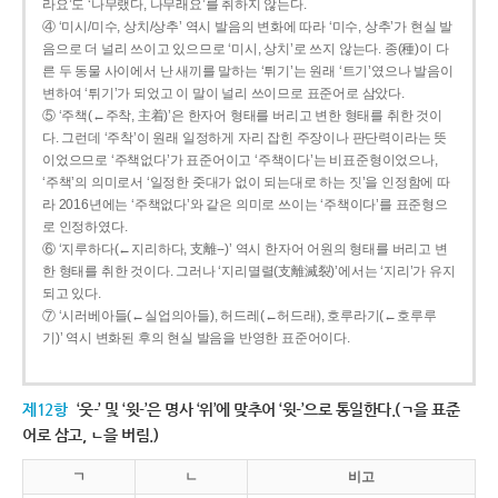
라요’도 ‘나무랬다, 나무래요’를 취하지 않는다.
④ ‘미시/미수, 상치/상추’ 역시 발음의 변화에 따라 ‘미수, 상추’가 현실 발
음으로 더 널리 쓰이고 있으므로 ‘미시, 상치’로 쓰지 않는다. 종(種)이 다
른 두 동물 사이에서 난 새끼를 말하는 ‘튀기’는 원래 ‘트기’였으나 발음이
변하여 ‘튀기’가 되었고 이 말이 널리 쓰이므로 표준어로 삼았다.
⑤ ‘주책(←주착, 主着)’은 한자어 형태를 버리고 변한 형태를 취한 것이
다. 그런데 ‘주착’이 원래 일정하게 자리 잡힌 주장이나 판단력이라는 뜻
이었으므로 ‘주책없다’가 표준어이고 ‘주책이다’는 비표준형이었으나,
‘주책’의 의미로서 ‘일정한 줏대가 없이 되는대로 하는 짓’을 인정함에 따
라 2016년에는 ‘주책없다’와 같은 의미로 쓰이는 ‘주책이다’를 표준형으
로 인정하였다.
⑥ ‘지루하다(←지리하다, 支離--)’ 역시 한자어 어원의 형태를 버리고 변
한 형태를 취한 것이다. 그러나 ‘지리멸렬(支離滅裂)’에서는 ‘지리’가 유지
되고 있다.
⑦ ‘시러베아들(←실업의아들), 허드레(←허드래), 호루라기(←호루루
기)’ 역시 변화된 후의 현실 발음을 반영한 표준어이다.
제12항
‘웃-’ 및 ‘윗-’은 명사 ‘위’에 맞추어 ‘윗-’으로 통일한다.(ㄱ을 표준
어로 삼고, ㄴ을 버림.)
ㄱ
ㄴ
비고