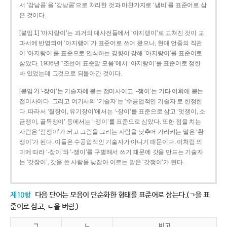
서 ‘강남콩’을 ‘강낭콩’으로 처리한 것과 마찬가지로 ‘냄비’를 표준어로 삼
은 것이다.
[붙임 1] ‘아지랑이’는 과거의 대사전들에서 ‘아지랭이’로 고쳐진 것이 교
과서에 반영되어 ‘아지랭이’가 표준어로 쓰여 왔으나, 현대 언중의 직관
이 ‘아지랑이’를 표준으로 인식하는 경향이 강해 ‘아지랑이’를 표준어로
삼았다. 1936년 “조선어 표준말 모음”에서 ‘아지랑이’를 표준어로 정한
바 있었는데 그것으로 되돌아간 것이다.
[붙임 2] ‘-장이’는 기술자에 붙는 접미사이고 ‘-쟁이’는 기타 어휘에 붙는
접미사이다. 그리고 여기서의 ‘기술자’는 ‘수공업적인 기술자’로 한정한
다. 따라서 ‘칠장이, 유기장이’에서는 ‘-장이’를 표준으로 삼고 ‘멋쟁이, 소
금쟁이, 골목쟁이’ 등에서는 ‘-쟁이’를 표준으로 삼았다. 또한 점을 치는
사람은 ‘점쟁이’가 되고 그림을 그리는 사람을 낮추어 가리키는 말은 ‘환
쟁이’가 된다. 이들은 수공업적인 기술자가 아니기 때문이다. 이처럼 의
미에 따라 ‘-장이’와 ‘-쟁이’를 구별해서 쓰기 때문에 갓을 만드는 기술자
는 ‘갓장이’, 갓을 쓴 사람을 낮잡아 이르는 말은 ‘갓쟁이’가 된다.
제10항
다음 단어는 모음이 단순화한 형태를 표준어로 삼는다.(ㄱ을 표
준어로 삼고, ㄴ을 버림.)
ㄱ
ㄴ
비고