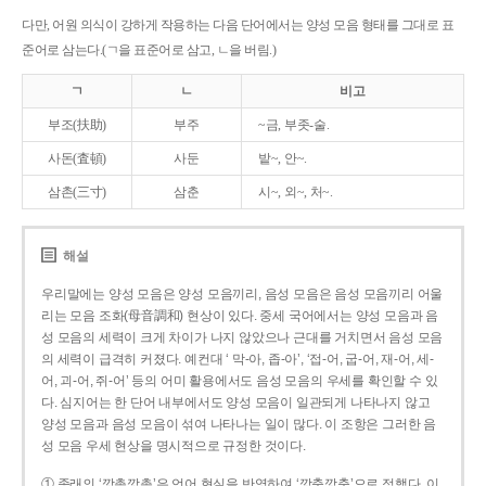
다만, 어원 의식이 강하게 작용하는 다음 단어에서는 양성 모음 형태를 그대로 표
준어로 삼는다.(ㄱ을 표준어로 삼고, ㄴ을 버림.)
ㄱ
ㄴ
비고
부조(扶助)
부주
~금, 부좃-술.
사돈(査頓)
사둔
밭~, 안~.
삼촌(三寸)
삼춘
시~, 외~, 처~.
해설
우리말에는 양성 모음은 양성 모음끼리, 음성 모음은 음성 모음끼리 어울
리는 모음 조화(母音調和) 현상이 있다. 중세 국어에서는 양성 모음과 음
성 모음의 세력이 크게 차이가 나지 않았으나 근대를 거치면서 음성 모음
의 세력이 급격히 커졌다. 예컨대 ‘ 막-아, 좁-아’, ‘접-어, 굽-어, 재-어, 세-
어, 괴-어, 쥐-어’ 등의 어미 활용에서도 음성 모음의 우세를 확인할 수 있
다. 심지어는 한 단어 내부에서도 양성 모음이 일관되게 나타나지 않고
양성 모음과 음성 모음이 섞여 나타나는 일이 많다. 이 조항은 그러한 음
성 모음 우세 현상을 명시적으로 규정한 것이다.
① 종래의 ‘깡총깡총’은 언어 현실을 반영하여 ‘깡충깡충’으로 정했다. 이