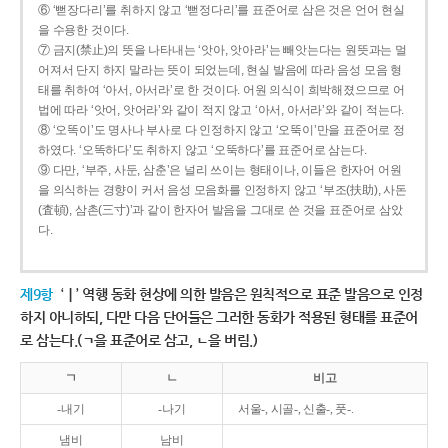
⑥ ‘뻗장다리’를 취하지 않고 ‘뻗정다리’를 표준어로 삼은 것은 언어 현실
을 수용한 것이다.
⑦ 금지(禁止)의 뜻을 나타내는 ‘앗아, 앗아라’는 빼앗는다는 원뜻과는 멀
어져서 단지 하지 말라는 뜻이 되었는데, 현실 발음에 따라 음성 모음 형
태를 취하여 ‘아서, 아서라’로 한 것이다. 어원 의식이 희박해졌으므로 어
법에 따라 ‘앗어, 앗어라’와 같이 적지 않고 ‘아서, 아서라’와 같이 적는다.
⑧ ‘오똑이’도 명사나 부사로 다 인정하지 않고 ‘오뚝이’만을 표준어로 정
하였다. ‘오똑하다’도 취하지 않고 ‘오뚝하다’를 표준어로 삼는다.
⑨ 다만, ‘부주, 사둔, 삼춘’은 널리 쓰이는 형태이나, 이들은 한자어 어원
을 의식하는 경향이 커서 음성 모음화를 인정하지 않고 ‘부조(扶助), 사돈
(査頓), 삼촌(三寸)’과 같이 한자어 발음을 그대로 쓴 것을 표준어로 삼았
다.
제9항
‘ㅣ’ 역행 동화 현상에 의한 발음은 원칙적으로 표준 발음으로 인정
하지 아니하되, 다만 다음 단어들은 그러한 동화가 적용된 형태를 표준어
로 삼는다.(ㄱ을 표준어로 삼고, ㄴ을 버림.)
ㄱ
ㄴ
비고
-내기
-나기
서울-, 시골-, 신출-, 풋-.
냄비
남비