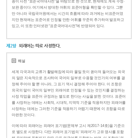
종이 사전 “표준국어대사전”을 바탕으로 한 것으로, 현재에도 계속 수정·
보완 중이다. 여기에서 방대한 어휘의 표준어형을 확인할 수 있다. 그뿐
만 아니라 국립국어원에서는 시간의 흐름에 따라 과거에는 비표준어였
지만 현재에는 표준어로 인정될 만한 어휘를 꾸준히 추가하여 발표하고
있고, 이 또한 인터넷판 “표준국어대사전”에 반영되어 있다.
제2항
외래어는 따로 사정한다.
해설
세계 각국과의 교류가 활발해짐에 따라 물밀 듯이 쏟아져 들어오는 외국
의 말은 지속적으로 조사하여 국어의 일부로 수용할 것인가의 여부를 결
정해 주어야 할 뿐 아니라, 그 표기 역시 결정해 주어야 한다. 이 조항은
외국의 말이 국어의 일부인 외래어로 인정될 수 있는 것인지를 결정하는
사정 작업을 표준어 규정과는 별도로 한다는 사실을 밝힌 것이다. 표준어
를 사정하는 데에는 사회적, 시대적, 지역적 기준을 적용하지만 외래어를
사정하는 데에는 그러한 기준을 적용하기 어렵기 때문에 이 조항을 따로
마련한 것이다.
이에 따라 외래어는 외래어 표기법(문체부 고시 제2017-14호)을 기준으
로 별도로 사정한다. 다만 외래어 표기법의 ‘외래어’가 고유 명사를 포함