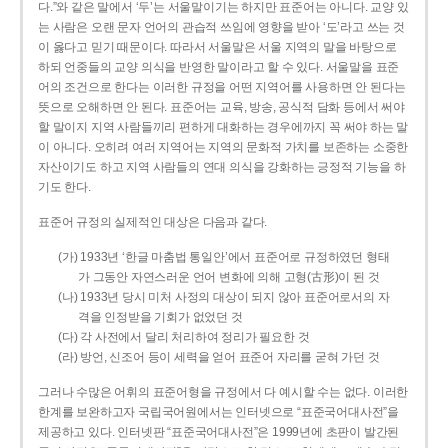
다.”와 같은 말에서 ‘두’는 서울말이기는 하지만 표준어는 아니다. 교양 있
는 사람은 오랜 문자 언어의 관습적 쓰임에 영향을 받아 ‘도’라고 쓰는 것
이 옳다고 믿기 때문이다. 따라서 서울말은 서울 지역의 말을 바탕으로
하되 언중들의 교양 의식을 반영한 말이라고 할 수 있다. 서울말을 표준
어의 조건으로 한다는 이러한 규정을 어떤 지역어를 사용하면 안 된다는
뜻으로 오해하면 안 된다. 표준어는 교육, 방송, 공식적 담화 등에서 써야
할 말이지 지역 사람들끼리 편하게 대화하는 경우에까지 꼭 써야 하는 말
이 아니다. 오히려 여러 지역어는 지역의 문화적 가치를 보존하는 소중한
자산이기도 하고 지역 사람들의 연대 의식을 강화하는 긍정적 기능을 하
기도 한다.
표준어 규정의 실제적인 대상은 다음과 같다.
(가) 1933년 ‘한글 마춤법 통일안’에서 표준어로 규정하였던 형태
가 그동안 자연스러운 언어 변화에 의해 고형(古形)이 된 것
(나) 1933년 당시 미처 사정의 대상이 되지 않아 표준어로서의 자
격을 인정받을 기회가 없었던 것
(다) 각 사전에서 달리 처리하여 정리가 필요한 것
(라) 방언, 신조어 등이 세력을 얻어 표준어 자리를 굳혀 가던 것
그러나 수많은 어휘의 표준어형을 규정에서 다 예시할 수는 없다. 이러한
한계를 보완하고자 국립국어원에서는 인터넷으로 “표준국어대사전”을
제공하고 있다. 인터넷판 “표준국어대사전”은 1999년에 초판이 발간된