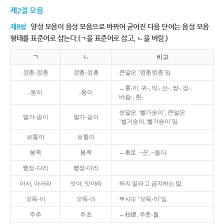
제2절 모음
제8항
양성 모음이 음성 모음으로 바뀌어 굳어진 다음 단어는 음성 모음
형태를 표준어로 삼는다.(ㄱ을 표준어로 삼고, ㄴ을 버림.)
ㄱ
ㄴ
비고
깡충-깡충
깡총-깡총
큰말은 ‘껑충껑충’임.
←童-이. 귀-, 막-, 선-, 쌍-, 검-,
-둥이
-동이
바람-, 흰-.
센말은 ‘빨가숭이’, 큰말은
발가-숭이
발가-송이
‘벌거숭이, 뻘거숭이’임.
보퉁이
보통이
봉죽
봉족
←奉足. ~꾼, ~들다.
뻗정-다리
뻗장-다리
아서, 아서라
앗아, 앗아라
하지 말라고 금지하는 말.
오뚝-이
오똑-이
부사도 ‘오뚝-이’임.
주추
주초
←柱礎. 주춧-돌.