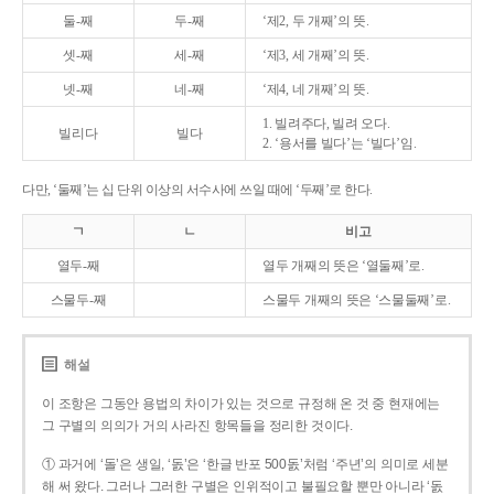
둘-째
두-째
‘제2, 두 개째’의 뜻.
셋-째
세-째
‘제3, 세 개째’의 뜻.
넷-째
네-째
‘제4, 네 개째’의 뜻.
1. 빌려주다, 빌려 오다.
빌리다
빌다
2. ‘용서를 빌다’는 ‘빌다’임.
다만, ‘둘째’는 십 단위 이상의 서수사에 쓰일 때에 ‘두째’로 한다.
ㄱ
ㄴ
비고
열두-째
열두 개째의 뜻은 ‘열둘째’로.
스물두-째
스물두 개째의 뜻은 ‘스물둘째’로.
해설
이 조항은 그동안 용법의 차이가 있는 것으로 규정해 온 것 중 현재에는
그 구별의 의의가 거의 사라진 항목들을 정리한 것이다.
① 과거에 ‘돌’은 생일, ‘돐’은 ‘한글 반포 500돐’처럼 ‘주년’의 의미로 세분
해 써 왔다. 그러나 그러한 구별은 인위적이고 불필요할 뿐만 아니라 ‘돐