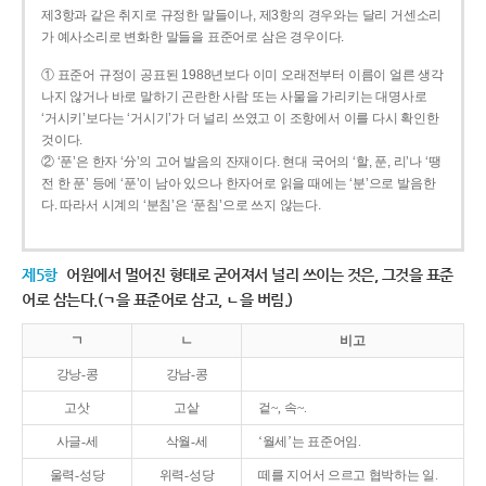
제3항과 같은 취지로 규정한 말들이나, 제3항의 경우와는 달리 거센소리
가 예사소리로 변화한 말들을 표준어로 삼은 경우이다.
① 표준어 규정이 공표된 1988년보다 이미 오래전부터 이름이 얼른 생각
나지 않거나 바로 말하기 곤란한 사람 또는 사물을 가리키는 대명사로
‘거시키’보다는 ‘거시기’가 더 널리 쓰였고 이 조항에서 이를 다시 확인한
것이다.
② ‘푼’은 한자 ‘分’의 고어 발음의 잔재이다. 현대 국어의 ‘할, 푼, 리’나 ‘땡
전 한 푼’ 등에 ‘푼’이 남아 있으나 한자어로 읽을 때에는 ‘분’으로 발음한
다. 따라서 시계의 ‘분침’은 ‘푼침’으로 쓰지 않는다.
제5항
어원에서 멀어진 형태로 굳어져서 널리 쓰이는 것은, 그것을 표준
어로 삼는다.(ㄱ을 표준어로 삼고, ㄴ을 버림.)
ㄱ
ㄴ
비고
강낭-콩
강남-콩
고삿
고샅
겉~, 속~.
사글-세
삭월-세
‘월세’는 표준어임.
울력-성당
위력-성당
떼를 지어서 으르고 협박하는 일.