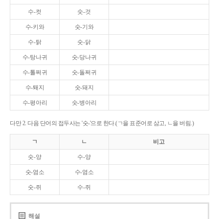
수-컷
숫-것
수-키와
숫-기와
수-탉
숫-닭
수-탕나귀
숫-당나귀
수-톨쩌귀
숫-돌쩌귀
수-퇘지
숫-돼지
수-평아리
숫-병아리
다만 2. 다음 단어의 접두사는 '숫-'으로 한다.(ㄱ을 표준어로 삼고, ㄴ을 버림.)
ㄱ
ㄴ
비고
숫-양
수-양
숫-염소
수-염소
숫-쥐
수-쥐
해설