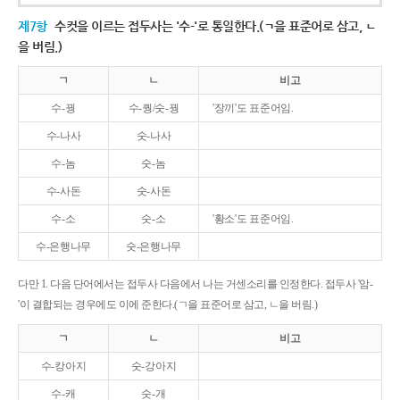
제7항
수컷을 이르는 접두사는 '수-'로 통일한다.(ㄱ을 표준어로 삼고, ㄴ
을 버림.)
ㄱ
ㄴ
비고
수-꿩
수-퀑/숫-꿩
'장끼'도 표준어임.
수-나사
숫-나사
수-놈
숫-놈
수-사돈
숫-사돈
수-소
숫-소
'황소'도 표준어임.
수-은행나무
숫-은행나무
다만 1. 다음 단어에서는 접두사 다음에서 나는 거센소리를 인정한다. 접두사 '암-
'이 결합되는 경우에도 이에 준한다.(ㄱ을 표준어로 삼고, ㄴ을 버림.)
ㄱ
ㄴ
비고
수-캉아지
숫-강아지
수-캐
숫-개