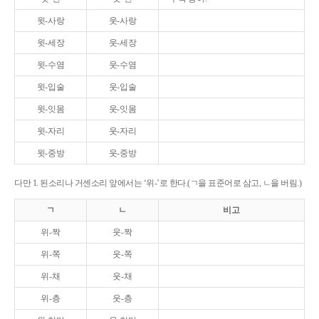
윗-사랑
웃-사랑
윗-세장
웃-세장
윗-수염
웃-수염
윗-입술
웃-입술
윗-잇몸
웃-잇몸
윗-자리
웃-자리
윗-중방
웃-중방
다만 1. 된소리나 거센소리 앞에서는 ‘위-’로 한다.(ㄱ을 표준어로 삼고, ㄴ을 버림.)
ㄱ
ㄴ
비고
위-짝
웃-짝
위-쪽
웃-쪽
위-채
웃-채
위-층
웃-층