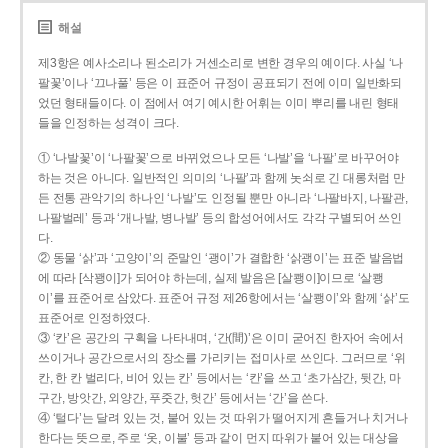
해설
제3항은 예사소리나 된소리가 거센소리로 변한 경우의 예이다. 사실 ‘나
팔꽃’이나 ‘끄나풀’ 등은 이 표준어 규정이 공표되기 전에 이미 일반화되
었던 형태들이다. 이 점에서 여기 예시한 어휘는 이미 뿌리를 내린 형태
들을 인정하는 성격이 크다.
① ‘나발꽃’이 ‘나팔꽃’으로 바뀌었으나 모든 ‘나발’을 ‘나팔’로 바꾸어야
하는 것은 아니다. 일반적인 의미의 ‘나팔’과 함께 놋쇠로 긴 대롱처럼 만
든 전통 관악기의 하나인 ‘나발’도 인정될 뿐만 아니라 ‘나팔바지, 나팔관,
나팔벌레’ 등과 ‘개나발, 병나발’ 등의 합성어에서도 각각 구별되어 쓰인
다.
② 동물 ‘삵’과 ‘고양이’의 준말인 ‘괭이’가 결합한 ‘삵괭이’는 표준 발음법
에 따라 [삭꽹이]가 되어야 하는데, 실제 발음은 [살쾡이]이므로 ‘살쾡
이’를 표준어로 삼았다. 표준어 규정 제26항에서는 ‘살쾡이’와 함께 ‘삵’도
표준어로 인정하였다.
③ ‘칸’은 공간의 구획을 나타내며, ‘간(間)’은 이미 굳어진 한자어 속에서
쓰이거나 공간으로서의 장소를 가리키는 접미사로 쓰인다. 그러므로 ‘위
칸, 한 칸 벌리다, 비어 있는 칸’ 등에서는 ‘칸’을 쓰고 ‘초가삼간, 뒷간, 마
구간, 방앗간, 외양간, 푸줏간, 헛간’ 등에서는 ‘간’을 쓴다.
④ ‘털다’는 달려 있는 것, 붙어 있는 것 따위가 떨어지게 흔들거나 치거나
한다는 뜻으로, 주로 ‘옷, 이불’ 등과 같이 먼지 따위가 붙어 있는 대상을