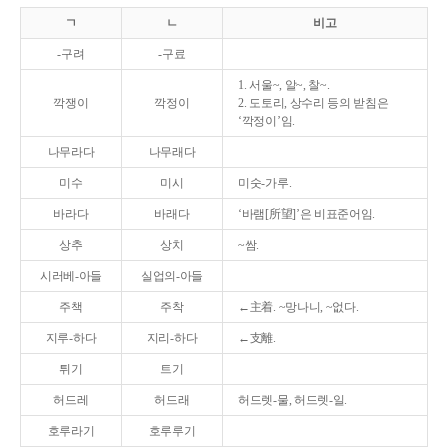
ㄱ
ㄴ
비고
-구려
-구료
1. 서울~, 알~, 찰~.
깍쟁이
깍정이
2. 도토리, 상수리 등의 받침은
‘깍정이’임.
나무라다
나무래다
미수
미시
미숫-가루.
바라다
바래다
‘바램[所望]’은 비표준어임.
상추
상치
~쌈.
시러베-아들
실업의-아들
주책
주착
←主着. ~망나니, ~없다.
지루-하다
지리-하다
←支離.
튀기
트기
허드레
허드래
허드렛-물, 허드렛-일.
호루라기
호루루기