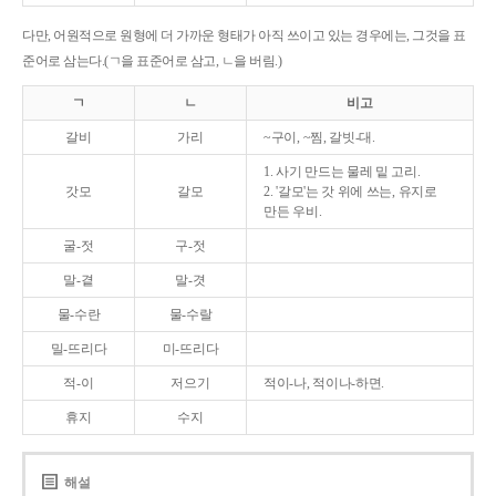
다만, 어원적으로 원형에 더 가까운 형태가 아직 쓰이고 있는 경우에는, 그것을 표
준어로 삼는다.(ㄱ을 표준어로 삼고, ㄴ을 버림.)
ㄱ
ㄴ
비고
갈비
가리
~구이, ~찜, 갈빗-대.
1. 사기 만드는 물레 밑 고리.
갓모
갈모
2. '갈모'는 갓 위에 쓰는, 유지로
만든 우비.
굴-젓
구-젓
말-곁
말-겻
물-수란
물-수랄
밀-뜨리다
미-뜨리다
적-이
저으기
적이-나, 적이나-하면.
휴지
수지
해설