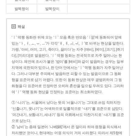
발목쟁이
발목장이
해설
‘ㅣ’ 역행 동화란 뒤에 오는 ‘ㅣ’ 모음 혹은 반모음 ‘ㅣ[j]’에 동화되어 앞에
있는 ‘ㅏ, ㅓ, ㅗ, ㅜ, ㅡ’가 각각 ‘ㅐ, ㅔ, ㅚ, ㅟ, ㅣ’로 바뀌는 현상을 말한다.
가령, ‘아비, 어미, 고기, 죽이다, 끓이다’는 자주 [애비], [에미], [괴기], [쥐기
다], [끼리다]로 발음된다. ‘ㅣ’ 역행 동화는 전국적으로 자주 일어나는 현
상이다. 체언에 조사가 붙은 ‘밥이’를 [배비]와 같이 발음하는 경우는 일부
지역에 국한되어 있으나, 한 단어 안에서는 ‘ㅣ’ 역행 동화가 자주 일어난
다. 그러나 대부분 주의해서 발음하면 피할 수 있는 발음이므로 그 동화
형을 표준어로 삼기 어렵다. 또한 이 동화 현상은 매우 광범위하여 그 동
화형을 다 표준어로 인정하면 오히려 혼란을 일으킬 우려도 있다. 그리하
여 ‘ㅣ’ 역행 동화 현상을 인정하는 표준어는 최소화하였다.
① ‘-나기’는, 서울에서 났다는 뜻의 ‘서울나기’는 그대로 쓰임 직하지만
‘신출나기, 풋나기’는 어색하므로 일률적으로 ‘-내기’를 표준으로 삼았다.
‘여간내기, 보통내기, 새내기’ 등의 어휘에서도 마찬가지로 ‘-내기’를 표준
으로 삼는다.
② ‘남비’는 종래 일본어 ‘나베[鍋]’에서 온 말이라 하여 원형을 의식해서
처리했던 것이나, 현대에는 어원 의식이 거의 사라졌다. 따라서 제5항에