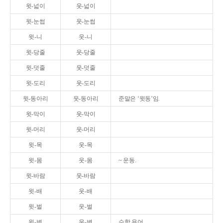
윗-넓이
웃-넓이
윗-눈썹
웃-눈썹
윗-니
웃-니
윗-당줄
웃-당줄
윗-덧줄
웃-덧줄
윗-도리
웃-도리
윗-동아리
웃-동아리
준말은 ‘윗동’임.
윗-막이
웃-막이
윗-머리
웃-머리
윗-목
웃-목
윗-몸
웃-몸
~ 운동.
윗-바람
웃-바람
윗-배
웃-배
윗-벌
웃-벌
윗-변
웃-변
수학 용어.