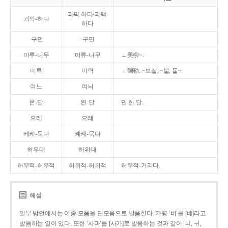
괴퍅-하다/괴팩-
괴팍-하다
하다
-구먼
-구면
미루-나무
미류-나무
←美柳~.
미륵
미력
←彌勒. ~보살, ~불, 돌~.
여느
여늬
온-달
왼-달
만 한 달.
으레
으례
케케-묵다
켸켸-묵다
허우대
허위대
허우적-허우적
허위적-허위적
허우적-거리다.
해설
일부 방언에서는 이중 모음을 단모음으로 발음한다. 가령 ‘벼’를 [베]라고
발음하는 일이 있다. 또한 ‘사과’를 [사가]로 발음하는 것과 같이 ‘ㅚ, ㅟ,