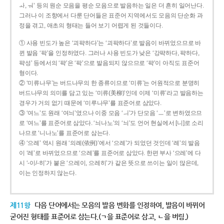
ㅘ, ㅝ’ 등의 원순 모음을 평순 모음으로 발음하는 일은 더 흔히 일어난다.
그러나 이 조항에서 다룬 단어들은 표준어 지역에서도 모음의 단순화 과
정을 겪고, 애초의 형태는 들어 보기 어렵게 된 것들이다.
① 사용 빈도가 높은 ‘괴퍅하다’는 ‘괴팍하다’로 발음이 바뀌었으므로 바
뀐 발음 ‘팍’을 인정하였다. 그러나 사용 빈도가 낮은 ‘강퍅하다, 퍅하다,
퍅성’ 등에서의 ‘퍅’은 ‘팍’으로 발음되지 않으므로 ‘퍅’이 아직도 표준어
형이다.
② ‘미류나무’는 버드나무의 한 종류이므로 ‘미류’는 어원적으로 분명히
버드나무의 의미를 담고 있는 ‘미류(美柳)’인데 이제 ‘미류’라고 발음하는
경우가 거의 없기 때문에 ‘미루나무’를 표준어로 삼았다.
③ ‘여느’도 원래 ‘여늬’였으나 이중 모음 ‘ㅢ’가 단모음 ‘ㅡ’로 변하였으므
로 ‘여느’를 표준어로 삼았다. ‘늬나노’의 ‘늬’도 언어 현실에서 [니]로 소리
나므로 ‘니나노’를 표준어로 삼는다.
④ ‘으례’ 역시 원래 ‘의례(依例)’에서 ‘으례’가 되었던 것인데 ‘례’의 발음
이 ‘레’로 바뀌었으므로 ‘으레’를 표준어로 삼았다. 한편 부사 ‘으레’에 다
시 ‘-이/-히’가 붙은 ‘으레이, 으레히’가 같은 뜻으로 쓰이는 일이 많은데,
이는 인정하지 않는다.
제11항
다음 단어에서는 모음의 발음 변화를 인정하여, 발음이 바뀌어
굳어진 형태를 표준어로 삼는다.(ㄱ을 표준어로 삼고, ㄴ을 버림.)