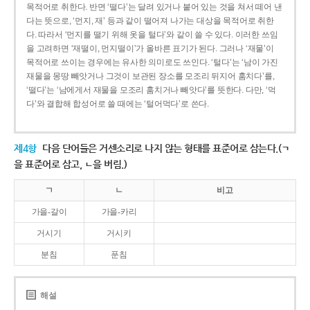
목적어로 취한다. 반면 ‘떨다’는 달려 있거나 붙어 있는 것을 쳐서 떼어 낸
다는 뜻으로, ‘먼지, 재’ 등과 같이 떨어져 나가는 대상을 목적어로 취한
다. 따라서 ‘먼지를 떨기 위해 옷을 털다’와 같이 쓸 수 있다. 이러한 쓰임
을 고려하면 ‘재떨이, 먼지떨이’가 올바른 표기가 된다. 그러나 ‘재물’이
목적어로 쓰이는 경우에는 유사한 의미로도 쓰인다. ‘털다’는 ‘남이 가진
재물을 몽땅 빼앗거나 그것이 보관된 장소를 모조리 뒤지어 훔치다’를,
‘떨다’는 ‘남에게서 재물을 모조리 훔치거나 빼앗다’를 뜻한다. 다만, ‘먹
다’와 결합해 합성어로 쓸 때에는 ‘털어먹다’로 쓴다.
제4항
다음 단어들은 거센소리로 나지 않는 형태를 표준어로 삼는다.(ㄱ
을 표준어로 삼고, ㄴ을 버림.)
ㄱ
ㄴ
비고
가을-갈이
가을-카리
거시기
거시키
분침
푼침
해설