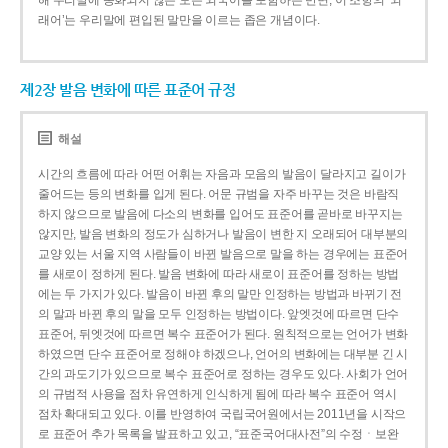
해 우리말에 동화되지 않은 모든 외국어를 포함하는 반면, 이 조항의 ‘외
래어’는 우리말에 편입된 말만을 이르는 좁은 개념이다.
제2장 발음 변화에 따른 표준어 규정
해설
시간의 흐름에 따라 어떤 어휘는 자음과 모음의 발음이 달라지고 길이가
줄어드는 등의 변화를 입게 된다. 어문 규범을 자주 바꾸는 것은 바람직
하지 않으므로 발음에 다소의 변화를 입어도 표준어를 곧바로 바꾸지는
않지만, 발음 변화의 정도가 심하거나 발음이 변한 지 오래되어 대부분의
교양 있는 서울 지역 사람들이 바뀐 발음으로 말을 하는 경우에는 표준어
를 새로이 정하게 된다. 발음 변화에 따라 새로이 표준어를 정하는 방법
에는 두 가지가 있다. 발음이 바뀐 후의 말만 인정하는 방법과 바뀌기 전
의 말과 바뀐 후의 말을 모두 인정하는 방법이다. 앞엣것에 따르면 단수
표준어, 뒤엣것에 따르면 복수 표준어가 된다. 원칙적으로는 언어가 변화
하였으면 단수 표준어로 정해야 하겠으나, 언어의 변화에는 대부분 긴 시
간의 과도기가 있으므로 복수 표준어로 정하는 경우도 있다. 사회가 언어
의 규범적 사용을 점차 유연하게 인식하게 됨에 따라 복수 표준어 역시
점차 확대되고 있다. 이를 반영하여 국립국어원에서는 2011년을 시작으
로 표준어 추가 목록을 발표하고 있고, “표준국어대사전”의 수정ㆍ보완