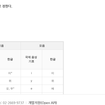
 정한다.
모음
모음
국제 음성
한글
한글
기호
이*
i
이
위
y
위
오, 우*
e
에
ø
외
: 02-2669-9737
개발지원(Open API)
ɛ
에