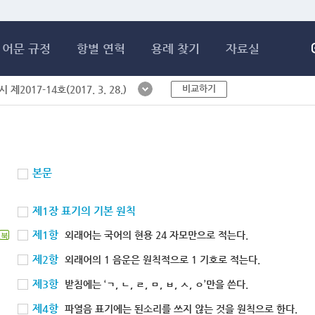
메인콘텐츠 바로가기
어문 규정
항별 연혁
용례 찾기
자료실
비교하기
제2017-14호(2017. 3. 28.)
본문
제1장 표기의 기본 원칙
제1항
외래어는 국어의 현용 24 자모만으로 적는다.
북
제2항
외래어의 1 음운은 원칙적으로 1 기호로 적는다.
제3항
받침에는 ‘ㄱ, ㄴ, ㄹ, ㅁ, ㅂ, ㅅ, ㅇ’만을 쓴다.
제4항
파열음 표기에는 된소리를 쓰지 않는 것을 원칙으로 한다.