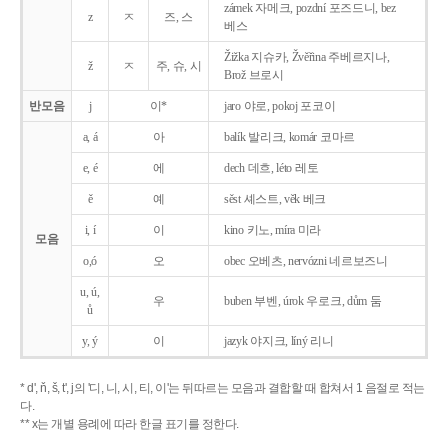
zámek 자메크, pozdní 포즈드니, bez
z
ㅈ
즈, 스
베스
Žižka 지슈카, Žvěřina 주베르지나,
ž
ㅈ
주, 슈, 시
Brož 브로시
반모음
j
이*
jaro 야로, pokoj 포코이
a, á
아
balík 발리크, komár 코마르
e, é
에
dech 데흐, léto 레토
ě
예
sěst 셰스트, věk 베크
i, í
이
kino 키노, míra 미라
모음
o,ó
오
obec 오베츠, nervózni 네르보즈니
u, ú,
우
buben 부벤, úrok 우로크, dům 둠
ů
y, ý
이
jazyk
야지크, líný 리니
* d', ň, š, t', j의 '디, 니, 시, 티, 이'는 뒤따르는 모음과 결합할 때 합쳐서 1 음절로 적는
다.
** x는 개별 용례에 따라 한글 표기를 정한다.