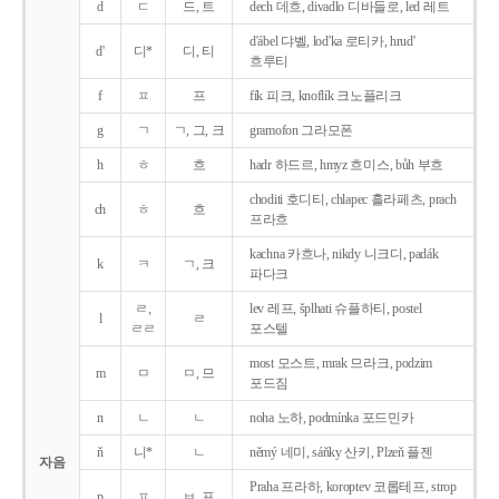
d
ㄷ
드, 트
dech 데흐, divadlo 디바들로, led 레트
d'ábel 댜벨, lod'ka 로티카, hrud'
d'
디*
디, 티
흐루티
f
ㅍ
프
fík 피크, knoflík 크노플리크
g
ㄱ
ㄱ, 그, 크
gramofon 그라모폰
h
ㅎ
흐
hadr 하드르, hmyz 흐미스, bůh 부흐
choditi 호디티, chlapec 흘라페츠, prach
ch
ㅎ
흐
프라흐
kachna 카흐나, nikdy 니크디, padák
k
ㅋ
ㄱ, 크
파다크
ㄹ,
lev 레프, šplhati 슈플하티, postel
l
ㄹ
ㄹㄹ
포스텔
most 모스트, mrak 므라크, podzim
m
ㅁ
ㅁ, 므
포드짐
n
ㄴ
ㄴ
noha 노하, podmínka 포드민카
ň
니*
ㄴ
němý 네미, sáňky 산키, Plzeň 플젠
자음
Praha 프라하, koroptev 코롭테프, strop
p
ㅍ
ㅂ, 프