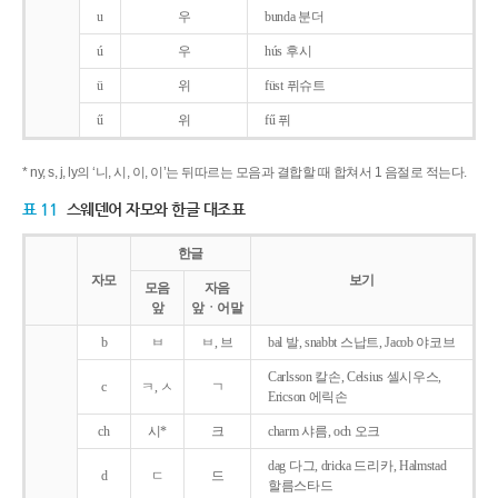
u
우
bunda 분더
ú
우
hús 후시
ü
위
füst 퓌슈트
ű
위
fű 퓌
* ny, s, j, ly의 ‘니, 시, 이, 이’는 뒤따르는 모음과 결합할 때 합쳐서 1 음절로 적는다.
표 11
스웨덴어 자모와 한글 대조표
한글
자모
보기
모음
자음
앞
앞ㆍ어말
b
ㅂ
ㅂ, 브
bal 발, snabbt 스납트, Jacob 야코브
Carlsson 칼손, Celsius 셀시우스,
c
ㅋ, ㅅ
ㄱ
Ericson 에릭손
ch
시*
크
charm 샤름, och 오크
dag 다그, dricka 드리카, Halmstad
d
ㄷ
드
할름스타드