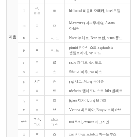
ㄹ,
l
ㄹ
bibliotecǎ 비블리오테커, hotel 호텔
ㄹㄹ
Maramureş 마라무레슈, Avram
m
ㅁ
ㅁ
아브람
자음
n
ㄴ
ㄴ, 느
Nucet 누체트, Bran 브란, pumn 품느
pianist 피아니스트, septembrie
p
ㅍ
ㅂ, 프
셉템브리에, cap 카프
r
ㄹ
르
radio 라디오, dor 도르
s
ㅅ
스
Sibiu 시비우, pas 파스
ş
시*
슈
şag 샤그, Mureş 무레슈
t
ㅌ
트
telefonist 텔레포니스트, bilet 빌레트
ţ
ㅊ
츠
ţigarǎ 치가러, braţ 브라츠
v
ㅂ
브
Victoria 빅토리아, Braşov 브라쇼브
ㄱㅅ,
크스,
x**
taxi 탁시, examen 에그자멘
그ㅈ
ㄱ스
z
ㅈ
즈
ziar 지아르, autobuz 아우토부즈