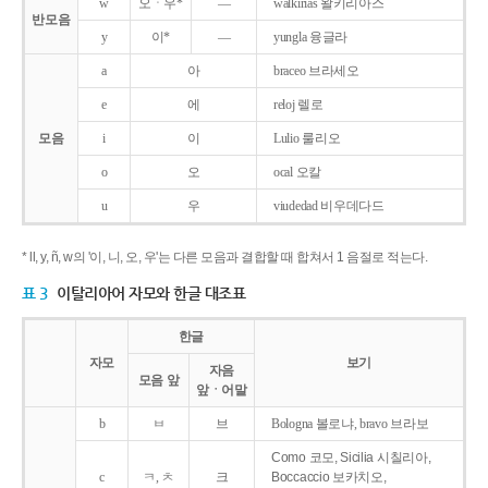
w
오ㆍ우*
―
walkirias 왈키리아스
반모음
y
이*
―
yungla 융글라
a
아
braceo 브라세오
e
에
reloj 렐로
모음
i
이
Lulio 룰리오
o
오
ocal 오칼
u
우
viudedad 비우데다드
* ll, y, ñ, w의 '이, 니, 오, 우'는 다른 모음과 결합할 때 합쳐서 1 음절로 적는다.
표 3
이탈리아어 자모와 한글 대조표
한글
자모
보기
자음
모음 앞
앞ㆍ어말
b
ㅂ
브
Bologna 볼로냐, bravo 브라보
Como 코모, Sicilia 시칠리아,
c
ㅋ, ㅊ
크
Boccaccio 보카치오,