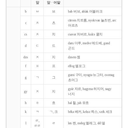
앞
앞ㆍ어말
b
ㅂ
브
bab 버브, ablak 어블러크
citrom 치트롬, nyolcvan 뇰츠번, arc
c
ㅊ
츠
어르츠
cs
ㅊ
치
csavar 처버르, kulcs 쿨치
daru 더루, medve 메드베, gond
d
ㄷ
드
곤드
dzs
ㅈ
지
dzsem 젬
f
ㅍ
프
elfog 엘포그
gumi 구미, nyugta 뉴그터, csomag
g
ㄱ
그
초머그
gyár 자르, hagyma 허지머, nagy
gy
ㅈ
지
너지
h
ㅎ
흐
hal 헐, juh 유흐
k
ㅋ
ㄱ, 크
béka 베커, keksz 켁스, szék 세크
ㄹ,
l
ㄹ
len 렌, meleg 멜레그, dél 델
ㄹㄹ