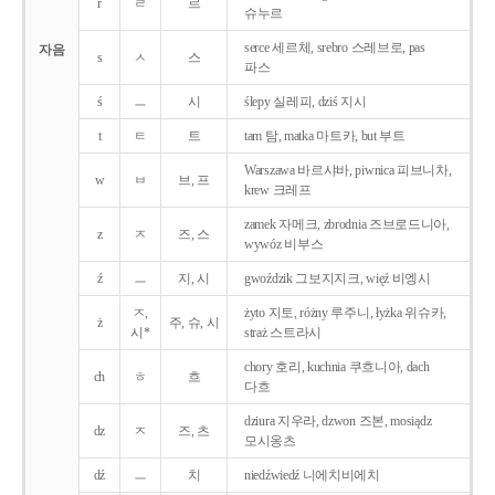
r
ㄹ
르
슈누르
serce 세르체, srebro 스레브로, pas
자음
s
ㅅ
스
파스
ś
ㅡ
시
ślepy 실레피, dziś 지시
t
ㅌ
트
tam 탐, matka 마트카, but 부트
Warszawa 바르샤바, piwnica 피브니차,
w
ㅂ
브, 프
krew 크레프
zamek 자메크, zbrodnia 즈브로드니아,
z
ㅈ
즈, 스
wywóz 비부스
ź
ㅡ
지, 시
gwoździk 그보지지크, więź 비엥시
ㅈ,
żyto 지토, różny 루주니, łyżka 위슈카,
ż
주, 슈, 시
시*
straż 스트라시
chory 호리, kuchnia 쿠흐니아, dach
ch
ㅎ
흐
다흐
dziura 지우라, dzwon 즈본, mosiądz
dz
ㅈ
즈, 츠
모시옹츠
dź
ㅡ
치
niedźwiedź 니에치비에치