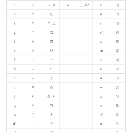
t
ㅌ
ㅅ, 트
w
오, 우*
e
에
d
ㄷ
드
ø
외
k
ㅋ
ㄱ, 크
ɛ
에
g
ㄱ
그
ɛ̃
앵
f
ㅍ
프
œ
외
v
ㅂ
브
욍
θ
ㅅ
스
æ
애
ð
ㄷ
드
a
아
s
ㅅ
스
ɑ
아
z
ㅈ
즈
ɑ̃
앙
ʃ
시
슈, 시
ʌ
어
ʒ
ㅈ
지
ɔ
오
ʦ
ㅊ
츠
ɔ̃
옹
ʣ
ㅈ
즈
o
오