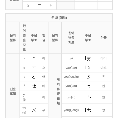
h
ㅎ
운 모 (韻母)
한
어
한어
음의
병
주음
한
음의
주음
병음
한글
분류
음
부호
글
분류
부호
자모
자
모
a
아
yai
야이
o
오
yao
(iao)
야오
e
어
you
(iou,
iu)
유
제
치
ê
에
yan
(ian)
옌
단운
류
單韻
齊
yi
이
yin(in)
인
齒
(i)
類
wu
우
yang
(iang)
양
(u)