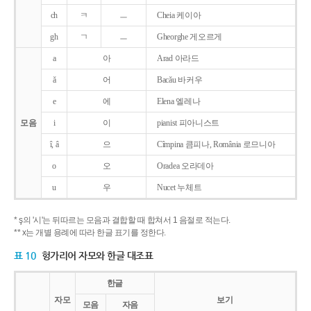
ch
ㅋ
ㅡ
Cheia 케이아
gh
ㄱ
ㅡ
Gheorghe 게오르게
a
아
Arad 아라드
ǎ
어
Bacǎu 바커우
e
에
Elena 엘레나
모음
i
이
pianist 피아니스트
î, â
으
Cîmpina 큼피나, România 로므니아
o
오
Oradea 오라데아
u
우
Nucet 누체트
* ş의 '시'는 뒤따르는 모음과 결합할 때 합쳐서 1 음절로 적는다.
** x는 개별 용례에 따라 한글 표기를 정한다.
표 10
헝가리어 자모와 한글 대조표
한글
자모
보기
모음
자음