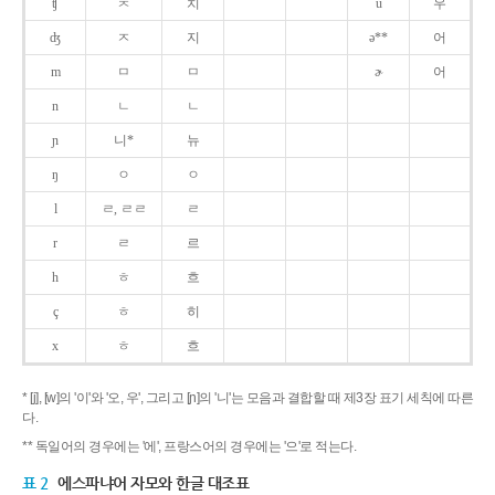
ʧ
ㅊ
치
u
우
ʤ
ㅈ
지
ə**
어
m
ㅁ
ㅁ
ɚ
어
n
ㄴ
ㄴ
ɲ
니*
뉴
ŋ
ㅇ
ㅇ
l
ㄹ, ㄹㄹ
ㄹ
r
ㄹ
르
h
ㅎ
흐
ç
ㅎ
히
x
ㅎ
흐
* [j], [w]의 '이'와 '오, 우', 그리고 [ɲ]의 '니'는 모음과 결합할 때 제3장 표기 세칙에 따른
다.
** 독일어의 경우에는 '에', 프랑스어의 경우에는 '으'로 적는다.
표 2
에스파냐어 자모와 한글 대조표