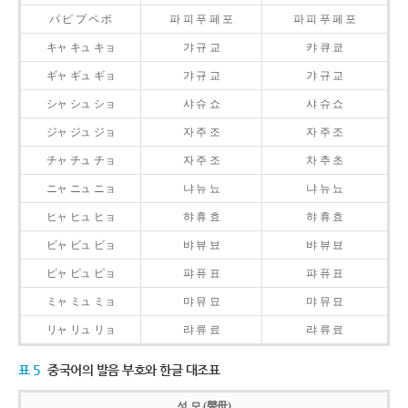
パ ピ プ ペ ポ
파 피 푸 페 포
파 피 푸 페 포
キャ キュ キョ
갸 규 교
캬 큐 쿄
ギャ ギュ ギョ
갸 규 교
갸 규 교
シャ シュ ショ
샤 슈 쇼
샤 슈 쇼
ジャ ジュ ジョ
자 주 조
자 주 조
チャ チュ チョ
자 주 조
차 추 초
ニャ ニュ ニョ
냐 뉴 뇨
냐 뉴 뇨
ヒャ ヒュ ヒョ
햐 휴 효
햐 휴 효
ビャ ビュ ビョ
뱌 뷰 뵤
뱌 뷰 뵤
ピャ ピュ ピョ
퍄 퓨 표
퍄 퓨 표
ミャ ミュ ミョ
먀 뮤 묘
먀 뮤 묘
リャ リュ リョ
랴 류 료
랴 류 료
표 5
중국어의 발음 부호와 한글 대조표
성 모 (聲母)