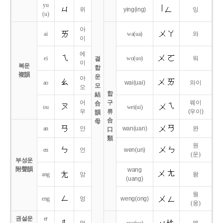
yu
위
ying
(ing)
잉
(u)
아
ai
wa
(ua)
와
이
에
ei
wo
(uo)
워
결
이
복운
합
複韻
운
아
ao
wai
(uai)
와이
모
오
합
結
어
구
웨이
合
ou
wei
(ui)
우
류
(우이)
韻
合
母
an
안
wan
(uan)
완
口
類
원
en
언
wen
(un)
(운)
부성운
附聲韻
wang
ang
앙
왕
(uang)
웡
eng
엉
weng
(ong)
(웅)
권설운
er