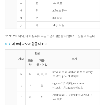
o
오
udo 우도
ó
우
próba 프루바
u
우
kula 쿨라
y
이
daktyl 닥틸
* ż, sz, rz의 '시'와 j의 '이'는 뒤따르는 모음과 결합할 때 합쳐서 1 음절로 적는다.
표 7
체코어 자모와 한글 대조표
한글
자모
보기
모음
자음
앞
앞ㆍ어말
barva 바르바, obchod 옵호트, dobrý
b
ㅂ
ㅂ, 브, 프
도브리, jeřab 예르자프
cigareta 치가레타, nemocnice
c
ㅊ
츠
네모츠니체, nemoc 네모츠
čapek 차페크, kulečnik 쿨레치니크,
č
ㅊ
치
míč 미치