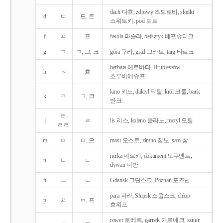
dach 다흐, zdrowy 즈드로비, słodki
d
ㄷ
드, 트
스워트키, pod 포트
f
ㅍ
프
fasola 파솔라, befsztyk 베프슈티크
g
ㄱ
ㄱ, 그, 크
góra 구라, grad 그라트, targ 타르크
herbata 헤르바타, Hrubieszów
h
ㅎ
흐
흐루비에슈프
kino 키노, daktyl 닥틸, król 크룰, bank
k
ㅋ
ㄱ, 크
반크
ㄹ,
l
ㄹ
lis 리스, kolano 콜라노, motyl 모틸
ㄹㄹ
m
ㅁ
ㅁ, 므
most 모스트, zimno 짐노, sam 삼
nerka 네르카, dokument 도쿠멘트,
n
ㄴ
ㄴ
dywan 디반
ń
ㅡ
ㄴ
Gdańsk 그단스크, Poznań 포즈난
para 파라, Słupsk 스웁스크, chłop
p
ㅍ
ㅂ, 프
흐워프
rower 로베르, garnek 가르네크, sznur