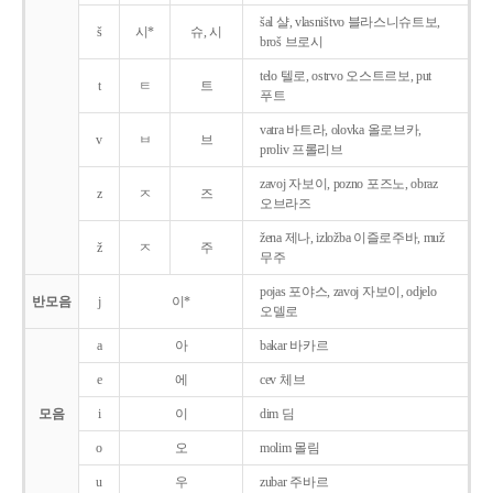
šal 샬, vlasništvo 블라스니슈트보,
š
시*
슈, 시
broš 브로시
telo 텔로, ostrvo 오스트르보, put
t
ㅌ
트
푸트
vatra 바트라, olovka 올로브카,
v
ㅂ
브
proliv 프롤리브
zavoj 자보이, pozno 포즈노, obraz
z
ㅈ
즈
오브라즈
žena 제나, izložba 이즐로주바, muž
ž
ㅈ
주
무주
pojas 포야스, zavoj 자보이, odjelo
반모음
j
이*
오델로
a
아
bakar 바카르
e
에
cev 체브
모음
i
이
dim 딤
o
오
molim 몰림
u
우
zubar 주바르