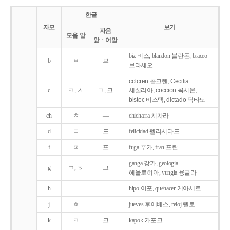
한글
자모
보기
자음
모음 앞
앞ㆍ어말
biz 비스, blandon 블란돈, braceo
b
ㅂ
브
브라세오
colcren 콜크렌, Cecilia
c
ㅋ, ㅅ
ㄱ, 크
세실리아, coccion 콕시온,
bistec 비스텍, dictado 딕타도
ch
ㅊ
―
chicharra 치차라
d
ㄷ
드
felicidad 펠리시다드
f
ㅍ
프
fuga 푸가, fran 프란
ganga 강가, geologia
g
ㄱ, ㅎ
그
헤올로히아, yungla 융글라
h
―
―
hipo 이포, quehacer 케아세르
j
ㅎ
―
jueves 후에베스, reloj 렐로
k
ㅋ
크
kapok 카포크