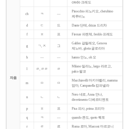
credo 크레도
Pinocchio 피노키오, cherubino
ch
ㅋ
―
케루비노
d
ㄷ
드
Dante 단테, drizza 드리차
f
ㅍ
프
Firenze 피렌체, freddo 프레도
Galileo 갈릴레오, Genova
g
ㄱ, ㅈ
그
제노바, gloria 글로리아
h
―
―
hanno 안노, oh 오
Milano 밀라노, largo 라르고,
l
ㄹ, ㄹㄹ
ㄹ
palco 팔코
자음
Macchiavelli 마키아벨리, mamma
m
ㅁ
ㅁ
맘마, Campanella 캄파넬라
Nero 네로, Anna 안나,
n
ㄴ
ㄴ
divertimento 디베르티멘토
p
ㅍ
프
Pisa 피사, prima 프리마
q
ㅋ
―
quando 콴도, queto 퀘토
r
ㄹ
르
Roma 로마, Marconi 마르코니