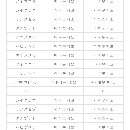
ア イ ウ エ オ
아 이 우 에 오
아 이 우 에 오
カ キ ク ケ コ
가 기 구 게 고
카 키 쿠 케 코
サ シ ス セ ソ
사 시 스 세 소
사 시 스 세 소
タ チ ツ テ ト
다 지 쓰 데 도
타 치 쓰 테 토
ナ ニ ヌ ネ ノ
나 니 누 네 노
나 니 누 네 노
ハ ヒ フ ヘ ホ
하 히 후 헤 호
하 히 후 헤 호
マ ミ ム メ モ
마 미 무 메 모
마 미 무 메 모
ヤ イ ユ エ ヨ
야 이 유 에 요
야 이 유 에 요
ラ リ ル レ ロ
라 리 루 레 로
라 리 루 레 로
ワ (ヰ) ウ (ヱ) ヲ
와 (이) 우 (에) 오
와 (이) 우 (에) 오
ン
ㄴ
ガ ギ グ ゲ ゴ
가 기 구 게 고
가 기 구 게 고
ザ ジ ズ ゼ ゾ
자 지 즈 제 조
자 지 즈 제 조
ダ ヂ ヅ デ ド
다 지 즈 데 도
다 지 즈 데 도
バ ビ ブ ベ ボ
바 비 부 베 보
바 비 부 베 보