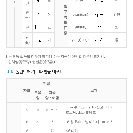
얼
yue
(ue)
웨
*
(r)
촬
ya
구
야
yuan
(uan)
위안
(ia)
류
撮
yo
요
yun
(un)
윈
口
類
ye
예
yong
(iong)
융
(ie)
[ ]는 단독 발음될 경우의 표기임. ( )는 자음이 선행할 경우의 표기임.
* 순치성(脣齒聲), 권설운(捲舌韻).
표 6
폴란드어 자모와 한글 대조표
한글
자모
보기
모음
자음
앞
앞ㆍ어말
burak 부라크, szybko 십코, dobrze
b
ㅂ
ㅂ, 브, 프
도브제, chleb 흘레프
c
ㅊ
츠
cel 첼, Balicki 발리츠키, noc 노츠
ć
ㅡ
치
dać 다치