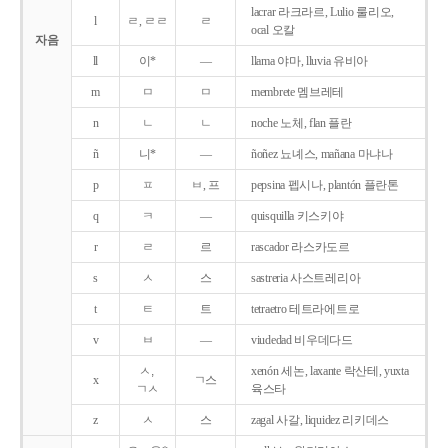
lacrar 라크라르, Lulio 룰리오,
l
ㄹ, ㄹㄹ
ㄹ
ocal 오칼
자음
ll
이*
―
llama 야마, lluvia 유비아
m
ㅁ
ㅁ
membrete 멤브레테
n
ㄴ
ㄴ
noche 노체, flan 플란
ñ
니*
―
ñoñez 뇨녜스, mañana 마냐나
p
ㅍ
ㅂ, 프
pepsina 펩시나, plantón 플란톤
q
ㅋ
―
quisquilla 키스키야
r
ㄹ
르
rascador 라스카도르
s
ㅅ
스
sastreria 사스트레리아
t
ㅌ
트
tetraetro 테트라에트로
v
ㅂ
―
viudedad 비우데다드
ㅅ,
xenón 세논, laxante 락산테, yuxta
x
ㄱ스
ㄱㅅ
육스타
z
ㅅ
스
zagal 사갈, liquidez 리키데스