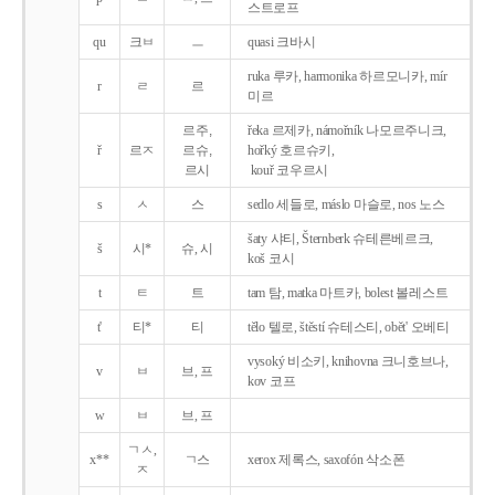
스트로프
qu
크ㅂ
ㅡ
quasi 크바시
ruka 루카, harmonika 하르모니카, mír
r
ㄹ
르
미르
르주,
řeka 르제카, námořník 나모르주니크,
ř
르ㅈ
르슈,
hořký 호르슈키,
르시
kouř 코우르시
s
ㅅ
스
sedlo 세들로, máslo 마슬로, nos 노스
šaty 샤티, Šternberk 슈테른베르크,
š
시*
슈, 시
koš 코시
t
ㅌ
트
tam 탐, matka 마트카, bolest 볼레스트
t'
티*
티
tělo 텔로, štěstí 슈테스티, obět' 오베티
vysoký 비소키, knihovna 크니호브나,
v
ㅂ
브, 프
kov 코프
w
ㅂ
브, 프
ㄱㅅ,
x**
ㄱ스
xerox 제록스, saxofón 삭소폰
ㅈ