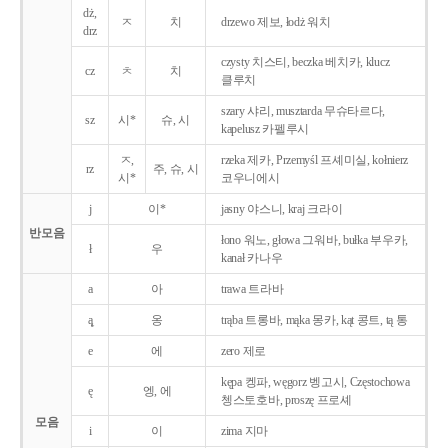
dż,
ㅈ
치
drzewo 제보, łodż 워치
drz
czysty 치스티, beczka 베치카, klucz
cz
ㅊ
치
클루치
szary 샤리, musztarda 무슈타르다,
sz
시*
슈, 시
kapelusz 카펠루시
ㅈ,
rzeka 제카, Przemyśl 프셰미실, kołnierz
rz
주, 슈, 시
시*
코우니에시
j
이*
jasny 야스니, kraj 크라이
반모음
łono 워노, głowa 그워바, bułka 부우카,
ł
우
kanał 카나우
a
아
trawa 트라바
ą̨
옹
trąba 트롱바, mąka 몽카, kąt 콩트, tą 통
e
에
zero 제로
kępa 켕파, węgorz 벵고시, Częstochowa
ę
엥, 에
쳉스토호바, proszę 프로셰
모음
i
이
zima 지마