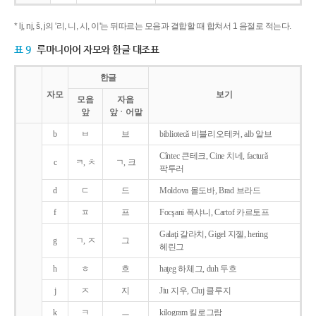
* lj, nj, š, j의 '리, 니, 시, 이'는 뒤따르는 모음과 결합할 때 합쳐서 1 음절로 적는다.
표 9
루마니아어 자모와 한글 대조표
한글
자모
보기
모음
자음
앞
앞ㆍ어말
b
ㅂ
브
bibliotecǎ 비블리오테커, alb 알브
Cîntec 큰테크, Cine 치네, facturǎ
c
ㅋ, ㅊ
ㄱ, 크
팍투러
d
ㄷ
드
Moldova 몰도바, Brad 브라드
f
ㅍ
프
Focşani 폭샤니, Cartof 카르토프
Galaţi 갈라치, Gigel 지젤, hering
g
ㄱ, ㅈ
그
헤린그
h
ㅎ
흐
haţeg 하체그, duh 두흐
j
ㅈ
지
Jiu 지우, Cluj 클루지
k
ㅋ
ㅡ
kilogram 킬로그람