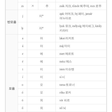
zs
ㅈ
주
zsák 자크, tőzsde 퇴주데, rozs 로주
ajak 어여크, fej 페이, január
j
이*
여누아르
반모음
lyuk 유크, mélység 메이셰그, király
ly
이*
키라이
a
어
lakat 러커트
á
아
máj 마이
e
에
mert 메르트
é
에
mész 메스
i
이
isten 이슈텐
í
이
sí 시
o
오
torna 토르너
모음
ó
오
róka 로커
ö
외
sör 쇠르
ő
외
nő 뇌