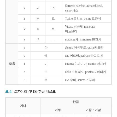
Sorrento 소렌토, asma 아스마,
s
ㅅ
스
sasso 사소
t
ㅌ
트
Torino 토리노, tranne 트란네
Vivace 비바체, manovra
v
ㅂ
브
마노브라
z
ㅊ
―
nozze 노체, mancanza 만칸차
a
아
abituro 아비투로, capra 카프라
e
에
erta 에르타, padrone 파드로네
모음
i
이
infamia 인파미아, manica 마니카
o
오
oblio 오블리오, poetica 포에티카
u
우
uva 우바, spuma 스푸마
표 4
일본어의 가나와 한글 대조표
한글
가나
어두
어중ㆍ어말