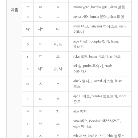
m
ㅁ
ㅁ
málna 말너, bomba 봄버, álom 알롬
자음
n
ㄴ
ㄴ
néma 네머, bunda 분더, pihen 피헨
nyak 녀크, hányszor 하니소르, irány
ny
니*
니
이라니
árpa 아르퍼, csipke 칩케, hónap
p
ㅍ
ㅂ, 프
호너프
r
ㄹ
르
róka 로커, barna 버르너, ár 아르
sál 샬, puska 푸슈카, aratás
s
시*
슈, 시
어러타시
alszik 얼시크, asztal 어스털, húsz
sz
ㅅ
스
후스
ajto 어이토, borotva 보로트버, csont
t
ㅌ
트
촌트
ty
ㅊ
치
atya 어처
vesz 베스, évszázad 에브사저드,
v
ㅂ
브
enyv 에니브
z
ㅈ
즈
zab 저브, kezd 케즈드, blúz 블루즈