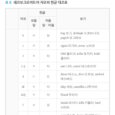
표 8
세르보크로아트어 자모와 한글 대조표
한글
자모
보기
모음
자음
앞
앞ㆍ어말
bog 보그, drobnjak 드로브냐크,
b
ㅂ
브
pogreb 포그레브
c
ㅊ
츠
cigara 치가라, novac 노바츠
čelik 첼리크, točka 토치카, kolač
č
ㅊ
치
콜라치
ć, tj
ㅊ
치
naći 나치, sestrić 세스트리치
desno 데스노, drvo 드르보, medved
d
ㄷ
드
메드베드
dž
ㅈ
지
džep 제프, narudžba 나루지바
đ,dj
ㅈ
지
Ðurađ 주라지
fasada 파사다, kifla 키플라, šaraf
f
ㅍ
프
샤라프