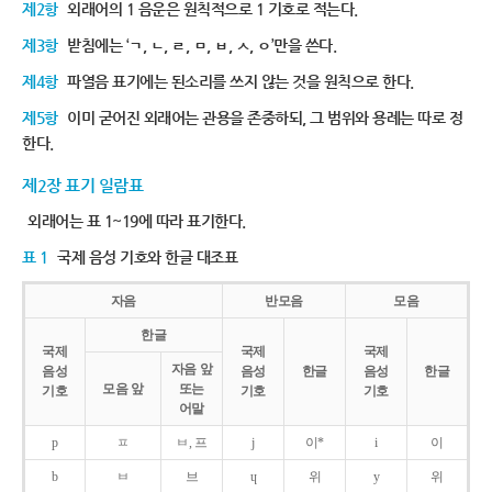
제2항
외래어의 1 음운은 원칙적으로 1 기호로 적는다.
제3항
받침에는 ‘ㄱ, ㄴ, ㄹ, ㅁ, ㅂ, ㅅ, ㅇ’만을 쓴다.
제4항
파열음 표기에는 된소리를 쓰지 않는 것을 원칙으로 한다.
제5항
이미 굳어진 외래어는 관용을 존중하되, 그 범위와 용례는 따로 정
한다.
제2장 표기 일람표
외래어는 표 1~19에 따라 표기한다.
표 1
국제 음성 기호와 한글 대조표
자음
반모음
모음
한글
국제
국제
국제
자음 앞
음성
음성
한글
음성
한글
모음 앞
또는
기호
기호
기호
어말
p
ㅍ
ㅂ, 프
j
이*
i
이
b
ㅂ
브
ɥ
위
y
위