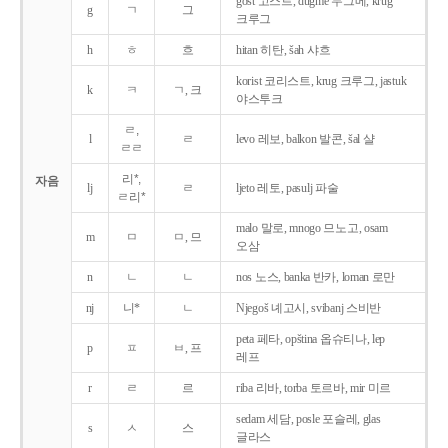
gost 고스트, dugme 두그메, krug
g
ㄱ
그
크루그
h
ㅎ
흐
hitan 히탄, šah 샤흐
korist 코리스트, krug 크루그, jastuk
k
ㅋ
ㄱ, 크
야스투크
ㄹ,
l
ㄹ
levo 레보, balkon 발콘, šal 샬
ㄹㄹ
리*,
자음
lj
ㄹ
ljeto 레토, pasulj 파술
ㄹ리*
malo 말로, mnogo 므노고, osam
m
ㅁ
ㅁ, 므
오삼
n
ㄴ
ㄴ
nos 노스, banka 반카, loman 로만
nj
니*
ㄴ
Njegoš 녜고시, svibanj 스비반
peta 페타, opština 옵슈티나, lep
p
ㅍ
ㅂ, 프
레프
r
ㄹ
르
riba 리바, torba 토르바, mir 미르
sedam 세담, posle 포슬레, glas
s
ㅅ
스
글라스