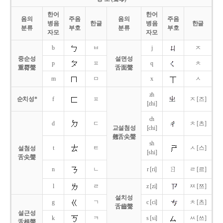
한어
한어
음의
주음
음의
주음
병음
한글
병음
한글
분류
부호
분류
부호
자모
자모
b
ㅂ
j
ㅈ
중순성
설면성
p
ㅍ
q
ㅊ
重脣聲
舌面聲
m
ㅁ
x
ㅅ
zh
순치성*
f
ㅍ
ㅈ [즈]
[zhi]
ch
d
ㄷ
ㅊ [츠]
교설첨성
[chi]
翹舌尖聲
sh
t
ㅌ
ㅅ [스]
설첨성
[shi]
舌尖聲
ㄖ
n
ㄴ
r [ri]
ㄹ [르]
l
ㄹ
z [zi]
ㅉ [쯔]
설치성
g
ㄱ
c [ci]
ㅊ [츠]
舌齒聲
설근성
k
ㅋ
s [si]
ㅆ [쓰]
舌根聲