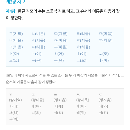
제2장 자모
제4항
한글 자모의 수는 스물넉 자로 하고, 그 순서와 이름은 다음과 같
이 정한다.
ㄱ(기역)
ㄴ(니은)
ㄷ(디귿)
ㄹ(리을)
ㅁ(미음)
ㅂ(비읍)
ㅅ(시옷)
ㅇ(이응)
ㅈ(지읒)
ㅊ(치읓)
ㅋ(키읔)
ㅌ(티읕)
ㅍ(피읖)
ㅎ(히읗)
ㅏ(아)
ㅑ(야)
ㅓ(어)
ㅕ(여)
ㅗ(오)
ㅛ(요)
ㅜ(우)
ㅠ(유)
ㅡ(으)
ㅣ(이)
[붙임 1] 위의 자모로써 적을 수 없는 소리는 두 개 이상의 자모를 어울러서 적되, 그
순서와 이름은 다음과 같이 정한다.
ㄲ
ㄸ
ㅃ
ㅆ
ㅉ
(쌍기역)
(쌍디귿)
(쌍비읍)
(쌍시옷)
(쌍지읒)
ㅐ(애)
ㅒ(얘)
ㅔ(에)
ㅖ(예)
ㅘ(와)
ㅙ(왜)
ㅚ(외)
ㅝ(워)
ㅞ(웨)
ㅟ(위)
ㅢ(의)