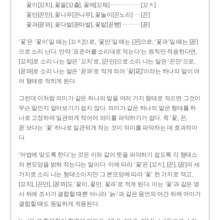
……………
꽃이[꼬치], 꽃을[꼬츨], 꽃에[꼬체]
[꼬ㅊ]
…
꽃만[꼰만], 꽃나무[꼰나무], 꽃놀이[꼰노리]
[꼰]
………
꽃과[꼳꽈], 꽃다발[꼳따발], 꽃밭[꼳빧]
[꼳]
‘꽃’은 ‘꽃이’일 때는 [꼬ㅊ]으로, ‘꽃만’일 때는 [꼰]으로, ‘꽃과’일 때는 [꼳]
으로 소리 난다. 만약 ‘표준어를 소리대로 적는다’는 원칙만 적용한다면,
[꼬치]로 소리 나는 말은 ‘꼬치’로, [꼰만]으로 소리 나는 말은 ‘꼰만’으로,
[꼳꽈]로 소리 나는 말은 ‘꼳꽈’로 적게 되어 ‘꽃[花]’이라는 하나의 말이 여
러 형태로 적히게 된다.
그런데 이처럼 의미가 같은 하나의 말을 여러 가지 형태로 적으면 그것이
무슨 말인지 알아보기가 쉽지 않다. 의미가 같은 하나의 말은 형태를 하
나로 고정하여 일관되게 적어야 의미를 파악하기가 쉽다. 즉 ‘꽃, 꼰,
꼳’보다는 ‘꽃’ 하나로 일관되게 적는 것이 의미를 파악하는 데 효과적이
다.
‘어법에 맞도록 한다’는 것은 이와 같이 뜻을 파악하기 쉽도록 각 형태소
의 본모양을 밝혀 적는다는 말이다. 이에 따라 ‘꽃’은 [꼬ㅊ], [꼰], [꼳]의 세
가지로 소리 나는 형태소이지만 그 본모양에 따라 ‘꽃’ 한 가지로 적고,
[꼬치], [꼰만], [꼳꽈]도 ‘꽃이, 꽃만, 꽃과’로 적게 된다. 이는 ‘꽃’과 같은 명
사 뒤에 조사가 결합할 때뿐 아니라 ‘늙-’과 같은 용언의 어간 뒤에 어미가
결합할 때도 동일하게 적용된다.