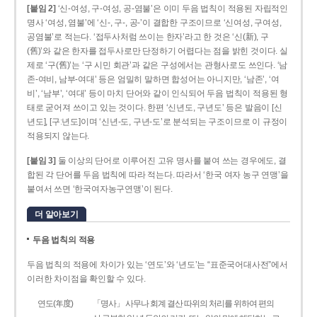
[붙임 2]
‘신-여성, 구-여성, 공-염불’은 이미 두음 법칙이 적용된 자립적인
명사 ‘여성, 염불’에 ‘신-, 구-, 공-’이 결합한 구조이므로 ‘신여성, 구여성,
공염불’로 적는다. ‘접두사처럼 쓰이는 한자’라고 한 것은 ‘신(新), 구
(舊)’와 같은 한자를 접두사로만 단정하기 어렵다는 점을 밝힌 것이다. 실
제로 ‘구(舊)’는 ‘구 시민 회관’과 같은 구성에서는 관형사로도 쓰인다. ‘남
존­-여비, 남부-­여대’ 등은 엄밀히 말하면 합성어는 아니지만, ‘남존’, ‘여
비’, ‘남부’, ‘여대’ 등이 마치 단어와 같이 인식되어 두음 법칙이 적용된 형
태로 굳어져 쓰이고 있는 것이다. 한편 ‘신년도, 구년도’ 등은 발음이 [신
년도], [구ː년도]이며 ‘신년­-도, 구년-­도’로 분석되는 구조이므로 이 규정이
적용되지 않는다.
[붙임 3]
둘 이상의 단어로 이루어진 고유 명사를 붙여 쓰는 경우에도, 결
합된 각 단어를 두음 법칙에 따라 적는다. 따라서 ‘한국 여자 농구 연맹’을
붙여서 쓰면 ‘한국여자농구연맹’이 된다.
더 알아보기
두음 법칙의 적용
두음 법칙의 적용에 차이가 있는 ‘연도’와 ‘년도’는 “표준국어대사전”에서
이러한 차이점을 확인할 수 있다.
연도(年度)
「명사」 사무나 회계 결산 따위의 처리를 위하여 편의