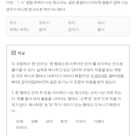
다만, ‘ㄱ, ㅂ’ 받침 뒤에서 나는 된소리는, 같은 음절이나 비슷한 음절이 겹쳐 나는
경우가 아니면 된소리로 적지 아니한다.
국수
깍두기
딱지
색시
싹둑(~싹둑)
법석
갑자기
몹시
해설
이 조항에서 ‘한 단어’는 ‘한 형태소로 이루어진 단어’를 의미하는 것으로
풀이할 수 있다. 실제로 예시하고 있는 단어와 규정의 적용을 받는 부분
은 모두 하나의 형태소 내부이다. 따라서 복합어인 ‘눈곱[눈꼽], 발바닥[발
빠닥], 잠자리[잠짜리]’와 같은 표기는 이 조항의 적용을 받지 않는다.
1. 한 형태소 안의 두 모음 사이에서 나는 된소리는 소리 나는 대로 적는
다. 예를 들어 새의 울음을 나타내는 형태소 ‘소쩍’은 ‘솟적’으로 적을 이
유가 없다. 왜냐하면 ‘솟’과 ‘적’이 의미가 있는 형태소가 아니기 때문이
다.
어깨
오빠
새끼
토끼
가꾸다
기쁘다
아끼다