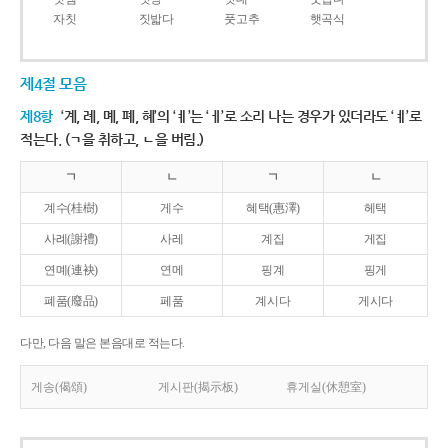
자칫
짓밟다
풋고추
햇곡식
제4절 모음
제8항
‘계, 례, 몌, 폐, 혜’의 ‘ㅖ’는 ‘ㅔ’로 소리 나는 경우가 있더라도 ‘ㅖ’로
적는다. (ㄱ을 취하고, ㄴ을 버림.)
ㄱ
ㄴ
ㄱ
ㄴ
계수(桂樹)
게수
혜택(惠澤)
헤택
사례(謝禮)
사레
계집
게집
연몌(連袂)
연메
핑계
핑게
폐품(廢品)
페품
계시다
게시다
다만, 다음 말은 본음대로 적는다.
게송(偈頌)
게시판(揭示板)
휴게실(休憩室)