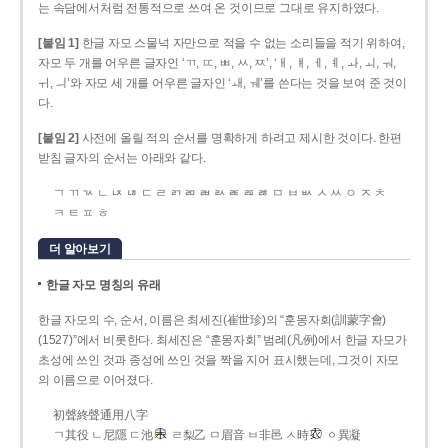
는 속담에서처럼 전통적으로 쓰여 온 것이므로 그대로 유지하였다.
[붙임 1]
한글 자모 스물넉 자만으로 적을 수 없는 소리들을 적기 위하여,
자모 두 개를 어우른 글자인 ‘ㄲ, ㄸ, ㅃ, ㅆ, ㅉ’, ‘ㅐ, ㅒ, ㅔ, ㅖ, ㅘ, ㅚ, ㅝ,
ㅟ, ㅢ’와 자모 세 개를 어우른 글자인 ‘ㅙ, ㅞ’를 쓴다는 것을 보여 준 것이
다.
[붙임 2]
사전에 올릴 적의 순서를 명확하게 하려고 제시한 것이다. 한편
받침 글자의 순서는 아래와 같다.
ㄱ ㄲ ㄳ ㄴ ㄵ ㄶ ㄷ ㄹ ㄺ ㄻ ㄼ ㄽ ㄾ ㄿ ㅀ ㅁ ㅂ ㅄ ㅅ ㅆ ㅇ ㅈ ㅊ
ㅋ ㅌ ㅍ ㅎ
더 알아보기
한글 자모 명칭의 유래
한글 자모의 수, 순서, 이름은 최세진(崔世珍)의 “훈몽자회(訓蒙字會)
(1527)”에서 비롯한다. 최세진은 “훈몽자회” 범례(凡例)에서 한글 자모가
초성에 쓰인 것과 종성에 쓰인 것을 짝을 지어 표시했는데, 그것이 자모
의 이름으로 이어졌다.
初聲終聲通用八字
ㄱ其役 ㄴ尼隱 ㄷ池
ㄹ梨乙 ㅁ眉音 ㅂ非邑 ㅅ時
ㆁ異凝