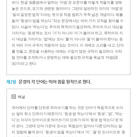
르다. 한글 맞춤법에서 말하는 ‘어법’은 표준어를 어떻게 적을지를 정해
놓은 것으로, 표기와 관련된 원리이다. 그런데 일반적인 의미의 ‘어법’은
‘말의 일정한 법칙’이라는 뜻으로 적용 범위가 무척 넓은 개념이다. 예를
들어 “동생이 밥을 먹는다.”라는 문장에서는 여러 가지 규칙을 찾아볼 수
있다. 서술어 ‘먹는다’는 주어와 목적어가 필요하며, 주어의 지시 대상을
가리키는 ‘동생’에는 조사 ‘가’가 아니라 ‘이’가 붙어야 하고, 목적어의 지
시 대상을 가리키는 ‘밥’에는 조사 ‘를’이 아니라 ‘을’이 붙어야 한다는 등
의 여러 가지 규칙이 적용되어 있는 것이다. 이 외에도 소리를 내고, 단어
를 만들고, 문장을 사용하는 데에는 수없이 많은 규칙이 필요하다. 이처
럼 언어를 조직하거나 운영하는 데에 필요한 규칙을 폭넓게 ‘어법(語
法)’이라고 한다.
제2항
문장의 각 단어는 띄어 씀을 원칙으로 한다.
해설
국어에서 단어를 단위로 띄어쓰기를 하는 것은 단어가 독립적으로 쓰이
는 말의 최소 단위이기 때문이다. ‘동생 밥 먹는다’에서 ‘동생’, ‘밥’, ‘먹는
다’는 각각이 단어이므로 띄어쓰기의 단위가 되어 ‘동생 밥 먹는다’로 띄
어 쓴다. 그런데 단어 가운데 조사는 독립성이 없어서 다른 단어와는 달
리 앞말에 붙여 쓴다. ‘동생이 밥을 먹는다’에서 ‘이’, ‘을’은 조사이므로 ‘동