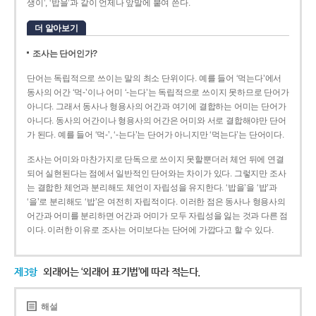
생이’, ‘밥을’과 같이 언제나 앞말에 붙여 쓴다.
더 알아보기
조사는 단어인가?
단어는 독립적으로 쓰이는 말의 최소 단위이다. 예를 들어 ‘먹는다’에서
동사의 어간 ‘먹-­’이나 어미 ‘­-는다’는 독립적으로 쓰이지 못하므로 단어가
아니다. 그래서 동사나 형용사의 어간과 여기에 결합하는 어미는 단어가
아니다. 동사의 어간이나 형용사의 어간은 어미와 서로 결합해야만 단어
가 된다. 예를 들어 ‘먹-’, ‘-는다’는 단어가 아니지만 ‘먹는다’는 단어이다.
조사는 어미와 마찬가지로 단독으로 쓰이지 못할뿐더러 체언 뒤에 연결
되어 실현된다는 점에서 일반적인 단어와는 차이가 있다. 그렇지만 조사
는 결합한 체언과 분리해도 체언이 자립성을 유지한다. ‘밥을’을 ‘밥’과
‘을’로 분리해도 ‘밥’은 여전히 자립적이다. 이러한 점은 동사나 형용사의
어간과 어미를 분리하면 어간과 어미가 모두 자립성을 잃는 것과 다른 점
이다. 이러한 이유로 조사는 어미보다는 단어에 가깝다고 할 수 있다.
제3항
외래어는 ‘외래어 표기법’에 따라 적는다.
해설