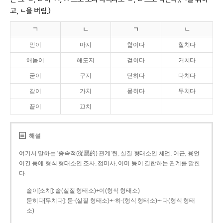
고, ㄴ을 버림.)
ㄱ
ㄴ
ㄱ
ㄴ
맏이
마지
핥이다
할치다
해돋이
해도지
걷히다
거치다
굳이
구지
닫히다
다치다
같이
가치
묻히다
무치다
끝이
끄치
해설
여기서 말하는 ‘종속적(從屬的) 관계’란, 실질 형태소인 체언, 어근, 용언
어간 등에 형식 형태소인 조사, 접미사, 어미 등이 결합하는 관계를 말한
다.
솥이[소치]: 솥(실질 형태소)+이(형식 형태소)
묻히다[무치다]: 묻­-(실질 형태소)+­-히­-(형식 형태소)+-다(형식 형태
소)