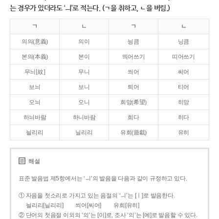
는 경우가 있더라도 ‘ㅢ’로 적는다. (ㄱ을 취하고, ㄴ을 버림.)
ㄱ
ㄴ
ㄱ
ㄴ
의의(意義)
의이
닁큼
닝큼
본의(本義)
본이
띄어쓰기
띠어쓰기
무늬[紋]
무니
씌어
씨어
보늬
보니
틔어
티어
오늬
오니
희망(希望)
히망
하늬바람
하니바람
희다
히다
늴리리
닐리리
유희(遊戱)
유히
해설
표준 발음법 제5항에서는 ‘ㅢ’의 발음을 다음과 같이 규정하고 있다.
① 자음을 첫소리로 가지고 있는 음절의 ‘ㅢ’는 [ㅣ]로 발음한다.
늴리리[닐리리]
씌어[씨어]
유희[유히]
② 단어의 첫음절 이외의 ‘의’는 [이]로, 조사 ‘의’는 [에]로 발음할 수 있다.