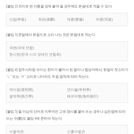
[붙임 2] 외자로 된 이름을 성에 붙여 쓸 경우에도 본음대로 적을 수 있다.
신립(申砬)
최린(崔麟)
채륜(蔡倫)
하륜(河崙)
[붙임 3] 준말에서 본음으로 소리 나는 것은 본음대로 적는다.
국련(국제 연합)
한시련(한국 시각 장애인 연합회)
[붙임 4] 접두사처럼 쓰이는 한자가 붙어서 된 말이나 합성어에서, 뒷말의 첫소리가
‘ㄴ’ 또는 ‘ㄹ’ 소리로 나더라도 두음 법칙에 따라 적는다.
역이용(逆利用)
연이율(年利率)
열역학(熱力學)
해외여행(海外旅行)
[붙임 5] 둘 이상의 단어로 이루어진 고유 명사를 붙여 쓰는 경우나 십진법에 따라
쓰는 수(數)도 붙임 4에 준하여 적는다.
서울여관
신흥이발관