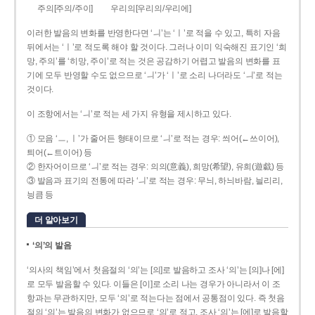
주의[주의/주이]
우리의[우리의/우리에]
이러한 발음의 변화를 반영한다면 ‘ㅢ’는 ‘ㅣ’로 적을 수 있고, 특히 자음
뒤에서는 ‘ㅣ’로 적도록 해야 할 것이다. 그러나 이미 익숙해진 표기인 ‘희
망, 주의’를 ‘히망, 주이’로 적는 것은 공감하기 어렵고 발음의 변화를 표
기에 모두 반영할 수도 없으므로 ‘ㅢ’가 ‘ㅣ’로 소리 나더라도 ‘ㅢ’로 적는
것이다.
이 조항에서는 ‘ㅢ’로 적는 세 가지 유형을 제시하고 있다.
① 모음 ‘ㅡ, ㅣ’가 줄어든 형태이므로 ‘ㅢ’로 적는 경우: 씌어(←쓰이어),
틔어(←트이어) 등
② 한자어이므로 ‘ㅢ’로 적는 경우: 의의(意義), 희망(希望), 유희(遊戱) 등
③ 발음과 표기의 전통에 따라 ‘ㅢ’로 적는 경우: 무늬, 하늬바람, 늴리리,
닁큼 등
더 알아보기
‘의’의 발음
‘의사의 책임’에서 첫음절의 ‘의’는 [의]로 발음하고 조사 ‘의’는 [의]나 [에]
로 모두 발음할 수 있다. 이들은 [이]로 소리 나는 경우가 아니라서 이 조
항과는 무관하지만, 모두 ‘의’로 적는다는 점에서 공통점이 있다. 즉 첫음
절의 ‘의’는 발음의 변화가 없으므로 ‘의’로 적고, 조사 ‘의’는 [에]로 발음할