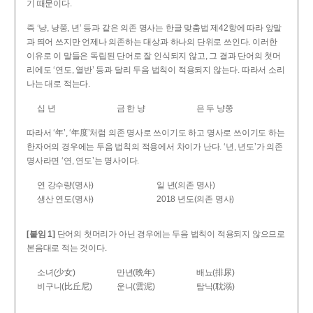
기 때문이다.
즉 ‘냥, 냥쭝, 년’ 등과 같은 의존 명사는 한글 맞춤법 제42항에 따라 앞말
과 띄어 쓰지만 언제나 의존하는 대상과 하나의 단위로 쓰인다. 이러한
이유로 이 말들은 독립된 단어로 잘 인식되지 않고, 그 결과 단어의 첫머
리에도 ‘연도, 열반’ 등과 달리 두음 법칙이 적용되지 않는다. 따라서 소리
나는 대로 적는다.
십 년
금 한 냥
은 두 냥쭝
따라서 ‘年’, ‘年度’처럼 의존 명사로 쓰이기도 하고 명사로 쓰이기도 하는
한자어의 경우에는 두음 법칙의 적용에서 차이가 난다. ‘년, 년도’가 의존
명사라면 ‘연, 연도’는 명사이다.
연 강수량(명사)
일 년(의존 명사)
생산 연도(명사)
2018 년도(의존 명사)
[붙임 1]
단어의 첫머리가 아닌 경우에는 두음 법칙이 적용되지 않으므로
본음대로 적는 것이다.
소녀(少女)
만년(晩年)
배뇨(排尿)
비구니(比丘尼)
운니(雲泥)
탐닉(耽溺)