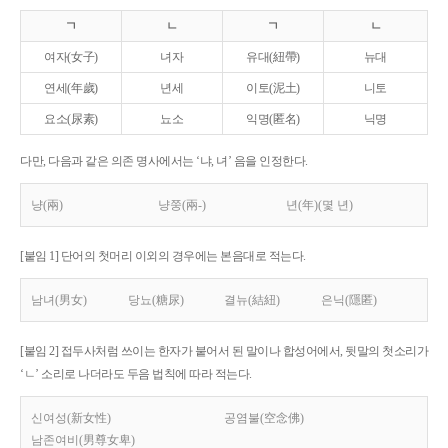
ㄱ
ㄴ
ㄱ
ㄴ
여자(女子)
녀자
유대(紐帶)
뉴대
연세(年歲)
년세
이토(泥土)
니토
요소(尿素)
뇨소
익명(匿名)
닉명
다만, 다음과 같은 의존 명사에서는 ‘냐, 녀’ 음을 인정한다.
냥(兩)
냥쭝(兩-)
년(年)(몇 년)
[붙임 1] 단어의 첫머리 이외의 경우에는 본음대로 적는다.
남녀(男女)
당뇨(糖尿)
결뉴(結紐)
은닉(隱匿)
[붙임 2] 접두사처럼 쓰이는 한자가 붙어서 된 말이나 합성어에서, 뒷말의 첫소리가
‘ㄴ’ 소리로 나더라도 두음 법칙에 따라 적는다.
신여성(新女性)
공염불(空念佛)
남존여비(男尊女卑)