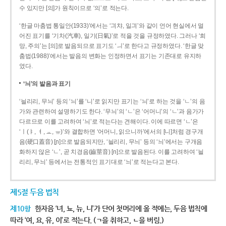
수 있지만 [의]가 원칙이므로 ‘의’로 적는다.
‘한글 마춤법 통일안(1933)’에서는 ‘긔챠, 일긔’와 같이 언어 현실에서 멀
어진 표기를 ‘기차(汽車), 일기(日氣)’로 적을 것을 규정하였다. 그러나 ‘희
망, 주의’는 [의]로 발음되므로 표기도 ‘ㅢ’로 한다고 규정하였다. ‘한글 맞
춤법(1988)’에서는 발음의 변화는 인정하면서 표기는 기존대로 유지하
였다.
‘늬’의 발음과 표기
‘늴리리, 무늬’ 등의 ‘늬’를 ‘니’로 읽지만 표기는 ‘늬’로 하는 것을 ‘ㄴ’의 음
가와 관련하여 설명하기도 한다. ‘무늬’의 ‘ㄴ’은 ‘어머니’의 ‘ㄴ’과 음가가
다르므로 이를 고려하여 ‘늬’로 적는다는 견해이다. 이에 따르면 ‘ㄴ’은
‘ㅣ(ㅑ, ㅕ, ㅛ, ㅠ)’와 결합하면 ‘어머니, 읽으니까’에서의 [니]처럼 경구개
음(硬口蓋音) [ɲ]으로 발음되지만, ‘늴리리, 무늬’ 등의 ‘늬’에서는 구개음
화하지 않은 ‘ㄴ’, 곧 치경음(齒莖音) [n]으로 발음된다. 이를 고려하여 ‘늴
리리, 무늬’ 등에서는 전통적인 표기대로 ‘늬’로 적는다고 본다.
제5절 두음 법칙
제10항
한자음 ‘녀, 뇨, 뉴, 니’가 단어 첫머리에 올 적에는, 두음 법칙에
따라 ‘여, 요, 유, 이’로 적는다. (ㄱ을 취하고, ㄴ을 버림.)