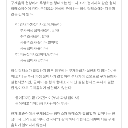
구개음화 현상에서 후행하는 형태소는 반드시 조사, 접미사와 같은 형식
형태소이어야 한다. 구개음화 현상에 관여하는 형식 형태소에는 다음과
같은 것이 있다.
이: 명사 파생 접미사(맏이, 해돋이)
부사 파생 접미사(같이, 굳이)
주격 조사(끝이, 밭이)
서술격 조사(끝이다, 밭이다)
사동 접미사(붙이다)
히: 피동 접미사(걷히다, 닫히다)
사동 접미사(굳히다)
형식 형태소가 결합하지 않은 경우에는 구개음화가 실현되지 않는다. ‘곧
이[고지]’는 부사 파생 접미사가 결합하여 부사가 되었으므로 구개음화가
실현되었지만, ‘곧이어’는 형식 형태소가 아닌 실질 형태소 부사가 결합
한 말이므로 구개음화가 실현되지 않는다.
곧이[고지]: 곧-­(어근)+­-이(부사 파생 접미사)
곧이어[고디어]: 곧(부사)+이어(부사)
현재 표준어에서 구개음화는 형태소와 형태소가 결합할 때 일어나는 현
상이다. 그러므로 ‘마디, 견디다’와 같이 하나의 형태소 내부에서는 구개
음화가 일어나지 않는다.