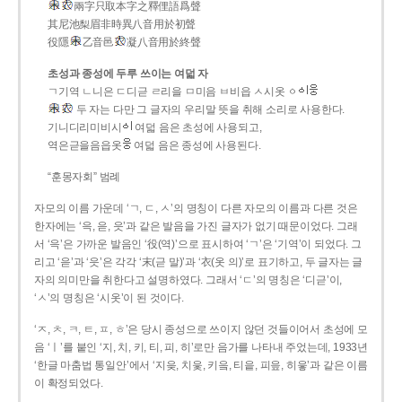
兩字只取本字之釋俚語爲聲
其尼池梨眉非時異八音用於初聲
役隱
乙音邑
凝八音用於終聲
초성과 종성에 두루 쓰이는 여덟 자
ㄱ기역 ㄴ니은 ㄷ디귿 ㄹ리을 ㅁ미음 ㅂ비읍 ㅅ시옷 ㆁ
두 자는 다만 그 글자의 우리말 뜻을 취해 소리로 사용한다.
기니디리미비시
여덟 음은 초성에 사용되고,
역은귿을음읍옷
여덟 음은 종성에 사용된다.
“훈몽자회” 범례
자모의 이름 가운데 ‘ㄱ, ㄷ, ㅅ’의 명칭이 다른 자모의 이름과 다른 것은
한자에는 ‘윽, 읃, 읏’과 같은 발음을 가진 글자가 없기 때문이었다. 그래
서 ‘윽’은 가까운 발음인 ‘役(역)’으로 표시하여 ‘ㄱ’은 ‘기역’이 되었다. 그
리고 ‘읃’과 ‘읏’은 각각 ‘末(귿 말)’과 ‘衣(옷 의)’로 표기하고, 두 글자는 글
자의 의미만을 취한다고 설명하였다. 그래서 ‘ㄷ’의 명칭은 ‘디귿’이,
‘ㅅ’의 명칭은 ‘시옷’이 된 것이다.
‘ㅈ, ㅊ, ㅋ, ㅌ, ㅍ, ㅎ’은 당시 종성으로 쓰이지 않던 것들이어서 초성에 모
음 ‘ㅣ’를 붙인 ‘지, 치, 키, 티, 피, 히’로만 음가를 나타내 주었는데, 1933년
‘한글 마춤법 통일안’에서 ‘지읒, 치읓, 키읔, 티읕, 피읖, 히읗’과 같은 이름
이 확정되었다.