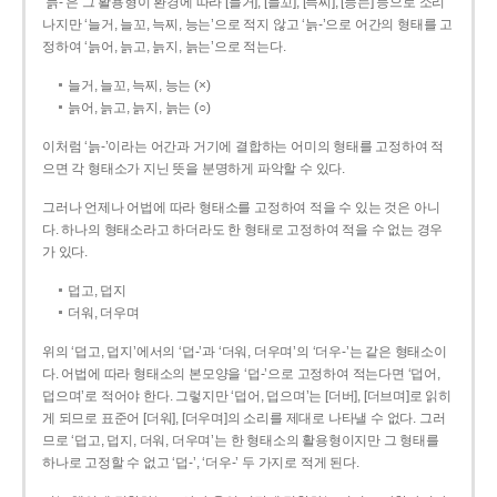
‘늙-’은 그 활용형이 환경에 따라 [늘거], [늘꼬], [늑찌], [능는] 등으로 소리
나지만 ‘늘거, 늘꼬, 늑찌, 능는’으로 적지 않고 ‘늙-’으로 어간의 형태를 고
정하여 ‘늙어, 늙고, 늙지, 늙는’으로 적는다.
늘거, 늘꼬, 늑찌, 능는 (×)
늙어, 늙고, 늙지, 늙는 (○)
이처럼 ‘늙-­’이라는 어간과 거기에 결합하는 어미의 형태를 고정하여 적
으면 각 형태소가 지닌 뜻을 분명하게 파악할 수 있다.
그러나 언제나 어법에 따라 형태소를 고정하여 적을 수 있는 것은 아니
다. 하나의 형태소라고 하더라도 한 형태로 고정하여 적을 수 없는 경우
가 있다.
덥고, 덥지
더워, 더우며
위의 ‘덥고, 덥지’에서의 ‘덥-­’과 ‘더워, 더우며’의 ‘더우-­’는 같은 형태소이
다. 어법에 따라 형태소의 본모양을 ‘덥-­’으로 고정하여 적는다면 ‘덥어,
덥으며’로 적어야 한다. 그렇지만 ‘덥어, 덥으며’는 [더버], [더브며]로 읽히
게 되므로 표준어 [더워], [더우며]의 소리를 제대로 나타낼 수 없다. 그러
므로 ‘덥고, 덥지, 더워, 더우며’는 한 형태소의 활용형이지만 그 형태를
하나로 고정할 수 없고 ‘덥-’, ‘더우-’ 두 가지로 적게 된다.