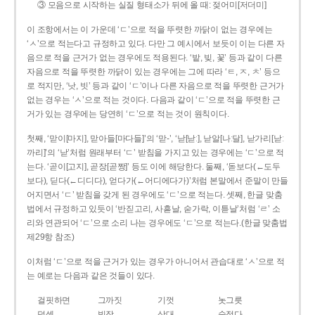
③ 모음으로 시작하는 실질 형태소가 뒤에 올 때: 젖어미[저더미]
이 조항에서는 이 가운데 ‘ㄷ’으로 적을 뚜렷한 까닭이 없는 경우에는
‘ㅅ’으로 적는다고 규정하고 있다. 다만 그 예시에서 보듯이 이는 다른 자
음으로 적을 근거가 없는 경우에도 적용된다. ‘밭, 빚, 꽃’ 등과 같이 다른
자음으로 적을 뚜렷한 까닭이 있는 경우에는 그에 따라 ‘ㅌ, ㅈ, ㅊ’ 등으
로 적지만, ‘낫, 빗’ 등과 같이 ‘ㄷ’이나 다른 자음으로 적을 뚜렷한 근거가
없는 경우는 ‘ㅅ’으로 적는 것이다. 다음과 같이 ‘ㄷ’으로 적을 뚜렷한 근
거가 있는 경우에는 당연히 ‘ㄷ’으로 적는 것이 원칙이다.
첫째, ‘맏이[마지], 맏아들[마다들]’의 ‘맏-’, ‘낟[낟ː], 낟알[나ː달], 낟가리[낟ː
까리]’의 ‘낟’처럼 원래부터 ‘ㄷ’ 받침을 가지고 있는 경우에는 ‘ㄷ’으로 적
는다. ‘곧이[고지], 곧장[곧짱]’ 등도 이에 해당한다. 둘째, ‘돋보다(←도두
보다), 딛다(←디디다), 얻다가(←어디에다가)’처럼 본말에서 준말이 만들
어지면서 ‘ㄷ’ 받침을 갖게 된 경우에도 ‘ㄷ’으로 적는다. 셋째, 한글 맞춤
법에서 규정하고 있듯이 ‘반짇고리, 사흗날, 숟가락, 이튿날’처럼 ‘ㄹ’ 소
리와 연관되어 ‘ㄷ’으로 소리 나는 경우에도 ‘ㄷ’으로 적는다.(한글 맞춤법
제29항 참조)
이처럼 ‘ㄷ’으로 적을 근거가 있는 경우가 아니어서 관습대로 ‘ㅅ’으로 적
는 예로는 다음과 같은 것들이 있다.
걸핏하면
그까짓
기껏
놋그릇
덧셈
빗장
삿대
숫접다