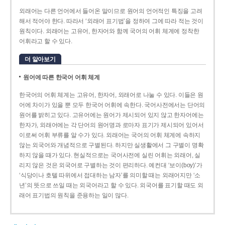
외래어는 다른 언어에서 들어온 말이므로 원어의 언어적인 특징을 고려
해서 적어야 한다. 따라서 ‘외래어 표기법’을 정하여 그에 따라 적는 것이
원칙이다. 외래어는 고유어, 한자어와 함께 국어의 어휘 체계에 정착한
어휘라고 할 수 있다.
더 알아보기
원어에 따른 한국어 어휘 체계
한국어의 어휘 체계는 고유어, 한자어, 외래어로 나눌 수 있다. 이들은 원
어에 차이가 있을 뿐 모두 한국어 어휘에 속한다. 국어사전에서는 단어의
원어를 밝히고 있다. 고유어에는 원어가 제시되어 있지 않고 한자어에는
한자가, 외래어에는 각 단어의 원어명과 로마자 표기가 제시되어 있어서
이로써 어휘 부류를 알 수가 있다. 외래어는 국어의 어휘 체계에 속하지
않는 외국어와 개념적으로 구별된다. 하지만 실생활에서 그 구별이 명확
하지 않을 때가 있다. 현실적으로는 국어사전에 실린 어휘는 외래어, 실
리지 않은 것은 외국어로 구별하는 것이 편리하다. 예컨대 ‘보이(boy)’가
‘식당이나 호텔 따위에서 접대하는 남자’를 의미할 때는 외래어지만 ‘소
년’의 뜻으로 쓰일 때는 외국어라고 할 수 있다. 외국어를 표기할 때도 외
래어 표기법의 원칙을 준용하는 일이 많다.