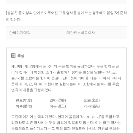
[붙임 3] 둘 이상의 단어로 이루어진 고유 명사를 붙여 쓰는 경우에도 붙임 2에 준하
여 적는다.
한국여자대학
대한요소비료회사
해설
제10항~제12항에서는 국어의 두음 법칙을 규정하였다. 두음 법칙은 단
어의 첫머리에 특정한 소리가 출현하지 못하는 현상을 말한다. ‘녀, 뇨,
뉴, 니’를 포함하는 한자어 음절이 단어 첫머리에 올 때는 ‘ㄴ’이 나타나지
못하여 ‘여, 요, 유, 이’의 형태로 실현되는데, 이 조항에서는 이러한 두음
법칙의 내용을 규정하였다.
연도(年度)
열반(涅槃)
요도(尿道)
이승(尼僧)
이공(泥工)
익사(溺死)
그런데 여기에는 예외가 있다. 한자어 음절이 ‘녀, 뇨, 뉴, 니’를 포함하고
있더라도 의존 명사에는 두음 법칙이 적용되지 않는다. 이는 의존 명사는
독립적으로 쓰이기보다는 그 앞의 말과 연결되어 하나의 단위를 구성하