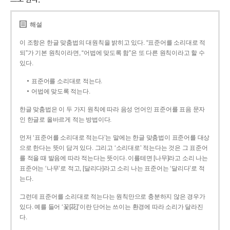
해설
이 조항은 한글 맞춤법의 대원칙을 밝히고 있다. “표준어를 소리대로 적
되”가 기본 원칙이라면, “어법에 맞도록 함”은 또 다른 원칙이라고 할 수
있다.
표준어를 소리대로 적는다.
어법에 맞도록 적는다.
한글 맞춤법은 이 두 가지 원칙에 따라 음성 언어인 표준어를 표음 문자
인 한글로 올바르게 적는 방법이다.
먼저 ‘표준어를 소리대로 적는다’는 말에는 한글 맞춤법이 표준어를 대상
으로 한다는 뜻이 담겨 있다. 그리고 ‘소리대로’ 적는다는 것은 그 표준어
를 적을 때 발음에 따라 적는다는 뜻이다. 이를테면 [나무]라고 소리 나는
표준어는 ‘나무’로 적고, [달리다]라고 소리 나는 표준어는 ‘달리다’로 적
는다.
그런데 표준어를 소리대로 적는다는 원칙만으로 충분하지 않은 경우가
있다. 예를 들어 ‘꽃[花]’이란 단어는 쓰이는 환경에 따라 소리가 달라진
다.