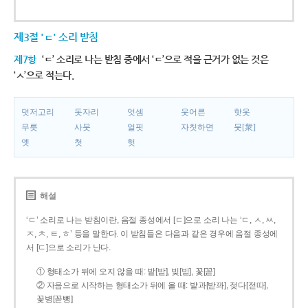
제3절 'ㄷ' 소리 받침
제7항
‘ㄷ’ 소리로 나는 받침 중에서 ‘ㄷ’으로 적을 근거가 없는 것은
‘ㅅ’으로 적는다.
덧저고리
돗자리
엇셈
웃어른
핫옷
무릇
사뭇
얼핏
자칫하면
뭇[衆]
옛
첫
헛
해설
‘ㄷ’ 소리로 나는 받침이란, 음절 종성에서 [ㄷ]으로 소리 나는 ‘ㄷ, ㅅ, ㅆ,
ㅈ, ㅊ, ㅌ, ㅎ’ 등을 말한다. 이 받침들은 다음과 같은 경우에 음절 종성에
서 [ㄷ]으로 소리가 난다.
① 형태소가 뒤에 오지 않을 때: 밭[받], 빚[빋], 꽃[꼳]
② 자음으로 시작하는 형태소가 뒤에 올 때: 밭과[받꽈], 젖다[젇따],
꽃병[꼳뼝]