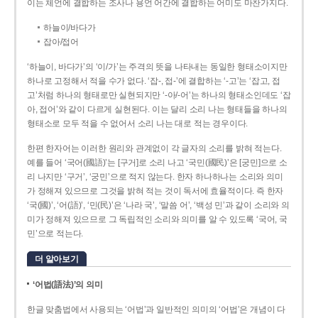
이는 체언에 결합하는 조사나 용언 어간에 결합하는 어미도 마찬가지다.
하늘이/바다가
잡아/접어
‘하늘이, 바다가’의 ‘이/가’는 주격의 뜻을 나타내는 동일한 형태소이지만
하나로 고정해서 적을 수가 없다. ‘잡-, 접-’에 결합하는 ‘-고’는 ‘잡고, 접
고’처럼 하나의 형태로만 실현되지만 ‘-아/-어’는 하나의 형태소인데도 ‘잡
아, 접어’와 같이 다르게 실현된다. 이는 달리 소리 나는 형태들을 하나의
형태소로 모두 적을 수 없어서 소리 나는 대로 적는 경우이다.
한편 한자어는 이러한 원리와 관계없이 각 글자의 소리를 밝혀 적는다.
예를 들어 ‘국어(國語)’는 [구거]로 소리 나고 ‘국민(國民)’은 [궁민]으로 소
리 나지만 ‘구거’, ‘궁민’으로 적지 않는다. 한자 하나하나는 소리와 의미
가 정해져 있으므로 그것을 밝혀 적는 것이 독서에 효율적이다. 즉 한자
‘국(國)’, ‘어(語)’, ‘민(民)’은 ‘나라 국’, ‘말씀 어’, ‘백성 민’과 같이 소리와 의
미가 정해져 있으므로 그 독립적인 소리와 의미를 알 수 있도록 ‘국어, 국
민’으로 적는다.
더 알아보기
‘어법(語法)’의 의미
한글 맞춤법에서 사용되는 ‘어법’과 일반적인 의미의 ‘어법’은 개념이 다