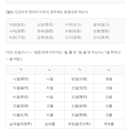
[붙임 1] 단어의 첫머리 이외의 경우에는 본음대로 적는다.
개량(改良)
선량(善良)
수력(水力)
협력(協力)
사례(謝禮)
혼례(婚禮)
와룡(臥龍)
쌍룡(雙龍)
하류(下流)
급류(急流)
도리(道理)
진리(眞理)
다만, 모음이나 ‘ㄴ’ 받침 뒤에 이어지는 ‘렬, 률’은 ‘열, 율’로 적는다.(ㄱ을 취하고
ㄴ을 버림.)
ㄱ
ㄴ
ㄱ
ㄴ
나열(羅列)
나렬
분열(分裂)
분렬
치열(齒列)
치렬
선열(先烈)
선렬
비열(卑劣)
비렬
진열(陳列)
진렬
규율(規律)
규률
선율(旋律)
선률
비율(比率)
비률
전율(戰慄)
전률
실패율(失敗率)
실패률
백분율(百分率)
백분률