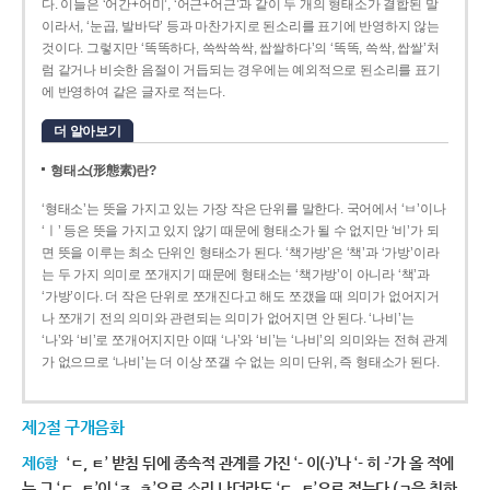
다. 이들은 ‘어간+어미’, ‘어근+어근’과 같이 두 개의 형태소가 결합된 말
이라서, ‘눈곱, 발바닥’ 등과 마찬가지로 된소리를 표기에 반영하지 않는
것이다. 그렇지만 ‘똑똑하다, 쓱싹쓱싹, 쌉쌀하다’의 ‘똑똑, 쓱싹, 쌉쌀’처
럼 같거나 비슷한 음절이 거듭되는 경우에는 예외적으로 된소리를 표기
에 반영하여 같은 글자로 적는다.
더 알아보기
형태소(形態素)란?
‘형태소’는 뜻을 가지고 있는 가장 작은 단위를 말한다. 국어에서 ‘ㅂ’이나
‘ㅣ’ 등은 뜻을 가지고 있지 않기 때문에 형태소가 될 수 없지만 ‘비’가 되
면 뜻을 이루는 최소 단위인 형태소가 된다. ‘책가방’은 ‘책’과 ‘가방’이라
는 두 가지 의미로 쪼개지기 때문에 형태소는 ‘책가방’이 아니라 ‘책’과
‘가방’이다. 더 작은 단위로 쪼개진다고 해도 쪼갰을 때 의미가 없어지거
나 쪼개기 전의 의미와 관련되는 의미가 없어지면 안 된다. ‘나비’는
‘나’와 ‘비’로 쪼개어지지만 이때 ‘나’와 ‘비’는 ‘나비’의 의미와는 전혀 관계
가 없으므로 ‘나비’는 더 이상 쪼갤 수 없는 의미 단위, 즉 형태소가 된다.
제2절 구개음화
제6항
‘ㄷ, ㅌ’ 받침 뒤에 종속적 관계를 가진 ‘- 이(-)’나 ‘- 히 -’가 올 적에
는 그 ‘ㄷ, ㅌ’이 ‘ㅈ, ㅊ’으로 소리 나더라도 ‘ㄷ, ㅌ’으로 적는다.(ㄱ을 취하