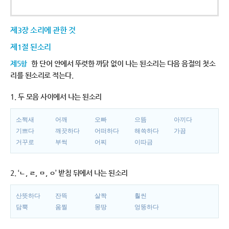
제3장 소리에 관한 것
제1절 된소리
제5항
한 단어 안에서 뚜렷한 까닭 없이 나는 된소리는 다음 음절의 첫소
리를 된소리로 적는다.
1. 두 모음 사이에서 나는 된소리
소쩍새
어깨
오빠
으뜸
아끼다
기쁘다
깨끗하다
어떠하다
해쓱하다
가끔
거꾸로
부썩
어찌
이따금
2. ‘ㄴ, ㄹ, ㅁ, ㅇ’ 받침 뒤에서 나는 된소리
산뜻하다
잔뜩
살짝
훨씬
담뿍
움찔
몽땅
엉뚱하다