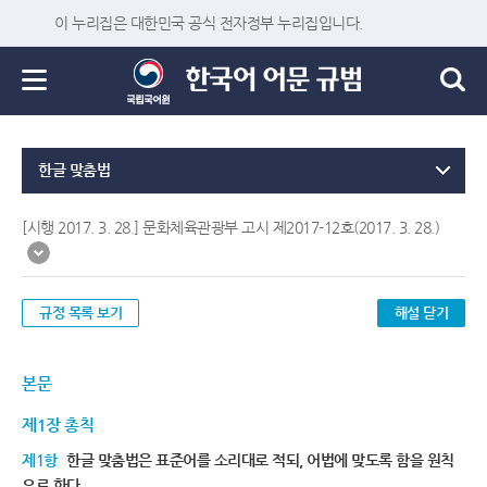
이 누리집은 대한민국 공식 전자정부 누리집입니다.
한글 맞춤법
[시행 2017. 3. 28.] 문화체육관광부 고시 제2017-12호(2017. 3. 28.)
규정 목록 보기
해설 닫기
본문
제1장 총칙
제1항
한글 맞춤법은 표준어를 소리대로 적되, 어법에 맞도록 함을 원칙
으로 한다.