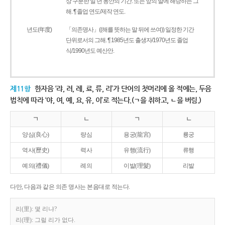
상 구분한 일 년 동안의 기간. 또는 앞의 말에 해당하는 그
해. ¶ 졸업 연도/제작 연도.
년도(年度)
「의존명사」((해를 뜻하는 말 뒤에 쓰여)) 일정한 기간
단위로서의 그해. ¶ 1985년도 출생자/1970년도 졸업
식/1990년도 예산안.
제11항
한자음 ‘랴, 려, 례, 료, 류, 리’가 단어의 첫머리에 올 적에는, 두음
법칙에 따라 ‘야, 여, 예, 요, 유, 이’로 적는다.(ㄱ을 취하고, ㄴ을 버림.)
ㄱ
ㄴ
ㄱ
ㄴ
양심(良心)
량심
용궁(龍宮)
룡궁
역사(歷史)
력사
유행(流行)
류행
예의(禮儀)
례의
이발(理髮)
리발
다만, 다음과 같은 의존 명사는 본음대로 적는다.
리(里): 몇 리냐?
리(理): 그럴 리가 없다.