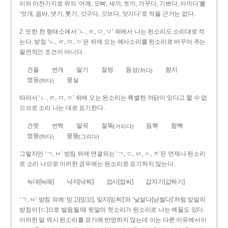
이와 마찬가지로 위의 ‘어깨, 오빠, 새끼, 토끼, 가꾸다, 기쁘다, 아끼다’를
‘엇개, 옵바, 샛기, 톳기, 갓구다, 깃브다, 앗기다’로 적을 근거는 없다.
2. 또한 한 형태소에서 ‘ㄴ, ㄹ, ㅁ, ㅇ’ 뒤에서 나는 된소리도 소리대로 적
는다. 받침 ‘ㄴ, ㄹ, ㅁ, ㅇ’은 뒤에 오는 예사소리를 된소리로 바꾸어 주는
필연적인 조건이 아니다.
건들
번개
딸기
절벙
듬성
함지
(하다)
껑둥
뭉실
(하다)
따라서 ‘ㄴ, ㄹ, ㅁ, ㅇ’ 뒤에 오는 된소리는 특별한 까닭이 있다고 할 수 없
으므로 소리 나는 대로 표기한다.
건뜻
번쩍
딸꾹
절뚝
듬뿍
함빡
(거리다)
껑뚱
뭉뚱
(하다)
(그리다)
그렇지만 ‘ㄱ, ㅂ’ 받침 뒤에 연결되는 ‘ㄱ, ㄷ, ㅂ, ㅅ, ㅈ’은 언제나 된소리
로 소리 나므로 이러한 경우에는 된소리로 표기하지 않는다.
늑대[늑때]
낙지[낙찌]
접시[접씨]
갑자기[갑짜기]
‘ㄱ, ㅂ’ 받침 외에 ‘믿고[믿꼬], 잊지[읻찌]’와 ‘낯설다[낟썰다]’처럼 앞말의
받침이 [ㄷ]으로 발음될 때 뒷말의 첫소리가 된소리로 나는 예들도 있다.
이러한 말 역시 된소리를 표기에 반영하지 않는데 이는 다른 이유에서이