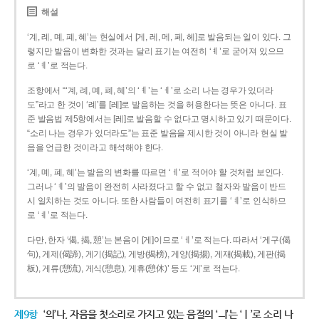
해설
‘계, 례, 몌, 폐, 혜’는 현실에서 [게, 레, 메, 페, 헤]로 발음되는 일이 있다. 그
렇지만 발음이 변화한 것과는 달리 표기는 여전히 ‘ㅖ’로 굳어져 있으므
로 ‘ㅖ’로 적는다.
조항에서 “‘계, 례, 몌, 폐, 혜’의 ‘ㅖ’는 ‘ㅔ’로 소리 나는 경우가 있더라
도”라고 한 것이 ‘례’를 [레]로 발음하는 것을 허용한다는 뜻은 아니다. 표
준 발음법 제5항에서는 [레]로 발음할 수 없다고 명시하고 있기 때문이다.
“소리 나는 경우가 있더라도”는 표준 발음을 제시한 것이 아니라 현실 발
음을 언급한 것이라고 해석해야 한다.
‘계, 몌, 폐, 혜’는 발음의 변화를 따르면 ‘ㅔ’로 적어야 할 것처럼 보인다.
그러나 ‘ㅖ’의 발음이 완전히 사라졌다고 할 수 없고 철자와 발음이 반드
시 일치하는 것도 아니다. 또한 사람들이 여전히 표기를 ‘ㅖ’로 인식하므
로 ‘ㅖ’로 적는다.
다만, 한자 ‘偈, 揭, 憩’는 본음이 [게]이므로 ‘ㅔ’로 적는다. 따라서 ‘게구(偈
句), 게제(偈諦), 게기(揭記), 게방(揭榜), 게양(揭揚), 게재(揭載), 게판(揭
板), 게류(憩流), 게식(憩息), 게휴(憩休)’ 등도 ‘게’로 적는다.
제9항
‘의’나, 자음을 첫소리로 가지고 있는 음절의 ‘ㅢ’는 ‘ㅣ’로 소리 나