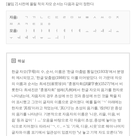
[붙임 2] 사전에 올릴 적의 자모 순서는 다음과 같이 정한다.
자음:
ㄱ
ㄲ
ㄴ
ㄷ
ㄸ
ㄹ
ㅁ
ㅂ
ㅃ
ㅅ
ㅆ
ㅇ
ㅈ
ㅉ
ㅊ
ㅋ
ㅌ
ㅍ
ㅎ
모음:
ㅏ
ㅐ
ㅑ
ㅒ
ㅓ
ㅔ
ㅕ
ㅖ
ㅗ
ㅘ
ㅙ
ㅚ
ㅛ
ㅜ
ㅝ
ㅞ
ㅟ
ㅠ
ㅡ
ㅢ
ㅣ
해설
한글 자모(字母)의 수, 순서, 이름은 ‘한글 마춤법 통일안(1933)’에서 분명
히 제시되었고, ‘한글 맞춤법(1988)’도 이를 이어받았다. 이 가운데 자모
의 이름과 순서는 최세진(崔世珍)의 “훈몽자회(訓蒙字會)(1527)”에서 비
롯한다. 최세진은 “훈몽자회” 범례(凡例)에서 한글 자모의 음가를 한자로
나타냈는데, 자음자의 경우 초성에 쓰인 것과 종성에 쓰인 것을 짝을 지
어 표시했고 그것이 글자의 이름으로 굳어졌다. 예를 들어 ‘ㄱ’ 아래에는
한자로 ‘其役’이라고 적었는데, ‘其(기)’는 초성의 음가를, ‘役(역)’은 종성
의 음가를 나타낸다. 기본적으로 자음자의 이름은 ‘니은, 리을, 미음, 비
읍’ 등과 같이 ‘ㅣㅡ’ 모음을 바탕으로 각 자음이 초성, 종성에 놓이는 방
식으로 지어졌다. 따라서 ‘ㄱ, ㄷ, ㅅ’도 ‘기윽, 디읃, 시읏’으로 해야 나머지
글자와 이름 표기에서 일관성이 있겠지만 “낫 놓고 기역 자도 모른다.”라