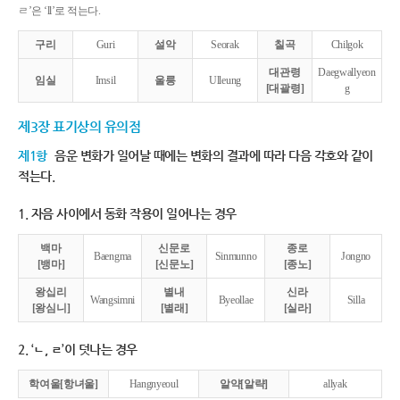
ㄹ’은 ‘ll’로 적는다.
구리
Guri
설악
Seorak
칠곡
Chilgok
대관령
Daegwallyeon
임실
Imsil
울릉
Ulleung
[대괄령]
g
제3장 표기상의 유의점
제1항
음운 변화가 일어날 때에는 변화의 결과에 따라 다음 각호와 같이
적는다.
1. 자음 사이에서 동화 작용이 일어나는 경우
백마
신문로
종로
Baengma
Sinmunno
Jongno
[뱅마]
[신문노]
[종노]
왕십리
별내
신라
Wangsimni
Byeollae
Silla
[왕심니]
[별래]
[실라]
2. ‘ㄴ, ㄹ’이 덧나는 경우
학여울[항녀울]
Hangnyeoul
알약[알략]
allyak