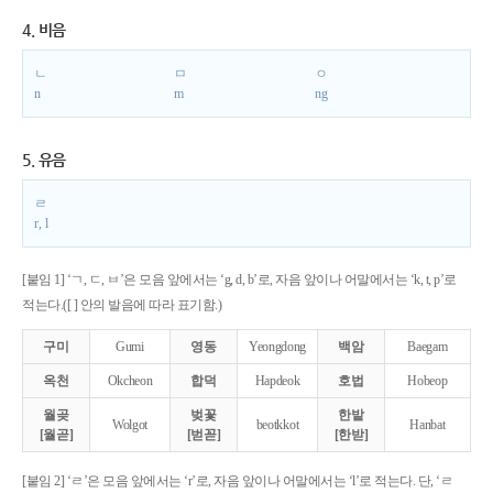
4. 비음
ㄴ
ㅁ
ㅇ
n
m
ng
5. 유음
ㄹ
r, l
[붙임 1] ‘ㄱ, ㄷ, ㅂ’은 모음 앞에서는 ‘g, d, b’로, 자음 앞이나 어말에서는 ‘k, t, p’로
적는다.([ ] 안의 발음에 따라 표기함.)
구미
Gumi
영동
Yeongdong
백암
Baegam
옥천
Okcheon
합덕
Hapdeok
호법
Hobeop
월곶
벚꽃
한밭
Wolgot
beotkkot
Hanbat
[월곧]
[벋꼳]
[한받]
[붙임 2] ‘ㄹ’은 모음 앞에서는 ‘r’로, 자음 앞이나 어말에서는 ‘l’로 적는다. 단, ‘ㄹ