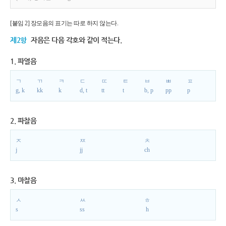
[붙임 2] 장모음의 표기는 따로 하지 않는다.
제2항
자음은 다음 각호와 같이 적는다.
1. 파열음
ㄱ
ㄲ
ㅋ
ㄷ
ㄸ
ㅌ
ㅂ
ㅃ
ㅍ
g, k
kk
k
d, t
tt
t
b, p
pp
p
2. 파찰음
ㅈ
ㅉ
ㅊ
j
jj
ch
3. 마찰음
ㅅ
ㅆ
ㅎ
s
ss
h