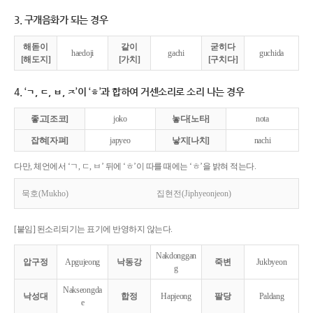
3. 구개음화가 되는 경우
해돋이
같이
굳히다
haedoji
gachi
guchida
[해도지]
[가치]
[구치다]
4. ‘ㄱ, ㄷ, ㅂ, ㅈ’이 ‘ㅎ’과 합하여 거센소리로 소리 나는 경우
좋고[조코]
joko
놓다[노타]
nota
잡혀[자펴]
japyeo
낳지[나치]
nachi
다만, 체언에서 ‘ㄱ, ㄷ, ㅂ’ 뒤에 ‘ㅎ’이 따를 때에는 ‘ㅎ’을 밝혀 적는다.
묵호(Mukho)
집현전(Jiphyeonjeon)
[붙임] 된소리되기는 표기에 반영하지 않는다.
Nakdonggan
압구정
Apgujeong
낙동강
죽변
Jukbyeon
g
Nakseongda
낙성대
합정
Hapjeong
팔당
Paldang
e