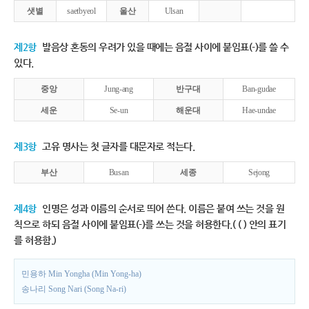
샛별
saetbyeol
울산
Ulsan
제2항
발음상 혼동의 우려가 있을 때에는 음절 사이에 붙임표(-)를 쓸 수
있다.
중앙
Jung-ang
반구대
Ban-gudae
세운
Se-un
해운대
Hae-undae
제3항
고유 명사는 첫 글자를 대문자로 적는다.
부산
Busan
세종
Sejong
제4항
인명은 성과 이름의 순서로 띄어 쓴다. 이름은 붙여 쓰는 것을 원
칙으로 하되 음절 사이에 붙임표(-)를 쓰는 것을 허용한다.( ( ) 안의 표기
를 허용함.)
민용하 Min Yongha (Min Yong-ha)
송나리 Song Nari (Song Na-ri)