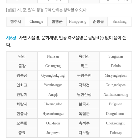
[붙임] ‘시, 군, 읍’의 행정 구역 단위는 생략할 수 있다.
청주시
Cheongju
함평군
Hampyeong
순창읍
Sunchang
제6항
자연 지물명, 문화재명, 인공 축조물명은 붙임표(-) 없이 붙여 쓴
다.
남산
Namsan
속리산
Songnisan
금강
Geumgang
독도
Dokdo
경복궁
Gyeongbokgung
무량수전
Muryangsujeon
연화교
Yeonhwagyo
극락전
Geungnakjeon
안압지
Anapji
남한산성
Namhansanseong
화랑대
Hwarangdae
불국사
Bulguksa
현충사
Hyeonchungsa
독립문
Dongnimmun
오죽헌
Ojukheon
촉석루
Chokseongnu
종묘
Jongmyo
다보탑
Dabotap