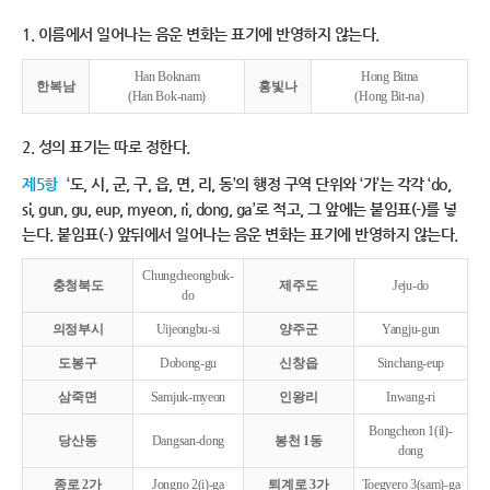
1. 이름에서 일어나는 음운 변화는 표기에 반영하지 않는다.
Han Boknam
Hong Bitna
한복남
홍빛나
(Han Bok-nam)
(Hong Bit-na)
2. 성의 표기는 따로 정한다.
제5항
‘도, 시, 군, 구, 읍, 면, 리, 동’의 행정 구역 단위와 ‘가’는 각각 ‘do,
si, gun, gu, eup, myeon, ri, dong, ga’로 적고, 그 앞에는 붙임표(-)를 넣
는다. 붙임표(-) 앞뒤에서 일어나는 음운 변화는 표기에 반영하지 않는다.
Chungcheongbuk-
충청북도
제주도
Jeju-do
do
의정부시
Uijeongbu-si
양주군
Yangju-gun
도봉구
Dobong-gu
신창읍
Sinchang-eup
삼죽면
Samjuk-myeon
인왕리
Inwang-ri
Bongcheon 1(il)-
당산동
Dangsan-dong
봉천 1동
dong
종로 2가
Jongno 2(i)-ga
퇴계로 3가
Toegyero 3(sam)-ga