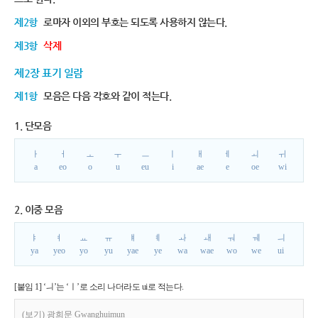
제2항
로마자 이외의 부호는 되도록 사용하지 않는다.
제3항
삭제
제2장 표기 일람
제1항
모음은 다음 각호와 같이 적는다.
1. 단모음
ㅏ
ㅓ
ㅗ
ㅜ
ㅡ
ㅣ
ㅐ
ㅔ
ㅚ
ㅟ
a
eo
o
u
eu
i
ae
e
oe
wi
2. 이중 모음
ㅑ
ㅕ
ㅛ
ㅠ
ㅒ
ㅖ
ㅘ
ㅙ
ㅝ
ㅞ
ㅢ
ya
yeo
yo
yu
yae
ye
wa
wae
wo
we
ui
[붙임 1] ‘ㅢ’는 ‘ㅣ’로 소리 나더라도 ui로 적는다.
(보기) 광희문 Gwanghuimun