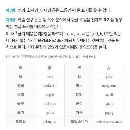
제7항
인명, 회사명, 단체명 등은 그동안 써 온 표기를 쓸 수 있다.
제8항
학술 연구 논문 등 특수 분야에서 한글 복원을 전제로 표기할 경우
에는 한글 표기를 대상으로 적는다.
1)
이 때
글자 대응은 제2장을 따르되 ‘ㄱ, ㄷ, ㅂ, ㄹ’은 ‘g, d, b, l’로만 적는
다. 음가 없는 ‘ㅇ’은 붙임표(-)로 표기하되 어두에서는 생략하는 것을 원
칙으로 한다. 기타 분절의 필요가 있을 때에도 붙임표(-)를 쓴다.
1) '이 때'는 "표준국어대사전"에 따르면 '이때'와 같이 붙여 써야 한다.
집
jib
짚
jip
밖
bakk
값
gabs
붓꽃
buskkoch
먹는
meogneun
독립
doglib
문리
munli
물엿
mul-yeos
굳이
gud-i
좋다
johda
가곡
gagog
조랑말
jolangmal
없었습니다
eobs-eoss-seubnida