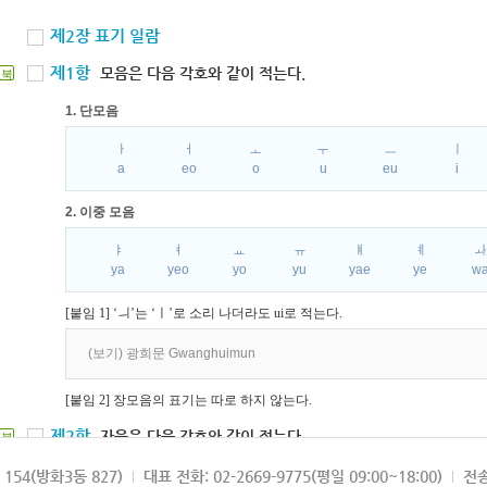
제2장 표기 일람
제1항
모음은 다음 각호와 같이 적는다.
북
1. 단모음
ㅏ
ㅓ
ㅗ
ㅜ
ㅡ
ㅣ
a
eo
o
u
eu
i
2. 이중 모음
ㅑ
ㅕ
ㅛ
ㅠ
ㅒ
ㅖ
ya
yeo
yo
yu
yae
ye
w
[붙임 1] ‘ㅢ’는 ‘ㅣ’로 소리 나더라도 ui로 적는다.
(보기) 광희문 Gwanghuimun
[붙임 2] 장모음의 표기는 따로 하지 않는다.
제2항
자음은 다음 각호와 같이 적는다.
북
1. 파열음
154(방화3동 827)
대표 전화: 02-2669-9775(평일 09:00~18:00)
전송