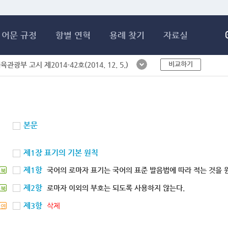
메인콘텐츠 바로가기
어문 규정
항별 연혁
용례 찾기
자료실
비교하기
체육관광부 고시 제2014-42호(2014. 12. 5.)
본문
제1장 표기의 기본 원칙
제1항
국어의 로마자 표기는 국어의 표준 발음법에 따라 적는 것을 
북
제2항
로마자 이외의 부호는 되도록 사용하지 않는다.
북
제3항
삭제
연