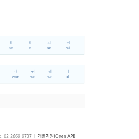
ㅐ
ㅔ
ㅚ
ㅟ
ae
e
oe
wi
ㅘ
ㅙ
ㅝ
ㅞ
ㅢ
a
wae
wo
we
ui
: 02-2669-9737
개발지원(Open API)