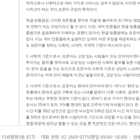
역적으로나 사회적으로 여러 가지로 나타나는 경우가 많은데, 이러한 여
시하고자 하는 것이 표준어 규정의 목적이다.
한글 맞춤법은 그러한 표준형을 문자로 적을 때 올바르게 표기하는 방법
의 전제가 되는 규정이라고 할 수 있다. 다만, 국어 언중들은 한글 맞춤
춤법으로 일원화하여 이해하는 경향이 있어서, 한글 맞춤법에는 표준어
있다. 이는 국어 언중들에게 실용적인 성격의 어문 규정을 제공하려는 
는 표준어를 정하는 사회적, 시대적, 지역적 기준이 제시되어 있다.
1. 사회적 기준으로서, 표준어는 교양 있는 사람들이 쓰는 언어여야 한다
루어지는 품위’를 뜻하므로 교양 있는 사람이란 사회적 품위를 갖춘 사람
어, 은어 등을 쓸 수는 있으므로 표준어의 사회적 기준은 상당히 느슨하다고
준어이기는 하되 언어 예절에 어긋난 말들이므로, 교양 있는 사람이라면
2. 시대적 기준으로서, 표준어는 현대의 언어여야 한다. 여기서 ‘현대
흐름에서 현재와 같은 구획에 있는 시대를 말한다. 다른 사회적, 경제적
하는 데에는 뚜렷한 객관적 기준이 없다. 20세기 초의 구어가 현대의 말
로서는 20세기 초의 구어를 현대의 말로 간주하기에 어려움이 있다. 한
시간 차를 30년 남짓으로 잡으면 넉넉잡아 100년 정도의 시간 차가 있
를 100년 전으로부터 현재 시점까지의 기간으로 규정할 수도 있을 것이다
호함 때문에 편의상 행할 수 있는 것일 뿐 객관적인 것은 아니다. ‘현대
3. 지역적 기준으로서, 표준어는 서울말이어야 한다. 이는 표준어의 공
154(방화3동 827)
대표 전화: 02-2669-9775(평일 09:00~18:00)
전송