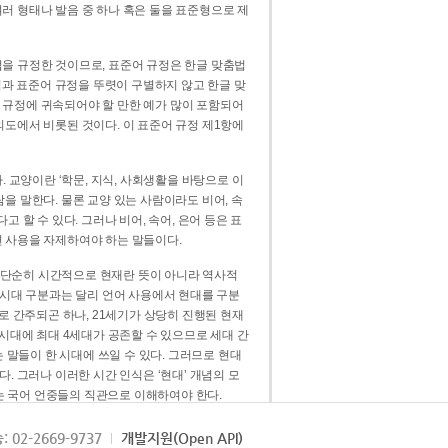
러 형태나 발음 중 하나 혹은 둘을 표준형으로 제
을 규정한 것이므로, 표준어 규정은 한글 맞춤법
법과 표준어 규정을 뚜렷이 구별하지 않고 한글 맞
 규정에 귀속되어야 할 만한 예가 많이 포함되어
의도에서 비롯된 것이다. 이 표준어 규정 제1항에
. 교양이란 ‘학문, 지식, 사회생활을 바탕으로 이
을 말한다. 물론 교양 있는 사람이라도 비어, 속
 할 수 있다. 그러나 비어, 속어, 은어 등은 표
 사용을 자제하여야 하는 말들이다.
’는 단순히 시간적으로 현재란 뜻이 아니라 역사적
 시대 구분과는 달리 언어 사용에서 현대를 구분
로 간주되곤 하나, 21세기가 상당히 진행된 현재
 시대에 최대 4세대가 공존할 수 있으므로 세대 간
는 말들이 한 시대에 쓰일 수 있다. 그러므로 현대
. 그러나 이러한 시간 인식은 ‘현대’ 개념의 모
’는 국어 언중들의 직관으로 이해하여야 한다.
용어적 성격을 가장 크게 드러내 주는 기준이다.
: 02-2669-9737
개발지원(Open API)