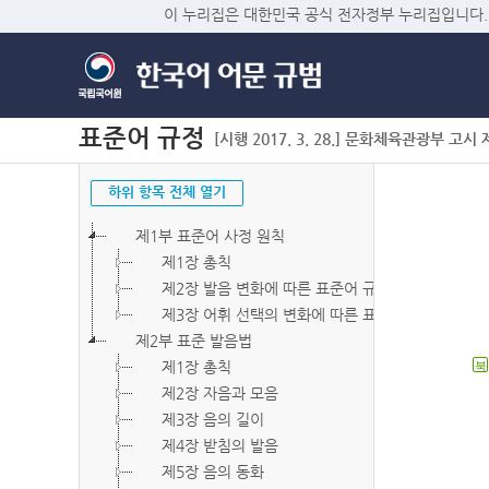
이 누리집은 대한민국 공식 전자정부 누리집입니다.
표준어 규정
[시행 2017. 3. 28.] 문화체육관광부 고시 제2
하위 항목 전체 열기
제1부 표준어 사정 원칙
제1장 총칙
제2장 발음 변화에 따른 표준어 규정
제3장 어휘 선택의 변화에 따른 표준어 규정
제2부 표준 발음법
제1장 총칙
북
제2장 자음과 모음
제3장 음의 길이
제4장 받침의 발음
제5장 음의 동화