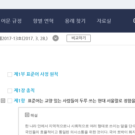
메인콘텐츠 바로가기
어문 규정
항별 연혁
용례 찾기
자료실
비교하기
017-13호(2017. 3. 28.)
제1부 표준어 사정 원칙
제1장 총칙
제1항
표준어는 교양 있는 사람들이 두루 쓰는 현대 서울말로 정함을
해설
한 나라 안에서 지역적으로나 사회적으로 여러 형태로 쓰이는 말을 단수
국민들의 효율적이고 통일된 의사소통을 위한 것이다. 국어 토박이 화자