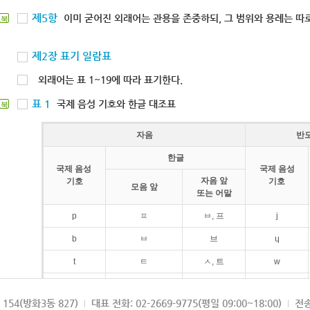
제5항
이미 굳어진 외래어는 관용을 존중하되, 그 범위와 용례는 따로
북
제2장 표기 일람표
외래어는 표 1~19에 따라 표기한다.
표 1
국제 음성 기호와 한글 대조표
북
자음
반
한글
국제 음성
국제 음성
자음 앞
기호
기호
모음 앞
또는 어말
p
ㅍ
ㅂ, 프
j
b
ㅂ
브
ɥ
t
ㅌ
ㅅ, 트
w
d
ㄷ
드
154(방화3동 827)
대표 전화: 02-2669-9775(평일 09:00~18:00)
전송
k
ㅋ
ㄱ, 크