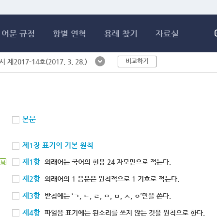
메인콘텐츠 바로가기
어문 규정
항별 연혁
용례 찾기
자료실
비교하기
제2017-14호(2017. 3. 28.)
본문
제1장 표기의 기본 원칙
제1항
외래어는 국어의 현용 24 자모만으로 적는다.
북
제2항
외래어의 1 음운은 원칙적으로 1 기호로 적는다.
제3항
받침에는 ‘ㄱ, ㄴ, ㄹ, ㅁ, ㅂ, ㅅ, ㅇ’만을 쓴다.
제4항
파열음 표기에는 된소리를 쓰지 않는 것을 원칙으로 한다.