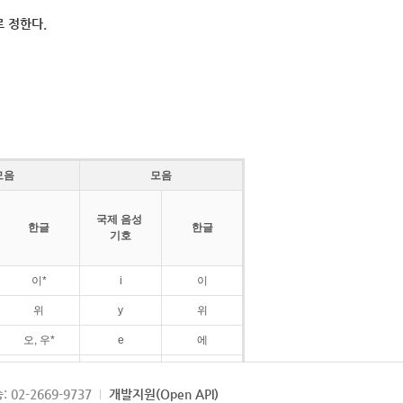
 정한다.
모음
모음
국제 음성
한글
한글
기호
이*
i
이
위
y
위
오, 우*
e
에
ø
외
: 02-2669-9737
개발지원(Open API)
ɛ
에