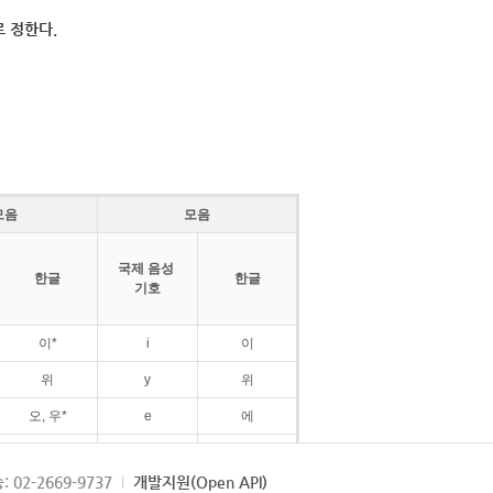
 정한다.
모음
모음
국제 음성
한글
한글
기호
이*
i
이
위
y
위
오, 우*
e
에
ø
외
: 02-2669-9737
개발지원(Open API)
ɛ
에