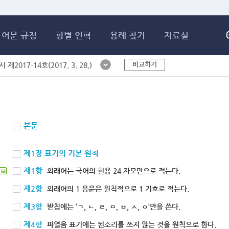
메인콘텐츠 바로가기
어문 규정
항별 연혁
용례 찾기
자료실
비교하기
제2017-14호(2017. 3. 28.)
본문
제1장 표기의 기본 원칙
제1항
외래어는 국어의 현용 24 자모만으로 적는다.
북
제2항
외래어의 1 음운은 원칙적으로 1 기호로 적는다.
제3항
받침에는 ‘ㄱ, ㄴ, ㄹ, ㅁ, ㅂ, ㅅ, ㅇ’만을 쓴다.
제4항
파열음 표기에는 된소리를 쓰지 않는 것을 원칙으로 한다.