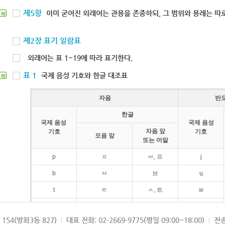
제5항
이미 굳어진 외래어는 관용을 존중하되, 그 범위와 용례는 따로
북
제2장 표기 일람표
외래어는 표 1~19에 따라 표기한다.
표 1
국제 음성 기호와 한글 대조표
북
자음
반
한글
국제 음성
국제 음성
자음 앞
기호
기호
모음 앞
또는 어말
p
ㅍ
ㅂ, 프
j
b
ㅂ
브
ɥ
t
ㅌ
ㅅ, 트
w
d
ㄷ
드
154(방화3동 827)
대표 전화: 02-2669-9775(평일 09:00~18:00)
전송
k
ㅋ
ㄱ, 크