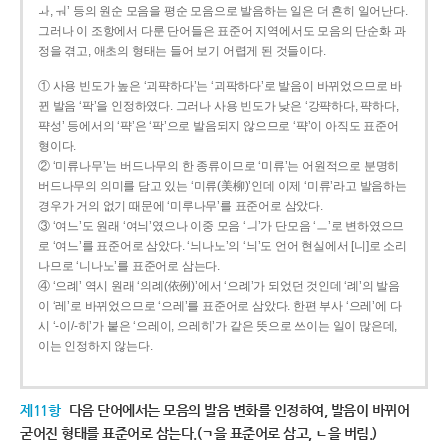
ㅘ, ㅝ’ 등의 원순 모음을 평순 모음으로 발음하는 일은 더 흔히 일어난다.
그러나 이 조항에서 다룬 단어들은 표준어 지역에서도 모음의 단순화 과
정을 겪고, 애초의 형태는 들어 보기 어렵게 된 것들이다.
① 사용 빈도가 높은 ‘괴퍅하다’는 ‘괴팍하다’로 발음이 바뀌었으므로 바
뀐 발음 ‘팍’을 인정하였다. 그러나 사용 빈도가 낮은 ‘강퍅하다, 퍅하다,
퍅성’ 등에서의 ‘퍅’은 ‘팍’으로 발음되지 않으므로 ‘퍅’이 아직도 표준어
형이다.
② ‘미류나무’는 버드나무의 한 종류이므로 ‘미류’는 어원적으로 분명히
버드나무의 의미를 담고 있는 ‘미류(美柳)’인데 이제 ‘미류’라고 발음하는
경우가 거의 없기 때문에 ‘미루나무’를 표준어로 삼았다.
③ ‘여느’도 원래 ‘여늬’였으나 이중 모음 ‘ㅢ’가 단모음 ‘ㅡ’로 변하였으므
로 ‘여느’를 표준어로 삼았다. ‘늬나노’의 ‘늬’도 언어 현실에서 [니]로 소리
나므로 ‘니나노’를 표준어로 삼는다.
④ ‘으례’ 역시 원래 ‘의례(依例)’에서 ‘으례’가 되었던 것인데 ‘례’의 발음
이 ‘레’로 바뀌었으므로 ‘으레’를 표준어로 삼았다. 한편 부사 ‘으레’에 다
시 ‘-이/-히’가 붙은 ‘으레이, 으레히’가 같은 뜻으로 쓰이는 일이 많은데,
이는 인정하지 않는다.
제11항
다음 단어에서는 모음의 발음 변화를 인정하여, 발음이 바뀌어
굳어진 형태를 표준어로 삼는다.(ㄱ을 표준어로 삼고, ㄴ을 버림.)