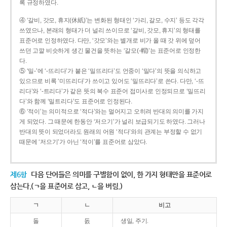
록 규정하였다.
④ ‘갈비, 갓모, 휴지(休紙)’는 변화된 형태인 ‘가리, 갈모, 수지’ 등도 각각
쓰였으나, 본래의 형태가 더 널리 쓰이므로 ‘갈비, 갓모, 휴지’의 형태를
표준어로 인정하였다. 다만, ‘갓모’와는 별개로 비가 올 때 갓 위에 덮어
쓰던 고깔 비슷하게 생긴 물건을 뜻하는 ‘갈모(-帽)’는 표준어로 인정한
다.
⑤ ‘밀-’에 ‘-뜨리다’가 붙은 ‘밀뜨리다’도 언중이 ‘밀다’의 뜻을 의식하고
있으므로 비록 ‘미뜨리다’가 쓰이고 있어도 ‘밀뜨리다’로 쓴다. 다만, ‘-뜨
리다’와 ‘-트리다’가 같은 뜻의 복수 표준어 접미사로 인정되므로 ‘밀뜨리
다’와 함께 ‘밀트리다’도 표준어로 인정된다.
⑥ ‘적이’는 의미적으로 ‘적다’와는 멀어지고 오히려 반대의 의미를 가지
게 되었다. 그 때문에 한동안 ‘저으기’가 널리 보급되기도 하였다. 그러나
반대의 뜻이 되었더라도 원래의 어원 ‘적다’와의 관계는 부정할 수 없기
때문에 ‘저으기’가 아닌 ‘적이’를 표준어로 삼았다.
제6항
다음 단어들은 의미를 구별함이 없이, 한 가지 형태만을 표준어로
삼는다.(ㄱ을 표준어로 삼고, ㄴ을 버림.)
ㄱ
ㄴ
비고
돌
돐
생일, 주기.