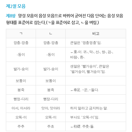
제2절 모음
제8항
양성 모음이 음성 모음으로 바뀌어 굳어진 다음 단어는 음성 모음
형태를 표준어로 삼는다.(ㄱ을 표준어로 삼고, ㄴ을 버림.)
ㄱ
ㄴ
비고
깡충-깡충
깡총-깡총
큰말은 ‘껑충껑충’임.
←童-이. 귀-, 막-, 선-, 쌍-, 검-,
-둥이
-동이
바람-, 흰-.
센말은 ‘빨가숭이’, 큰말은
발가-숭이
발가-송이
‘벌거숭이, 뻘거숭이’임.
보퉁이
보통이
봉죽
봉족
←奉足. ~꾼, ~들다.
뻗정-다리
뻗장-다리
아서, 아서라
앗아, 앗아라
하지 말라고 금지하는 말.
오뚝-이
오똑-이
부사도 ‘오뚝-이’임.
주추
주초
←柱礎. 주춧-돌.