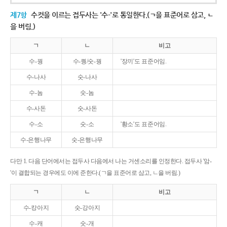
제7항
수컷을 이르는 접두사는 '수-'로 통일한다.(ㄱ을 표준어로 삼고, ㄴ
을 버림.)
ㄱ
ㄴ
비고
수-꿩
수-퀑/숫-꿩
'장끼'도 표준어임.
수-나사
숫-나사
수-놈
숫-놈
수-사돈
숫-사돈
수-소
숫-소
'황소'도 표준어임.
수-은행나무
숫-은행나무
다만 1. 다음 단어에서는 접두사 다음에서 나는 거센소리를 인정한다. 접두사 '암-
'이 결합되는 경우에도 이에 준한다.(ㄱ을 표준어로 삼고, ㄴ을 버림.)
ㄱ
ㄴ
비고
수-캉아지
숫-강아지
수-캐
숫-개