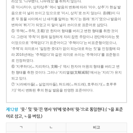
라요’도 ‘나무랬다, 나무래요’를 취하지 않는다.
④ ‘미시/미수, 상치/상추’ 역시 발음의 변화에 따라 ‘미수, 상추’가 현실 발
음으로 더 널리 쓰이고 있으므로 ‘미시, 상치’로 쓰지 않는다. 종(種)이 다
른 두 동물 사이에서 난 새끼를 말하는 ‘튀기’는 원래 ‘트기’였으나 발음이
변하여 ‘튀기’가 되었고 이 말이 널리 쓰이므로 표준어로 삼았다.
⑤ ‘주책(←주착, 主着)’은 한자어 형태를 버리고 변한 형태를 취한 것이
다. 그런데 ‘주착’이 원래 일정하게 자리 잡힌 주장이나 판단력이라는 뜻
이었으므로 ‘주책없다’가 표준어이고 ‘주책이다’는 비표준형이었으나,
‘주책’의 의미로서 ‘일정한 줏대가 없이 되는대로 하는 짓’을 인정함에 따
라 2016년에는 ‘주책없다’와 같은 의미로 쓰이는 ‘주책이다’를 표준형으
로 인정하였다.
⑥ ‘지루하다(←지리하다, 支離--)’ 역시 한자어 어원의 형태를 버리고 변
한 형태를 취한 것이다. 그러나 ‘지리멸렬(支離滅裂)’에서는 ‘지리’가 유지
되고 있다.
⑦ ‘시러베아들(←실업의아들), 허드레(←허드래), 호루라기(←호루루
기)’ 역시 변화된 후의 현실 발음을 반영한 표준어이다.
제12항
‘웃-’ 및 ‘윗-’은 명사 ‘위’에 맞추어 ‘윗-’으로 통일한다.(ㄱ을 표준
어로 삼고, ㄴ을 버림.)
ㄱ
ㄴ
비고