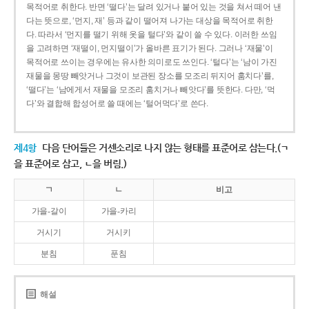
목적어로 취한다. 반면 ‘떨다’는 달려 있거나 붙어 있는 것을 쳐서 떼어 낸
다는 뜻으로, ‘먼지, 재’ 등과 같이 떨어져 나가는 대상을 목적어로 취한
다. 따라서 ‘먼지를 떨기 위해 옷을 털다’와 같이 쓸 수 있다. 이러한 쓰임
을 고려하면 ‘재떨이, 먼지떨이’가 올바른 표기가 된다. 그러나 ‘재물’이
목적어로 쓰이는 경우에는 유사한 의미로도 쓰인다. ‘털다’는 ‘남이 가진
재물을 몽땅 빼앗거나 그것이 보관된 장소를 모조리 뒤지어 훔치다’를,
‘떨다’는 ‘남에게서 재물을 모조리 훔치거나 빼앗다’를 뜻한다. 다만, ‘먹
다’와 결합해 합성어로 쓸 때에는 ‘털어먹다’로 쓴다.
제4항
다음 단어들은 거센소리로 나지 않는 형태를 표준어로 삼는다.(ㄱ
을 표준어로 삼고, ㄴ을 버림.)
ㄱ
ㄴ
비고
가을-갈이
가을-카리
거시기
거시키
분침
푼침
해설