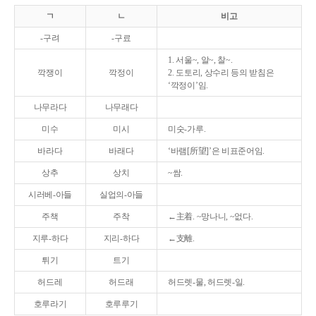
ㄱ
ㄴ
비고
-구려
-구료
1. 서울~, 알~, 찰~.
깍쟁이
깍정이
2. 도토리, 상수리 등의 받침은
‘깍정이’임.
나무라다
나무래다
미수
미시
미숫-가루.
바라다
바래다
‘바램[所望]’은 비표준어임.
상추
상치
~쌈.
시러베-아들
실업의-아들
주책
주착
←主着. ~망나니, ~없다.
지루-하다
지리-하다
←支離.
튀기
트기
허드레
허드래
허드렛-물, 허드렛-일.
호루라기
호루루기