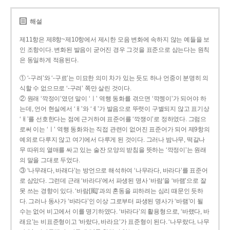
해설
제11항은 제8항~제10항에서 제시한 모음 변화에 속하지 않는 예들을 보
인 조항이다. 변화된 발음이 굳어진 경우 그것을 표준으로 삼는다는 원칙
은 동일하게 적용된다.
① ‘-구려’와 ‘-구료’는 미묘한 의미 차가 있는 듯도 하나 언중이 분명히 의
식할 수 없으므로 ‘-구려’ 쪽만 살린 것이다.
② 원래 ‘깍정이’였던 말이 ‘ㅣ’ 역행 동화를 겪으면 ‘깍젱이’가 되어야 하
는데, 언어 현실에서 ‘ㅐ’와 ‘ㅔ’가 발음으로 뚜렷이 구별되지 않고 표기상
‘ㅐ’를 선호한다는 점에 근거하여 표준어를 ‘깍쟁이’로 정하였다. 그럼으
로써 이는 ‘ㅣ’ 역행 동화와는 직접 관련이 없어진 표준어가 되어 제9항의
예외로 다루지 않고 여기에서 다루게 된 것이다. 그러나 밤나무, 떡갈나
무 따위의 열매를 싸고 있는 술잔 모양의 받침을 뜻하는 ‘깍정이’는 원래
의 말을 그대로 두었다.
③ ‘나무래다, 바래다’는 방언으로 해석하여 ‘나무라다, 바라다’를 표준어
로 삼았다. 그런데 근래 ‘바라다’에서 파생된 명사 ‘바람’을 ‘바램’으로 잘
못 쓰는 경향이 있다. ‘바람[風]’과의 혼동을 피하려는 심리 때문인 듯하
다. 그러나 동사가 ‘바라다’인 이상 그로부터 파생된 명사가 ‘바램’이 될
수는 없어 비고에서 이를 명기하였다. ‘바라다’의 활용형으로, ‘바랬다, 바
래요’는 비표준형이고 ‘바랐다, 바라요’가 표준형이 된다. ‘나무랐다, 나무