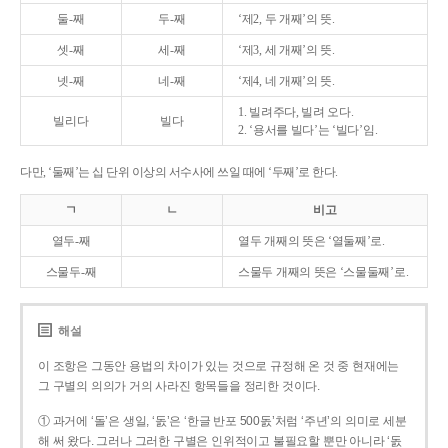
둘-째
두-째
‘제2, 두 개째’의 뜻.
셋-째
세-째
‘제3, 세 개째’의 뜻.
넷-째
네-째
‘제4, 네 개째’의 뜻.
1. 빌려주다, 빌려 오다.
빌리다
빌다
2. ‘용서를 빌다’는 ‘빌다’임.
다만, ‘둘째’는 십 단위 이상의 서수사에 쓰일 때에 ‘두째’로 한다.
ㄱ
ㄴ
비고
열두-째
열두 개째의 뜻은 ‘열둘째’로.
스물두-째
스물두 개째의 뜻은 ‘스물둘째’로.
해설
이 조항은 그동안 용법의 차이가 있는 것으로 규정해 온 것 중 현재에는
그 구별의 의의가 거의 사라진 항목들을 정리한 것이다.
① 과거에 ‘돌’은 생일, ‘돐’은 ‘한글 반포 500돐’처럼 ‘주년’의 의미로 세분
해 써 왔다. 그러나 그러한 구별은 인위적이고 불필요할 뿐만 아니라 ‘돐