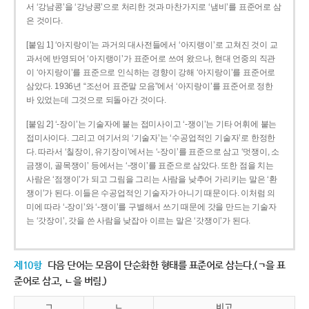
서 ‘강남콩’을 ‘강낭콩’으로 처리한 것과 마찬가지로 ‘냄비’를 표준어로 삼
은 것이다.
[붙임 1] ‘아지랑이’는 과거의 대사전들에서 ‘아지랭이’로 고쳐진 것이 교
과서에 반영되어 ‘아지랭이’가 표준어로 쓰여 왔으나, 현대 언중의 직관
이 ‘아지랑이’를 표준으로 인식하는 경향이 강해 ‘아지랑이’를 표준어로
삼았다. 1936년 “조선어 표준말 모음”에서 ‘아지랑이’를 표준어로 정한
바 있었는데 그것으로 되돌아간 것이다.
[붙임 2] ‘-장이’는 기술자에 붙는 접미사이고 ‘-쟁이’는 기타 어휘에 붙는
접미사이다. 그리고 여기서의 ‘기술자’는 ‘수공업적인 기술자’로 한정한
다. 따라서 ‘칠장이, 유기장이’에서는 ‘-장이’를 표준으로 삼고 ‘멋쟁이, 소
금쟁이, 골목쟁이’ 등에서는 ‘-쟁이’를 표준으로 삼았다. 또한 점을 치는
사람은 ‘점쟁이’가 되고 그림을 그리는 사람을 낮추어 가리키는 말은 ‘환
쟁이’가 된다. 이들은 수공업적인 기술자가 아니기 때문이다. 이처럼 의
미에 따라 ‘-장이’와 ‘-쟁이’를 구별해서 쓰기 때문에 갓을 만드는 기술자
는 ‘갓장이’, 갓을 쓴 사람을 낮잡아 이르는 말은 ‘갓쟁이’가 된다.
제10항
다음 단어는 모음이 단순화한 형태를 표준어로 삼는다.(ㄱ을 표
준어로 삼고, ㄴ을 버림.)
ㄱ
ㄴ
비고