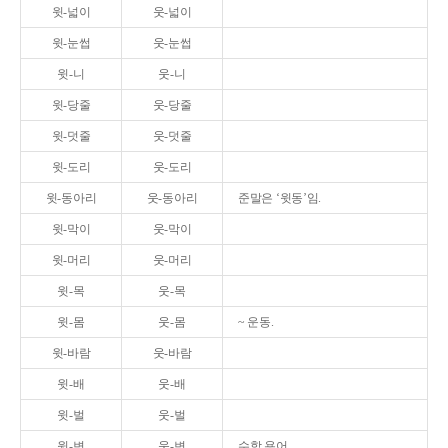
윗-넓이
웃-넓이
윗-눈썹
웃-눈썹
윗-니
웃-니
윗-당줄
웃-당줄
윗-덧줄
웃-덧줄
윗-도리
웃-도리
윗-동아리
웃-동아리
준말은 ‘윗동’임.
윗-막이
웃-막이
윗-머리
웃-머리
윗-목
웃-목
윗-몸
웃-몸
~ 운동.
윗-바람
웃-바람
윗-배
웃-배
윗-벌
웃-벌
윗-변
웃-변
수학 용어.