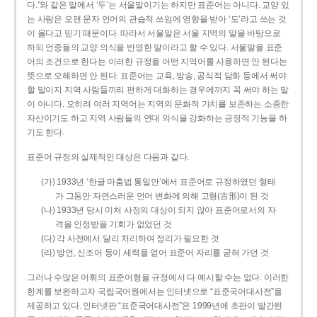
다.”와 같은 말에서 ‘두’는 서울말이기는 하지만 표준어는 아니다. 교양 있
는 사람은 오랜 문자 언어의 관습적 쓰임에 영향을 받아 ‘도’라고 쓰는 것
이 옳다고 믿기 때문이다. 따라서 서울말은 서울 지역의 말을 바탕으로
하되 언중들의 교양 의식을 반영한 말이라고 할 수 있다. 서울말을 표준
어의 조건으로 한다는 이러한 규정을 어떤 지역어를 사용하면 안 된다는
뜻으로 오해하면 안 된다. 표준어는 교육, 방송, 공식적 담화 등에서 써야
할 말이지 지역 사람들끼리 편하게 대화하는 경우에까지 꼭 써야 하는 말
이 아니다. 오히려 여러 지역어는 지역의 문화적 가치를 보존하는 소중한
자산이기도 하고 지역 사람들의 연대 의식을 강화하는 긍정적 기능을 하
기도 한다.
표준어 규정의 실제적인 대상은 다음과 같다.
(가) 1933년 ‘한글 마춤법 통일안’에서 표준어로 규정하였던 형태
가 그동안 자연스러운 언어 변화에 의해 고형(古形)이 된 것
(나) 1933년 당시 미처 사정의 대상이 되지 않아 표준어로서의 자
격을 인정받을 기회가 없었던 것
(다) 각 사전에서 달리 처리하여 정리가 필요한 것
(라) 방언, 신조어 등이 세력을 얻어 표준어 자리를 굳혀 가던 것
그러나 수많은 어휘의 표준어형을 규정에서 다 예시할 수는 없다. 이러한
한계를 보완하고자 국립국어원에서는 인터넷으로 “표준국어대사전”을
제공하고 있다. 인터넷판 “표준국어대사전”은 1999년에 초판이 발간된