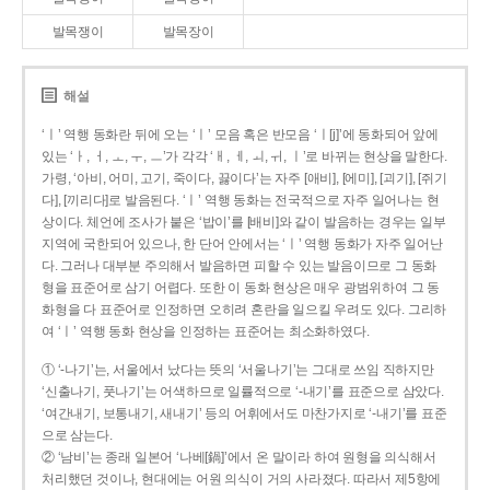
발목쟁이
발목장이
해설
‘ㅣ’ 역행 동화란 뒤에 오는 ‘ㅣ’ 모음 혹은 반모음 ‘ㅣ[j]’에 동화되어 앞에
있는 ‘ㅏ, ㅓ, ㅗ, ㅜ, ㅡ’가 각각 ‘ㅐ, ㅔ, ㅚ, ㅟ, ㅣ’로 바뀌는 현상을 말한다.
가령, ‘아비, 어미, 고기, 죽이다, 끓이다’는 자주 [애비], [에미], [괴기], [쥐기
다], [끼리다]로 발음된다. ‘ㅣ’ 역행 동화는 전국적으로 자주 일어나는 현
상이다. 체언에 조사가 붙은 ‘밥이’를 [배비]와 같이 발음하는 경우는 일부
지역에 국한되어 있으나, 한 단어 안에서는 ‘ㅣ’ 역행 동화가 자주 일어난
다. 그러나 대부분 주의해서 발음하면 피할 수 있는 발음이므로 그 동화
형을 표준어로 삼기 어렵다. 또한 이 동화 현상은 매우 광범위하여 그 동
화형을 다 표준어로 인정하면 오히려 혼란을 일으킬 우려도 있다. 그리하
여 ‘ㅣ’ 역행 동화 현상을 인정하는 표준어는 최소화하였다.
① ‘-나기’는, 서울에서 났다는 뜻의 ‘서울나기’는 그대로 쓰임 직하지만
‘신출나기, 풋나기’는 어색하므로 일률적으로 ‘-내기’를 표준으로 삼았다.
‘여간내기, 보통내기, 새내기’ 등의 어휘에서도 마찬가지로 ‘-내기’를 표준
으로 삼는다.
② ‘남비’는 종래 일본어 ‘나베[鍋]’에서 온 말이라 하여 원형을 의식해서
처리했던 것이나, 현대에는 어원 의식이 거의 사라졌다. 따라서 제5항에