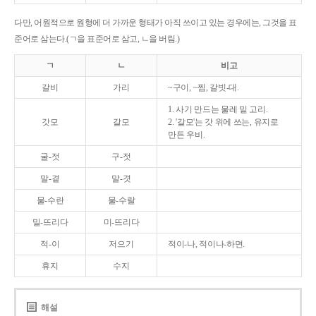
다만, 어원적으로 원형에 더 가까운 형태가 아직 쓰이고 있는 경우에는, 그것을 표
준어로 삼는다.(ㄱ을 표준어로 삼고, ㄴ을 버림.)
ㄱ
ㄴ
비고
갈비
가리
~구이, ~찜, 갈빗-대.
1. 사기 만드는 물레 밑 고리.
갓모
갈모
2. '갈모'는 갓 위에 쓰는, 유지로
만든 우비.
굴-젓
구-젓
말-곁
말-겻
물-수란
물-수랄
밀-뜨리다
미-뜨리다
적-이
저으기
적이-나, 적이나-하면.
휴지
수지
해설