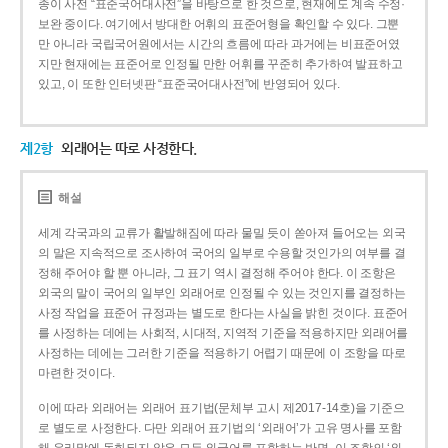
종이 사전 “표준국어대사전”을 바탕으로 한 것으로, 현재에도 계속 수정·
보완 중이다. 여기에서 방대한 어휘의 표준어형을 확인할 수 있다. 그뿐
만 아니라 국립국어원에서는 시간의 흐름에 따라 과거에는 비표준어였
지만 현재에는 표준어로 인정될 만한 어휘를 꾸준히 추가하여 발표하고
있고, 이 또한 인터넷판 “표준국어대사전”에 반영되어 있다.
제2항
외래어는 따로 사정한다.
해설
세계 각국과의 교류가 활발해짐에 따라 물밀 듯이 쏟아져 들어오는 외국
의 말은 지속적으로 조사하여 국어의 일부로 수용할 것인가의 여부를 결
정해 주어야 할 뿐 아니라, 그 표기 역시 결정해 주어야 한다. 이 조항은
외국의 말이 국어의 일부인 외래어로 인정될 수 있는 것인지를 결정하는
사정 작업을 표준어 규정과는 별도로 한다는 사실을 밝힌 것이다. 표준어
를 사정하는 데에는 사회적, 시대적, 지역적 기준을 적용하지만 외래어를
사정하는 데에는 그러한 기준을 적용하기 어렵기 때문에 이 조항을 따로
마련한 것이다.
이에 따라 외래어는 외래어 표기법(문체부 고시 제2017-14호)을 기준으
로 별도로 사정한다. 다만 외래어 표기법의 ‘외래어’가 고유 명사를 포함