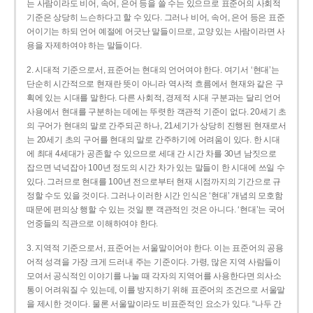
는 사람이라도 비어, 속어, 은어 등을 쓸 수는 있으므로 표준어의 사회적
기준은 상당히 느슨하다고 할 수 있다. 그러나 비어, 속어, 은어 등은 표준
어이기는 하되 언어 예절에 어긋난 말들이므로, 교양 있는 사람이라면 사
용을 자제하여야 하는 말들이다.
2. 시대적 기준으로서, 표준어는 현대의 언어여야 한다. 여기서 ‘현대’는
단순히 시간적으로 현재란 뜻이 아니라 역사적 흐름에서 현재와 같은 구
획에 있는 시대를 말한다. 다른 사회적, 경제적 시대 구분과는 달리 언어
사용에서 현대를 구분하는 데에는 뚜렷한 객관적 기준이 없다. 20세기 초
의 구어가 현대의 말로 간주되곤 하나, 21세기가 상당히 진행된 현재로서
는 20세기 초의 구어를 현대의 말로 간주하기에 어려움이 있다. 한 시대
에 최대 4세대가 공존할 수 있으므로 세대 간 시간 차를 30년 남짓으로
잡으면 넉넉잡아 100년 정도의 시간 차가 있는 말들이 한 시대에 쓰일 수
있다. 그러므로 현대를 100년 전으로부터 현재 시점까지의 기간으로 규
정할 수도 있을 것이다. 그러나 이러한 시간 인식은 ‘현대’ 개념의 모호함
때문에 편의상 행할 수 있는 것일 뿐 객관적인 것은 아니다. ‘현대’는 국어
언중들의 직관으로 이해하여야 한다.
3. 지역적 기준으로서, 표준어는 서울말이어야 한다. 이는 표준어의 공용
어적 성격을 가장 크게 드러내 주는 기준이다. 가령, 많은 지역 사람들이
모여서 공식적인 이야기를 나눌 때 각자의 지역어를 사용한다면 의사소
통이 어려워질 수 있는데, 이를 방지하기 위해 표준어의 조건으로 서울말
을 제시한 것이다. 물론 서울말이라도 비표준적인 요소가 있다. “나두 간