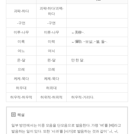
괴퍅-하다/괴팩-
괴팍-하다
하다
-구먼
-구면
미루-나무
미류-나무
←美柳~.
미륵
미력
←彌勒. ~보살, ~불, 돌~.
여느
여늬
온-달
왼-달
만 한 달.
으레
으례
케케-묵다
켸켸-묵다
허우대
허위대
허우적-허우적
허위적-허위적
허우적-거리다.
해설
일부 방언에서는 이중 모음을 단모음으로 발음한다. 가령 ‘벼’를 [베]라고
발음하는 일이 있다. 또한 ‘사과’를 [사가]로 발음하는 것과 같이 ‘ㅚ, ㅟ,