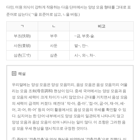
다만, 어원 의식이 강하게 작용하는 다음 단어에서는 양성 모음 형태를 그대로 표
준어로 삼는다.(ㄱ을 표준어로 삼고, ㄴ을 버림.)
ㄱ
ㄴ
비고
부조(扶助)
부주
~금, 부좃-술.
사돈(査頓)
사둔
밭~, 안~.
삼촌(三寸)
삼춘
시~, 외~, 처~.
해설
우리말에는 양성 모음은 양성 모음끼리, 음성 모음은 음성 모음끼리 어울
리는 모음 조화(母音調和) 현상이 있다. 중세 국어에서는 양성 모음과 음
성 모음의 세력이 크게 차이가 나지 않았으나 근대를 거치면서 음성 모음
의 세력이 급격히 커졌다. 예컨대 ‘ 막-아, 좁-아’, ‘접-어, 굽-어, 재-어, 세-
어, 괴-어, 쥐-어’ 등의 어미 활용에서도 음성 모음의 우세를 확인할 수 있
다. 심지어는 한 단어 내부에서도 양성 모음이 일관되게 나타나지 않고
양성 모음과 음성 모음이 섞여 나타나는 일이 많다. 이 조항은 그러한 음
성 모음 우세 현상을 명시적으로 규정한 것이다.
① 종래의 ‘깡총깡총’은 언어 현실을 반영하여 ‘깡충깡충’으로 정했다. 이