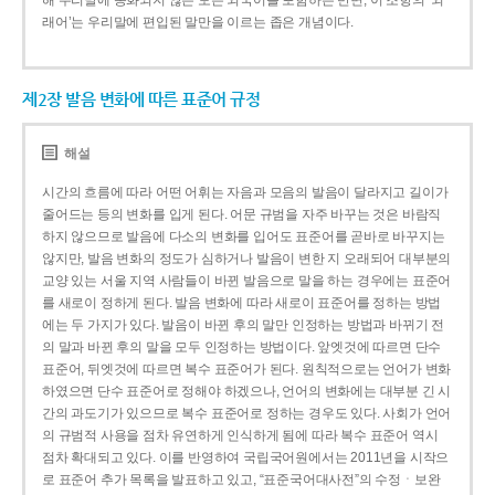
해 우리말에 동화되지 않은 모든 외국어를 포함하는 반면, 이 조항의 ‘외
래어’는 우리말에 편입된 말만을 이르는 좁은 개념이다.
제2장 발음 변화에 따른 표준어 규정
해설
시간의 흐름에 따라 어떤 어휘는 자음과 모음의 발음이 달라지고 길이가
줄어드는 등의 변화를 입게 된다. 어문 규범을 자주 바꾸는 것은 바람직
하지 않으므로 발음에 다소의 변화를 입어도 표준어를 곧바로 바꾸지는
않지만, 발음 변화의 정도가 심하거나 발음이 변한 지 오래되어 대부분의
교양 있는 서울 지역 사람들이 바뀐 발음으로 말을 하는 경우에는 표준어
를 새로이 정하게 된다. 발음 변화에 따라 새로이 표준어를 정하는 방법
에는 두 가지가 있다. 발음이 바뀐 후의 말만 인정하는 방법과 바뀌기 전
의 말과 바뀐 후의 말을 모두 인정하는 방법이다. 앞엣것에 따르면 단수
표준어, 뒤엣것에 따르면 복수 표준어가 된다. 원칙적으로는 언어가 변화
하였으면 단수 표준어로 정해야 하겠으나, 언어의 변화에는 대부분 긴 시
간의 과도기가 있으므로 복수 표준어로 정하는 경우도 있다. 사회가 언어
의 규범적 사용을 점차 유연하게 인식하게 됨에 따라 복수 표준어 역시
점차 확대되고 있다. 이를 반영하여 국립국어원에서는 2011년을 시작으
로 표준어 추가 목록을 발표하고 있고, “표준국어대사전”의 수정ㆍ보완