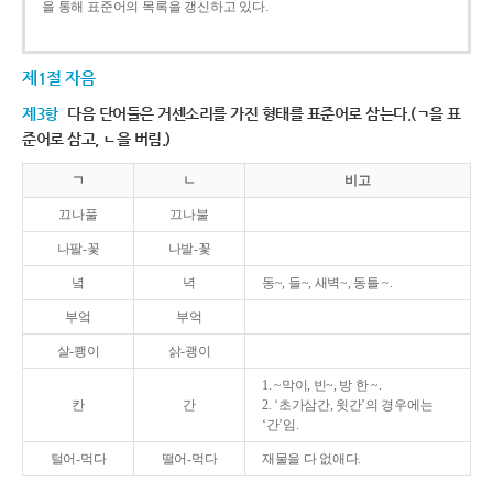
을 통해 표준어의 목록을 갱신하고 있다.
제1절 자음
제3항
다음 단어들은 거센소리를 가진 형태를 표준어로 삼는다.(ㄱ을 표
준어로 삼고, ㄴ을 버림.)
ㄱ
ㄴ
비고
끄나풀
끄나불
나팔-꽃
나발-꽃
녘
녁
동~, 들~, 새벽~, 동틀 ~.
부엌
부억
살-쾡이
삵-괭이
1. ~막이, 빈~, 방 한 ~.
칸
간
2. ‘초가삼간, 윗간’의 경우에는
‘간’임.
털어-먹다
떨어-먹다
재물을 다 없애다.