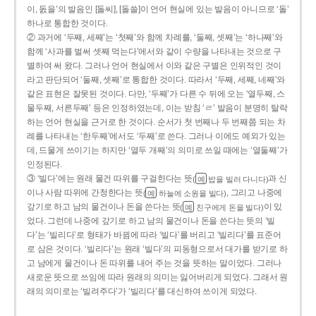
이, 돐을’의 발음인 [돌씨], [돌쓸]이 언어 현실에 있는 발음이 아니므로 ‘돌’
하나로 통합한 것이다.
② 과거에 ‘두째, 세째’는 ‘첫째’와 함께 차례를, ‘둘째, 셋째’는 ‘하나째’와
함께 ‘사과를 벌써 셋째 먹는다’에서와 같이 수량을 나타내는 것으로 구
별하여 써 왔다. 그러나 언어 현실에서 이와 같은 구별은 인위적인 것이
라고 판단되어 ‘둘째, 셋째’로 통합한 것이다. 따라서 ‘두째, 세째, 네째’와
같은 표현은 잘못된 것이다. 다만, ‘두째’가 다른 수 뒤에 오는 ‘열두째, 스
물두째, 서른두째’ 등은 인정하였는데, 이는 받침 ‘ㄹ’ 발음이 분명히 탈락
하는 언어 현실을 근거로 한 것이다. 순서가 첫 번째나 두 번째쯤 되는 차
례를 나타내는 ‘한두째’에서도 ‘두째’로 쓴다. 그러나 이에도 예외가 있는
데, 드물게 쓰이기는 하지만 ‘열두 개째’의 의미로 쓰일 때에는 ‘열둘째’가
인정된다.
③ ‘빌다’에는 원래 물건 따위를 구걸한다는 뜻
과 신
(
밥을 빌러 다니다)
예
이나 사람 따위에 간청한다는 뜻
, 그리고 나중에
(
하늘에 소원을 빌다)
예
갚기로 하고 남의 물건이나 돈을 쓴다는 뜻
이 있
(
친구에게 돈을 빌다)
예
었다. 그런데 나중에 갚기로 하고 남의 물건이나 돈을 쓴다는 뜻의 ‘빌
다’는 ‘빌리다’로 형태가 바뀜에 따라 ‘빌다’를 버리고 ‘빌리다’를 표준어
로 삼은 것이다. ‘빌리다’는 원래 ‘빌다’의 피동형으로서 대가를 받기로 하
고 남에게 물건이나 돈 따위를 내어 주는 것을 뜻하는 말이었다. 그러나
새로운 뜻으로 쓰임에 따라 원래의 의미는 잃어버리게 되었다. 그래서 원
래의 의미로는 ‘빌려주다’가 ‘빌리다’를 대신하여 쓰이게 되었다.