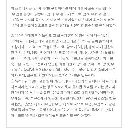
이 조항에서는 ‘암’과 ‘수’를 구별하여 쓸 때의 기본적 표준어는 ‘암’과
‘수’임을 분명히 밝혔다. ‘암’과 ‘수’는 역사적으로 ‘암ㅎ, 수ㅎ’과 같이
‘ㅎ’을 맨 마지막 음으로 가지고 있는 말이었으나 현대에 와서는 이러한
‘ㅎ’이 모두 떨어졌으므로 떨어진 형태를 기본적인 표준어로 규정하였다.
① ‘ㅎ’은 현대의 단어들에도 그 발음의 흔적이 많이 남아 있는데, 이
‘ㅎ’이 뒤의 예사소리와 결합하면 거센소리로 축약되는 일이 흔하여 이
조항에서 부가적으로 규정하였다. 즉 ‘암ㅎ’에 ‘개, 닭, 병아리’가 결합하
면 각각 ‘암캐, 암탉, 암평아리’가 되고 ‘수ㅎ’에 ‘개, 닭, 병아리’가 결합하
면 각각 ‘수캐, 수탉, 수평아리’가 되는 언어 현실을 존중하였다. 이러한
축약은 ‘다만 1’ 규정에서 언급한 예들에만 해당되는 것이므로 ‘암ㅎ, 수
ㅎ’에 ‘고양이’가 결합하더라도 ‘암고양이, 수고양이’와 같은 형태가 표준
어가 된다. 발음도 [암고양이], [수고양이]가 표준 발음이다.
② ‘수’와 뒤의 말이 결합할 때, 발음상 [ㄴ(ㄴ)] 첨가가 일어나거나 뒤의 예
사소리가 된소리가 되는 경우 사이시옷과 유사한 효과를 보이는 것이라
판단하여 ‘수’에 ‘ㅅ’을 붙인 ‘숫’을 표준어형으로 규정하였다. 이러한 경
우에는 ‘다만 2’ 규정에서 언급한 예들만 해당한다. ‘숫양, 숫염소’는 발음
이 [순냥], [순념소]이지 [수양], [수염소]가 아니므로 ‘수양, 수염소’와 같은
형태를 비표준어로 규정하였다. 또 ‘숫쥐’는 발음이 [숟쮜]이지 [수쥐]가
아니므로 ‘수쥐’와 같은 형태를 비표준어로 규정하였다.