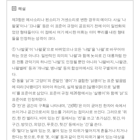
해설
제3항은 예사소리나 된소리가 거센소리로 변한 경우의 예이다. 사실 ‘나
팔꽃’이나 ‘끄나풀’ 등은 이 표준어 규정이 공표되기 전에 이미 일반화되
었던 형태들이다. 이 점에서 여기 예시한 어휘는 이미 뿌리를 내린 형태
들을 인정하는 성격이 크다.
① ‘나발꽃’이 ‘나팔꽃’으로 바뀌었으나 모든 ‘나발’을 ‘나팔’로 바꾸어야
하는 것은 아니다. 일반적인 의미의 ‘나팔’과 함께 놋쇠로 긴 대롱처럼 만
든 전통 관악기의 하나인 ‘나발’도 인정될 뿐만 아니라 ‘나팔바지, 나팔관,
나팔벌레’ 등과 ‘개나발, 병나발’ 등의 합성어에서도 각각 구별되어 쓰인
다.
② 동물 ‘삵’과 ‘고양이’의 준말인 ‘괭이’가 결합한 ‘삵괭이’는 표준 발음법
에 따라 [삭꽹이]가 되어야 하는데, 실제 발음은 [살쾡이]이므로 ‘살쾡
이’를 표준어로 삼았다. 표준어 규정 제26항에서는 ‘살쾡이’와 함께 ‘삵’도
표준어로 인정하였다.
③ ‘칸’은 공간의 구획을 나타내며, ‘간(間)’은 이미 굳어진 한자어 속에서
쓰이거나 공간으로서의 장소를 가리키는 접미사로 쓰인다. 그러므로 ‘위
칸, 한 칸 벌리다, 비어 있는 칸’ 등에서는 ‘칸’을 쓰고 ‘초가삼간, 뒷간, 마
구간, 방앗간, 외양간, 푸줏간, 헛간’ 등에서는 ‘간’을 쓴다.
④ ‘털다’는 달려 있는 것, 붙어 있는 것 따위가 떨어지게 흔들거나 치거나
한다는 뜻으로, 주로 ‘옷, 이불’ 등과 같이 먼지 따위가 붙어 있는 대상을