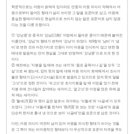
학문적으로는 어원이 밝혀져 있더라도 언중의 어원 의식이 약해져서 어
원으로부터 멀어진 형태가 널리 쓰이면 그 말을 표준어로 삼고, 어원에
충실한 형태이더라도 현실적으로 쓰이지 않는 말은 표준어로 삼지 않겠
다는 것을 다룬 조항이다.
① ‘강낭콩’은 중국의 ‘강남(江南)’ 지방에서 들여온 콩이기 때문에 붙여진
이름인데, ‘강남’의 형태가 변하여 ‘강낭’이 되었다. 제9항의 ‘남비’가 ‘냄
비’로 변한 것과 마찬가지로 언중이 이미 어원을 인식하지 않고 변한 형
태대로 발음하는 언어 현실을 그대로 반영하여 ‘강낭콩’으로 쓰게 한 것
이다.
② 예전에는 ‘지붕을 일 때에 쓰는 새끼’와 ‘좁은 골목이나 길’을 모두 ‘고
샅’으로 써 왔는데, 앞의 뜻의 말에 대해 어원 의식이 희박해져서 조사가
붙은 형태가 [고사시/고사슬] 등으로 발음되고 있으므로 앞의 뜻의 말을
‘고삿’으로 정한 것이다. ‘속고삿’은 초가지붕을 일 때 이엉을 얹기 전에
지붕 위에 건너질러 잡아매는 새끼이고, ‘겉고삿’은 이엉을 얹은 위에 걸
쳐 매는 새끼이다.
③ ‘월세(月貰)’와 뜻이 같은 말로서 과거에는 ‘삭월세’와 ‘사글세’가 모두
쓰였다. 그러나 ‘삭월세’를 한자어 ‘朔月貰’로 보는 것은 ‘사글세’의 음을
단순히 한자로 흉내 낸 것으로 보아 ‘사글세’만을 표준으로 삼은 것이다.
다만, 어원 의식이 여전히 남아 있어 어원을 의식한 형태가 쓰이는 것들
은 그 짝이 되는 비어원적인 형태보다 더 우선적으로 표준어 자격을 주도