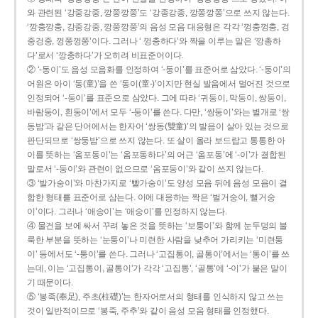
와 관련된 ‘강중강중, 깡쭝깡쭝’도 ‘강종강종, 깡쫑깡쫑’으로 쓰지 않는다.
‘깡충깡충, 강중강중, 깡쭝깡쭝’의 음성 모음 대응형은 각각 ‘껑충껑충, 겅
중겅중, 껑쭝껑쭝’이다. 그러나 ‘ 껑충하다’와 짝을 이루는 말은 ‘깡총하
다’로서 ‘깡충하다’가 오히려 비표준어이다.
② ‘-동이’도 음성 모음화를 인정하여 ‘-둥이’를 표준어로 삼았다. ‘-둥이’의
어원은 아이 ‘동(童)’을 쓴 ‘동이(童-)’이지만 현실 발음에서 멀어진 것으로
인정되어 ‘-둥이’를 표준으로 삼았다. 그에 따라 ‘귀둥이, 막둥이, 쌍둥이,
바람둥이, 흰둥이’에서 모두 ‘-둥이’를 쓴다. 다만, ‘쌍둥이’와는 별개로 ‘쌍
동밤’과 같은 단어에서는 한자어 ‘쌍동(雙童)’의 발음이 살아 있는 것으로
판단되므로 ‘쌍둥밤’으로 쓰지 않는다. 또 살이 올라 보드랍고 통통한 아
이를 뜻하는 ‘옴포동이’는 ‘옴포동하다’의 어근 ‘옴포동’에 ‘-이’가 결합된
말로서 ‘-둥이’와 관련이 없으므로 ‘옴포둥이’와 같이 쓰지 않는다.
③ ‘발가숭이’와 마찬가지로 ‘빨가숭이’도 양성 모음 뒤에 음성 모음이 결
합한 형태를 표준어로 삼는다. 이에 대응하는 짝은 ‘벌거숭이, 뻘거숭
이’이다. 그러나 ‘애송이’는 ‘애숭이’를 인정하지 않는다.
④ 물건을 보에 싸서 꾸려 놓은 것을 뜻하는 ‘보퉁이’와 함께 눈두덩의 불
룩한 부분을 뜻하는 ‘눈퉁이’나 미련한 사람을 낮추어 가리키는 ‘미련퉁
이’ 등에서도 ‘-퉁이’를 쓴다. 그러나 ‘고집통이, 골통이’에서는 ‘통이’를 쓰
는데, 이는 ‘고집통이, 골통이’가 각각 ‘고집통’, ‘골통’에 ‘-이’가 붙은 말이
기 때문이다.
⑤ ‘봉족(奉足), 주초(柱礎)’는 한자어로서의 형태를 인식하지 않고 쓰는
것이 일반적이므로 ‘봉죽, 주추’와 같이 음성 모음 형태를 인정했다.