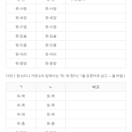
윗-사랑
웃-사랑
윗-세장
웃-세장
윗-수염
웃-수염
윗-입술
웃-입술
윗-잇몸
웃-잇몸
윗-자리
웃-자리
윗-중방
웃-중방
다만 1. 된소리나 거센소리 앞에서는 ‘위-’로 한다.(ㄱ을 표준어로 삼고, ㄴ을 버림.)
ㄱ
ㄴ
비고
위-짝
웃-짝
위-쪽
웃-쪽
위-채
웃-채
위-층
웃-층