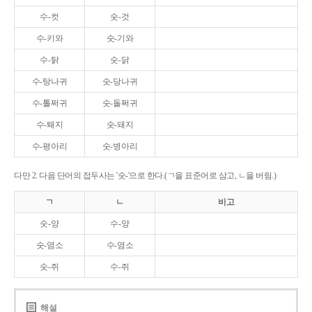
수-컷
숫-것
수-키와
숫-기와
수-탉
숫-닭
수-탕나귀
숫-당나귀
수-톨쩌귀
숫-돌쩌귀
수-퇘지
숫-돼지
수-평아리
숫-병아리
다만 2. 다음 단어의 접두사는 '숫-'으로 한다.(ㄱ을 표준어로 삼고, ㄴ을 버림.)
ㄱ
ㄴ
비고
숫-양
수-양
숫-염소
수-염소
숫-쥐
수-쥐
해설