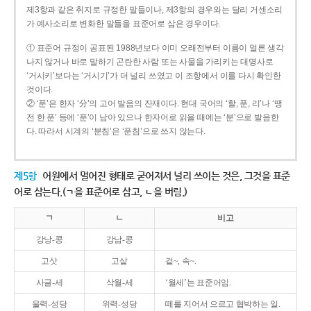
제3항과 같은 취지로 규정한 말들이나, 제3항의 경우와는 달리 거센소리
가 예사소리로 변화한 말들을 표준어로 삼은 경우이다.
① 표준어 규정이 공표된 1988년보다 이미 오래전부터 이름이 얼른 생각
나지 않거나 바로 말하기 곤란한 사람 또는 사물을 가리키는 대명사로
‘거시키’보다는 ‘거시기’가 더 널리 쓰였고 이 조항에서 이를 다시 확인한
것이다.
② ‘푼’은 한자 ‘分’의 고어 발음의 잔재이다. 현대 국어의 ‘할, 푼, 리’나 ‘땡
전 한 푼’ 등에 ‘푼’이 남아 있으나 한자어로 읽을 때에는 ‘분’으로 발음한
다. 따라서 시계의 ‘분침’은 ‘푼침’으로 쓰지 않는다.
제5항
어원에서 멀어진 형태로 굳어져서 널리 쓰이는 것은, 그것을 표준
어로 삼는다.(ㄱ을 표준어로 삼고, ㄴ을 버림.)
ㄱ
ㄴ
비고
강낭-콩
강남-콩
고삿
고샅
겉~, 속~.
사글-세
삭월-세
‘월세’는 표준어임.
울력-성당
위력-성당
떼를 지어서 으르고 협박하는 일.