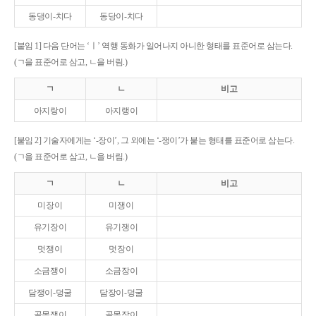
동댕이-치다
동당이-치다
[붙임 1] 다음 단어는 ‘ㅣ’ 역행 동화가 일어나지 아니한 형태를 표준어로 삼는다.
(ㄱ을 표준어로 삼고, ㄴ을 버림.)
ㄱ
ㄴ
비고
아지랑이
아지랭이
[붙임 2] 기술자에게는 ‘-장이’, 그 외에는 ‘-쟁이’가 붙는 형태를 표준어로 삼는다.
(ㄱ을 표준어로 삼고, ㄴ을 버림.)
ㄱ
ㄴ
비고
미장이
미쟁이
유기장이
유기쟁이
멋쟁이
멋장이
소금쟁이
소금장이
담쟁이-덩굴
담장이-덩굴
골목쟁이
골목장이