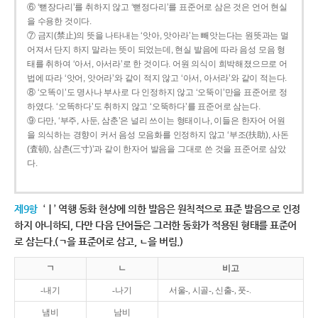
⑥ ‘뻗장다리’를 취하지 않고 ‘뻗정다리’를 표준어로 삼은 것은 언어 현실
을 수용한 것이다.
⑦ 금지(禁止)의 뜻을 나타내는 ‘앗아, 앗아라’는 빼앗는다는 원뜻과는 멀
어져서 단지 하지 말라는 뜻이 되었는데, 현실 발음에 따라 음성 모음 형
태를 취하여 ‘아서, 아서라’로 한 것이다. 어원 의식이 희박해졌으므로 어
법에 따라 ‘앗어, 앗어라’와 같이 적지 않고 ‘아서, 아서라’와 같이 적는다.
⑧ ‘오똑이’도 명사나 부사로 다 인정하지 않고 ‘오뚝이’만을 표준어로 정
하였다. ‘오똑하다’도 취하지 않고 ‘오뚝하다’를 표준어로 삼는다.
⑨ 다만, ‘부주, 사둔, 삼춘’은 널리 쓰이는 형태이나, 이들은 한자어 어원
을 의식하는 경향이 커서 음성 모음화를 인정하지 않고 ‘부조(扶助), 사돈
(査頓), 삼촌(三寸)’과 같이 한자어 발음을 그대로 쓴 것을 표준어로 삼았
다.
제9항
‘ㅣ’ 역행 동화 현상에 의한 발음은 원칙적으로 표준 발음으로 인정
하지 아니하되, 다만 다음 단어들은 그러한 동화가 적용된 형태를 표준어
로 삼는다.(ㄱ을 표준어로 삼고, ㄴ을 버림.)
ㄱ
ㄴ
비고
-내기
-나기
서울-, 시골-, 신출-, 풋-.
냄비
남비