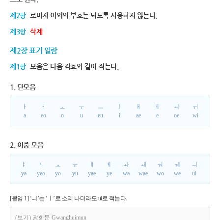
제2항
로마자 이외의 부호는 되도록 사용하지 않는다.
제3항
삭제
제2장 표기 일람
제1항
모음은 다음 각호와 같이 적는다.
1. 단모음
ㅏ
ㅓ
ㅗ
ㅜ
ㅡ
ㅣ
ㅐ
ㅔ
ㅚ
ㅟ
a
eo
o
u
eu
i
ae
e
oe
wi
2. 이중 모음
ㅑ
ㅕ
ㅛ
ㅠ
ㅒ
ㅖ
ㅘ
ㅙ
ㅝ
ㅞ
ㅢ
ya
yeo
yo
yu
yae
ye
wa
wae
wo
we
ui
[붙임 1] ‘ㅢ’는 ‘ㅣ’로 소리 나더라도 ui로 적는다.
(보기) 광희문 Gwanghuimun