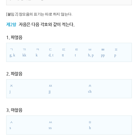
[붙임 2] 장모음의 표기는 따로 하지 않는다.
제2항
자음은 다음 각호와 같이 적는다.
1. 파열음
ㄱ
ㄲ
ㅋ
ㄷ
ㄸ
ㅌ
ㅂ
ㅃ
ㅍ
g, k
kk
k
d, t
tt
t
b, p
pp
p
2. 파찰음
ㅈ
ㅉ
ㅊ
j
jj
ch
3. 마찰음
ㅅ
ㅆ
ㅎ
s
ss
h