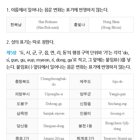
1. 이름에서 일어나는 음운 변화는 표기에 반영하지 않는다.
Han Boknam
Hong Bitna
한복남
홍빛나
(Han Bok-nam)
(Hong Bit-na)
2. 성의 표기는 따로 정한다.
제5항
‘도, 시, 군, 구, 읍, 면, 리, 동’의 행정 구역 단위와 ‘가’는 각각 ‘do,
si, gun, gu, eup, myeon, ri, dong, ga’로 적고, 그 앞에는 붙임표(-)를 넣
는다. 붙임표(-) 앞뒤에서 일어나는 음운 변화는 표기에 반영하지 않는다.
Chungcheongbuk-
충청북도
제주도
Jeju-do
do
의정부시
Uijeongbu-si
양주군
Yangju-gun
도봉구
Dobong-gu
신창읍
Sinchang-eup
삼죽면
Samjuk-myeon
인왕리
Inwang-ri
Bongcheon 1(il)-
당산동
Dangsan-dong
봉천 1동
dong
종로 2가
Jongno 2(i)-ga
퇴계로 3가
Toegyero 3(sam)-ga