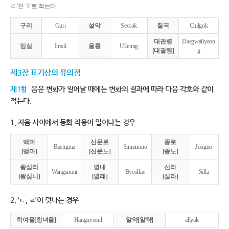
ㄹ’은 ‘ll’로 적는다.
구리
Guri
설악
Seorak
칠곡
Chilgok
대관령
Daegwallyeon
임실
Imsil
울릉
Ulleung
[대괄령]
g
제3장 표기상의 유의점
제1항
음운 변화가 일어날 때에는 변화의 결과에 따라 다음 각호와 같이
적는다.
1. 자음 사이에서 동화 작용이 일어나는 경우
백마
신문로
종로
Baengma
Sinmunno
Jongno
[뱅마]
[신문노]
[종노]
왕십리
별내
신라
Wangsimni
Byeollae
Silla
[왕심니]
[별래]
[실라]
2. ‘ㄴ, ㄹ’이 덧나는 경우
학여울[항녀울]
Hangnyeoul
알약[알략]
allyak