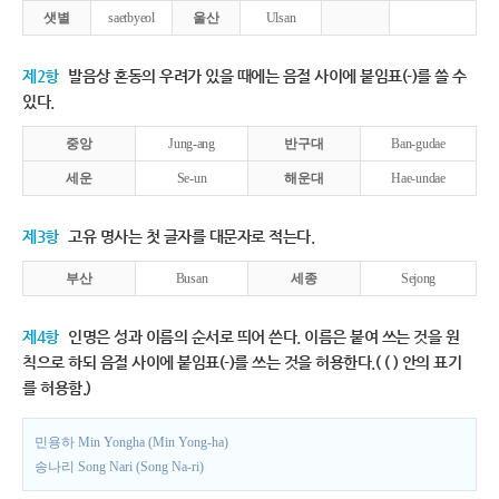
샛별
saetbyeol
울산
Ulsan
제2항
발음상 혼동의 우려가 있을 때에는 음절 사이에 붙임표(-)를 쓸 수
있다.
중앙
Jung-ang
반구대
Ban-gudae
세운
Se-un
해운대
Hae-undae
제3항
고유 명사는 첫 글자를 대문자로 적는다.
부산
Busan
세종
Sejong
제4항
인명은 성과 이름의 순서로 띄어 쓴다. 이름은 붙여 쓰는 것을 원
칙으로 하되 음절 사이에 붙임표(-)를 쓰는 것을 허용한다.( ( ) 안의 표기
를 허용함.)
민용하 Min Yongha (Min Yong-ha)
송나리 Song Nari (Song Na-ri)