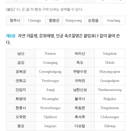
[붙임] ‘시, 군, 읍’의 행정 구역 단위는 생략할 수 있다.
청주시
Cheongju
함평군
Hampyeong
순창읍
Sunchang
제6항
자연 지물명, 문화재명, 인공 축조물명은 붙임표(-) 없이 붙여 쓴
다.
남산
Namsan
속리산
Songnisan
금강
Geumgang
독도
Dokdo
경복궁
Gyeongbokgung
무량수전
Muryangsujeon
연화교
Yeonhwagyo
극락전
Geungnakjeon
안압지
Anapji
남한산성
Namhansanseong
화랑대
Hwarangdae
불국사
Bulguksa
현충사
Hyeonchungsa
독립문
Dongnimmun
오죽헌
Ojukheon
촉석루
Chokseongnu
종묘
Jongmyo
다보탑
Dabotap