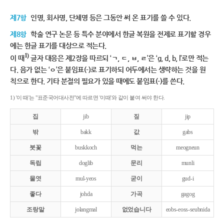
제7항
인명, 회사명, 단체명 등은 그동안 써 온 표기를 쓸 수 있다.
제8항
학술 연구 논문 등 특수 분야에서 한글 복원을 전제로 표기할 경우
에는 한글 표기를 대상으로 적는다.
1)
이 때
글자 대응은 제2장을 따르되 ‘ㄱ, ㄷ, ㅂ, ㄹ’은 ‘g, d, b, l’로만 적는
다. 음가 없는 ‘ㅇ’은 붙임표(-)로 표기하되 어두에서는 생략하는 것을 원
칙으로 한다. 기타 분절의 필요가 있을 때에도 붙임표(-)를 쓴다.
1) '이 때'는 "표준국어대사전"에 따르면 '이때'와 같이 붙여 써야 한다.
집
jib
짚
jip
밖
bakk
값
gabs
붓꽃
buskkoch
먹는
meogneun
독립
doglib
문리
munli
물엿
mul-yeos
굳이
gud-i
좋다
johda
가곡
gagog
조랑말
jolangmal
없었습니다
eobs-eoss-seubnida