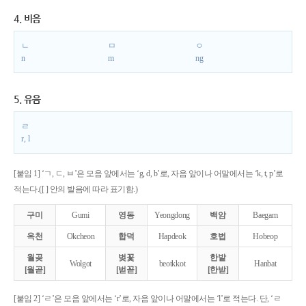
4. 비음
ㄴ
ㅁ
ㅇ
n
m
ng
5. 유음
ㄹ
r, l
[붙임 1] ‘ㄱ, ㄷ, ㅂ’은 모음 앞에서는 ‘g, d, b’로, 자음 앞이나 어말에서는 ‘k, t, p’로
적는다.([ ] 안의 발음에 따라 표기함.)
구미
Gumi
영동
Yeongdong
백암
Baegam
옥천
Okcheon
합덕
Hapdeok
호법
Hobeop
월곶
벚꽃
한밭
Wolgot
beotkkot
Hanbat
[월곧]
[벋꼳]
[한받]
[붙임 2] ‘ㄹ’은 모음 앞에서는 ‘r’로, 자음 앞이나 어말에서는 ‘l’로 적는다. 단, ‘ㄹ