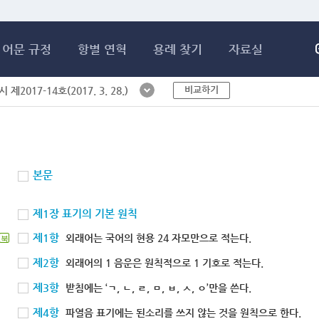
메인콘텐츠 바로가기
어문 규정
항별 연혁
용례 찾기
자료실
비교하기
제2017-14호(2017. 3. 28.)
본문
제1장 표기의 기본 원칙
제1항
외래어는 국어의 현용 24 자모만으로 적는다.
북
제2항
외래어의 1 음운은 원칙적으로 1 기호로 적는다.
제3항
받침에는 ‘ㄱ, ㄴ, ㄹ, ㅁ, ㅂ, ㅅ, ㅇ’만을 쓴다.
제4항
파열음 표기에는 된소리를 쓰지 않는 것을 원칙으로 한다.