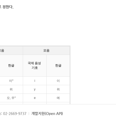
 정한다.
모음
모음
국제 음성
한글
한글
기호
이*
i
이
위
y
위
오, 우*
e
에
ø
외
: 02-2669-9737
개발지원(Open API)
ɛ
에