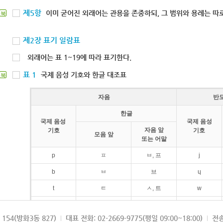
제5항
이미 굳어진 외래어는 관용을 존중하되, 그 범위와 용례는 따로
북
제2장 표기 일람표
외래어는 표 1~19에 따라 표기한다.
표 1
국제 음성 기호와 한글 대조표
북
자음
반
한글
국제 음성
국제 음성
자음 앞
기호
기호
모음 앞
또는 어말
p
ㅍ
ㅂ, 프
j
b
ㅂ
브
ɥ
t
ㅌ
ㅅ, 트
w
d
ㄷ
드
154(방화3동 827)
대표 전화: 02-2669-9775(평일 09:00~18:00)
전송
k
ㅋ
ㄱ, 크