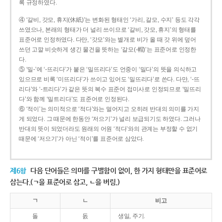
록 규정하였다.
④ ‘갈비, 갓모, 휴지(休紙)’는 변화된 형태인 ‘가리, 갈모, 수지’ 등도 각각
쓰였으나, 본래의 형태가 더 널리 쓰이므로 ‘갈비, 갓모, 휴지’의 형태를
표준어로 인정하였다. 다만, ‘갓모’와는 별개로 비가 올 때 갓 위에 덮어
쓰던 고깔 비슷하게 생긴 물건을 뜻하는 ‘갈모(-帽)’는 표준어로 인정한
다.
⑤ ‘밀-’에 ‘-뜨리다’가 붙은 ‘밀뜨리다’도 언중이 ‘밀다’의 뜻을 의식하고
있으므로 비록 ‘미뜨리다’가 쓰이고 있어도 ‘밀뜨리다’로 쓴다. 다만, ‘-뜨
리다’와 ‘-트리다’가 같은 뜻의 복수 표준어 접미사로 인정되므로 ‘밀뜨리
다’와 함께 ‘밀트리다’도 표준어로 인정된다.
⑥ ‘적이’는 의미적으로 ‘적다’와는 멀어지고 오히려 반대의 의미를 가지
게 되었다. 그 때문에 한동안 ‘저으기’가 널리 보급되기도 하였다. 그러나
반대의 뜻이 되었더라도 원래의 어원 ‘적다’와의 관계는 부정할 수 없기
때문에 ‘저으기’가 아닌 ‘적이’를 표준어로 삼았다.
제6항
다음 단어들은 의미를 구별함이 없이, 한 가지 형태만을 표준어로
삼는다.(ㄱ을 표준어로 삼고, ㄴ을 버림.)
ㄱ
ㄴ
비고
돌
돐
생일, 주기.