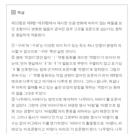
해설
제11항은 제8항~제10항에서 제시한 모음 변화에 속하지 않는 예들을 보
인 조항이다. 변화된 발음이 굳어진 경우 그것을 표준으로 삼는다는 원칙
은 동일하게 적용된다.
① ‘-구려’와 ‘-구료’는 미묘한 의미 차가 있는 듯도 하나 언중이 분명히 의
식할 수 없으므로 ‘-구려’ 쪽만 살린 것이다.
② 원래 ‘깍정이’였던 말이 ‘ㅣ’ 역행 동화를 겪으면 ‘깍젱이’가 되어야 하
는데, 언어 현실에서 ‘ㅐ’와 ‘ㅔ’가 발음으로 뚜렷이 구별되지 않고 표기상
‘ㅐ’를 선호한다는 점에 근거하여 표준어를 ‘깍쟁이’로 정하였다. 그럼으
로써 이는 ‘ㅣ’ 역행 동화와는 직접 관련이 없어진 표준어가 되어 제9항의
예외로 다루지 않고 여기에서 다루게 된 것이다. 그러나 밤나무, 떡갈나
무 따위의 열매를 싸고 있는 술잔 모양의 받침을 뜻하는 ‘깍정이’는 원래
의 말을 그대로 두었다.
③ ‘나무래다, 바래다’는 방언으로 해석하여 ‘나무라다, 바라다’를 표준어
로 삼았다. 그런데 근래 ‘바라다’에서 파생된 명사 ‘바람’을 ‘바램’으로 잘
못 쓰는 경향이 있다. ‘바람[風]’과의 혼동을 피하려는 심리 때문인 듯하
다. 그러나 동사가 ‘바라다’인 이상 그로부터 파생된 명사가 ‘바램’이 될
수는 없어 비고에서 이를 명기하였다. ‘바라다’의 활용형으로, ‘바랬다, 바
래요’는 비표준형이고 ‘바랐다, 바라요’가 표준형이 된다. ‘나무랐다, 나무