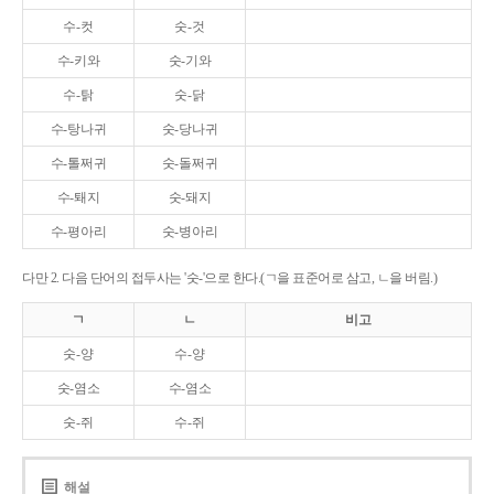
수-컷
숫-것
수-키와
숫-기와
수-탉
숫-닭
수-탕나귀
숫-당나귀
수-톨쩌귀
숫-돌쩌귀
수-퇘지
숫-돼지
수-평아리
숫-병아리
다만 2. 다음 단어의 접두사는 '숫-'으로 한다.(ㄱ을 표준어로 삼고, ㄴ을 버림.)
ㄱ
ㄴ
비고
숫-양
수-양
숫-염소
수-염소
숫-쥐
수-쥐
해설