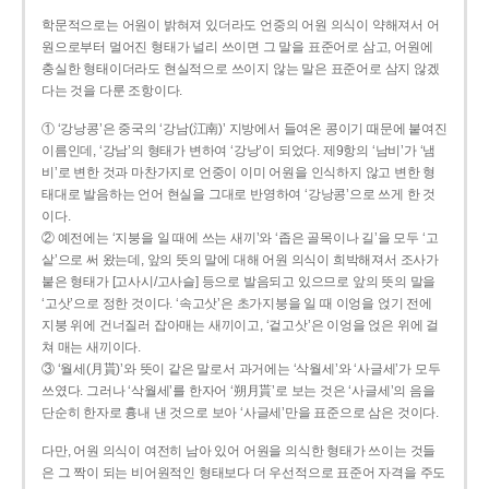
학문적으로는 어원이 밝혀져 있더라도 언중의 어원 의식이 약해져서 어
원으로부터 멀어진 형태가 널리 쓰이면 그 말을 표준어로 삼고, 어원에
충실한 형태이더라도 현실적으로 쓰이지 않는 말은 표준어로 삼지 않겠
다는 것을 다룬 조항이다.
① ‘강낭콩’은 중국의 ‘강남(江南)’ 지방에서 들여온 콩이기 때문에 붙여진
이름인데, ‘강남’의 형태가 변하여 ‘강낭’이 되었다. 제9항의 ‘남비’가 ‘냄
비’로 변한 것과 마찬가지로 언중이 이미 어원을 인식하지 않고 변한 형
태대로 발음하는 언어 현실을 그대로 반영하여 ‘강낭콩’으로 쓰게 한 것
이다.
② 예전에는 ‘지붕을 일 때에 쓰는 새끼’와 ‘좁은 골목이나 길’을 모두 ‘고
샅’으로 써 왔는데, 앞의 뜻의 말에 대해 어원 의식이 희박해져서 조사가
붙은 형태가 [고사시/고사슬] 등으로 발음되고 있으므로 앞의 뜻의 말을
‘고삿’으로 정한 것이다. ‘속고삿’은 초가지붕을 일 때 이엉을 얹기 전에
지붕 위에 건너질러 잡아매는 새끼이고, ‘겉고삿’은 이엉을 얹은 위에 걸
쳐 매는 새끼이다.
③ ‘월세(月貰)’와 뜻이 같은 말로서 과거에는 ‘삭월세’와 ‘사글세’가 모두
쓰였다. 그러나 ‘삭월세’를 한자어 ‘朔月貰’로 보는 것은 ‘사글세’의 음을
단순히 한자로 흉내 낸 것으로 보아 ‘사글세’만을 표준으로 삼은 것이다.
다만, 어원 의식이 여전히 남아 있어 어원을 의식한 형태가 쓰이는 것들
은 그 짝이 되는 비어원적인 형태보다 더 우선적으로 표준어 자격을 주도