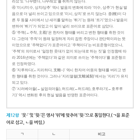
라요’도 ‘나무랬다, 나무래요’를 취하지 않는다.
④ ‘미시/미수, 상치/상추’ 역시 발음의 변화에 따라 ‘미수, 상추’가 현실 발
음으로 더 널리 쓰이고 있으므로 ‘미시, 상치’로 쓰지 않는다. 종(種)이 다
른 두 동물 사이에서 난 새끼를 말하는 ‘튀기’는 원래 ‘트기’였으나 발음이
변하여 ‘튀기’가 되었고 이 말이 널리 쓰이므로 표준어로 삼았다.
⑤ ‘주책(←주착, 主着)’은 한자어 형태를 버리고 변한 형태를 취한 것이
다. 그런데 ‘주착’이 원래 일정하게 자리 잡힌 주장이나 판단력이라는 뜻
이었으므로 ‘주책없다’가 표준어이고 ‘주책이다’는 비표준형이었으나,
‘주책’의 의미로서 ‘일정한 줏대가 없이 되는대로 하는 짓’을 인정함에 따
라 2016년에는 ‘주책없다’와 같은 의미로 쓰이는 ‘주책이다’를 표준형으
로 인정하였다.
⑥ ‘지루하다(←지리하다, 支離--)’ 역시 한자어 어원의 형태를 버리고 변
한 형태를 취한 것이다. 그러나 ‘지리멸렬(支離滅裂)’에서는 ‘지리’가 유지
되고 있다.
⑦ ‘시러베아들(←실업의아들), 허드레(←허드래), 호루라기(←호루루
기)’ 역시 변화된 후의 현실 발음을 반영한 표준어이다.
제12항
‘웃-’ 및 ‘윗-’은 명사 ‘위’에 맞추어 ‘윗-’으로 통일한다.(ㄱ을 표준
어로 삼고, ㄴ을 버림.)
ㄱ
ㄴ
비고