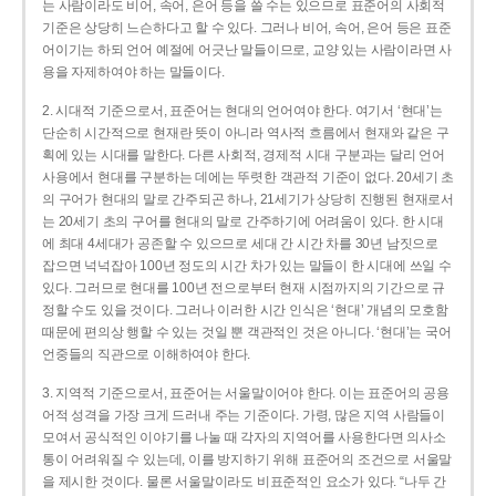
는 사람이라도 비어, 속어, 은어 등을 쓸 수는 있으므로 표준어의 사회적
기준은 상당히 느슨하다고 할 수 있다. 그러나 비어, 속어, 은어 등은 표준
어이기는 하되 언어 예절에 어긋난 말들이므로, 교양 있는 사람이라면 사
용을 자제하여야 하는 말들이다.
2. 시대적 기준으로서, 표준어는 현대의 언어여야 한다. 여기서 ‘현대’는
단순히 시간적으로 현재란 뜻이 아니라 역사적 흐름에서 현재와 같은 구
획에 있는 시대를 말한다. 다른 사회적, 경제적 시대 구분과는 달리 언어
사용에서 현대를 구분하는 데에는 뚜렷한 객관적 기준이 없다. 20세기 초
의 구어가 현대의 말로 간주되곤 하나, 21세기가 상당히 진행된 현재로서
는 20세기 초의 구어를 현대의 말로 간주하기에 어려움이 있다. 한 시대
에 최대 4세대가 공존할 수 있으므로 세대 간 시간 차를 30년 남짓으로
잡으면 넉넉잡아 100년 정도의 시간 차가 있는 말들이 한 시대에 쓰일 수
있다. 그러므로 현대를 100년 전으로부터 현재 시점까지의 기간으로 규
정할 수도 있을 것이다. 그러나 이러한 시간 인식은 ‘현대’ 개념의 모호함
때문에 편의상 행할 수 있는 것일 뿐 객관적인 것은 아니다. ‘현대’는 국어
언중들의 직관으로 이해하여야 한다.
3. 지역적 기준으로서, 표준어는 서울말이어야 한다. 이는 표준어의 공용
어적 성격을 가장 크게 드러내 주는 기준이다. 가령, 많은 지역 사람들이
모여서 공식적인 이야기를 나눌 때 각자의 지역어를 사용한다면 의사소
통이 어려워질 수 있는데, 이를 방지하기 위해 표준어의 조건으로 서울말
을 제시한 것이다. 물론 서울말이라도 비표준적인 요소가 있다. “나두 간