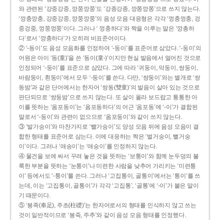
와 관련된 ‘강중강중, 깡쭝깡쭝’도 ‘강종강종, 깡쫑깡쫑’으로 쓰지 않는다.
‘깡충깡충, 강중강중, 깡쭝깡쭝’의 음성 모음 대응형은 각각 ‘껑충껑충, 겅
중겅중, 껑쭝껑쭝’이다. 그러나 ‘ 껑충하다’와 짝을 이루는 말은 ‘깡총하
다’로서 ‘깡충하다’가 오히려 비표준어이다.
② ‘-동이’도 음성 모음화를 인정하여 ‘-둥이’를 표준어로 삼았다. ‘-둥이’의
어원은 아이 ‘동(童)’을 쓴 ‘동이(童-)’이지만 현실 발음에서 멀어진 것으로
인정되어 ‘-둥이’를 표준으로 삼았다. 그에 따라 ‘귀둥이, 막둥이, 쌍둥이,
바람둥이, 흰둥이’에서 모두 ‘-둥이’를 쓴다. 다만, ‘쌍둥이’와는 별개로 ‘쌍
동밤’과 같은 단어에서는 한자어 ‘쌍동(雙童)’의 발음이 살아 있는 것으로
판단되므로 ‘쌍둥밤’으로 쓰지 않는다. 또 살이 올라 보드랍고 통통한 아
이를 뜻하는 ‘옴포동이’는 ‘옴포동하다’의 어근 ‘옴포동’에 ‘-이’가 결합된
말로서 ‘-둥이’와 관련이 없으므로 ‘옴포둥이’와 같이 쓰지 않는다.
③ ‘발가숭이’와 마찬가지로 ‘빨가숭이’도 양성 모음 뒤에 음성 모음이 결
합한 형태를 표준어로 삼는다. 이에 대응하는 짝은 ‘벌거숭이, 뻘거숭
이’이다. 그러나 ‘애송이’는 ‘애숭이’를 인정하지 않는다.
④ 물건을 보에 싸서 꾸려 놓은 것을 뜻하는 ‘보퉁이’와 함께 눈두덩의 불
룩한 부분을 뜻하는 ‘눈퉁이’나 미련한 사람을 낮추어 가리키는 ‘미련퉁
이’ 등에서도 ‘-퉁이’를 쓴다. 그러나 ‘고집통이, 골통이’에서는 ‘통이’를 쓰
는데, 이는 ‘고집통이, 골통이’가 각각 ‘고집통’, ‘골통’에 ‘-이’가 붙은 말이
기 때문이다.
⑤ ‘봉족(奉足), 주초(柱礎)’는 한자어로서의 형태를 인식하지 않고 쓰는
것이 일반적이므로 ‘봉죽, 주추’와 같이 음성 모음 형태를 인정했다.