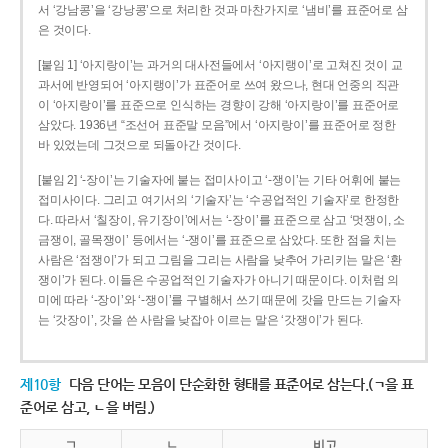
서 ‘강남콩’을 ‘강낭콩’으로 처리한 것과 마찬가지로 ‘냄비’를 표준어로 삼
은 것이다.
[붙임 1] ‘아지랑이’는 과거의 대사전들에서 ‘아지랭이’로 고쳐진 것이 교
과서에 반영되어 ‘아지랭이’가 표준어로 쓰여 왔으나, 현대 언중의 직관
이 ‘아지랑이’를 표준으로 인식하는 경향이 강해 ‘아지랑이’를 표준어로
삼았다. 1936년 “조선어 표준말 모음”에서 ‘아지랑이’를 표준어로 정한
바 있었는데 그것으로 되돌아간 것이다.
[붙임 2] ‘-장이’는 기술자에 붙는 접미사이고 ‘-쟁이’는 기타 어휘에 붙는
접미사이다. 그리고 여기서의 ‘기술자’는 ‘수공업적인 기술자’로 한정한
다. 따라서 ‘칠장이, 유기장이’에서는 ‘-장이’를 표준으로 삼고 ‘멋쟁이, 소
금쟁이, 골목쟁이’ 등에서는 ‘-쟁이’를 표준으로 삼았다. 또한 점을 치는
사람은 ‘점쟁이’가 되고 그림을 그리는 사람을 낮추어 가리키는 말은 ‘환
쟁이’가 된다. 이들은 수공업적인 기술자가 아니기 때문이다. 이처럼 의
미에 따라 ‘-장이’와 ‘-쟁이’를 구별해서 쓰기 때문에 갓을 만드는 기술자
는 ‘갓장이’, 갓을 쓴 사람을 낮잡아 이르는 말은 ‘갓쟁이’가 된다.
제10항
다음 단어는 모음이 단순화한 형태를 표준어로 삼는다.(ㄱ을 표
준어로 삼고, ㄴ을 버림.)
ㄱ
ㄴ
비고