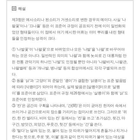
해설
제3항은 예사소리나 된소리가 거센소리로 변한 경우의 예이다. 사실 ‘나
팔꽃’이나 ‘끄나풀’ 등은 이 표준어 규정이 공표되기 전에 이미 일반화되
었던 형태들이다. 이 점에서 여기 예시한 어휘는 이미 뿌리를 내린 형태
들을 인정하는 성격이 크다.
① ‘나발꽃’이 ‘나팔꽃’으로 바뀌었으나 모든 ‘나발’을 ‘나팔’로 바꾸어야
하는 것은 아니다. 일반적인 의미의 ‘나팔’과 함께 놋쇠로 긴 대롱처럼 만
든 전통 관악기의 하나인 ‘나발’도 인정될 뿐만 아니라 ‘나팔바지, 나팔관,
나팔벌레’ 등과 ‘개나발, 병나발’ 등의 합성어에서도 각각 구별되어 쓰인
다.
② 동물 ‘삵’과 ‘고양이’의 준말인 ‘괭이’가 결합한 ‘삵괭이’는 표준 발음법
에 따라 [삭꽹이]가 되어야 하는데, 실제 발음은 [살쾡이]이므로 ‘살쾡
이’를 표준어로 삼았다. 표준어 규정 제26항에서는 ‘살쾡이’와 함께 ‘삵’도
표준어로 인정하였다.
③ ‘칸’은 공간의 구획을 나타내며, ‘간(間)’은 이미 굳어진 한자어 속에서
쓰이거나 공간으로서의 장소를 가리키는 접미사로 쓰인다. 그러므로 ‘위
칸, 한 칸 벌리다, 비어 있는 칸’ 등에서는 ‘칸’을 쓰고 ‘초가삼간, 뒷간, 마
구간, 방앗간, 외양간, 푸줏간, 헛간’ 등에서는 ‘간’을 쓴다.
④ ‘털다’는 달려 있는 것, 붙어 있는 것 따위가 떨어지게 흔들거나 치거나
한다는 뜻으로, 주로 ‘옷, 이불’ 등과 같이 먼지 따위가 붙어 있는 대상을