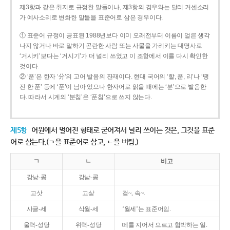
제3항과 같은 취지로 규정한 말들이나, 제3항의 경우와는 달리 거센소리
가 예사소리로 변화한 말들을 표준어로 삼은 경우이다.
① 표준어 규정이 공표된 1988년보다 이미 오래전부터 이름이 얼른 생각
나지 않거나 바로 말하기 곤란한 사람 또는 사물을 가리키는 대명사로
‘거시키’보다는 ‘거시기’가 더 널리 쓰였고 이 조항에서 이를 다시 확인한
것이다.
② ‘푼’은 한자 ‘分’의 고어 발음의 잔재이다. 현대 국어의 ‘할, 푼, 리’나 ‘땡
전 한 푼’ 등에 ‘푼’이 남아 있으나 한자어로 읽을 때에는 ‘분’으로 발음한
다. 따라서 시계의 ‘분침’은 ‘푼침’으로 쓰지 않는다.
제5항
어원에서 멀어진 형태로 굳어져서 널리 쓰이는 것은, 그것을 표준
어로 삼는다.(ㄱ을 표준어로 삼고, ㄴ을 버림.)
ㄱ
ㄴ
비고
강낭-콩
강남-콩
고삿
고샅
겉~, 속~.
사글-세
삭월-세
‘월세’는 표준어임.
울력-성당
위력-성당
떼를 지어서 으르고 협박하는 일.