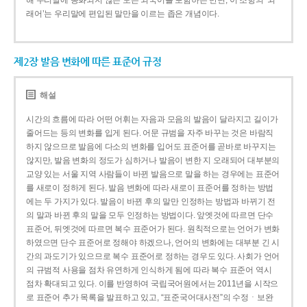
해 우리말에 동화되지 않은 모든 외국어를 포함하는 반면, 이 조항의 ‘외
래어’는 우리말에 편입된 말만을 이르는 좁은 개념이다.
제2장 발음 변화에 따른 표준어 규정
해설
시간의 흐름에 따라 어떤 어휘는 자음과 모음의 발음이 달라지고 길이가
줄어드는 등의 변화를 입게 된다. 어문 규범을 자주 바꾸는 것은 바람직
하지 않으므로 발음에 다소의 변화를 입어도 표준어를 곧바로 바꾸지는
않지만, 발음 변화의 정도가 심하거나 발음이 변한 지 오래되어 대부분의
교양 있는 서울 지역 사람들이 바뀐 발음으로 말을 하는 경우에는 표준어
를 새로이 정하게 된다. 발음 변화에 따라 새로이 표준어를 정하는 방법
에는 두 가지가 있다. 발음이 바뀐 후의 말만 인정하는 방법과 바뀌기 전
의 말과 바뀐 후의 말을 모두 인정하는 방법이다. 앞엣것에 따르면 단수
표준어, 뒤엣것에 따르면 복수 표준어가 된다. 원칙적으로는 언어가 변화
하였으면 단수 표준어로 정해야 하겠으나, 언어의 변화에는 대부분 긴 시
간의 과도기가 있으므로 복수 표준어로 정하는 경우도 있다. 사회가 언어
의 규범적 사용을 점차 유연하게 인식하게 됨에 따라 복수 표준어 역시
점차 확대되고 있다. 이를 반영하여 국립국어원에서는 2011년을 시작으
로 표준어 추가 목록을 발표하고 있고, “표준국어대사전”의 수정ㆍ보완