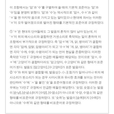
이 조항에서는 ‘암’과 ‘수’를 구별하여 쓸 때의 기본적 표준어는 ‘암’과
‘수’임을 분명히 밝혔다. ‘암’과 ‘수’는 역사적으로 ‘암ㅎ, 수ㅎ’과 같이
‘ㅎ’을 맨 마지막 음으로 가지고 있는 말이었으나 현대에 와서는 이러한
‘ㅎ’이 모두 떨어졌으므로 떨어진 형태를 기본적인 표준어로 규정하였다.
① ‘ㅎ’은 현대의 단어들에도 그 발음의 흔적이 많이 남아 있는데, 이
‘ㅎ’이 뒤의 예사소리와 결합하면 거센소리로 축약되는 일이 흔하여 이
조항에서 부가적으로 규정하였다. 즉 ‘암ㅎ’에 ‘개, 닭, 병아리’가 결합하
면 각각 ‘암캐, 암탉, 암평아리’가 되고 ‘수ㅎ’에 ‘개, 닭, 병아리’가 결합하
면 각각 ‘수캐, 수탉, 수평아리’가 되는 언어 현실을 존중하였다. 이러한
축약은 ‘다만 1’ 규정에서 언급한 예들에만 해당되는 것이므로 ‘암ㅎ, 수
ㅎ’에 ‘고양이’가 결합하더라도 ‘암고양이, 수고양이’와 같은 형태가 표준
어가 된다. 발음도 [암고양이], [수고양이]가 표준 발음이다.
② ‘수’와 뒤의 말이 결합할 때, 발음상 [ㄴ(ㄴ)] 첨가가 일어나거나 뒤의 예
사소리가 된소리가 되는 경우 사이시옷과 유사한 효과를 보이는 것이라
판단하여 ‘수’에 ‘ㅅ’을 붙인 ‘숫’을 표준어형으로 규정하였다. 이러한 경
우에는 ‘다만 2’ 규정에서 언급한 예들만 해당한다. ‘숫양, 숫염소’는 발음
이 [순냥], [순념소]이지 [수양], [수염소]가 아니므로 ‘수양, 수염소’와 같은
형태를 비표준어로 규정하였다. 또 ‘숫쥐’는 발음이 [숟쮜]이지 [수쥐]가
아니므로 ‘수쥐’와 같은 형태를 비표준어로 규정하였다.