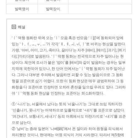
발목쟁이
발목장이
해설
‘ㅣ’ 역행 동화란 뒤에 오는 ‘ㅣ’ 모음 혹은 반모음 ‘ㅣ[j]’에 동화되어 앞에
있는 ‘ㅏ, ㅓ, ㅗ, ㅜ, ㅡ’가 각각 ‘ㅐ, ㅔ, ㅚ, ㅟ, ㅣ’로 바뀌는 현상을 말한다.
가령, ‘아비, 어미, 고기, 죽이다, 끓이다’는 자주 [애비], [에미], [괴기], [쥐기
다], [끼리다]로 발음된다. ‘ㅣ’ 역행 동화는 전국적으로 자주 일어나는 현
상이다. 체언에 조사가 붙은 ‘밥이’를 [배비]와 같이 발음하는 경우는 일부
지역에 국한되어 있으나, 한 단어 안에서는 ‘ㅣ’ 역행 동화가 자주 일어난
다. 그러나 대부분 주의해서 발음하면 피할 수 있는 발음이므로 그 동화
형을 표준어로 삼기 어렵다. 또한 이 동화 현상은 매우 광범위하여 그 동
화형을 다 표준어로 인정하면 오히려 혼란을 일으킬 우려도 있다. 그리하
여 ‘ㅣ’ 역행 동화 현상을 인정하는 표준어는 최소화하였다.
① ‘-나기’는, 서울에서 났다는 뜻의 ‘서울나기’는 그대로 쓰임 직하지만
‘신출나기, 풋나기’는 어색하므로 일률적으로 ‘-내기’를 표준으로 삼았다.
‘여간내기, 보통내기, 새내기’ 등의 어휘에서도 마찬가지로 ‘-내기’를 표준
으로 삼는다.
② ‘남비’는 종래 일본어 ‘나베[鍋]’에서 온 말이라 하여 원형을 의식해서
처리했던 것이나, 현대에는 어원 의식이 거의 사라졌다. 따라서 제5항에