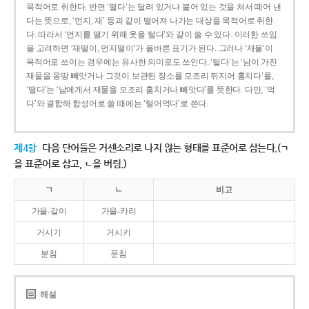
목적어로 취한다. 반면 ‘떨다’는 달려 있거나 붙어 있는 것을 쳐서 떼어 낸
다는 뜻으로, ‘먼지, 재’ 등과 같이 떨어져 나가는 대상을 목적어로 취한
다. 따라서 ‘먼지를 떨기 위해 옷을 털다’와 같이 쓸 수 있다. 이러한 쓰임
을 고려하면 ‘재떨이, 먼지떨이’가 올바른 표기가 된다. 그러나 ‘재물’이
목적어로 쓰이는 경우에는 유사한 의미로도 쓰인다. ‘털다’는 ‘남이 가진
재물을 몽땅 빼앗거나 그것이 보관된 장소를 모조리 뒤지어 훔치다’를,
‘떨다’는 ‘남에게서 재물을 모조리 훔치거나 빼앗다’를 뜻한다. 다만, ‘먹
다’와 결합해 합성어로 쓸 때에는 ‘털어먹다’로 쓴다.
제4항
다음 단어들은 거센소리로 나지 않는 형태를 표준어로 삼는다.(ㄱ
을 표준어로 삼고, ㄴ을 버림.)
ㄱ
ㄴ
비고
가을-갈이
가을-카리
거시기
거시키
분침
푼침
해설