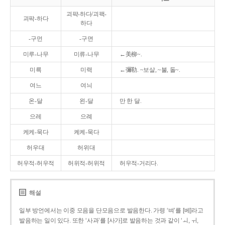
괴퍅-하다/괴팩-
괴팍-하다
하다
-구먼
-구면
미루-나무
미류-나무
←美柳~.
미륵
미력
←彌勒. ~보살, ~불, 돌~.
여느
여늬
온-달
왼-달
만 한 달.
으레
으례
케케-묵다
켸켸-묵다
허우대
허위대
허우적-허우적
허위적-허위적
허우적-거리다.
해설
일부 방언에서는 이중 모음을 단모음으로 발음한다. 가령 ‘벼’를 [베]라고
발음하는 일이 있다. 또한 ‘사과’를 [사가]로 발음하는 것과 같이 ‘ㅚ, ㅟ,