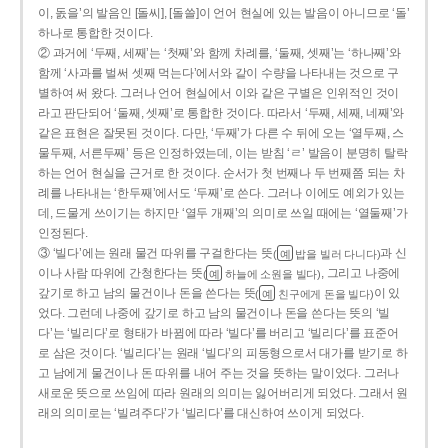
이, 돐을’의 발음인 [돌씨], [돌쓸]이 언어 현실에 있는 발음이 아니므로 ‘돌’
하나로 통합한 것이다.
② 과거에 ‘두째, 세째’는 ‘첫째’와 함께 차례를, ‘둘째, 셋째’는 ‘하나째’와
함께 ‘사과를 벌써 셋째 먹는다’에서와 같이 수량을 나타내는 것으로 구
별하여 써 왔다. 그러나 언어 현실에서 이와 같은 구별은 인위적인 것이
라고 판단되어 ‘둘째, 셋째’로 통합한 것이다. 따라서 ‘두째, 세째, 네째’와
같은 표현은 잘못된 것이다. 다만, ‘두째’가 다른 수 뒤에 오는 ‘열두째, 스
물두째, 서른두째’ 등은 인정하였는데, 이는 받침 ‘ㄹ’ 발음이 분명히 탈락
하는 언어 현실을 근거로 한 것이다. 순서가 첫 번째나 두 번째쯤 되는 차
례를 나타내는 ‘한두째’에서도 ‘두째’로 쓴다. 그러나 이에도 예외가 있는
데, 드물게 쓰이기는 하지만 ‘열두 개째’의 의미로 쓰일 때에는 ‘열둘째’가
인정된다.
③ ‘빌다’에는 원래 물건 따위를 구걸한다는 뜻
과 신
(
밥을 빌러 다니다)
예
이나 사람 따위에 간청한다는 뜻
, 그리고 나중에
(
하늘에 소원을 빌다)
예
갚기로 하고 남의 물건이나 돈을 쓴다는 뜻
이 있
(
친구에게 돈을 빌다)
예
었다. 그런데 나중에 갚기로 하고 남의 물건이나 돈을 쓴다는 뜻의 ‘빌
다’는 ‘빌리다’로 형태가 바뀜에 따라 ‘빌다’를 버리고 ‘빌리다’를 표준어
로 삼은 것이다. ‘빌리다’는 원래 ‘빌다’의 피동형으로서 대가를 받기로 하
고 남에게 물건이나 돈 따위를 내어 주는 것을 뜻하는 말이었다. 그러나
새로운 뜻으로 쓰임에 따라 원래의 의미는 잃어버리게 되었다. 그래서 원
래의 의미로는 ‘빌려주다’가 ‘빌리다’를 대신하여 쓰이게 되었다.