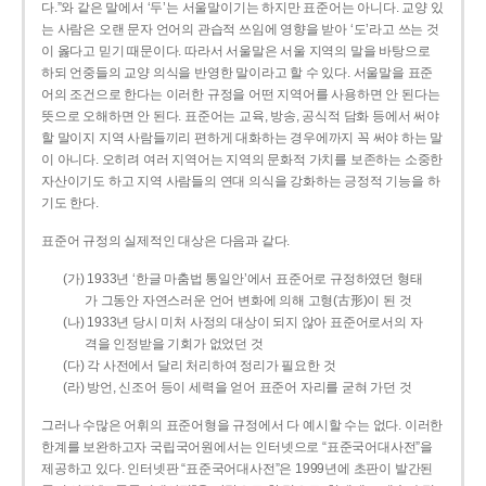
다.”와 같은 말에서 ‘두’는 서울말이기는 하지만 표준어는 아니다. 교양 있
는 사람은 오랜 문자 언어의 관습적 쓰임에 영향을 받아 ‘도’라고 쓰는 것
이 옳다고 믿기 때문이다. 따라서 서울말은 서울 지역의 말을 바탕으로
하되 언중들의 교양 의식을 반영한 말이라고 할 수 있다. 서울말을 표준
어의 조건으로 한다는 이러한 규정을 어떤 지역어를 사용하면 안 된다는
뜻으로 오해하면 안 된다. 표준어는 교육, 방송, 공식적 담화 등에서 써야
할 말이지 지역 사람들끼리 편하게 대화하는 경우에까지 꼭 써야 하는 말
이 아니다. 오히려 여러 지역어는 지역의 문화적 가치를 보존하는 소중한
자산이기도 하고 지역 사람들의 연대 의식을 강화하는 긍정적 기능을 하
기도 한다.
표준어 규정의 실제적인 대상은 다음과 같다.
(가) 1933년 ‘한글 마춤법 통일안’에서 표준어로 규정하였던 형태
가 그동안 자연스러운 언어 변화에 의해 고형(古形)이 된 것
(나) 1933년 당시 미처 사정의 대상이 되지 않아 표준어로서의 자
격을 인정받을 기회가 없었던 것
(다) 각 사전에서 달리 처리하여 정리가 필요한 것
(라) 방언, 신조어 등이 세력을 얻어 표준어 자리를 굳혀 가던 것
그러나 수많은 어휘의 표준어형을 규정에서 다 예시할 수는 없다. 이러한
한계를 보완하고자 국립국어원에서는 인터넷으로 “표준국어대사전”을
제공하고 있다. 인터넷판 “표준국어대사전”은 1999년에 초판이 발간된