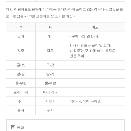
다만, 어원적으로 원형에 더 가까운 형태가 아직 쓰이고 있는 경우에는, 그것을 표
준어로 삼는다.(ㄱ을 표준어로 삼고, ㄴ을 버림.)
ㄱ
ㄴ
비고
갈비
가리
~구이, ~찜, 갈빗-대.
1. 사기 만드는 물레 밑 고리.
갓모
갈모
2. '갈모'는 갓 위에 쓰는, 유지로
만든 우비.
굴-젓
구-젓
말-곁
말-겻
물-수란
물-수랄
밀-뜨리다
미-뜨리다
적-이
저으기
적이-나, 적이나-하면.
휴지
수지
해설