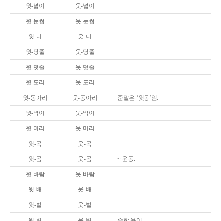
윗-넓이
웃-넓이
윗-눈썹
웃-눈썹
윗-니
웃-니
윗-당줄
웃-당줄
윗-덧줄
웃-덧줄
윗-도리
웃-도리
윗-동아리
웃-동아리
준말은 ‘윗동’임.
윗-막이
웃-막이
윗-머리
웃-머리
윗-목
웃-목
윗-몸
웃-몸
~ 운동.
윗-바람
웃-바람
윗-배
웃-배
윗-벌
웃-벌
윗-변
웃-변
수학 용어.