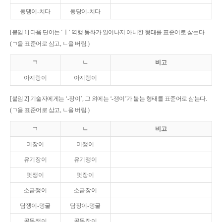
동댕이-치다
동당이-치다
[붙임 1] 다음 단어는 ‘ㅣ’ 역행 동화가 일어나지 아니한 형태를 표준어로 삼는다.
(ㄱ을 표준어로 삼고, ㄴ을 버림.)
ㄱ
ㄴ
비고
아지랑이
아지랭이
[붙임 2] 기술자에게는 ‘-장이’, 그 외에는 ‘-쟁이’가 붙는 형태를 표준어로 삼는다.
(ㄱ을 표준어로 삼고, ㄴ을 버림.)
ㄱ
ㄴ
비고
미장이
미쟁이
유기장이
유기쟁이
멋쟁이
멋장이
소금쟁이
소금장이
담쟁이-덩굴
담장이-덩굴
골목쟁이
골목장이