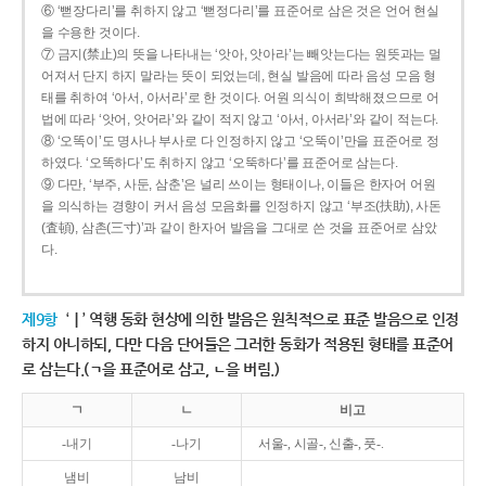
⑥ ‘뻗장다리’를 취하지 않고 ‘뻗정다리’를 표준어로 삼은 것은 언어 현실
을 수용한 것이다.
⑦ 금지(禁止)의 뜻을 나타내는 ‘앗아, 앗아라’는 빼앗는다는 원뜻과는 멀
어져서 단지 하지 말라는 뜻이 되었는데, 현실 발음에 따라 음성 모음 형
태를 취하여 ‘아서, 아서라’로 한 것이다. 어원 의식이 희박해졌으므로 어
법에 따라 ‘앗어, 앗어라’와 같이 적지 않고 ‘아서, 아서라’와 같이 적는다.
⑧ ‘오똑이’도 명사나 부사로 다 인정하지 않고 ‘오뚝이’만을 표준어로 정
하였다. ‘오똑하다’도 취하지 않고 ‘오뚝하다’를 표준어로 삼는다.
⑨ 다만, ‘부주, 사둔, 삼춘’은 널리 쓰이는 형태이나, 이들은 한자어 어원
을 의식하는 경향이 커서 음성 모음화를 인정하지 않고 ‘부조(扶助), 사돈
(査頓), 삼촌(三寸)’과 같이 한자어 발음을 그대로 쓴 것을 표준어로 삼았
다.
제9항
‘ㅣ’ 역행 동화 현상에 의한 발음은 원칙적으로 표준 발음으로 인정
하지 아니하되, 다만 다음 단어들은 그러한 동화가 적용된 형태를 표준어
로 삼는다.(ㄱ을 표준어로 삼고, ㄴ을 버림.)
ㄱ
ㄴ
비고
-내기
-나기
서울-, 시골-, 신출-, 풋-.
냄비
남비