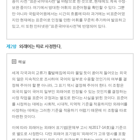
종이 사전 “표준국어대사전”을 바탕으로 한 것으로, 현재에도 계속 수정·
보완 중이다. 여기에서 방대한 어휘의 표준어형을 확인할 수 있다. 그뿐
만 아니라 국립국어원에서는 시간의 흐름에 따라 과거에는 비표준어였
지만 현재에는 표준어로 인정될 만한 어휘를 꾸준히 추가하여 발표하고
있고, 이 또한 인터넷판 “표준국어대사전”에 반영되어 있다.
제2항
외래어는 따로 사정한다.
해설
세계 각국과의 교류가 활발해짐에 따라 물밀 듯이 쏟아져 들어오는 외국
의 말은 지속적으로 조사하여 국어의 일부로 수용할 것인가의 여부를 결
정해 주어야 할 뿐 아니라, 그 표기 역시 결정해 주어야 한다. 이 조항은
외국의 말이 국어의 일부인 외래어로 인정될 수 있는 것인지를 결정하는
사정 작업을 표준어 규정과는 별도로 한다는 사실을 밝힌 것이다. 표준어
를 사정하는 데에는 사회적, 시대적, 지역적 기준을 적용하지만 외래어를
사정하는 데에는 그러한 기준을 적용하기 어렵기 때문에 이 조항을 따로
마련한 것이다.
이에 따라 외래어는 외래어 표기법(문체부 고시 제2017-14호)을 기준으
로 별도로 사정한다. 다만 외래어 표기법의 ‘외래어’가 고유 명사를 포함