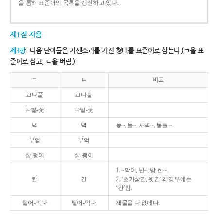
을 통해 표준어의 목록을 갱신하고 있다.
제1절 자음
제3항
다음 단어들은 거센소리를 가진 형태를 표준어로 삼는다.(ㄱ을 표
준어로 삼고, ㄴ을 버림.)
ㄱ
ㄴ
비고
끄나풀
끄나불
나팔-꽃
나발-꽃
녘
녁
동~, 들~, 새벽~, 동틀 ~.
부엌
부억
살-쾡이
삵-괭이
1. ~막이, 빈~, 방 한 ~.
칸
간
2. ‘초가삼간, 윗간’의 경우에는
‘간’임.
털어-먹다
떨어-먹다
재물을 다 없애다.