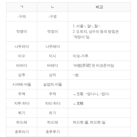
ㄱ
ㄴ
비고
-구려
-구료
1. 서울~, 알~, 찰~.
깍쟁이
깍정이
2. 도토리, 상수리 등의 받침은
‘깍정이’임.
나무라다
나무래다
미수
미시
미숫-가루.
바라다
바래다
‘바램[所望]’은 비표준어임.
상추
상치
~쌈.
시러베-아들
실업의-아들
주책
주착
←主着. ~망나니, ~없다.
지루-하다
지리-하다
←支離.
튀기
트기
허드레
허드래
허드렛-물, 허드렛-일.
호루라기
호루루기