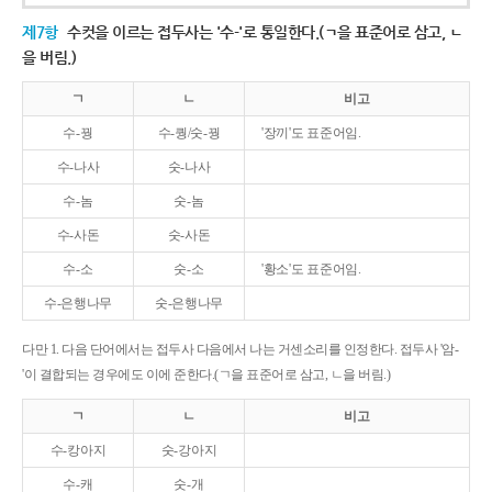
제7항
수컷을 이르는 접두사는 '수-'로 통일한다.(ㄱ을 표준어로 삼고, ㄴ
을 버림.)
ㄱ
ㄴ
비고
수-꿩
수-퀑/숫-꿩
'장끼'도 표준어임.
수-나사
숫-나사
수-놈
숫-놈
수-사돈
숫-사돈
수-소
숫-소
'황소'도 표준어임.
수-은행나무
숫-은행나무
다만 1. 다음 단어에서는 접두사 다음에서 나는 거센소리를 인정한다. 접두사 '암-
'이 결합되는 경우에도 이에 준한다.(ㄱ을 표준어로 삼고, ㄴ을 버림.)
ㄱ
ㄴ
비고
수-캉아지
숫-강아지
수-캐
숫-개