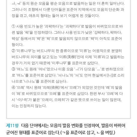
ㅘ, ㅝ’ 등의 원순 모음을 평순 모음으로 발음하는 일은 더 흔히 일어난다.
그러나 이 조항에서 다룬 단어들은 표준어 지역에서도 모음의 단순화 과
정을 겪고, 애초의 형태는 들어 보기 어렵게 된 것들이다.
① 사용 빈도가 높은 ‘괴퍅하다’는 ‘괴팍하다’로 발음이 바뀌었으므로 바
뀐 발음 ‘팍’을 인정하였다. 그러나 사용 빈도가 낮은 ‘강퍅하다, 퍅하다,
퍅성’ 등에서의 ‘퍅’은 ‘팍’으로 발음되지 않으므로 ‘퍅’이 아직도 표준어
형이다.
② ‘미류나무’는 버드나무의 한 종류이므로 ‘미류’는 어원적으로 분명히
버드나무의 의미를 담고 있는 ‘미류(美柳)’인데 이제 ‘미류’라고 발음하는
경우가 거의 없기 때문에 ‘미루나무’를 표준어로 삼았다.
③ ‘여느’도 원래 ‘여늬’였으나 이중 모음 ‘ㅢ’가 단모음 ‘ㅡ’로 변하였으므
로 ‘여느’를 표준어로 삼았다. ‘늬나노’의 ‘늬’도 언어 현실에서 [니]로 소리
나므로 ‘니나노’를 표준어로 삼는다.
④ ‘으례’ 역시 원래 ‘의례(依例)’에서 ‘으례’가 되었던 것인데 ‘례’의 발음
이 ‘레’로 바뀌었으므로 ‘으레’를 표준어로 삼았다. 한편 부사 ‘으레’에 다
시 ‘-이/-히’가 붙은 ‘으레이, 으레히’가 같은 뜻으로 쓰이는 일이 많은데,
이는 인정하지 않는다.
제11항
다음 단어에서는 모음의 발음 변화를 인정하여, 발음이 바뀌어
굳어진 형태를 표준어로 삼는다.(ㄱ을 표준어로 삼고, ㄴ을 버림.)