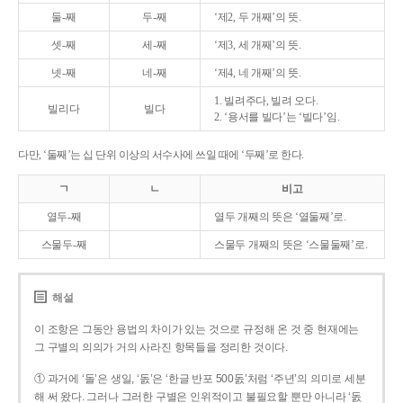
둘-째
두-째
‘제2, 두 개째’의 뜻.
셋-째
세-째
‘제3, 세 개째’의 뜻.
넷-째
네-째
‘제4, 네 개째’의 뜻.
1. 빌려주다, 빌려 오다.
빌리다
빌다
2. ‘용서를 빌다’는 ‘빌다’임.
다만, ‘둘째’는 십 단위 이상의 서수사에 쓰일 때에 ‘두째’로 한다.
ㄱ
ㄴ
비고
열두-째
열두 개째의 뜻은 ‘열둘째’로.
스물두-째
스물두 개째의 뜻은 ‘스물둘째’로.
해설
이 조항은 그동안 용법의 차이가 있는 것으로 규정해 온 것 중 현재에는
그 구별의 의의가 거의 사라진 항목들을 정리한 것이다.
① 과거에 ‘돌’은 생일, ‘돐’은 ‘한글 반포 500돐’처럼 ‘주년’의 의미로 세분
해 써 왔다. 그러나 그러한 구별은 인위적이고 불필요할 뿐만 아니라 ‘돐