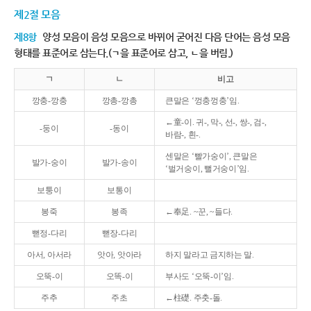
제2절 모음
제8항
양성 모음이 음성 모음으로 바뀌어 굳어진 다음 단어는 음성 모음
형태를 표준어로 삼는다.(ㄱ을 표준어로 삼고, ㄴ을 버림.)
ㄱ
ㄴ
비고
깡충-깡충
깡총-깡총
큰말은 ‘껑충껑충’임.
←童-이. 귀-, 막-, 선-, 쌍-, 검-,
-둥이
-동이
바람-, 흰-.
센말은 ‘빨가숭이’, 큰말은
발가-숭이
발가-송이
‘벌거숭이, 뻘거숭이’임.
보퉁이
보통이
봉죽
봉족
←奉足. ~꾼, ~들다.
뻗정-다리
뻗장-다리
아서, 아서라
앗아, 앗아라
하지 말라고 금지하는 말.
오뚝-이
오똑-이
부사도 ‘오뚝-이’임.
주추
주초
←柱礎. 주춧-돌.