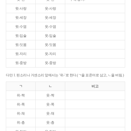
윗-사랑
웃-사랑
윗-세장
웃-세장
윗-수염
웃-수염
윗-입술
웃-입술
윗-잇몸
웃-잇몸
윗-자리
웃-자리
윗-중방
웃-중방
다만 1. 된소리나 거센소리 앞에서는 ‘위-’로 한다.(ㄱ을 표준어로 삼고, ㄴ을 버림.)
ㄱ
ㄴ
비고
위-짝
웃-짝
위-쪽
웃-쪽
위-채
웃-채
위-층
웃-층