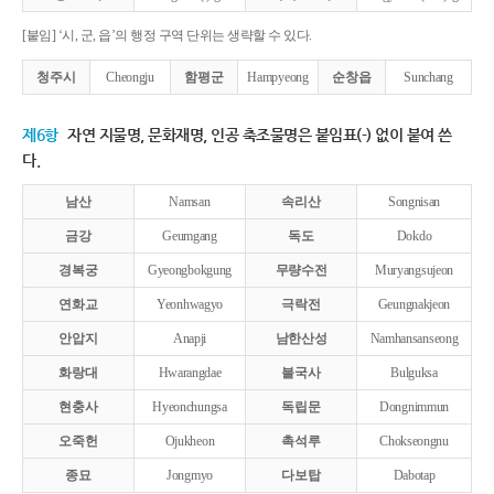
[붙임] ‘시, 군, 읍’의 행정 구역 단위는 생략할 수 있다.
청주시
Cheongju
함평군
Hampyeong
순창읍
Sunchang
제6항
자연 지물명, 문화재명, 인공 축조물명은 붙임표(-) 없이 붙여 쓴
다.
남산
Namsan
속리산
Songnisan
금강
Geumgang
독도
Dokdo
경복궁
Gyeongbokgung
무량수전
Muryangsujeon
연화교
Yeonhwagyo
극락전
Geungnakjeon
안압지
Anapji
남한산성
Namhansanseong
화랑대
Hwarangdae
불국사
Bulguksa
현충사
Hyeonchungsa
독립문
Dongnimmun
오죽헌
Ojukheon
촉석루
Chokseongnu
종묘
Jongmyo
다보탑
Dabotap