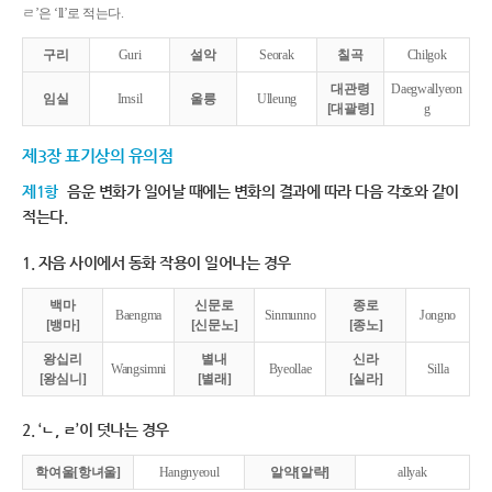
ㄹ’은 ‘ll’로 적는다.
구리
Guri
설악
Seorak
칠곡
Chilgok
대관령
Daegwallyeon
임실
Imsil
울릉
Ulleung
[대괄령]
g
제3장 표기상의 유의점
제1항
음운 변화가 일어날 때에는 변화의 결과에 따라 다음 각호와 같이
적는다.
1. 자음 사이에서 동화 작용이 일어나는 경우
백마
신문로
종로
Baengma
Sinmunno
Jongno
[뱅마]
[신문노]
[종노]
왕십리
별내
신라
Wangsimni
Byeollae
Silla
[왕심니]
[별래]
[실라]
2. ‘ㄴ, ㄹ’이 덧나는 경우
학여울[항녀울]
Hangnyeoul
알약[알략]
allyak