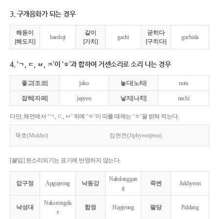
3. 구개음화가 되는 경우
해돋이
같이
굳히다
haedoji
gachi
guchida
[해도지]
[가치]
[구치다]
4. ‘ㄱ, ㄷ, ㅂ, ㅈ’이 ‘ㅎ’과 합하여 거센소리로 소리 나는 경우
좋고[조코]
joko
놓다[노타]
nota
잡혀[자펴]
japyeo
낳지[나치]
nachi
다만, 체언에서 ‘ㄱ, ㄷ, ㅂ’ 뒤에 ‘ㅎ’이 따를 때에는 ‘ㅎ’을 밝혀 적는다.
묵호(Mukho)
집현전(Jiphyeonjeon)
[붙임] 된소리되기는 표기에 반영하지 않는다.
Nakdonggan
압구정
Apgujeong
낙동강
죽변
Jukbyeon
g
Nakseongda
낙성대
합정
Hapjeong
팔당
Paldang
e