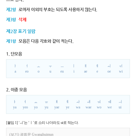
제2항
로마자 이외의 부호는 되도록 사용하지 않는다.
제3항
삭제
제2장 표기 일람
제1항
모음은 다음 각호와 같이 적는다.
1. 단모음
ㅏ
ㅓ
ㅗ
ㅜ
ㅡ
ㅣ
ㅐ
ㅔ
ㅚ
ㅟ
a
eo
o
u
eu
i
ae
e
oe
wi
2. 이중 모음
ㅑ
ㅕ
ㅛ
ㅠ
ㅒ
ㅖ
ㅘ
ㅙ
ㅝ
ㅞ
ㅢ
ya
yeo
yo
yu
yae
ye
wa
wae
wo
we
ui
[붙임 1] ‘ㅢ’는 ‘ㅣ’로 소리 나더라도 ui로 적는다.
(보기) 광희문 Gwanghuimun