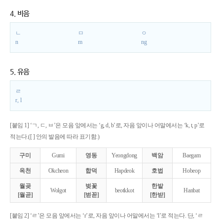
4. 비음
ㄴ
ㅁ
ㅇ
n
m
ng
5. 유음
ㄹ
r, l
[붙임 1] ‘ㄱ, ㄷ, ㅂ’은 모음 앞에서는 ‘g, d, b’로, 자음 앞이나 어말에서는 ‘k, t, p’로
적는다.([ ] 안의 발음에 따라 표기함.)
구미
Gumi
영동
Yeongdong
백암
Baegam
옥천
Okcheon
합덕
Hapdeok
호법
Hobeop
월곶
벚꽃
한밭
Wolgot
beotkkot
Hanbat
[월곧]
[벋꼳]
[한받]
[붙임 2] ‘ㄹ’은 모음 앞에서는 ‘r’로, 자음 앞이나 어말에서는 ‘l’로 적는다. 단, ‘ㄹ