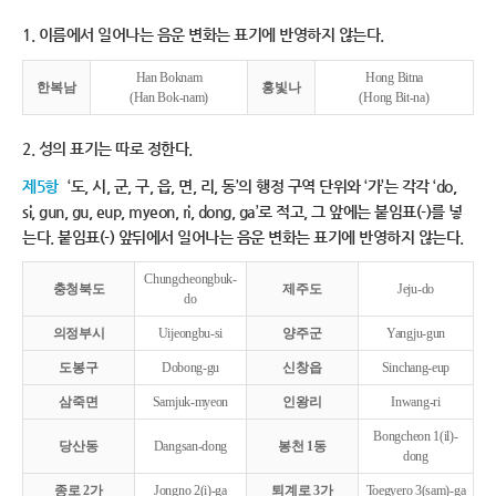
1. 이름에서 일어나는 음운 변화는 표기에 반영하지 않는다.
Han Boknam
Hong Bitna
한복남
홍빛나
(Han Bok-nam)
(Hong Bit-na)
2. 성의 표기는 따로 정한다.
제5항
‘도, 시, 군, 구, 읍, 면, 리, 동’의 행정 구역 단위와 ‘가’는 각각 ‘do,
si, gun, gu, eup, myeon, ri, dong, ga’로 적고, 그 앞에는 붙임표(-)를 넣
는다. 붙임표(-) 앞뒤에서 일어나는 음운 변화는 표기에 반영하지 않는다.
Chungcheongbuk-
충청북도
제주도
Jeju-do
do
의정부시
Uijeongbu-si
양주군
Yangju-gun
도봉구
Dobong-gu
신창읍
Sinchang-eup
삼죽면
Samjuk-myeon
인왕리
Inwang-ri
Bongcheon 1(il)-
당산동
Dangsan-dong
봉천 1동
dong
종로 2가
Jongno 2(i)-ga
퇴계로 3가
Toegyero 3(sam)-ga