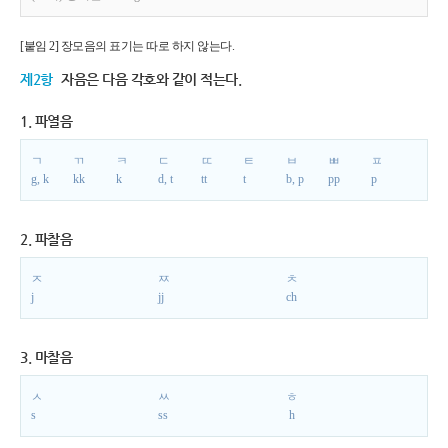
[붙임 2] 장모음의 표기는 따로 하지 않는다.
제2항
자음은 다음 각호와 같이 적는다.
1. 파열음
ㄱ
ㄲ
ㅋ
ㄷ
ㄸ
ㅌ
ㅂ
ㅃ
ㅍ
g, k
kk
k
d, t
tt
t
b, p
pp
p
2. 파찰음
ㅈ
ㅉ
ㅊ
j
jj
ch
3. 마찰음
ㅅ
ㅆ
ㅎ
s
ss
h