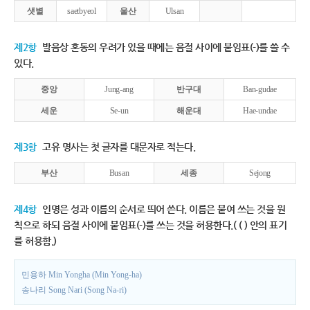
샛별
saetbyeol
울산
Ulsan
제2항
발음상 혼동의 우려가 있을 때에는 음절 사이에 붙임표(-)를 쓸 수
있다.
중앙
Jung-ang
반구대
Ban-gudae
세운
Se-un
해운대
Hae-undae
제3항
고유 명사는 첫 글자를 대문자로 적는다.
부산
Busan
세종
Sejong
제4항
인명은 성과 이름의 순서로 띄어 쓴다. 이름은 붙여 쓰는 것을 원
칙으로 하되 음절 사이에 붙임표(-)를 쓰는 것을 허용한다.( ( ) 안의 표기
를 허용함.)
민용하 Min Yongha (Min Yong-ha)
송나리 Song Nari (Song Na-ri)