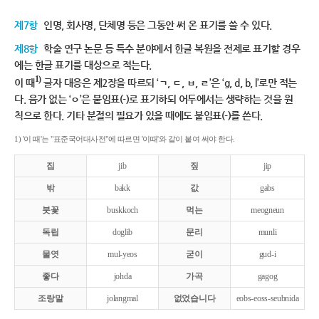
제7항
인명, 회사명, 단체명 등은 그동안 써 온 표기를 쓸 수 있다.
제8항
학술 연구 논문 등 특수 분야에서 한글 복원을 전제로 표기할 경우
에는 한글 표기를 대상으로 적는다.
1)
이 때
글자 대응은 제2장을 따르되 ‘ㄱ, ㄷ, ㅂ, ㄹ’은 ‘g, d, b, l’로만 적는
다. 음가 없는 ‘ㅇ’은 붙임표(-)로 표기하되 어두에서는 생략하는 것을 원
칙으로 한다. 기타 분절의 필요가 있을 때에도 붙임표(-)를 쓴다.
1) '이 때'는 "표준국어대사전"에 따르면 '이때'와 같이 붙여 써야 한다.
집
jib
짚
jip
밖
bakk
값
gabs
붓꽃
buskkoch
먹는
meogneun
독립
doglib
문리
munli
물엿
mul-yeos
굳이
gud-i
좋다
johda
가곡
gagog
조랑말
jolangmal
없었습니다
eobs-eoss-seubnida