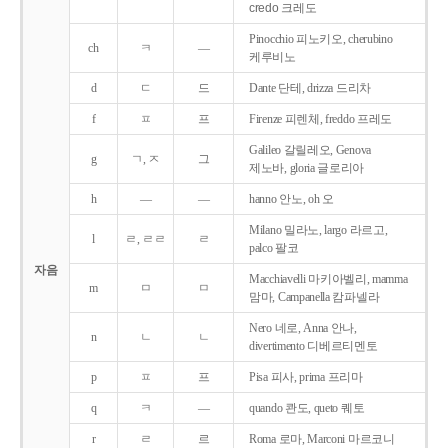
credo 크레도
Pinocchio 피노키오, cherubino
ch
ㅋ
―
케루비노
d
ㄷ
드
Dante 단테, drizza 드리차
f
ㅍ
프
Firenze 피렌체, freddo 프레도
Galileo 갈릴레오, Genova
g
ㄱ, ㅈ
그
제노바, gloria 글로리아
h
―
―
hanno 안노, oh 오
Milano 밀라노, largo 라르고,
l
ㄹ, ㄹㄹ
ㄹ
palco 팔코
자음
Macchiavelli 마키아벨리, mamma
m
ㅁ
ㅁ
맘마, Campanella 캄파넬라
Nero 네로, Anna 안나,
n
ㄴ
ㄴ
divertimento 디베르티멘토
p
ㅍ
프
Pisa 피사, prima 프리마
q
ㅋ
―
quando 콴도, queto 퀘토
r
ㄹ
르
Roma 로마, Marconi 마르코니