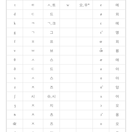
t
ㅌ
ㅅ, 트
w
오, 우*
e
에
d
ㄷ
드
ø
외
k
ㅋ
ㄱ, 크
ɛ
에
g
ㄱ
그
ɛ̃
앵
f
ㅍ
프
œ
외
v
ㅂ
브
욍
θ
ㅅ
스
æ
애
ð
ㄷ
드
a
아
s
ㅅ
스
ɑ
아
z
ㅈ
즈
ɑ̃
앙
ʃ
시
슈, 시
ʌ
어
ʒ
ㅈ
지
ɔ
오
ʦ
ㅊ
츠
ɔ̃
옹
ʣ
ㅈ
즈
o
오