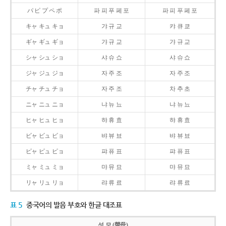
パ ピ プ ペ ポ
파 피 푸 페 포
파 피 푸 페 포
キャ キュ キョ
갸 규 교
캬 큐 쿄
ギャ ギュ ギョ
갸 규 교
갸 규 교
シャ シュ ショ
샤 슈 쇼
샤 슈 쇼
ジャ ジュ ジョ
자 주 조
자 주 조
チャ チュ チョ
자 주 조
차 추 초
ニャ ニュ ニョ
냐 뉴 뇨
냐 뉴 뇨
ヒャ ヒュ ヒョ
햐 휴 효
햐 휴 효
ビャ ビュ ビョ
뱌 뷰 뵤
뱌 뷰 뵤
ピャ ピュ ピョ
퍄 퓨 표
퍄 퓨 표
ミャ ミュ ミョ
먀 뮤 묘
먀 뮤 묘
リャ リュ リョ
랴 류 료
랴 류 료
표 5
중국어의 발음 부호와 한글 대조표
성 모 (聲母)