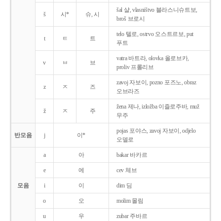
šal 샬, vlasništvo 블라스니슈트보,
š
시*
슈, 시
broš 브로시
telo 텔로, ostrvo 오스트르보, put
t
ㅌ
트
푸트
vatra 바트라, olovka 올로브카,
v
ㅂ
브
proliv 프롤리브
zavoj 자보이, pozno 포즈노, obraz
z
ㅈ
즈
오브라즈
žena 제나, izložba 이즐로주바, muž
ž
ㅈ
주
무주
pojas 포야스, zavoj 자보이, odjelo
반모음
j
이*
오델로
a
아
bakar 바카르
e
에
cev 체브
모음
i
이
dim 딤
o
오
molim 몰림
u
우
zubar 주바르