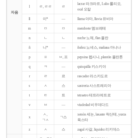
lacrar 라크라르, Lulio 룰리오,
l
ㄹ, ㄹㄹ
ㄹ
ocal 오칼
자음
ll
이*
―
llama 야마, lluvia 유비아
m
ㅁ
ㅁ
membrete 멤브레테
n
ㄴ
ㄴ
noche 노체, flan 플란
ñ
니*
―
ñoñez 뇨녜스, mañana 마냐나
p
ㅍ
ㅂ, 프
pepsina 펩시나, plantón 플란톤
q
ㅋ
―
quisquilla 키스키야
r
ㄹ
르
rascador 라스카도르
s
ㅅ
스
sastreria 사스트레리아
t
ㅌ
트
tetraetro 테트라에트로
v
ㅂ
―
viudedad 비우데다드
ㅅ,
xenón 세논, laxante 락산테, yuxta
x
ㄱ스
ㄱㅅ
육스타
z
ㅅ
스
zagal 사갈, liquidez 리키데스