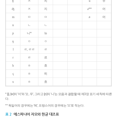
ʧ
ㅊ
치
u
우
ʤ
ㅈ
지
ə**
어
m
ㅁ
ㅁ
ɚ
어
n
ㄴ
ㄴ
ɲ
니*
뉴
ŋ
ㅇ
ㅇ
l
ㄹ, ㄹㄹ
ㄹ
r
ㄹ
르
h
ㅎ
흐
ç
ㅎ
히
x
ㅎ
흐
* [j], [w]의 '이'와 '오, 우', 그리고 [ɲ]의 '니'는 모음과 결합할 때 제3장 표기 세칙에 따른
다.
** 독일어의 경우에는 '에', 프랑스어의 경우에는 '으'로 적는다.
표 2
에스파냐어 자모와 한글 대조표