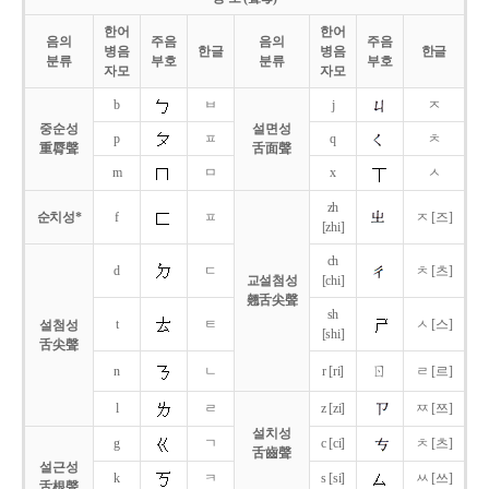
한어
한어
음의
주음
음의
주음
병음
한글
병음
한글
분류
부호
분류
부호
자모
자모
b
ㅂ
j
ㅈ
중순성
설면성
p
ㅍ
q
ㅊ
重脣聲
舌面聲
m
ㅁ
x
ㅅ
zh
순치성*
f
ㅍ
ㅈ [즈]
[zhi]
ch
d
ㄷ
ㅊ [츠]
교설첨성
[chi]
翹舌尖聲
sh
t
ㅌ
ㅅ [스]
설첨성
[shi]
舌尖聲
ㄖ
n
ㄴ
r [ri]
ㄹ [르]
l
ㄹ
z [zi]
ㅉ [쯔]
설치성
g
ㄱ
c [ci]
ㅊ [츠]
舌齒聲
설근성
k
ㅋ
s [si]
ㅆ [쓰]
舌根聲