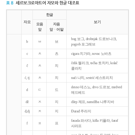
표 8
세르보크로아트어 자모와 한글 대조표
한글
자모
보기
모음
자음
앞
앞ㆍ어말
bog 보그, drobnjak 드로브냐크,
b
ㅂ
브
pogreb 포그레브
c
ㅊ
츠
cigara 치가라, novac 노바츠
čelik 첼리크, točka 토치카, kolač
č
ㅊ
치
콜라치
ć, tj
ㅊ
치
naći 나치, sestrić 세스트리치
desno 데스노, drvo 드르보, medved
d
ㄷ
드
메드베드
dž
ㅈ
지
džep 제프, narudžba 나루지바
đ,dj
ㅈ
지
Ðurađ 주라지
fasada 파사다, kifla 키플라, šaraf
f
ㅍ
프
샤라프