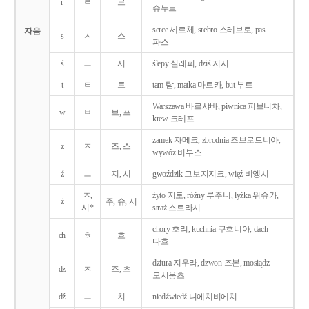
r
ㄹ
르
슈누르
serce 세르체, srebro 스레브로, pas
자음
s
ㅅ
스
파스
ś
ㅡ
시
ślepy 실레피, dziś 지시
t
ㅌ
트
tam 탐, matka 마트카, but 부트
Warszawa 바르샤바, piwnica 피브니차,
w
ㅂ
브, 프
krew 크레프
zamek 자메크, zbrodnia 즈브로드니아,
z
ㅈ
즈, 스
wywóz 비부스
ź
ㅡ
지, 시
gwoździk 그보지지크, więź 비엥시
ㅈ,
żyto 지토, różny 루주니, łyżka 위슈카,
ż
주, 슈, 시
시*
straż 스트라시
chory 호리, kuchnia 쿠흐니아, dach
ch
ㅎ
흐
다흐
dziura 지우라, dzwon 즈본, mosiądz
dz
ㅈ
즈, 츠
모시옹츠
dź
ㅡ
치
niedźwiedź 니에치비에치