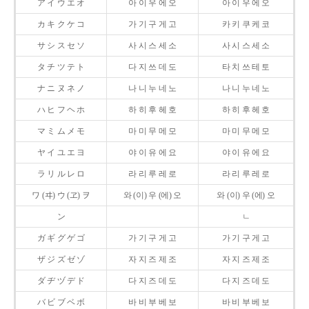
ア イ ウ エ オ
아 이 우 에 오
아 이 우 에 오
カ キ ク ケ コ
가 기 구 게 고
카 키 쿠 케 코
サ シ ス セ ソ
사 시 스 세 소
사 시 스 세 소
タ チ ツ テ ト
다 지 쓰 데 도
타 치 쓰 테 토
ナ ニ ヌ ネ ノ
나 니 누 네 노
나 니 누 네 노
ハ ヒ フ ヘ ホ
하 히 후 헤 호
하 히 후 헤 호
マ ミ ム メ モ
마 미 무 메 모
마 미 무 메 모
ヤ イ ユ エ ヨ
야 이 유 에 요
야 이 유 에 요
ラ リ ル レ ロ
라 리 루 레 로
라 리 루 레 로
ワ (ヰ) ウ (ヱ) ヲ
와 (이) 우 (에) 오
와 (이) 우 (에) 오
ン
ㄴ
ガ ギ グ ゲ ゴ
가 기 구 게 고
가 기 구 게 고
ザ ジ ズ ゼ ゾ
자 지 즈 제 조
자 지 즈 제 조
ダ ヂ ヅ デ ド
다 지 즈 데 도
다 지 즈 데 도
バ ビ ブ ベ ボ
바 비 부 베 보
바 비 부 베 보