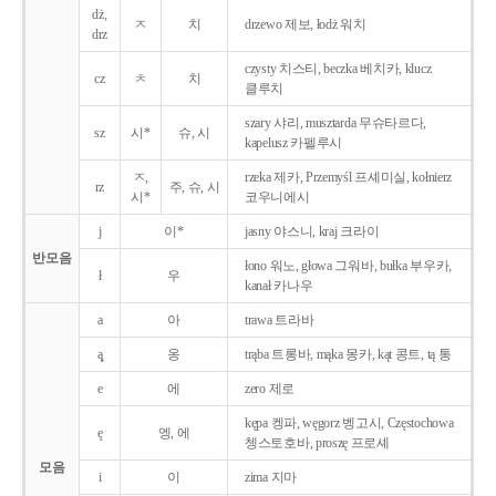
dż,
ㅈ
치
drzewo 제보, łodż 워치
drz
czysty 치스티, beczka 베치카, klucz
cz
ㅊ
치
클루치
szary 샤리, musztarda 무슈타르다,
sz
시*
슈, 시
kapelusz 카펠루시
ㅈ,
rzeka 제카, Przemyśl 프셰미실, kołnierz
rz
주, 슈, 시
시*
코우니에시
j
이*
jasny 야스니, kraj 크라이
반모음
łono 워노, głowa 그워바, bułka 부우카,
ł
우
kanał 카나우
a
아
trawa 트라바
ą̨
옹
trąba 트롱바, mąka 몽카, kąt 콩트, tą 통
e
에
zero 제로
kępa 켕파, węgorz 벵고시, Częstochowa
ę
엥, 에
쳉스토호바, proszę 프로셰
모음
i
이
zima 지마