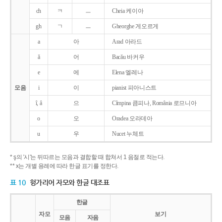
ch
ㅋ
ㅡ
Cheia 케이아
gh
ㄱ
ㅡ
Gheorghe 게오르게
a
아
Arad 아라드
ǎ
어
Bacǎu 바커우
e
에
Elena 엘레나
모음
i
이
pianist 피아니스트
î, â
으
Cîmpina 큼피나, România 로므니아
o
오
Oradea 오라데아
u
우
Nucet 누체트
* ş의 '시'는 뒤따르는 모음과 결합할 때 합쳐서 1 음절로 적는다.
** x는 개별 용례에 따라 한글 표기를 정한다.
표 10
헝가리어 자모와 한글 대조표
한글
자모
보기
모음
자음