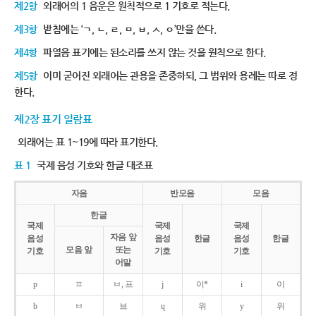
제2항
외래어의 1 음운은 원칙적으로 1 기호로 적는다.
제3항
받침에는 ‘ㄱ, ㄴ, ㄹ, ㅁ, ㅂ, ㅅ, ㅇ’만을 쓴다.
제4항
파열음 표기에는 된소리를 쓰지 않는 것을 원칙으로 한다.
제5항
이미 굳어진 외래어는 관용을 존중하되, 그 범위와 용례는 따로 정
한다.
제2장 표기 일람표
외래어는 표 1~19에 따라 표기한다.
표 1
국제 음성 기호와 한글 대조표
자음
반모음
모음
한글
국제
국제
국제
자음 앞
음성
음성
한글
음성
한글
모음 앞
또는
기호
기호
기호
어말
p
ㅍ
ㅂ, 프
j
이*
i
이
b
ㅂ
브
ɥ
위
y
위