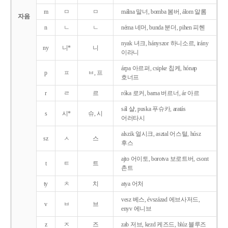
m
ㅁ
ㅁ
málna 말너, bomba 봄버, álom 알롬
자음
n
ㄴ
ㄴ
néma 네머, bunda 분더, pihen 피헨
nyak 녀크, hányszor 하니소르, irány
ny
니*
니
이라니
árpa 아르퍼, csipke 칩케, hónap
p
ㅍ
ㅂ, 프
호너프
r
ㄹ
르
róka 로커, barna 버르너, ár 아르
sál 샬, puska 푸슈카, aratás
s
시*
슈, 시
어러타시
alszik 얼시크, asztal 어스털, húsz
sz
ㅅ
스
후스
ajto 어이토, borotva 보로트버, csont
t
ㅌ
트
촌트
ty
ㅊ
치
atya 어처
vesz 베스, évszázad 에브사저드,
v
ㅂ
브
enyv 에니브
z
ㅈ
즈
zab 저브, kezd 케즈드, blúz 블루즈