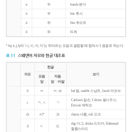
u
우
bunda 분더
ú
우
hús 후시
ü
위
füst 퓌슈트
ű
위
fű 퓌
* ny, s, j, ly의 ‘니, 시, 이, 이’는 뒤따르는 모음과 결합할 때 합쳐서 1 음절로 적는다.
표 11
스웨덴어 자모와 한글 대조표
한글
자모
보기
모음
자음
앞
앞ㆍ어말
b
ㅂ
ㅂ, 브
bal 발, snabbt 스납트, Jacob 야코브
Carlsson 칼손, Celsius 셀시우스,
c
ㅋ, ㅅ
ㄱ
Ericson 에릭손
ch
시*
크
charm 샤름, och 오크
dag 다그, dricka 드리카, Halmstad
d
ㄷ
드
할름스타드