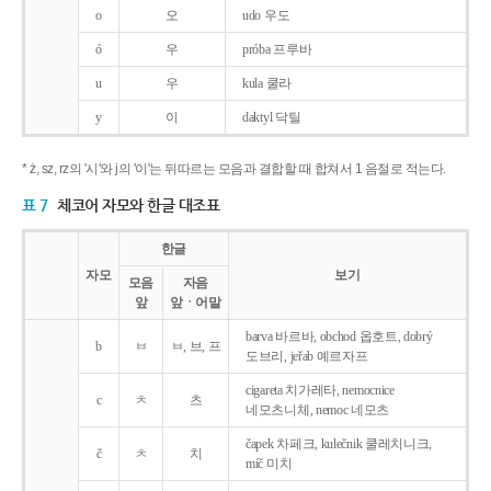
o
오
udo 우도
ó
우
próba 프루바
u
우
kula 쿨라
y
이
daktyl 닥틸
* ż, sz, rz의 '시'와 j의 '이'는 뒤따르는 모음과 결합할 때 합쳐서 1 음절로 적는다.
표 7
체코어 자모와 한글 대조표
한글
자모
보기
모음
자음
앞
앞ㆍ어말
barva 바르바, obchod 옵호트, dobrý
b
ㅂ
ㅂ, 브, 프
도브리, jeřab 예르자프
cigareta 치가레타, nemocnice
c
ㅊ
츠
네모츠니체, nemoc 네모츠
čapek 차페크, kulečnik 쿨레치니크,
č
ㅊ
치
míč 미치