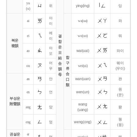
yu
위
ying
(ing)
잉
(u)
아
ai
wa
(ua)
와
이
에
ei
wo
(uo)
워
결
이
복운
합
複韻
운
아
ao
wai
(uai)
와이
모
오
합
結
어
구
웨이
合
ou
wei
(ui)
우
류
(우이)
韻
合
母
an
안
wan
(uan)
완
口
類
원
en
언
wen
(un)
(운)
부성운
附聲韻
wang
ang
앙
왕
(uang)
웡
eng
엉
weng
(ong)
(웅)
권설운
er