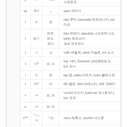
스트로프
qu
크ㅂ
ㅡ
quasi 크바시
ruka 루카, harmonika 하르모니카, mír
r
ㄹ
르
미르
르주,
řeka 르제카, námořník 나모르주니크,
ř
르ㅈ
르슈,
hořký 호르슈키,
르시
kouř 코우르시
s
ㅅ
스
sedlo 세들로, máslo 마슬로, nos 노스
šaty 샤티, Šternberk 슈테른베르크,
š
시*
슈, 시
koš 코시
t
ㅌ
트
tam 탐, matka 마트카, bolest 볼레스트
t'
티*
티
tělo 텔로, štěstí 슈테스티, obět' 오베티
vysoký 비소키, knihovna 크니호브나,
v
ㅂ
브, 프
kov 코프
w
ㅂ
브, 프
ㄱㅅ,
x**
ㄱ스
xerox 제록스, saxofón 삭소폰
ㅈ