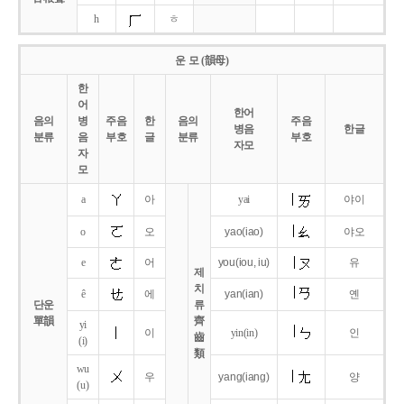
h
ㅎ
운 모 (韻母)
한
어
한어
음의
병
주음
한
음의
주음
병음
한글
분류
음
부호
글
분류
부호
자모
자
모
a
아
yai
야이
o
오
yao
(iao)
야오
e
어
you
(iou,
iu)
유
제
치
ê
에
yan
(ian)
옌
단운
류
單韻
齊
yi
이
yin(in)
인
齒
(i)
類
wu
우
yang
(iang)
양
(u)