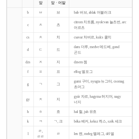
앞
앞ㆍ어말
b
ㅂ
브
bab 버브, ablak 어블러크
citrom 치트롬, nyolcvan 뇰츠번, arc
c
ㅊ
츠
어르츠
cs
ㅊ
치
csavar 처버르, kulcs 쿨치
daru 더루, medve 메드베, gond
d
ㄷ
드
곤드
dzs
ㅈ
지
dzsem 젬
f
ㅍ
프
elfog 엘포그
gumi 구미, nyugta 뉴그터, csomag
g
ㄱ
그
초머그
gyár 자르, hagyma 허지머, nagy
gy
ㅈ
지
너지
h
ㅎ
흐
hal 헐, juh 유흐
k
ㅋ
ㄱ, 크
béka 베커, keksz 켁스, szék 세크
ㄹ,
l
ㄹ
len 렌, meleg 멜레그, dél 델
ㄹㄹ