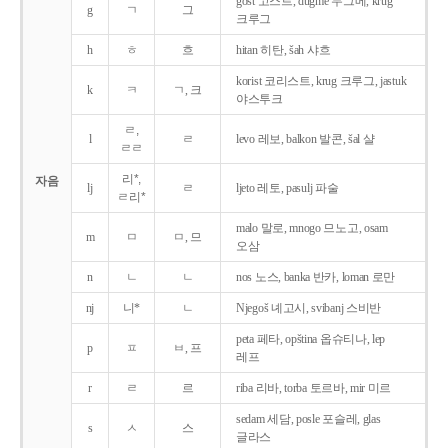
gost 고스트, dugme 두그메, krug
g
ㄱ
그
크루그
h
ㅎ
흐
hitan 히탄, šah 샤흐
korist 코리스트, krug 크루그, jastuk
k
ㅋ
ㄱ, 크
야스투크
ㄹ,
l
ㄹ
levo 레보, balkon 발콘, šal 샬
ㄹㄹ
리*,
자음
lj
ㄹ
ljeto 레토, pasulj 파술
ㄹ리*
malo 말로, mnogo 므노고, osam
m
ㅁ
ㅁ, 므
오삼
n
ㄴ
ㄴ
nos 노스, banka 반카, loman 로만
nj
니*
ㄴ
Njegoš 녜고시, svibanj 스비반
peta 페타, opština 옵슈티나, lep
p
ㅍ
ㅂ, 프
레프
r
ㄹ
르
riba 리바, torba 토르바, mir 미르
sedam 세담, posle 포슬레, glas
s
ㅅ
스
글라스