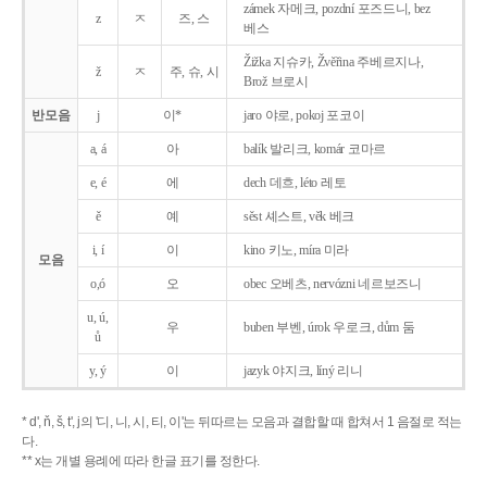
zámek 자메크, pozdní 포즈드니, bez
z
ㅈ
즈, 스
베스
Žižka 지슈카, Žvěřina 주베르지나,
ž
ㅈ
주, 슈, 시
Brož 브로시
반모음
j
이*
jaro 야로, pokoj 포코이
a, á
아
balík 발리크, komár 코마르
e, é
에
dech 데흐, léto 레토
ě
예
sěst 셰스트, věk 베크
i, í
이
kino 키노, míra 미라
모음
o,ó
오
obec 오베츠, nervózni 네르보즈니
u, ú,
우
buben 부벤, úrok 우로크, dům 둠
ů
y, ý
이
jazyk
야지크, líný 리니
* d', ň, š, t', j의 '디, 니, 시, 티, 이'는 뒤따르는 모음과 결합할 때 합쳐서 1 음절로 적는
다.
** x는 개별 용례에 따라 한글 표기를 정한다.