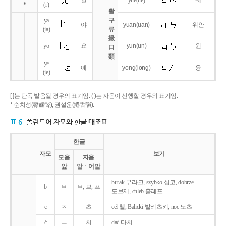
얼
yue
(ue)
웨
*
(r)
촬
ya
구
야
yuan
(uan)
위안
(ia)
류
撮
yo
요
yun
(un)
윈
口
類
ye
예
yong
(iong)
융
(ie)
[ ]는 단독 발음될 경우의 표기임. ( )는 자음이 선행할 경우의 표기임.
* 순치성(脣齒聲), 권설운(捲舌韻).
표 6
폴란드어 자모와 한글 대조표
한글
자모
보기
모음
자음
앞
앞ㆍ어말
burak 부라크, szybko 십코, dobrze
b
ㅂ
ㅂ, 브, 프
도브제, chleb 흘레프
c
ㅊ
츠
cel 첼, Balicki 발리츠키, noc 노츠
ć
ㅡ
치
dać 다치