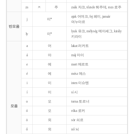
zs
ㅈ
주
zsák 자크, tőzsde 퇴주데, rozs 로주
ajak 어여크, fej 페이, január
j
이*
여누아르
반모음
lyuk 유크, mélység 메이셰그, király
ly
이*
키라이
a
어
lakat 러커트
á
아
máj 마이
e
에
mert 메르트
é
에
mész 메스
i
이
isten 이슈텐
í
이
sí 시
o
오
torna 토르너
모음
ó
오
róka 로커
ö
외
sör 쇠르
ő
외
nő 뇌