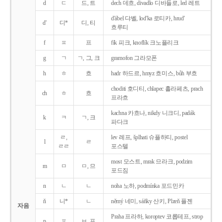
d
ㄷ
드, 트
dech 데흐, divadlo 디바들로, led 레트
d'ábel 댜벨, lod'ka 로티카, hrud'
d'
디*
디, 티
흐루티
f
ㅍ
프
fík 피크, knoflík 크노플리크
g
ㄱ
ㄱ, 그, 크
gramofon 그라모폰
h
ㅎ
흐
hadr 하드르, hmyz 흐미스, bůh 부흐
choditi 호디티, chlapec 흘라페츠, prach
ch
ㅎ
흐
프라흐
kachna 카흐나, nikdy 니크디, padák
k
ㅋ
ㄱ, 크
파다크
ㄹ,
lev 레프, šplhati 슈플하티, postel
l
ㄹ
ㄹㄹ
포스텔
most 모스트, mrak 므라크, podzim
m
ㅁ
ㅁ, 므
포드짐
n
ㄴ
ㄴ
noha 노하, podmínka 포드민카
ň
니*
ㄴ
němý 네미, sáňky 산키, Plzeň 플젠
자음
Praha 프라하, koroptev 코롭테프, strop
p
ㅍ
ㅂ, 프