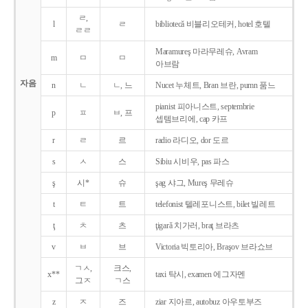
ㄹ,
l
ㄹ
bibliotecǎ 비블리오테커, hotel 호텔
ㄹㄹ
Maramureş 마라무레슈, Avram
m
ㅁ
ㅁ
아브람
자음
n
ㄴ
ㄴ, 느
Nucet 누체트, Bran 브란, pumn 품느
pianist 피아니스트, septembrie
p
ㅍ
ㅂ, 프
셉템브리에, cap 카프
r
ㄹ
르
radio 라디오, dor 도르
s
ㅅ
스
Sibiu 시비우, pas 파스
ş
시*
슈
şag 샤그, Mureş 무레슈
t
ㅌ
트
telefonist 텔레포니스트, bilet 빌레트
ţ
ㅊ
츠
ţigarǎ 치가러, braţ 브라츠
v
ㅂ
브
Victoria 빅토리아, Braşov 브라쇼브
ㄱㅅ,
크스,
x**
taxi 탁시, examen 에그자멘
그ㅈ
ㄱ스
z
ㅈ
즈
ziar 지아르, autobuz 아우토부즈