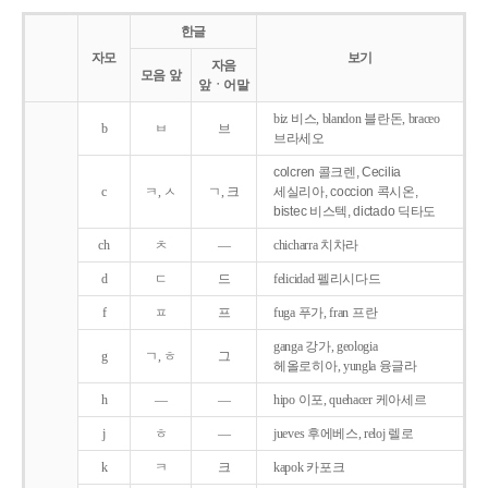
한글
자모
보기
자음
모음 앞
앞ㆍ어말
biz 비스, blandon 블란돈, braceo
b
ㅂ
브
브라세오
colcren 콜크렌, Cecilia
c
ㅋ, ㅅ
ㄱ, 크
세실리아, coccion 콕시온,
bistec 비스텍, dictado 딕타도
ch
ㅊ
―
chicharra 치차라
d
ㄷ
드
felicidad 펠리시다드
f
ㅍ
프
fuga 푸가, fran 프란
ganga 강가, geologia
g
ㄱ, ㅎ
그
헤올로히아, yungla 융글라
h
―
―
hipo 이포, quehacer 케아세르
j
ㅎ
―
jueves 후에베스, reloj 렐로
k
ㅋ
크
kapok 카포크