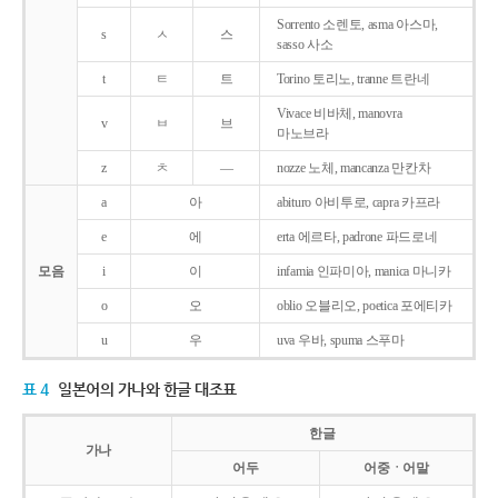
Sorrento 소렌토, asma 아스마,
s
ㅅ
스
sasso 사소
t
ㅌ
트
Torino 토리노, tranne 트란네
Vivace 비바체, manovra
v
ㅂ
브
마노브라
z
ㅊ
―
nozze 노체, mancanza 만칸차
a
아
abituro 아비투로, capra 카프라
e
에
erta 에르타, padrone 파드로네
모음
i
이
infamia 인파미아, manica 마니카
o
오
oblio 오블리오, poetica 포에티카
u
우
uva 우바, spuma 스푸마
표 4
일본어의 가나와 한글 대조표
한글
가나
어두
어중ㆍ어말