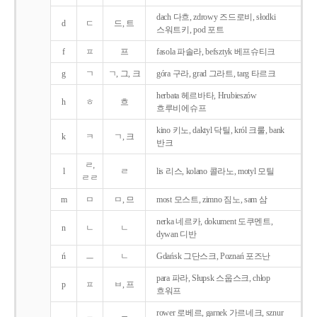
dach 다흐, zdrowy 즈드로비, słodki
d
ㄷ
드, 트
스워트키, pod 포트
f
ㅍ
프
fasola 파솔라, befsztyk 베프슈티크
g
ㄱ
ㄱ, 그, 크
góra 구라, grad 그라트, targ 타르크
herbata 헤르바타, Hrubieszów
h
ㅎ
흐
흐루비에슈프
kino 키노, daktyl 닥틸, król 크룰, bank
k
ㅋ
ㄱ, 크
반크
ㄹ,
l
ㄹ
lis 리스, kolano 콜라노, motyl 모틸
ㄹㄹ
m
ㅁ
ㅁ, 므
most 모스트, zimno 짐노, sam 삼
nerka 네르카, dokument 도쿠멘트,
n
ㄴ
ㄴ
dywan 디반
ń
ㅡ
ㄴ
Gdańsk 그단스크, Poznań 포즈난
para 파라, Słupsk 스웁스크, chłop
p
ㅍ
ㅂ, 프
흐워프
rower 로베르, garnek 가르네크, sznur