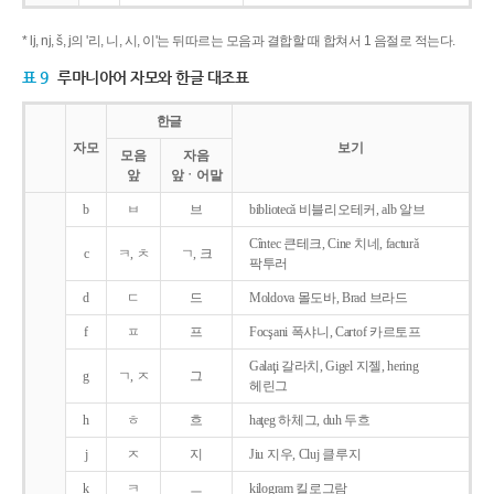
* lj, nj, š, j의 '리, 니, 시, 이'는 뒤따르는 모음과 결합할 때 합쳐서 1 음절로 적는다.
표 9
루마니아어 자모와 한글 대조표
한글
자모
보기
모음
자음
앞
앞ㆍ어말
b
ㅂ
브
bibliotecǎ 비블리오테커, alb 알브
Cîntec 큰테크, Cine 치네, facturǎ
c
ㅋ, ㅊ
ㄱ, 크
팍투러
d
ㄷ
드
Moldova 몰도바, Brad 브라드
f
ㅍ
프
Focşani 폭샤니, Cartof 카르토프
Galaţi 갈라치, Gigel 지젤, hering
g
ㄱ, ㅈ
그
헤린그
h
ㅎ
흐
haţeg 하체그, duh 두흐
j
ㅈ
지
Jiu 지우, Cluj 클루지
k
ㅋ
ㅡ
kilogram 킬로그람