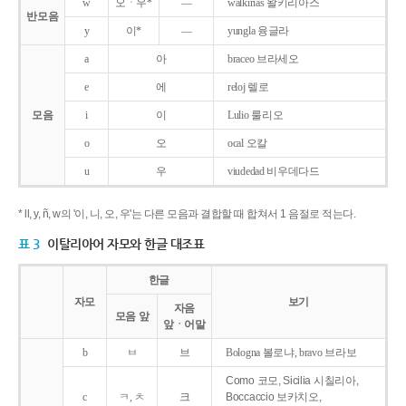
w
오ㆍ우*
―
walkirias 왈키리아스
반모음
y
이*
―
yungla 융글라
a
아
braceo 브라세오
e
에
reloj 렐로
모음
i
이
Lulio 룰리오
o
오
ocal 오칼
u
우
viudedad 비우데다드
* ll, y, ñ, w의 '이, 니, 오, 우'는 다른 모음과 결합할 때 합쳐서 1 음절로 적는다.
표 3
이탈리아어 자모와 한글 대조표
한글
자모
보기
자음
모음 앞
앞ㆍ어말
b
ㅂ
브
Bologna 볼로냐, bravo 브라보
Como 코모, Sicilia 시칠리아,
c
ㅋ, ㅊ
크
Boccaccio 보카치오,