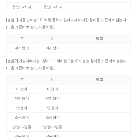
동댕이-치다
동당이-치다
[붙임 1] 다음 단어는 ‘ㅣ’ 역행 동화가 일어나지 아니한 형태를 표준어로 삼는다.
(ㄱ을 표준어로 삼고, ㄴ을 버림.)
ㄱ
ㄴ
비고
아지랑이
아지랭이
[붙임 2] 기술자에게는 ‘-장이’, 그 외에는 ‘-쟁이’가 붙는 형태를 표준어로 삼는다.
(ㄱ을 표준어로 삼고, ㄴ을 버림.)
ㄱ
ㄴ
비고
미장이
미쟁이
유기장이
유기쟁이
멋쟁이
멋장이
소금쟁이
소금장이
담쟁이-덩굴
담장이-덩굴
골목쟁이
골목장이