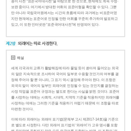
종이 사전 “표준국어대사전”을 바탕으로 한 것으로, 현재에도 계속 수정·
보완 중이다. 여기에서 방대한 어휘의 표준어형을 확인할 수 있다. 그뿐
만 아니라 국립국어원에서는 시간의 흐름에 따라 과거에는 비표준어였
지만 현재에는 표준어로 인정될 만한 어휘를 꾸준히 추가하여 발표하고
있고, 이 또한 인터넷판 “표준국어대사전”에 반영되어 있다.
제2항
외래어는 따로 사정한다.
해설
세계 각국과의 교류가 활발해짐에 따라 물밀 듯이 쏟아져 들어오는 외국
의 말은 지속적으로 조사하여 국어의 일부로 수용할 것인가의 여부를 결
정해 주어야 할 뿐 아니라, 그 표기 역시 결정해 주어야 한다. 이 조항은
외국의 말이 국어의 일부인 외래어로 인정될 수 있는 것인지를 결정하는
사정 작업을 표준어 규정과는 별도로 한다는 사실을 밝힌 것이다. 표준어
를 사정하는 데에는 사회적, 시대적, 지역적 기준을 적용하지만 외래어를
사정하는 데에는 그러한 기준을 적용하기 어렵기 때문에 이 조항을 따로
마련한 것이다.
이에 따라 외래어는 외래어 표기법(문체부 고시 제2017-14호)을 기준으
로 별도로 사정한다. 다만 외래어 표기법의 ‘외래어’가 고유 명사를 포함