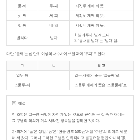
둘-째
두-째
‘제2, 두 개째’의 뜻.
셋-째
세-째
‘제3, 세 개째’의 뜻.
넷-째
네-째
‘제4, 네 개째’의 뜻.
1. 빌려주다, 빌려 오다.
빌리다
빌다
2. ‘용서를 빌다’는 ‘빌다’임.
다만, ‘둘째’는 십 단위 이상의 서수사에 쓰일 때에 ‘두째’로 한다.
ㄱ
ㄴ
비고
열두-째
열두 개째의 뜻은 ‘열둘째’로.
스물두-째
스물두 개째의 뜻은 ‘스물둘째’로.
해설
이 조항은 그동안 용법의 차이가 있는 것으로 규정해 온 것 중 현재에는
그 구별의 의의가 거의 사라진 항목들을 정리한 것이다.
① 과거에 ‘돌’은 생일, ‘돐’은 ‘한글 반포 500돐’처럼 ‘주년’의 의미로 세분
해 써 왔다. 그러나 그러한 구별은 인위적이고 불필요할 뿐만 아니라 ‘돐