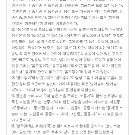
와 관련된 ‘강중강중, 깡쭝깡쭝’도 ‘강종강종, 깡쫑깡쫑’으로 쓰지 않는다.
‘깡충깡충, 강중강중, 깡쭝깡쭝’의 음성 모음 대응형은 각각 ‘껑충껑충, 겅
중겅중, 껑쭝껑쭝’이다. 그러나 ‘ 껑충하다’와 짝을 이루는 말은 ‘깡총하
다’로서 ‘깡충하다’가 오히려 비표준어이다.
② ‘-동이’도 음성 모음화를 인정하여 ‘-둥이’를 표준어로 삼았다. ‘-둥이’의
어원은 아이 ‘동(童)’을 쓴 ‘동이(童-)’이지만 현실 발음에서 멀어진 것으로
인정되어 ‘-둥이’를 표준으로 삼았다. 그에 따라 ‘귀둥이, 막둥이, 쌍둥이,
바람둥이, 흰둥이’에서 모두 ‘-둥이’를 쓴다. 다만, ‘쌍둥이’와는 별개로 ‘쌍
동밤’과 같은 단어에서는 한자어 ‘쌍동(雙童)’의 발음이 살아 있는 것으로
판단되므로 ‘쌍둥밤’으로 쓰지 않는다. 또 살이 올라 보드랍고 통통한 아
이를 뜻하는 ‘옴포동이’는 ‘옴포동하다’의 어근 ‘옴포동’에 ‘-이’가 결합된
말로서 ‘-둥이’와 관련이 없으므로 ‘옴포둥이’와 같이 쓰지 않는다.
③ ‘발가숭이’와 마찬가지로 ‘빨가숭이’도 양성 모음 뒤에 음성 모음이 결
합한 형태를 표준어로 삼는다. 이에 대응하는 짝은 ‘벌거숭이, 뻘거숭
이’이다. 그러나 ‘애송이’는 ‘애숭이’를 인정하지 않는다.
④ 물건을 보에 싸서 꾸려 놓은 것을 뜻하는 ‘보퉁이’와 함께 눈두덩의 불
룩한 부분을 뜻하는 ‘눈퉁이’나 미련한 사람을 낮추어 가리키는 ‘미련퉁
이’ 등에서도 ‘-퉁이’를 쓴다. 그러나 ‘고집통이, 골통이’에서는 ‘통이’를 쓰
는데, 이는 ‘고집통이, 골통이’가 각각 ‘고집통’, ‘골통’에 ‘-이’가 붙은 말이
기 때문이다.
⑤ ‘봉족(奉足), 주초(柱礎)’는 한자어로서의 형태를 인식하지 않고 쓰는
것이 일반적이므로 ‘봉죽, 주추’와 같이 음성 모음 형태를 인정했다.