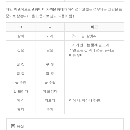
다만, 어원적으로 원형에 더 가까운 형태가 아직 쓰이고 있는 경우에는, 그것을 표
준어로 삼는다.(ㄱ을 표준어로 삼고, ㄴ을 버림.)
ㄱ
ㄴ
비고
갈비
가리
~구이, ~찜, 갈빗-대.
1. 사기 만드는 물레 밑 고리.
갓모
갈모
2. '갈모'는 갓 위에 쓰는, 유지로
만든 우비.
굴-젓
구-젓
말-곁
말-겻
물-수란
물-수랄
밀-뜨리다
미-뜨리다
적-이
저으기
적이-나, 적이나-하면.
휴지
수지
해설