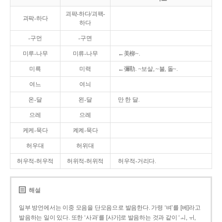
괴퍅-하다/괴팩-
괴팍-하다
하다
-구먼
-구면
미루-나무
미류-나무
←美柳~.
미륵
미력
←彌勒. ~보살, ~불, 돌~.
여느
여늬
온-달
왼-달
만 한 달.
으레
으례
케케-묵다
켸켸-묵다
허우대
허위대
허우적-허우적
허위적-허위적
허우적-거리다.
해설
일부 방언에서는 이중 모음을 단모음으로 발음한다. 가령 ‘벼’를 [베]라고
발음하는 일이 있다. 또한 ‘사과’를 [사가]로 발음하는 것과 같이 ‘ㅚ, ㅟ,