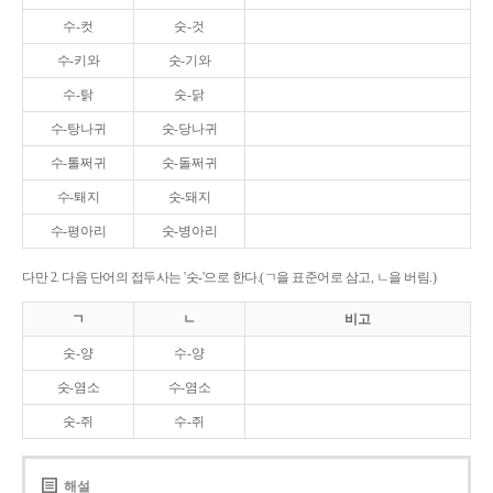
수-컷
숫-것
수-키와
숫-기와
수-탉
숫-닭
수-탕나귀
숫-당나귀
수-톨쩌귀
숫-돌쩌귀
수-퇘지
숫-돼지
수-평아리
숫-병아리
다만 2. 다음 단어의 접두사는 '숫-'으로 한다.(ㄱ을 표준어로 삼고, ㄴ을 버림.)
ㄱ
ㄴ
비고
숫-양
수-양
숫-염소
수-염소
숫-쥐
수-쥐
해설