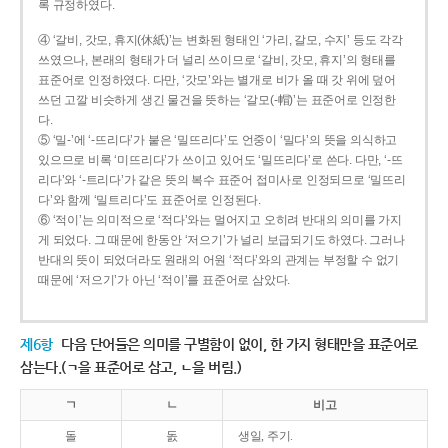
록 규정하였다.
④ ‘갈비, 갓모, 휴지(休紙)’는 변화된 형태인 ‘가리, 갈모, 수지’ 등도 각각
쓰였으나, 본래의 형태가 더 널리 쓰이므로 ‘갈비, 갓모, 휴지’의 형태를
표준어로 인정하였다. 다만, ‘갓모’와는 별개로 비가 올 때 갓 위에 덮어
쓰던 고깔 비슷하게 생긴 물건을 뜻하는 ‘갈모(-帽)’는 표준어로 인정한
다.
⑤ ‘밀-’에 ‘-뜨리다’가 붙은 ‘밀뜨리다’도 언중이 ‘밀다’의 뜻을 의식하고
있으므로 비록 ‘미뜨리다’가 쓰이고 있어도 ‘밀뜨리다’로 쓴다. 다만, ‘-뜨
리다’와 ‘-트리다’가 같은 뜻의 복수 표준어 접미사로 인정되므로 ‘밀뜨리
다’와 함께 ‘밀트리다’도 표준어로 인정된다.
⑥ ‘적이’는 의미적으로 ‘적다’와는 멀어지고 오히려 반대의 의미를 가지
게 되었다. 그 때문에 한동안 ‘저으기’가 널리 보급되기도 하였다. 그러나
반대의 뜻이 되었더라도 원래의 어원 ‘적다’와의 관계는 부정할 수 없기
때문에 ‘저으기’가 아닌 ‘적이’를 표준어로 삼았다.
제6항
다음 단어들은 의미를 구별함이 없이, 한 가지 형태만을 표준어로
삼는다.(ㄱ을 표준어로 삼고, ㄴ을 버림.)
ㄱ
ㄴ
비고
돌
돐
생일, 주기.