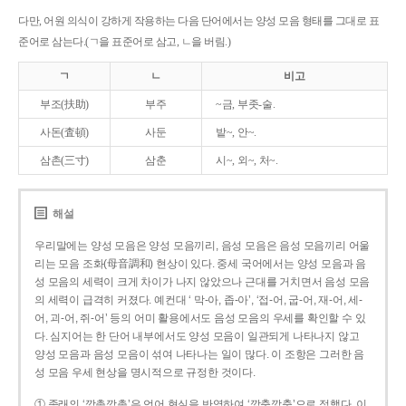
다만, 어원 의식이 강하게 작용하는 다음 단어에서는 양성 모음 형태를 그대로 표
준어로 삼는다.(ㄱ을 표준어로 삼고, ㄴ을 버림.)
ㄱ
ㄴ
비고
부조(扶助)
부주
~금, 부좃-술.
사돈(査頓)
사둔
밭~, 안~.
삼촌(三寸)
삼춘
시~, 외~, 처~.
해설
우리말에는 양성 모음은 양성 모음끼리, 음성 모음은 음성 모음끼리 어울
리는 모음 조화(母音調和) 현상이 있다. 중세 국어에서는 양성 모음과 음
성 모음의 세력이 크게 차이가 나지 않았으나 근대를 거치면서 음성 모음
의 세력이 급격히 커졌다. 예컨대 ‘ 막-아, 좁-아’, ‘접-어, 굽-어, 재-어, 세-
어, 괴-어, 쥐-어’ 등의 어미 활용에서도 음성 모음의 우세를 확인할 수 있
다. 심지어는 한 단어 내부에서도 양성 모음이 일관되게 나타나지 않고
양성 모음과 음성 모음이 섞여 나타나는 일이 많다. 이 조항은 그러한 음
성 모음 우세 현상을 명시적으로 규정한 것이다.
① 종래의 ‘깡총깡총’은 언어 현실을 반영하여 ‘깡충깡충’으로 정했다. 이