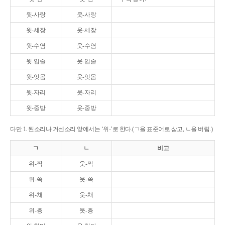
윗-사랑
웃-사랑
윗-세장
웃-세장
윗-수염
웃-수염
윗-입술
웃-입술
윗-잇몸
웃-잇몸
윗-자리
웃-자리
윗-중방
웃-중방
다만 1. 된소리나 거센소리 앞에서는 ‘위-’로 한다.(ㄱ을 표준어로 삼고, ㄴ을 버림.)
ㄱ
ㄴ
비고
위-짝
웃-짝
위-쪽
웃-쪽
위-채
웃-채
위-층
웃-층