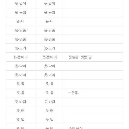
윗-넓이
웃-넓이
윗-눈썹
웃-눈썹
윗-니
웃-니
윗-당줄
웃-당줄
윗-덧줄
웃-덧줄
윗-도리
웃-도리
윗-동아리
웃-동아리
준말은 ‘윗동’임.
윗-막이
웃-막이
윗-머리
웃-머리
윗-목
웃-목
윗-몸
웃-몸
~ 운동.
윗-바람
웃-바람
윗-배
웃-배
윗-벌
웃-벌
윗-변
웃-변
수학 용어.