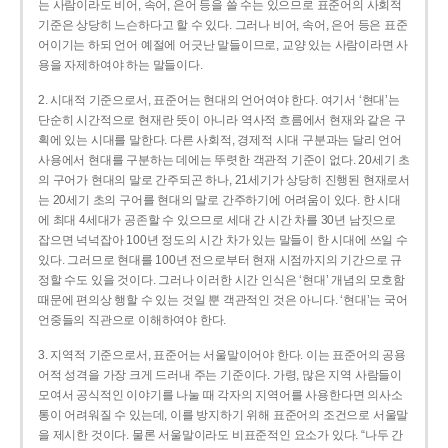
는 사람이라도 비어, 속어, 은어 등을 쓸 수는 있으므로 표준어의 사회적
기준은 상당히 느슨하다고 할 수 있다. 그러나 비어, 속어, 은어 등은 표준
어이기는 하되 언어 예절에 어긋난 말들이므로, 교양 있는 사람이라면 사
용을 자제하여야 하는 말들이다.
2. 시대적 기준으로서, 표준어는 현대의 언어여야 한다. 여기서 ‘현대’는
단순히 시간적으로 현재란 뜻이 아니라 역사적 흐름에서 현재와 같은 구
획에 있는 시대를 말한다. 다른 사회적, 경제적 시대 구분과는 달리 언어
사용에서 현대를 구분하는 데에는 뚜렷한 객관적 기준이 없다. 20세기 초
의 구어가 현대의 말로 간주되곤 하나, 21세기가 상당히 진행된 현재로서
는 20세기 초의 구어를 현대의 말로 간주하기에 어려움이 있다. 한 시대
에 최대 4세대가 공존할 수 있으므로 세대 간 시간 차를 30년 남짓으로
잡으면 넉넉잡아 100년 정도의 시간 차가 있는 말들이 한 시대에 쓰일 수
있다. 그러므로 현대를 100년 전으로부터 현재 시점까지의 기간으로 규
정할 수도 있을 것이다. 그러나 이러한 시간 인식은 ‘현대’ 개념의 모호함
때문에 편의상 행할 수 있는 것일 뿐 객관적인 것은 아니다. ‘현대’는 국어
언중들의 직관으로 이해하여야 한다.
3. 지역적 기준으로서, 표준어는 서울말이어야 한다. 이는 표준어의 공용
어적 성격을 가장 크게 드러내 주는 기준이다. 가령, 많은 지역 사람들이
모여서 공식적인 이야기를 나눌 때 각자의 지역어를 사용한다면 의사소
통이 어려워질 수 있는데, 이를 방지하기 위해 표준어의 조건으로 서울말
을 제시한 것이다. 물론 서울말이라도 비표준적인 요소가 있다. “나두 간