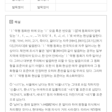
발목쟁이
발목장이
해설
‘ㅣ’ 역행 동화란 뒤에 오는 ‘ㅣ’ 모음 혹은 반모음 ‘ㅣ[j]’에 동화되어 앞에
있는 ‘ㅏ, ㅓ, ㅗ, ㅜ, ㅡ’가 각각 ‘ㅐ, ㅔ, ㅚ, ㅟ, ㅣ’로 바뀌는 현상을 말한다.
가령, ‘아비, 어미, 고기, 죽이다, 끓이다’는 자주 [애비], [에미], [괴기], [쥐기
다], [끼리다]로 발음된다. ‘ㅣ’ 역행 동화는 전국적으로 자주 일어나는 현
상이다. 체언에 조사가 붙은 ‘밥이’를 [배비]와 같이 발음하는 경우는 일부
지역에 국한되어 있으나, 한 단어 안에서는 ‘ㅣ’ 역행 동화가 자주 일어난
다. 그러나 대부분 주의해서 발음하면 피할 수 있는 발음이므로 그 동화
형을 표준어로 삼기 어렵다. 또한 이 동화 현상은 매우 광범위하여 그 동
화형을 다 표준어로 인정하면 오히려 혼란을 일으킬 우려도 있다. 그리하
여 ‘ㅣ’ 역행 동화 현상을 인정하는 표준어는 최소화하였다.
① ‘-나기’는, 서울에서 났다는 뜻의 ‘서울나기’는 그대로 쓰임 직하지만
‘신출나기, 풋나기’는 어색하므로 일률적으로 ‘-내기’를 표준으로 삼았다.
‘여간내기, 보통내기, 새내기’ 등의 어휘에서도 마찬가지로 ‘-내기’를 표준
으로 삼는다.
② ‘남비’는 종래 일본어 ‘나베[鍋]’에서 온 말이라 하여 원형을 의식해서
처리했던 것이나, 현대에는 어원 의식이 거의 사라졌다. 따라서 제5항에