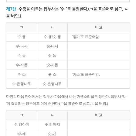
제7항
수컷을 이르는 접두사는 '수-'로 통일한다.(ㄱ을 표준어로 삼고, ㄴ
을 버림.)
ㄱ
ㄴ
비고
수-꿩
수-퀑/숫-꿩
'장끼'도 표준어임.
수-나사
숫-나사
수-놈
숫-놈
수-사돈
숫-사돈
수-소
숫-소
'황소'도 표준어임.
수-은행나무
숫-은행나무
다만 1. 다음 단어에서는 접두사 다음에서 나는 거센소리를 인정한다. 접두사 '암-
'이 결합되는 경우에도 이에 준한다.(ㄱ을 표준어로 삼고, ㄴ을 버림.)
ㄱ
ㄴ
비고
수-캉아지
숫-강아지
수-캐
숫-개