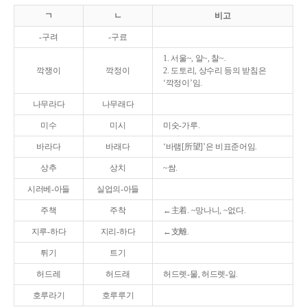
ㄱ
ㄴ
비고
-구려
-구료
1. 서울~, 알~, 찰~.
깍쟁이
깍정이
2. 도토리, 상수리 등의 받침은
‘깍정이’임.
나무라다
나무래다
미수
미시
미숫-가루.
바라다
바래다
‘바램[所望]’은 비표준어임.
상추
상치
~쌈.
시러베-아들
실업의-아들
주책
주착
←主着. ~망나니, ~없다.
지루-하다
지리-하다
←支離.
튀기
트기
허드레
허드래
허드렛-물, 허드렛-일.
호루라기
호루루기