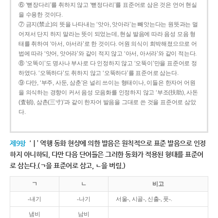
⑥ ‘뻗장다리’를 취하지 않고 ‘뻗정다리’를 표준어로 삼은 것은 언어 현실
을 수용한 것이다.
⑦ 금지(禁止)의 뜻을 나타내는 ‘앗아, 앗아라’는 빼앗는다는 원뜻과는 멀
어져서 단지 하지 말라는 뜻이 되었는데, 현실 발음에 따라 음성 모음 형
태를 취하여 ‘아서, 아서라’로 한 것이다. 어원 의식이 희박해졌으므로 어
법에 따라 ‘앗어, 앗어라’와 같이 적지 않고 ‘아서, 아서라’와 같이 적는다.
⑧ ‘오똑이’도 명사나 부사로 다 인정하지 않고 ‘오뚝이’만을 표준어로 정
하였다. ‘오똑하다’도 취하지 않고 ‘오뚝하다’를 표준어로 삼는다.
⑨ 다만, ‘부주, 사둔, 삼춘’은 널리 쓰이는 형태이나, 이들은 한자어 어원
을 의식하는 경향이 커서 음성 모음화를 인정하지 않고 ‘부조(扶助), 사돈
(査頓), 삼촌(三寸)’과 같이 한자어 발음을 그대로 쓴 것을 표준어로 삼았
다.
제9항
‘ㅣ’ 역행 동화 현상에 의한 발음은 원칙적으로 표준 발음으로 인정
하지 아니하되, 다만 다음 단어들은 그러한 동화가 적용된 형태를 표준어
로 삼는다.(ㄱ을 표준어로 삼고, ㄴ을 버림.)
ㄱ
ㄴ
비고
-내기
-나기
서울-, 시골-, 신출-, 풋-.
냄비
남비