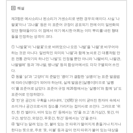
해설
제3항은 예사소리나 된소리가 거센소리로 변한 경우의 예이다. 사실 ‘나
팔꽃’이나 ‘끄나풀’ 등은 이 표준어 규정이 공표되기 전에 이미 일반화되
었던 형태들이다. 이 점에서 여기 예시한 어휘는 이미 뿌리를 내린 형태
들을 인정하는 성격이 크다.
① ‘나발꽃’이 ‘나팔꽃’으로 바뀌었으나 모든 ‘나발’을 ‘나팔’로 바꾸어야
하는 것은 아니다. 일반적인 의미의 ‘나팔’과 함께 놋쇠로 긴 대롱처럼 만
든 전통 관악기의 하나인 ‘나발’도 인정될 뿐만 아니라 ‘나팔바지, 나팔관,
나팔벌레’ 등과 ‘개나발, 병나발’ 등의 합성어에서도 각각 구별되어 쓰인
다.
② 동물 ‘삵’과 ‘고양이’의 준말인 ‘괭이’가 결합한 ‘삵괭이’는 표준 발음법
에 따라 [삭꽹이]가 되어야 하는데, 실제 발음은 [살쾡이]이므로 ‘살쾡
이’를 표준어로 삼았다. 표준어 규정 제26항에서는 ‘살쾡이’와 함께 ‘삵’도
표준어로 인정하였다.
③ ‘칸’은 공간의 구획을 나타내며, ‘간(間)’은 이미 굳어진 한자어 속에서
쓰이거나 공간으로서의 장소를 가리키는 접미사로 쓰인다. 그러므로 ‘위
칸, 한 칸 벌리다, 비어 있는 칸’ 등에서는 ‘칸’을 쓰고 ‘초가삼간, 뒷간, 마
구간, 방앗간, 외양간, 푸줏간, 헛간’ 등에서는 ‘간’을 쓴다.
④ ‘털다’는 달려 있는 것, 붙어 있는 것 따위가 떨어지게 흔들거나 치거나
한다는 뜻으로, 주로 ‘옷, 이불’ 등과 같이 먼지 따위가 붙어 있는 대상을