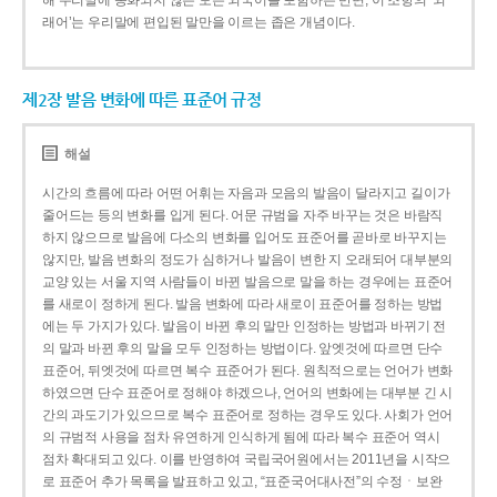
해 우리말에 동화되지 않은 모든 외국어를 포함하는 반면, 이 조항의 ‘외
래어’는 우리말에 편입된 말만을 이르는 좁은 개념이다.
제2장 발음 변화에 따른 표준어 규정
해설
시간의 흐름에 따라 어떤 어휘는 자음과 모음의 발음이 달라지고 길이가
줄어드는 등의 변화를 입게 된다. 어문 규범을 자주 바꾸는 것은 바람직
하지 않으므로 발음에 다소의 변화를 입어도 표준어를 곧바로 바꾸지는
않지만, 발음 변화의 정도가 심하거나 발음이 변한 지 오래되어 대부분의
교양 있는 서울 지역 사람들이 바뀐 발음으로 말을 하는 경우에는 표준어
를 새로이 정하게 된다. 발음 변화에 따라 새로이 표준어를 정하는 방법
에는 두 가지가 있다. 발음이 바뀐 후의 말만 인정하는 방법과 바뀌기 전
의 말과 바뀐 후의 말을 모두 인정하는 방법이다. 앞엣것에 따르면 단수
표준어, 뒤엣것에 따르면 복수 표준어가 된다. 원칙적으로는 언어가 변화
하였으면 단수 표준어로 정해야 하겠으나, 언어의 변화에는 대부분 긴 시
간의 과도기가 있으므로 복수 표준어로 정하는 경우도 있다. 사회가 언어
의 규범적 사용을 점차 유연하게 인식하게 됨에 따라 복수 표준어 역시
점차 확대되고 있다. 이를 반영하여 국립국어원에서는 2011년을 시작으
로 표준어 추가 목록을 발표하고 있고, “표준국어대사전”의 수정ㆍ보완