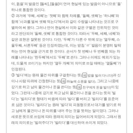
이, 돐을’의 발음인 [돌씨], [돌쓸]이 언어 현실에 있는 발음이 아니므로 ‘돌’
하나로 통합한 것이다.
② 과거에 ‘두째, 세째’는 ‘첫째’와 함께 차례를, ‘둘째, 셋째’는 ‘하나째’와
함께 ‘사과를 벌써 셋째 먹는다’에서와 같이 수량을 나타내는 것으로 구
별하여 써 왔다. 그러나 언어 현실에서 이와 같은 구별은 인위적인 것이
라고 판단되어 ‘둘째, 셋째’로 통합한 것이다. 따라서 ‘두째, 세째, 네째’와
같은 표현은 잘못된 것이다. 다만, ‘두째’가 다른 수 뒤에 오는 ‘열두째, 스
물두째, 서른두째’ 등은 인정하였는데, 이는 받침 ‘ㄹ’ 발음이 분명히 탈락
하는 언어 현실을 근거로 한 것이다. 순서가 첫 번째나 두 번째쯤 되는 차
례를 나타내는 ‘한두째’에서도 ‘두째’로 쓴다. 그러나 이에도 예외가 있는
데, 드물게 쓰이기는 하지만 ‘열두 개째’의 의미로 쓰일 때에는 ‘열둘째’가
인정된다.
③ ‘빌다’에는 원래 물건 따위를 구걸한다는 뜻
과 신
(
밥을 빌러 다니다)
예
이나 사람 따위에 간청한다는 뜻
, 그리고 나중에
(
하늘에 소원을 빌다)
예
갚기로 하고 남의 물건이나 돈을 쓴다는 뜻
이 있
(
친구에게 돈을 빌다)
예
었다. 그런데 나중에 갚기로 하고 남의 물건이나 돈을 쓴다는 뜻의 ‘빌
다’는 ‘빌리다’로 형태가 바뀜에 따라 ‘빌다’를 버리고 ‘빌리다’를 표준어
로 삼은 것이다. ‘빌리다’는 원래 ‘빌다’의 피동형으로서 대가를 받기로 하
고 남에게 물건이나 돈 따위를 내어 주는 것을 뜻하는 말이었다. 그러나
새로운 뜻으로 쓰임에 따라 원래의 의미는 잃어버리게 되었다. 그래서 원
래의 의미로는 ‘빌려주다’가 ‘빌리다’를 대신하여 쓰이게 되었다.