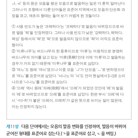
ㅘ, ㅝ’ 등의 원순 모음을 평순 모음으로 발음하는 일은 더 흔히 일어난다.
그러나 이 조항에서 다룬 단어들은 표준어 지역에서도 모음의 단순화 과
정을 겪고, 애초의 형태는 들어 보기 어렵게 된 것들이다.
① 사용 빈도가 높은 ‘괴퍅하다’는 ‘괴팍하다’로 발음이 바뀌었으므로 바
뀐 발음 ‘팍’을 인정하였다. 그러나 사용 빈도가 낮은 ‘강퍅하다, 퍅하다,
퍅성’ 등에서의 ‘퍅’은 ‘팍’으로 발음되지 않으므로 ‘퍅’이 아직도 표준어
형이다.
② ‘미류나무’는 버드나무의 한 종류이므로 ‘미류’는 어원적으로 분명히
버드나무의 의미를 담고 있는 ‘미류(美柳)’인데 이제 ‘미류’라고 발음하는
경우가 거의 없기 때문에 ‘미루나무’를 표준어로 삼았다.
③ ‘여느’도 원래 ‘여늬’였으나 이중 모음 ‘ㅢ’가 단모음 ‘ㅡ’로 변하였으므
로 ‘여느’를 표준어로 삼았다. ‘늬나노’의 ‘늬’도 언어 현실에서 [니]로 소리
나므로 ‘니나노’를 표준어로 삼는다.
④ ‘으례’ 역시 원래 ‘의례(依例)’에서 ‘으례’가 되었던 것인데 ‘례’의 발음
이 ‘레’로 바뀌었으므로 ‘으레’를 표준어로 삼았다. 한편 부사 ‘으레’에 다
시 ‘-이/-히’가 붙은 ‘으레이, 으레히’가 같은 뜻으로 쓰이는 일이 많은데,
이는 인정하지 않는다.
제11항
다음 단어에서는 모음의 발음 변화를 인정하여, 발음이 바뀌어
굳어진 형태를 표준어로 삼는다.(ㄱ을 표준어로 삼고, ㄴ을 버림.)