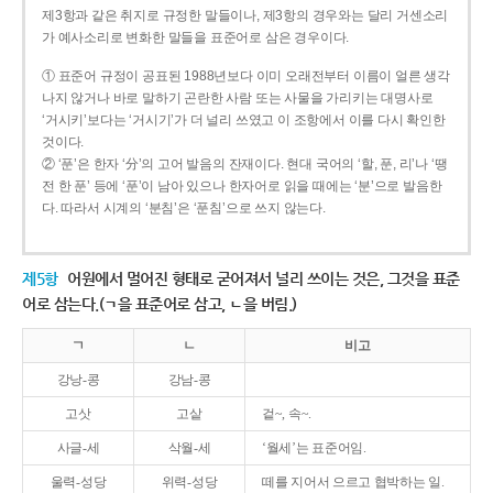
제3항과 같은 취지로 규정한 말들이나, 제3항의 경우와는 달리 거센소리
가 예사소리로 변화한 말들을 표준어로 삼은 경우이다.
① 표준어 규정이 공표된 1988년보다 이미 오래전부터 이름이 얼른 생각
나지 않거나 바로 말하기 곤란한 사람 또는 사물을 가리키는 대명사로
‘거시키’보다는 ‘거시기’가 더 널리 쓰였고 이 조항에서 이를 다시 확인한
것이다.
② ‘푼’은 한자 ‘分’의 고어 발음의 잔재이다. 현대 국어의 ‘할, 푼, 리’나 ‘땡
전 한 푼’ 등에 ‘푼’이 남아 있으나 한자어로 읽을 때에는 ‘분’으로 발음한
다. 따라서 시계의 ‘분침’은 ‘푼침’으로 쓰지 않는다.
제5항
어원에서 멀어진 형태로 굳어져서 널리 쓰이는 것은, 그것을 표준
어로 삼는다.(ㄱ을 표준어로 삼고, ㄴ을 버림.)
ㄱ
ㄴ
비고
강낭-콩
강남-콩
고삿
고샅
겉~, 속~.
사글-세
삭월-세
‘월세’는 표준어임.
울력-성당
위력-성당
떼를 지어서 으르고 협박하는 일.