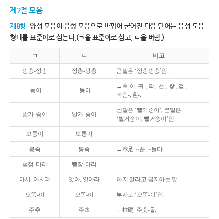
제2절 모음
제8항
양성 모음이 음성 모음으로 바뀌어 굳어진 다음 단어는 음성 모음
형태를 표준어로 삼는다.(ㄱ을 표준어로 삼고, ㄴ을 버림.)
ㄱ
ㄴ
비고
깡충-깡충
깡총-깡총
큰말은 ‘껑충껑충’임.
←童-이. 귀-, 막-, 선-, 쌍-, 검-,
-둥이
-동이
바람-, 흰-.
센말은 ‘빨가숭이’, 큰말은
발가-숭이
발가-송이
‘벌거숭이, 뻘거숭이’임.
보퉁이
보통이
봉죽
봉족
←奉足. ~꾼, ~들다.
뻗정-다리
뻗장-다리
아서, 아서라
앗아, 앗아라
하지 말라고 금지하는 말.
오뚝-이
오똑-이
부사도 ‘오뚝-이’임.
주추
주초
←柱礎. 주춧-돌.