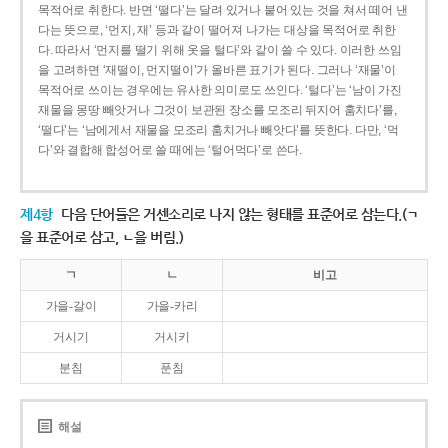
목적어로 취한다. 반면 ‘떨다’는 달려 있거나 붙어 있는 것을 쳐서 떼어 낸
다는 뜻으로, ‘먼지, 재’ 등과 같이 떨어져 나가는 대상을 목적어로 취한
다. 따라서 ‘먼지를 떨기 위해 옷을 털다’와 같이 쓸 수 있다. 이러한 쓰임
을 고려하면 ‘재떨이, 먼지떨이’가 올바른 표기가 된다. 그러나 ‘재물’이
목적어로 쓰이는 경우에는 유사한 의미로도 쓰인다. ‘털다’는 ‘남이 가진
재물을 몽땅 빼앗거나 그것이 보관된 장소를 모조리 뒤지어 훔치다’를,
‘떨다’는 ‘남에게서 재물을 모조리 훔치거나 빼앗다’를 뜻한다. 다만, ‘먹
다’와 결합해 합성어로 쓸 때에는 ‘털어먹다’로 쓴다.
제4항
다음 단어들은 거센소리로 나지 않는 형태를 표준어로 삼는다.(ㄱ
을 표준어로 삼고, ㄴ을 버림.)
ㄱ
ㄴ
비고
가을-갈이
가을-카리
거시기
거시키
분침
푼침
해설