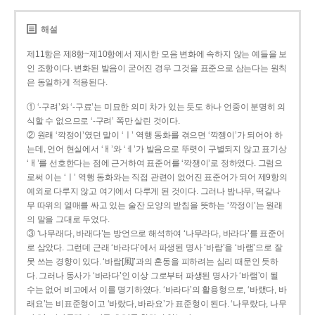
해설
제11항은 제8항~제10항에서 제시한 모음 변화에 속하지 않는 예들을 보
인 조항이다. 변화된 발음이 굳어진 경우 그것을 표준으로 삼는다는 원칙
은 동일하게 적용된다.
① ‘-구려’와 ‘-구료’는 미묘한 의미 차가 있는 듯도 하나 언중이 분명히 의
식할 수 없으므로 ‘-구려’ 쪽만 살린 것이다.
② 원래 ‘깍정이’였던 말이 ‘ㅣ’ 역행 동화를 겪으면 ‘깍젱이’가 되어야 하
는데, 언어 현실에서 ‘ㅐ’와 ‘ㅔ’가 발음으로 뚜렷이 구별되지 않고 표기상
‘ㅐ’를 선호한다는 점에 근거하여 표준어를 ‘깍쟁이’로 정하였다. 그럼으
로써 이는 ‘ㅣ’ 역행 동화와는 직접 관련이 없어진 표준어가 되어 제9항의
예외로 다루지 않고 여기에서 다루게 된 것이다. 그러나 밤나무, 떡갈나
무 따위의 열매를 싸고 있는 술잔 모양의 받침을 뜻하는 ‘깍정이’는 원래
의 말을 그대로 두었다.
③ ‘나무래다, 바래다’는 방언으로 해석하여 ‘나무라다, 바라다’를 표준어
로 삼았다. 그런데 근래 ‘바라다’에서 파생된 명사 ‘바람’을 ‘바램’으로 잘
못 쓰는 경향이 있다. ‘바람[風]’과의 혼동을 피하려는 심리 때문인 듯하
다. 그러나 동사가 ‘바라다’인 이상 그로부터 파생된 명사가 ‘바램’이 될
수는 없어 비고에서 이를 명기하였다. ‘바라다’의 활용형으로, ‘바랬다, 바
래요’는 비표준형이고 ‘바랐다, 바라요’가 표준형이 된다. ‘나무랐다, 나무