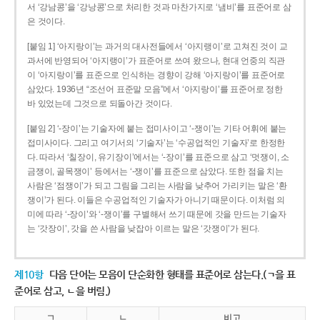
서 ‘강남콩’을 ‘강낭콩’으로 처리한 것과 마찬가지로 ‘냄비’를 표준어로 삼
은 것이다.
[붙임 1] ‘아지랑이’는 과거의 대사전들에서 ‘아지랭이’로 고쳐진 것이 교
과서에 반영되어 ‘아지랭이’가 표준어로 쓰여 왔으나, 현대 언중의 직관
이 ‘아지랑이’를 표준으로 인식하는 경향이 강해 ‘아지랑이’를 표준어로
삼았다. 1936년 “조선어 표준말 모음”에서 ‘아지랑이’를 표준어로 정한
바 있었는데 그것으로 되돌아간 것이다.
[붙임 2] ‘-장이’는 기술자에 붙는 접미사이고 ‘-쟁이’는 기타 어휘에 붙는
접미사이다. 그리고 여기서의 ‘기술자’는 ‘수공업적인 기술자’로 한정한
다. 따라서 ‘칠장이, 유기장이’에서는 ‘-장이’를 표준으로 삼고 ‘멋쟁이, 소
금쟁이, 골목쟁이’ 등에서는 ‘-쟁이’를 표준으로 삼았다. 또한 점을 치는
사람은 ‘점쟁이’가 되고 그림을 그리는 사람을 낮추어 가리키는 말은 ‘환
쟁이’가 된다. 이들은 수공업적인 기술자가 아니기 때문이다. 이처럼 의
미에 따라 ‘-장이’와 ‘-쟁이’를 구별해서 쓰기 때문에 갓을 만드는 기술자
는 ‘갓장이’, 갓을 쓴 사람을 낮잡아 이르는 말은 ‘갓쟁이’가 된다.
제10항
다음 단어는 모음이 단순화한 형태를 표준어로 삼는다.(ㄱ을 표
준어로 삼고, ㄴ을 버림.)
ㄱ
ㄴ
비고