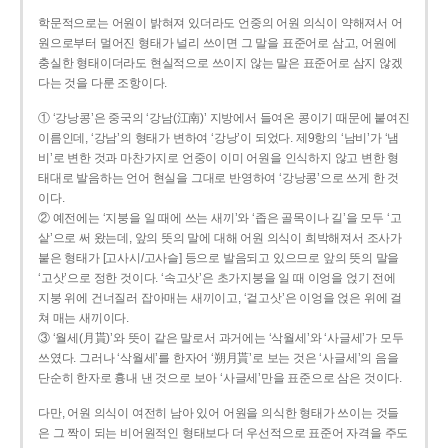
학문적으로는 어원이 밝혀져 있더라도 언중의 어원 의식이 약해져서 어
원으로부터 멀어진 형태가 널리 쓰이면 그 말을 표준어로 삼고, 어원에
충실한 형태이더라도 현실적으로 쓰이지 않는 말은 표준어로 삼지 않겠
다는 것을 다룬 조항이다.
① ‘강낭콩’은 중국의 ‘강남(江南)’ 지방에서 들여온 콩이기 때문에 붙여진
이름인데, ‘강남’의 형태가 변하여 ‘강낭’이 되었다. 제9항의 ‘남비’가 ‘냄
비’로 변한 것과 마찬가지로 언중이 이미 어원을 인식하지 않고 변한 형
태대로 발음하는 언어 현실을 그대로 반영하여 ‘강낭콩’으로 쓰게 한 것
이다.
② 예전에는 ‘지붕을 일 때에 쓰는 새끼’와 ‘좁은 골목이나 길’을 모두 ‘고
샅’으로 써 왔는데, 앞의 뜻의 말에 대해 어원 의식이 희박해져서 조사가
붙은 형태가 [고사시/고사슬] 등으로 발음되고 있으므로 앞의 뜻의 말을
‘고삿’으로 정한 것이다. ‘속고삿’은 초가지붕을 일 때 이엉을 얹기 전에
지붕 위에 건너질러 잡아매는 새끼이고, ‘겉고삿’은 이엉을 얹은 위에 걸
쳐 매는 새끼이다.
③ ‘월세(月貰)’와 뜻이 같은 말로서 과거에는 ‘삭월세’와 ‘사글세’가 모두
쓰였다. 그러나 ‘삭월세’를 한자어 ‘朔月貰’로 보는 것은 ‘사글세’의 음을
단순히 한자로 흉내 낸 것으로 보아 ‘사글세’만을 표준으로 삼은 것이다.
다만, 어원 의식이 여전히 남아 있어 어원을 의식한 형태가 쓰이는 것들
은 그 짝이 되는 비어원적인 형태보다 더 우선적으로 표준어 자격을 주도