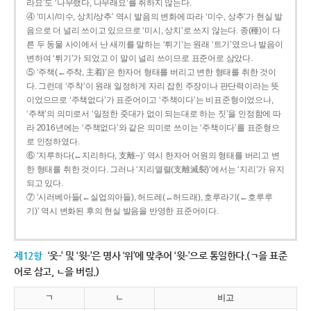
라요’도 ‘나무랬다, 나무래요’를 취하지 않는다.
④ ‘미시/미수, 상치/상추’ 역시 발음의 변화에 따라 ‘미수, 상추’가 현실 발
음으로 더 널리 쓰이고 있으므로 ‘미시, 상치’로 쓰지 않는다. 종(種)이 다
른 두 동물 사이에서 난 새끼를 말하는 ‘튀기’는 원래 ‘트기’였으나 발음이
변하여 ‘튀기’가 되었고 이 말이 널리 쓰이므로 표준어로 삼았다.
⑤ ‘주책(←주착, 主着)’은 한자어 형태를 버리고 변한 형태를 취한 것이
다. 그런데 ‘주착’이 원래 일정하게 자리 잡힌 주장이나 판단력이라는 뜻
이었으므로 ‘주책없다’가 표준어이고 ‘주책이다’는 비표준형이었으나,
‘주책’의 의미로서 ‘일정한 줏대가 없이 되는대로 하는 짓’을 인정함에 따
라 2016년에는 ‘주책없다’와 같은 의미로 쓰이는 ‘주책이다’를 표준형으
로 인정하였다.
⑥ ‘지루하다(←지리하다, 支離--)’ 역시 한자어 어원의 형태를 버리고 변
한 형태를 취한 것이다. 그러나 ‘지리멸렬(支離滅裂)’에서는 ‘지리’가 유지
되고 있다.
⑦ ‘시러베아들(←실업의아들), 허드레(←허드래), 호루라기(←호루루
기)’ 역시 변화된 후의 현실 발음을 반영한 표준어이다.
제12항
‘웃-’ 및 ‘윗-’은 명사 ‘위’에 맞추어 ‘윗-’으로 통일한다.(ㄱ을 표준
어로 삼고, ㄴ을 버림.)
ㄱ
ㄴ
비고