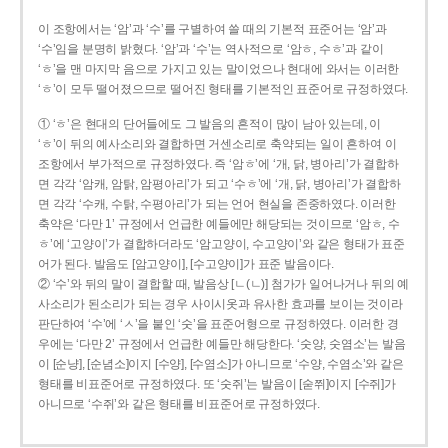
이 조항에서는 ‘암’과 ‘수’를 구별하여 쓸 때의 기본적 표준어는 ‘암’과
‘수’임을 분명히 밝혔다. ‘암’과 ‘수’는 역사적으로 ‘암ㅎ, 수ㅎ’과 같이
‘ㅎ’을 맨 마지막 음으로 가지고 있는 말이었으나 현대에 와서는 이러한
‘ㅎ’이 모두 떨어졌으므로 떨어진 형태를 기본적인 표준어로 규정하였다.
① ‘ㅎ’은 현대의 단어들에도 그 발음의 흔적이 많이 남아 있는데, 이
‘ㅎ’이 뒤의 예사소리와 결합하면 거센소리로 축약되는 일이 흔하여 이
조항에서 부가적으로 규정하였다. 즉 ‘암ㅎ’에 ‘개, 닭, 병아리’가 결합하
면 각각 ‘암캐, 암탉, 암평아리’가 되고 ‘수ㅎ’에 ‘개, 닭, 병아리’가 결합하
면 각각 ‘수캐, 수탉, 수평아리’가 되는 언어 현실을 존중하였다. 이러한
축약은 ‘다만 1’ 규정에서 언급한 예들에만 해당되는 것이므로 ‘암ㅎ, 수
ㅎ’에 ‘고양이’가 결합하더라도 ‘암고양이, 수고양이’와 같은 형태가 표준
어가 된다. 발음도 [암고양이], [수고양이]가 표준 발음이다.
② ‘수’와 뒤의 말이 결합할 때, 발음상 [ㄴ(ㄴ)] 첨가가 일어나거나 뒤의 예
사소리가 된소리가 되는 경우 사이시옷과 유사한 효과를 보이는 것이라
판단하여 ‘수’에 ‘ㅅ’을 붙인 ‘숫’을 표준어형으로 규정하였다. 이러한 경
우에는 ‘다만 2’ 규정에서 언급한 예들만 해당한다. ‘숫양, 숫염소’는 발음
이 [순냥], [순념소]이지 [수양], [수염소]가 아니므로 ‘수양, 수염소’와 같은
형태를 비표준어로 규정하였다. 또 ‘숫쥐’는 발음이 [숟쮜]이지 [수쥐]가
아니므로 ‘수쥐’와 같은 형태를 비표준어로 규정하였다.