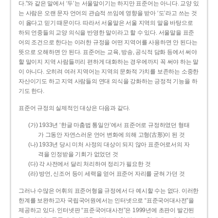
다.”와 같은 말에서 ‘두’는 서울말이기는 하지만 표준어는 아니다. 교양 있
는 사람은 오랜 문자 언어의 관습적 쓰임에 영향을 받아 ‘도’라고 쓰는 것
이 옳다고 믿기 때문이다. 따라서 서울말은 서울 지역의 말을 바탕으로
하되 언중들의 교양 의식을 반영한 말이라고 할 수 있다. 서울말을 표준
어의 조건으로 한다는 이러한 규정을 어떤 지역어를 사용하면 안 된다는
뜻으로 오해하면 안 된다. 표준어는 교육, 방송, 공식적 담화 등에서 써야
할 말이지 지역 사람들끼리 편하게 대화하는 경우에까지 꼭 써야 하는 말
이 아니다. 오히려 여러 지역어는 지역의 문화적 가치를 보존하는 소중한
자산이기도 하고 지역 사람들의 연대 의식을 강화하는 긍정적 기능을 하
기도 한다.
표준어 규정의 실제적인 대상은 다음과 같다.
(가) 1933년 ‘한글 마춤법 통일안’에서 표준어로 규정하였던 형태
가 그동안 자연스러운 언어 변화에 의해 고형(古形)이 된 것
(나) 1933년 당시 미처 사정의 대상이 되지 않아 표준어로서의 자
격을 인정받을 기회가 없었던 것
(다) 각 사전에서 달리 처리하여 정리가 필요한 것
(라) 방언, 신조어 등이 세력을 얻어 표준어 자리를 굳혀 가던 것
그러나 수많은 어휘의 표준어형을 규정에서 다 예시할 수는 없다. 이러한
한계를 보완하고자 국립국어원에서는 인터넷으로 “표준국어대사전”을
제공하고 있다. 인터넷판 “표준국어대사전”은 1999년에 초판이 발간된