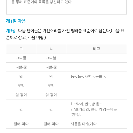
을 통해 표준어의 목록을 갱신하고 있다.
제1절 자음
제3항
다음 단어들은 거센소리를 가진 형태를 표준어로 삼는다.(ㄱ을 표
준어로 삼고, ㄴ을 버림.)
ㄱ
ㄴ
비고
끄나풀
끄나불
나팔-꽃
나발-꽃
녘
녁
동~, 들~, 새벽~, 동틀 ~.
부엌
부억
살-쾡이
삵-괭이
1. ~막이, 빈~, 방 한 ~.
칸
간
2. ‘초가삼간, 윗간’의 경우에는
‘간’임.
털어-먹다
떨어-먹다
재물을 다 없애다.