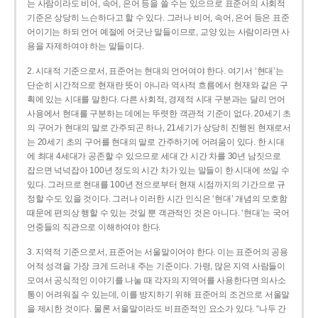
는 사람이라도 비어, 속어, 은어 등을 쓸 수는 있으므로 표준어의 사회적
기준은 상당히 느슨하다고 할 수 있다. 그러나 비어, 속어, 은어 등은 표준
어이기는 하되 언어 예절에 어긋난 말들이므로, 교양 있는 사람이라면 사
용을 자제하여야 하는 말들이다.
2. 시대적 기준으로서, 표준어는 현대의 언어여야 한다. 여기서 ‘현대’는
단순히 시간적으로 현재란 뜻이 아니라 역사적 흐름에서 현재와 같은 구
획에 있는 시대를 말한다. 다른 사회적, 경제적 시대 구분과는 달리 언어
사용에서 현대를 구분하는 데에는 뚜렷한 객관적 기준이 없다. 20세기 초
의 구어가 현대의 말로 간주되곤 하나, 21세기가 상당히 진행된 현재로서
는 20세기 초의 구어를 현대의 말로 간주하기에 어려움이 있다. 한 시대
에 최대 4세대가 공존할 수 있으므로 세대 간 시간 차를 30년 남짓으로
잡으면 넉넉잡아 100년 정도의 시간 차가 있는 말들이 한 시대에 쓰일 수
있다. 그러므로 현대를 100년 전으로부터 현재 시점까지의 기간으로 규
정할 수도 있을 것이다. 그러나 이러한 시간 인식은 ‘현대’ 개념의 모호함
때문에 편의상 행할 수 있는 것일 뿐 객관적인 것은 아니다. ‘현대’는 국어
언중들의 직관으로 이해하여야 한다.
3. 지역적 기준으로서, 표준어는 서울말이어야 한다. 이는 표준어의 공용
어적 성격을 가장 크게 드러내 주는 기준이다. 가령, 많은 지역 사람들이
모여서 공식적인 이야기를 나눌 때 각자의 지역어를 사용한다면 의사소
통이 어려워질 수 있는데, 이를 방지하기 위해 표준어의 조건으로 서울말
을 제시한 것이다. 물론 서울말이라도 비표준적인 요소가 있다. “나두 간