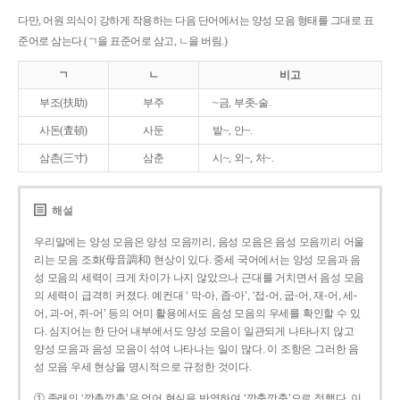
다만, 어원 의식이 강하게 작용하는 다음 단어에서는 양성 모음 형태를 그대로 표
준어로 삼는다.(ㄱ을 표준어로 삼고, ㄴ을 버림.)
ㄱ
ㄴ
비고
부조(扶助)
부주
~금, 부좃-술.
사돈(査頓)
사둔
밭~, 안~.
삼촌(三寸)
삼춘
시~, 외~, 처~.
해설
우리말에는 양성 모음은 양성 모음끼리, 음성 모음은 음성 모음끼리 어울
리는 모음 조화(母音調和) 현상이 있다. 중세 국어에서는 양성 모음과 음
성 모음의 세력이 크게 차이가 나지 않았으나 근대를 거치면서 음성 모음
의 세력이 급격히 커졌다. 예컨대 ‘ 막-아, 좁-아’, ‘접-어, 굽-어, 재-어, 세-
어, 괴-어, 쥐-어’ 등의 어미 활용에서도 음성 모음의 우세를 확인할 수 있
다. 심지어는 한 단어 내부에서도 양성 모음이 일관되게 나타나지 않고
양성 모음과 음성 모음이 섞여 나타나는 일이 많다. 이 조항은 그러한 음
성 모음 우세 현상을 명시적으로 규정한 것이다.
① 종래의 ‘깡총깡총’은 언어 현실을 반영하여 ‘깡충깡충’으로 정했다. 이