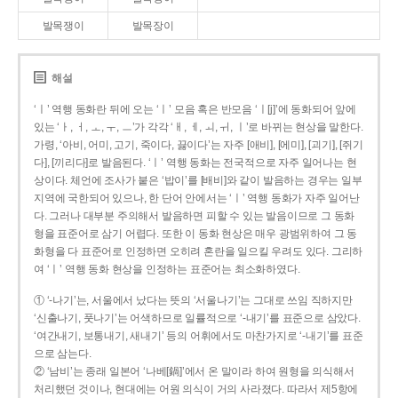
발목쟁이
발목장이
해설
‘ㅣ’ 역행 동화란 뒤에 오는 ‘ㅣ’ 모음 혹은 반모음 ‘ㅣ[j]’에 동화되어 앞에
있는 ‘ㅏ, ㅓ, ㅗ, ㅜ, ㅡ’가 각각 ‘ㅐ, ㅔ, ㅚ, ㅟ, ㅣ’로 바뀌는 현상을 말한다.
가령, ‘아비, 어미, 고기, 죽이다, 끓이다’는 자주 [애비], [에미], [괴기], [쥐기
다], [끼리다]로 발음된다. ‘ㅣ’ 역행 동화는 전국적으로 자주 일어나는 현
상이다. 체언에 조사가 붙은 ‘밥이’를 [배비]와 같이 발음하는 경우는 일부
지역에 국한되어 있으나, 한 단어 안에서는 ‘ㅣ’ 역행 동화가 자주 일어난
다. 그러나 대부분 주의해서 발음하면 피할 수 있는 발음이므로 그 동화
형을 표준어로 삼기 어렵다. 또한 이 동화 현상은 매우 광범위하여 그 동
화형을 다 표준어로 인정하면 오히려 혼란을 일으킬 우려도 있다. 그리하
여 ‘ㅣ’ 역행 동화 현상을 인정하는 표준어는 최소화하였다.
① ‘-나기’는, 서울에서 났다는 뜻의 ‘서울나기’는 그대로 쓰임 직하지만
‘신출나기, 풋나기’는 어색하므로 일률적으로 ‘-내기’를 표준으로 삼았다.
‘여간내기, 보통내기, 새내기’ 등의 어휘에서도 마찬가지로 ‘-내기’를 표준
으로 삼는다.
② ‘남비’는 종래 일본어 ‘나베[鍋]’에서 온 말이라 하여 원형을 의식해서
처리했던 것이나, 현대에는 어원 의식이 거의 사라졌다. 따라서 제5항에