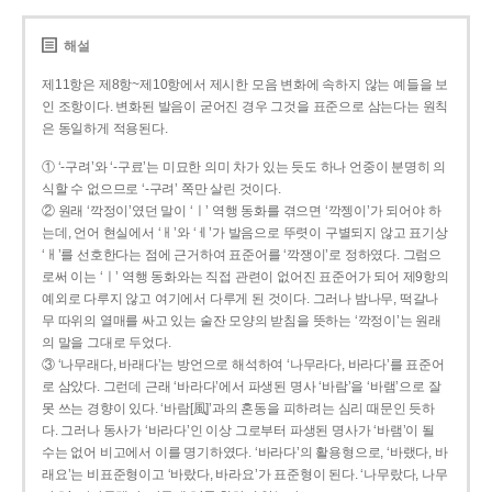
해설
제11항은 제8항~제10항에서 제시한 모음 변화에 속하지 않는 예들을 보
인 조항이다. 변화된 발음이 굳어진 경우 그것을 표준으로 삼는다는 원칙
은 동일하게 적용된다.
① ‘-구려’와 ‘-구료’는 미묘한 의미 차가 있는 듯도 하나 언중이 분명히 의
식할 수 없으므로 ‘-구려’ 쪽만 살린 것이다.
② 원래 ‘깍정이’였던 말이 ‘ㅣ’ 역행 동화를 겪으면 ‘깍젱이’가 되어야 하
는데, 언어 현실에서 ‘ㅐ’와 ‘ㅔ’가 발음으로 뚜렷이 구별되지 않고 표기상
‘ㅐ’를 선호한다는 점에 근거하여 표준어를 ‘깍쟁이’로 정하였다. 그럼으
로써 이는 ‘ㅣ’ 역행 동화와는 직접 관련이 없어진 표준어가 되어 제9항의
예외로 다루지 않고 여기에서 다루게 된 것이다. 그러나 밤나무, 떡갈나
무 따위의 열매를 싸고 있는 술잔 모양의 받침을 뜻하는 ‘깍정이’는 원래
의 말을 그대로 두었다.
③ ‘나무래다, 바래다’는 방언으로 해석하여 ‘나무라다, 바라다’를 표준어
로 삼았다. 그런데 근래 ‘바라다’에서 파생된 명사 ‘바람’을 ‘바램’으로 잘
못 쓰는 경향이 있다. ‘바람[風]’과의 혼동을 피하려는 심리 때문인 듯하
다. 그러나 동사가 ‘바라다’인 이상 그로부터 파생된 명사가 ‘바램’이 될
수는 없어 비고에서 이를 명기하였다. ‘바라다’의 활용형으로, ‘바랬다, 바
래요’는 비표준형이고 ‘바랐다, 바라요’가 표준형이 된다. ‘나무랐다, 나무