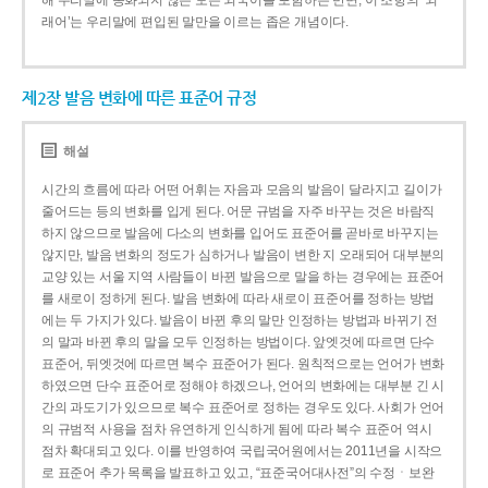
해 우리말에 동화되지 않은 모든 외국어를 포함하는 반면, 이 조항의 ‘외
래어’는 우리말에 편입된 말만을 이르는 좁은 개념이다.
제2장 발음 변화에 따른 표준어 규정
해설
시간의 흐름에 따라 어떤 어휘는 자음과 모음의 발음이 달라지고 길이가
줄어드는 등의 변화를 입게 된다. 어문 규범을 자주 바꾸는 것은 바람직
하지 않으므로 발음에 다소의 변화를 입어도 표준어를 곧바로 바꾸지는
않지만, 발음 변화의 정도가 심하거나 발음이 변한 지 오래되어 대부분의
교양 있는 서울 지역 사람들이 바뀐 발음으로 말을 하는 경우에는 표준어
를 새로이 정하게 된다. 발음 변화에 따라 새로이 표준어를 정하는 방법
에는 두 가지가 있다. 발음이 바뀐 후의 말만 인정하는 방법과 바뀌기 전
의 말과 바뀐 후의 말을 모두 인정하는 방법이다. 앞엣것에 따르면 단수
표준어, 뒤엣것에 따르면 복수 표준어가 된다. 원칙적으로는 언어가 변화
하였으면 단수 표준어로 정해야 하겠으나, 언어의 변화에는 대부분 긴 시
간의 과도기가 있으므로 복수 표준어로 정하는 경우도 있다. 사회가 언어
의 규범적 사용을 점차 유연하게 인식하게 됨에 따라 복수 표준어 역시
점차 확대되고 있다. 이를 반영하여 국립국어원에서는 2011년을 시작으
로 표준어 추가 목록을 발표하고 있고, “표준국어대사전”의 수정ㆍ보완