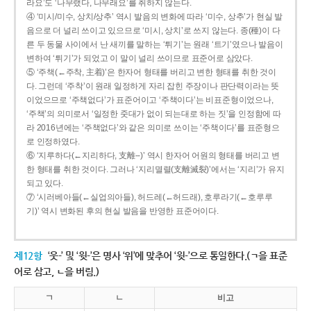
라요’도 ‘나무랬다, 나무래요’를 취하지 않는다.
④ ‘미시/미수, 상치/상추’ 역시 발음의 변화에 따라 ‘미수, 상추’가 현실 발
음으로 더 널리 쓰이고 있으므로 ‘미시, 상치’로 쓰지 않는다. 종(種)이 다
른 두 동물 사이에서 난 새끼를 말하는 ‘튀기’는 원래 ‘트기’였으나 발음이
변하여 ‘튀기’가 되었고 이 말이 널리 쓰이므로 표준어로 삼았다.
⑤ ‘주책(←주착, 主着)’은 한자어 형태를 버리고 변한 형태를 취한 것이
다. 그런데 ‘주착’이 원래 일정하게 자리 잡힌 주장이나 판단력이라는 뜻
이었으므로 ‘주책없다’가 표준어이고 ‘주책이다’는 비표준형이었으나,
‘주책’의 의미로서 ‘일정한 줏대가 없이 되는대로 하는 짓’을 인정함에 따
라 2016년에는 ‘주책없다’와 같은 의미로 쓰이는 ‘주책이다’를 표준형으
로 인정하였다.
⑥ ‘지루하다(←지리하다, 支離--)’ 역시 한자어 어원의 형태를 버리고 변
한 형태를 취한 것이다. 그러나 ‘지리멸렬(支離滅裂)’에서는 ‘지리’가 유지
되고 있다.
⑦ ‘시러베아들(←실업의아들), 허드레(←허드래), 호루라기(←호루루
기)’ 역시 변화된 후의 현실 발음을 반영한 표준어이다.
제12항
‘웃-’ 및 ‘윗-’은 명사 ‘위’에 맞추어 ‘윗-’으로 통일한다.(ㄱ을 표준
어로 삼고, ㄴ을 버림.)
ㄱ
ㄴ
비고