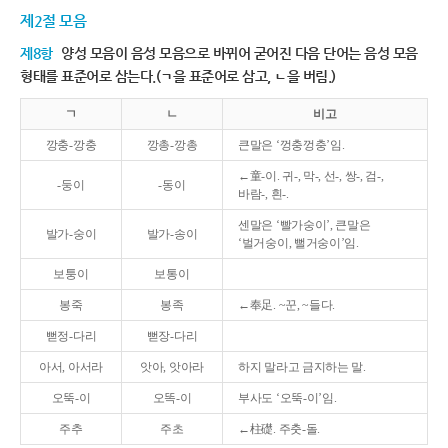
제2절 모음
제8항
양성 모음이 음성 모음으로 바뀌어 굳어진 다음 단어는 음성 모음
형태를 표준어로 삼는다.(ㄱ을 표준어로 삼고, ㄴ을 버림.)
ㄱ
ㄴ
비고
깡충-깡충
깡총-깡총
큰말은 ‘껑충껑충’임.
←童-이. 귀-, 막-, 선-, 쌍-, 검-,
-둥이
-동이
바람-, 흰-.
센말은 ‘빨가숭이’, 큰말은
발가-숭이
발가-송이
‘벌거숭이, 뻘거숭이’임.
보퉁이
보통이
봉죽
봉족
←奉足. ~꾼, ~들다.
뻗정-다리
뻗장-다리
아서, 아서라
앗아, 앗아라
하지 말라고 금지하는 말.
오뚝-이
오똑-이
부사도 ‘오뚝-이’임.
주추
주초
←柱礎. 주춧-돌.