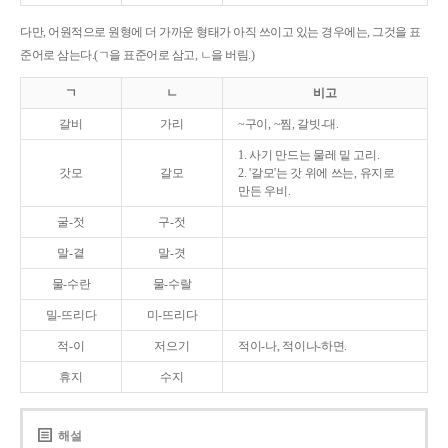
다만, 어원적으로 원형에 더 가까운 형태가 아직 쓰이고 있는 경우에는, 그것을 표
준어로 삼는다.(ㄱ을 표준어로 삼고, ㄴ을 버림.)
ㄱ
ㄴ
비고
갈비
가리
~구이, ~찜, 갈빗-대.
1. 사기 만드는 물레 밑 고리.
갓모
갈모
2. '갈모'는 갓 위에 쓰는, 유지로
만든 우비.
굴-젓
구-젓
말-곁
말-겻
물-수란
물-수랄
밀-뜨리다
미-뜨리다
적-이
저으기
적이-나, 적이나-하면.
휴지
수지
해설