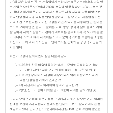
다.”와 같은 말에서 ‘두’는 서울말이기는 하지만 표준어는 아니다. 교양 있
는 사람은 오랜 문자 언어의 관습적 쓰임에 영향을 받아 ‘도’라고 쓰는 것
이 옳다고 믿기 때문이다. 따라서 서울말은 서울 지역의 말을 바탕으로
하되 언중들의 교양 의식을 반영한 말이라고 할 수 있다. 서울말을 표준
어의 조건으로 한다는 이러한 규정을 어떤 지역어를 사용하면 안 된다는
뜻으로 오해하면 안 된다. 표준어는 교육, 방송, 공식적 담화 등에서 써야
할 말이지 지역 사람들끼리 편하게 대화하는 경우에까지 꼭 써야 하는 말
이 아니다. 오히려 여러 지역어는 지역의 문화적 가치를 보존하는 소중한
자산이기도 하고 지역 사람들의 연대 의식을 강화하는 긍정적 기능을 하
기도 한다.
표준어 규정의 실제적인 대상은 다음과 같다.
(가) 1933년 ‘한글 마춤법 통일안’에서 표준어로 규정하였던 형태
가 그동안 자연스러운 언어 변화에 의해 고형(古形)이 된 것
(나) 1933년 당시 미처 사정의 대상이 되지 않아 표준어로서의 자
격을 인정받을 기회가 없었던 것
(다) 각 사전에서 달리 처리하여 정리가 필요한 것
(라) 방언, 신조어 등이 세력을 얻어 표준어 자리를 굳혀 가던 것
그러나 수많은 어휘의 표준어형을 규정에서 다 예시할 수는 없다. 이러한
한계를 보완하고자 국립국어원에서는 인터넷으로 “표준국어대사전”을
제공하고 있다. 인터넷판 “표준국어대사전”은 1999년에 초판이 발간된