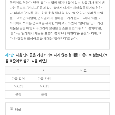
목적어로 취한다. 반면 ‘떨다’는 달려 있거나 붙어 있는 것을 쳐서 떼어 낸
다는 뜻으로, ‘먼지, 재’ 등과 같이 떨어져 나가는 대상을 목적어로 취한
다. 따라서 ‘먼지를 떨기 위해 옷을 털다’와 같이 쓸 수 있다. 이러한 쓰임
을 고려하면 ‘재떨이, 먼지떨이’가 올바른 표기가 된다. 그러나 ‘재물’이
목적어로 쓰이는 경우에는 유사한 의미로도 쓰인다. ‘털다’는 ‘남이 가진
재물을 몽땅 빼앗거나 그것이 보관된 장소를 모조리 뒤지어 훔치다’를,
‘떨다’는 ‘남에게서 재물을 모조리 훔치거나 빼앗다’를 뜻한다. 다만, ‘먹
다’와 결합해 합성어로 쓸 때에는 ‘털어먹다’로 쓴다.
제4항
다음 단어들은 거센소리로 나지 않는 형태를 표준어로 삼는다.(ㄱ
을 표준어로 삼고, ㄴ을 버림.)
ㄱ
ㄴ
비고
가을-갈이
가을-카리
거시기
거시키
분침
푼침
해설