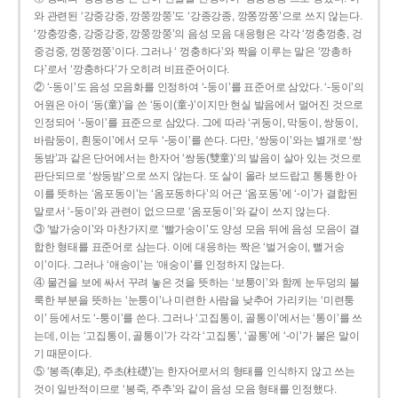
와 관련된 ‘강중강중, 깡쭝깡쭝’도 ‘강종강종, 깡쫑깡쫑’으로 쓰지 않는다.
‘깡충깡충, 강중강중, 깡쭝깡쭝’의 음성 모음 대응형은 각각 ‘껑충껑충, 겅
중겅중, 껑쭝껑쭝’이다. 그러나 ‘ 껑충하다’와 짝을 이루는 말은 ‘깡총하
다’로서 ‘깡충하다’가 오히려 비표준어이다.
② ‘-동이’도 음성 모음화를 인정하여 ‘-둥이’를 표준어로 삼았다. ‘-둥이’의
어원은 아이 ‘동(童)’을 쓴 ‘동이(童-)’이지만 현실 발음에서 멀어진 것으로
인정되어 ‘-둥이’를 표준으로 삼았다. 그에 따라 ‘귀둥이, 막둥이, 쌍둥이,
바람둥이, 흰둥이’에서 모두 ‘-둥이’를 쓴다. 다만, ‘쌍둥이’와는 별개로 ‘쌍
동밤’과 같은 단어에서는 한자어 ‘쌍동(雙童)’의 발음이 살아 있는 것으로
판단되므로 ‘쌍둥밤’으로 쓰지 않는다. 또 살이 올라 보드랍고 통통한 아
이를 뜻하는 ‘옴포동이’는 ‘옴포동하다’의 어근 ‘옴포동’에 ‘-이’가 결합된
말로서 ‘-둥이’와 관련이 없으므로 ‘옴포둥이’와 같이 쓰지 않는다.
③ ‘발가숭이’와 마찬가지로 ‘빨가숭이’도 양성 모음 뒤에 음성 모음이 결
합한 형태를 표준어로 삼는다. 이에 대응하는 짝은 ‘벌거숭이, 뻘거숭
이’이다. 그러나 ‘애송이’는 ‘애숭이’를 인정하지 않는다.
④ 물건을 보에 싸서 꾸려 놓은 것을 뜻하는 ‘보퉁이’와 함께 눈두덩의 불
룩한 부분을 뜻하는 ‘눈퉁이’나 미련한 사람을 낮추어 가리키는 ‘미련퉁
이’ 등에서도 ‘-퉁이’를 쓴다. 그러나 ‘고집통이, 골통이’에서는 ‘통이’를 쓰
는데, 이는 ‘고집통이, 골통이’가 각각 ‘고집통’, ‘골통’에 ‘-이’가 붙은 말이
기 때문이다.
⑤ ‘봉족(奉足), 주초(柱礎)’는 한자어로서의 형태를 인식하지 않고 쓰는
것이 일반적이므로 ‘봉죽, 주추’와 같이 음성 모음 형태를 인정했다.