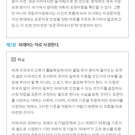
종이 사전 “표준국어대사전”을 바탕으로 한 것으로, 현재에도 계속 수정·
보완 중이다. 여기에서 방대한 어휘의 표준어형을 확인할 수 있다. 그뿐
만 아니라 국립국어원에서는 시간의 흐름에 따라 과거에는 비표준어였
지만 현재에는 표준어로 인정될 만한 어휘를 꾸준히 추가하여 발표하고
있고, 이 또한 인터넷판 “표준국어대사전”에 반영되어 있다.
제2항
외래어는 따로 사정한다.
해설
세계 각국과의 교류가 활발해짐에 따라 물밀 듯이 쏟아져 들어오는 외국
의 말은 지속적으로 조사하여 국어의 일부로 수용할 것인가의 여부를 결
정해 주어야 할 뿐 아니라, 그 표기 역시 결정해 주어야 한다. 이 조항은
외국의 말이 국어의 일부인 외래어로 인정될 수 있는 것인지를 결정하는
사정 작업을 표준어 규정과는 별도로 한다는 사실을 밝힌 것이다. 표준어
를 사정하는 데에는 사회적, 시대적, 지역적 기준을 적용하지만 외래어를
사정하는 데에는 그러한 기준을 적용하기 어렵기 때문에 이 조항을 따로
마련한 것이다.
이에 따라 외래어는 외래어 표기법(문체부 고시 제2017-14호)을 기준으
로 별도로 사정한다. 다만 외래어 표기법의 ‘외래어’가 고유 명사를 포함