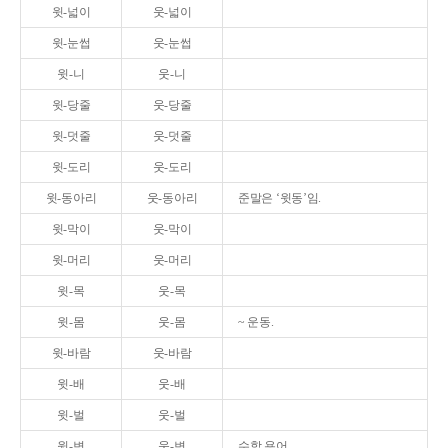
윗-넓이
웃-넓이
윗-눈썹
웃-눈썹
윗-니
웃-니
윗-당줄
웃-당줄
윗-덧줄
웃-덧줄
윗-도리
웃-도리
윗-동아리
웃-동아리
준말은 ‘윗동’임.
윗-막이
웃-막이
윗-머리
웃-머리
윗-목
웃-목
윗-몸
웃-몸
~ 운동.
윗-바람
웃-바람
윗-배
웃-배
윗-벌
웃-벌
윗-변
웃-변
수학 용어.