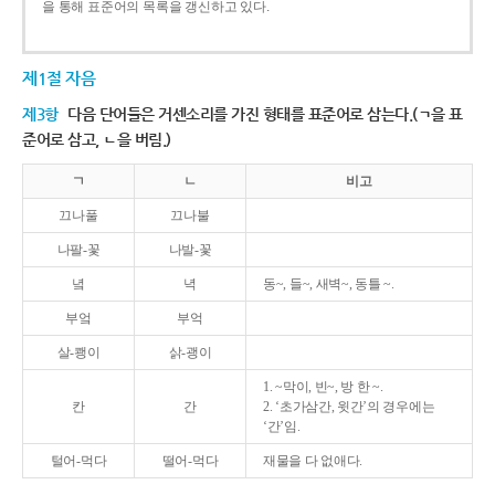
을 통해 표준어의 목록을 갱신하고 있다.
제1절 자음
제3항
다음 단어들은 거센소리를 가진 형태를 표준어로 삼는다.(ㄱ을 표
준어로 삼고, ㄴ을 버림.)
ㄱ
ㄴ
비고
끄나풀
끄나불
나팔-꽃
나발-꽃
녘
녁
동~, 들~, 새벽~, 동틀 ~.
부엌
부억
살-쾡이
삵-괭이
1. ~막이, 빈~, 방 한 ~.
칸
간
2. ‘초가삼간, 윗간’의 경우에는
‘간’임.
털어-먹다
떨어-먹다
재물을 다 없애다.