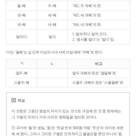
둘-째
두-째
‘제2, 두 개째’의 뜻.
셋-째
세-째
‘제3, 세 개째’의 뜻.
넷-째
네-째
‘제4, 네 개째’의 뜻.
1. 빌려주다, 빌려 오다.
빌리다
빌다
2. ‘용서를 빌다’는 ‘빌다’임.
다만, ‘둘째’는 십 단위 이상의 서수사에 쓰일 때에 ‘두째’로 한다.
ㄱ
ㄴ
비고
열두-째
열두 개째의 뜻은 ‘열둘째’로.
스물두-째
스물두 개째의 뜻은 ‘스물둘째’로.
해설
이 조항은 그동안 용법의 차이가 있는 것으로 규정해 온 것 중 현재에는
그 구별의 의의가 거의 사라진 항목들을 정리한 것이다.
① 과거에 ‘돌’은 생일, ‘돐’은 ‘한글 반포 500돐’처럼 ‘주년’의 의미로 세분
해 써 왔다. 그러나 그러한 구별은 인위적이고 불필요할 뿐만 아니라 ‘돐