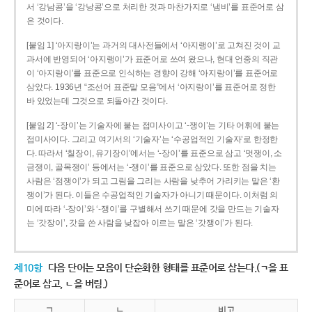
서 ‘강남콩’을 ‘강낭콩’으로 처리한 것과 마찬가지로 ‘냄비’를 표준어로 삼
은 것이다.
[붙임 1] ‘아지랑이’는 과거의 대사전들에서 ‘아지랭이’로 고쳐진 것이 교
과서에 반영되어 ‘아지랭이’가 표준어로 쓰여 왔으나, 현대 언중의 직관
이 ‘아지랑이’를 표준으로 인식하는 경향이 강해 ‘아지랑이’를 표준어로
삼았다. 1936년 “조선어 표준말 모음”에서 ‘아지랑이’를 표준어로 정한
바 있었는데 그것으로 되돌아간 것이다.
[붙임 2] ‘-장이’는 기술자에 붙는 접미사이고 ‘-쟁이’는 기타 어휘에 붙는
접미사이다. 그리고 여기서의 ‘기술자’는 ‘수공업적인 기술자’로 한정한
다. 따라서 ‘칠장이, 유기장이’에서는 ‘-장이’를 표준으로 삼고 ‘멋쟁이, 소
금쟁이, 골목쟁이’ 등에서는 ‘-쟁이’를 표준으로 삼았다. 또한 점을 치는
사람은 ‘점쟁이’가 되고 그림을 그리는 사람을 낮추어 가리키는 말은 ‘환
쟁이’가 된다. 이들은 수공업적인 기술자가 아니기 때문이다. 이처럼 의
미에 따라 ‘-장이’와 ‘-쟁이’를 구별해서 쓰기 때문에 갓을 만드는 기술자
는 ‘갓장이’, 갓을 쓴 사람을 낮잡아 이르는 말은 ‘갓쟁이’가 된다.
제10항
다음 단어는 모음이 단순화한 형태를 표준어로 삼는다.(ㄱ을 표
준어로 삼고, ㄴ을 버림.)
ㄱ
ㄴ
비고