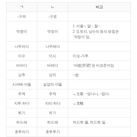
ㄱ
ㄴ
비고
-구려
-구료
1. 서울~, 알~, 찰~.
깍쟁이
깍정이
2. 도토리, 상수리 등의 받침은
‘깍정이’임.
나무라다
나무래다
미수
미시
미숫-가루.
바라다
바래다
‘바램[所望]’은 비표준어임.
상추
상치
~쌈.
시러베-아들
실업의-아들
주책
주착
←主着. ~망나니, ~없다.
지루-하다
지리-하다
←支離.
튀기
트기
허드레
허드래
허드렛-물, 허드렛-일.
호루라기
호루루기