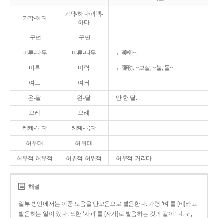
괴퍅-하다/괴팩-
괴팍-하다
하다
-구먼
-구면
미루-나무
미류-나무
←美柳~.
미륵
미력
←彌勒. ~보살, ~불, 돌~.
여느
여늬
온-달
왼-달
만 한 달.
으레
으례
케케-묵다
켸켸-묵다
허우대
허위대
허우적-허우적
허위적-허위적
허우적-거리다.
해설
일부 방언에서는 이중 모음을 단모음으로 발음한다. 가령 ‘벼’를 [베]라고
발음하는 일이 있다. 또한 ‘사과’를 [사가]로 발음하는 것과 같이 ‘ㅚ, ㅟ,