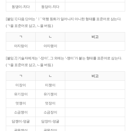
동댕이-치다
동당이-치다
[붙임 1] 다음 단어는 ‘ㅣ’ 역행 동화가 일어나지 아니한 형태를 표준어로 삼는다.
(ㄱ을 표준어로 삼고, ㄴ을 버림.)
ㄱ
ㄴ
비고
아지랑이
아지랭이
[붙임 2] 기술자에게는 ‘-장이’, 그 외에는 ‘-쟁이’가 붙는 형태를 표준어로 삼는다.
(ㄱ을 표준어로 삼고, ㄴ을 버림.)
ㄱ
ㄴ
비고
미장이
미쟁이
유기장이
유기쟁이
멋쟁이
멋장이
소금쟁이
소금장이
담쟁이-덩굴
담장이-덩굴
골목쟁이
골목장이