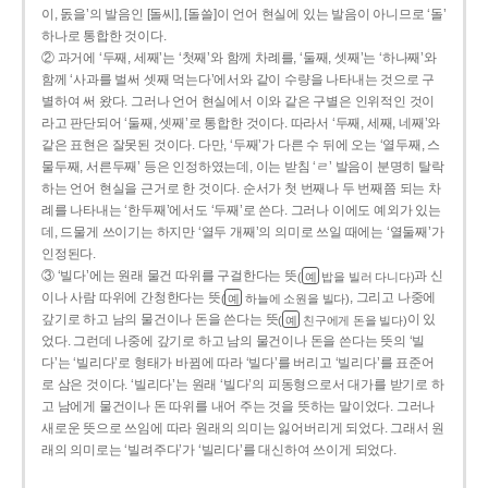
이, 돐을’의 발음인 [돌씨], [돌쓸]이 언어 현실에 있는 발음이 아니므로 ‘돌’
하나로 통합한 것이다.
② 과거에 ‘두째, 세째’는 ‘첫째’와 함께 차례를, ‘둘째, 셋째’는 ‘하나째’와
함께 ‘사과를 벌써 셋째 먹는다’에서와 같이 수량을 나타내는 것으로 구
별하여 써 왔다. 그러나 언어 현실에서 이와 같은 구별은 인위적인 것이
라고 판단되어 ‘둘째, 셋째’로 통합한 것이다. 따라서 ‘두째, 세째, 네째’와
같은 표현은 잘못된 것이다. 다만, ‘두째’가 다른 수 뒤에 오는 ‘열두째, 스
물두째, 서른두째’ 등은 인정하였는데, 이는 받침 ‘ㄹ’ 발음이 분명히 탈락
하는 언어 현실을 근거로 한 것이다. 순서가 첫 번째나 두 번째쯤 되는 차
례를 나타내는 ‘한두째’에서도 ‘두째’로 쓴다. 그러나 이에도 예외가 있는
데, 드물게 쓰이기는 하지만 ‘열두 개째’의 의미로 쓰일 때에는 ‘열둘째’가
인정된다.
③ ‘빌다’에는 원래 물건 따위를 구걸한다는 뜻
과 신
(
밥을 빌러 다니다)
예
이나 사람 따위에 간청한다는 뜻
, 그리고 나중에
(
하늘에 소원을 빌다)
예
갚기로 하고 남의 물건이나 돈을 쓴다는 뜻
이 있
(
친구에게 돈을 빌다)
예
었다. 그런데 나중에 갚기로 하고 남의 물건이나 돈을 쓴다는 뜻의 ‘빌
다’는 ‘빌리다’로 형태가 바뀜에 따라 ‘빌다’를 버리고 ‘빌리다’를 표준어
로 삼은 것이다. ‘빌리다’는 원래 ‘빌다’의 피동형으로서 대가를 받기로 하
고 남에게 물건이나 돈 따위를 내어 주는 것을 뜻하는 말이었다. 그러나
새로운 뜻으로 쓰임에 따라 원래의 의미는 잃어버리게 되었다. 그래서 원
래의 의미로는 ‘빌려주다’가 ‘빌리다’를 대신하여 쓰이게 되었다.