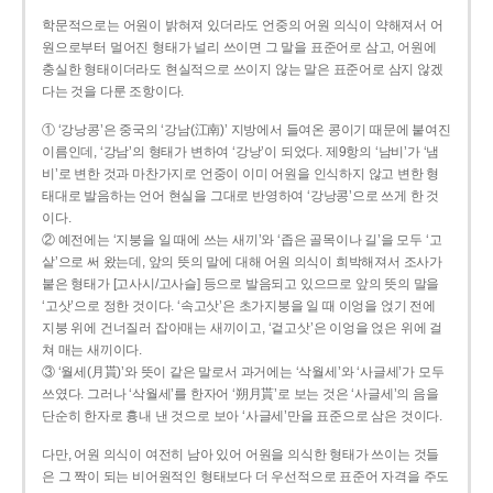
학문적으로는 어원이 밝혀져 있더라도 언중의 어원 의식이 약해져서 어
원으로부터 멀어진 형태가 널리 쓰이면 그 말을 표준어로 삼고, 어원에
충실한 형태이더라도 현실적으로 쓰이지 않는 말은 표준어로 삼지 않겠
다는 것을 다룬 조항이다.
① ‘강낭콩’은 중국의 ‘강남(江南)’ 지방에서 들여온 콩이기 때문에 붙여진
이름인데, ‘강남’의 형태가 변하여 ‘강낭’이 되었다. 제9항의 ‘남비’가 ‘냄
비’로 변한 것과 마찬가지로 언중이 이미 어원을 인식하지 않고 변한 형
태대로 발음하는 언어 현실을 그대로 반영하여 ‘강낭콩’으로 쓰게 한 것
이다.
② 예전에는 ‘지붕을 일 때에 쓰는 새끼’와 ‘좁은 골목이나 길’을 모두 ‘고
샅’으로 써 왔는데, 앞의 뜻의 말에 대해 어원 의식이 희박해져서 조사가
붙은 형태가 [고사시/고사슬] 등으로 발음되고 있으므로 앞의 뜻의 말을
‘고삿’으로 정한 것이다. ‘속고삿’은 초가지붕을 일 때 이엉을 얹기 전에
지붕 위에 건너질러 잡아매는 새끼이고, ‘겉고삿’은 이엉을 얹은 위에 걸
쳐 매는 새끼이다.
③ ‘월세(月貰)’와 뜻이 같은 말로서 과거에는 ‘삭월세’와 ‘사글세’가 모두
쓰였다. 그러나 ‘삭월세’를 한자어 ‘朔月貰’로 보는 것은 ‘사글세’의 음을
단순히 한자로 흉내 낸 것으로 보아 ‘사글세’만을 표준으로 삼은 것이다.
다만, 어원 의식이 여전히 남아 있어 어원을 의식한 형태가 쓰이는 것들
은 그 짝이 되는 비어원적인 형태보다 더 우선적으로 표준어 자격을 주도