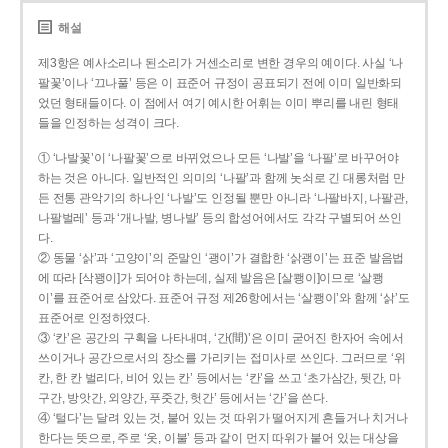
해설
제3항은 예사소리나 된소리가 거센소리로 변한 경우의 예이다. 사실 ‘나
팔꽃’이나 ‘끄나풀’ 등은 이 표준어 규정이 공표되기 전에 이미 일반화되
었던 형태들이다. 이 점에서 여기 예시한 어휘는 이미 뿌리를 내린 형태
들을 인정하는 성격이 크다.
① ‘나발꽃’이 ‘나팔꽃’으로 바뀌었으나 모든 ‘나발’을 ‘나팔’로 바꾸어야
하는 것은 아니다. 일반적인 의미의 ‘나팔’과 함께 놋쇠로 긴 대롱처럼 만
든 전통 관악기의 하나인 ‘나발’도 인정될 뿐만 아니라 ‘나팔바지, 나팔관,
나팔벌레’ 등과 ‘개나발, 병나발’ 등의 합성어에서도 각각 구별되어 쓰인
다.
② 동물 ‘삵’과 ‘고양이’의 준말인 ‘괭이’가 결합한 ‘삵괭이’는 표준 발음법
에 따라 [삭꽹이]가 되어야 하는데, 실제 발음은 [살쾡이]이므로 ‘살쾡
이’를 표준어로 삼았다. 표준어 규정 제26항에서는 ‘살쾡이’와 함께 ‘삵’도
표준어로 인정하였다.
③ ‘칸’은 공간의 구획을 나타내며, ‘간(間)’은 이미 굳어진 한자어 속에서
쓰이거나 공간으로서의 장소를 가리키는 접미사로 쓰인다. 그러므로 ‘위
칸, 한 칸 벌리다, 비어 있는 칸’ 등에서는 ‘칸’을 쓰고 ‘초가삼간, 뒷간, 마
구간, 방앗간, 외양간, 푸줏간, 헛간’ 등에서는 ‘간’을 쓴다.
④ ‘털다’는 달려 있는 것, 붙어 있는 것 따위가 떨어지게 흔들거나 치거나
한다는 뜻으로, 주로 ‘옷, 이불’ 등과 같이 먼지 따위가 붙어 있는 대상을