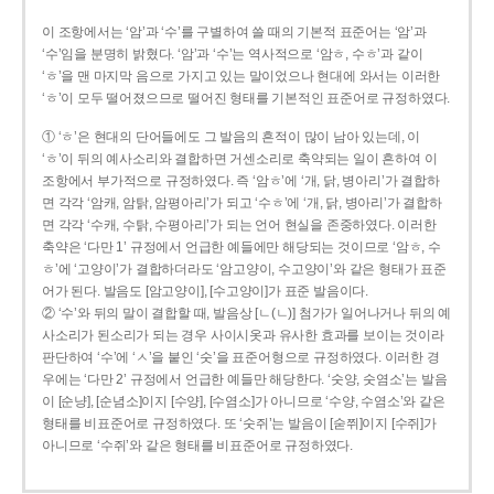
이 조항에서는 ‘암’과 ‘수’를 구별하여 쓸 때의 기본적 표준어는 ‘암’과
‘수’임을 분명히 밝혔다. ‘암’과 ‘수’는 역사적으로 ‘암ㅎ, 수ㅎ’과 같이
‘ㅎ’을 맨 마지막 음으로 가지고 있는 말이었으나 현대에 와서는 이러한
‘ㅎ’이 모두 떨어졌으므로 떨어진 형태를 기본적인 표준어로 규정하였다.
① ‘ㅎ’은 현대의 단어들에도 그 발음의 흔적이 많이 남아 있는데, 이
‘ㅎ’이 뒤의 예사소리와 결합하면 거센소리로 축약되는 일이 흔하여 이
조항에서 부가적으로 규정하였다. 즉 ‘암ㅎ’에 ‘개, 닭, 병아리’가 결합하
면 각각 ‘암캐, 암탉, 암평아리’가 되고 ‘수ㅎ’에 ‘개, 닭, 병아리’가 결합하
면 각각 ‘수캐, 수탉, 수평아리’가 되는 언어 현실을 존중하였다. 이러한
축약은 ‘다만 1’ 규정에서 언급한 예들에만 해당되는 것이므로 ‘암ㅎ, 수
ㅎ’에 ‘고양이’가 결합하더라도 ‘암고양이, 수고양이’와 같은 형태가 표준
어가 된다. 발음도 [암고양이], [수고양이]가 표준 발음이다.
② ‘수’와 뒤의 말이 결합할 때, 발음상 [ㄴ(ㄴ)] 첨가가 일어나거나 뒤의 예
사소리가 된소리가 되는 경우 사이시옷과 유사한 효과를 보이는 것이라
판단하여 ‘수’에 ‘ㅅ’을 붙인 ‘숫’을 표준어형으로 규정하였다. 이러한 경
우에는 ‘다만 2’ 규정에서 언급한 예들만 해당한다. ‘숫양, 숫염소’는 발음
이 [순냥], [순념소]이지 [수양], [수염소]가 아니므로 ‘수양, 수염소’와 같은
형태를 비표준어로 규정하였다. 또 ‘숫쥐’는 발음이 [숟쮜]이지 [수쥐]가
아니므로 ‘수쥐’와 같은 형태를 비표준어로 규정하였다.