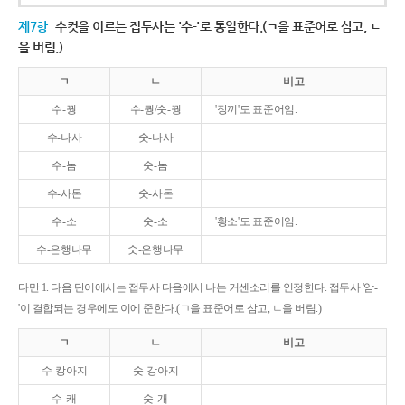
제7항
수컷을 이르는 접두사는 '수-'로 통일한다.(ㄱ을 표준어로 삼고, ㄴ
을 버림.)
ㄱ
ㄴ
비고
수-꿩
수-퀑/숫-꿩
'장끼'도 표준어임.
수-나사
숫-나사
수-놈
숫-놈
수-사돈
숫-사돈
수-소
숫-소
'황소'도 표준어임.
수-은행나무
숫-은행나무
다만 1. 다음 단어에서는 접두사 다음에서 나는 거센소리를 인정한다. 접두사 '암-
'이 결합되는 경우에도 이에 준한다.(ㄱ을 표준어로 삼고, ㄴ을 버림.)
ㄱ
ㄴ
비고
수-캉아지
숫-강아지
수-캐
숫-개