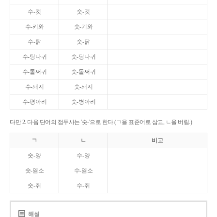
수-컷
숫-것
수-키와
숫-기와
수-탉
숫-닭
수-탕나귀
숫-당나귀
수-톨쩌귀
숫-돌쩌귀
수-퇘지
숫-돼지
수-평아리
숫-병아리
다만 2. 다음 단어의 접두사는 '숫-'으로 한다.(ㄱ을 표준어로 삼고, ㄴ을 버림.)
ㄱ
ㄴ
비고
숫-양
수-양
숫-염소
수-염소
숫-쥐
수-쥐
해설