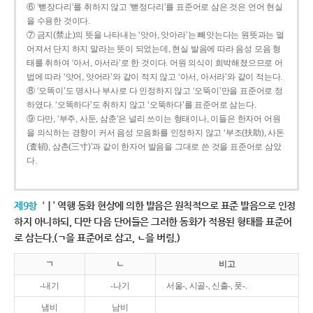
⑥ ‘뻗장다리’를 취하지 않고 ‘뻗정다리’를 표준어로 삼은 것은 언어 현실
을 수용한 것이다.
⑦ 금지(禁止)의 뜻을 나타내는 ‘앗아, 앗아라’는 빼앗는다는 원뜻과는 멀
어져서 단지 하지 말라는 뜻이 되었는데, 현실 발음에 따라 음성 모음 형
태를 취하여 ‘아서, 아서라’로 한 것이다. 어원 의식이 희박해졌으므로 어
법에 따라 ‘앗어, 앗어라’와 같이 적지 않고 ‘아서, 아서라’와 같이 적는다.
⑧ ‘오똑이’도 명사나 부사로 다 인정하지 않고 ‘오뚝이’만을 표준어로 정
하였다. ‘오똑하다’도 취하지 않고 ‘오뚝하다’를 표준어로 삼는다.
⑨ 다만, ‘부주, 사둔, 삼춘’은 널리 쓰이는 형태이나, 이들은 한자어 어원
을 의식하는 경향이 커서 음성 모음화를 인정하지 않고 ‘부조(扶助), 사돈
(査頓), 삼촌(三寸)’과 같이 한자어 발음을 그대로 쓴 것을 표준어로 삼았
다.
제9항
‘ㅣ’ 역행 동화 현상에 의한 발음은 원칙적으로 표준 발음으로 인정
하지 아니하되, 다만 다음 단어들은 그러한 동화가 적용된 형태를 표준어
로 삼는다.(ㄱ을 표준어로 삼고, ㄴ을 버림.)
ㄱ
ㄴ
비고
-내기
-나기
서울-, 시골-, 신출-, 풋-.
냄비
남비