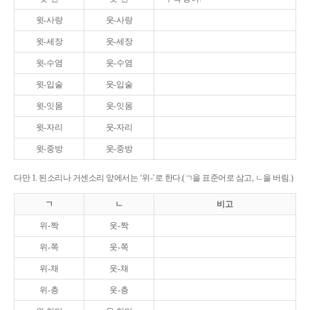
윗-사랑
웃-사랑
윗-세장
웃-세장
윗-수염
웃-수염
윗-입술
웃-입술
윗-잇몸
웃-잇몸
윗-자리
웃-자리
윗-중방
웃-중방
다만 1. 된소리나 거센소리 앞에서는 ‘위-’로 한다.(ㄱ을 표준어로 삼고, ㄴ을 버림.)
ㄱ
ㄴ
비고
위-짝
웃-짝
위-쪽
웃-쪽
위-채
웃-채
위-층
웃-층