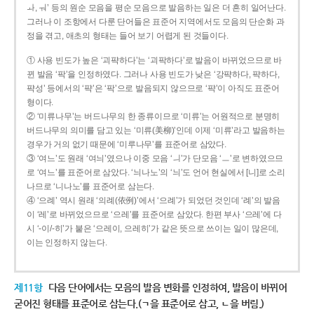
ㅘ, ㅝ’ 등의 원순 모음을 평순 모음으로 발음하는 일은 더 흔히 일어난다.
그러나 이 조항에서 다룬 단어들은 표준어 지역에서도 모음의 단순화 과
정을 겪고, 애초의 형태는 들어 보기 어렵게 된 것들이다.
① 사용 빈도가 높은 ‘괴퍅하다’는 ‘괴팍하다’로 발음이 바뀌었으므로 바
뀐 발음 ‘팍’을 인정하였다. 그러나 사용 빈도가 낮은 ‘강퍅하다, 퍅하다,
퍅성’ 등에서의 ‘퍅’은 ‘팍’으로 발음되지 않으므로 ‘퍅’이 아직도 표준어
형이다.
② ‘미류나무’는 버드나무의 한 종류이므로 ‘미류’는 어원적으로 분명히
버드나무의 의미를 담고 있는 ‘미류(美柳)’인데 이제 ‘미류’라고 발음하는
경우가 거의 없기 때문에 ‘미루나무’를 표준어로 삼았다.
③ ‘여느’도 원래 ‘여늬’였으나 이중 모음 ‘ㅢ’가 단모음 ‘ㅡ’로 변하였으므
로 ‘여느’를 표준어로 삼았다. ‘늬나노’의 ‘늬’도 언어 현실에서 [니]로 소리
나므로 ‘니나노’를 표준어로 삼는다.
④ ‘으례’ 역시 원래 ‘의례(依例)’에서 ‘으례’가 되었던 것인데 ‘례’의 발음
이 ‘레’로 바뀌었으므로 ‘으레’를 표준어로 삼았다. 한편 부사 ‘으레’에 다
시 ‘-이/-히’가 붙은 ‘으레이, 으레히’가 같은 뜻으로 쓰이는 일이 많은데,
이는 인정하지 않는다.
제11항
다음 단어에서는 모음의 발음 변화를 인정하여, 발음이 바뀌어
굳어진 형태를 표준어로 삼는다.(ㄱ을 표준어로 삼고, ㄴ을 버림.)