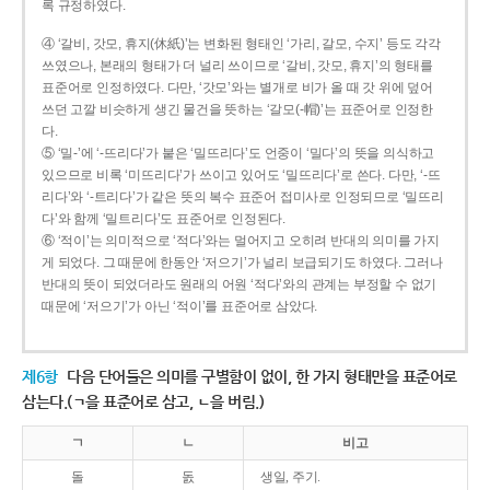
록 규정하였다.
④ ‘갈비, 갓모, 휴지(休紙)’는 변화된 형태인 ‘가리, 갈모, 수지’ 등도 각각
쓰였으나, 본래의 형태가 더 널리 쓰이므로 ‘갈비, 갓모, 휴지’의 형태를
표준어로 인정하였다. 다만, ‘갓모’와는 별개로 비가 올 때 갓 위에 덮어
쓰던 고깔 비슷하게 생긴 물건을 뜻하는 ‘갈모(-帽)’는 표준어로 인정한
다.
⑤ ‘밀-’에 ‘-뜨리다’가 붙은 ‘밀뜨리다’도 언중이 ‘밀다’의 뜻을 의식하고
있으므로 비록 ‘미뜨리다’가 쓰이고 있어도 ‘밀뜨리다’로 쓴다. 다만, ‘-뜨
리다’와 ‘-트리다’가 같은 뜻의 복수 표준어 접미사로 인정되므로 ‘밀뜨리
다’와 함께 ‘밀트리다’도 표준어로 인정된다.
⑥ ‘적이’는 의미적으로 ‘적다’와는 멀어지고 오히려 반대의 의미를 가지
게 되었다. 그 때문에 한동안 ‘저으기’가 널리 보급되기도 하였다. 그러나
반대의 뜻이 되었더라도 원래의 어원 ‘적다’와의 관계는 부정할 수 없기
때문에 ‘저으기’가 아닌 ‘적이’를 표준어로 삼았다.
제6항
다음 단어들은 의미를 구별함이 없이, 한 가지 형태만을 표준어로
삼는다.(ㄱ을 표준어로 삼고, ㄴ을 버림.)
ㄱ
ㄴ
비고
돌
돐
생일, 주기.