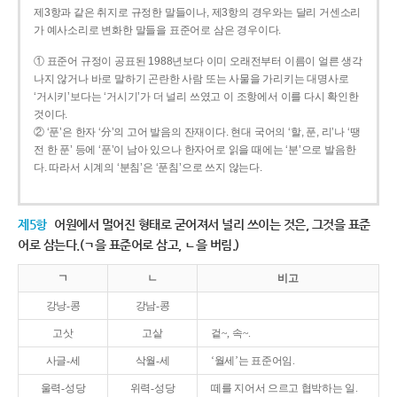
제3항과 같은 취지로 규정한 말들이나, 제3항의 경우와는 달리 거센소리
가 예사소리로 변화한 말들을 표준어로 삼은 경우이다.
① 표준어 규정이 공표된 1988년보다 이미 오래전부터 이름이 얼른 생각
나지 않거나 바로 말하기 곤란한 사람 또는 사물을 가리키는 대명사로
‘거시키’보다는 ‘거시기’가 더 널리 쓰였고 이 조항에서 이를 다시 확인한
것이다.
② ‘푼’은 한자 ‘分’의 고어 발음의 잔재이다. 현대 국어의 ‘할, 푼, 리’나 ‘땡
전 한 푼’ 등에 ‘푼’이 남아 있으나 한자어로 읽을 때에는 ‘분’으로 발음한
다. 따라서 시계의 ‘분침’은 ‘푼침’으로 쓰지 않는다.
제5항
어원에서 멀어진 형태로 굳어져서 널리 쓰이는 것은, 그것을 표준
어로 삼는다.(ㄱ을 표준어로 삼고, ㄴ을 버림.)
ㄱ
ㄴ
비고
강낭-콩
강남-콩
고삿
고샅
겉~, 속~.
사글-세
삭월-세
‘월세’는 표준어임.
울력-성당
위력-성당
떼를 지어서 으르고 협박하는 일.