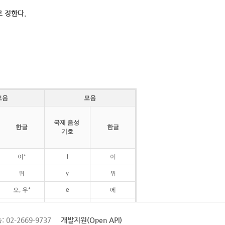
 정한다.
모음
모음
국제 음성
한글
한글
기호
이*
i
이
위
y
위
오, 우*
e
에
ø
외
: 02-2669-9737
개발지원(Open API)
ɛ
에