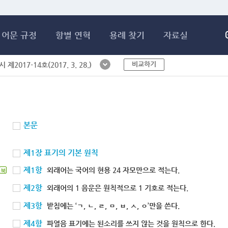
메인콘텐츠 바로가기
어문 규정
항별 연혁
용례 찾기
자료실
비교하기
제2017-14호(2017. 3. 28.)
본문
제1장 표기의 기본 원칙
제1항
외래어는 국어의 현용 24 자모만으로 적는다.
북
제2항
외래어의 1 음운은 원칙적으로 1 기호로 적는다.
제3항
받침에는 ‘ㄱ, ㄴ, ㄹ, ㅁ, ㅂ, ㅅ, ㅇ’만을 쓴다.
제4항
파열음 표기에는 된소리를 쓰지 않는 것을 원칙으로 한다.