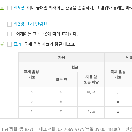
제5항
이미 굳어진 외래어는 관용을 존중하되, 그 범위와 용례는 따로
북
제2장 표기 일람표
외래어는 표 1~19에 따라 표기한다.
표 1
국제 음성 기호와 한글 대조표
북
자음
반
한글
국제 음성
국제 음성
자음 앞
기호
기호
모음 앞
또는 어말
p
ㅍ
ㅂ, 프
j
b
ㅂ
브
ɥ
t
ㅌ
ㅅ, 트
w
d
ㄷ
드
154(방화3동 827)
대표 전화: 02-2669-9775(평일 09:00~18:00)
전송
k
ㅋ
ㄱ, 크