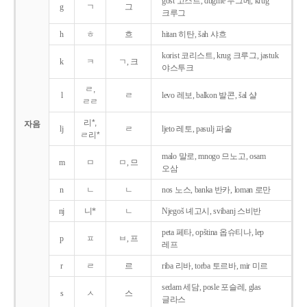
gost 고스트, dugme 두그메, krug
g
ㄱ
그
크루그
h
ㅎ
흐
hitan 히탄, šah 샤흐
korist 코리스트, krug 크루그, jastuk
k
ㅋ
ㄱ, 크
야스투크
ㄹ,
l
ㄹ
levo 레보, balkon 발콘, šal 샬
ㄹㄹ
리*,
자음
lj
ㄹ
ljeto 레토, pasulj 파술
ㄹ리*
malo 말로, mnogo 므노고, osam
m
ㅁ
ㅁ, 므
오삼
n
ㄴ
ㄴ
nos 노스, banka 반카, loman 로만
nj
니*
ㄴ
Njegoš 녜고시, svibanj 스비반
peta 페타, opština 옵슈티나, lep
p
ㅍ
ㅂ, 프
레프
r
ㄹ
르
riba 리바, torba 토르바, mir 미르
sedam 세담, posle 포슬레, glas
s
ㅅ
스
글라스