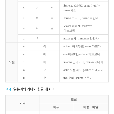
Sorrento 소렌토, asma 아스마,
s
ㅅ
스
sasso 사소
t
ㅌ
트
Torino 토리노, tranne 트란네
Vivace 비바체, manovra
v
ㅂ
브
마노브라
z
ㅊ
―
nozze 노체, mancanza 만칸차
a
아
abituro 아비투로, capra 카프라
e
에
erta 에르타, padrone 파드로네
모음
i
이
infamia 인파미아, manica 마니카
o
오
oblio 오블리오, poetica 포에티카
u
우
uva 우바, spuma 스푸마
표 4
일본어의 가나와 한글 대조표
한글
가나
어두
어중ㆍ어말