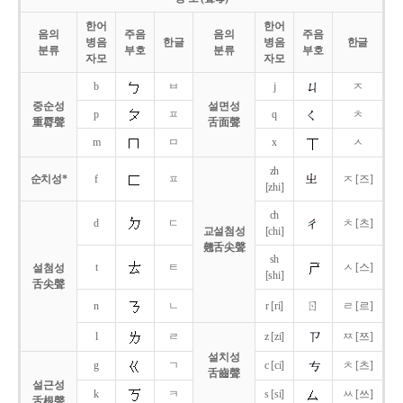
한어
한어
음의
주음
음의
주음
병음
한글
병음
한글
분류
부호
분류
부호
자모
자모
b
ㅂ
j
ㅈ
중순성
설면성
p
ㅍ
q
ㅊ
重脣聲
舌面聲
m
ㅁ
x
ㅅ
zh
순치성*
f
ㅍ
ㅈ [즈]
[zhi]
ch
d
ㄷ
ㅊ [츠]
교설첨성
[chi]
翹舌尖聲
sh
t
ㅌ
ㅅ [스]
설첨성
[shi]
舌尖聲
ㄖ
n
ㄴ
r [ri]
ㄹ [르]
l
ㄹ
z [zi]
ㅉ [쯔]
설치성
g
ㄱ
c [ci]
ㅊ [츠]
舌齒聲
설근성
k
ㅋ
s [si]
ㅆ [쓰]
舌根聲