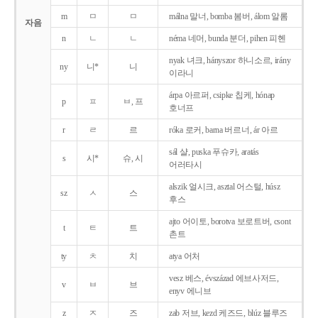
m
ㅁ
ㅁ
málna 말너, bomba 봄버, álom 알롬
자음
n
ㄴ
ㄴ
néma 네머, bunda 분더, pihen 피헨
nyak 녀크, hányszor 하니소르, irány
ny
니*
니
이라니
árpa 아르퍼, csipke 칩케, hónap
p
ㅍ
ㅂ, 프
호너프
r
ㄹ
르
róka 로커, barna 버르너, ár 아르
sál 샬, puska 푸슈카, aratás
s
시*
슈, 시
어러타시
alszik 얼시크, asztal 어스털, húsz
sz
ㅅ
스
후스
ajto 어이토, borotva 보로트버, csont
t
ㅌ
트
촌트
ty
ㅊ
치
atya 어처
vesz 베스, évszázad 에브사저드,
v
ㅂ
브
enyv 에니브
z
ㅈ
즈
zab 저브, kezd 케즈드, blúz 블루즈