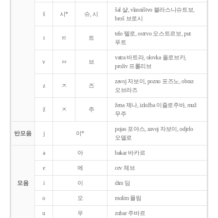
šal 샬, vlasništvo 블라스니슈트보,
š
시*
슈, 시
broš 브로시
telo 텔로, ostrvo 오스트르보, put
t
ㅌ
트
푸트
vatra 바트라, olovka 올로브카,
v
ㅂ
브
proliv 프롤리브
zavoj 자보이, pozno 포즈노, obraz
z
ㅈ
즈
오브라즈
žena 제나, izložba 이즐로주바, muž
ž
ㅈ
주
무주
pojas 포야스, zavoj 자보이, odjelo
반모음
j
이*
오델로
a
아
bakar 바카르
e
에
cev 체브
모음
i
이
dim 딤
o
오
molim 몰림
u
우
zubar 주바르