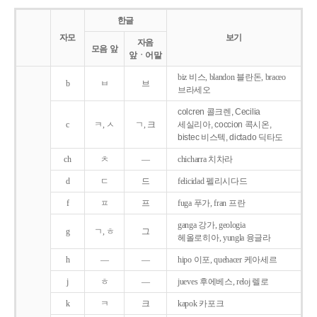
한글
자모
보기
자음
모음 앞
앞ㆍ어말
biz 비스, blandon 블란돈, braceo
b
ㅂ
브
브라세오
colcren 콜크렌, Cecilia
c
ㅋ, ㅅ
ㄱ, 크
세실리아, coccion 콕시온,
bistec 비스텍, dictado 딕타도
ch
ㅊ
―
chicharra 치차라
d
ㄷ
드
felicidad 펠리시다드
f
ㅍ
프
fuga 푸가, fran 프란
ganga 강가, geologia
g
ㄱ, ㅎ
그
헤올로히아, yungla 융글라
h
―
―
hipo 이포, quehacer 케아세르
j
ㅎ
―
jueves 후에베스, reloj 렐로
k
ㅋ
크
kapok 카포크