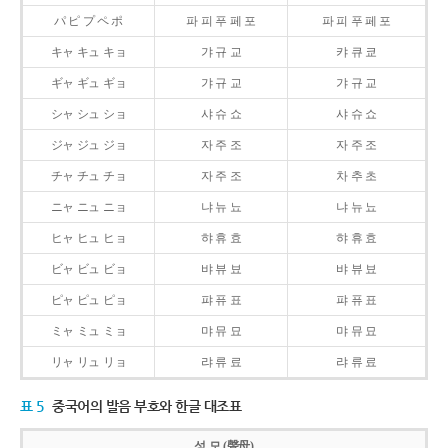
パ ピ プ ペ ポ
파 피 푸 페 포
파 피 푸 페 포
キャ キュ キョ
갸 규 교
캬 큐 쿄
ギャ ギュ ギョ
갸 규 교
갸 규 교
シャ シュ ショ
샤 슈 쇼
샤 슈 쇼
ジャ ジュ ジョ
자 주 조
자 주 조
チャ チュ チョ
자 주 조
차 추 초
ニャ ニュ ニョ
냐 뉴 뇨
냐 뉴 뇨
ヒャ ヒュ ヒョ
햐 휴 효
햐 휴 효
ビャ ビュ ビョ
뱌 뷰 뵤
뱌 뷰 뵤
ピャ ピュ ピョ
퍄 퓨 표
퍄 퓨 표
ミャ ミュ ミョ
먀 뮤 묘
먀 뮤 묘
リャ リュ リョ
랴 류 료
랴 류 료
표 5
중국어의 발음 부호와 한글 대조표
성 모 (聲母)