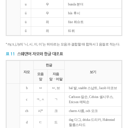
u
우
bunda 분더
ú
우
hús 후시
ü
위
füst 퓌슈트
ű
위
fű 퓌
* ny, s, j, ly의 ‘니, 시, 이, 이’는 뒤따르는 모음과 결합할 때 합쳐서 1 음절로 적는다.
표 11
스웨덴어 자모와 한글 대조표
한글
자모
보기
모음
자음
앞
앞ㆍ어말
b
ㅂ
ㅂ, 브
bal 발, snabbt 스납트, Jacob 야코브
Carlsson 칼손, Celsius 셀시우스,
c
ㅋ, ㅅ
ㄱ
Ericson 에릭손
ch
시*
크
charm 샤름, och 오크
dag 다그, dricka 드리카, Halmstad
d
ㄷ
드
할름스타드