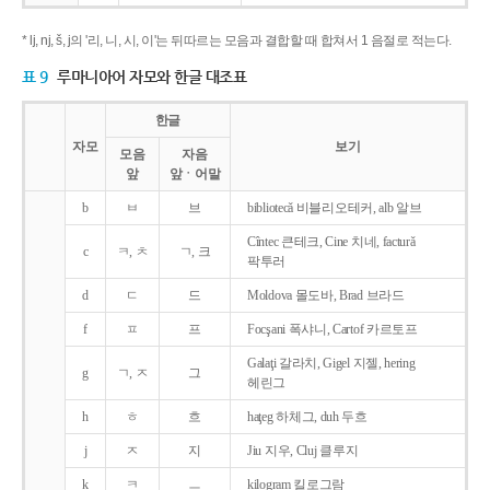
* lj, nj, š, j의 '리, 니, 시, 이'는 뒤따르는 모음과 결합할 때 합쳐서 1 음절로 적는다.
표 9
루마니아어 자모와 한글 대조표
한글
자모
보기
모음
자음
앞
앞ㆍ어말
b
ㅂ
브
bibliotecǎ 비블리오테커, alb 알브
Cîntec 큰테크, Cine 치네, facturǎ
c
ㅋ, ㅊ
ㄱ, 크
팍투러
d
ㄷ
드
Moldova 몰도바, Brad 브라드
f
ㅍ
프
Focşani 폭샤니, Cartof 카르토프
Galaţi 갈라치, Gigel 지젤, hering
g
ㄱ, ㅈ
그
헤린그
h
ㅎ
흐
haţeg 하체그, duh 두흐
j
ㅈ
지
Jiu 지우, Cluj 클루지
k
ㅋ
ㅡ
kilogram 킬로그람