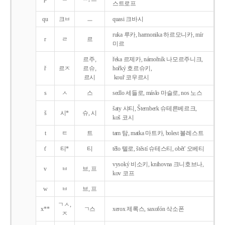
스트로프
qu
크ㅂ
ㅡ
quasi 크바시
ruka 루카, harmonika 하르모니카, mír
r
ㄹ
르
미르
르주,
řeka 르제카, námořník 나모르주니크,
ř
르ㅈ
르슈,
hořký 호르슈키,
르시
kouř 코우르시
s
ㅅ
스
sedlo 세들로, máslo 마슬로, nos 노스
šaty 샤티, Šternberk 슈테른베르크,
š
시*
슈, 시
koš 코시
t
ㅌ
트
tam 탐, matka 마트카, bolest 볼레스트
t'
티*
티
tělo 텔로, štěstí 슈테스티, obět' 오베티
vysoký 비소키, knihovna 크니호브나,
v
ㅂ
브, 프
kov 코프
w
ㅂ
브, 프
ㄱㅅ,
x**
ㄱ스
xerox 제록스, saxofón 삭소폰
ㅈ