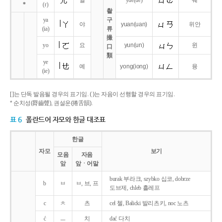
얼
yue
(ue)
웨
*
(r)
촬
ya
구
야
yuan
(uan)
위안
(ia)
류
撮
yo
요
yun
(un)
윈
口
類
ye
예
yong
(iong)
융
(ie)
[ ]는 단독 발음될 경우의 표기임. ( )는 자음이 선행할 경우의 표기임.
* 순치성(脣齒聲), 권설운(捲舌韻).
표 6
폴란드어 자모와 한글 대조표
한글
자모
보기
모음
자음
앞
앞ㆍ어말
burak 부라크, szybko 십코, dobrze
b
ㅂ
ㅂ, 브, 프
도브제, chleb 흘레프
c
ㅊ
츠
cel 첼, Balicki 발리츠키, noc 노츠
ć
ㅡ
치
dać 다치