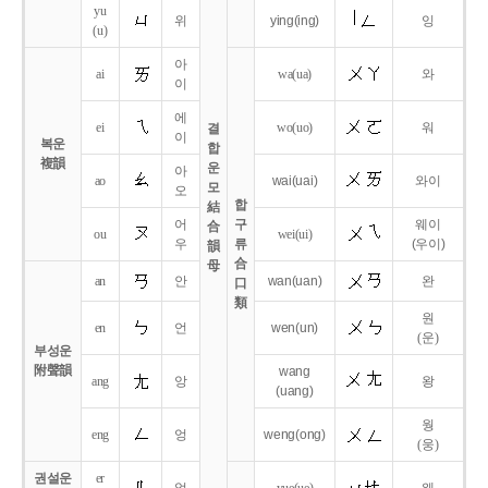
yu
위
ying
(ing)
잉
(u)
아
ai
wa
(ua)
와
이
에
ei
wo
(uo)
워
결
이
복운
합
複韻
운
아
ao
wai
(uai)
와이
모
오
합
結
어
구
웨이
合
ou
wei
(ui)
우
류
(우이)
韻
合
母
an
안
wan
(uan)
완
口
類
원
en
언
wen
(un)
(운)
부성운
附聲韻
wang
ang
앙
왕
(uang)
웡
eng
엉
weng
(ong)
(웅)
권설운
er