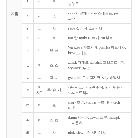
r
ㄹ
르
슈누르
serce 세르체, srebro 스레브로, pas
자음
s
ㅅ
스
파스
ś
ㅡ
시
ślepy 실레피, dziś 지시
t
ㅌ
트
tam 탐, matka 마트카, but 부트
Warszawa 바르샤바, piwnica 피브니차,
w
ㅂ
브, 프
krew 크레프
zamek 자메크, zbrodnia 즈브로드니아,
z
ㅈ
즈, 스
wywóz 비부스
ź
ㅡ
지, 시
gwoździk 그보지지크, więź 비엥시
ㅈ,
żyto 지토, różny 루주니, łyżka 위슈카,
ż
주, 슈, 시
시*
straż 스트라시
chory 호리, kuchnia 쿠흐니아, dach
ch
ㅎ
흐
다흐
dziura 지우라, dzwon 즈본, mosiądz
dz
ㅈ
즈, 츠
모시옹츠
dź
ㅡ
치
niedźwiedź 니에치비에치