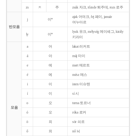
zs
ㅈ
주
zsák 자크, tőzsde 퇴주데, rozs 로주
ajak 어여크, fej 페이, január
j
이*
여누아르
반모음
lyuk 유크, mélység 메이셰그, király
ly
이*
키라이
a
어
lakat 러커트
á
아
máj 마이
e
에
mert 메르트
é
에
mész 메스
i
이
isten 이슈텐
í
이
sí 시
o
오
torna 토르너
모음
ó
오
róka 로커
ö
외
sör 쇠르
ő
외
nő 뇌