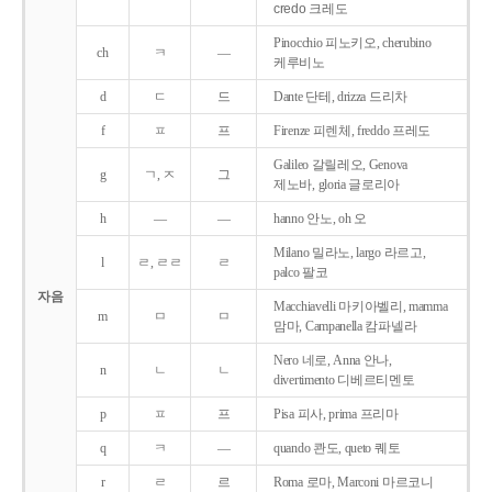
credo 크레도
Pinocchio 피노키오, cherubino
ch
ㅋ
―
케루비노
d
ㄷ
드
Dante 단테, drizza 드리차
f
ㅍ
프
Firenze 피렌체, freddo 프레도
Galileo 갈릴레오, Genova
g
ㄱ, ㅈ
그
제노바, gloria 글로리아
h
―
―
hanno 안노, oh 오
Milano 밀라노, largo 라르고,
l
ㄹ, ㄹㄹ
ㄹ
palco 팔코
자음
Macchiavelli 마키아벨리, mamma
m
ㅁ
ㅁ
맘마, Campanella 캄파넬라
Nero 네로, Anna 안나,
n
ㄴ
ㄴ
divertimento 디베르티멘토
p
ㅍ
프
Pisa 피사, prima 프리마
q
ㅋ
―
quando 콴도, queto 퀘토
r
ㄹ
르
Roma 로마, Marconi 마르코니