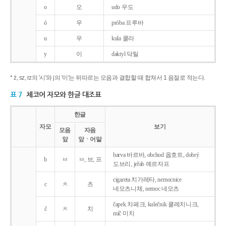
o
오
udo 우도
ó
우
próba 프루바
u
우
kula 쿨라
y
이
daktyl 닥틸
* ż, sz, rz의 '시'와 j의 '이'는 뒤따르는 모음과 결합할 때 합쳐서 1 음절로 적는다.
표 7
체코어 자모와 한글 대조표
한글
자모
보기
모음
자음
앞
앞ㆍ어말
barva 바르바, obchod 옵호트, dobrý
b
ㅂ
ㅂ, 브, 프
도브리, jeřab 예르자프
cigareta 치가레타, nemocnice
c
ㅊ
츠
네모츠니체, nemoc 네모츠
čapek 차페크, kulečnik 쿨레치니크,
č
ㅊ
치
míč 미치