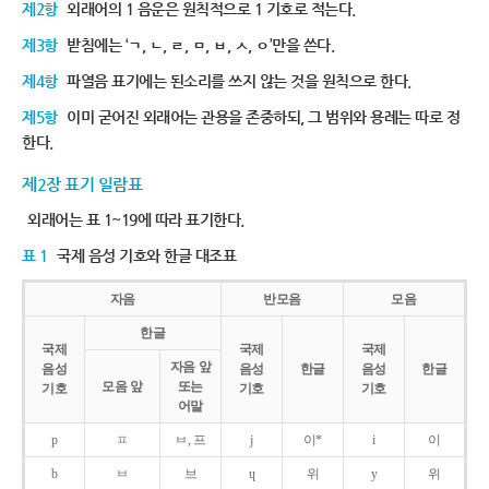
제2항
외래어의 1 음운은 원칙적으로 1 기호로 적는다.
제3항
받침에는 ‘ㄱ, ㄴ, ㄹ, ㅁ, ㅂ, ㅅ, ㅇ’만을 쓴다.
제4항
파열음 표기에는 된소리를 쓰지 않는 것을 원칙으로 한다.
제5항
이미 굳어진 외래어는 관용을 존중하되, 그 범위와 용례는 따로 정
한다.
제2장 표기 일람표
외래어는 표 1~19에 따라 표기한다.
표 1
국제 음성 기호와 한글 대조표
자음
반모음
모음
한글
국제
국제
국제
자음 앞
음성
음성
한글
음성
한글
모음 앞
또는
기호
기호
기호
어말
p
ㅍ
ㅂ, 프
j
이*
i
이
b
ㅂ
브
ɥ
위
y
위