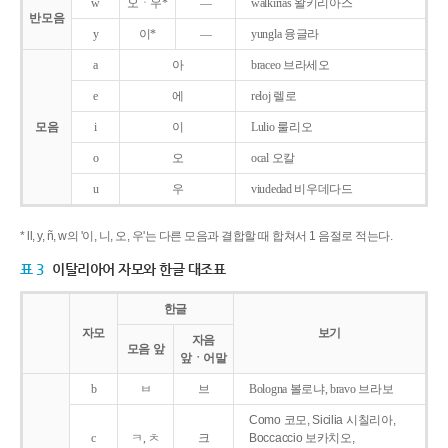
w
오ㆍ우*
―
walkirias 왈키리아스
반모음
y
이*
―
yungla 융글라
a
아
braceo 브라세오
e
에
reloj 렐로
모음
i
이
Lulio 룰리오
o
오
ocal 오칼
u
우
viudedad 비우데다드
* ll, y, ñ, w의 '이, 니, 오, 우'는 다른 모음과 결합할 때 합쳐서 1 음절로 적는다.
표 3
이탈리아어 자모와 한글 대조표
한글
자모
보기
자음
모음 앞
앞ㆍ어말
b
ㅂ
브
Bologna 볼로냐, bravo 브라보
Como 코모, Sicilia 시칠리아,
c
ㅋ, ㅊ
크
Boccaccio 보카치오,