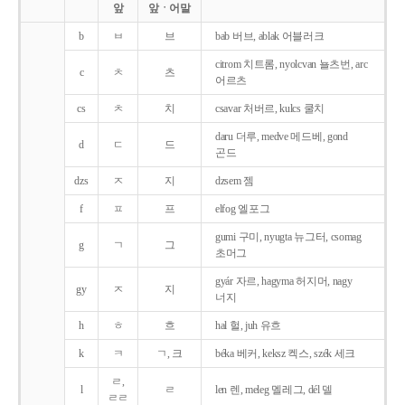
앞
앞ㆍ어말
b
ㅂ
브
bab 버브, ablak 어블러크
citrom 치트롬, nyolcvan 뇰츠번, arc
c
ㅊ
츠
어르츠
cs
ㅊ
치
csavar 처버르, kulcs 쿨치
daru 더루, medve 메드베, gond
d
ㄷ
드
곤드
dzs
ㅈ
지
dzsem 젬
f
ㅍ
프
elfog 엘포그
gumi 구미, nyugta 뉴그터, csomag
g
ㄱ
그
초머그
gyár 자르, hagyma 허지머, nagy
gy
ㅈ
지
너지
h
ㅎ
흐
hal 헐, juh 유흐
k
ㅋ
ㄱ, 크
béka 베커, keksz 켁스, szék 세크
ㄹ,
l
ㄹ
len 렌, meleg 멜레그, dél 델
ㄹㄹ