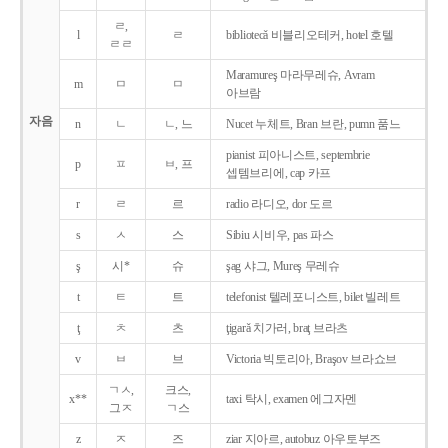
ㄹ,
l
ㄹ
bibliotecǎ 비블리오테커, hotel 호텔
ㄹㄹ
Maramureş 마라무레슈, Avram
m
ㅁ
ㅁ
아브람
자음
n
ㄴ
ㄴ, 느
Nucet 누체트, Bran 브란, pumn 품느
pianist 피아니스트, septembrie
p
ㅍ
ㅂ, 프
셉템브리에, cap 카프
r
ㄹ
르
radio 라디오, dor 도르
s
ㅅ
스
Sibiu 시비우, pas 파스
ş
시*
슈
şag 샤그, Mureş 무레슈
t
ㅌ
트
telefonist 텔레포니스트, bilet 빌레트
ţ
ㅊ
츠
ţigarǎ 치가러, braţ 브라츠
v
ㅂ
브
Victoria 빅토리아, Braşov 브라쇼브
ㄱㅅ,
크스,
x**
taxi 탁시, examen 에그자멘
그ㅈ
ㄱ스
z
ㅈ
즈
ziar 지아르, autobuz 아우토부즈