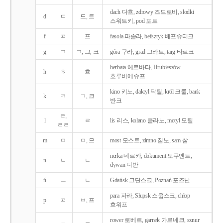
dach 다흐, zdrowy 즈드로비, słodki
d
ㄷ
드, 트
스워트키, pod 포트
f
ㅍ
프
fasola 파솔라, befsztyk 베프슈티크
g
ㄱ
ㄱ, 그, 크
góra 구라, grad 그라트, targ 타르크
herbata 헤르바타, Hrubieszów
h
ㅎ
흐
흐루비에슈프
kino 키노, daktyl 닥틸, król 크룰, bank
k
ㅋ
ㄱ, 크
반크
ㄹ,
l
ㄹ
lis 리스, kolano 콜라노, motyl 모틸
ㄹㄹ
m
ㅁ
ㅁ, 므
most 모스트, zimno 짐노, sam 삼
nerka 네르카, dokument 도쿠멘트,
n
ㄴ
ㄴ
dywan 디반
ń
ㅡ
ㄴ
Gdańsk 그단스크, Poznań 포즈난
para 파라, Słupsk 스웁스크, chłop
p
ㅍ
ㅂ, 프
흐워프
rower 로베르, garnek 가르네크, sznur