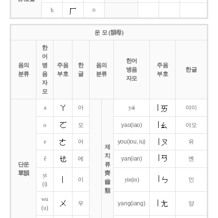
h
ㅎ
운 모 (韻母)
한
어
한어
음의
병
주음
한
음의
주음
병음
한글
분류
음
부호
글
분류
부호
자모
자
모
a
아
yai
야이
o
오
yao
(iao)
야오
e
어
you
(iou,
iu)
유
제
치
ê
에
yan
(ian)
옌
단운
류
單韻
齊
yi
이
yin(in)
인
齒
(i)
類
wu
우
yang
(iang)
양
(u)