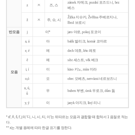
zámek 자메크, pozdní 포즈드니, bez
z
ㅈ
즈, 스
베스
Žižka 지슈카, Žvěřina 주베르지나,
ž
ㅈ
주, 슈, 시
Brož 브로시
반모음
j
이*
jaro 야로, pokoj 포코이
a, á
아
balík 발리크, komár 코마르
e, é
에
dech 데흐, léto 레토
ě
예
sěst 셰스트, věk 베크
i, í
이
kino 키노, míra 미라
모음
o,ó
오
obec 오베츠, nervózni 네르보즈니
u, ú,
우
buben 부벤, úrok 우로크, dům 둠
ů
y, ý
이
jazyk
야지크, líný 리니
* d', ň, š, t', j의 '디, 니, 시, 티, 이'는 뒤따르는 모음과 결합할 때 합쳐서 1 음절로 적는
다.
** x는 개별 용례에 따라 한글 표기를 정한다.