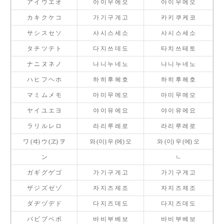
ア イ ウ エ オ
아 이 우 에 오
아 이 우 에 오
カ キ ク ケ コ
가 기 구 게 고
카 키 쿠 케 코
サ シ ス セ ソ
사 시 스 세 소
사 시 스 세 소
タ チ ツ テ ト
다 지 쓰 데 도
타 치 쓰 테 토
ナ ニ ヌ ネ ノ
나 니 누 네 노
나 니 누 네 노
ハ ヒ フ ヘ ホ
하 히 후 헤 호
하 히 후 헤 호
マ ミ ム メ モ
마 미 무 메 모
마 미 무 메 모
ヤ イ ユ エ ヨ
야 이 유 에 요
야 이 유 에 요
ラ リ ル レ ロ
라 리 루 레 로
라 리 루 레 로
ワ (ヰ) ウ (ヱ) ヲ
와 (이) 우 (에) 오
와 (이) 우 (에) 오
ン
ㄴ
ガ ギ グ ゲ ゴ
가 기 구 게 고
가 기 구 게 고
ザ ジ ズ ゼ ゾ
자 지 즈 제 조
자 지 즈 제 조
ダ ヂ ヅ デ ド
다 지 즈 데 도
다 지 즈 데 도
バ ビ ブ ベ ボ
바 비 부 베 보
바 비 부 베 보