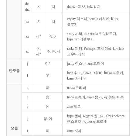
dż,
ㅈ
치
drzewo 제보, łodż 워치
drz
czysty 치스티, beczka 베치카, klucz
cz
ㅊ
치
클루치
szary 샤리, musztarda 무슈타르다,
sz
시*
슈, 시
kapelusz 카펠루시
ㅈ,
rzeka 제카, Przemyśl 프셰미실, kołnierz
rz
주, 슈, 시
시*
코우니에시
j
이*
jasny 야스니, kraj 크라이
반모음
łono 워노, głowa 그워바, bułka 부우카,
ł
우
kanał 카나우
a
아
trawa 트라바
ą̨
옹
trąba 트롱바, mąka 몽카, kąt 콩트, tą 통
e
에
zero 제로
kępa 켕파, węgorz 벵고시, Częstochowa
ę
엥, 에
쳉스토호바, proszę 프로셰
모음
i
이
zima 지마