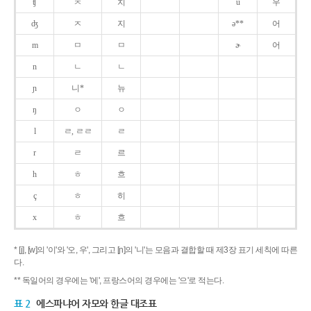
ʧ
ㅊ
치
u
우
ʤ
ㅈ
지
ə**
어
m
ㅁ
ㅁ
ɚ
어
n
ㄴ
ㄴ
ɲ
니*
뉴
ŋ
ㅇ
ㅇ
l
ㄹ, ㄹㄹ
ㄹ
r
ㄹ
르
h
ㅎ
흐
ç
ㅎ
히
x
ㅎ
흐
* [j], [w]의 '이'와 '오, 우', 그리고 [ɲ]의 '니'는 모음과 결합할 때 제3장 표기 세칙에 따른
다.
** 독일어의 경우에는 '에', 프랑스어의 경우에는 '으'로 적는다.
표 2
에스파냐어 자모와 한글 대조표