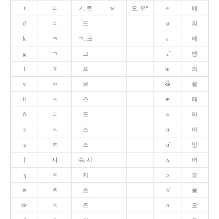
t
ㅌ
ㅅ, 트
w
오, 우*
e
에
d
ㄷ
드
ø
외
k
ㅋ
ㄱ, 크
ɛ
에
g
ㄱ
그
ɛ̃
앵
f
ㅍ
프
œ
외
v
ㅂ
브
욍
θ
ㅅ
스
æ
애
ð
ㄷ
드
a
아
s
ㅅ
스
ɑ
아
z
ㅈ
즈
ɑ̃
앙
ʃ
시
슈, 시
ʌ
어
ʒ
ㅈ
지
ɔ
오
ʦ
ㅊ
츠
ɔ̃
옹
ʣ
ㅈ
즈
o
오