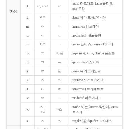
lacrar 라크라르, Lulio 룰리오,
l
ㄹ, ㄹㄹ
ㄹ
ocal 오칼
자음
ll
이*
―
llama 야마, lluvia 유비아
m
ㅁ
ㅁ
membrete 멤브레테
n
ㄴ
ㄴ
noche 노체, flan 플란
ñ
니*
―
ñoñez 뇨녜스, mañana 마냐나
p
ㅍ
ㅂ, 프
pepsina 펩시나, plantón 플란톤
q
ㅋ
―
quisquilla 키스키야
r
ㄹ
르
rascador 라스카도르
s
ㅅ
스
sastreria 사스트레리아
t
ㅌ
트
tetraetro 테트라에트로
v
ㅂ
―
viudedad 비우데다드
ㅅ,
xenón 세논, laxante 락산테, yuxta
x
ㄱ스
ㄱㅅ
육스타
z
ㅅ
스
zagal 사갈, liquidez 리키데스