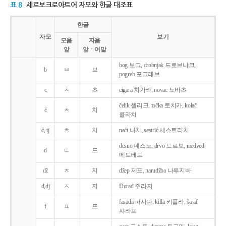
표 8
세르보크로아트어 자모와 한글 대조표
한글
자모
보기
모음
자음
앞
앞ㆍ어말
bog 보그, drobnjak 드로브냐크,
b
ㅂ
브
pogreb 포그레브
c
ㅊ
츠
cigara 치가라, novac 노바츠
čelik 첼리크, točka 토치카, kolač
č
ㅊ
치
콜라치
ć, tj
ㅊ
치
naći 나치, sestrić 세스트리치
desno 데스노, drvo 드르보, medved
d
ㄷ
드
메드베드
dž
ㅈ
지
džep 제프, narudžba 나루지바
đ,dj
ㅈ
지
Ðurađ 주라지
fasada 파사다, kifla 키플라, šaraf
f
ㅍ
프
샤라프