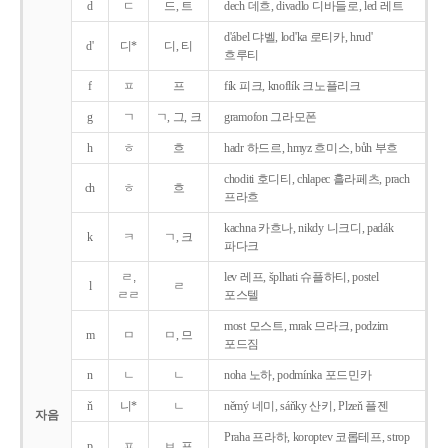
d
ㄷ
드, 트
dech 데흐, divadlo 디바들로, led 레트
d'ábel 댜벨, lod'ka 로티카, hrud'
d'
디*
디, 티
흐루티
f
ㅍ
프
fík 피크, knoflík 크노플리크
g
ㄱ
ㄱ, 그, 크
gramofon 그라모폰
h
ㅎ
흐
hadr 하드르, hmyz 흐미스, bůh 부흐
choditi 호디티, chlapec 흘라페츠, prach
ch
ㅎ
흐
프라흐
kachna 카흐나, nikdy 니크디, padák
k
ㅋ
ㄱ, 크
파다크
ㄹ,
lev 레프, šplhati 슈플하티, postel
l
ㄹ
ㄹㄹ
포스텔
most 모스트, mrak 므라크, podzim
m
ㅁ
ㅁ, 므
포드짐
n
ㄴ
ㄴ
noha 노하, podmínka 포드민카
ň
니*
ㄴ
němý 네미, sáňky 산키, Plzeň 플젠
자음
Praha 프라하, koroptev 코롭테프, strop
p
ㅍ
ㅂ, 프