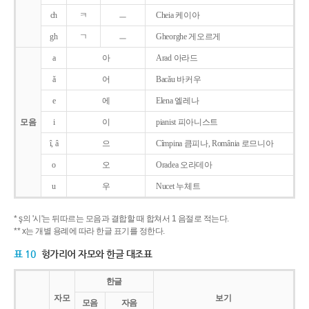
ch
ㅋ
ㅡ
Cheia 케이아
gh
ㄱ
ㅡ
Gheorghe 게오르게
a
아
Arad 아라드
ǎ
어
Bacǎu 바커우
e
에
Elena 엘레나
모음
i
이
pianist 피아니스트
î, â
으
Cîmpina 큼피나, România 로므니아
o
오
Oradea 오라데아
u
우
Nucet 누체트
* ş의 '시'는 뒤따르는 모음과 결합할 때 합쳐서 1 음절로 적는다.
** x는 개별 용례에 따라 한글 표기를 정한다.
표 10
헝가리어 자모와 한글 대조표
한글
자모
보기
모음
자음