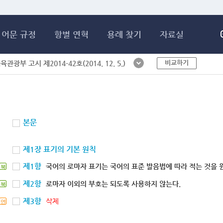
메인콘텐츠 바로가기
어문 규정
항별 연혁
용례 찾기
자료실
비교하기
체육관광부 고시 제2014-42호(2014. 12. 5.)
본문
제1장 표기의 기본 원칙
제1항
국어의 로마자 표기는 국어의 표준 발음법에 따라 적는 것을 
북
제2항
로마자 이외의 부호는 되도록 사용하지 않는다.
북
제3항
삭제
연