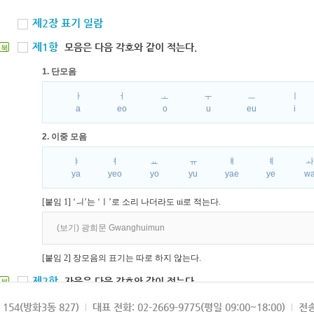
제2장 표기 일람
제1항
모음은 다음 각호와 같이 적는다.
북
1. 단모음
ㅏ
ㅓ
ㅗ
ㅜ
ㅡ
ㅣ
a
eo
o
u
eu
i
2. 이중 모음
ㅑ
ㅕ
ㅛ
ㅠ
ㅒ
ㅖ
ya
yeo
yo
yu
yae
ye
w
[붙임 1] ‘ㅢ’는 ‘ㅣ’로 소리 나더라도 ui로 적는다.
(보기) 광희문 Gwanghuimun
[붙임 2] 장모음의 표기는 따로 하지 않는다.
제2항
자음은 다음 각호와 같이 적는다.
북
1. 파열음
154(방화3동 827)
대표 전화: 02-2669-9775(평일 09:00~18:00)
전송