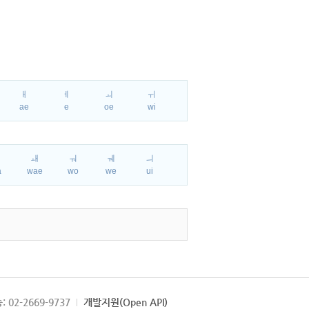
ㅐ
ㅔ
ㅚ
ㅟ
ae
e
oe
wi
ㅘ
ㅙ
ㅝ
ㅞ
ㅢ
a
wae
wo
we
ui
: 02-2669-9737
개발지원(Open API)