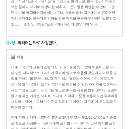
종이 사전 “표준국어대사전”을 바탕으로 한 것으로, 현재에도 계속 수정·
보완 중이다. 여기에서 방대한 어휘의 표준어형을 확인할 수 있다. 그뿐
만 아니라 국립국어원에서는 시간의 흐름에 따라 과거에는 비표준어였
지만 현재에는 표준어로 인정될 만한 어휘를 꾸준히 추가하여 발표하고
있고, 이 또한 인터넷판 “표준국어대사전”에 반영되어 있다.
제2항
외래어는 따로 사정한다.
해설
세계 각국과의 교류가 활발해짐에 따라 물밀 듯이 쏟아져 들어오는 외국
의 말은 지속적으로 조사하여 국어의 일부로 수용할 것인가의 여부를 결
정해 주어야 할 뿐 아니라, 그 표기 역시 결정해 주어야 한다. 이 조항은
외국의 말이 국어의 일부인 외래어로 인정될 수 있는 것인지를 결정하는
사정 작업을 표준어 규정과는 별도로 한다는 사실을 밝힌 것이다. 표준어
를 사정하는 데에는 사회적, 시대적, 지역적 기준을 적용하지만 외래어를
사정하는 데에는 그러한 기준을 적용하기 어렵기 때문에 이 조항을 따로
마련한 것이다.
이에 따라 외래어는 외래어 표기법(문체부 고시 제2017-14호)을 기준으
로 별도로 사정한다. 다만 외래어 표기법의 ‘외래어’가 고유 명사를 포함