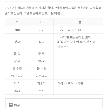
다만, 어원적으로 원형에 더 가까운 형태가 아직 쓰이고 있는 경우에는, 그것을 표
준어로 삼는다.(ㄱ을 표준어로 삼고, ㄴ을 버림.)
ㄱ
ㄴ
비고
갈비
가리
~구이, ~찜, 갈빗-대.
1. 사기 만드는 물레 밑 고리.
갓모
갈모
2. '갈모'는 갓 위에 쓰는, 유지로
만든 우비.
굴-젓
구-젓
말-곁
말-겻
물-수란
물-수랄
밀-뜨리다
미-뜨리다
적-이
저으기
적이-나, 적이나-하면.
휴지
수지
해설