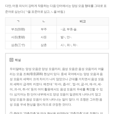
다만, 어원 의식이 강하게 작용하는 다음 단어에서는 양성 모음 형태를 그대로 표
준어로 삼는다.(ㄱ을 표준어로 삼고, ㄴ을 버림.)
ㄱ
ㄴ
비고
부조(扶助)
부주
~금, 부좃-술.
사돈(査頓)
사둔
밭~, 안~.
삼촌(三寸)
삼춘
시~, 외~, 처~.
해설
우리말에는 양성 모음은 양성 모음끼리, 음성 모음은 음성 모음끼리 어울
리는 모음 조화(母音調和) 현상이 있다. 중세 국어에서는 양성 모음과 음
성 모음의 세력이 크게 차이가 나지 않았으나 근대를 거치면서 음성 모음
의 세력이 급격히 커졌다. 예컨대 ‘ 막-아, 좁-아’, ‘접-어, 굽-어, 재-어, 세-
어, 괴-어, 쥐-어’ 등의 어미 활용에서도 음성 모음의 우세를 확인할 수 있
다. 심지어는 한 단어 내부에서도 양성 모음이 일관되게 나타나지 않고
양성 모음과 음성 모음이 섞여 나타나는 일이 많다. 이 조항은 그러한 음
성 모음 우세 현상을 명시적으로 규정한 것이다.
① 종래의 ‘깡총깡총’은 언어 현실을 반영하여 ‘깡충깡충’으로 정했다. 이