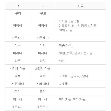
ㄱ
ㄴ
비고
-구려
-구료
1. 서울~, 알~, 찰~.
깍쟁이
깍정이
2. 도토리, 상수리 등의 받침은
‘깍정이’임.
나무라다
나무래다
미수
미시
미숫-가루.
바라다
바래다
‘바램[所望]’은 비표준어임.
상추
상치
~쌈.
시러베-아들
실업의-아들
주책
주착
←主着. ~망나니, ~없다.
지루-하다
지리-하다
←支離.
튀기
트기
허드레
허드래
허드렛-물, 허드렛-일.
호루라기
호루루기