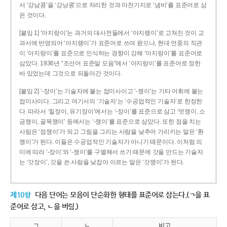
서 ‘강남콩’을 ‘강낭콩’으로 처리한 것과 마찬가지로 ‘냄비’를 표준어로 삼
은 것이다.
[붙임 1] ‘아지랑이’는 과거의 대사전들에서 ‘아지랭이’로 고쳐진 것이 교
과서에 반영되어 ‘아지랭이’가 표준어로 쓰여 왔으나, 현대 언중의 직관
이 ‘아지랑이’를 표준으로 인식하는 경향이 강해 ‘아지랑이’를 표준어로
삼았다. 1936년 “조선어 표준말 모음”에서 ‘아지랑이’를 표준어로 정한
바 있었는데 그것으로 되돌아간 것이다.
[붙임 2] ‘-장이’는 기술자에 붙는 접미사이고 ‘-쟁이’는 기타 어휘에 붙는
접미사이다. 그리고 여기서의 ‘기술자’는 ‘수공업적인 기술자’로 한정한
다. 따라서 ‘칠장이, 유기장이’에서는 ‘-장이’를 표준으로 삼고 ‘멋쟁이, 소
금쟁이, 골목쟁이’ 등에서는 ‘-쟁이’를 표준으로 삼았다. 또한 점을 치는
사람은 ‘점쟁이’가 되고 그림을 그리는 사람을 낮추어 가리키는 말은 ‘환
쟁이’가 된다. 이들은 수공업적인 기술자가 아니기 때문이다. 이처럼 의
미에 따라 ‘-장이’와 ‘-쟁이’를 구별해서 쓰기 때문에 갓을 만드는 기술자
는 ‘갓장이’, 갓을 쓴 사람을 낮잡아 이르는 말은 ‘갓쟁이’가 된다.
제10항
다음 단어는 모음이 단순화한 형태를 표준어로 삼는다.(ㄱ을 표
준어로 삼고, ㄴ을 버림.)
ㄱ
ㄴ
비고