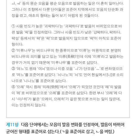
ㅘ, ㅝ’ 등의 원순 모음을 평순 모음으로 발음하는 일은 더 흔히 일어난다.
그러나 이 조항에서 다룬 단어들은 표준어 지역에서도 모음의 단순화 과
정을 겪고, 애초의 형태는 들어 보기 어렵게 된 것들이다.
① 사용 빈도가 높은 ‘괴퍅하다’는 ‘괴팍하다’로 발음이 바뀌었으므로 바
뀐 발음 ‘팍’을 인정하였다. 그러나 사용 빈도가 낮은 ‘강퍅하다, 퍅하다,
퍅성’ 등에서의 ‘퍅’은 ‘팍’으로 발음되지 않으므로 ‘퍅’이 아직도 표준어
형이다.
② ‘미류나무’는 버드나무의 한 종류이므로 ‘미류’는 어원적으로 분명히
버드나무의 의미를 담고 있는 ‘미류(美柳)’인데 이제 ‘미류’라고 발음하는
경우가 거의 없기 때문에 ‘미루나무’를 표준어로 삼았다.
③ ‘여느’도 원래 ‘여늬’였으나 이중 모음 ‘ㅢ’가 단모음 ‘ㅡ’로 변하였으므
로 ‘여느’를 표준어로 삼았다. ‘늬나노’의 ‘늬’도 언어 현실에서 [니]로 소리
나므로 ‘니나노’를 표준어로 삼는다.
④ ‘으례’ 역시 원래 ‘의례(依例)’에서 ‘으례’가 되었던 것인데 ‘례’의 발음
이 ‘레’로 바뀌었으므로 ‘으레’를 표준어로 삼았다. 한편 부사 ‘으레’에 다
시 ‘-이/-히’가 붙은 ‘으레이, 으레히’가 같은 뜻으로 쓰이는 일이 많은데,
이는 인정하지 않는다.
제11항
다음 단어에서는 모음의 발음 변화를 인정하여, 발음이 바뀌어
굳어진 형태를 표준어로 삼는다.(ㄱ을 표준어로 삼고, ㄴ을 버림.)