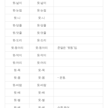
윗-넓이
웃-넓이
윗-눈썹
웃-눈썹
윗-니
웃-니
윗-당줄
웃-당줄
윗-덧줄
웃-덧줄
윗-도리
웃-도리
윗-동아리
웃-동아리
준말은 ‘윗동’임.
윗-막이
웃-막이
윗-머리
웃-머리
윗-목
웃-목
윗-몸
웃-몸
~ 운동.
윗-바람
웃-바람
윗-배
웃-배
윗-벌
웃-벌
윗-변
웃-변
수학 용어.