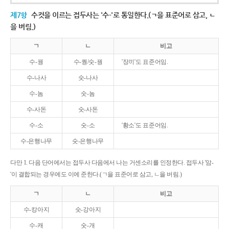
제7항
수컷을 이르는 접두사는 '수-'로 통일한다.(ㄱ을 표준어로 삼고, ㄴ
을 버림.)
ㄱ
ㄴ
비고
수-꿩
수-퀑/숫-꿩
'장끼'도 표준어임.
수-나사
숫-나사
수-놈
숫-놈
수-사돈
숫-사돈
수-소
숫-소
'황소'도 표준어임.
수-은행나무
숫-은행나무
다만 1. 다음 단어에서는 접두사 다음에서 나는 거센소리를 인정한다. 접두사 '암-
'이 결합되는 경우에도 이에 준한다.(ㄱ을 표준어로 삼고, ㄴ을 버림.)
ㄱ
ㄴ
비고
수-캉아지
숫-강아지
수-캐
숫-개