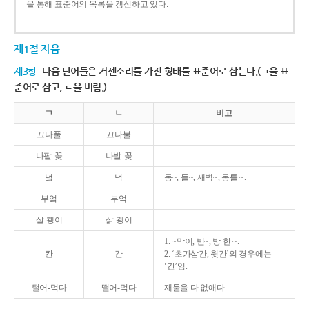
을 통해 표준어의 목록을 갱신하고 있다.
제1절 자음
제3항
다음 단어들은 거센소리를 가진 형태를 표준어로 삼는다.(ㄱ을 표
준어로 삼고, ㄴ을 버림.)
ㄱ
ㄴ
비고
끄나풀
끄나불
나팔-꽃
나발-꽃
녘
녁
동~, 들~, 새벽~, 동틀 ~.
부엌
부억
살-쾡이
삵-괭이
1. ~막이, 빈~, 방 한 ~.
칸
간
2. ‘초가삼간, 윗간’의 경우에는
‘간’임.
털어-먹다
떨어-먹다
재물을 다 없애다.