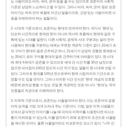
는 사람이라도 비어, 속어, 은어 등을 쓸 수는 있으므로 표준어의 사회적
기준은 상당히 느슨하다고 할 수 있다. 그러나 비어, 속어, 은어 등은 표준
어이기는 하되 언어 예절에 어긋난 말들이므로, 교양 있는 사람이라면 사
용을 자제하여야 하는 말들이다.
2. 시대적 기준으로서, 표준어는 현대의 언어여야 한다. 여기서 ‘현대’는
단순히 시간적으로 현재란 뜻이 아니라 역사적 흐름에서 현재와 같은 구
획에 있는 시대를 말한다. 다른 사회적, 경제적 시대 구분과는 달리 언어
사용에서 현대를 구분하는 데에는 뚜렷한 객관적 기준이 없다. 20세기 초
의 구어가 현대의 말로 간주되곤 하나, 21세기가 상당히 진행된 현재로서
는 20세기 초의 구어를 현대의 말로 간주하기에 어려움이 있다. 한 시대
에 최대 4세대가 공존할 수 있으므로 세대 간 시간 차를 30년 남짓으로
잡으면 넉넉잡아 100년 정도의 시간 차가 있는 말들이 한 시대에 쓰일 수
있다. 그러므로 현대를 100년 전으로부터 현재 시점까지의 기간으로 규
정할 수도 있을 것이다. 그러나 이러한 시간 인식은 ‘현대’ 개념의 모호함
때문에 편의상 행할 수 있는 것일 뿐 객관적인 것은 아니다. ‘현대’는 국어
언중들의 직관으로 이해하여야 한다.
3. 지역적 기준으로서, 표준어는 서울말이어야 한다. 이는 표준어의 공용
어적 성격을 가장 크게 드러내 주는 기준이다. 가령, 많은 지역 사람들이
모여서 공식적인 이야기를 나눌 때 각자의 지역어를 사용한다면 의사소
통이 어려워질 수 있는데, 이를 방지하기 위해 표준어의 조건으로 서울말
을 제시한 것이다. 물론 서울말이라도 비표준적인 요소가 있다. “나두 간