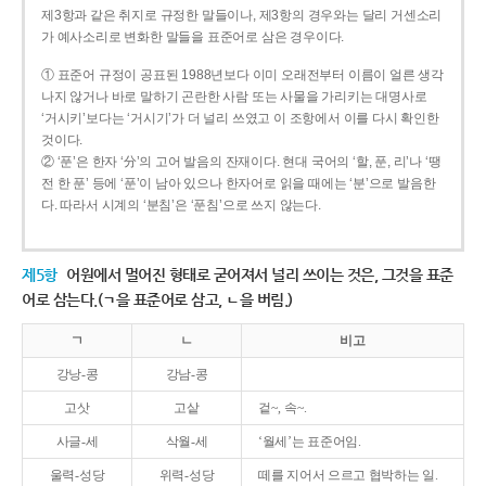
제3항과 같은 취지로 규정한 말들이나, 제3항의 경우와는 달리 거센소리
가 예사소리로 변화한 말들을 표준어로 삼은 경우이다.
① 표준어 규정이 공표된 1988년보다 이미 오래전부터 이름이 얼른 생각
나지 않거나 바로 말하기 곤란한 사람 또는 사물을 가리키는 대명사로
‘거시키’보다는 ‘거시기’가 더 널리 쓰였고 이 조항에서 이를 다시 확인한
것이다.
② ‘푼’은 한자 ‘分’의 고어 발음의 잔재이다. 현대 국어의 ‘할, 푼, 리’나 ‘땡
전 한 푼’ 등에 ‘푼’이 남아 있으나 한자어로 읽을 때에는 ‘분’으로 발음한
다. 따라서 시계의 ‘분침’은 ‘푼침’으로 쓰지 않는다.
제5항
어원에서 멀어진 형태로 굳어져서 널리 쓰이는 것은, 그것을 표준
어로 삼는다.(ㄱ을 표준어로 삼고, ㄴ을 버림.)
ㄱ
ㄴ
비고
강낭-콩
강남-콩
고삿
고샅
겉~, 속~.
사글-세
삭월-세
‘월세’는 표준어임.
울력-성당
위력-성당
떼를 지어서 으르고 협박하는 일.