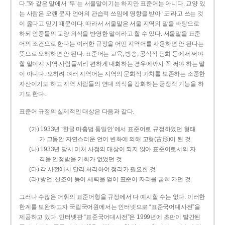
다.”와 같은 말에서 ‘두’는 서울말이기는 하지만 표준어는 아니다. 교양 있
는 사람은 오랜 문자 언어의 관습적 쓰임에 영향을 받아 ‘도’라고 쓰는 것
이 옳다고 믿기 때문이다. 따라서 서울말은 서울 지역의 말을 바탕으로
하되 언중들의 교양 의식을 반영한 말이라고 할 수 있다. 서울말을 표준
어의 조건으로 한다는 이러한 규정을 어떤 지역어를 사용하면 안 된다는
뜻으로 오해하면 안 된다. 표준어는 교육, 방송, 공식적 담화 등에서 써야
할 말이지 지역 사람들끼리 편하게 대화하는 경우에까지 꼭 써야 하는 말
이 아니다. 오히려 여러 지역어는 지역의 문화적 가치를 보존하는 소중한
자산이기도 하고 지역 사람들의 연대 의식을 강화하는 긍정적 기능을 하
기도 한다.
표준어 규정의 실제적인 대상은 다음과 같다.
(가) 1933년 ‘한글 마춤법 통일안’에서 표준어로 규정하였던 형태
가 그동안 자연스러운 언어 변화에 의해 고형(古形)이 된 것
(나) 1933년 당시 미처 사정의 대상이 되지 않아 표준어로서의 자
격을 인정받을 기회가 없었던 것
(다) 각 사전에서 달리 처리하여 정리가 필요한 것
(라) 방언, 신조어 등이 세력을 얻어 표준어 자리를 굳혀 가던 것
그러나 수많은 어휘의 표준어형을 규정에서 다 예시할 수는 없다. 이러한
한계를 보완하고자 국립국어원에서는 인터넷으로 “표준국어대사전”을
제공하고 있다. 인터넷판 “표준국어대사전”은 1999년에 초판이 발간된