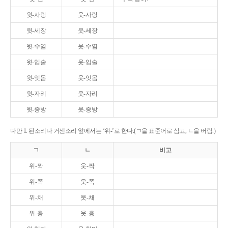
윗-사랑
웃-사랑
윗-세장
웃-세장
윗-수염
웃-수염
윗-입술
웃-입술
윗-잇몸
웃-잇몸
윗-자리
웃-자리
윗-중방
웃-중방
다만 1. 된소리나 거센소리 앞에서는 ‘위-’로 한다.(ㄱ을 표준어로 삼고, ㄴ을 버림.)
ㄱ
ㄴ
비고
위-짝
웃-짝
위-쪽
웃-쪽
위-채
웃-채
위-층
웃-층