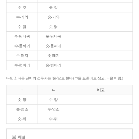
수-컷
숫-것
수-키와
숫-기와
수-탉
숫-닭
수-탕나귀
숫-당나귀
수-톨쩌귀
숫-돌쩌귀
수-퇘지
숫-돼지
수-평아리
숫-병아리
다만 2. 다음 단어의 접두사는 '숫-'으로 한다.(ㄱ을 표준어로 삼고, ㄴ을 버림.)
ㄱ
ㄴ
비고
숫-양
수-양
숫-염소
수-염소
숫-쥐
수-쥐
해설