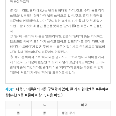
록 규정하였다.
④ ‘갈비, 갓모, 휴지(休紙)’는 변화된 형태인 ‘가리, 갈모, 수지’ 등도 각각
쓰였으나, 본래의 형태가 더 널리 쓰이므로 ‘갈비, 갓모, 휴지’의 형태를
표준어로 인정하였다. 다만, ‘갓모’와는 별개로 비가 올 때 갓 위에 덮어
쓰던 고깔 비슷하게 생긴 물건을 뜻하는 ‘갈모(-帽)’는 표준어로 인정한
다.
⑤ ‘밀-’에 ‘-뜨리다’가 붙은 ‘밀뜨리다’도 언중이 ‘밀다’의 뜻을 의식하고
있으므로 비록 ‘미뜨리다’가 쓰이고 있어도 ‘밀뜨리다’로 쓴다. 다만, ‘-뜨
리다’와 ‘-트리다’가 같은 뜻의 복수 표준어 접미사로 인정되므로 ‘밀뜨리
다’와 함께 ‘밀트리다’도 표준어로 인정된다.
⑥ ‘적이’는 의미적으로 ‘적다’와는 멀어지고 오히려 반대의 의미를 가지
게 되었다. 그 때문에 한동안 ‘저으기’가 널리 보급되기도 하였다. 그러나
반대의 뜻이 되었더라도 원래의 어원 ‘적다’와의 관계는 부정할 수 없기
때문에 ‘저으기’가 아닌 ‘적이’를 표준어로 삼았다.
제6항
다음 단어들은 의미를 구별함이 없이, 한 가지 형태만을 표준어로
삼는다.(ㄱ을 표준어로 삼고, ㄴ을 버림.)
ㄱ
ㄴ
비고
돌
돐
생일, 주기.