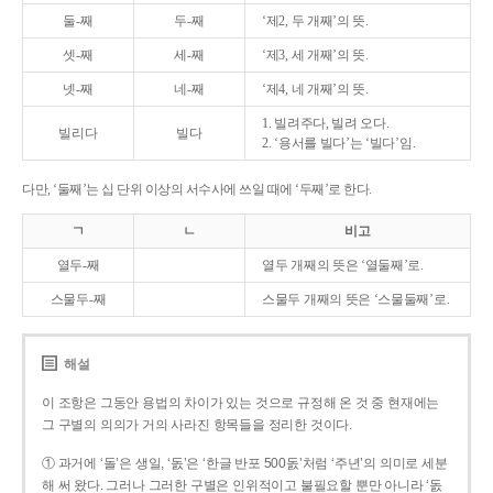
둘-째
두-째
‘제2, 두 개째’의 뜻.
셋-째
세-째
‘제3, 세 개째’의 뜻.
넷-째
네-째
‘제4, 네 개째’의 뜻.
1. 빌려주다, 빌려 오다.
빌리다
빌다
2. ‘용서를 빌다’는 ‘빌다’임.
다만, ‘둘째’는 십 단위 이상의 서수사에 쓰일 때에 ‘두째’로 한다.
ㄱ
ㄴ
비고
열두-째
열두 개째의 뜻은 ‘열둘째’로.
스물두-째
스물두 개째의 뜻은 ‘스물둘째’로.
해설
이 조항은 그동안 용법의 차이가 있는 것으로 규정해 온 것 중 현재에는
그 구별의 의의가 거의 사라진 항목들을 정리한 것이다.
① 과거에 ‘돌’은 생일, ‘돐’은 ‘한글 반포 500돐’처럼 ‘주년’의 의미로 세분
해 써 왔다. 그러나 그러한 구별은 인위적이고 불필요할 뿐만 아니라 ‘돐