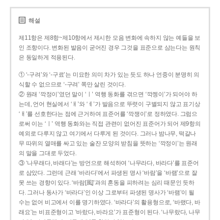
해설
제11항은 제8항~제10항에서 제시한 모음 변화에 속하지 않는 예들을 보
인 조항이다. 변화된 발음이 굳어진 경우 그것을 표준으로 삼는다는 원칙
은 동일하게 적용된다.
① ‘-구려’와 ‘-구료’는 미묘한 의미 차가 있는 듯도 하나 언중이 분명히 의
식할 수 없으므로 ‘-구려’ 쪽만 살린 것이다.
② 원래 ‘깍정이’였던 말이 ‘ㅣ’ 역행 동화를 겪으면 ‘깍젱이’가 되어야 하
는데, 언어 현실에서 ‘ㅐ’와 ‘ㅔ’가 발음으로 뚜렷이 구별되지 않고 표기상
‘ㅐ’를 선호한다는 점에 근거하여 표준어를 ‘깍쟁이’로 정하였다. 그럼으
로써 이는 ‘ㅣ’ 역행 동화와는 직접 관련이 없어진 표준어가 되어 제9항의
예외로 다루지 않고 여기에서 다루게 된 것이다. 그러나 밤나무, 떡갈나
무 따위의 열매를 싸고 있는 술잔 모양의 받침을 뜻하는 ‘깍정이’는 원래
의 말을 그대로 두었다.
③ ‘나무래다, 바래다’는 방언으로 해석하여 ‘나무라다, 바라다’를 표준어
로 삼았다. 그런데 근래 ‘바라다’에서 파생된 명사 ‘바람’을 ‘바램’으로 잘
못 쓰는 경향이 있다. ‘바람[風]’과의 혼동을 피하려는 심리 때문인 듯하
다. 그러나 동사가 ‘바라다’인 이상 그로부터 파생된 명사가 ‘바램’이 될
수는 없어 비고에서 이를 명기하였다. ‘바라다’의 활용형으로, ‘바랬다, 바
래요’는 비표준형이고 ‘바랐다, 바라요’가 표준형이 된다. ‘나무랐다, 나무