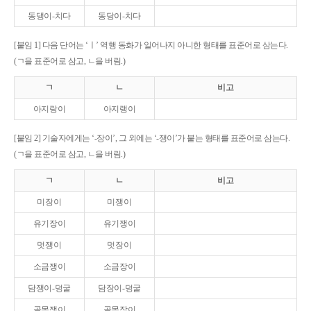
동댕이-치다
동당이-치다
[붙임 1] 다음 단어는 ‘ㅣ’ 역행 동화가 일어나지 아니한 형태를 표준어로 삼는다.
(ㄱ을 표준어로 삼고, ㄴ을 버림.)
ㄱ
ㄴ
비고
아지랑이
아지랭이
[붙임 2] 기술자에게는 ‘-장이’, 그 외에는 ‘-쟁이’가 붙는 형태를 표준어로 삼는다.
(ㄱ을 표준어로 삼고, ㄴ을 버림.)
ㄱ
ㄴ
비고
미장이
미쟁이
유기장이
유기쟁이
멋쟁이
멋장이
소금쟁이
소금장이
담쟁이-덩굴
담장이-덩굴
골목쟁이
골목장이