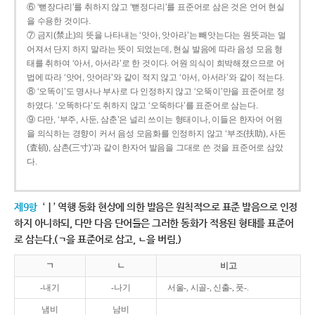
⑥ ‘뻗장다리’를 취하지 않고 ‘뻗정다리’를 표준어로 삼은 것은 언어 현실
을 수용한 것이다.
⑦ 금지(禁止)의 뜻을 나타내는 ‘앗아, 앗아라’는 빼앗는다는 원뜻과는 멀
어져서 단지 하지 말라는 뜻이 되었는데, 현실 발음에 따라 음성 모음 형
태를 취하여 ‘아서, 아서라’로 한 것이다. 어원 의식이 희박해졌으므로 어
법에 따라 ‘앗어, 앗어라’와 같이 적지 않고 ‘아서, 아서라’와 같이 적는다.
⑧ ‘오똑이’도 명사나 부사로 다 인정하지 않고 ‘오뚝이’만을 표준어로 정
하였다. ‘오똑하다’도 취하지 않고 ‘오뚝하다’를 표준어로 삼는다.
⑨ 다만, ‘부주, 사둔, 삼춘’은 널리 쓰이는 형태이나, 이들은 한자어 어원
을 의식하는 경향이 커서 음성 모음화를 인정하지 않고 ‘부조(扶助), 사돈
(査頓), 삼촌(三寸)’과 같이 한자어 발음을 그대로 쓴 것을 표준어로 삼았
다.
제9항
‘ㅣ’ 역행 동화 현상에 의한 발음은 원칙적으로 표준 발음으로 인정
하지 아니하되, 다만 다음 단어들은 그러한 동화가 적용된 형태를 표준어
로 삼는다.(ㄱ을 표준어로 삼고, ㄴ을 버림.)
ㄱ
ㄴ
비고
-내기
-나기
서울-, 시골-, 신출-, 풋-.
냄비
남비