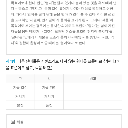
목적어로 취한다. 반면 ‘떨다’는 달려 있거나 붙어 있는 것을 쳐서 떼어 낸
다는 뜻으로, ‘먼지, 재’ 등과 같이 떨어져 나가는 대상을 목적어로 취한
다. 따라서 ‘먼지를 떨기 위해 옷을 털다’와 같이 쓸 수 있다. 이러한 쓰임
을 고려하면 ‘재떨이, 먼지떨이’가 올바른 표기가 된다. 그러나 ‘재물’이
목적어로 쓰이는 경우에는 유사한 의미로도 쓰인다. ‘털다’는 ‘남이 가진
재물을 몽땅 빼앗거나 그것이 보관된 장소를 모조리 뒤지어 훔치다’를,
‘떨다’는 ‘남에게서 재물을 모조리 훔치거나 빼앗다’를 뜻한다. 다만, ‘먹
다’와 결합해 합성어로 쓸 때에는 ‘털어먹다’로 쓴다.
제4항
다음 단어들은 거센소리로 나지 않는 형태를 표준어로 삼는다.(ㄱ
을 표준어로 삼고, ㄴ을 버림.)
ㄱ
ㄴ
비고
가을-갈이
가을-카리
거시기
거시키
분침
푼침
해설