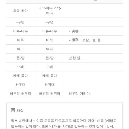
괴퍅-하다/괴팩-
괴팍-하다
하다
-구먼
-구면
미루-나무
미류-나무
←美柳~.
미륵
미력
←彌勒. ~보살, ~불, 돌~.
여느
여늬
온-달
왼-달
만 한 달.
으레
으례
케케-묵다
켸켸-묵다
허우대
허위대
허우적-허우적
허위적-허위적
허우적-거리다.
해설
일부 방언에서는 이중 모음을 단모음으로 발음한다. 가령 ‘벼’를 [베]라고
발음하는 일이 있다. 또한 ‘사과’를 [사가]로 발음하는 것과 같이 ‘ㅚ, ㅟ,