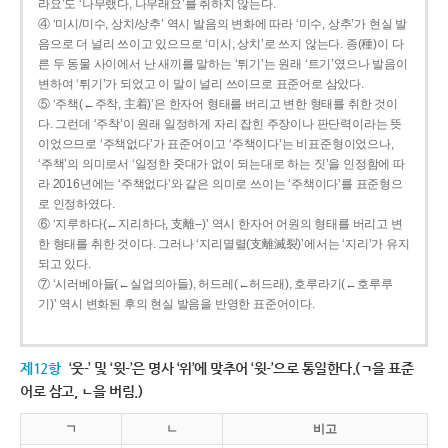
라요’도 ‘나무랬다, 나무래요’를 취하지 않는다.
④ ‘미시/미수, 상치/상추’ 역시 발음의 변화에 따라 ‘미수, 상추’가 현실 발
음으로 더 널리 쓰이고 있으므로 ‘미시, 상치’로 쓰지 않는다. 종(種)이 다
른 두 동물 사이에서 난 새끼를 말하는 ‘튀기’는 원래 ‘트기’였으나 발음이
변하여 ‘튀기’가 되었고 이 말이 널리 쓰이므로 표준어로 삼았다.
⑤ ‘주책(←주착, 主着)’은 한자어 형태를 버리고 변한 형태를 취한 것이
다. 그런데 ‘주착’이 원래 일정하게 자리 잡힌 주장이나 판단력이라는 뜻
이었으므로 ‘주책없다’가 표준어이고 ‘주책이다’는 비표준형이었으나,
‘주책’의 의미로서 ‘일정한 줏대가 없이 되는대로 하는 짓’을 인정함에 따
라 2016년에는 ‘주책없다’와 같은 의미로 쓰이는 ‘주책이다’를 표준형으
로 인정하였다.
⑥ ‘지루하다(←지리하다, 支離--)’ 역시 한자어 어원의 형태를 버리고 변
한 형태를 취한 것이다. 그러나 ‘지리멸렬(支離滅裂)’에서는 ‘지리’가 유지
되고 있다.
⑦ ‘시러베아들(←실업의아들), 허드레(←허드래), 호루라기(←호루루
기)’ 역시 변화된 후의 현실 발음을 반영한 표준어이다.
제12항
‘웃-’ 및 ‘윗-’은 명사 ‘위’에 맞추어 ‘윗-’으로 통일한다.(ㄱ을 표준
어로 삼고, ㄴ을 버림.)
ㄱ
ㄴ
비고