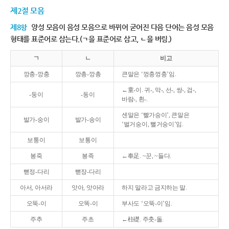
제2절 모음
제8항
양성 모음이 음성 모음으로 바뀌어 굳어진 다음 단어는 음성 모음
형태를 표준어로 삼는다.(ㄱ을 표준어로 삼고, ㄴ을 버림.)
ㄱ
ㄴ
비고
깡충-깡충
깡총-깡총
큰말은 ‘껑충껑충’임.
←童-이. 귀-, 막-, 선-, 쌍-, 검-,
-둥이
-동이
바람-, 흰-.
센말은 ‘빨가숭이’, 큰말은
발가-숭이
발가-송이
‘벌거숭이, 뻘거숭이’임.
보퉁이
보통이
봉죽
봉족
←奉足. ~꾼, ~들다.
뻗정-다리
뻗장-다리
아서, 아서라
앗아, 앗아라
하지 말라고 금지하는 말.
오뚝-이
오똑-이
부사도 ‘오뚝-이’임.
주추
주초
←柱礎. 주춧-돌.