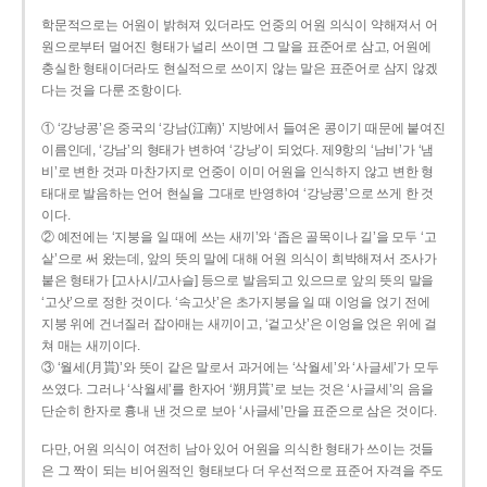
학문적으로는 어원이 밝혀져 있더라도 언중의 어원 의식이 약해져서 어
원으로부터 멀어진 형태가 널리 쓰이면 그 말을 표준어로 삼고, 어원에
충실한 형태이더라도 현실적으로 쓰이지 않는 말은 표준어로 삼지 않겠
다는 것을 다룬 조항이다.
① ‘강낭콩’은 중국의 ‘강남(江南)’ 지방에서 들여온 콩이기 때문에 붙여진
이름인데, ‘강남’의 형태가 변하여 ‘강낭’이 되었다. 제9항의 ‘남비’가 ‘냄
비’로 변한 것과 마찬가지로 언중이 이미 어원을 인식하지 않고 변한 형
태대로 발음하는 언어 현실을 그대로 반영하여 ‘강낭콩’으로 쓰게 한 것
이다.
② 예전에는 ‘지붕을 일 때에 쓰는 새끼’와 ‘좁은 골목이나 길’을 모두 ‘고
샅’으로 써 왔는데, 앞의 뜻의 말에 대해 어원 의식이 희박해져서 조사가
붙은 형태가 [고사시/고사슬] 등으로 발음되고 있으므로 앞의 뜻의 말을
‘고삿’으로 정한 것이다. ‘속고삿’은 초가지붕을 일 때 이엉을 얹기 전에
지붕 위에 건너질러 잡아매는 새끼이고, ‘겉고삿’은 이엉을 얹은 위에 걸
쳐 매는 새끼이다.
③ ‘월세(月貰)’와 뜻이 같은 말로서 과거에는 ‘삭월세’와 ‘사글세’가 모두
쓰였다. 그러나 ‘삭월세’를 한자어 ‘朔月貰’로 보는 것은 ‘사글세’의 음을
단순히 한자로 흉내 낸 것으로 보아 ‘사글세’만을 표준으로 삼은 것이다.
다만, 어원 의식이 여전히 남아 있어 어원을 의식한 형태가 쓰이는 것들
은 그 짝이 되는 비어원적인 형태보다 더 우선적으로 표준어 자격을 주도