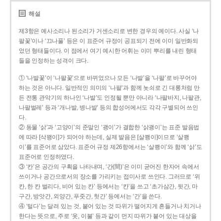
해설
제3항은 예사소리나 된소리가 거센소리로 변한 경우의 예이다. 사실 ‘나
팔꽃’이나 ‘끄나풀’ 등은 이 표준어 규정이 공표되기 전에 이미 일반화되
었던 형태들이다. 이 점에서 여기 예시한 어휘는 이미 뿌리를 내린 형태
들을 인정하는 성격이 크다.
① ‘나발꽃’이 ‘나팔꽃’으로 바뀌었으나 모든 ‘나발’을 ‘나팔’로 바꾸어야
하는 것은 아니다. 일반적인 의미의 ‘나팔’과 함께 놋쇠로 긴 대롱처럼 만
든 전통 관악기의 하나인 ‘나발’도 인정될 뿐만 아니라 ‘나팔바지, 나팔관,
나팔벌레’ 등과 ‘개나발, 병나발’ 등의 합성어에서도 각각 구별되어 쓰인
다.
② 동물 ‘삵’과 ‘고양이’의 준말인 ‘괭이’가 결합한 ‘삵괭이’는 표준 발음법
에 따라 [삭꽹이]가 되어야 하는데, 실제 발음은 [살쾡이]이므로 ‘살쾡
이’를 표준어로 삼았다. 표준어 규정 제26항에서는 ‘살쾡이’와 함께 ‘삵’도
표준어로 인정하였다.
③ ‘칸’은 공간의 구획을 나타내며, ‘간(間)’은 이미 굳어진 한자어 속에서
쓰이거나 공간으로서의 장소를 가리키는 접미사로 쓰인다. 그러므로 ‘위
칸, 한 칸 벌리다, 비어 있는 칸’ 등에서는 ‘칸’을 쓰고 ‘초가삼간, 뒷간, 마
구간, 방앗간, 외양간, 푸줏간, 헛간’ 등에서는 ‘간’을 쓴다.
④ ‘털다’는 달려 있는 것, 붙어 있는 것 따위가 떨어지게 흔들거나 치거나
한다는 뜻으로, 주로 ‘옷, 이불’ 등과 같이 먼지 따위가 붙어 있는 대상을