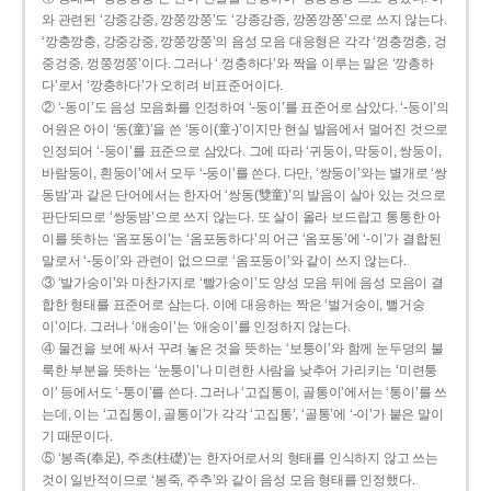
와 관련된 ‘강중강중, 깡쭝깡쭝’도 ‘강종강종, 깡쫑깡쫑’으로 쓰지 않는다.
‘깡충깡충, 강중강중, 깡쭝깡쭝’의 음성 모음 대응형은 각각 ‘껑충껑충, 겅
중겅중, 껑쭝껑쭝’이다. 그러나 ‘ 껑충하다’와 짝을 이루는 말은 ‘깡총하
다’로서 ‘깡충하다’가 오히려 비표준어이다.
② ‘-동이’도 음성 모음화를 인정하여 ‘-둥이’를 표준어로 삼았다. ‘-둥이’의
어원은 아이 ‘동(童)’을 쓴 ‘동이(童-)’이지만 현실 발음에서 멀어진 것으로
인정되어 ‘-둥이’를 표준으로 삼았다. 그에 따라 ‘귀둥이, 막둥이, 쌍둥이,
바람둥이, 흰둥이’에서 모두 ‘-둥이’를 쓴다. 다만, ‘쌍둥이’와는 별개로 ‘쌍
동밤’과 같은 단어에서는 한자어 ‘쌍동(雙童)’의 발음이 살아 있는 것으로
판단되므로 ‘쌍둥밤’으로 쓰지 않는다. 또 살이 올라 보드랍고 통통한 아
이를 뜻하는 ‘옴포동이’는 ‘옴포동하다’의 어근 ‘옴포동’에 ‘-이’가 결합된
말로서 ‘-둥이’와 관련이 없으므로 ‘옴포둥이’와 같이 쓰지 않는다.
③ ‘발가숭이’와 마찬가지로 ‘빨가숭이’도 양성 모음 뒤에 음성 모음이 결
합한 형태를 표준어로 삼는다. 이에 대응하는 짝은 ‘벌거숭이, 뻘거숭
이’이다. 그러나 ‘애송이’는 ‘애숭이’를 인정하지 않는다.
④ 물건을 보에 싸서 꾸려 놓은 것을 뜻하는 ‘보퉁이’와 함께 눈두덩의 불
룩한 부분을 뜻하는 ‘눈퉁이’나 미련한 사람을 낮추어 가리키는 ‘미련퉁
이’ 등에서도 ‘-퉁이’를 쓴다. 그러나 ‘고집통이, 골통이’에서는 ‘통이’를 쓰
는데, 이는 ‘고집통이, 골통이’가 각각 ‘고집통’, ‘골통’에 ‘-이’가 붙은 말이
기 때문이다.
⑤ ‘봉족(奉足), 주초(柱礎)’는 한자어로서의 형태를 인식하지 않고 쓰는
것이 일반적이므로 ‘봉죽, 주추’와 같이 음성 모음 형태를 인정했다.