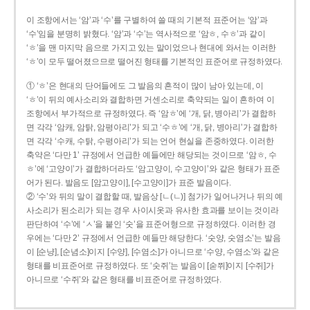
이 조항에서는 ‘암’과 ‘수’를 구별하여 쓸 때의 기본적 표준어는 ‘암’과
‘수’임을 분명히 밝혔다. ‘암’과 ‘수’는 역사적으로 ‘암ㅎ, 수ㅎ’과 같이
‘ㅎ’을 맨 마지막 음으로 가지고 있는 말이었으나 현대에 와서는 이러한
‘ㅎ’이 모두 떨어졌으므로 떨어진 형태를 기본적인 표준어로 규정하였다.
① ‘ㅎ’은 현대의 단어들에도 그 발음의 흔적이 많이 남아 있는데, 이
‘ㅎ’이 뒤의 예사소리와 결합하면 거센소리로 축약되는 일이 흔하여 이
조항에서 부가적으로 규정하였다. 즉 ‘암ㅎ’에 ‘개, 닭, 병아리’가 결합하
면 각각 ‘암캐, 암탉, 암평아리’가 되고 ‘수ㅎ’에 ‘개, 닭, 병아리’가 결합하
면 각각 ‘수캐, 수탉, 수평아리’가 되는 언어 현실을 존중하였다. 이러한
축약은 ‘다만 1’ 규정에서 언급한 예들에만 해당되는 것이므로 ‘암ㅎ, 수
ㅎ’에 ‘고양이’가 결합하더라도 ‘암고양이, 수고양이’와 같은 형태가 표준
어가 된다. 발음도 [암고양이], [수고양이]가 표준 발음이다.
② ‘수’와 뒤의 말이 결합할 때, 발음상 [ㄴ(ㄴ)] 첨가가 일어나거나 뒤의 예
사소리가 된소리가 되는 경우 사이시옷과 유사한 효과를 보이는 것이라
판단하여 ‘수’에 ‘ㅅ’을 붙인 ‘숫’을 표준어형으로 규정하였다. 이러한 경
우에는 ‘다만 2’ 규정에서 언급한 예들만 해당한다. ‘숫양, 숫염소’는 발음
이 [순냥], [순념소]이지 [수양], [수염소]가 아니므로 ‘수양, 수염소’와 같은
형태를 비표준어로 규정하였다. 또 ‘숫쥐’는 발음이 [숟쮜]이지 [수쥐]가
아니므로 ‘수쥐’와 같은 형태를 비표준어로 규정하였다.