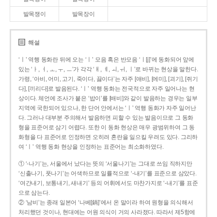
발목쟁이
발목장이
해설
‘ㅣ’ 역행 동화란 뒤에 오는 ‘ㅣ’ 모음 혹은 반모음 ‘ㅣ[j]’에 동화되어 앞에
있는 ‘ㅏ, ㅓ, ㅗ, ㅜ, ㅡ’가 각각 ‘ㅐ, ㅔ, ㅚ, ㅟ, ㅣ’로 바뀌는 현상을 말한다.
가령, ‘아비, 어미, 고기, 죽이다, 끓이다’는 자주 [애비], [에미], [괴기], [쥐기
다], [끼리다]로 발음된다. ‘ㅣ’ 역행 동화는 전국적으로 자주 일어나는 현
상이다. 체언에 조사가 붙은 ‘밥이’를 [배비]와 같이 발음하는 경우는 일부
지역에 국한되어 있으나, 한 단어 안에서는 ‘ㅣ’ 역행 동화가 자주 일어난
다. 그러나 대부분 주의해서 발음하면 피할 수 있는 발음이므로 그 동화
형을 표준어로 삼기 어렵다. 또한 이 동화 현상은 매우 광범위하여 그 동
화형을 다 표준어로 인정하면 오히려 혼란을 일으킬 우려도 있다. 그리하
여 ‘ㅣ’ 역행 동화 현상을 인정하는 표준어는 최소화하였다.
① ‘-나기’는, 서울에서 났다는 뜻의 ‘서울나기’는 그대로 쓰임 직하지만
‘신출나기, 풋나기’는 어색하므로 일률적으로 ‘-내기’를 표준으로 삼았다.
‘여간내기, 보통내기, 새내기’ 등의 어휘에서도 마찬가지로 ‘-내기’를 표준
으로 삼는다.
② ‘남비’는 종래 일본어 ‘나베[鍋]’에서 온 말이라 하여 원형을 의식해서
처리했던 것이나, 현대에는 어원 의식이 거의 사라졌다. 따라서 제5항에