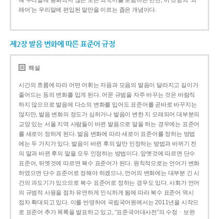
해 우리말에 동화되지 않은 모든 외국어를 포함하는 반면, 이 조항의 ‘외
래어’는 우리말에 편입된 말만을 이르는 좁은 개념이다.
제2장 발음 변화에 따른 표준어 규정
해설
시간의 흐름에 따라 어떤 어휘는 자음과 모음의 발음이 달라지고 길이가
줄어드는 등의 변화를 입게 된다. 어문 규범을 자주 바꾸는 것은 바람직
하지 않으므로 발음에 다소의 변화를 입어도 표준어를 곧바로 바꾸지는
않지만, 발음 변화의 정도가 심하거나 발음이 변한 지 오래되어 대부분의
교양 있는 서울 지역 사람들이 바뀐 발음으로 말을 하는 경우에는 표준어
를 새로이 정하게 된다. 발음 변화에 따라 새로이 표준어를 정하는 방법
에는 두 가지가 있다. 발음이 바뀐 후의 말만 인정하는 방법과 바뀌기 전
의 말과 바뀐 후의 말을 모두 인정하는 방법이다. 앞엣것에 따르면 단수
표준어, 뒤엣것에 따르면 복수 표준어가 된다. 원칙적으로는 언어가 변화
하였으면 단수 표준어로 정해야 하겠으나, 언어의 변화에는 대부분 긴 시
간의 과도기가 있으므로 복수 표준어로 정하는 경우도 있다. 사회가 언어
의 규범적 사용을 점차 유연하게 인식하게 됨에 따라 복수 표준어 역시
점차 확대되고 있다. 이를 반영하여 국립국어원에서는 2011년을 시작으
로 표준어 추가 목록을 발표하고 있고, “표준국어대사전”의 수정ㆍ보완