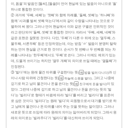
이, 돐을’의 발음인 [돌씨], [돌쓸]이 언어 현실에 있는 발음이 아니므로 ‘돌’
하나로 통합한 것이다.
② 과거에 ‘두째, 세째’는 ‘첫째’와 함께 차례를, ‘둘째, 셋째’는 ‘하나째’와
함께 ‘사과를 벌써 셋째 먹는다’에서와 같이 수량을 나타내는 것으로 구
별하여 써 왔다. 그러나 언어 현실에서 이와 같은 구별은 인위적인 것이
라고 판단되어 ‘둘째, 셋째’로 통합한 것이다. 따라서 ‘두째, 세째, 네째’와
같은 표현은 잘못된 것이다. 다만, ‘두째’가 다른 수 뒤에 오는 ‘열두째, 스
물두째, 서른두째’ 등은 인정하였는데, 이는 받침 ‘ㄹ’ 발음이 분명히 탈락
하는 언어 현실을 근거로 한 것이다. 순서가 첫 번째나 두 번째쯤 되는 차
례를 나타내는 ‘한두째’에서도 ‘두째’로 쓴다. 그러나 이에도 예외가 있는
데, 드물게 쓰이기는 하지만 ‘열두 개째’의 의미로 쓰일 때에는 ‘열둘째’가
인정된다.
③ ‘빌다’에는 원래 물건 따위를 구걸한다는 뜻
과 신
(
밥을 빌러 다니다)
예
이나 사람 따위에 간청한다는 뜻
, 그리고 나중에
(
하늘에 소원을 빌다)
예
갚기로 하고 남의 물건이나 돈을 쓴다는 뜻
이 있
(
친구에게 돈을 빌다)
예
었다. 그런데 나중에 갚기로 하고 남의 물건이나 돈을 쓴다는 뜻의 ‘빌
다’는 ‘빌리다’로 형태가 바뀜에 따라 ‘빌다’를 버리고 ‘빌리다’를 표준어
로 삼은 것이다. ‘빌리다’는 원래 ‘빌다’의 피동형으로서 대가를 받기로 하
고 남에게 물건이나 돈 따위를 내어 주는 것을 뜻하는 말이었다. 그러나
새로운 뜻으로 쓰임에 따라 원래의 의미는 잃어버리게 되었다. 그래서 원
래의 의미로는 ‘빌려주다’가 ‘빌리다’를 대신하여 쓰이게 되었다.