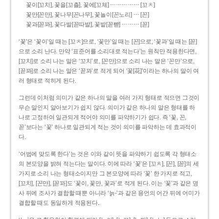
……………
꽃이[꼬치], 꽃을[꼬츨], 꽃에[꼬체]
[꼬ㅊ]
…
꽃만[꼰만], 꽃나무[꼰나무], 꽃놀이[꼰노리]
[꼰]
………
꽃과[꼳꽈], 꽃다발[꼳따발], 꽃밭[꼳빧]
[꼳]
‘꽃’은 ‘꽃이’일 때는 [꼬ㅊ]으로, ‘꽃만’일 때는 [꼰]으로, ‘꽃과’일 때는 [꼳]
으로 소리 난다. 만약 ‘표준어를 소리대로 적는다’는 원칙만 적용한다면,
[꼬치]로 소리 나는 말은 ‘꼬치’로, [꼰만]으로 소리 나는 말은 ‘꼰만’으로,
[꼳꽈]로 소리 나는 말은 ‘꼳꽈’로 적게 되어 ‘꽃[花]’이라는 하나의 말이 여
러 형태로 적히게 된다.
그런데 이처럼 의미가 같은 하나의 말을 여러 가지 형태로 적으면 그것이
무슨 말인지 알아보기가 쉽지 않다. 의미가 같은 하나의 말은 형태를 하
나로 고정하여 일관되게 적어야 의미를 파악하기가 쉽다. 즉 ‘꽃, 꼰,
꼳’보다는 ‘꽃’ 하나로 일관되게 적는 것이 의미를 파악하는 데 효과적이
다.
‘어법에 맞도록 한다’는 것은 이와 같이 뜻을 파악하기 쉽도록 각 형태소
의 본모양을 밝혀 적는다는 말이다. 이에 따라 ‘꽃’은 [꼬ㅊ], [꼰], [꼳]의 세
가지로 소리 나는 형태소이지만 그 본모양에 따라 ‘꽃’ 한 가지로 적고,
[꼬치], [꼰만], [꼳꽈]도 ‘꽃이, 꽃만, 꽃과’로 적게 된다. 이는 ‘꽃’과 같은 명
사 뒤에 조사가 결합할 때뿐 아니라 ‘늙-’과 같은 용언의 어간 뒤에 어미가
결합할 때도 동일하게 적용된다.