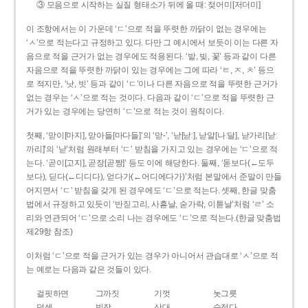
③ 모음으로 시작하는 실질 형태소가 뒤에 올 때: 젖어미[저더미]
이 조항에서는 이 가운데 ‘ㄷ’으로 적을 뚜렷한 까닭이 없는 경우에는
‘ㅅ’으로 적는다고 규정하고 있다. 다만 그 예시에서 보듯이 이는 다른 자
음으로 적을 근거가 없는 경우에도 적용된다. ‘밭, 빚, 꽃’ 등과 같이 다른
자음으로 적을 뚜렷한 까닭이 있는 경우에는 그에 따라 ‘ㅌ, ㅈ, ㅊ’ 등으
로 적지만, ‘낫, 빗’ 등과 같이 ‘ㄷ’이나 다른 자음으로 적을 뚜렷한 근거가
없는 경우는 ‘ㅅ’으로 적는 것이다. 다음과 같이 ‘ㄷ’으로 적을 뚜렷한 근
거가 있는 경우에는 당연히 ‘ㄷ’으로 적는 것이 원칙이다.
첫째, ‘맏이[마지], 맏아들[마다들]’의 ‘맏-’, ‘낟[낟ː], 낟알[나ː달], 낟가리[낟ː
까리]’의 ‘낟’처럼 원래부터 ‘ㄷ’ 받침을 가지고 있는 경우에는 ‘ㄷ’으로 적
는다. ‘곧이[고지], 곧장[곧짱]’ 등도 이에 해당한다. 둘째, ‘돋보다(←도두
보다), 딛다(←디디다), 얻다가(←어디에다가)’처럼 본말에서 준말이 만들
어지면서 ‘ㄷ’ 받침을 갖게 된 경우에도 ‘ㄷ’으로 적는다. 셋째, 한글 맞춤
법에서 규정하고 있듯이 ‘반짇고리, 사흗날, 숟가락, 이튿날’처럼 ‘ㄹ’ 소
리와 연관되어 ‘ㄷ’으로 소리 나는 경우에도 ‘ㄷ’으로 적는다.(한글 맞춤법
제29항 참조)
이처럼 ‘ㄷ’으로 적을 근거가 있는 경우가 아니어서 관습대로 ‘ㅅ’으로 적
는 예로는 다음과 같은 것들이 있다.
걸핏하면
그까짓
기껏
놋그릇
덧셈
빗장
삿대
숫접다