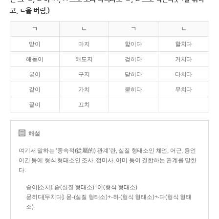
고, ㄴ을 버림.)
ㄱ
ㄴ
ㄱ
ㄴ
맏이
마지
핥이다
할치다
해돋이
해도지
걷히다
거치다
굳이
구지
닫히다
다치다
같이
가치
묻히다
무치다
끝이
끄치
해설
여기서 말하는 ‘종속적(從屬的) 관계’란, 실질 형태소인 체언, 어근, 용언
어간 등에 형식 형태소인 조사, 접미사, 어미 등이 결합하는 관계를 말한
다.
솥이[소치]: 솥(실질 형태소)+이(형식 형태소)
묻히다[무치다]: 묻­-(실질 형태소)+­-히­-(형식 형태소)+-다(형식 형태
소)