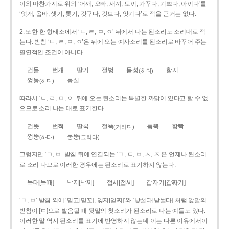
이와 마찬가지로 위의 ‘어깨, 오빠, 새끼, 토끼, 가꾸다, 기쁘다, 아끼다’를
‘엇개, 옵바, 샛기, 톳기, 갓구다, 깃브다, 앗기다’로 적을 근거는 없다.
2. 또한 한 형태소에서 ‘ㄴ, ㄹ, ㅁ, ㅇ’ 뒤에서 나는 된소리도 소리대로 적
는다. 받침 ‘ㄴ, ㄹ, ㅁ, ㅇ’은 뒤에 오는 예사소리를 된소리로 바꾸어 주는
필연적인 조건이 아니다.
건들
번개
딸기
절벙
듬성
함지
(하다)
껑둥
뭉실
(하다)
따라서 ‘ㄴ, ㄹ, ㅁ, ㅇ’ 뒤에 오는 된소리는 특별한 까닭이 있다고 할 수 없
으므로 소리 나는 대로 표기한다.
건뜻
번쩍
딸꾹
절뚝
듬뿍
함빡
(거리다)
껑뚱
뭉뚱
(하다)
(그리다)
그렇지만 ‘ㄱ, ㅂ’ 받침 뒤에 연결되는 ‘ㄱ, ㄷ, ㅂ, ㅅ, ㅈ’은 언제나 된소리
로 소리 나므로 이러한 경우에는 된소리로 표기하지 않는다.
늑대[늑때]
낙지[낙찌]
접시[접씨]
갑자기[갑짜기]
‘ㄱ, ㅂ’ 받침 외에 ‘믿고[믿꼬], 잊지[읻찌]’와 ‘낯설다[낟썰다]’처럼 앞말의
받침이 [ㄷ]으로 발음될 때 뒷말의 첫소리가 된소리로 나는 예들도 있다.
이러한 말 역시 된소리를 표기에 반영하지 않는데 이는 다른 이유에서이