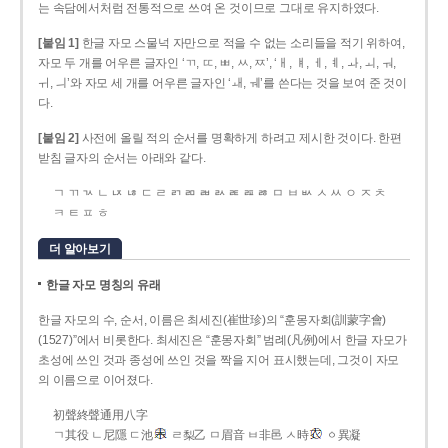
는 속담에서처럼 전통적으로 쓰여 온 것이므로 그대로 유지하였다.
[붙임 1]
한글 자모 스물넉 자만으로 적을 수 없는 소리들을 적기 위하여,
자모 두 개를 어우른 글자인 ‘ㄲ, ㄸ, ㅃ, ㅆ, ㅉ’, ‘ㅐ, ㅒ, ㅔ, ㅖ, ㅘ, ㅚ, ㅝ,
ㅟ, ㅢ’와 자모 세 개를 어우른 글자인 ‘ㅙ, ㅞ’를 쓴다는 것을 보여 준 것이
다.
[붙임 2]
사전에 올릴 적의 순서를 명확하게 하려고 제시한 것이다. 한편
받침 글자의 순서는 아래와 같다.
ㄱ ㄲ ㄳ ㄴ ㄵ ㄶ ㄷ ㄹ ㄺ ㄻ ㄼ ㄽ ㄾ ㄿ ㅀ ㅁ ㅂ ㅄ ㅅ ㅆ ㅇ ㅈ ㅊ
ㅋ ㅌ ㅍ ㅎ
더 알아보기
한글 자모 명칭의 유래
한글 자모의 수, 순서, 이름은 최세진(崔世珍)의 “훈몽자회(訓蒙字會)
(1527)”에서 비롯한다. 최세진은 “훈몽자회” 범례(凡例)에서 한글 자모가
초성에 쓰인 것과 종성에 쓰인 것을 짝을 지어 표시했는데, 그것이 자모
의 이름으로 이어졌다.
初聲終聲通用八字
ㄱ其役 ㄴ尼隱 ㄷ池
ㄹ梨乙 ㅁ眉音 ㅂ非邑 ㅅ時
ㆁ異凝