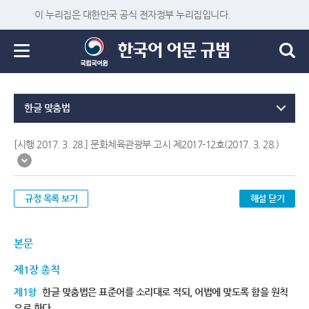
이 누리집은 대한민국 공식 전자정부 누리집입니다.
한글 맞춤법
[시행 2017. 3. 28.] 문화체육관광부 고시 제2017-12호(2017. 3. 28.)
규정 목록 보기
해설 닫기
본문
제1장 총칙
제1항
한글 맞춤법은 표준어를 소리대로 적되, 어법에 맞도록 함을 원칙
으로 한다.