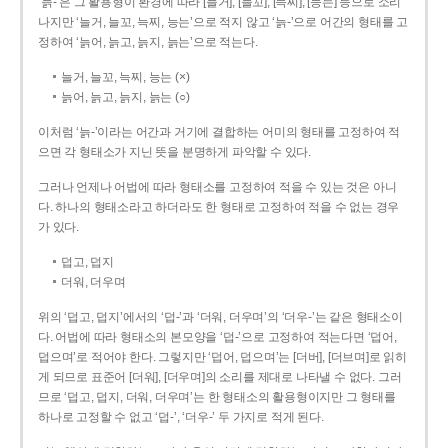
‘늙-’은 그 활용형이 환경에 따라 [늘거], [늘꼬], [늑찌], [능는] 등으로 소리
나지만 ‘늘거, 늘꼬, 늑찌, 능는’으로 적지 않고 ‘늙-’으로 어간의 형태를 고
정하여 ‘늙어, 늙고, 늙지, 늙는’으로 적는다.
늘거, 늘꼬, 늑찌, 능는 (×)
늙어, 늙고, 늙지, 늙는 (○)
이처럼 ‘늙-­’이라는 어간과 거기에 결합하는 어미의 형태를 고정하여 적
으면 각 형태소가 지닌 뜻을 분명하게 파악할 수 있다.
그러나 언제나 어법에 따라 형태소를 고정하여 적을 수 있는 것은 아니
다. 하나의 형태소라고 하더라도 한 형태로 고정하여 적을 수 없는 경우
가 있다.
덥고, 덥지
더워, 더우며
위의 ‘덥고, 덥지’에서의 ‘덥-­’과 ‘더워, 더우며’의 ‘더우-­’는 같은 형태소이
다. 어법에 따라 형태소의 본모양을 ‘덥-­’으로 고정하여 적는다면 ‘덥어,
덥으며’로 적어야 한다. 그렇지만 ‘덥어, 덥으며’는 [더버], [더브며]로 읽히
게 되므로 표준어 [더워], [더우며]의 소리를 제대로 나타낼 수 없다. 그러
므로 ‘덥고, 덥지, 더워, 더우며’는 한 형태소의 활용형이지만 그 형태를
하나로 고정할 수 없고 ‘덥-’, ‘더우-’ 두 가지로 적게 된다.