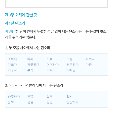
제3장 소리에 관한 것
제1절 된소리
제5항
한 단어 안에서 뚜렷한 까닭 없이 나는 된소리는 다음 음절의 첫소
리를 된소리로 적는다.
1. 두 모음 사이에서 나는 된소리
소쩍새
어깨
오빠
으뜸
아끼다
기쁘다
깨끗하다
어떠하다
해쓱하다
가끔
거꾸로
부썩
어찌
이따금
2. ‘ㄴ, ㄹ, ㅁ, ㅇ’ 받침 뒤에서 나는 된소리
산뜻하다
잔뜩
살짝
훨씬
담뿍
움찔
몽땅
엉뚱하다