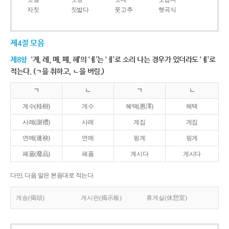
자칫
짓밟다
풋고추
햇곡식
제4절 모음
제8항
‘계, 례, 몌, 폐, 혜’의 ‘ㅖ’는 ‘ㅔ’로 소리 나는 경우가 있더라도 ‘ㅖ’로
적는다. (ㄱ을 취하고, ㄴ을 버림.)
ㄱ
ㄴ
ㄱ
ㄴ
계수(桂樹)
게수
혜택(惠澤)
헤택
사례(謝禮)
사레
계집
게집
연몌(連袂)
연메
핑계
핑게
폐품(廢品)
페품
계시다
게시다
다만, 다음 말은 본음대로 적는다.
게송(偈頌)
게시판(揭示板)
휴게실(休憩室)