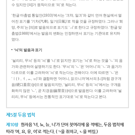
수 있지만 [의]가 원칙이므로 ‘의’로 적는다.
‘한글 마춤법 통일안(1933)’에서는 ‘긔챠, 일긔’와 같이 언어 현실에서 멀
어진 표기를 ‘기차(汽車), 일기(日氣)’로 적을 것을 규정하였다. 그러나 ‘희
망, 주의’는 [의]로 발음되므로 표기도 ‘ㅢ’로 한다고 규정하였다. ‘한글 맞
춤법(1988)’에서는 발음의 변화는 인정하면서 표기는 기존대로 유지하
였다.
‘늬’의 발음과 표기
‘늴리리, 무늬’ 등의 ‘늬’를 ‘니’로 읽지만 표기는 ‘늬’로 하는 것을 ‘ㄴ’의 음
가와 관련하여 설명하기도 한다. ‘무늬’의 ‘ㄴ’은 ‘어머니’의 ‘ㄴ’과 음가가
다르므로 이를 고려하여 ‘늬’로 적는다는 견해이다. 이에 따르면 ‘ㄴ’은
‘ㅣ(ㅑ, ㅕ, ㅛ, ㅠ)’와 결합하면 ‘어머니, 읽으니까’에서의 [니]처럼 경구개
음(硬口蓋音) [ɲ]으로 발음되지만, ‘늴리리, 무늬’ 등의 ‘늬’에서는 구개음
화하지 않은 ‘ㄴ’, 곧 치경음(齒莖音) [n]으로 발음된다. 이를 고려하여 ‘늴
리리, 무늬’ 등에서는 전통적인 표기대로 ‘늬’로 적는다고 본다.
제5절 두음 법칙
제10항
한자음 ‘녀, 뇨, 뉴, 니’가 단어 첫머리에 올 적에는, 두음 법칙에
따라 ‘여, 요, 유, 이’로 적는다. (ㄱ을 취하고, ㄴ을 버림.)