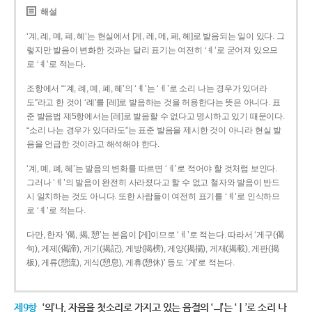
해설
‘계, 례, 몌, 폐, 혜’는 현실에서 [게, 레, 메, 페, 헤]로 발음되는 일이 있다. 그
렇지만 발음이 변화한 것과는 달리 표기는 여전히 ‘ㅖ’로 굳어져 있으므
로 ‘ㅖ’로 적는다.
조항에서 “‘계, 례, 몌, 폐, 혜’의 ‘ㅖ’는 ‘ㅔ’로 소리 나는 경우가 있더라
도”라고 한 것이 ‘례’를 [레]로 발음하는 것을 허용한다는 뜻은 아니다. 표
준 발음법 제5항에서는 [레]로 발음할 수 없다고 명시하고 있기 때문이다.
“소리 나는 경우가 있더라도”는 표준 발음을 제시한 것이 아니라 현실 발
음을 언급한 것이라고 해석해야 한다.
‘계, 몌, 폐, 혜’는 발음의 변화를 따르면 ‘ㅔ’로 적어야 할 것처럼 보인다.
그러나 ‘ㅖ’의 발음이 완전히 사라졌다고 할 수 없고 철자와 발음이 반드
시 일치하는 것도 아니다. 또한 사람들이 여전히 표기를 ‘ㅖ’로 인식하므
로 ‘ㅖ’로 적는다.
다만, 한자 ‘偈, 揭, 憩’는 본음이 [게]이므로 ‘ㅔ’로 적는다. 따라서 ‘게구(偈
句), 게제(偈諦), 게기(揭記), 게방(揭榜), 게양(揭揚), 게재(揭載), 게판(揭
板), 게류(憩流), 게식(憩息), 게휴(憩休)’ 등도 ‘게’로 적는다.
제9항
‘의’나, 자음을 첫소리로 가지고 있는 음절의 ‘ㅢ’는 ‘ㅣ’로 소리 나