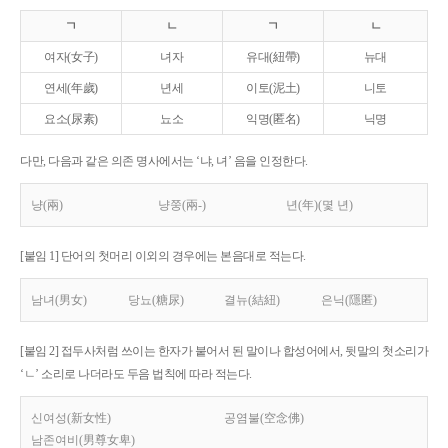
ㄱ
ㄴ
ㄱ
ㄴ
여자(女子)
녀자
유대(紐帶)
뉴대
연세(年歲)
년세
이토(泥土)
니토
요소(尿素)
뇨소
익명(匿名)
닉명
다만, 다음과 같은 의존 명사에서는 ‘냐, 녀’ 음을 인정한다.
냥(兩)
냥쭝(兩-)
년(年)(몇 년)
[붙임 1] 단어의 첫머리 이외의 경우에는 본음대로 적는다.
남녀(男女)
당뇨(糖尿)
결뉴(結紐)
은닉(隱匿)
[붙임 2] 접두사처럼 쓰이는 한자가 붙어서 된 말이나 합성어에서, 뒷말의 첫소리가
‘ㄴ’ 소리로 나더라도 두음 법칙에 따라 적는다.
신여성(新女性)
공염불(空念佛)
남존여비(男尊女卑)