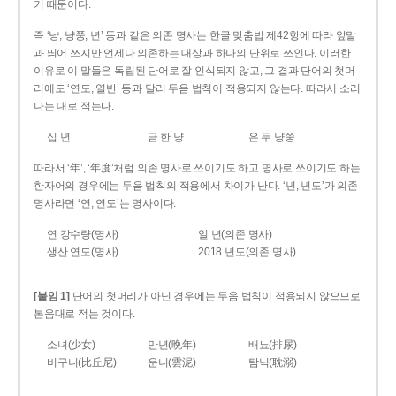
기 때문이다.
즉 ‘냥, 냥쭝, 년’ 등과 같은 의존 명사는 한글 맞춤법 제42항에 따라 앞말
과 띄어 쓰지만 언제나 의존하는 대상과 하나의 단위로 쓰인다. 이러한
이유로 이 말들은 독립된 단어로 잘 인식되지 않고, 그 결과 단어의 첫머
리에도 ‘연도, 열반’ 등과 달리 두음 법칙이 적용되지 않는다. 따라서 소리
나는 대로 적는다.
십 년
금 한 냥
은 두 냥쭝
따라서 ‘年’, ‘年度’처럼 의존 명사로 쓰이기도 하고 명사로 쓰이기도 하는
한자어의 경우에는 두음 법칙의 적용에서 차이가 난다. ‘년, 년도’가 의존
명사라면 ‘연, 연도’는 명사이다.
연 강수량(명사)
일 년(의존 명사)
생산 연도(명사)
2018 년도(의존 명사)
[붙임 1]
단어의 첫머리가 아닌 경우에는 두음 법칙이 적용되지 않으므로
본음대로 적는 것이다.
소녀(少女)
만년(晩年)
배뇨(排尿)
비구니(比丘尼)
운니(雲泥)
탐닉(耽溺)