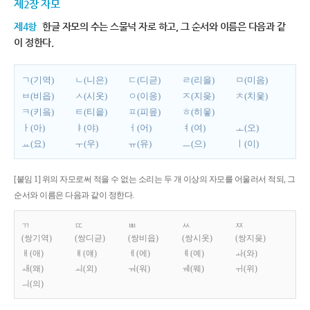
제2장 자모
제4항
한글 자모의 수는 스물넉 자로 하고, 그 순서와 이름은 다음과 같
이 정한다.
ㄱ(기역)
ㄴ(니은)
ㄷ(디귿)
ㄹ(리을)
ㅁ(미음)
ㅂ(비읍)
ㅅ(시옷)
ㅇ(이응)
ㅈ(지읒)
ㅊ(치읓)
ㅋ(키읔)
ㅌ(티읕)
ㅍ(피읖)
ㅎ(히읗)
ㅏ(아)
ㅑ(야)
ㅓ(어)
ㅕ(여)
ㅗ(오)
ㅛ(요)
ㅜ(우)
ㅠ(유)
ㅡ(으)
ㅣ(이)
[붙임 1] 위의 자모로써 적을 수 없는 소리는 두 개 이상의 자모를 어울러서 적되, 그
순서와 이름은 다음과 같이 정한다.
ㄲ
ㄸ
ㅃ
ㅆ
ㅉ
(쌍기역)
(쌍디귿)
(쌍비읍)
(쌍시옷)
(쌍지읒)
ㅐ(애)
ㅒ(얘)
ㅔ(에)
ㅖ(예)
ㅘ(와)
ㅙ(왜)
ㅚ(외)
ㅝ(워)
ㅞ(웨)
ㅟ(위)
ㅢ(의)