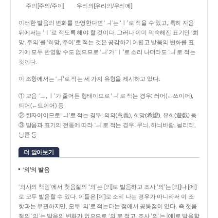
주의[주의/주이]
우리의[우리의/우리에]
이러한 발음의 변화를 반영한다면 ‘ㅢ’는 ‘ㅣ’로 적을 수 있고, 특히 자음
뒤에서는 ‘ㅣ’로 적도록 해야 할 것이다. 그러나 이미 익숙해진 표기인 ‘희
망, 주의’를 ‘히망, 주이’로 적는 것은 공감하기 어렵고 발음의 변화를 표
기에 모두 반영할 수도 없으므로 ‘ㅢ’가 ‘ㅣ’로 소리 나더라도 ‘ㅢ’로 적는
것이다.
이 조항에서는 ‘ㅢ’로 적는 세 가지 유형을 제시하고 있다.
① 모음 ‘ㅡ, ㅣ’가 줄어든 형태이므로 ‘ㅢ’로 적는 경우: 씌어(←쓰이어),
틔어(←트이어) 등
② 한자어이므로 ‘ㅢ’로 적는 경우: 의의(意義), 희망(希望), 유희(遊戱) 등
③ 발음과 표기의 전통에 따라 ‘ㅢ’로 적는 경우: 무늬, 하늬바람, 늴리리,
닁큼 등
더 알아보기
‘의’의 발음
‘의사의 책임’에서 첫음절의 ‘의’는 [의]로 발음하고 조사 ‘의’는 [의]나 [에]
로 모두 발음할 수 있다. 이들은 [이]로 소리 나는 경우가 아니라서 이 조
항과는 무관하지만, 모두 ‘의’로 적는다는 점에서 공통점이 있다. 즉 첫음
절의 ‘의’는 발음의 변화가 없으므로 ‘의’로 적고, 조사 ‘의’는 [에]로 발음할