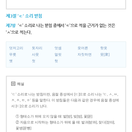
제3절 'ㄷ' 소리 받침
제7항
‘ㄷ’ 소리로 나는 받침 중에서 ‘ㄷ’으로 적을 근거가 없는 것은
‘ㅅ’으로 적는다.
덧저고리
돗자리
엇셈
웃어른
핫옷
무릇
사뭇
얼핏
자칫하면
뭇[衆]
옛
첫
헛
해설
‘ㄷ’ 소리로 나는 받침이란, 음절 종성에서 [ㄷ]으로 소리 나는 ‘ㄷ, ㅅ, ㅆ,
ㅈ, ㅊ, ㅌ, ㅎ’ 등을 말한다. 이 받침들은 다음과 같은 경우에 음절 종성에
서 [ㄷ]으로 소리가 난다.
① 형태소가 뒤에 오지 않을 때: 밭[받], 빚[빋], 꽃[꼳]
② 자음으로 시작하는 형태소가 뒤에 올 때: 밭과[받꽈], 젖다[젇따],
꽃병[꼳뼝]