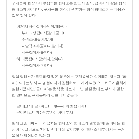
구개음화 현상에서 후행하는 형태소는 반드시 조사, 접미사와 같은 형식
형태소이어야 한다. 구개음화 현상에 관여하는 형식 형태소에는 다음과
같은 것이 있다.
이: 명사 파생 접미사(맏이, 해돋이)
부사 파생 접미사(같이, 굳이)
주격 조사(끝이, 밭이)
서술격 조사(끝이다, 밭이다)
사동 접미사(붙이다)
히: 피동 접미사(걷히다, 닫히다)
사동 접미사(굳히다)
형식 형태소가 결합하지 않은 경우에는 구개음화가 실현되지 않는다. ‘곧
이[고지]’는 부사 파생 접미사가 결합하여 부사가 되었으므로 구개음화가
실현되었지만, ‘곧이어’는 형식 형태소가 아닌 실질 형태소 부사가 결합
한 말이므로 구개음화가 실현되지 않는다.
곧이[고지]: 곧-­(어근)+­-이(부사 파생 접미사)
곧이어[고디어]: 곧(부사)+이어(부사)
현재 표준어에서 구개음화는 형태소와 형태소가 결합할 때 일어나는 현
상이다. 그러므로 ‘마디, 견디다’와 같이 하나의 형태소 내부에서는 구개
음화가 일어나지 않는다.