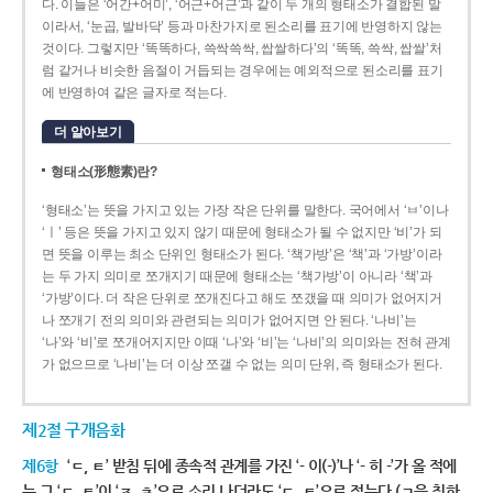
다. 이들은 ‘어간+어미’, ‘어근+어근’과 같이 두 개의 형태소가 결합된 말
이라서, ‘눈곱, 발바닥’ 등과 마찬가지로 된소리를 표기에 반영하지 않는
것이다. 그렇지만 ‘똑똑하다, 쓱싹쓱싹, 쌉쌀하다’의 ‘똑똑, 쓱싹, 쌉쌀’처
럼 같거나 비슷한 음절이 거듭되는 경우에는 예외적으로 된소리를 표기
에 반영하여 같은 글자로 적는다.
더 알아보기
형태소(形態素)란?
‘형태소’는 뜻을 가지고 있는 가장 작은 단위를 말한다. 국어에서 ‘ㅂ’이나
‘ㅣ’ 등은 뜻을 가지고 있지 않기 때문에 형태소가 될 수 없지만 ‘비’가 되
면 뜻을 이루는 최소 단위인 형태소가 된다. ‘책가방’은 ‘책’과 ‘가방’이라
는 두 가지 의미로 쪼개지기 때문에 형태소는 ‘책가방’이 아니라 ‘책’과
‘가방’이다. 더 작은 단위로 쪼개진다고 해도 쪼갰을 때 의미가 없어지거
나 쪼개기 전의 의미와 관련되는 의미가 없어지면 안 된다. ‘나비’는
‘나’와 ‘비’로 쪼개어지지만 이때 ‘나’와 ‘비’는 ‘나비’의 의미와는 전혀 관계
가 없으므로 ‘나비’는 더 이상 쪼갤 수 없는 의미 단위, 즉 형태소가 된다.
제2절 구개음화
제6항
‘ㄷ, ㅌ’ 받침 뒤에 종속적 관계를 가진 ‘- 이(-)’나 ‘- 히 -’가 올 적에
는 그 ‘ㄷ, ㅌ’이 ‘ㅈ, ㅊ’으로 소리 나더라도 ‘ㄷ, ㅌ’으로 적는다.(ㄱ을 취하