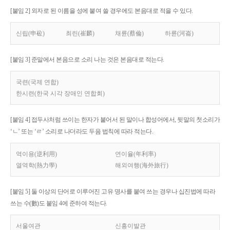
[붙임 2] 외자로 된 이름을 성에 붙여 쓸 경우에도 본음대로 적을 수 있다.
신립(申砬)
최린(崔麟)
채륜(蔡倫)
하륜(河崙)
[붙임 3] 준말에서 본음으로 소리 나는 것은 본음대로 적는다.
국련(국제 연합)
한시련(한국 시각 장애인 연합회)
[붙임 4] 접두사처럼 쓰이는 한자가 붙어서 된 말이나 합성어에서, 뒷말의 첫소리가
‘ㄴ’ 또는 ‘ㄹ’ 소리로 나더라도 두음 법칙에 따라 적는다.
역이용(逆利用)
연이율(年利率)
열역학(熱力學)
해외여행(海外旅行)
[붙임 5] 둘 이상의 단어로 이루어진 고유 명사를 붙여 쓰는 경우나 십진법에 따라
쓰는 수(數)도 붙임 4에 준하여 적는다.
서울여관
신흥이발관