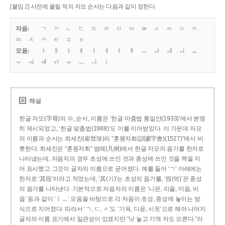
[붙임 2] 사전에 올릴 적의 자모 순서는 다음과 같이 정한다.
자음:
ㄱ
ㄲ
ㄴ
ㄷ
ㄸ
ㄹ
ㅁ
ㅂ
ㅃ
ㅅ
ㅆ
ㅇ
ㅈ
ㅉ
ㅊ
ㅋ
ㅌ
ㅍ
ㅎ
모음:
ㅏ
ㅐ
ㅑ
ㅒ
ㅓ
ㅔ
ㅕ
ㅖ
ㅗ
ㅘ
ㅙ
ㅚ
ㅛ
ㅜ
ㅝ
ㅞ
ㅟ
ㅠ
ㅡ
ㅢ
ㅣ
해설
한글 자모(字母)의 수, 순서, 이름은 ‘한글 마춤법 통일안(1933)’에서 분명
히 제시되었고, ‘한글 맞춤법(1988)’도 이를 이어받았다. 이 가운데 자모
의 이름과 순서는 최세진(崔世珍)의 “훈몽자회(訓蒙字會)(1527)”에서 비
롯한다. 최세진은 “훈몽자회” 범례(凡例)에서 한글 자모의 음가를 한자로
나타냈는데, 자음자의 경우 초성에 쓰인 것과 종성에 쓰인 것을 짝을 지
어 표시했고 그것이 글자의 이름으로 굳어졌다. 예를 들어 ‘ㄱ’ 아래에는
한자로 ‘其役’이라고 적었는데, ‘其(기)’는 초성의 음가를, ‘役(역)’은 종성
의 음가를 나타낸다. 기본적으로 자음자의 이름은 ‘니은, 리을, 미음, 비
읍’ 등과 같이 ‘ㅣㅡ’ 모음을 바탕으로 각 자음이 초성, 종성에 놓이는 방
식으로 지어졌다. 따라서 ‘ㄱ, ㄷ, ㅅ’도 ‘기윽, 디읃, 시읏’으로 해야 나머지
글자와 이름 표기에서 일관성이 있겠지만 “낫 놓고 기역 자도 모른다.”라