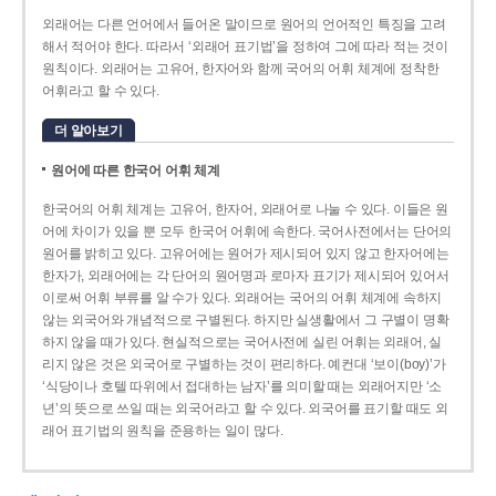
외래어는 다른 언어에서 들어온 말이므로 원어의 언어적인 특징을 고려
해서 적어야 한다. 따라서 ‘외래어 표기법’을 정하여 그에 따라 적는 것이
원칙이다. 외래어는 고유어, 한자어와 함께 국어의 어휘 체계에 정착한
어휘라고 할 수 있다.
더 알아보기
원어에 따른 한국어 어휘 체계
한국어의 어휘 체계는 고유어, 한자어, 외래어로 나눌 수 있다. 이들은 원
어에 차이가 있을 뿐 모두 한국어 어휘에 속한다. 국어사전에서는 단어의
원어를 밝히고 있다. 고유어에는 원어가 제시되어 있지 않고 한자어에는
한자가, 외래어에는 각 단어의 원어명과 로마자 표기가 제시되어 있어서
이로써 어휘 부류를 알 수가 있다. 외래어는 국어의 어휘 체계에 속하지
않는 외국어와 개념적으로 구별된다. 하지만 실생활에서 그 구별이 명확
하지 않을 때가 있다. 현실적으로는 국어사전에 실린 어휘는 외래어, 실
리지 않은 것은 외국어로 구별하는 것이 편리하다. 예컨대 ‘보이(boy)’가
‘식당이나 호텔 따위에서 접대하는 남자’를 의미할 때는 외래어지만 ‘소
년’의 뜻으로 쓰일 때는 외국어라고 할 수 있다. 외국어를 표기할 때도 외
래어 표기법의 원칙을 준용하는 일이 많다.