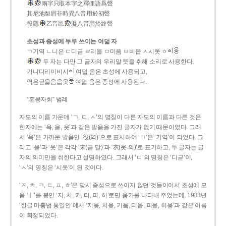
兩字只取本字之釋俚語爲聲
其尼池梨眉非時異八音用於初聲
役隱
乙音邑
凝八音用於終聲
초성과 종성에 두루 쓰이는 여덟 자
ㄱ기역 ㄴ니은 ㄷ디귿 ㄹ리을 ㅁ미음 ㅂ비읍 ㅅ시옷 ㆁ
두 자는 다만 그 글자의 우리말 뜻을 취해 소리로 사용한다.
기니디리미비시
여덟 음은 초성에 사용되고,
역은귿을음읍옷
여덟 음은 종성에 사용된다.
“훈몽자회” 범례
자모의 이름 가운데 ‘ㄱ, ㄷ, ㅅ’의 명칭이 다른 자모의 이름과 다른 것은
한자에는 ‘윽, 읃, 읏’과 같은 발음을 가진 글자가 없기 때문이었다. 그래
서 ‘윽’은 가까운 발음인 ‘役(역)’으로 표시하여 ‘ㄱ’은 ‘기역’이 되었다. 그
리고 ‘읃’과 ‘읏’은 각각 ‘末(귿 말)’과 ‘衣(옷 의)’로 표기하고, 두 글자는 글
자의 의미만을 취한다고 설명하였다. 그래서 ‘ㄷ’의 명칭은 ‘디귿’이,
‘ㅅ’의 명칭은 ‘시옷’이 된 것이다.
‘ㅈ, ㅊ, ㅋ, ㅌ, ㅍ, ㅎ’은 당시 종성으로 쓰이지 않던 것들이어서 초성에 모
음 ‘ㅣ’를 붙인 ‘지, 치, 키, 티, 피, 히’로만 음가를 나타내 주었는데, 1933년
‘한글 마춤법 통일안’에서 ‘지읒, 치읓, 키읔, 티읕, 피읖, 히읗’과 같은 이름
이 확정되었다.