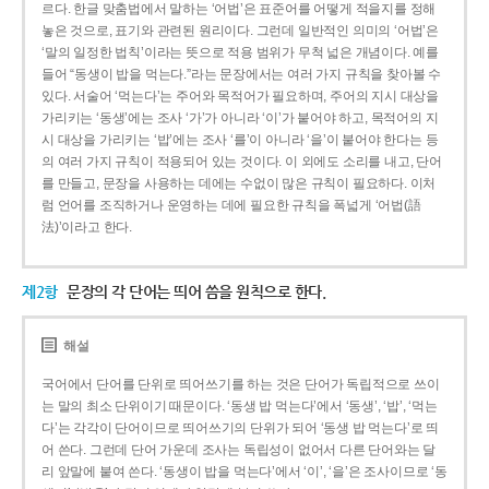
르다. 한글 맞춤법에서 말하는 ‘어법’은 표준어를 어떻게 적을지를 정해
놓은 것으로, 표기와 관련된 원리이다. 그런데 일반적인 의미의 ‘어법’은
‘말의 일정한 법칙’이라는 뜻으로 적용 범위가 무척 넓은 개념이다. 예를
들어 “동생이 밥을 먹는다.”라는 문장에서는 여러 가지 규칙을 찾아볼 수
있다. 서술어 ‘먹는다’는 주어와 목적어가 필요하며, 주어의 지시 대상을
가리키는 ‘동생’에는 조사 ‘가’가 아니라 ‘이’가 붙어야 하고, 목적어의 지
시 대상을 가리키는 ‘밥’에는 조사 ‘를’이 아니라 ‘을’이 붙어야 한다는 등
의 여러 가지 규칙이 적용되어 있는 것이다. 이 외에도 소리를 내고, 단어
를 만들고, 문장을 사용하는 데에는 수없이 많은 규칙이 필요하다. 이처
럼 언어를 조직하거나 운영하는 데에 필요한 규칙을 폭넓게 ‘어법(語
法)’이라고 한다.
제2항
문장의 각 단어는 띄어 씀을 원칙으로 한다.
해설
국어에서 단어를 단위로 띄어쓰기를 하는 것은 단어가 독립적으로 쓰이
는 말의 최소 단위이기 때문이다. ‘동생 밥 먹는다’에서 ‘동생’, ‘밥’, ‘먹는
다’는 각각이 단어이므로 띄어쓰기의 단위가 되어 ‘동생 밥 먹는다’로 띄
어 쓴다. 그런데 단어 가운데 조사는 독립성이 없어서 다른 단어와는 달
리 앞말에 붙여 쓴다. ‘동생이 밥을 먹는다’에서 ‘이’, ‘을’은 조사이므로 ‘동