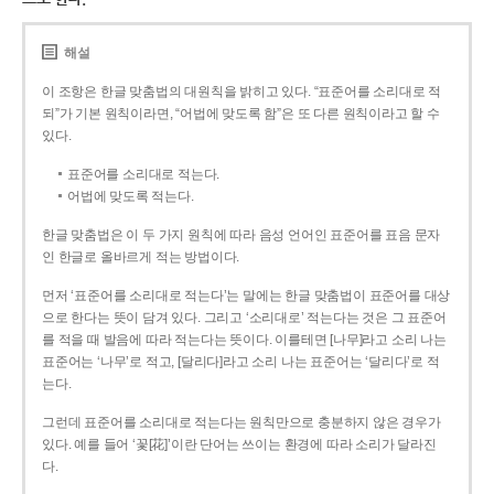
해설
이 조항은 한글 맞춤법의 대원칙을 밝히고 있다. “표준어를 소리대로 적
되”가 기본 원칙이라면, “어법에 맞도록 함”은 또 다른 원칙이라고 할 수
있다.
표준어를 소리대로 적는다.
어법에 맞도록 적는다.
한글 맞춤법은 이 두 가지 원칙에 따라 음성 언어인 표준어를 표음 문자
인 한글로 올바르게 적는 방법이다.
먼저 ‘표준어를 소리대로 적는다’는 말에는 한글 맞춤법이 표준어를 대상
으로 한다는 뜻이 담겨 있다. 그리고 ‘소리대로’ 적는다는 것은 그 표준어
를 적을 때 발음에 따라 적는다는 뜻이다. 이를테면 [나무]라고 소리 나는
표준어는 ‘나무’로 적고, [달리다]라고 소리 나는 표준어는 ‘달리다’로 적
는다.
그런데 표준어를 소리대로 적는다는 원칙만으로 충분하지 않은 경우가
있다. 예를 들어 ‘꽃[花]’이란 단어는 쓰이는 환경에 따라 소리가 달라진
다.