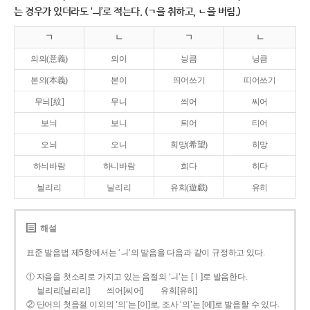
는 경우가 있더라도 ‘ㅢ’로 적는다. (ㄱ을 취하고, ㄴ을 버림.)
ㄱ
ㄴ
ㄱ
ㄴ
의의(意義)
의이
닁큼
닝큼
본의(本義)
본이
띄어쓰기
띠어쓰기
무늬[紋]
무니
씌어
씨어
보늬
보니
틔어
티어
오늬
오니
희망(希望)
히망
하늬바람
하니바람
희다
히다
늴리리
닐리리
유희(遊戱)
유히
해설
표준 발음법 제5항에서는 ‘ㅢ’의 발음을 다음과 같이 규정하고 있다.
① 자음을 첫소리로 가지고 있는 음절의 ‘ㅢ’는 [ㅣ]로 발음한다.
늴리리[닐리리]
씌어[씨어]
유희[유히]
② 단어의 첫음절 이외의 ‘의’는 [이]로, 조사 ‘의’는 [에]로 발음할 수 있다.