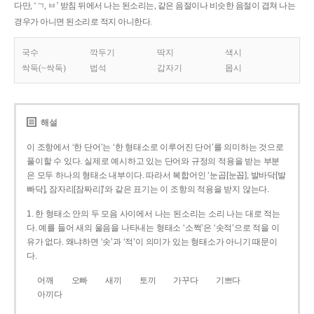
다만, ‘ㄱ, ㅂ’ 받침 뒤에서 나는 된소리는, 같은 음절이나 비슷한 음절이 겹쳐 나는
경우가 아니면 된소리로 적지 아니한다.
국수
깍두기
딱지
색시
싹둑(~싹둑)
법석
갑자기
몹시
해설
이 조항에서 ‘한 단어’는 ‘한 형태소로 이루어진 단어’를 의미하는 것으로
풀이할 수 있다. 실제로 예시하고 있는 단어와 규정의 적용을 받는 부분
은 모두 하나의 형태소 내부이다. 따라서 복합어인 ‘눈곱[눈꼽], 발바닥[발
빠닥], 잠자리[잠짜리]’와 같은 표기는 이 조항의 적용을 받지 않는다.
1. 한 형태소 안의 두 모음 사이에서 나는 된소리는 소리 나는 대로 적는
다. 예를 들어 새의 울음을 나타내는 형태소 ‘소쩍’은 ‘솟적’으로 적을 이
유가 없다. 왜냐하면 ‘솟’과 ‘적’이 의미가 있는 형태소가 아니기 때문이
다.
어깨
오빠
새끼
토끼
가꾸다
기쁘다
아끼다