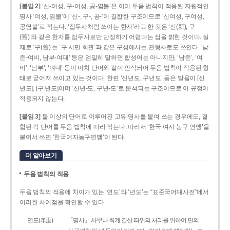
[붙임 2]
‘신-여성, 구-여성, 공-염불’은 이미 두음 법칙이 적용된 자립적인
명사 ‘여성, 염불’에 ‘신-, 구-, 공-’이 결합한 구조이므로 ‘신여성, 구여성,
공염불’로 적는다. ‘접두사처럼 쓰이는 한자’라고 한 것은 ‘신(新), 구
(舊)’와 같은 한자를 접두사로만 단정하기 어렵다는 점을 밝힌 것이다. 실
제로 ‘구(舊)’는 ‘구 시민 회관’과 같은 구성에서는 관형사로도 쓰인다. ‘남
존­-여비, 남부-­여대’ 등은 엄밀히 말하면 합성어는 아니지만, ‘남존’, ‘여
비’, ‘남부’, ‘여대’ 등이 마치 단어와 같이 인식되어 두음 법칙이 적용된 형
태로 굳어져 쓰이고 있는 것이다. 한편 ‘신년도, 구년도’ 등은 발음이 [신
년도], [구ː년도]이며 ‘신년­-도, 구년-­도’로 분석되는 구조이므로 이 규정이
적용되지 않는다.
[붙임 3]
둘 이상의 단어로 이루어진 고유 명사를 붙여 쓰는 경우에도, 결
합된 각 단어를 두음 법칙에 따라 적는다. 따라서 ‘한국 여자 농구 연맹’을
붙여서 쓰면 ‘한국여자농구연맹’이 된다.
더 알아보기
두음 법칙의 적용
두음 법칙의 적용에 차이가 있는 ‘연도’와 ‘년도’는 “표준국어대사전”에서
이러한 차이점을 확인할 수 있다.
연도(年度)
「명사」 사무나 회계 결산 따위의 처리를 위하여 편의