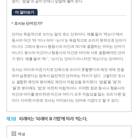
생이’, ‘밥을’과 같이 언제나 앞말에 붙여 쓴다.
더 알아보기
조사는 단어인가?
단어는 독립적으로 쓰이는 말의 최소 단위이다. 예를 들어 ‘먹는다’에서
동사의 어간 ‘먹-­’이나 어미 ‘­-는다’는 독립적으로 쓰이지 못하므로 단어가
아니다. 그래서 동사나 형용사의 어간과 여기에 결합하는 어미는 단어가
아니다. 동사의 어간이나 형용사의 어간은 어미와 서로 결합해야만 단어
가 된다. 예를 들어 ‘먹-’, ‘-는다’는 단어가 아니지만 ‘먹는다’는 단어이다.
조사는 어미와 마찬가지로 단독으로 쓰이지 못할뿐더러 체언 뒤에 연결
되어 실현된다는 점에서 일반적인 단어와는 차이가 있다. 그렇지만 조사
는 결합한 체언과 분리해도 체언이 자립성을 유지한다. ‘밥을’을 ‘밥’과
‘을’로 분리해도 ‘밥’은 여전히 자립적이다. 이러한 점은 동사나 형용사의
어간과 어미를 분리하면 어간과 어미가 모두 자립성을 잃는 것과 다른 점
이다. 이러한 이유로 조사는 어미보다는 단어에 가깝다고 할 수 있다.
제3항
외래어는 ‘외래어 표기법’에 따라 적는다.
해설