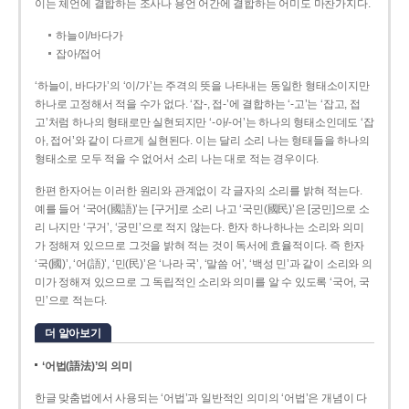
이는 체언에 결합하는 조사나 용언 어간에 결합하는 어미도 마찬가지다.
하늘이/바다가
잡아/접어
‘하늘이, 바다가’의 ‘이/가’는 주격의 뜻을 나타내는 동일한 형태소이지만
하나로 고정해서 적을 수가 없다. ‘잡-, 접-’에 결합하는 ‘-고’는 ‘잡고, 접
고’처럼 하나의 형태로만 실현되지만 ‘-아/-어’는 하나의 형태소인데도 ‘잡
아, 접어’와 같이 다르게 실현된다. 이는 달리 소리 나는 형태들을 하나의
형태소로 모두 적을 수 없어서 소리 나는 대로 적는 경우이다.
한편 한자어는 이러한 원리와 관계없이 각 글자의 소리를 밝혀 적는다.
예를 들어 ‘국어(國語)’는 [구거]로 소리 나고 ‘국민(國民)’은 [궁민]으로 소
리 나지만 ‘구거’, ‘궁민’으로 적지 않는다. 한자 하나하나는 소리와 의미
가 정해져 있으므로 그것을 밝혀 적는 것이 독서에 효율적이다. 즉 한자
‘국(國)’, ‘어(語)’, ‘민(民)’은 ‘나라 국’, ‘말씀 어’, ‘백성 민’과 같이 소리와 의
미가 정해져 있으므로 그 독립적인 소리와 의미를 알 수 있도록 ‘국어, 국
민’으로 적는다.
더 알아보기
‘어법(語法)’의 의미
한글 맞춤법에서 사용되는 ‘어법’과 일반적인 의미의 ‘어법’은 개념이 다