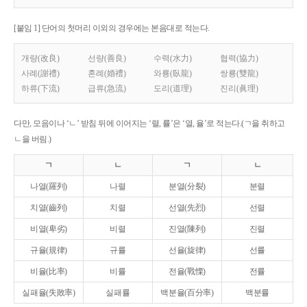
[붙임 1] 단어의 첫머리 이외의 경우에는 본음대로 적는다.
개량(改良)
선량(善良)
수력(水力)
협력(協力)
사례(謝禮)
혼례(婚禮)
와룡(臥龍)
쌍룡(雙龍)
하류(下流)
급류(急流)
도리(道理)
진리(眞理)
다만, 모음이나 ‘ㄴ’ 받침 뒤에 이어지는 ‘렬, 률’은 ‘열, 율’로 적는다.(ㄱ을 취하고
ㄴ을 버림.)
ㄱ
ㄴ
ㄱ
ㄴ
나열(羅列)
나렬
분열(分裂)
분렬
치열(齒列)
치렬
선열(先烈)
선렬
비열(卑劣)
비렬
진열(陳列)
진렬
규율(規律)
규률
선율(旋律)
선률
비율(比率)
비률
전율(戰慄)
전률
실패율(失敗率)
실패률
백분율(百分率)
백분률