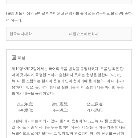
[붙임 3] 둘 이상의 단어로 이루어진 고유 명사를 붙여 쓰는 경우에도 붙임 2에 준하
여 적는다.
한국여자대학
대한요소비료회사
해설
제10항~제12항에서는 국어의 두음 법칙을 규정하였다. 두음 법칙은 단
어의 첫머리에 특정한 소리가 출현하지 못하는 현상을 말한다. ‘녀, 뇨,
뉴, 니’를 포함하는 한자어 음절이 단어 첫머리에 올 때는 ‘ㄴ’이 나타나지
못하여 ‘여, 요, 유, 이’의 형태로 실현되는데, 이 조항에서는 이러한 두음
법칙의 내용을 규정하였다.
연도(年度)
열반(涅槃)
요도(尿道)
이승(尼僧)
이공(泥工)
익사(溺死)
그런데 여기에는 예외가 있다. 한자어 음절이 ‘녀, 뇨, 뉴, 니’를 포함하고
있더라도 의존 명사에는 두음 법칙이 적용되지 않는다. 이는 의존 명사는
독립적으로 쓰이기보다는 그 앞의 말과 연결되어 하나의 단위를 구성하