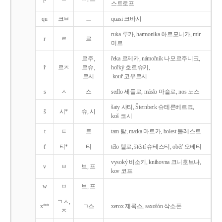
스트로프
qu
크ㅂ
ㅡ
quasi 크바시
ruka 루카, harmonika 하르모니카, mír
r
ㄹ
르
미르
르주,
řeka 르제카, námořník 나모르주니크,
ř
르ㅈ
르슈,
hořký 호르슈키,
르시
kouř 코우르시
s
ㅅ
스
sedlo 세들로, máslo 마슬로, nos 노스
šaty 샤티, Šternberk 슈테른베르크,
š
시*
슈, 시
koš 코시
t
ㅌ
트
tam 탐, matka 마트카, bolest 볼레스트
t'
티*
티
tělo 텔로, štěstí 슈테스티, obět' 오베티
vysoký 비소키, knihovna 크니호브나,
v
ㅂ
브, 프
kov 코프
w
ㅂ
브, 프
ㄱㅅ,
x**
ㄱ스
xerox 제록스, saxofón 삭소폰
ㅈ