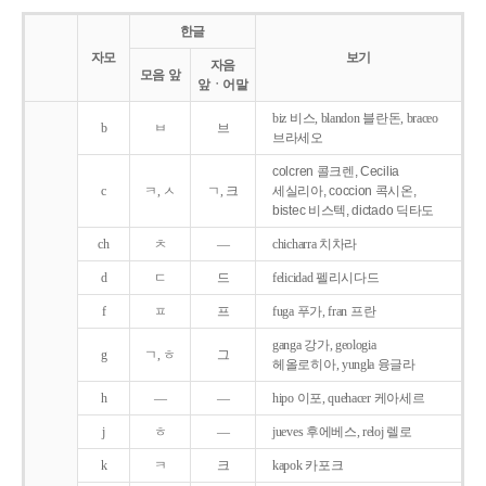
한글
자모
보기
자음
모음 앞
앞ㆍ어말
biz 비스, blandon 블란돈, braceo
b
ㅂ
브
브라세오
colcren 콜크렌, Cecilia
c
ㅋ, ㅅ
ㄱ, 크
세실리아, coccion 콕시온,
bistec 비스텍, dictado 딕타도
ch
ㅊ
―
chicharra 치차라
d
ㄷ
드
felicidad 펠리시다드
f
ㅍ
프
fuga 푸가, fran 프란
ganga 강가, geologia
g
ㄱ, ㅎ
그
헤올로히아, yungla 융글라
h
―
―
hipo 이포, quehacer 케아세르
j
ㅎ
―
jueves 후에베스, reloj 렐로
k
ㅋ
크
kapok 카포크