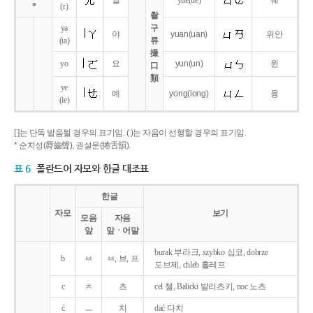
얼
yue
(ue)
웨
*
(r)
촬
ya
구
야
yuan
(uan)
위안
(ia)
류
撮
yo
요
yun
(un)
윈
口
類
ye
예
yong
(iong)
융
(ie)
[ ]는 단독 발음될 경우의 표기임. ( )는 자음이 선행할 경우의 표기임.
* 순치성(脣齒聲), 권설운(捲舌韻).
표 6
폴란드어 자모와 한글 대조표
한글
자모
보기
모음
자음
앞
앞ㆍ어말
burak 부라크, szybko 십코, dobrze
b
ㅂ
ㅂ, 브, 프
도브제, chleb 흘레프
c
ㅊ
츠
cel 첼, Balicki 발리츠키, noc 노츠
ć
ㅡ
치
dać 다치