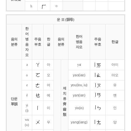
h
ㅎ
운 모 (韻母)
한
어
한어
음의
병
주음
한
음의
주음
병음
한글
분류
음
부호
글
분류
부호
자모
자
모
a
아
yai
야이
o
오
yao
(iao)
야오
e
어
you
(iou,
iu)
유
제
치
ê
에
yan
(ian)
옌
단운
류
單韻
齊
yi
이
yin(in)
인
齒
(i)
類
wu
우
yang
(iang)
양
(u)