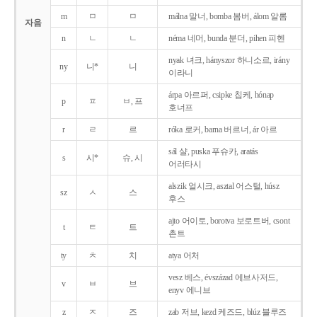
m
ㅁ
ㅁ
málna 말너, bomba 봄버, álom 알롬
자음
n
ㄴ
ㄴ
néma 네머, bunda 분더, pihen 피헨
nyak 녀크, hányszor 하니소르, irány
ny
니*
니
이라니
árpa 아르퍼, csipke 칩케, hónap
p
ㅍ
ㅂ, 프
호너프
r
ㄹ
르
róka 로커, barna 버르너, ár 아르
sál 샬, puska 푸슈카, aratás
s
시*
슈, 시
어러타시
alszik 얼시크, asztal 어스털, húsz
sz
ㅅ
스
후스
ajto 어이토, borotva 보로트버, csont
t
ㅌ
트
촌트
ty
ㅊ
치
atya 어처
vesz 베스, évszázad 에브사저드,
v
ㅂ
브
enyv 에니브
z
ㅈ
즈
zab 저브, kezd 케즈드, blúz 블루즈