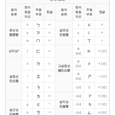
한어
한어
음의
주음
음의
주음
병음
한글
병음
한글
분류
부호
분류
부호
자모
자모
b
ㅂ
j
ㅈ
중순성
설면성
p
ㅍ
q
ㅊ
重脣聲
舌面聲
m
ㅁ
x
ㅅ
zh
순치성*
f
ㅍ
ㅈ [즈]
[zhi]
ch
d
ㄷ
ㅊ [츠]
교설첨성
[chi]
翹舌尖聲
sh
t
ㅌ
ㅅ [스]
설첨성
[shi]
舌尖聲
ㄖ
n
ㄴ
r [ri]
ㄹ [르]
l
ㄹ
z [zi]
ㅉ [쯔]
설치성
g
ㄱ
c [ci]
ㅊ [츠]
舌齒聲
설근성
k
ㅋ
s [si]
ㅆ [쓰]
舌根聲