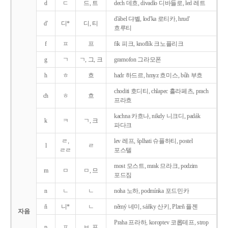
d
ㄷ
드, 트
dech 데흐, divadlo 디바들로, led 레트
d'ábel 댜벨, lod'ka 로티카, hrud'
d'
디*
디, 티
흐루티
f
ㅍ
프
fík 피크, knoflík 크노플리크
g
ㄱ
ㄱ, 그, 크
gramofon 그라모폰
h
ㅎ
흐
hadr 하드르, hmyz 흐미스, bůh 부흐
choditi 호디티, chlapec 흘라페츠, prach
ch
ㅎ
흐
프라흐
kachna 카흐나, nikdy 니크디, padák
k
ㅋ
ㄱ, 크
파다크
ㄹ,
lev 레프, šplhati 슈플하티, postel
l
ㄹ
ㄹㄹ
포스텔
most 모스트, mrak 므라크, podzim
m
ㅁ
ㅁ, 므
포드짐
n
ㄴ
ㄴ
noha 노하, podmínka 포드민카
ň
니*
ㄴ
němý 네미, sáňky 산키, Plzeň 플젠
자음
Praha 프라하, koroptev 코롭테프, strop
p
ㅍ
ㅂ, 프