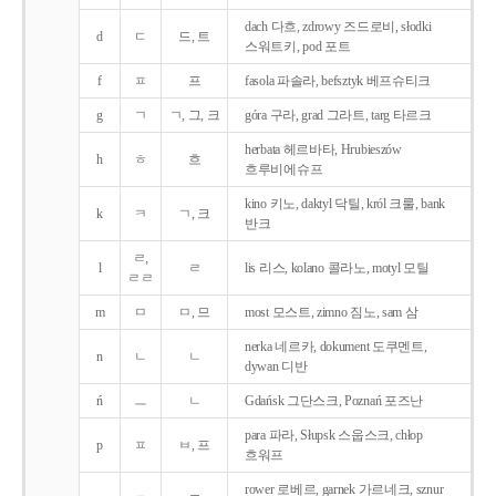
dach 다흐, zdrowy 즈드로비, słodki
d
ㄷ
드, 트
스워트키, pod 포트
f
ㅍ
프
fasola 파솔라, befsztyk 베프슈티크
g
ㄱ
ㄱ, 그, 크
góra 구라, grad 그라트, targ 타르크
herbata 헤르바타, Hrubieszów
h
ㅎ
흐
흐루비에슈프
kino 키노, daktyl 닥틸, król 크룰, bank
k
ㅋ
ㄱ, 크
반크
ㄹ,
l
ㄹ
lis 리스, kolano 콜라노, motyl 모틸
ㄹㄹ
m
ㅁ
ㅁ, 므
most 모스트, zimno 짐노, sam 삼
nerka 네르카, dokument 도쿠멘트,
n
ㄴ
ㄴ
dywan 디반
ń
ㅡ
ㄴ
Gdańsk 그단스크, Poznań 포즈난
para 파라, Słupsk 스웁스크, chłop
p
ㅍ
ㅂ, 프
흐워프
rower 로베르, garnek 가르네크, sznur