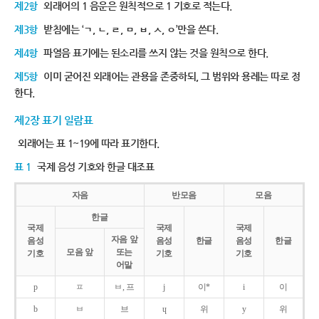
제2항
외래어의 1 음운은 원칙적으로 1 기호로 적는다.
제3항
받침에는 ‘ㄱ, ㄴ, ㄹ, ㅁ, ㅂ, ㅅ, ㅇ’만을 쓴다.
제4항
파열음 표기에는 된소리를 쓰지 않는 것을 원칙으로 한다.
제5항
이미 굳어진 외래어는 관용을 존중하되, 그 범위와 용례는 따로 정
한다.
제2장 표기 일람표
외래어는 표 1~19에 따라 표기한다.
표 1
국제 음성 기호와 한글 대조표
자음
반모음
모음
한글
국제
국제
국제
자음 앞
음성
음성
한글
음성
한글
모음 앞
또는
기호
기호
기호
어말
p
ㅍ
ㅂ, 프
j
이*
i
이
b
ㅂ
브
ɥ
위
y
위