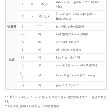
zámek 자메크, pozdní 포즈드니, bez
z
ㅈ
즈, 스
베스
Žižka 지슈카, Žvěřina 주베르지나,
ž
ㅈ
주, 슈, 시
Brož 브로시
반모음
j
이*
jaro 야로, pokoj 포코이
a, á
아
balík 발리크, komár 코마르
e, é
에
dech 데흐, léto 레토
ě
예
sěst 셰스트, věk 베크
i, í
이
kino 키노, míra 미라
모음
o,ó
오
obec 오베츠, nervózni 네르보즈니
u, ú,
우
buben 부벤, úrok 우로크, dům 둠
ů
y, ý
이
jazyk
야지크, líný 리니
* d', ň, š, t', j의 '디, 니, 시, 티, 이'는 뒤따르는 모음과 결합할 때 합쳐서 1 음절로 적는
다.
** x는 개별 용례에 따라 한글 표기를 정한다.