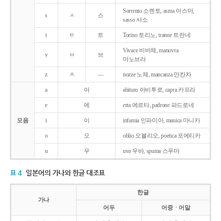
Sorrento 소렌토, asma 아스마,
s
ㅅ
스
sasso 사소
t
ㅌ
트
Torino 토리노, tranne 트란네
Vivace 비바체, manovra
v
ㅂ
브
마노브라
z
ㅊ
―
nozze 노체, mancanza 만칸차
a
아
abituro 아비투로, capra 카프라
e
에
erta 에르타, padrone 파드로네
모음
i
이
infamia 인파미아, manica 마니카
o
오
oblio 오블리오, poetica 포에티카
u
우
uva 우바, spuma 스푸마
표 4
일본어의 가나와 한글 대조표
한글
가나
어두
어중ㆍ어말