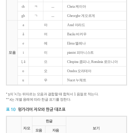
ch
ㅋ
ㅡ
Cheia 케이아
gh
ㄱ
ㅡ
Gheorghe 게오르게
a
아
Arad 아라드
ǎ
어
Bacǎu 바커우
e
에
Elena 엘레나
모음
i
이
pianist 피아니스트
î, â
으
Cîmpina 큼피나, România 로므니아
o
오
Oradea 오라데아
u
우
Nucet 누체트
* ş의 '시'는 뒤따르는 모음과 결합할 때 합쳐서 1 음절로 적는다.
** x는 개별 용례에 따라 한글 표기를 정한다.
표 10
헝가리어 자모와 한글 대조표
한글
자모
보기
모음
자음