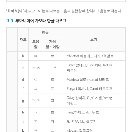
* lj, nj, š, j의 '리, 니, 시, 이'는 뒤따르는 모음과 결합할 때 합쳐서 1 음절로 적는다.
표 9
루마니아어 자모와 한글 대조표
한글
자모
보기
모음
자음
앞
앞ㆍ어말
b
ㅂ
브
bibliotecǎ 비블리오테커, alb 알브
Cîntec 큰테크, Cine 치네, facturǎ
c
ㅋ, ㅊ
ㄱ, 크
팍투러
d
ㄷ
드
Moldova 몰도바, Brad 브라드
f
ㅍ
프
Focşani 폭샤니, Cartof 카르토프
Galaţi 갈라치, Gigel 지젤, hering
g
ㄱ, ㅈ
그
헤린그
h
ㅎ
흐
haţeg 하체그, duh 두흐
j
ㅈ
지
Jiu 지우, Cluj 클루지
k
ㅋ
ㅡ
kilogram 킬로그람