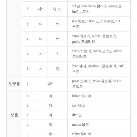
šal 샬, vlasništvo 블라스니슈트보,
š
시*
슈, 시
broš 브로시
telo 텔로, ostrvo 오스트르보, put
t
ㅌ
트
푸트
vatra 바트라, olovka 올로브카,
v
ㅂ
브
proliv 프롤리브
zavoj 자보이, pozno 포즈노, obraz
z
ㅈ
즈
오브라즈
žena 제나, izložba 이즐로주바, muž
ž
ㅈ
주
무주
pojas 포야스, zavoj 자보이, odjelo
반모음
j
이*
오델로
a
아
bakar 바카르
e
에
cev 체브
모음
i
이
dim 딤
o
오
molim 몰림
u
우
zubar 주바르