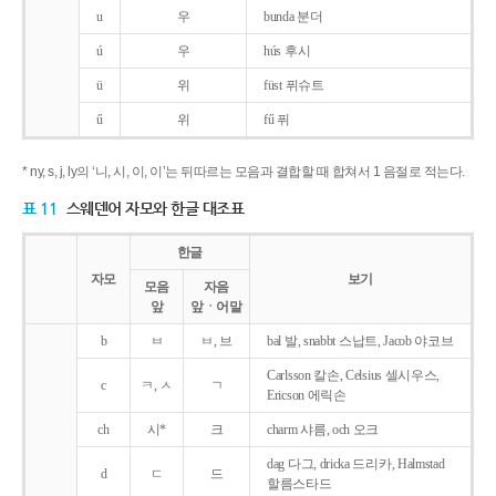
u
우
bunda 분더
ú
우
hús 후시
ü
위
füst 퓌슈트
ű
위
fű 퓌
* ny, s, j, ly의 ‘니, 시, 이, 이’는 뒤따르는 모음과 결합할 때 합쳐서 1 음절로 적는다.
표 11
스웨덴어 자모와 한글 대조표
한글
자모
보기
모음
자음
앞
앞ㆍ어말
b
ㅂ
ㅂ, 브
bal 발, snabbt 스납트, Jacob 야코브
Carlsson 칼손, Celsius 셀시우스,
c
ㅋ, ㅅ
ㄱ
Ericson 에릭손
ch
시*
크
charm 샤름, och 오크
dag 다그, dricka 드리카, Halmstad
d
ㄷ
드
할름스타드