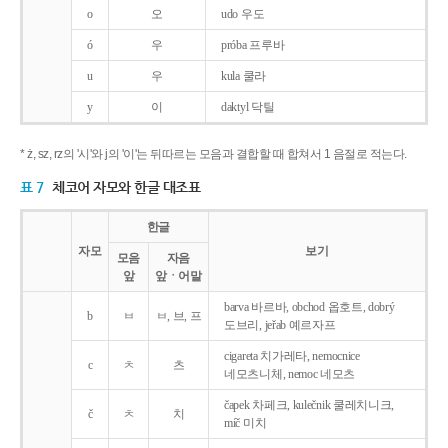
o
오
udo 우도
ó
우
próba 프루바
u
우
kula 쿨라
y
이
daktyl 닥틸
* ż, sz, rz의 '시'와 j의 '이'는 뒤따르는 모음과 결합할 때 합쳐서 1 음절로 적는다.
표 7
체코어 자모와 한글 대조표
한글
자모
보기
모음
자음
앞
앞ㆍ어말
barva 바르바, obchod 옵호트, dobrý
b
ㅂ
ㅂ, 브, 프
도브리, jeřab 예르자프
cigareta 치가레타, nemocnice
c
ㅊ
츠
네모츠니체, nemoc 네모츠
čapek 차페크, kulečnik 쿨레치니크,
č
ㅊ
치
míč 미치