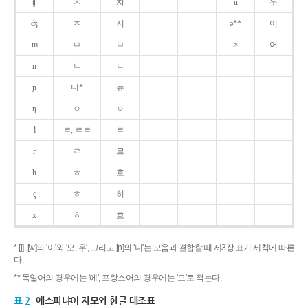
ʧ
ㅊ
치
u
우
ʤ
ㅈ
지
ə**
어
m
ㅁ
ㅁ
ɚ
어
n
ㄴ
ㄴ
ɲ
니*
뉴
ŋ
ㅇ
ㅇ
l
ㄹ, ㄹㄹ
ㄹ
r
ㄹ
르
h
ㅎ
흐
ç
ㅎ
히
x
ㅎ
흐
* [j], [w]의 '이'와 '오, 우', 그리고 [ɲ]의 '니'는 모음과 결합할 때 제3장 표기 세칙에 따른
다.
** 독일어의 경우에는 '에', 프랑스어의 경우에는 '으'로 적는다.
표 2
에스파냐어 자모와 한글 대조표