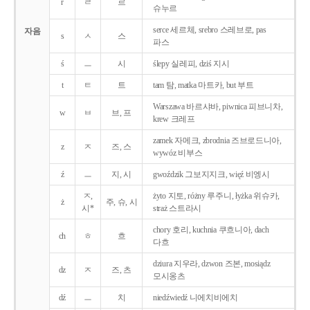
r
ㄹ
르
슈누르
serce 세르체, srebro 스레브로, pas
자음
s
ㅅ
스
파스
ś
ㅡ
시
ślepy 실레피, dziś 지시
t
ㅌ
트
tam 탐, matka 마트카, but 부트
Warszawa 바르샤바, piwnica 피브니차,
w
ㅂ
브, 프
krew 크레프
zamek 자메크, zbrodnia 즈브로드니아,
z
ㅈ
즈, 스
wywóz 비부스
ź
ㅡ
지, 시
gwoździk 그보지지크, więź 비엥시
ㅈ,
żyto 지토, różny 루주니, łyżka 위슈카,
ż
주, 슈, 시
시*
straż 스트라시
chory 호리, kuchnia 쿠흐니아, dach
ch
ㅎ
흐
다흐
dziura 지우라, dzwon 즈본, mosiądz
dz
ㅈ
즈, 츠
모시옹츠
dź
ㅡ
치
niedźwiedź 니에치비에치