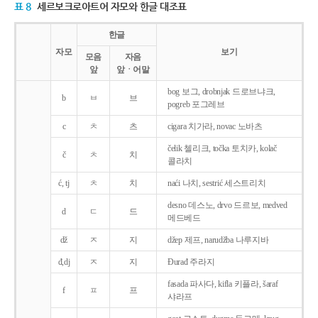
표 8
세르보크로아트어 자모와 한글 대조표
한글
자모
보기
모음
자음
앞
앞ㆍ어말
bog 보그, drobnjak 드로브냐크,
b
ㅂ
브
pogreb 포그레브
c
ㅊ
츠
cigara 치가라, novac 노바츠
čelik 첼리크, točka 토치카, kolač
č
ㅊ
치
콜라치
ć, tj
ㅊ
치
naći 나치, sestrić 세스트리치
desno 데스노, drvo 드르보, medved
d
ㄷ
드
메드베드
dž
ㅈ
지
džep 제프, narudžba 나루지바
đ,dj
ㅈ
지
Ðurađ 주라지
fasada 파사다, kifla 키플라, šaraf
f
ㅍ
프
샤라프