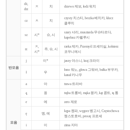
dż,
ㅈ
치
drzewo 제보, łodż 워치
drz
czysty 치스티, beczka 베치카, klucz
cz
ㅊ
치
클루치
szary 샤리, musztarda 무슈타르다,
sz
시*
슈, 시
kapelusz 카펠루시
ㅈ,
rzeka 제카, Przemyśl 프셰미실, kołnierz
rz
주, 슈, 시
시*
코우니에시
j
이*
jasny 야스니, kraj 크라이
반모음
łono 워노, głowa 그워바, bułka 부우카,
ł
우
kanał 카나우
a
아
trawa 트라바
ą̨
옹
trąba 트롱바, mąka 몽카, kąt 콩트, tą 통
e
에
zero 제로
kępa 켕파, węgorz 벵고시, Częstochowa
ę
엥, 에
쳉스토호바, proszę 프로셰
모음
i
이
zima 지마