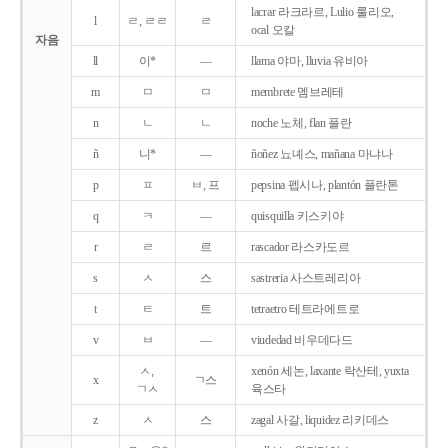
lacrar 라크라르, Lulio 룰리오,
l
ㄹ, ㄹㄹ
ㄹ
ocal 오칼
자음
ll
이*
―
llama 야마, lluvia 유비아
m
ㅁ
ㅁ
membrete 멤브레테
n
ㄴ
ㄴ
noche 노체, flan 플란
ñ
니*
―
ñoñez 뇨녜스, mañana 마냐나
p
ㅍ
ㅂ, 프
pepsina 펩시나, plantón 플란톤
q
ㅋ
―
quisquilla 키스키야
r
ㄹ
르
rascador 라스카도르
s
ㅅ
스
sastreria 사스트레리아
t
ㅌ
트
tetraetro 테트라에트로
v
ㅂ
―
viudedad 비우데다드
ㅅ,
xenón 세논, laxante 락산테, yuxta
x
ㄱ스
ㄱㅅ
육스타
z
ㅅ
스
zagal 사갈, liquidez 리키데스