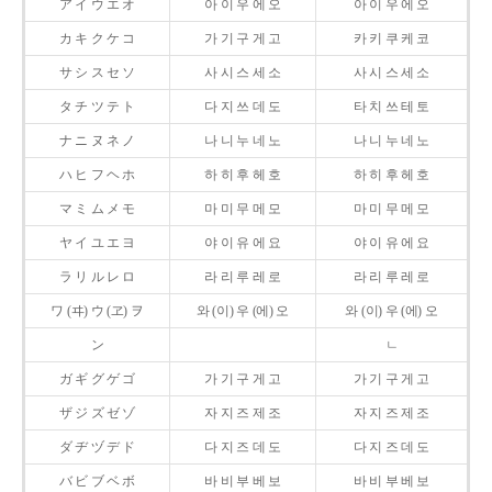
ア イ ウ エ オ
아 이 우 에 오
아 이 우 에 오
カ キ ク ケ コ
가 기 구 게 고
카 키 쿠 케 코
サ シ ス セ ソ
사 시 스 세 소
사 시 스 세 소
タ チ ツ テ ト
다 지 쓰 데 도
타 치 쓰 테 토
ナ ニ ヌ ネ ノ
나 니 누 네 노
나 니 누 네 노
ハ ヒ フ ヘ ホ
하 히 후 헤 호
하 히 후 헤 호
マ ミ ム メ モ
마 미 무 메 모
마 미 무 메 모
ヤ イ ユ エ ヨ
야 이 유 에 요
야 이 유 에 요
ラ リ ル レ ロ
라 리 루 레 로
라 리 루 레 로
ワ (ヰ) ウ (ヱ) ヲ
와 (이) 우 (에) 오
와 (이) 우 (에) 오
ン
ㄴ
ガ ギ グ ゲ ゴ
가 기 구 게 고
가 기 구 게 고
ザ ジ ズ ゼ ゾ
자 지 즈 제 조
자 지 즈 제 조
ダ ヂ ヅ デ ド
다 지 즈 데 도
다 지 즈 데 도
バ ビ ブ ベ ボ
바 비 부 베 보
바 비 부 베 보