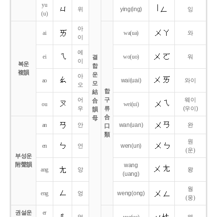
yu
위
ying
(ing)
잉
(u)
아
ai
wa
(ua)
와
이
에
ei
wo
(uo)
워
결
이
복운
합
複韻
운
아
ao
wai
(uai)
와이
모
오
합
結
어
구
웨이
合
ou
wei
(ui)
우
류
(우이)
韻
合
母
an
안
wan
(uan)
완
口
類
원
en
언
wen
(un)
(운)
부성운
附聲韻
wang
ang
앙
왕
(uang)
웡
eng
엉
weng
(ong)
(웅)
권설운
er