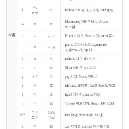
ㄹ,
l
ㄹ
bibliotecǎ 비블리오테커, hotel 호텔
ㄹㄹ
Maramureş 마라무레슈, Avram
m
ㅁ
ㅁ
아브람
자음
n
ㄴ
ㄴ, 느
Nucet 누체트, Bran 브란, pumn 품느
pianist 피아니스트, septembrie
p
ㅍ
ㅂ, 프
셉템브리에, cap 카프
r
ㄹ
르
radio 라디오, dor 도르
s
ㅅ
스
Sibiu 시비우, pas 파스
ş
시*
슈
şag 샤그, Mureş 무레슈
t
ㅌ
트
telefonist 텔레포니스트, bilet 빌레트
ţ
ㅊ
츠
ţigarǎ 치가러, braţ 브라츠
v
ㅂ
브
Victoria 빅토리아, Braşov 브라쇼브
ㄱㅅ,
크스,
x**
taxi 탁시, examen 에그자멘
그ㅈ
ㄱ스
z
ㅈ
즈
ziar 지아르, autobuz 아우토부즈