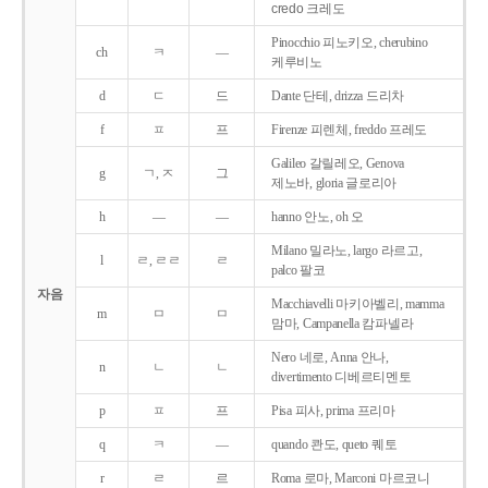
credo 크레도
Pinocchio 피노키오, cherubino
ch
ㅋ
―
케루비노
d
ㄷ
드
Dante 단테, drizza 드리차
f
ㅍ
프
Firenze 피렌체, freddo 프레도
Galileo 갈릴레오, Genova
g
ㄱ, ㅈ
그
제노바, gloria 글로리아
h
―
―
hanno 안노, oh 오
Milano 밀라노, largo 라르고,
l
ㄹ, ㄹㄹ
ㄹ
palco 팔코
자음
Macchiavelli 마키아벨리, mamma
m
ㅁ
ㅁ
맘마, Campanella 캄파넬라
Nero 네로, Anna 안나,
n
ㄴ
ㄴ
divertimento 디베르티멘토
p
ㅍ
프
Pisa 피사, prima 프리마
q
ㅋ
―
quando 콴도, queto 퀘토
r
ㄹ
르
Roma 로마, Marconi 마르코니