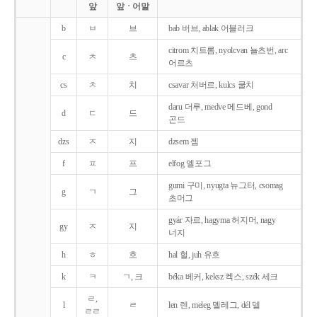
앞
앞ㆍ어말
b
ㅂ
브
bab 버브, ablak 어블러크
citrom 치트롬, nyolcvan 뇰츠번, arc
c
ㅊ
츠
어르츠
cs
ㅊ
치
csavar 처버르, kulcs 쿨치
daru 더루, medve 메드베, gond
d
ㄷ
드
곤드
dzs
ㅈ
지
dzsem 젬
f
ㅍ
프
elfog 엘포그
gumi 구미, nyugta 뉴그터, csomag
g
ㄱ
그
초머그
gyár 자르, hagyma 허지머, nagy
gy
ㅈ
지
너지
h
ㅎ
흐
hal 헐, juh 유흐
k
ㅋ
ㄱ, 크
béka 베커, keksz 켁스, szék 세크
ㄹ,
l
ㄹ
len 렌, meleg 멜레그, dél 델
ㄹㄹ