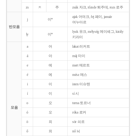
zs
ㅈ
주
zsák 자크, tőzsde 퇴주데, rozs 로주
ajak 어여크, fej 페이, január
j
이*
여누아르
반모음
lyuk 유크, mélység 메이셰그, király
ly
이*
키라이
a
어
lakat 러커트
á
아
máj 마이
e
에
mert 메르트
é
에
mész 메스
i
이
isten 이슈텐
í
이
sí 시
o
오
torna 토르너
모음
ó
오
róka 로커
ö
외
sör 쇠르
ő
외
nő 뇌