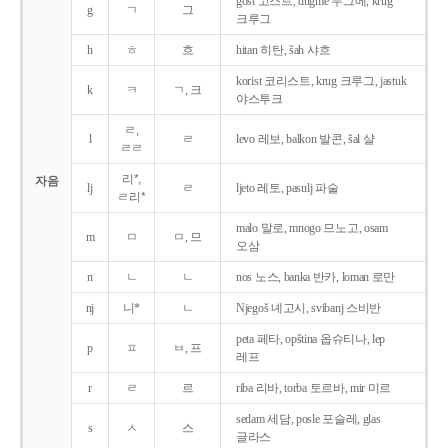
gost 고스트, dugme 두그메, krug
g
ㄱ
그
크루그
h
ㅎ
흐
hitan 히탄, šah 샤흐
korist 코리스트, krug 크루그, jastuk
k
ㅋ
ㄱ, 크
야스투크
ㄹ,
l
ㄹ
levo 레보, balkon 발콘, šal 샬
ㄹㄹ
리*,
자음
lj
ㄹ
ljeto 레토, pasulj 파술
ㄹ리*
malo 말로, mnogo 므노고, osam
m
ㅁ
ㅁ, 므
오삼
n
ㄴ
ㄴ
nos 노스, banka 반카, loman 로만
nj
니*
ㄴ
Njegoš 녜고시, svibanj 스비반
peta 페타, opština 옵슈티나, lep
p
ㅍ
ㅂ, 프
레프
r
ㄹ
르
riba 리바, torba 토르바, mir 미르
sedam 세담, posle 포슬레, glas
s
ㅅ
스
글라스