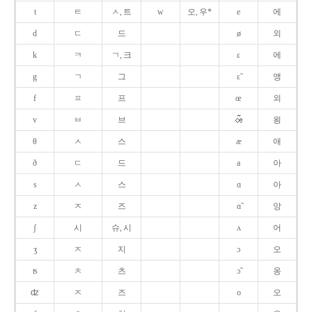
t
ㅌ
ㅅ, 트
w
오, 우*
e
에
d
ㄷ
드
ø
외
k
ㅋ
ㄱ, 크
ɛ
에
g
ㄱ
그
ɛ̃
앵
f
ㅍ
프
œ
외
v
ㅂ
브
욍
θ
ㅅ
스
æ
애
ð
ㄷ
드
a
아
s
ㅅ
스
ɑ
아
z
ㅈ
즈
ɑ̃
앙
ʃ
시
슈, 시
ʌ
어
ʒ
ㅈ
지
ɔ
오
ʦ
ㅊ
츠
ɔ̃
옹
ʣ
ㅈ
즈
o
오