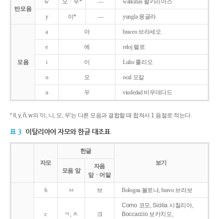
w
오ㆍ우*
―
walkirias 왈키리아스
반모음
y
이*
―
yungla 융글라
a
아
braceo 브라세오
e
에
reloj 렐로
모음
i
이
Lulio 룰리오
o
오
ocal 오칼
u
우
viudedad 비우데다드
* ll, y, ñ, w의 '이, 니, 오, 우'는 다른 모음과 결합할 때 합쳐서 1 음절로 적는다.
표 3
이탈리아어 자모와 한글 대조표
한글
자모
보기
자음
모음 앞
앞ㆍ어말
b
ㅂ
브
Bologna 볼로냐, bravo 브라보
Como 코모, Sicilia 시칠리아,
c
ㅋ, ㅊ
크
Boccaccio 보카치오,