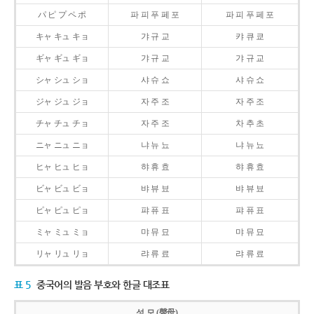
パ ピ プ ペ ポ
파 피 푸 페 포
파 피 푸 페 포
キャ キュ キョ
갸 규 교
캬 큐 쿄
ギャ ギュ ギョ
갸 규 교
갸 규 교
シャ シュ ショ
샤 슈 쇼
샤 슈 쇼
ジャ ジュ ジョ
자 주 조
자 주 조
チャ チュ チョ
자 주 조
차 추 초
ニャ ニュ ニョ
냐 뉴 뇨
냐 뉴 뇨
ヒャ ヒュ ヒョ
햐 휴 효
햐 휴 효
ビャ ビュ ビョ
뱌 뷰 뵤
뱌 뷰 뵤
ピャ ピュ ピョ
퍄 퓨 표
퍄 퓨 표
ミャ ミュ ミョ
먀 뮤 묘
먀 뮤 묘
リャ リュ リョ
랴 류 료
랴 류 료
표 5
중국어의 발음 부호와 한글 대조표
성 모 (聲母)