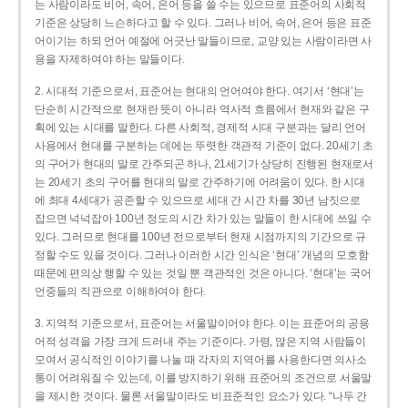
는 사람이라도 비어, 속어, 은어 등을 쓸 수는 있으므로 표준어의 사회적
기준은 상당히 느슨하다고 할 수 있다. 그러나 비어, 속어, 은어 등은 표준
어이기는 하되 언어 예절에 어긋난 말들이므로, 교양 있는 사람이라면 사
용을 자제하여야 하는 말들이다.
2. 시대적 기준으로서, 표준어는 현대의 언어여야 한다. 여기서 ‘현대’는
단순히 시간적으로 현재란 뜻이 아니라 역사적 흐름에서 현재와 같은 구
획에 있는 시대를 말한다. 다른 사회적, 경제적 시대 구분과는 달리 언어
사용에서 현대를 구분하는 데에는 뚜렷한 객관적 기준이 없다. 20세기 초
의 구어가 현대의 말로 간주되곤 하나, 21세기가 상당히 진행된 현재로서
는 20세기 초의 구어를 현대의 말로 간주하기에 어려움이 있다. 한 시대
에 최대 4세대가 공존할 수 있으므로 세대 간 시간 차를 30년 남짓으로
잡으면 넉넉잡아 100년 정도의 시간 차가 있는 말들이 한 시대에 쓰일 수
있다. 그러므로 현대를 100년 전으로부터 현재 시점까지의 기간으로 규
정할 수도 있을 것이다. 그러나 이러한 시간 인식은 ‘현대’ 개념의 모호함
때문에 편의상 행할 수 있는 것일 뿐 객관적인 것은 아니다. ‘현대’는 국어
언중들의 직관으로 이해하여야 한다.
3. 지역적 기준으로서, 표준어는 서울말이어야 한다. 이는 표준어의 공용
어적 성격을 가장 크게 드러내 주는 기준이다. 가령, 많은 지역 사람들이
모여서 공식적인 이야기를 나눌 때 각자의 지역어를 사용한다면 의사소
통이 어려워질 수 있는데, 이를 방지하기 위해 표준어의 조건으로 서울말
을 제시한 것이다. 물론 서울말이라도 비표준적인 요소가 있다. “나두 간