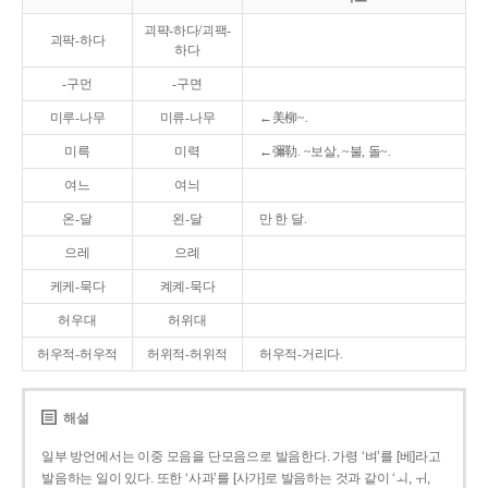
괴퍅-하다/괴팩-
괴팍-하다
하다
-구먼
-구면
미루-나무
미류-나무
←美柳~.
미륵
미력
←彌勒. ~보살, ~불, 돌~.
여느
여늬
온-달
왼-달
만 한 달.
으레
으례
케케-묵다
켸켸-묵다
허우대
허위대
허우적-허우적
허위적-허위적
허우적-거리다.
해설
일부 방언에서는 이중 모음을 단모음으로 발음한다. 가령 ‘벼’를 [베]라고
발음하는 일이 있다. 또한 ‘사과’를 [사가]로 발음하는 것과 같이 ‘ㅚ, ㅟ,