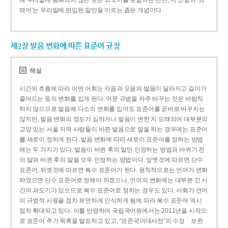
해 우리말에 동화되지 않은 모든 외국어를 포함하는 반면, 이 조항의 ‘외
래어’는 우리말에 편입된 말만을 이르는 좁은 개념이다.
제2장 발음 변화에 따른 표준어 규정
해설
시간의 흐름에 따라 어떤 어휘는 자음과 모음의 발음이 달라지고 길이가
줄어드는 등의 변화를 입게 된다. 어문 규범을 자주 바꾸는 것은 바람직
하지 않으므로 발음에 다소의 변화를 입어도 표준어를 곧바로 바꾸지는
않지만, 발음 변화의 정도가 심하거나 발음이 변한 지 오래되어 대부분의
교양 있는 서울 지역 사람들이 바뀐 발음으로 말을 하는 경우에는 표준어
를 새로이 정하게 된다. 발음 변화에 따라 새로이 표준어를 정하는 방법
에는 두 가지가 있다. 발음이 바뀐 후의 말만 인정하는 방법과 바뀌기 전
의 말과 바뀐 후의 말을 모두 인정하는 방법이다. 앞엣것에 따르면 단수
표준어, 뒤엣것에 따르면 복수 표준어가 된다. 원칙적으로는 언어가 변화
하였으면 단수 표준어로 정해야 하겠으나, 언어의 변화에는 대부분 긴 시
간의 과도기가 있으므로 복수 표준어로 정하는 경우도 있다. 사회가 언어
의 규범적 사용을 점차 유연하게 인식하게 됨에 따라 복수 표준어 역시
점차 확대되고 있다. 이를 반영하여 국립국어원에서는 2011년을 시작으
로 표준어 추가 목록을 발표하고 있고, “표준국어대사전”의 수정ㆍ보완