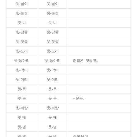
윗-넓이
웃-넓이
윗-눈썹
웃-눈썹
윗-니
웃-니
윗-당줄
웃-당줄
윗-덧줄
웃-덧줄
윗-도리
웃-도리
윗-동아리
웃-동아리
준말은 ‘윗동’임.
윗-막이
웃-막이
윗-머리
웃-머리
윗-목
웃-목
윗-몸
웃-몸
~ 운동.
윗-바람
웃-바람
윗-배
웃-배
윗-벌
웃-벌
윗-변
웃-변
수학 용어.