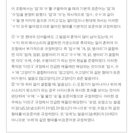
이 조항에서는 ‘암’과 ‘수’를 구별하여 쓸 때의 기본적 표준어는 ‘암’과
‘수’임을 분명히 밝혔다. ‘암’과 ‘수’는 역사적으로 ‘암ㅎ, 수ㅎ’과 같이
‘ㅎ’을 맨 마지막 음으로 가지고 있는 말이었으나 현대에 와서는 이러한
‘ㅎ’이 모두 떨어졌으므로 떨어진 형태를 기본적인 표준어로 규정하였다.
① ‘ㅎ’은 현대의 단어들에도 그 발음의 흔적이 많이 남아 있는데, 이
‘ㅎ’이 뒤의 예사소리와 결합하면 거센소리로 축약되는 일이 흔하여 이
조항에서 부가적으로 규정하였다. 즉 ‘암ㅎ’에 ‘개, 닭, 병아리’가 결합하
면 각각 ‘암캐, 암탉, 암평아리’가 되고 ‘수ㅎ’에 ‘개, 닭, 병아리’가 결합하
면 각각 ‘수캐, 수탉, 수평아리’가 되는 언어 현실을 존중하였다. 이러한
축약은 ‘다만 1’ 규정에서 언급한 예들에만 해당되는 것이므로 ‘암ㅎ, 수
ㅎ’에 ‘고양이’가 결합하더라도 ‘암고양이, 수고양이’와 같은 형태가 표준
어가 된다. 발음도 [암고양이], [수고양이]가 표준 발음이다.
② ‘수’와 뒤의 말이 결합할 때, 발음상 [ㄴ(ㄴ)] 첨가가 일어나거나 뒤의 예
사소리가 된소리가 되는 경우 사이시옷과 유사한 효과를 보이는 것이라
판단하여 ‘수’에 ‘ㅅ’을 붙인 ‘숫’을 표준어형으로 규정하였다. 이러한 경
우에는 ‘다만 2’ 규정에서 언급한 예들만 해당한다. ‘숫양, 숫염소’는 발음
이 [순냥], [순념소]이지 [수양], [수염소]가 아니므로 ‘수양, 수염소’와 같은
형태를 비표준어로 규정하였다. 또 ‘숫쥐’는 발음이 [숟쮜]이지 [수쥐]가
아니므로 ‘수쥐’와 같은 형태를 비표준어로 규정하였다.