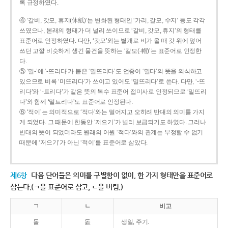
록 규정하였다.
④ ‘갈비, 갓모, 휴지(休紙)’는 변화된 형태인 ‘가리, 갈모, 수지’ 등도 각각
쓰였으나, 본래의 형태가 더 널리 쓰이므로 ‘갈비, 갓모, 휴지’의 형태를
표준어로 인정하였다. 다만, ‘갓모’와는 별개로 비가 올 때 갓 위에 덮어
쓰던 고깔 비슷하게 생긴 물건을 뜻하는 ‘갈모(-帽)’는 표준어로 인정한
다.
⑤ ‘밀-’에 ‘-뜨리다’가 붙은 ‘밀뜨리다’도 언중이 ‘밀다’의 뜻을 의식하고
있으므로 비록 ‘미뜨리다’가 쓰이고 있어도 ‘밀뜨리다’로 쓴다. 다만, ‘-뜨
리다’와 ‘-트리다’가 같은 뜻의 복수 표준어 접미사로 인정되므로 ‘밀뜨리
다’와 함께 ‘밀트리다’도 표준어로 인정된다.
⑥ ‘적이’는 의미적으로 ‘적다’와는 멀어지고 오히려 반대의 의미를 가지
게 되었다. 그 때문에 한동안 ‘저으기’가 널리 보급되기도 하였다. 그러나
반대의 뜻이 되었더라도 원래의 어원 ‘적다’와의 관계는 부정할 수 없기
때문에 ‘저으기’가 아닌 ‘적이’를 표준어로 삼았다.
제6항
다음 단어들은 의미를 구별함이 없이, 한 가지 형태만을 표준어로
삼는다.(ㄱ을 표준어로 삼고, ㄴ을 버림.)
ㄱ
ㄴ
비고
돌
돐
생일, 주기.