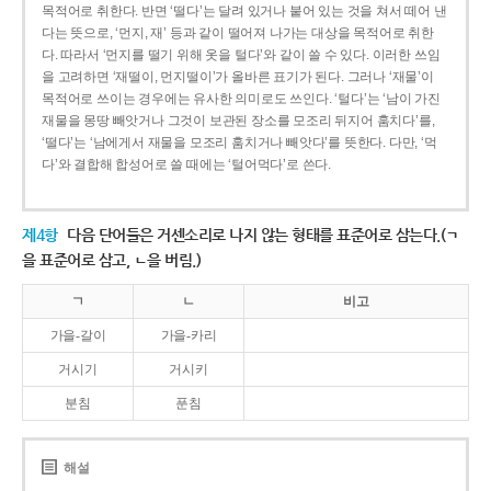
목적어로 취한다. 반면 ‘떨다’는 달려 있거나 붙어 있는 것을 쳐서 떼어 낸
다는 뜻으로, ‘먼지, 재’ 등과 같이 떨어져 나가는 대상을 목적어로 취한
다. 따라서 ‘먼지를 떨기 위해 옷을 털다’와 같이 쓸 수 있다. 이러한 쓰임
을 고려하면 ‘재떨이, 먼지떨이’가 올바른 표기가 된다. 그러나 ‘재물’이
목적어로 쓰이는 경우에는 유사한 의미로도 쓰인다. ‘털다’는 ‘남이 가진
재물을 몽땅 빼앗거나 그것이 보관된 장소를 모조리 뒤지어 훔치다’를,
‘떨다’는 ‘남에게서 재물을 모조리 훔치거나 빼앗다’를 뜻한다. 다만, ‘먹
다’와 결합해 합성어로 쓸 때에는 ‘털어먹다’로 쓴다.
제4항
다음 단어들은 거센소리로 나지 않는 형태를 표준어로 삼는다.(ㄱ
을 표준어로 삼고, ㄴ을 버림.)
ㄱ
ㄴ
비고
가을-갈이
가을-카리
거시기
거시키
분침
푼침
해설