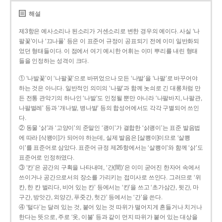
해설
제3항은 예사소리나 된소리가 거센소리로 변한 경우의 예이다. 사실 ‘나
팔꽃’이나 ‘끄나풀’ 등은 이 표준어 규정이 공표되기 전에 이미 일반화되
었던 형태들이다. 이 점에서 여기 예시한 어휘는 이미 뿌리를 내린 형태
들을 인정하는 성격이 크다.
① ‘나발꽃’이 ‘나팔꽃’으로 바뀌었으나 모든 ‘나발’을 ‘나팔’로 바꾸어야
하는 것은 아니다. 일반적인 의미의 ‘나팔’과 함께 놋쇠로 긴 대롱처럼 만
든 전통 관악기의 하나인 ‘나발’도 인정될 뿐만 아니라 ‘나팔바지, 나팔관,
나팔벌레’ 등과 ‘개나발, 병나발’ 등의 합성어에서도 각각 구별되어 쓰인
다.
② 동물 ‘삵’과 ‘고양이’의 준말인 ‘괭이’가 결합한 ‘삵괭이’는 표준 발음법
에 따라 [삭꽹이]가 되어야 하는데, 실제 발음은 [살쾡이]이므로 ‘살쾡
이’를 표준어로 삼았다. 표준어 규정 제26항에서는 ‘살쾡이’와 함께 ‘삵’도
표준어로 인정하였다.
③ ‘칸’은 공간의 구획을 나타내며, ‘간(間)’은 이미 굳어진 한자어 속에서
쓰이거나 공간으로서의 장소를 가리키는 접미사로 쓰인다. 그러므로 ‘위
칸, 한 칸 벌리다, 비어 있는 칸’ 등에서는 ‘칸’을 쓰고 ‘초가삼간, 뒷간, 마
구간, 방앗간, 외양간, 푸줏간, 헛간’ 등에서는 ‘간’을 쓴다.
④ ‘털다’는 달려 있는 것, 붙어 있는 것 따위가 떨어지게 흔들거나 치거나
한다는 뜻으로, 주로 ‘옷, 이불’ 등과 같이 먼지 따위가 붙어 있는 대상을