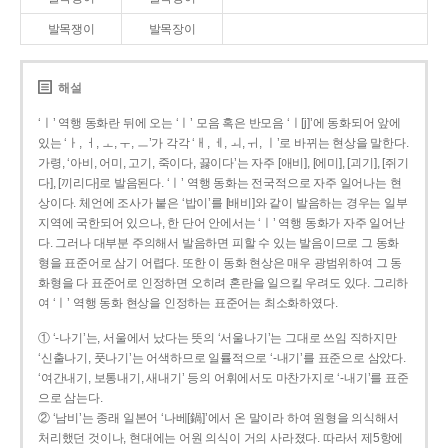
발목쟁이
발목장이
해설
‘ㅣ’ 역행 동화란 뒤에 오는 ‘ㅣ’ 모음 혹은 반모음 ‘ㅣ[j]’에 동화되어 앞에
있는 ‘ㅏ, ㅓ, ㅗ, ㅜ, ㅡ’가 각각 ‘ㅐ, ㅔ, ㅚ, ㅟ, ㅣ’로 바뀌는 현상을 말한다.
가령, ‘아비, 어미, 고기, 죽이다, 끓이다’는 자주 [애비], [에미], [괴기], [쥐기
다], [끼리다]로 발음된다. ‘ㅣ’ 역행 동화는 전국적으로 자주 일어나는 현
상이다. 체언에 조사가 붙은 ‘밥이’를 [배비]와 같이 발음하는 경우는 일부
지역에 국한되어 있으나, 한 단어 안에서는 ‘ㅣ’ 역행 동화가 자주 일어난
다. 그러나 대부분 주의해서 발음하면 피할 수 있는 발음이므로 그 동화
형을 표준어로 삼기 어렵다. 또한 이 동화 현상은 매우 광범위하여 그 동
화형을 다 표준어로 인정하면 오히려 혼란을 일으킬 우려도 있다. 그리하
여 ‘ㅣ’ 역행 동화 현상을 인정하는 표준어는 최소화하였다.
① ‘-나기’는, 서울에서 났다는 뜻의 ‘서울나기’는 그대로 쓰임 직하지만
‘신출나기, 풋나기’는 어색하므로 일률적으로 ‘-내기’를 표준으로 삼았다.
‘여간내기, 보통내기, 새내기’ 등의 어휘에서도 마찬가지로 ‘-내기’를 표준
으로 삼는다.
② ‘남비’는 종래 일본어 ‘나베[鍋]’에서 온 말이라 하여 원형을 의식해서
처리했던 것이나, 현대에는 어원 의식이 거의 사라졌다. 따라서 제5항에