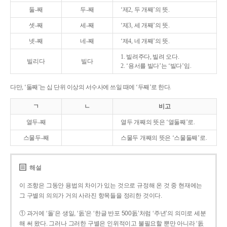
둘-째
두-째
‘제2, 두 개째’의 뜻.
셋-째
세-째
‘제3, 세 개째’의 뜻.
넷-째
네-째
‘제4, 네 개째’의 뜻.
1. 빌려주다, 빌려 오다.
빌리다
빌다
2. ‘용서를 빌다’는 ‘빌다’임.
다만, ‘둘째’는 십 단위 이상의 서수사에 쓰일 때에 ‘두째’로 한다.
ㄱ
ㄴ
비고
열두-째
열두 개째의 뜻은 ‘열둘째’로.
스물두-째
스물두 개째의 뜻은 ‘스물둘째’로.
해설
이 조항은 그동안 용법의 차이가 있는 것으로 규정해 온 것 중 현재에는
그 구별의 의의가 거의 사라진 항목들을 정리한 것이다.
① 과거에 ‘돌’은 생일, ‘돐’은 ‘한글 반포 500돐’처럼 ‘주년’의 의미로 세분
해 써 왔다. 그러나 그러한 구별은 인위적이고 불필요할 뿐만 아니라 ‘돐