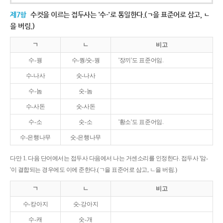
제7항
수컷을 이르는 접두사는 '수-'로 통일한다.(ㄱ을 표준어로 삼고, ㄴ
을 버림.)
ㄱ
ㄴ
비고
수-꿩
수-퀑/숫-꿩
'장끼'도 표준어임.
수-나사
숫-나사
수-놈
숫-놈
수-사돈
숫-사돈
수-소
숫-소
'황소'도 표준어임.
수-은행나무
숫-은행나무
다만 1. 다음 단어에서는 접두사 다음에서 나는 거센소리를 인정한다. 접두사 '암-
'이 결합되는 경우에도 이에 준한다.(ㄱ을 표준어로 삼고, ㄴ을 버림.)
ㄱ
ㄴ
비고
수-캉아지
숫-강아지
수-캐
숫-개