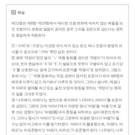
해설
제11항은 제8항~제10항에서 제시한 모음 변화에 속하지 않는 예들을 보
인 조항이다. 변화된 발음이 굳어진 경우 그것을 표준으로 삼는다는 원칙
은 동일하게 적용된다.
① ‘-구려’와 ‘-구료’는 미묘한 의미 차가 있는 듯도 하나 언중이 분명히 의
식할 수 없으므로 ‘-구려’ 쪽만 살린 것이다.
② 원래 ‘깍정이’였던 말이 ‘ㅣ’ 역행 동화를 겪으면 ‘깍젱이’가 되어야 하
는데, 언어 현실에서 ‘ㅐ’와 ‘ㅔ’가 발음으로 뚜렷이 구별되지 않고 표기상
‘ㅐ’를 선호한다는 점에 근거하여 표준어를 ‘깍쟁이’로 정하였다. 그럼으
로써 이는 ‘ㅣ’ 역행 동화와는 직접 관련이 없어진 표준어가 되어 제9항의
예외로 다루지 않고 여기에서 다루게 된 것이다. 그러나 밤나무, 떡갈나
무 따위의 열매를 싸고 있는 술잔 모양의 받침을 뜻하는 ‘깍정이’는 원래
의 말을 그대로 두었다.
③ ‘나무래다, 바래다’는 방언으로 해석하여 ‘나무라다, 바라다’를 표준어
로 삼았다. 그런데 근래 ‘바라다’에서 파생된 명사 ‘바람’을 ‘바램’으로 잘
못 쓰는 경향이 있다. ‘바람[風]’과의 혼동을 피하려는 심리 때문인 듯하
다. 그러나 동사가 ‘바라다’인 이상 그로부터 파생된 명사가 ‘바램’이 될
수는 없어 비고에서 이를 명기하였다. ‘바라다’의 활용형으로, ‘바랬다, 바
래요’는 비표준형이고 ‘바랐다, 바라요’가 표준형이 된다. ‘나무랐다, 나무