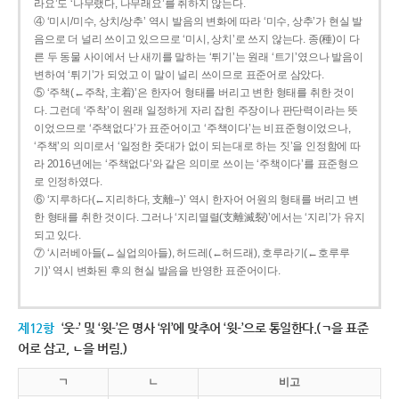
라요’도 ‘나무랬다, 나무래요’를 취하지 않는다.
④ ‘미시/미수, 상치/상추’ 역시 발음의 변화에 따라 ‘미수, 상추’가 현실 발
음으로 더 널리 쓰이고 있으므로 ‘미시, 상치’로 쓰지 않는다. 종(種)이 다
른 두 동물 사이에서 난 새끼를 말하는 ‘튀기’는 원래 ‘트기’였으나 발음이
변하여 ‘튀기’가 되었고 이 말이 널리 쓰이므로 표준어로 삼았다.
⑤ ‘주책(←주착, 主着)’은 한자어 형태를 버리고 변한 형태를 취한 것이
다. 그런데 ‘주착’이 원래 일정하게 자리 잡힌 주장이나 판단력이라는 뜻
이었으므로 ‘주책없다’가 표준어이고 ‘주책이다’는 비표준형이었으나,
‘주책’의 의미로서 ‘일정한 줏대가 없이 되는대로 하는 짓’을 인정함에 따
라 2016년에는 ‘주책없다’와 같은 의미로 쓰이는 ‘주책이다’를 표준형으
로 인정하였다.
⑥ ‘지루하다(←지리하다, 支離--)’ 역시 한자어 어원의 형태를 버리고 변
한 형태를 취한 것이다. 그러나 ‘지리멸렬(支離滅裂)’에서는 ‘지리’가 유지
되고 있다.
⑦ ‘시러베아들(←실업의아들), 허드레(←허드래), 호루라기(←호루루
기)’ 역시 변화된 후의 현실 발음을 반영한 표준어이다.
제12항
‘웃-’ 및 ‘윗-’은 명사 ‘위’에 맞추어 ‘윗-’으로 통일한다.(ㄱ을 표준
어로 삼고, ㄴ을 버림.)
ㄱ
ㄴ
비고