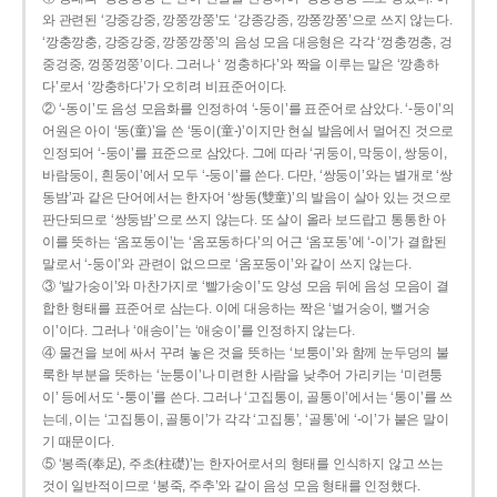
와 관련된 ‘강중강중, 깡쭝깡쭝’도 ‘강종강종, 깡쫑깡쫑’으로 쓰지 않는다.
‘깡충깡충, 강중강중, 깡쭝깡쭝’의 음성 모음 대응형은 각각 ‘껑충껑충, 겅
중겅중, 껑쭝껑쭝’이다. 그러나 ‘ 껑충하다’와 짝을 이루는 말은 ‘깡총하
다’로서 ‘깡충하다’가 오히려 비표준어이다.
② ‘-동이’도 음성 모음화를 인정하여 ‘-둥이’를 표준어로 삼았다. ‘-둥이’의
어원은 아이 ‘동(童)’을 쓴 ‘동이(童-)’이지만 현실 발음에서 멀어진 것으로
인정되어 ‘-둥이’를 표준으로 삼았다. 그에 따라 ‘귀둥이, 막둥이, 쌍둥이,
바람둥이, 흰둥이’에서 모두 ‘-둥이’를 쓴다. 다만, ‘쌍둥이’와는 별개로 ‘쌍
동밤’과 같은 단어에서는 한자어 ‘쌍동(雙童)’의 발음이 살아 있는 것으로
판단되므로 ‘쌍둥밤’으로 쓰지 않는다. 또 살이 올라 보드랍고 통통한 아
이를 뜻하는 ‘옴포동이’는 ‘옴포동하다’의 어근 ‘옴포동’에 ‘-이’가 결합된
말로서 ‘-둥이’와 관련이 없으므로 ‘옴포둥이’와 같이 쓰지 않는다.
③ ‘발가숭이’와 마찬가지로 ‘빨가숭이’도 양성 모음 뒤에 음성 모음이 결
합한 형태를 표준어로 삼는다. 이에 대응하는 짝은 ‘벌거숭이, 뻘거숭
이’이다. 그러나 ‘애송이’는 ‘애숭이’를 인정하지 않는다.
④ 물건을 보에 싸서 꾸려 놓은 것을 뜻하는 ‘보퉁이’와 함께 눈두덩의 불
룩한 부분을 뜻하는 ‘눈퉁이’나 미련한 사람을 낮추어 가리키는 ‘미련퉁
이’ 등에서도 ‘-퉁이’를 쓴다. 그러나 ‘고집통이, 골통이’에서는 ‘통이’를 쓰
는데, 이는 ‘고집통이, 골통이’가 각각 ‘고집통’, ‘골통’에 ‘-이’가 붙은 말이
기 때문이다.
⑤ ‘봉족(奉足), 주초(柱礎)’는 한자어로서의 형태를 인식하지 않고 쓰는
것이 일반적이므로 ‘봉죽, 주추’와 같이 음성 모음 형태를 인정했다.