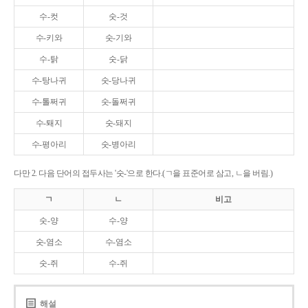
수-컷
숫-것
수-키와
숫-기와
수-탉
숫-닭
수-탕나귀
숫-당나귀
수-톨쩌귀
숫-돌쩌귀
수-퇘지
숫-돼지
수-평아리
숫-병아리
다만 2. 다음 단어의 접두사는 '숫-'으로 한다.(ㄱ을 표준어로 삼고, ㄴ을 버림.)
ㄱ
ㄴ
비고
숫-양
수-양
숫-염소
수-염소
숫-쥐
수-쥐
해설