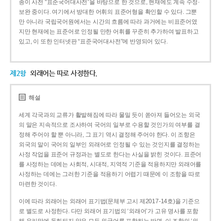
종이 사전 “표준국어대사전”을 바탕으로 한 것으로, 현재에도 계속 수정·
보완 중이다. 여기에서 방대한 어휘의 표준어형을 확인할 수 있다. 그뿐
만 아니라 국립국어원에서는 시간의 흐름에 따라 과거에는 비표준어였
지만 현재에는 표준어로 인정될 만한 어휘를 꾸준히 추가하여 발표하고
있고, 이 또한 인터넷판 “표준국어대사전”에 반영되어 있다.
제2항
외래어는 따로 사정한다.
해설
세계 각국과의 교류가 활발해짐에 따라 물밀 듯이 쏟아져 들어오는 외국
의 말은 지속적으로 조사하여 국어의 일부로 수용할 것인가의 여부를 결
정해 주어야 할 뿐 아니라, 그 표기 역시 결정해 주어야 한다. 이 조항은
외국의 말이 국어의 일부인 외래어로 인정될 수 있는 것인지를 결정하는
사정 작업을 표준어 규정과는 별도로 한다는 사실을 밝힌 것이다. 표준어
를 사정하는 데에는 사회적, 시대적, 지역적 기준을 적용하지만 외래어를
사정하는 데에는 그러한 기준을 적용하기 어렵기 때문에 이 조항을 따로
마련한 것이다.
이에 따라 외래어는 외래어 표기법(문체부 고시 제2017-14호)을 기준으
로 별도로 사정한다. 다만 외래어 표기법의 ‘외래어’가 고유 명사를 포함