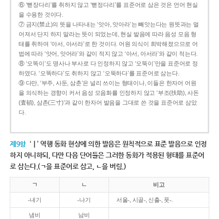
⑥ ‘뻗장다리’를 취하지 않고 ‘뻗정다리’를 표준어로 삼은 것은 언어 현실
을 수용한 것이다.
⑦ 금지(禁止)의 뜻을 나타내는 ‘앗아, 앗아라’는 빼앗는다는 원뜻과는 멀
어져서 단지 하지 말라는 뜻이 되었는데, 현실 발음에 따라 음성 모음 형
태를 취하여 ‘아서, 아서라’로 한 것이다. 어원 의식이 희박해졌으므로 어
법에 따라 ‘앗어, 앗어라’와 같이 적지 않고 ‘아서, 아서라’와 같이 적는다.
⑧ ‘오똑이’도 명사나 부사로 다 인정하지 않고 ‘오뚝이’만을 표준어로 정
하였다. ‘오똑하다’도 취하지 않고 ‘오뚝하다’를 표준어로 삼는다.
⑨ 다만, ‘부주, 사둔, 삼춘’은 널리 쓰이는 형태이나, 이들은 한자어 어원
을 의식하는 경향이 커서 음성 모음화를 인정하지 않고 ‘부조(扶助), 사돈
(査頓), 삼촌(三寸)’과 같이 한자어 발음을 그대로 쓴 것을 표준어로 삼았
다.
제9항
‘ㅣ’ 역행 동화 현상에 의한 발음은 원칙적으로 표준 발음으로 인정
하지 아니하되, 다만 다음 단어들은 그러한 동화가 적용된 형태를 표준어
로 삼는다.(ㄱ을 표준어로 삼고, ㄴ을 버림.)
ㄱ
ㄴ
비고
-내기
-나기
서울-, 시골-, 신출-, 풋-.
냄비
남비