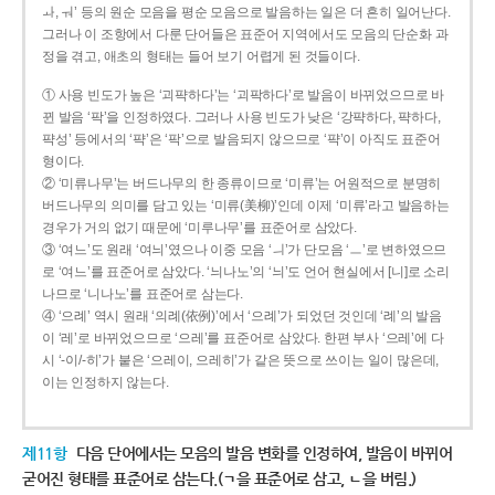
ㅘ, ㅝ’ 등의 원순 모음을 평순 모음으로 발음하는 일은 더 흔히 일어난다.
그러나 이 조항에서 다룬 단어들은 표준어 지역에서도 모음의 단순화 과
정을 겪고, 애초의 형태는 들어 보기 어렵게 된 것들이다.
① 사용 빈도가 높은 ‘괴퍅하다’는 ‘괴팍하다’로 발음이 바뀌었으므로 바
뀐 발음 ‘팍’을 인정하였다. 그러나 사용 빈도가 낮은 ‘강퍅하다, 퍅하다,
퍅성’ 등에서의 ‘퍅’은 ‘팍’으로 발음되지 않으므로 ‘퍅’이 아직도 표준어
형이다.
② ‘미류나무’는 버드나무의 한 종류이므로 ‘미류’는 어원적으로 분명히
버드나무의 의미를 담고 있는 ‘미류(美柳)’인데 이제 ‘미류’라고 발음하는
경우가 거의 없기 때문에 ‘미루나무’를 표준어로 삼았다.
③ ‘여느’도 원래 ‘여늬’였으나 이중 모음 ‘ㅢ’가 단모음 ‘ㅡ’로 변하였으므
로 ‘여느’를 표준어로 삼았다. ‘늬나노’의 ‘늬’도 언어 현실에서 [니]로 소리
나므로 ‘니나노’를 표준어로 삼는다.
④ ‘으례’ 역시 원래 ‘의례(依例)’에서 ‘으례’가 되었던 것인데 ‘례’의 발음
이 ‘레’로 바뀌었으므로 ‘으레’를 표준어로 삼았다. 한편 부사 ‘으레’에 다
시 ‘-이/-히’가 붙은 ‘으레이, 으레히’가 같은 뜻으로 쓰이는 일이 많은데,
이는 인정하지 않는다.
제11항
다음 단어에서는 모음의 발음 변화를 인정하여, 발음이 바뀌어
굳어진 형태를 표준어로 삼는다.(ㄱ을 표준어로 삼고, ㄴ을 버림.)