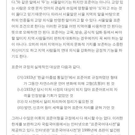
다.”와 같은 말에서 ‘두’는 서울말이기는 하지만 표준어는 아니다. 교양 있
는 사람은 오랜 문자 언어의 관습적 쓰임에 영향을 받아 ‘도’라고 쓰는 것
이 옳다고 믿기 때문이다. 따라서 서울말은 서울 지역의 말을 바탕으로
하되 언중들의 교양 의식을 반영한 말이라고 할 수 있다. 서울말을 표준
어의 조건으로 한다는 이러한 규정을 어떤 지역어를 사용하면 안 된다는
뜻으로 오해하면 안 된다. 표준어는 교육, 방송, 공식적 담화 등에서 써야
할 말이지 지역 사람들끼리 편하게 대화하는 경우에까지 꼭 써야 하는 말
이 아니다. 오히려 여러 지역어는 지역의 문화적 가치를 보존하는 소중한
자산이기도 하고 지역 사람들의 연대 의식을 강화하는 긍정적 기능을 하
기도 한다.
표준어 규정의 실제적인 대상은 다음과 같다.
(가) 1933년 ‘한글 마춤법 통일안’에서 표준어로 규정하였던 형태
가 그동안 자연스러운 언어 변화에 의해 고형(古形)이 된 것
(나) 1933년 당시 미처 사정의 대상이 되지 않아 표준어로서의 자
격을 인정받을 기회가 없었던 것
(다) 각 사전에서 달리 처리하여 정리가 필요한 것
(라) 방언, 신조어 등이 세력을 얻어 표준어 자리를 굳혀 가던 것
그러나 수많은 어휘의 표준어형을 규정에서 다 예시할 수는 없다. 이러한
한계를 보완하고자 국립국어원에서는 인터넷으로 “표준국어대사전”을
제공하고 있다. 인터넷판 “표준국어대사전”은 1999년에 초판이 발간된