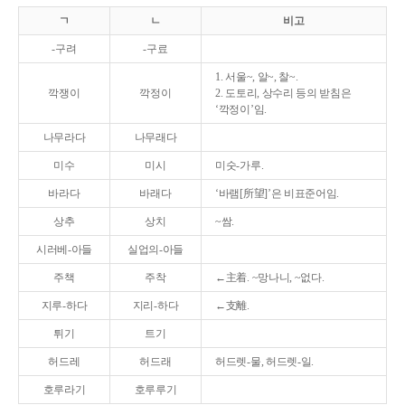
ㄱ
ㄴ
비고
-구려
-구료
1. 서울~, 알~, 찰~.
깍쟁이
깍정이
2. 도토리, 상수리 등의 받침은
‘깍정이’임.
나무라다
나무래다
미수
미시
미숫-가루.
바라다
바래다
‘바램[所望]’은 비표준어임.
상추
상치
~쌈.
시러베-아들
실업의-아들
주책
주착
←主着. ~망나니, ~없다.
지루-하다
지리-하다
←支離.
튀기
트기
허드레
허드래
허드렛-물, 허드렛-일.
호루라기
호루루기