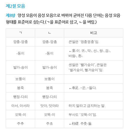
제2절 모음
제8항
양성 모음이 음성 모음으로 바뀌어 굳어진 다음 단어는 음성 모음
형태를 표준어로 삼는다.(ㄱ을 표준어로 삼고, ㄴ을 버림.)
ㄱ
ㄴ
비고
깡충-깡충
깡총-깡총
큰말은 ‘껑충껑충’임.
←童-이. 귀-, 막-, 선-, 쌍-, 검-,
-둥이
-동이
바람-, 흰-.
센말은 ‘빨가숭이’, 큰말은
발가-숭이
발가-송이
‘벌거숭이, 뻘거숭이’임.
보퉁이
보통이
봉죽
봉족
←奉足. ~꾼, ~들다.
뻗정-다리
뻗장-다리
아서, 아서라
앗아, 앗아라
하지 말라고 금지하는 말.
오뚝-이
오똑-이
부사도 ‘오뚝-이’임.
주추
주초
←柱礎. 주춧-돌.