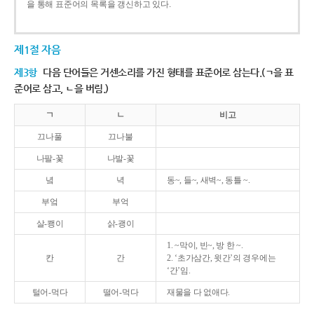
을 통해 표준어의 목록을 갱신하고 있다.
제1절 자음
제3항
다음 단어들은 거센소리를 가진 형태를 표준어로 삼는다.(ㄱ을 표
준어로 삼고, ㄴ을 버림.)
ㄱ
ㄴ
비고
끄나풀
끄나불
나팔-꽃
나발-꽃
녘
녁
동~, 들~, 새벽~, 동틀 ~.
부엌
부억
살-쾡이
삵-괭이
1. ~막이, 빈~, 방 한 ~.
칸
간
2. ‘초가삼간, 윗간’의 경우에는
‘간’임.
털어-먹다
떨어-먹다
재물을 다 없애다.