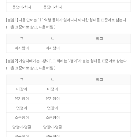
동댕이-치다
동당이-치다
[붙임 1] 다음 단어는 ‘ㅣ’ 역행 동화가 일어나지 아니한 형태를 표준어로 삼는다.
(ㄱ을 표준어로 삼고, ㄴ을 버림.)
ㄱ
ㄴ
비고
아지랑이
아지랭이
[붙임 2] 기술자에게는 ‘-장이’, 그 외에는 ‘-쟁이’가 붙는 형태를 표준어로 삼는다.
(ㄱ을 표준어로 삼고, ㄴ을 버림.)
ㄱ
ㄴ
비고
미장이
미쟁이
유기장이
유기쟁이
멋쟁이
멋장이
소금쟁이
소금장이
담쟁이-덩굴
담장이-덩굴
골목쟁이
골목장이