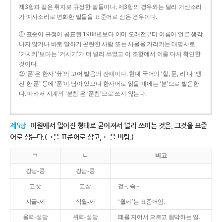
제3항과 같은 취지로 규정한 말들이나, 제3항의 경우와는 달리 거센소리
가 예사소리로 변화한 말들을 표준어로 삼은 경우이다.
① 표준어 규정이 공표된 1988년보다 이미 오래전부터 이름이 얼른 생각
나지 않거나 바로 말하기 곤란한 사람 또는 사물을 가리키는 대명사로
‘거시키’보다는 ‘거시기’가 더 널리 쓰였고 이 조항에서 이를 다시 확인한
것이다.
② ‘푼’은 한자 ‘分’의 고어 발음의 잔재이다. 현대 국어의 ‘할, 푼, 리’나 ‘땡
전 한 푼’ 등에 ‘푼’이 남아 있으나 한자어로 읽을 때에는 ‘분’으로 발음한
다. 따라서 시계의 ‘분침’은 ‘푼침’으로 쓰지 않는다.
제5항
어원에서 멀어진 형태로 굳어져서 널리 쓰이는 것은, 그것을 표준
어로 삼는다.(ㄱ을 표준어로 삼고, ㄴ을 버림.)
ㄱ
ㄴ
비고
강낭-콩
강남-콩
고삿
고샅
겉~, 속~.
사글-세
삭월-세
‘월세’는 표준어임.
울력-성당
위력-성당
떼를 지어서 으르고 협박하는 일.