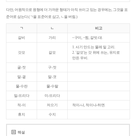
다만, 어원적으로 원형에 더 가까운 형태가 아직 쓰이고 있는 경우에는, 그것을 표
준어로 삼는다.(ㄱ을 표준어로 삼고, ㄴ을 버림.)
ㄱ
ㄴ
비고
갈비
가리
~구이, ~찜, 갈빗-대.
1. 사기 만드는 물레 밑 고리.
갓모
갈모
2. '갈모'는 갓 위에 쓰는, 유지로
만든 우비.
굴-젓
구-젓
말-곁
말-겻
물-수란
물-수랄
밀-뜨리다
미-뜨리다
적-이
저으기
적이-나, 적이나-하면.
휴지
수지
해설