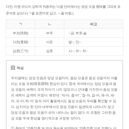
다만, 어원 의식이 강하게 작용하는 다음 단어에서는 양성 모음 형태를 그대로 표
준어로 삼는다.(ㄱ을 표준어로 삼고, ㄴ을 버림.)
ㄱ
ㄴ
비고
부조(扶助)
부주
~금, 부좃-술.
사돈(査頓)
사둔
밭~, 안~.
삼촌(三寸)
삼춘
시~, 외~, 처~.
해설
우리말에는 양성 모음은 양성 모음끼리, 음성 모음은 음성 모음끼리 어울
리는 모음 조화(母音調和) 현상이 있다. 중세 국어에서는 양성 모음과 음
성 모음의 세력이 크게 차이가 나지 않았으나 근대를 거치면서 음성 모음
의 세력이 급격히 커졌다. 예컨대 ‘ 막-아, 좁-아’, ‘접-어, 굽-어, 재-어, 세-
어, 괴-어, 쥐-어’ 등의 어미 활용에서도 음성 모음의 우세를 확인할 수 있
다. 심지어는 한 단어 내부에서도 양성 모음이 일관되게 나타나지 않고
양성 모음과 음성 모음이 섞여 나타나는 일이 많다. 이 조항은 그러한 음
성 모음 우세 현상을 명시적으로 규정한 것이다.
① 종래의 ‘깡총깡총’은 언어 현실을 반영하여 ‘깡충깡충’으로 정했다. 이