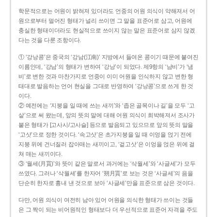
학문적으로는 어원이 밝혀져 있더라도 언중의 어원 의식이 약해져서 어
원으로부터 멀어진 형태가 널리 쓰이면 그 말을 표준어로 삼고, 어원에
충실한 형태이더라도 현실적으로 쓰이지 않는 말은 표준어로 삼지 않겠
다는 것을 다룬 조항이다.
① ‘강낭콩’은 중국의 ‘강남(江南)’ 지방에서 들여온 콩이기 때문에 붙여진
이름인데, ‘강남’의 형태가 변하여 ‘강낭’이 되었다. 제9항의 ‘남비’가 ‘냄
비’로 변한 것과 마찬가지로 언중이 이미 어원을 인식하지 않고 변한 형
태대로 발음하는 언어 현실을 그대로 반영하여 ‘강낭콩’으로 쓰게 한 것
이다.
② 예전에는 ‘지붕을 일 때에 쓰는 새끼’와 ‘좁은 골목이나 길’을 모두 ‘고
샅’으로 써 왔는데, 앞의 뜻의 말에 대해 어원 의식이 희박해져서 조사가
붙은 형태가 [고사시/고사슬] 등으로 발음되고 있으므로 앞의 뜻의 말을
‘고삿’으로 정한 것이다. ‘속고삿’은 초가지붕을 일 때 이엉을 얹기 전에
지붕 위에 건너질러 잡아매는 새끼이고, ‘겉고삿’은 이엉을 얹은 위에 걸
쳐 매는 새끼이다.
③ ‘월세(月貰)’와 뜻이 같은 말로서 과거에는 ‘삭월세’와 ‘사글세’가 모두
쓰였다. 그러나 ‘삭월세’를 한자어 ‘朔月貰’로 보는 것은 ‘사글세’의 음을
단순히 한자로 흉내 낸 것으로 보아 ‘사글세’만을 표준으로 삼은 것이다.
다만, 어원 의식이 여전히 남아 있어 어원을 의식한 형태가 쓰이는 것들
은 그 짝이 되는 비어원적인 형태보다 더 우선적으로 표준어 자격을 주도