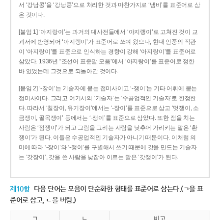
서 ‘강남콩’을 ‘강낭콩’으로 처리한 것과 마찬가지로 ‘냄비’를 표준어로 삼
은 것이다.
[붙임 1] ‘아지랑이’는 과거의 대사전들에서 ‘아지랭이’로 고쳐진 것이 교
과서에 반영되어 ‘아지랭이’가 표준어로 쓰여 왔으나, 현대 언중의 직관
이 ‘아지랑이’를 표준으로 인식하는 경향이 강해 ‘아지랑이’를 표준어로
삼았다. 1936년 “조선어 표준말 모음”에서 ‘아지랑이’를 표준어로 정한
바 있었는데 그것으로 되돌아간 것이다.
[붙임 2] ‘-장이’는 기술자에 붙는 접미사이고 ‘-쟁이’는 기타 어휘에 붙는
접미사이다. 그리고 여기서의 ‘기술자’는 ‘수공업적인 기술자’로 한정한
다. 따라서 ‘칠장이, 유기장이’에서는 ‘-장이’를 표준으로 삼고 ‘멋쟁이, 소
금쟁이, 골목쟁이’ 등에서는 ‘-쟁이’를 표준으로 삼았다. 또한 점을 치는
사람은 ‘점쟁이’가 되고 그림을 그리는 사람을 낮추어 가리키는 말은 ‘환
쟁이’가 된다. 이들은 수공업적인 기술자가 아니기 때문이다. 이처럼 의
미에 따라 ‘-장이’와 ‘-쟁이’를 구별해서 쓰기 때문에 갓을 만드는 기술자
는 ‘갓장이’, 갓을 쓴 사람을 낮잡아 이르는 말은 ‘갓쟁이’가 된다.
제10항
다음 단어는 모음이 단순화한 형태를 표준어로 삼는다.(ㄱ을 표
준어로 삼고, ㄴ을 버림.)
ㄱ
ㄴ
비고