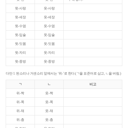
윗-사랑
웃-사랑
윗-세장
웃-세장
윗-수염
웃-수염
윗-입술
웃-입술
윗-잇몸
웃-잇몸
윗-자리
웃-자리
윗-중방
웃-중방
다만 1. 된소리나 거센소리 앞에서는 ‘위-’로 한다.(ㄱ을 표준어로 삼고, ㄴ을 버림.)
ㄱ
ㄴ
비고
위-짝
웃-짝
위-쪽
웃-쪽
위-채
웃-채
위-층
웃-층