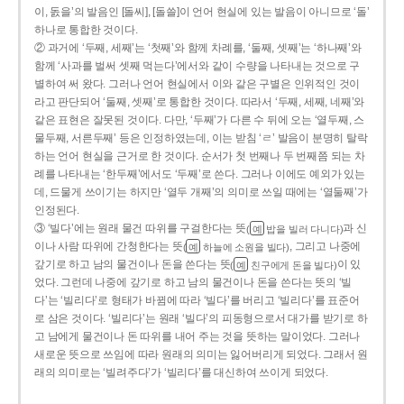
이, 돐을’의 발음인 [돌씨], [돌쓸]이 언어 현실에 있는 발음이 아니므로 ‘돌’
하나로 통합한 것이다.
② 과거에 ‘두째, 세째’는 ‘첫째’와 함께 차례를, ‘둘째, 셋째’는 ‘하나째’와
함께 ‘사과를 벌써 셋째 먹는다’에서와 같이 수량을 나타내는 것으로 구
별하여 써 왔다. 그러나 언어 현실에서 이와 같은 구별은 인위적인 것이
라고 판단되어 ‘둘째, 셋째’로 통합한 것이다. 따라서 ‘두째, 세째, 네째’와
같은 표현은 잘못된 것이다. 다만, ‘두째’가 다른 수 뒤에 오는 ‘열두째, 스
물두째, 서른두째’ 등은 인정하였는데, 이는 받침 ‘ㄹ’ 발음이 분명히 탈락
하는 언어 현실을 근거로 한 것이다. 순서가 첫 번째나 두 번째쯤 되는 차
례를 나타내는 ‘한두째’에서도 ‘두째’로 쓴다. 그러나 이에도 예외가 있는
데, 드물게 쓰이기는 하지만 ‘열두 개째’의 의미로 쓰일 때에는 ‘열둘째’가
인정된다.
③ ‘빌다’에는 원래 물건 따위를 구걸한다는 뜻
과 신
(
밥을 빌러 다니다)
예
이나 사람 따위에 간청한다는 뜻
, 그리고 나중에
(
하늘에 소원을 빌다)
예
갚기로 하고 남의 물건이나 돈을 쓴다는 뜻
이 있
(
친구에게 돈을 빌다)
예
었다. 그런데 나중에 갚기로 하고 남의 물건이나 돈을 쓴다는 뜻의 ‘빌
다’는 ‘빌리다’로 형태가 바뀜에 따라 ‘빌다’를 버리고 ‘빌리다’를 표준어
로 삼은 것이다. ‘빌리다’는 원래 ‘빌다’의 피동형으로서 대가를 받기로 하
고 남에게 물건이나 돈 따위를 내어 주는 것을 뜻하는 말이었다. 그러나
새로운 뜻으로 쓰임에 따라 원래의 의미는 잃어버리게 되었다. 그래서 원
래의 의미로는 ‘빌려주다’가 ‘빌리다’를 대신하여 쓰이게 되었다.