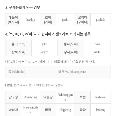
3. 구개음화가 되는 경우
해돋이
같이
굳히다
haedoji
gachi
guchida
[해도지]
[가치]
[구치다]
4. ‘ㄱ, ㄷ, ㅂ, ㅈ’이 ‘ㅎ’과 합하여 거센소리로 소리 나는 경우
좋고[조코]
joko
놓다[노타]
nota
잡혀[자펴]
japyeo
낳지[나치]
nachi
다만, 체언에서 ‘ㄱ, ㄷ, ㅂ’ 뒤에 ‘ㅎ’이 따를 때에는 ‘ㅎ’을 밝혀 적는다.
묵호(Mukho)
집현전(Jiphyeonjeon)
[붙임] 된소리되기는 표기에 반영하지 않는다.
Nakdonggan
압구정
Apgujeong
낙동강
죽변
Jukbyeon
g
Nakseongda
낙성대
합정
Hapjeong
팔당
Paldang
e