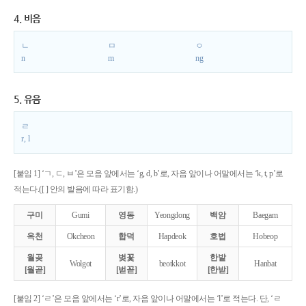
4. 비음
ㄴ
ㅁ
ㅇ
n
m
ng
5. 유음
ㄹ
r, l
[붙임 1] ‘ㄱ, ㄷ, ㅂ’은 모음 앞에서는 ‘g, d, b’로, 자음 앞이나 어말에서는 ‘k, t, p’로
적는다.([ ] 안의 발음에 따라 표기함.)
구미
Gumi
영동
Yeongdong
백암
Baegam
옥천
Okcheon
합덕
Hapdeok
호법
Hobeop
월곶
벚꽃
한밭
Wolgot
beotkkot
Hanbat
[월곧]
[벋꼳]
[한받]
[붙임 2] ‘ㄹ’은 모음 앞에서는 ‘r’로, 자음 앞이나 어말에서는 ‘l’로 적는다. 단, ‘ㄹ