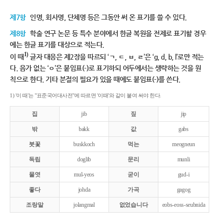
제7항
인명, 회사명, 단체명 등은 그동안 써 온 표기를 쓸 수 있다.
제8항
학술 연구 논문 등 특수 분야에서 한글 복원을 전제로 표기할 경우
에는 한글 표기를 대상으로 적는다.
1)
이 때
글자 대응은 제2장을 따르되 ‘ㄱ, ㄷ, ㅂ, ㄹ’은 ‘g, d, b, l’로만 적는
다. 음가 없는 ‘ㅇ’은 붙임표(-)로 표기하되 어두에서는 생략하는 것을 원
칙으로 한다. 기타 분절의 필요가 있을 때에도 붙임표(-)를 쓴다.
1) '이 때'는 "표준국어대사전"에 따르면 '이때'와 같이 붙여 써야 한다.
집
jib
짚
jip
밖
bakk
값
gabs
붓꽃
buskkoch
먹는
meogneun
독립
doglib
문리
munli
물엿
mul-yeos
굳이
gud-i
좋다
johda
가곡
gagog
조랑말
jolangmal
없었습니다
eobs-eoss-seubnida