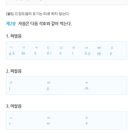
[붙임 2] 장모음의 표기는 따로 하지 않는다.
제2항
자음은 다음 각호와 같이 적는다.
1. 파열음
ㄱ
ㄲ
ㅋ
ㄷ
ㄸ
ㅌ
ㅂ
ㅃ
ㅍ
g, k
kk
k
d, t
tt
t
b, p
pp
p
2. 파찰음
ㅈ
ㅉ
ㅊ
j
jj
ch
3. 마찰음
ㅅ
ㅆ
ㅎ
s
ss
h