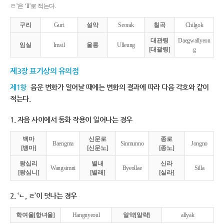
ㄹ’은 ‘ll’로 적는다.
구리
Guri
설악
Seorak
칠곡
Chilgok
대관령
Daegwallyeon
임실
Imsil
울릉
Ulleung
[대괄령]
g
제3장 표기상의 유의점
제1항
음운 변화가 일어날 때에는 변화의 결과에 따라 다음 각호와 같이
적는다.
1. 자음 사이에서 동화 작용이 일어나는 경우
백마
신문로
종로
Baengma
Sinmunno
Jongno
[뱅마]
[신문노]
[종노]
왕십리
별내
신라
Wangsimni
Byeollae
Silla
[왕심니]
[별래]
[실라]
2. ‘ㄴ, ㄹ’이 덧나는 경우
학여울[항녀울]
Hangnyeoul
알약[알략]
allyak