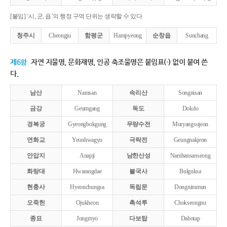
[붙임] ‘시, 군, 읍’의 행정 구역 단위는 생략할 수 있다.
청주시
Cheongju
함평군
Hampyeong
순창읍
Sunchang
제6항
자연 지물명, 문화재명, 인공 축조물명은 붙임표(-) 없이 붙여 쓴
다.
남산
Namsan
속리산
Songnisan
금강
Geumgang
독도
Dokdo
경복궁
Gyeongbokgung
무량수전
Muryangsujeon
연화교
Yeonhwagyo
극락전
Geungnakjeon
안압지
Anapji
남한산성
Namhansanseong
화랑대
Hwarangdae
불국사
Bulguksa
현충사
Hyeonchungsa
독립문
Dongnimmun
오죽헌
Ojukheon
촉석루
Chokseongnu
종묘
Jongmyo
다보탑
Dabotap