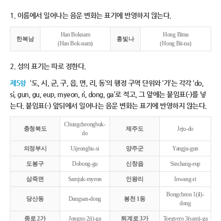
1. 이름에서 일어나는 음운 변화는 표기에 반영하지 않는다.
Han Boknam
Hong Bitna
한복남
홍빛나
(Han Bok-nam)
(Hong Bit-na)
2. 성의 표기는 따로 정한다.
제5항
‘도, 시, 군, 구, 읍, 면, 리, 동’의 행정 구역 단위와 ‘가’는 각각 ‘do,
si, gun, gu, eup, myeon, ri, dong, ga’로 적고, 그 앞에는 붙임표(-)를 넣
는다. 붙임표(-) 앞뒤에서 일어나는 음운 변화는 표기에 반영하지 않는다.
Chungcheongbuk-
충청북도
제주도
Jeju-do
do
의정부시
Uijeongbu-si
양주군
Yangju-gun
도봉구
Dobong-gu
신창읍
Sinchang-eup
삼죽면
Samjuk-myeon
인왕리
Inwang-ri
Bongcheon 1(il)-
당산동
Dangsan-dong
봉천 1동
dong
종로 2가
Jongno 2(i)-ga
퇴계로 3가
Toegyero 3(sam)-ga