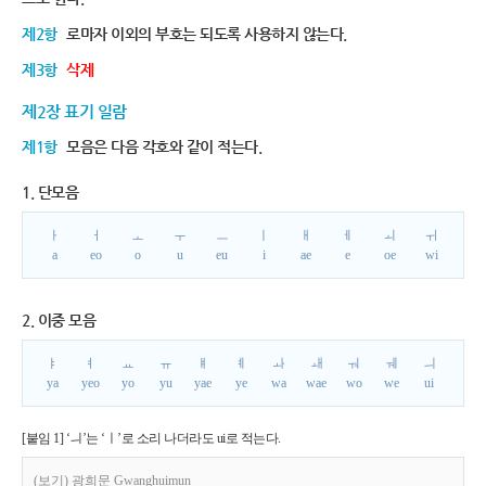
제2항
로마자 이외의 부호는 되도록 사용하지 않는다.
제3항
삭제
제2장 표기 일람
제1항
모음은 다음 각호와 같이 적는다.
1. 단모음
ㅏ
ㅓ
ㅗ
ㅜ
ㅡ
ㅣ
ㅐ
ㅔ
ㅚ
ㅟ
a
eo
o
u
eu
i
ae
e
oe
wi
2. 이중 모음
ㅑ
ㅕ
ㅛ
ㅠ
ㅒ
ㅖ
ㅘ
ㅙ
ㅝ
ㅞ
ㅢ
ya
yeo
yo
yu
yae
ye
wa
wae
wo
we
ui
[붙임 1] ‘ㅢ’는 ‘ㅣ’로 소리 나더라도 ui로 적는다.
(보기) 광희문 Gwanghuimun