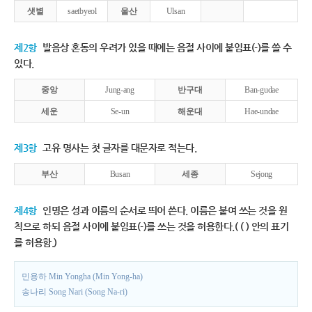
샛별
saetbyeol
울산
Ulsan
제2항
발음상 혼동의 우려가 있을 때에는 음절 사이에 붙임표(-)를 쓸 수
있다.
중앙
Jung-ang
반구대
Ban-gudae
세운
Se-un
해운대
Hae-undae
제3항
고유 명사는 첫 글자를 대문자로 적는다.
부산
Busan
세종
Sejong
제4항
인명은 성과 이름의 순서로 띄어 쓴다. 이름은 붙여 쓰는 것을 원
칙으로 하되 음절 사이에 붙임표(-)를 쓰는 것을 허용한다.( ( ) 안의 표기
를 허용함.)
민용하 Min Yongha (Min Yong-ha)
송나리 Song Nari (Song Na-ri)