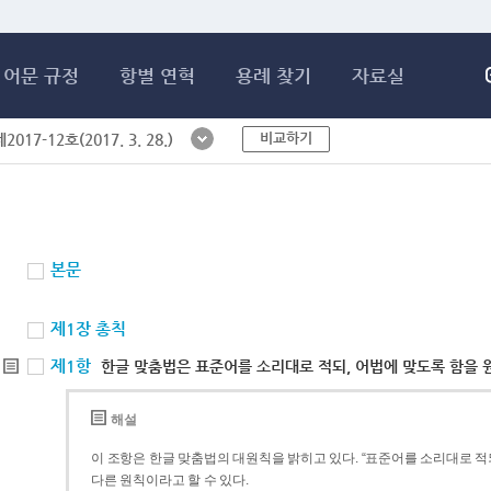
메인콘텐츠 바로가기
어문 규정
항별 연혁
용례 찾기
자료실
비교하기
017-12호(2017. 3. 28.)
본문
제1장 총칙
제1항
한글 맞춤법은 표준어를 소리대로 적되, 어법에 맞도록 함을 
해설
이 조항은 한글 맞춤법의 대원칙을 밝히고 있다. “표준어를 소리대로 적되
다른 원칙이라고 할 수 있다.