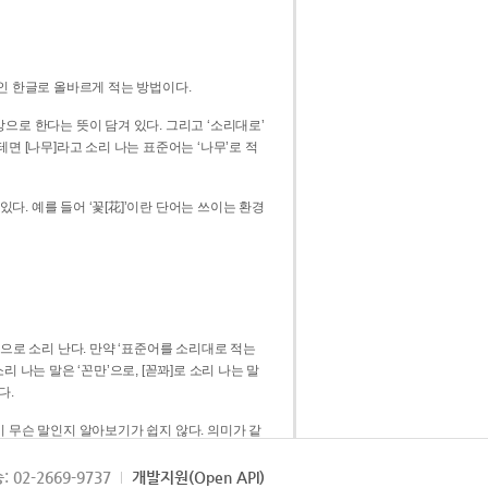
인 한글로 올바르게 적는 방법이다.
으로 한다는 뜻이 담겨 있다. 그리고 ‘소리대로’
. 예를 들어 ‘꽃[花]’이란 단어는 쓰이는 환경
 [꼳]으로 소리 난다. 만약 ‘표준어를 소리대로 적는
다.
 무슨 말인지 알아보기가 쉽지 않다. 의미가 같
쉽다. 즉 ‘꽃, 꼰, 꼳’보다는 ‘꽃’ 하나로 일관
: 02-2669-9737
개발지원(Open API)