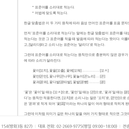
표준어를 소리대로 적는다.
어법에 맞도록 적는다.
한글 맞춤법은 이 두 가지 원칙에 따라 음성 언어인 표준어를 표음 문자
먼저 ‘표준어를 소리대로 적는다’는 말에는 한글 맞춤법이 표준어를 대상
적는다는 것은 그 표준어를 적을 때 발음에 따라 적는다는 뜻이다. 이를테면 [나무]라고 소리 나는 표준어는 ‘나무’로 적
고, [달리다]라고 소리 나는 표준어는 ‘달리다’로 적는다.
그런데 표준어를 소리대로 적는다는 원칙만으로 충분하지 않은 경우가 있다
에 따라 소리가 달라진다.
……………
꽃이[꼬치], 꽃을[꼬츨], 꽃에[꼬체]
[꼬ㅊ]
…
꽃만[꼰만], 꽃나무[꼰나무], 꽃놀이[꼰노리]
[꼰]
………
꽃과[꼳꽈], 꽃다발[꼳따발], 꽃밭[꼳빧]
[꼳]
‘꽃’은 ‘꽃이’일 때는 [꼬ㅊ]으로, ‘꽃만’일 때는 [꼰]으로, ‘꽃과’일 때는
다’는 원칙만 적용한다면, [꼬치]로 소리 나는 말은 ‘꼬치’로, [꼰만]으로 소리 나는 말은 ‘꼰만’으로, [꼳꽈]로 소리 나는 말
은 ‘꼳꽈’로 적게 되어 ‘꽃[花]’이라는 하나의 말이 여러 형태로 적히게 된
그런데 이처럼 의미가 같은 하나의 말을 여러 가지 형태로 적으면 그것이
은 하나의 말은 형태를 하나로 고정하여 일관되게 적어야 의미를 파악하기가 
되게 적는 것이 의미를 파악하는 데 효과적이다.
154(방화3동 827)
대표 전화: 02-2669-9775(평일 09:00~18:00)
전송