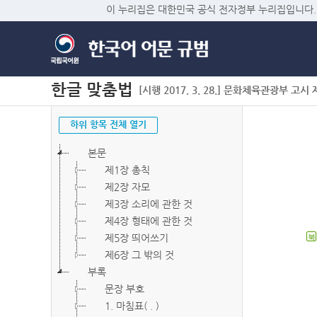
이 누리집은 대한민국 공식 전자정부 누리집입니다.
한글 맞춤법
[시행 2017. 3. 28.] 문화체육관광부 고시 제2
하위 항목 전체 열기
본문
제1장 총칙
제2장 자모
제3장 소리에 관한 것
제4장 형태에 관한 것
제5장 띄어쓰기
북
제6장 그 밖의 것
부록
문장 부호
1. 마침표( . )