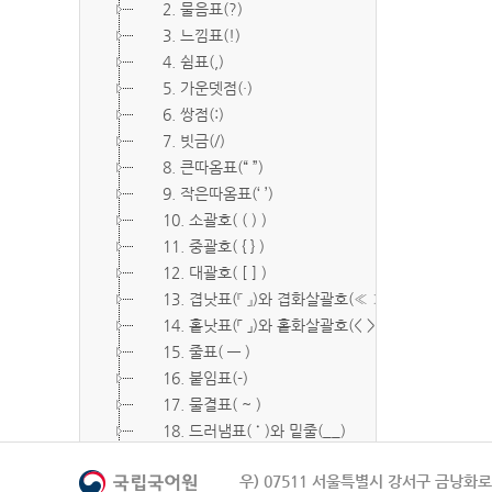
2. 물음표(?)
3. 느낌표(!)
4. 쉼표(,)
5. 가운뎃점(·)
6. 쌍점(:)
7. 빗금(/)
8. 큰따옴표(“ ”)
9. 작은따옴표(‘ ’)
10. 소괄호( ( ) )
11. 중괄호( { } )
12. 대괄호( [ ] )
13. 겹낫표(『 』)와 겹화살괄호(≪ ≫)
14. 홑낫표(「 」)와 홑화살괄호(< >)
15. 줄표( ― )
16. 붙임표(-)
17. 물결표( ~ )
18. 드러냄표( ˙ )와 밑줄(__)
19. 숨김표( O, X )
우) 07511 서울특별시 강서구 금낭화로 
20. 빠짐표( □ )