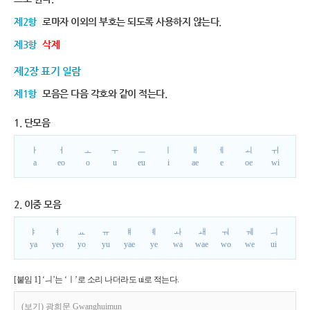
제2항
로마자 이외의 부호는 되도록 사용하지 않는다.
제3항
삭제
제2장 표기 일람
제1항
모음은 다음 각호와 같이 적는다.
1. 단모음
ㅏ
ㅓ
ㅗ
ㅜ
ㅡ
ㅣ
ㅐ
ㅔ
ㅚ
ㅟ
a
eo
o
u
eu
i
ae
e
oe
wi
2. 이중 모음
ㅑ
ㅕ
ㅛ
ㅠ
ㅒ
ㅖ
ㅘ
ㅙ
ㅝ
ㅞ
ㅢ
ya
yeo
yo
yu
yae
ye
wa
wae
wo
we
ui
[붙임 1] ‘ㅢ’는 ‘ㅣ’로 소리 나더라도 ui로 적는다.
(보기) 광희문 Gwanghuimun