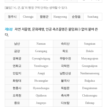
[붙임] ‘시, 군, 읍’의 행정 구역 단위는 생략할 수 있다.
청주시
Cheongju
함평군
Hampyeong
순창읍
Sunchang
제6항
자연 지물명, 문화재명, 인공 축조물명은 붙임표(-) 없이 붙여 쓴
다.
남산
Namsan
속리산
Songnisan
금강
Geumgang
독도
Dokdo
경복궁
Gyeongbokgung
무량수전
Muryangsujeon
연화교
Yeonhwagyo
극락전
Geungnakjeon
안압지
Anapji
남한산성
Namhansanseong
화랑대
Hwarangdae
불국사
Bulguksa
현충사
Hyeonchungsa
독립문
Dongnimmun
오죽헌
Ojukheon
촉석루
Chokseongnu
종묘
Jongmyo
다보탑
Dabotap