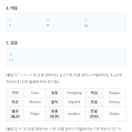
4. 비음
ㄴ
ㅁ
ㅇ
n
m
ng
5. 유음
ㄹ
r, l
[붙임 1] ‘ㄱ, ㄷ, ㅂ’은 모음 앞에서는 ‘g, d, b’로, 자음 앞이나 어말에서는 ‘k, t, p’로
적는다.([ ] 안의 발음에 따라 표기함.)
구미
Gumi
영동
Yeongdong
백암
Baegam
옥천
Okcheon
합덕
Hapdeok
호법
Hobeop
월곶
벚꽃
한밭
Wolgot
beotkkot
Hanbat
[월곧]
[벋꼳]
[한받]
[붙임 2] ‘ㄹ’은 모음 앞에서는 ‘r’로, 자음 앞이나 어말에서는 ‘l’로 적는다. 단, ‘ㄹ