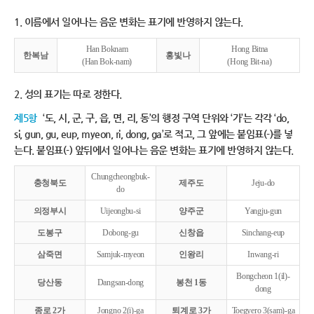
1. 이름에서 일어나는 음운 변화는 표기에 반영하지 않는다.
Han Boknam
Hong Bitna
한복남
홍빛나
(Han Bok-nam)
(Hong Bit-na)
2. 성의 표기는 따로 정한다.
제5항
‘도, 시, 군, 구, 읍, 면, 리, 동’의 행정 구역 단위와 ‘가’는 각각 ‘do,
si, gun, gu, eup, myeon, ri, dong, ga’로 적고, 그 앞에는 붙임표(-)를 넣
는다. 붙임표(-) 앞뒤에서 일어나는 음운 변화는 표기에 반영하지 않는다.
Chungcheongbuk-
충청북도
제주도
Jeju-do
do
의정부시
Uijeongbu-si
양주군
Yangju-gun
도봉구
Dobong-gu
신창읍
Sinchang-eup
삼죽면
Samjuk-myeon
인왕리
Inwang-ri
Bongcheon 1(il)-
당산동
Dangsan-dong
봉천 1동
dong
종로 2가
Jongno 2(i)-ga
퇴계로 3가
Toegyero 3(sam)-ga