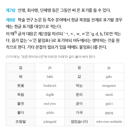
제7항
인명, 회사명, 단체명 등은 그동안 써 온 표기를 쓸 수 있다.
제8항
학술 연구 논문 등 특수 분야에서 한글 복원을 전제로 표기할 경우
에는 한글 표기를 대상으로 적는다.
1)
이 때
글자 대응은 제2장을 따르되 ‘ㄱ, ㄷ, ㅂ, ㄹ’은 ‘g, d, b, l’로만 적는
다. 음가 없는 ‘ㅇ’은 붙임표(-)로 표기하되 어두에서는 생략하는 것을 원
칙으로 한다. 기타 분절의 필요가 있을 때에도 붙임표(-)를 쓴다.
1) '이 때'는 "표준국어대사전"에 따르면 '이때'와 같이 붙여 써야 한다.
집
jib
짚
jip
밖
bakk
값
gabs
붓꽃
buskkoch
먹는
meogneun
독립
doglib
문리
munli
물엿
mul-yeos
굳이
gud-i
좋다
johda
가곡
gagog
조랑말
jolangmal
없었습니다
eobs-eoss-seubnida