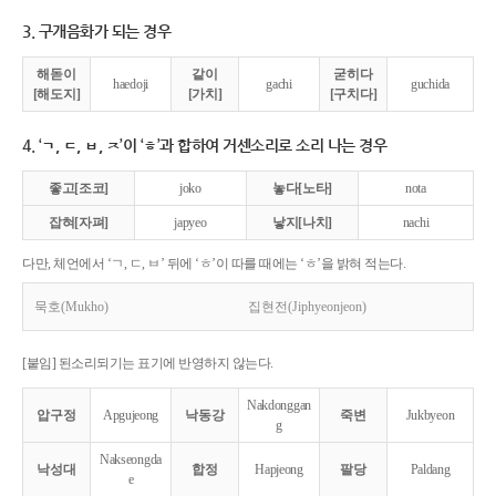
3. 구개음화가 되는 경우
해돋이
같이
굳히다
haedoji
gachi
guchida
[해도지]
[가치]
[구치다]
4. ‘ㄱ, ㄷ, ㅂ, ㅈ’이 ‘ㅎ’과 합하여 거센소리로 소리 나는 경우
좋고[조코]
joko
놓다[노타]
nota
잡혀[자펴]
japyeo
낳지[나치]
nachi
다만, 체언에서 ‘ㄱ, ㄷ, ㅂ’ 뒤에 ‘ㅎ’이 따를 때에는 ‘ㅎ’을 밝혀 적는다.
묵호(Mukho)
집현전(Jiphyeonjeon)
[붙임] 된소리되기는 표기에 반영하지 않는다.
Nakdonggan
압구정
Apgujeong
낙동강
죽변
Jukbyeon
g
Nakseongda
낙성대
합정
Hapjeong
팔당
Paldang
e