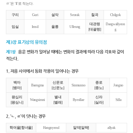
ㄹ’은 ‘ll’로 적는다.
구리
Guri
설악
Seorak
칠곡
Chilgok
대관령
Daegwallyeon
임실
Imsil
울릉
Ulleung
[대괄령]
g
제3장 표기상의 유의점
제1항
음운 변화가 일어날 때에는 변화의 결과에 따라 다음 각호와 같이
적는다.
1. 자음 사이에서 동화 작용이 일어나는 경우
백마
신문로
종로
Baengma
Sinmunno
Jongno
[뱅마]
[신문노]
[종노]
왕십리
별내
신라
Wangsimni
Byeollae
Silla
[왕심니]
[별래]
[실라]
2. ‘ㄴ, ㄹ’이 덧나는 경우
학여울[항녀울]
Hangnyeoul
알약[알략]
allyak