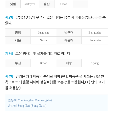
샛별
saetbyeol
울산
Ulsan
제2항
발음상 혼동의 우려가 있을 때에는 음절 사이에 붙임표(-)를 쓸 수
있다.
중앙
Jung-ang
반구대
Ban-gudae
세운
Se-un
해운대
Hae-undae
제3항
고유 명사는 첫 글자를 대문자로 적는다.
부산
Busan
세종
Sejong
제4항
인명은 성과 이름의 순서로 띄어 쓴다. 이름은 붙여 쓰는 것을 원
칙으로 하되 음절 사이에 붙임표(-)를 쓰는 것을 허용한다.( ( ) 안의 표기
를 허용함.)
민용하 Min Yongha (Min Yong-ha)
송나리 Song Nari (Song Na-ri)