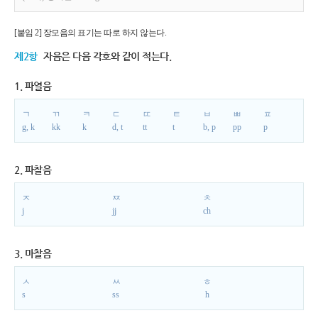
[붙임 2] 장모음의 표기는 따로 하지 않는다.
제2항
자음은 다음 각호와 같이 적는다.
1. 파열음
ㄱ
ㄲ
ㅋ
ㄷ
ㄸ
ㅌ
ㅂ
ㅃ
ㅍ
g, k
kk
k
d, t
tt
t
b, p
pp
p
2. 파찰음
ㅈ
ㅉ
ㅊ
j
jj
ch
3. 마찰음
ㅅ
ㅆ
ㅎ
s
ss
h