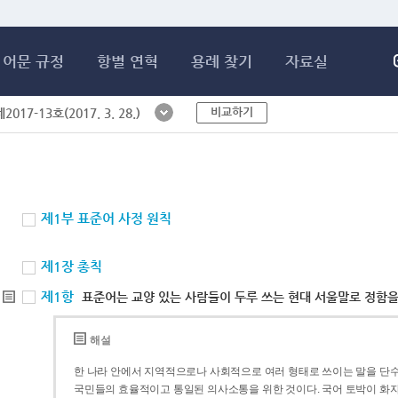
메인콘텐츠 바로가기
어문 규정
항별 연혁
용례 찾기
자료실
비교하기
017-13호(2017. 3. 28.)
제1부 표준어 사정 원칙
제1장 총칙
제1항
표준어는 교양 있는 사람들이 두루 쓰는 현대 서울말로 정함을
해설
한 나라 안에서 지역적으로나 사회적으로 여러 형태로 쓰이는 말을 단수
국민들의 효율적이고 통일된 의사소통을 위한 것이다. 국어 토박이 화자