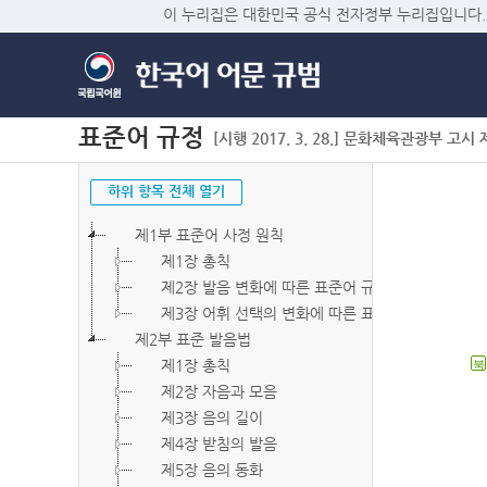
이 누리집은 대한민국 공식 전자정부 누리집입니다.
표준어 규정
[시행 2017. 3. 28.] 문화체육관광부 고시 제2
하위 항목 전체 열기
제1부 표준어 사정 원칙
제1장 총칙
제2장 발음 변화에 따른 표준어 규정
제3장 어휘 선택의 변화에 따른 표준어 규정
제2부 표준 발음법
제1장 총칙
북
제2장 자음과 모음
제3장 음의 길이
제4장 받침의 발음
제5장 음의 동화