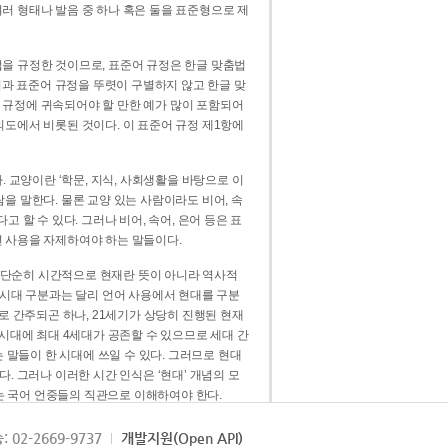
러 형태나 발음 중 하나 혹은 둘을 표준형으로 제
을 규정한 것이므로, 표준어 규정은 한글 맞춤법
법과 표준어 규정을 뚜렷이 구별하지 않고 한글 맞
 규정에 귀속되어야 할 만한 예가 많이 포함되어
의도에서 비롯된 것이다. 이 표준어 규정 제1항에
. 교양이란 ‘학문, 지식, 사회생활을 바탕으로 이
을 말한다. 물론 교양 있는 사람이라도 비어, 속
 할 수 있다. 그러나 비어, 속어, 은어 등은 표
 사용을 자제하여야 하는 말들이다.
’는 단순히 시간적으로 현재란 뜻이 아니라 역사적
 시대 구분과는 달리 언어 사용에서 현대를 구분
로 간주되곤 하나, 21세기가 상당히 진행된 현재
 시대에 최대 4세대가 공존할 수 있으므로 세대 간
는 말들이 한 시대에 쓰일 수 있다. 그러므로 현대
. 그러나 이러한 시간 인식은 ‘현대’ 개념의 모
’는 국어 언중들의 직관으로 이해하여야 한다.
용어적 성격을 가장 크게 드러내 주는 기준이다.
: 02-2669-9737
개발지원(Open API)