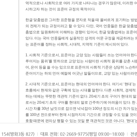
역적으로나 사회적으로 여러 가지로 나타나는 경우가 많은데, 이러한 여
시하고자 하는 것이 표준어 규정의 목적이다.
한글 맞춤법은 그러한 표준형을 문자로 적을 때 올바르게 표기하는 방법
의 전제가 되는 규정이라고 할 수 있다. 다만, 국어 언중들은 한글 맞춤
춤법으로 일원화하여 이해하는 경향이 있어서, 한글 맞춤법에는 표준어
있다. 이는 국어 언중들에게 실용적인 성격의 어문 규정을 제공하려는 
는 표준어를 정하는 사회적, 시대적, 지역적 기준이 제시되어 있다.
1. 사회적 기준으로서, 표준어는 교양 있는 사람들이 쓰는 언어여야 한다
루어지는 품위’를 뜻하므로 교양 있는 사람이란 사회적 품위를 갖춘 사람
어, 은어 등을 쓸 수는 있으므로 표준어의 사회적 기준은 상당히 느슨하다고
준어이기는 하되 언어 예절에 어긋난 말들이므로, 교양 있는 사람이라면
2. 시대적 기준으로서, 표준어는 현대의 언어여야 한다. 여기서 ‘현대
흐름에서 현재와 같은 구획에 있는 시대를 말한다. 다른 사회적, 경제적
하는 데에는 뚜렷한 객관적 기준이 없다. 20세기 초의 구어가 현대의 말
로서는 20세기 초의 구어를 현대의 말로 간주하기에 어려움이 있다. 한
시간 차를 30년 남짓으로 잡으면 넉넉잡아 100년 정도의 시간 차가 있
를 100년 전으로부터 현재 시점까지의 기간으로 규정할 수도 있을 것이다
호함 때문에 편의상 행할 수 있는 것일 뿐 객관적인 것은 아니다. ‘현대
3. 지역적 기준으로서, 표준어는 서울말이어야 한다. 이는 표준어의 공
154(방화3동 827)
대표 전화: 02-2669-9775(평일 09:00~18:00)
전송