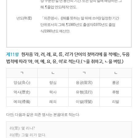
상 구분한 일 년 동안의 기간. 또는 앞의 말에 해당하는 그
해. ¶ 졸업 연도/제작 연도.
년도(年度)
「의존명사」((해를 뜻하는 말 뒤에 쓰여)) 일정한 기간
단위로서의 그해. ¶ 1985년도 출생자/1970년도 졸업
식/1990년도 예산안.
제11항
한자음 ‘랴, 려, 례, 료, 류, 리’가 단어의 첫머리에 올 적에는, 두음
법칙에 따라 ‘야, 여, 예, 요, 유, 이’로 적는다.(ㄱ을 취하고, ㄴ을 버림.)
ㄱ
ㄴ
ㄱ
ㄴ
양심(良心)
량심
용궁(龍宮)
룡궁
역사(歷史)
력사
유행(流行)
류행
예의(禮儀)
례의
이발(理髮)
리발
다만, 다음과 같은 의존 명사는 본음대로 적는다.
리(里): 몇 리냐?
리(理): 그럴 리가 없다.