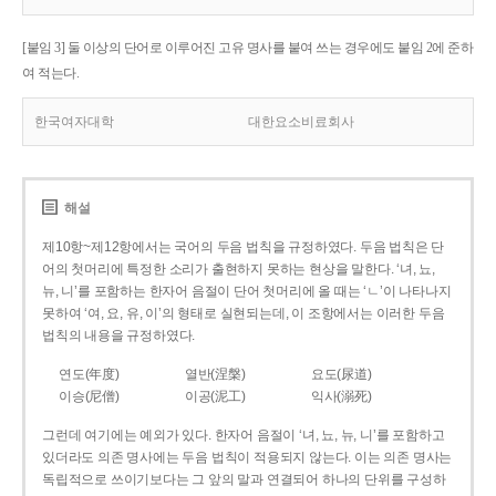
[붙임 3] 둘 이상의 단어로 이루어진 고유 명사를 붙여 쓰는 경우에도 붙임 2에 준하
여 적는다.
한국여자대학
대한요소비료회사
해설
제10항~제12항에서는 국어의 두음 법칙을 규정하였다. 두음 법칙은 단
어의 첫머리에 특정한 소리가 출현하지 못하는 현상을 말한다. ‘녀, 뇨,
뉴, 니’를 포함하는 한자어 음절이 단어 첫머리에 올 때는 ‘ㄴ’이 나타나지
못하여 ‘여, 요, 유, 이’의 형태로 실현되는데, 이 조항에서는 이러한 두음
법칙의 내용을 규정하였다.
연도(年度)
열반(涅槃)
요도(尿道)
이승(尼僧)
이공(泥工)
익사(溺死)
그런데 여기에는 예외가 있다. 한자어 음절이 ‘녀, 뇨, 뉴, 니’를 포함하고
있더라도 의존 명사에는 두음 법칙이 적용되지 않는다. 이는 의존 명사는
독립적으로 쓰이기보다는 그 앞의 말과 연결되어 하나의 단위를 구성하