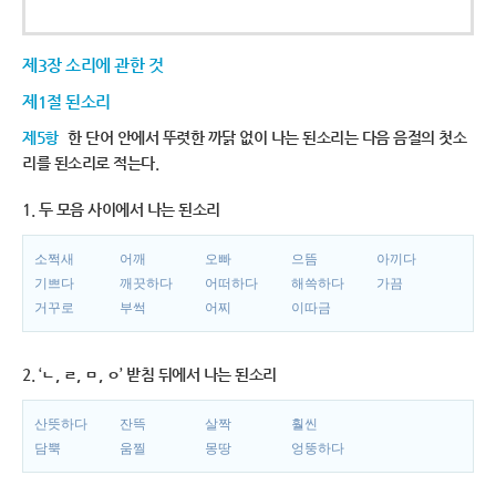
제3장 소리에 관한 것
제1절 된소리
제5항
한 단어 안에서 뚜렷한 까닭 없이 나는 된소리는 다음 음절의 첫소
리를 된소리로 적는다.
1. 두 모음 사이에서 나는 된소리
소쩍새
어깨
오빠
으뜸
아끼다
기쁘다
깨끗하다
어떠하다
해쓱하다
가끔
거꾸로
부썩
어찌
이따금
2. ‘ㄴ, ㄹ, ㅁ, ㅇ’ 받침 뒤에서 나는 된소리
산뜻하다
잔뜩
살짝
훨씬
담뿍
움찔
몽땅
엉뚱하다