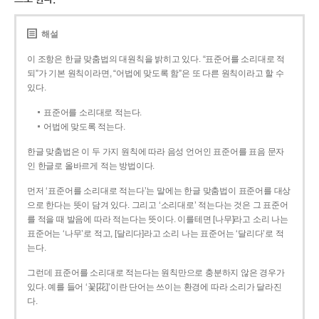
해설
이 조항은 한글 맞춤법의 대원칙을 밝히고 있다. “표준어를 소리대로 적
되”가 기본 원칙이라면, “어법에 맞도록 함”은 또 다른 원칙이라고 할 수
있다.
표준어를 소리대로 적는다.
어법에 맞도록 적는다.
한글 맞춤법은 이 두 가지 원칙에 따라 음성 언어인 표준어를 표음 문자
인 한글로 올바르게 적는 방법이다.
먼저 ‘표준어를 소리대로 적는다’는 말에는 한글 맞춤법이 표준어를 대상
으로 한다는 뜻이 담겨 있다. 그리고 ‘소리대로’ 적는다는 것은 그 표준어
를 적을 때 발음에 따라 적는다는 뜻이다. 이를테면 [나무]라고 소리 나는
표준어는 ‘나무’로 적고, [달리다]라고 소리 나는 표준어는 ‘달리다’로 적
는다.
그런데 표준어를 소리대로 적는다는 원칙만으로 충분하지 않은 경우가
있다. 예를 들어 ‘꽃[花]’이란 단어는 쓰이는 환경에 따라 소리가 달라진
다.