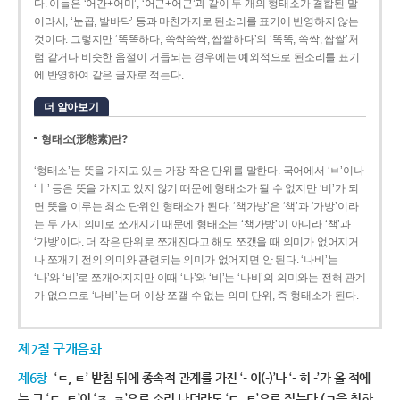
다. 이들은 ‘어간+어미’, ‘어근+어근’과 같이 두 개의 형태소가 결합된 말
이라서, ‘눈곱, 발바닥’ 등과 마찬가지로 된소리를 표기에 반영하지 않는
것이다. 그렇지만 ‘똑똑하다, 쓱싹쓱싹, 쌉쌀하다’의 ‘똑똑, 쓱싹, 쌉쌀’처
럼 같거나 비슷한 음절이 거듭되는 경우에는 예외적으로 된소리를 표기
에 반영하여 같은 글자로 적는다.
더 알아보기
형태소(形態素)란?
‘형태소’는 뜻을 가지고 있는 가장 작은 단위를 말한다. 국어에서 ‘ㅂ’이나
‘ㅣ’ 등은 뜻을 가지고 있지 않기 때문에 형태소가 될 수 없지만 ‘비’가 되
면 뜻을 이루는 최소 단위인 형태소가 된다. ‘책가방’은 ‘책’과 ‘가방’이라
는 두 가지 의미로 쪼개지기 때문에 형태소는 ‘책가방’이 아니라 ‘책’과
‘가방’이다. 더 작은 단위로 쪼개진다고 해도 쪼갰을 때 의미가 없어지거
나 쪼개기 전의 의미와 관련되는 의미가 없어지면 안 된다. ‘나비’는
‘나’와 ‘비’로 쪼개어지지만 이때 ‘나’와 ‘비’는 ‘나비’의 의미와는 전혀 관계
가 없으므로 ‘나비’는 더 이상 쪼갤 수 없는 의미 단위, 즉 형태소가 된다.
제2절 구개음화
제6항
‘ㄷ, ㅌ’ 받침 뒤에 종속적 관계를 가진 ‘- 이(-)’나 ‘- 히 -’가 올 적에
는 그 ‘ㄷ, ㅌ’이 ‘ㅈ, ㅊ’으로 소리 나더라도 ‘ㄷ, ㅌ’으로 적는다.(ㄱ을 취하