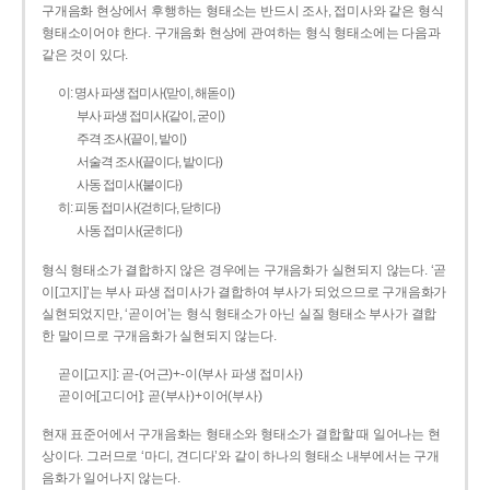
구개음화 현상에서 후행하는 형태소는 반드시 조사, 접미사와 같은 형식
형태소이어야 한다. 구개음화 현상에 관여하는 형식 형태소에는 다음과
같은 것이 있다.
이: 명사 파생 접미사(맏이, 해돋이)
부사 파생 접미사(같이, 굳이)
주격 조사(끝이, 밭이)
서술격 조사(끝이다, 밭이다)
사동 접미사(붙이다)
히: 피동 접미사(걷히다, 닫히다)
사동 접미사(굳히다)
형식 형태소가 결합하지 않은 경우에는 구개음화가 실현되지 않는다. ‘곧
이[고지]’는 부사 파생 접미사가 결합하여 부사가 되었으므로 구개음화가
실현되었지만, ‘곧이어’는 형식 형태소가 아닌 실질 형태소 부사가 결합
한 말이므로 구개음화가 실현되지 않는다.
곧이[고지]: 곧-­(어근)+­-이(부사 파생 접미사)
곧이어[고디어]: 곧(부사)+이어(부사)
현재 표준어에서 구개음화는 형태소와 형태소가 결합할 때 일어나는 현
상이다. 그러므로 ‘마디, 견디다’와 같이 하나의 형태소 내부에서는 구개
음화가 일어나지 않는다.