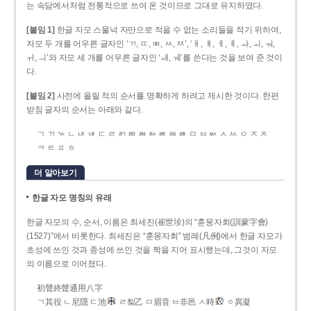
는 속담에서처럼 전통적으로 쓰여 온 것이므로 그대로 유지하였다.
[붙임 1]
한글 자모 스물넉 자만으로 적을 수 없는 소리들을 적기 위하여,
자모 두 개를 어우른 글자인 ‘ㄲ, ㄸ, ㅃ, ㅆ, ㅉ’, ‘ㅐ, ㅒ, ㅔ, ㅖ, ㅘ, ㅚ, ㅝ,
ㅟ, ㅢ’와 자모 세 개를 어우른 글자인 ‘ㅙ, ㅞ’를 쓴다는 것을 보여 준 것이
다.
[붙임 2]
사전에 올릴 적의 순서를 명확하게 하려고 제시한 것이다. 한편
받침 글자의 순서는 아래와 같다.
ㄱ ㄲ ㄳ ㄴ ㄵ ㄶ ㄷ ㄹ ㄺ ㄻ ㄼ ㄽ ㄾ ㄿ ㅀ ㅁ ㅂ ㅄ ㅅ ㅆ ㅇ ㅈ ㅊ
ㅋ ㅌ ㅍ ㅎ
더 알아보기
한글 자모 명칭의 유래
한글 자모의 수, 순서, 이름은 최세진(崔世珍)의 “훈몽자회(訓蒙字會)
(1527)”에서 비롯한다. 최세진은 “훈몽자회” 범례(凡例)에서 한글 자모가
초성에 쓰인 것과 종성에 쓰인 것을 짝을 지어 표시했는데, 그것이 자모
의 이름으로 이어졌다.
初聲終聲通用八字
ㄱ其役 ㄴ尼隱 ㄷ池
ㄹ梨乙 ㅁ眉音 ㅂ非邑 ㅅ時
ㆁ異凝