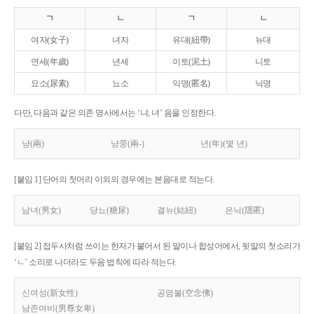
ㄱ
ㄴ
ㄱ
ㄴ
여자(女子)
녀자
유대(紐帶)
뉴대
연세(年歲)
년세
이토(泥土)
니토
요소(尿素)
뇨소
익명(匿名)
닉명
다만, 다음과 같은 의존 명사에서는 ‘냐, 녀’ 음을 인정한다.
냥(兩)
냥쭝(兩-)
년(年)(몇 년)
[붙임 1] 단어의 첫머리 이외의 경우에는 본음대로 적는다.
남녀(男女)
당뇨(糖尿)
결뉴(結紐)
은닉(隱匿)
[붙임 2] 접두사처럼 쓰이는 한자가 붙어서 된 말이나 합성어에서, 뒷말의 첫소리가
‘ㄴ’ 소리로 나더라도 두음 법칙에 따라 적는다.
신여성(新女性)
공염불(空念佛)
남존여비(男尊女卑)