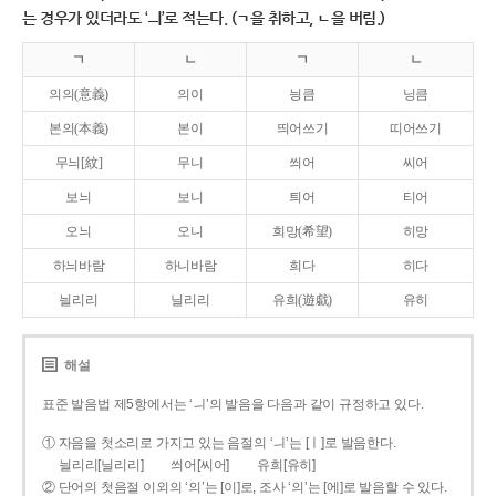
는 경우가 있더라도 ‘ㅢ’로 적는다. (ㄱ을 취하고, ㄴ을 버림.)
ㄱ
ㄴ
ㄱ
ㄴ
의의(意義)
의이
닁큼
닝큼
본의(本義)
본이
띄어쓰기
띠어쓰기
무늬[紋]
무니
씌어
씨어
보늬
보니
틔어
티어
오늬
오니
희망(希望)
히망
하늬바람
하니바람
희다
히다
늴리리
닐리리
유희(遊戱)
유히
해설
표준 발음법 제5항에서는 ‘ㅢ’의 발음을 다음과 같이 규정하고 있다.
① 자음을 첫소리로 가지고 있는 음절의 ‘ㅢ’는 [ㅣ]로 발음한다.
늴리리[닐리리]
씌어[씨어]
유희[유히]
② 단어의 첫음절 이외의 ‘의’는 [이]로, 조사 ‘의’는 [에]로 발음할 수 있다.