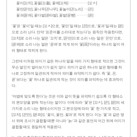
……………
꽃이[꼬치], 꽃을[꼬츨], 꽃에[꼬체]
[꼬ㅊ]
…
꽃만[꼰만], 꽃나무[꼰나무], 꽃놀이[꼰노리]
[꼰]
………
꽃과[꼳꽈], 꽃다발[꼳따발], 꽃밭[꼳빧]
[꼳]
‘꽃’은 ‘꽃이’일 때는 [꼬ㅊ]으로, ‘꽃만’일 때는 [꼰]으로, ‘꽃과’일 때는 [꼳]
으로 소리 난다. 만약 ‘표준어를 소리대로 적는다’는 원칙만 적용한다면,
[꼬치]로 소리 나는 말은 ‘꼬치’로, [꼰만]으로 소리 나는 말은 ‘꼰만’으로,
[꼳꽈]로 소리 나는 말은 ‘꼳꽈’로 적게 되어 ‘꽃[花]’이라는 하나의 말이 여
러 형태로 적히게 된다.
그런데 이처럼 의미가 같은 하나의 말을 여러 가지 형태로 적으면 그것이
무슨 말인지 알아보기가 쉽지 않다. 의미가 같은 하나의 말은 형태를 하
나로 고정하여 일관되게 적어야 의미를 파악하기가 쉽다. 즉 ‘꽃, 꼰,
꼳’보다는 ‘꽃’ 하나로 일관되게 적는 것이 의미를 파악하는 데 효과적이
다.
‘어법에 맞도록 한다’는 것은 이와 같이 뜻을 파악하기 쉽도록 각 형태소
의 본모양을 밝혀 적는다는 말이다. 이에 따라 ‘꽃’은 [꼬ㅊ], [꼰], [꼳]의 세
가지로 소리 나는 형태소이지만 그 본모양에 따라 ‘꽃’ 한 가지로 적고,
[꼬치], [꼰만], [꼳꽈]도 ‘꽃이, 꽃만, 꽃과’로 적게 된다. 이는 ‘꽃’과 같은 명
사 뒤에 조사가 결합할 때뿐 아니라 ‘늙-’과 같은 용언의 어간 뒤에 어미가
결합할 때도 동일하게 적용된다.