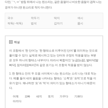
다만, ‘ㄱ, ㅂ’ 받침 뒤에서 나는 된소리는, 같은 음절이나 비슷한 음절이 겹쳐 나는
경우가 아니면 된소리로 적지 아니한다.
국수
깍두기
딱지
색시
싹둑(~싹둑)
법석
갑자기
몹시
해설
이 조항에서 ‘한 단어’는 ‘한 형태소로 이루어진 단어’를 의미하는 것으로
풀이할 수 있다. 실제로 예시하고 있는 단어와 규정의 적용을 받는 부분
은 모두 하나의 형태소 내부이다. 따라서 복합어인 ‘눈곱[눈꼽], 발바닥[발
빠닥], 잠자리[잠짜리]’와 같은 표기는 이 조항의 적용을 받지 않는다.
1. 한 형태소 안의 두 모음 사이에서 나는 된소리는 소리 나는 대로 적는
다. 예를 들어 새의 울음을 나타내는 형태소 ‘소쩍’은 ‘솟적’으로 적을 이
유가 없다. 왜냐하면 ‘솟’과 ‘적’이 의미가 있는 형태소가 아니기 때문이
다.
어깨
오빠
새끼
토끼
가꾸다
기쁘다
아끼다