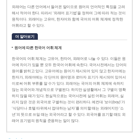
외래어는 다른 언어에서 들어온 말이므로 원어의 언어적인 특징을 고려
해서 적어야 한다. 따라서 ‘외래어 표기법’을 정하여 그에 따라 적는 것이
원칙이다. 외래어는 고유어, 한자어와 함께 국어의 어휘 체계에 정착한
어휘라고 할 수 있다.
더 알아보기
원어에 따른 한국어 어휘 체계
한국어의 어휘 체계는 고유어, 한자어, 외래어로 나눌 수 있다. 이들은 원
어에 차이가 있을 뿐 모두 한국어 어휘에 속한다. 국어사전에서는 단어의
원어를 밝히고 있다. 고유어에는 원어가 제시되어 있지 않고 한자어에는
한자가, 외래어에는 각 단어의 원어명과 로마자 표기가 제시되어 있어서
이로써 어휘 부류를 알 수가 있다. 외래어는 국어의 어휘 체계에 속하지
않는 외국어와 개념적으로 구별된다. 하지만 실생활에서 그 구별이 명확
하지 않을 때가 있다. 현실적으로는 국어사전에 실린 어휘는 외래어, 실
리지 않은 것은 외국어로 구별하는 것이 편리하다. 예컨대 ‘보이(boy)’가
‘식당이나 호텔 따위에서 접대하는 남자’를 의미할 때는 외래어지만 ‘소
년’의 뜻으로 쓰일 때는 외국어라고 할 수 있다. 외국어를 표기할 때도 외
래어 표기법의 원칙을 준용하는 일이 많다.