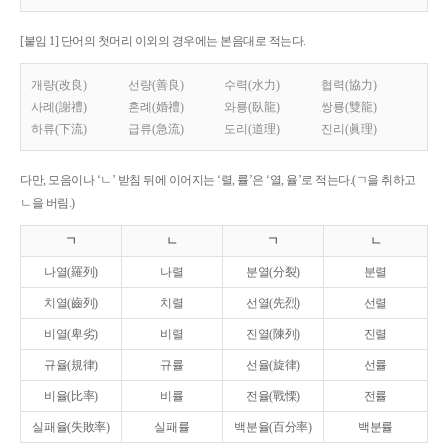
[붙임 1] 단어의 첫머리 이외의 경우에는 본음대로 적는다.
개량(改良)
선량(善良)
수력(水力)
협력(協力)
사례(謝禮)
혼례(婚禮)
와룡(臥龍)
쌍룡(雙龍)
하류(下流)
급류(急流)
도리(道理)
진리(眞理)
다만, 모음이나 ‘ㄴ’ 받침 뒤에 이어지는 ‘렬, 률’은 ‘열, 율’로 적는다.(ㄱ을 취하고
ㄴ을 버림.)
ㄱ
ㄴ
ㄱ
ㄴ
나열(羅列)
나렬
분열(分裂)
분렬
치열(齒列)
치렬
선열(先烈)
선렬
비열(卑劣)
비렬
진열(陳列)
진렬
규율(規律)
규률
선율(旋律)
선률
비율(比率)
비률
전율(戰慄)
전률
실패율(失敗率)
실패률
백분율(百分率)
백분률