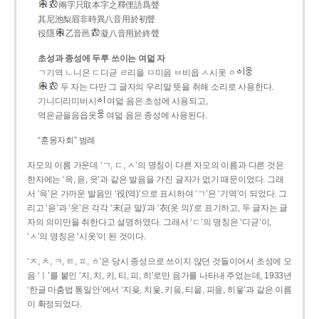
兩字只取本字之釋俚語爲聲
其尼池梨眉非時異八音用於初聲
役隱
乙音邑
凝八音用於終聲
초성과 종성에 두루 쓰이는 여덟 자
ㄱ기역 ㄴ니은 ㄷ디귿 ㄹ리을 ㅁ미음 ㅂ비읍 ㅅ시옷 ㆁ
두 자는 다만 그 글자의 우리말 뜻을 취해 소리로 사용한다.
기니디리미비시
여덟 음은 초성에 사용되고,
역은귿을음읍옷
여덟 음은 종성에 사용된다.
“훈몽자회” 범례
자모의 이름 가운데 ‘ㄱ, ㄷ, ㅅ’의 명칭이 다른 자모의 이름과 다른 것은
한자에는 ‘윽, 읃, 읏’과 같은 발음을 가진 글자가 없기 때문이었다. 그래
서 ‘윽’은 가까운 발음인 ‘役(역)’으로 표시하여 ‘ㄱ’은 ‘기역’이 되었다. 그
리고 ‘읃’과 ‘읏’은 각각 ‘末(귿 말)’과 ‘衣(옷 의)’로 표기하고, 두 글자는 글
자의 의미만을 취한다고 설명하였다. 그래서 ‘ㄷ’의 명칭은 ‘디귿’이,
‘ㅅ’의 명칭은 ‘시옷’이 된 것이다.
‘ㅈ, ㅊ, ㅋ, ㅌ, ㅍ, ㅎ’은 당시 종성으로 쓰이지 않던 것들이어서 초성에 모
음 ‘ㅣ’를 붙인 ‘지, 치, 키, 티, 피, 히’로만 음가를 나타내 주었는데, 1933년
‘한글 마춤법 통일안’에서 ‘지읒, 치읓, 키읔, 티읕, 피읖, 히읗’과 같은 이름
이 확정되었다.