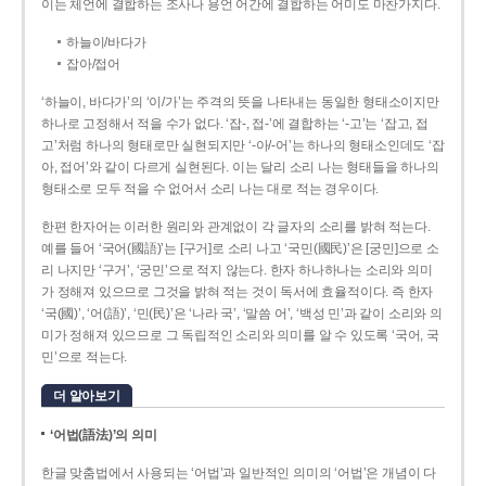
이는 체언에 결합하는 조사나 용언 어간에 결합하는 어미도 마찬가지다.
하늘이/바다가
잡아/접어
‘하늘이, 바다가’의 ‘이/가’는 주격의 뜻을 나타내는 동일한 형태소이지만
하나로 고정해서 적을 수가 없다. ‘잡-, 접-’에 결합하는 ‘-고’는 ‘잡고, 접
고’처럼 하나의 형태로만 실현되지만 ‘-아/-어’는 하나의 형태소인데도 ‘잡
아, 접어’와 같이 다르게 실현된다. 이는 달리 소리 나는 형태들을 하나의
형태소로 모두 적을 수 없어서 소리 나는 대로 적는 경우이다.
한편 한자어는 이러한 원리와 관계없이 각 글자의 소리를 밝혀 적는다.
예를 들어 ‘국어(國語)’는 [구거]로 소리 나고 ‘국민(國民)’은 [궁민]으로 소
리 나지만 ‘구거’, ‘궁민’으로 적지 않는다. 한자 하나하나는 소리와 의미
가 정해져 있으므로 그것을 밝혀 적는 것이 독서에 효율적이다. 즉 한자
‘국(國)’, ‘어(語)’, ‘민(民)’은 ‘나라 국’, ‘말씀 어’, ‘백성 민’과 같이 소리와 의
미가 정해져 있으므로 그 독립적인 소리와 의미를 알 수 있도록 ‘국어, 국
민’으로 적는다.
더 알아보기
‘어법(語法)’의 의미
한글 맞춤법에서 사용되는 ‘어법’과 일반적인 의미의 ‘어법’은 개념이 다