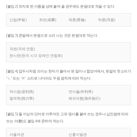
[붙임 2] 외자로 된 이름을 성에 붙여 쓸 경우에도 본음대로 적을 수 있다.
신립(申砬)
최린(崔麟)
채륜(蔡倫)
하륜(河崙)
[붙임 3] 준말에서 본음으로 소리 나는 것은 본음대로 적는다.
국련(국제 연합)
한시련(한국 시각 장애인 연합회)
[붙임 4] 접두사처럼 쓰이는 한자가 붙어서 된 말이나 합성어에서, 뒷말의 첫소리가
‘ㄴ’ 또는 ‘ㄹ’ 소리로 나더라도 두음 법칙에 따라 적는다.
역이용(逆利用)
연이율(年利率)
열역학(熱力學)
해외여행(海外旅行)
[붙임 5] 둘 이상의 단어로 이루어진 고유 명사를 붙여 쓰는 경우나 십진법에 따라
쓰는 수(數)도 붙임 4에 준하여 적는다.
서울여관
신흥이발관