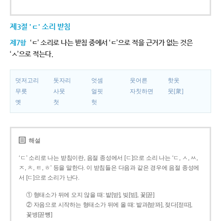
제3절 'ㄷ' 소리 받침
제7항
‘ㄷ’ 소리로 나는 받침 중에서 ‘ㄷ’으로 적을 근거가 없는 것은
‘ㅅ’으로 적는다.
덧저고리
돗자리
엇셈
웃어른
핫옷
무릇
사뭇
얼핏
자칫하면
뭇[衆]
옛
첫
헛
해설
‘ㄷ’ 소리로 나는 받침이란, 음절 종성에서 [ㄷ]으로 소리 나는 ‘ㄷ, ㅅ, ㅆ,
ㅈ, ㅊ, ㅌ, ㅎ’ 등을 말한다. 이 받침들은 다음과 같은 경우에 음절 종성에
서 [ㄷ]으로 소리가 난다.
① 형태소가 뒤에 오지 않을 때: 밭[받], 빚[빋], 꽃[꼳]
② 자음으로 시작하는 형태소가 뒤에 올 때: 밭과[받꽈], 젖다[젇따],
꽃병[꼳뼝]