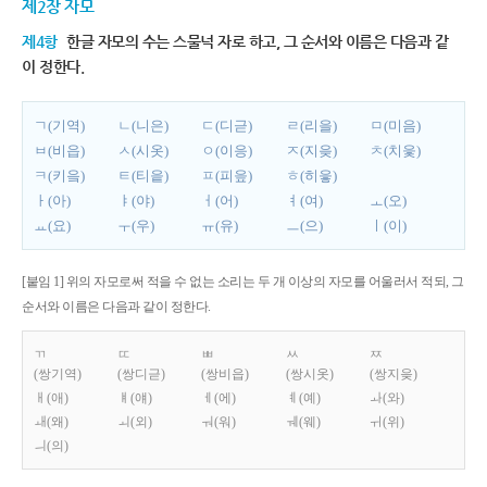
제2장 자모
제4항
한글 자모의 수는 스물넉 자로 하고, 그 순서와 이름은 다음과 같
이 정한다.
ㄱ(기역)
ㄴ(니은)
ㄷ(디귿)
ㄹ(리을)
ㅁ(미음)
ㅂ(비읍)
ㅅ(시옷)
ㅇ(이응)
ㅈ(지읒)
ㅊ(치읓)
ㅋ(키읔)
ㅌ(티읕)
ㅍ(피읖)
ㅎ(히읗)
ㅏ(아)
ㅑ(야)
ㅓ(어)
ㅕ(여)
ㅗ(오)
ㅛ(요)
ㅜ(우)
ㅠ(유)
ㅡ(으)
ㅣ(이)
[붙임 1] 위의 자모로써 적을 수 없는 소리는 두 개 이상의 자모를 어울러서 적되, 그
순서와 이름은 다음과 같이 정한다.
ㄲ
ㄸ
ㅃ
ㅆ
ㅉ
(쌍기역)
(쌍디귿)
(쌍비읍)
(쌍시옷)
(쌍지읒)
ㅐ(애)
ㅒ(얘)
ㅔ(에)
ㅖ(예)
ㅘ(와)
ㅙ(왜)
ㅚ(외)
ㅝ(워)
ㅞ(웨)
ㅟ(위)
ㅢ(의)