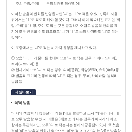
주의[주의/주이]
우리의[우리의/우리에]
이러한 발음의 변화를 반영한다면 ‘ㅢ’는 ‘ㅣ’로 적을 수 있고, 특히 자음
뒤에서는 ‘ㅣ’로 적도록 해야 할 것이다. 그러나 이미 익숙해진 표기인 ‘희
망, 주의’를 ‘히망, 주이’로 적는 것은 공감하기 어렵고 발음의 변화를 표
기에 모두 반영할 수도 없으므로 ‘ㅢ’가 ‘ㅣ’로 소리 나더라도 ‘ㅢ’로 적는
것이다.
이 조항에서는 ‘ㅢ’로 적는 세 가지 유형을 제시하고 있다.
① 모음 ‘ㅡ, ㅣ’가 줄어든 형태이므로 ‘ㅢ’로 적는 경우: 씌어(←쓰이어),
틔어(←트이어) 등
② 한자어이므로 ‘ㅢ’로 적는 경우: 의의(意義), 희망(希望), 유희(遊戱) 등
③ 발음과 표기의 전통에 따라 ‘ㅢ’로 적는 경우: 무늬, 하늬바람, 늴리리,
닁큼 등
더 알아보기
‘의’의 발음
‘의사의 책임’에서 첫음절의 ‘의’는 [의]로 발음하고 조사 ‘의’는 [의]나 [에]
로 모두 발음할 수 있다. 이들은 [이]로 소리 나는 경우가 아니라서 이 조
항과는 무관하지만, 모두 ‘의’로 적는다는 점에서 공통점이 있다. 즉 첫음
절의 ‘의’는 발음의 변화가 없으므로 ‘의’로 적고, 조사 ‘의’는 [에]로 발음할