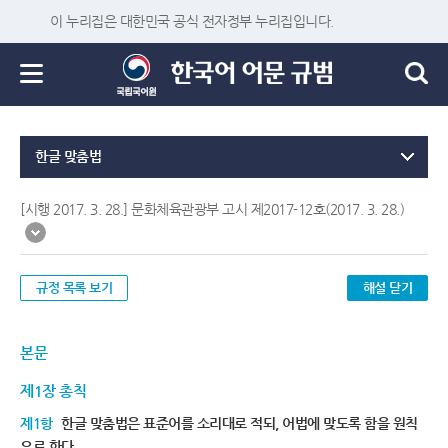
이 누리집은 대한민국 공식 전자정부 누리집입니다.
한글 맞춤법
[시행 2017. 3. 28.] 문화체육관광부 고시 제2017-12호(2017. 3. 28.)
규정 목록 보기
해설 닫기
본문
제1장 총칙
제1항
한글 맞춤법은 표준어를 소리대로 적되, 어법에 맞도록 함을 원칙
으로 한다.