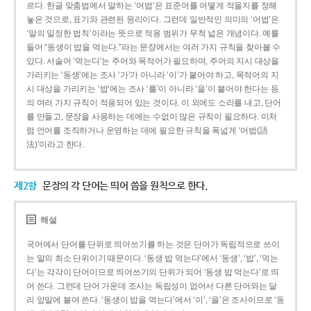
르다. 한글 맞춤법에서 말하는 ‘어법’은 표준어를 어떻게 적을지를 정해
놓은 것으로, 표기와 관련된 원리이다. 그런데 일반적인 의미의 ‘어법’은
‘말의 일정한 법칙’이라는 뜻으로 적용 범위가 무척 넓은 개념이다. 예를
들어 “동생이 밥을 먹는다.”라는 문장에서는 여러 가지 규칙을 찾아볼 수
있다. 서술어 ‘먹는다’는 주어와 목적어가 필요하며, 주어의 지시 대상을
가리키는 ‘동생’에는 조사 ‘가’가 아니라 ‘이’가 붙어야 하고, 목적어의 지
시 대상을 가리키는 ‘밥’에는 조사 ‘를’이 아니라 ‘을’이 붙어야 한다는 등
의 여러 가지 규칙이 적용되어 있는 것이다. 이 외에도 소리를 내고, 단어
를 만들고, 문장을 사용하는 데에는 수없이 많은 규칙이 필요하다. 이처
럼 언어를 조직하거나 운영하는 데에 필요한 규칙을 폭넓게 ‘어법(語
法)’이라고 한다.
제2항
문장의 각 단어는 띄어 씀을 원칙으로 한다.
해설
국어에서 단어를 단위로 띄어쓰기를 하는 것은 단어가 독립적으로 쓰이
는 말의 최소 단위이기 때문이다. ‘동생 밥 먹는다’에서 ‘동생’, ‘밥’, ‘먹는
다’는 각각이 단어이므로 띄어쓰기의 단위가 되어 ‘동생 밥 먹는다’로 띄
어 쓴다. 그런데 단어 가운데 조사는 독립성이 없어서 다른 단어와는 달
리 앞말에 붙여 쓴다. ‘동생이 밥을 먹는다’에서 ‘이’, ‘을’은 조사이므로 ‘동