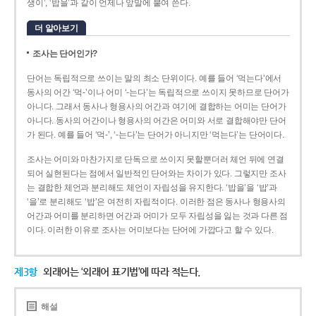
생이’, ‘밥을’과 같이 언제나 앞말에 붙여 쓴다.
더 알아보기
조사는 단어인가?
단어는 독립적으로 쓰이는 말의 최소 단위이다. 예를 들어 ‘먹는다’에서
동사의 어간 ‘먹-­’이나 어미 ‘­-는다’는 독립적으로 쓰이지 못하므로 단어가
아니다. 그래서 동사나 형용사의 어간과 여기에 결합하는 어미는 단어가
아니다. 동사의 어간이나 형용사의 어간은 어미와 서로 결합해야만 단어
가 된다. 예를 들어 ‘먹-’, ‘-는다’는 단어가 아니지만 ‘먹는다’는 단어이다.
조사는 어미와 마찬가지로 단독으로 쓰이지 못할뿐더러 체언 뒤에 연결
되어 실현된다는 점에서 일반적인 단어와는 차이가 있다. 그렇지만 조사
는 결합한 체언과 분리해도 체언이 자립성을 유지한다. ‘밥을’을 ‘밥’과
‘을’로 분리해도 ‘밥’은 여전히 자립적이다. 이러한 점은 동사나 형용사의
어간과 어미를 분리하면 어간과 어미가 모두 자립성을 잃는 것과 다른 점
이다. 이러한 이유로 조사는 어미보다는 단어에 가깝다고 할 수 있다.
제3항
외래어는 ‘외래어 표기법’에 따라 적는다.
해설