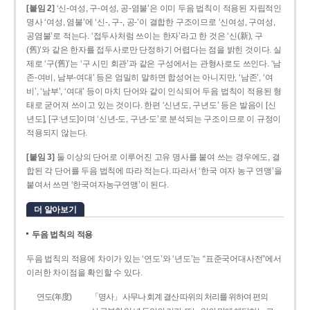
[붙임 2]
‘신-여성, 구-여성, 공-염불’은 이미 두음 법칙이 적용된 자립적인
명사 ‘여성, 염불’에 ‘신-, 구-, 공-’이 결합한 구조이므로 ‘신여성, 구여성,
공염불’로 적는다. ‘접두사처럼 쓰이는 한자’라고 한 것은 ‘신(新), 구
(舊)’와 같은 한자를 접두사로만 단정하기 어렵다는 점을 밝힌 것이다. 실
제로 ‘구(舊)’는 ‘구 시민 회관’과 같은 구성에서는 관형사로도 쓰인다. ‘남
존­-여비, 남부-­여대’ 등은 엄밀히 말하면 합성어는 아니지만, ‘남존’, ‘여
비’, ‘남부’, ‘여대’ 등이 마치 단어와 같이 인식되어 두음 법칙이 적용된 형
태로 굳어져 쓰이고 있는 것이다. 한편 ‘신년도, 구년도’ 등은 발음이 [신
년도], [구ː년도]이며 ‘신년­-도, 구년-­도’로 분석되는 구조이므로 이 규정이
적용되지 않는다.
[붙임 3]
둘 이상의 단어로 이루어진 고유 명사를 붙여 쓰는 경우에도, 결
합된 각 단어를 두음 법칙에 따라 적는다. 따라서 ‘한국 여자 농구 연맹’을
붙여서 쓰면 ‘한국여자농구연맹’이 된다.
더 알아보기
두음 법칙의 적용
두음 법칙의 적용에 차이가 있는 ‘연도’와 ‘년도’는 “표준국어대사전”에서
이러한 차이점을 확인할 수 있다.
연도(年度)
「명사」 사무나 회계 결산 따위의 처리를 위하여 편의