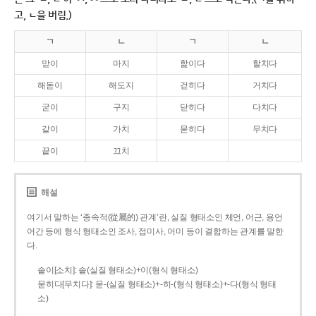
고, ㄴ을 버림.)
ㄱ
ㄴ
ㄱ
ㄴ
맏이
마지
핥이다
할치다
해돋이
해도지
걷히다
거치다
굳이
구지
닫히다
다치다
같이
가치
묻히다
무치다
끝이
끄치
해설
여기서 말하는 ‘종속적(從屬的) 관계’란, 실질 형태소인 체언, 어근, 용언
어간 등에 형식 형태소인 조사, 접미사, 어미 등이 결합하는 관계를 말한
다.
솥이[소치]: 솥(실질 형태소)+이(형식 형태소)
묻히다[무치다]: 묻­-(실질 형태소)+­-히­-(형식 형태소)+-다(형식 형태
소)