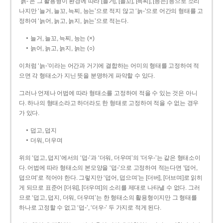
‘늙-’은 그 활용형이 환경에 따라 [늘거], [늘꼬], [늑찌], [능는] 등으로 소리
나지만 ‘늘거, 늘꼬, 늑찌, 능는’으로 적지 않고 ‘늙-’으로 어간의 형태를 고
정하여 ‘늙어, 늙고, 늙지, 늙는’으로 적는다.
늘거, 늘꼬, 늑찌, 능는 (×)
늙어, 늙고, 늙지, 늙는 (○)
이처럼 ‘늙-­’이라는 어간과 거기에 결합하는 어미의 형태를 고정하여 적
으면 각 형태소가 지닌 뜻을 분명하게 파악할 수 있다.
그러나 언제나 어법에 따라 형태소를 고정하여 적을 수 있는 것은 아니
다. 하나의 형태소라고 하더라도 한 형태로 고정하여 적을 수 없는 경우
가 있다.
덥고, 덥지
더워, 더우며
위의 ‘덥고, 덥지’에서의 ‘덥-­’과 ‘더워, 더우며’의 ‘더우-­’는 같은 형태소이
다. 어법에 따라 형태소의 본모양을 ‘덥-­’으로 고정하여 적는다면 ‘덥어,
덥으며’로 적어야 한다. 그렇지만 ‘덥어, 덥으며’는 [더버], [더브며]로 읽히
게 되므로 표준어 [더워], [더우며]의 소리를 제대로 나타낼 수 없다. 그러
므로 ‘덥고, 덥지, 더워, 더우며’는 한 형태소의 활용형이지만 그 형태를
하나로 고정할 수 없고 ‘덥-’, ‘더우-’ 두 가지로 적게 된다.