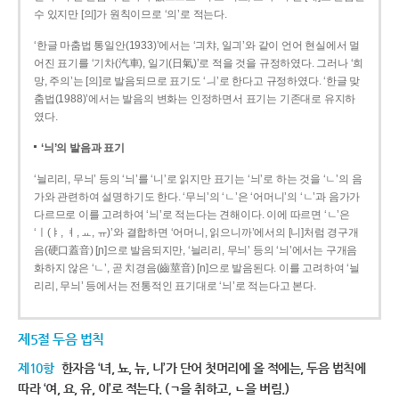
수 있지만 [의]가 원칙이므로 ‘의’로 적는다.
‘한글 마춤법 통일안(1933)’에서는 ‘긔챠, 일긔’와 같이 언어 현실에서 멀
어진 표기를 ‘기차(汽車), 일기(日氣)’로 적을 것을 규정하였다. 그러나 ‘희
망, 주의’는 [의]로 발음되므로 표기도 ‘ㅢ’로 한다고 규정하였다. ‘한글 맞
춤법(1988)’에서는 발음의 변화는 인정하면서 표기는 기존대로 유지하
였다.
‘늬’의 발음과 표기
‘늴리리, 무늬’ 등의 ‘늬’를 ‘니’로 읽지만 표기는 ‘늬’로 하는 것을 ‘ㄴ’의 음
가와 관련하여 설명하기도 한다. ‘무늬’의 ‘ㄴ’은 ‘어머니’의 ‘ㄴ’과 음가가
다르므로 이를 고려하여 ‘늬’로 적는다는 견해이다. 이에 따르면 ‘ㄴ’은
‘ㅣ(ㅑ, ㅕ, ㅛ, ㅠ)’와 결합하면 ‘어머니, 읽으니까’에서의 [니]처럼 경구개
음(硬口蓋音) [ɲ]으로 발음되지만, ‘늴리리, 무늬’ 등의 ‘늬’에서는 구개음
화하지 않은 ‘ㄴ’, 곧 치경음(齒莖音) [n]으로 발음된다. 이를 고려하여 ‘늴
리리, 무늬’ 등에서는 전통적인 표기대로 ‘늬’로 적는다고 본다.
제5절 두음 법칙
제10항
한자음 ‘녀, 뇨, 뉴, 니’가 단어 첫머리에 올 적에는, 두음 법칙에
따라 ‘여, 요, 유, 이’로 적는다. (ㄱ을 취하고, ㄴ을 버림.)