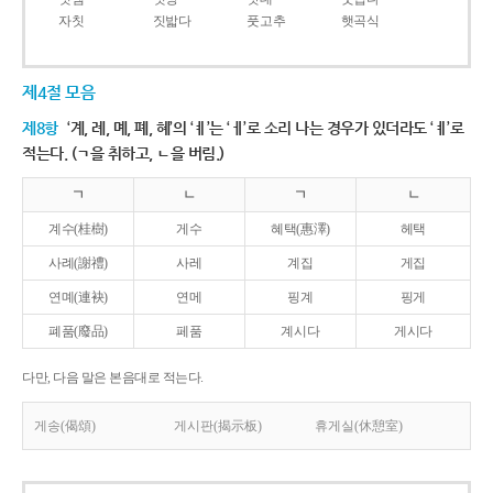
자칫
짓밟다
풋고추
햇곡식
제4절 모음
제8항
‘계, 례, 몌, 폐, 혜’의 ‘ㅖ’는 ‘ㅔ’로 소리 나는 경우가 있더라도 ‘ㅖ’로
적는다. (ㄱ을 취하고, ㄴ을 버림.)
ㄱ
ㄴ
ㄱ
ㄴ
계수(桂樹)
게수
혜택(惠澤)
헤택
사례(謝禮)
사레
계집
게집
연몌(連袂)
연메
핑계
핑게
폐품(廢品)
페품
계시다
게시다
다만, 다음 말은 본음대로 적는다.
게송(偈頌)
게시판(揭示板)
휴게실(休憩室)