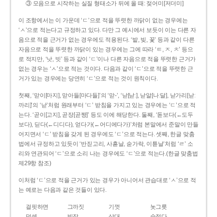
③ 모음으로 시작하는 실질 형태소가 뒤에 올 때: 젖어미[저더미]
이 조항에서는 이 가운데 ‘ㄷ’으로 적을 뚜렷한 까닭이 없는 경우에는
‘ㅅ’으로 적는다고 규정하고 있다. 다만 그 예시에서 보듯이 이는 다른 자
음으로 적을 근거가 없는 경우에도 적용된다. ‘밭, 빚, 꽃’ 등과 같이 다른
자음으로 적을 뚜렷한 까닭이 있는 경우에는 그에 따라 ‘ㅌ, ㅈ, ㅊ’ 등으
로 적지만, ‘낫, 빗’ 등과 같이 ‘ㄷ’이나 다른 자음으로 적을 뚜렷한 근거가
없는 경우는 ‘ㅅ’으로 적는 것이다. 다음과 같이 ‘ㄷ’으로 적을 뚜렷한 근
거가 있는 경우에는 당연히 ‘ㄷ’으로 적는 것이 원칙이다.
첫째, ‘맏이[마지], 맏아들[마다들]’의 ‘맏-’, ‘낟[낟ː], 낟알[나ː달], 낟가리[낟ː
까리]’의 ‘낟’처럼 원래부터 ‘ㄷ’ 받침을 가지고 있는 경우에는 ‘ㄷ’으로 적
는다. ‘곧이[고지], 곧장[곧짱]’ 등도 이에 해당한다. 둘째, ‘돋보다(←도두
보다), 딛다(←디디다), 얻다가(←어디에다가)’처럼 본말에서 준말이 만들
어지면서 ‘ㄷ’ 받침을 갖게 된 경우에도 ‘ㄷ’으로 적는다. 셋째, 한글 맞춤
법에서 규정하고 있듯이 ‘반짇고리, 사흗날, 숟가락, 이튿날’처럼 ‘ㄹ’ 소
리와 연관되어 ‘ㄷ’으로 소리 나는 경우에도 ‘ㄷ’으로 적는다.(한글 맞춤법
제29항 참조)
이처럼 ‘ㄷ’으로 적을 근거가 있는 경우가 아니어서 관습대로 ‘ㅅ’으로 적
는 예로는 다음과 같은 것들이 있다.
걸핏하면
그까짓
기껏
놋그릇
덧셈
빗장
삿대
숫접다