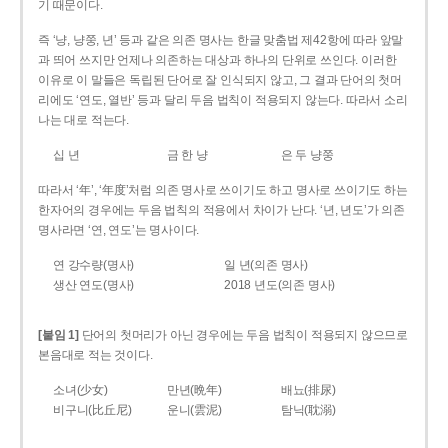
기 때문이다.
즉 ‘냥, 냥쭝, 년’ 등과 같은 의존 명사는 한글 맞춤법 제42항에 따라 앞말
과 띄어 쓰지만 언제나 의존하는 대상과 하나의 단위로 쓰인다. 이러한
이유로 이 말들은 독립된 단어로 잘 인식되지 않고, 그 결과 단어의 첫머
리에도 ‘연도, 열반’ 등과 달리 두음 법칙이 적용되지 않는다. 따라서 소리
나는 대로 적는다.
십 년
금 한 냥
은 두 냥쭝
따라서 ‘年’, ‘年度’처럼 의존 명사로 쓰이기도 하고 명사로 쓰이기도 하는
한자어의 경우에는 두음 법칙의 적용에서 차이가 난다. ‘년, 년도’가 의존
명사라면 ‘연, 연도’는 명사이다.
연 강수량(명사)
일 년(의존 명사)
생산 연도(명사)
2018 년도(의존 명사)
[붙임 1]
단어의 첫머리가 아닌 경우에는 두음 법칙이 적용되지 않으므로
본음대로 적는 것이다.
소녀(少女)
만년(晩年)
배뇨(排尿)
비구니(比丘尼)
운니(雲泥)
탐닉(耽溺)