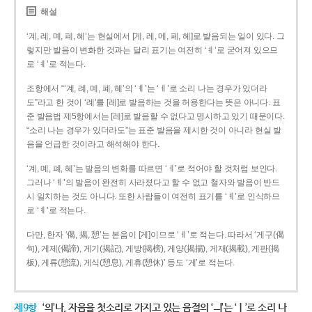
해설
‘계, 례, 몌, 폐, 혜’는 현실에서 [게, 레, 메, 페, 헤]로 발음되는 일이 있다. 그
렇지만 발음이 변화한 것과는 달리 표기는 여전히 ‘ㅖ’로 굳어져 있으므
로 ‘ㅖ’로 적는다.
조항에서 “‘계, 례, 몌, 폐, 혜’의 ‘ㅖ’는 ‘ㅔ’로 소리 나는 경우가 있더라
도”라고 한 것이 ‘례’를 [레]로 발음하는 것을 허용한다는 뜻은 아니다. 표
준 발음법 제5항에서는 [레]로 발음할 수 없다고 명시하고 있기 때문이다.
“소리 나는 경우가 있더라도”는 표준 발음을 제시한 것이 아니라 현실 발
음을 언급한 것이라고 해석해야 한다.
‘계, 몌, 폐, 혜’는 발음의 변화를 따르면 ‘ㅔ’로 적어야 할 것처럼 보인다.
그러나 ‘ㅖ’의 발음이 완전히 사라졌다고 할 수 없고 철자와 발음이 반드
시 일치하는 것도 아니다. 또한 사람들이 여전히 표기를 ‘ㅖ’로 인식하므
로 ‘ㅖ’로 적는다.
다만, 한자 ‘偈, 揭, 憩’는 본음이 [게]이므로 ‘ㅔ’로 적는다. 따라서 ‘게구(偈
句), 게제(偈諦), 게기(揭記), 게방(揭榜), 게양(揭揚), 게재(揭載), 게판(揭
板), 게류(憩流), 게식(憩息), 게휴(憩休)’ 등도 ‘게’로 적는다.
제9항
‘의’나, 자음을 첫소리로 가지고 있는 음절의 ‘ㅢ’는 ‘ㅣ’로 소리 나