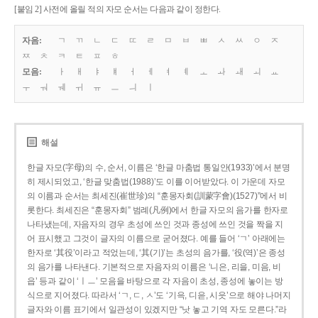
[붙임 2] 사전에 올릴 적의 자모 순서는 다음과 같이 정한다.
자음:
ㄱ
ㄲ
ㄴ
ㄷ
ㄸ
ㄹ
ㅁ
ㅂ
ㅃ
ㅅ
ㅆ
ㅇ
ㅈ
ㅉ
ㅊ
ㅋ
ㅌ
ㅍ
ㅎ
모음:
ㅏ
ㅐ
ㅑ
ㅒ
ㅓ
ㅔ
ㅕ
ㅖ
ㅗ
ㅘ
ㅙ
ㅚ
ㅛ
ㅜ
ㅝ
ㅞ
ㅟ
ㅠ
ㅡ
ㅢ
ㅣ
해설
한글 자모(字母)의 수, 순서, 이름은 ‘한글 마춤법 통일안(1933)’에서 분명
히 제시되었고, ‘한글 맞춤법(1988)’도 이를 이어받았다. 이 가운데 자모
의 이름과 순서는 최세진(崔世珍)의 “훈몽자회(訓蒙字會)(1527)”에서 비
롯한다. 최세진은 “훈몽자회” 범례(凡例)에서 한글 자모의 음가를 한자로
나타냈는데, 자음자의 경우 초성에 쓰인 것과 종성에 쓰인 것을 짝을 지
어 표시했고 그것이 글자의 이름으로 굳어졌다. 예를 들어 ‘ㄱ’ 아래에는
한자로 ‘其役’이라고 적었는데, ‘其(기)’는 초성의 음가를, ‘役(역)’은 종성
의 음가를 나타낸다. 기본적으로 자음자의 이름은 ‘니은, 리을, 미음, 비
읍’ 등과 같이 ‘ㅣㅡ’ 모음을 바탕으로 각 자음이 초성, 종성에 놓이는 방
식으로 지어졌다. 따라서 ‘ㄱ, ㄷ, ㅅ’도 ‘기윽, 디읃, 시읏’으로 해야 나머지
글자와 이름 표기에서 일관성이 있겠지만 “낫 놓고 기역 자도 모른다.”라