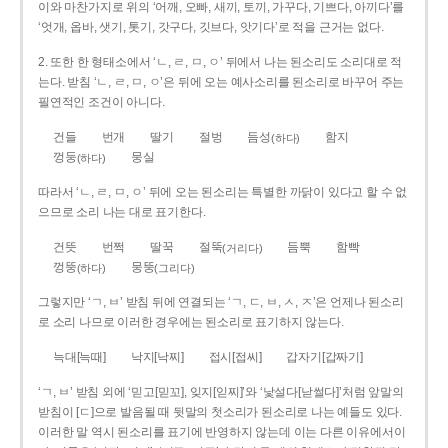
이와 마찬가지로 위의 ‘어깨, 오빠, 새끼, 토끼, 가꾸다, 기쁘다, 아끼다’를
‘엇개, 옵바, 샛기, 톳기, 갓구다, 깃브다, 앗기다’로 적을 근거는 없다.
2. 또한 한 형태소에서 ‘ㄴ, ㄹ, ㅁ, ㅇ’ 뒤에서 나는 된소리도 소리대로 적
는다. 받침 ‘ㄴ, ㄹ, ㅁ, ㅇ’은 뒤에 오는 예사소리를 된소리로 바꾸어 주는
필연적인 조건이 아니다.
건들
번개
딸기
절벙
듬성
함지
(하다)
껑둥
뭉실
(하다)
따라서 ‘ㄴ, ㄹ, ㅁ, ㅇ’ 뒤에 오는 된소리는 특별한 까닭이 있다고 할 수 없
으므로 소리 나는 대로 표기한다.
건뜻
번쩍
딸꾹
절뚝
듬뿍
함빡
(거리다)
껑뚱
뭉뚱
(하다)
(그리다)
그렇지만 ‘ㄱ, ㅂ’ 받침 뒤에 연결되는 ‘ㄱ, ㄷ, ㅂ, ㅅ, ㅈ’은 언제나 된소리
로 소리 나므로 이러한 경우에는 된소리로 표기하지 않는다.
늑대[늑때]
낙지[낙찌]
접시[접씨]
갑자기[갑짜기]
‘ㄱ, ㅂ’ 받침 외에 ‘믿고[믿꼬], 잊지[읻찌]’와 ‘낯설다[낟썰다]’처럼 앞말의
받침이 [ㄷ]으로 발음될 때 뒷말의 첫소리가 된소리로 나는 예들도 있다.
이러한 말 역시 된소리를 표기에 반영하지 않는데 이는 다른 이유에서이