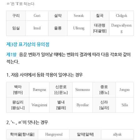
ㄹ’은 ‘ll’로 적는다.
구리
Guri
설악
Seorak
칠곡
Chilgok
대관령
Daegwallyeon
임실
Imsil
울릉
Ulleung
[대괄령]
g
제3장 표기상의 유의점
제1항
음운 변화가 일어날 때에는 변화의 결과에 따라 다음 각호와 같이
적는다.
1. 자음 사이에서 동화 작용이 일어나는 경우
백마
신문로
종로
Baengma
Sinmunno
Jongno
[뱅마]
[신문노]
[종노]
왕십리
별내
신라
Wangsimni
Byeollae
Silla
[왕심니]
[별래]
[실라]
2. ‘ㄴ, ㄹ’이 덧나는 경우
학여울[항녀울]
Hangnyeoul
알약[알략]
allyak