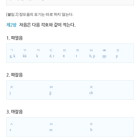
[붙임 2] 장모음의 표기는 따로 하지 않는다.
제2항
자음은 다음 각호와 같이 적는다.
1. 파열음
ㄱ
ㄲ
ㅋ
ㄷ
ㄸ
ㅌ
ㅂ
ㅃ
ㅍ
g, k
kk
k
d, t
tt
t
b, p
pp
p
2. 파찰음
ㅈ
ㅉ
ㅊ
j
jj
ch
3. 마찰음
ㅅ
ㅆ
ㅎ
s
ss
h