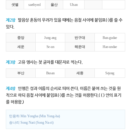
샛별
saetbyeol
울산
Ulsan
제2항
발음상 혼동의 우려가 있을 때에는 음절 사이에 붙임표(-)를 쓸 수
있다.
중앙
Jung-ang
반구대
Ban-gudae
세운
Se-un
해운대
Hae-undae
제3항
고유 명사는 첫 글자를 대문자로 적는다.
부산
Busan
세종
Sejong
제4항
인명은 성과 이름의 순서로 띄어 쓴다. 이름은 붙여 쓰는 것을 원
칙으로 하되 음절 사이에 붙임표(-)를 쓰는 것을 허용한다.( ( ) 안의 표기
를 허용함.)
민용하 Min Yongha (Min Yong-ha)
송나리 Song Nari (Song Na-ri)