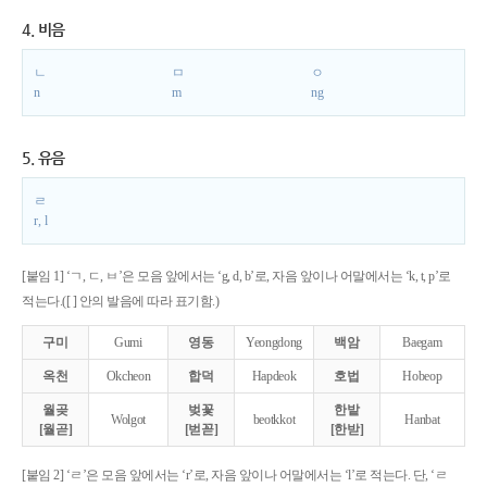
4. 비음
ㄴ
ㅁ
ㅇ
n
m
ng
5. 유음
ㄹ
r, l
[붙임 1] ‘ㄱ, ㄷ, ㅂ’은 모음 앞에서는 ‘g, d, b’로, 자음 앞이나 어말에서는 ‘k, t, p’로
적는다.([ ] 안의 발음에 따라 표기함.)
구미
Gumi
영동
Yeongdong
백암
Baegam
옥천
Okcheon
합덕
Hapdeok
호법
Hobeop
월곶
벚꽃
한밭
Wolgot
beotkkot
Hanbat
[월곧]
[벋꼳]
[한받]
[붙임 2] ‘ㄹ’은 모음 앞에서는 ‘r’로, 자음 앞이나 어말에서는 ‘l’로 적는다. 단, ‘ㄹ