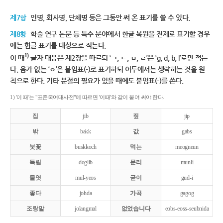
제7항
인명, 회사명, 단체명 등은 그동안 써 온 표기를 쓸 수 있다.
제8항
학술 연구 논문 등 특수 분야에서 한글 복원을 전제로 표기할 경우
에는 한글 표기를 대상으로 적는다.
1)
이 때
글자 대응은 제2장을 따르되 ‘ㄱ, ㄷ, ㅂ, ㄹ’은 ‘g, d, b, l’로만 적는
다. 음가 없는 ‘ㅇ’은 붙임표(-)로 표기하되 어두에서는 생략하는 것을 원
칙으로 한다. 기타 분절의 필요가 있을 때에도 붙임표(-)를 쓴다.
1) '이 때'는 "표준국어대사전"에 따르면 '이때'와 같이 붙여 써야 한다.
집
jib
짚
jip
밖
bakk
값
gabs
붓꽃
buskkoch
먹는
meogneun
독립
doglib
문리
munli
물엿
mul-yeos
굳이
gud-i
좋다
johda
가곡
gagog
조랑말
jolangmal
없었습니다
eobs-eoss-seubnida