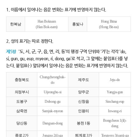
1. 이름에서 일어나는 음운 변화는 표기에 반영하지 않는다.
Han Boknam
Hong Bitna
한복남
홍빛나
(Han Bok-nam)
(Hong Bit-na)
2. 성의 표기는 따로 정한다.
제5항
‘도, 시, 군, 구, 읍, 면, 리, 동’의 행정 구역 단위와 ‘가’는 각각 ‘do,
si, gun, gu, eup, myeon, ri, dong, ga’로 적고, 그 앞에는 붙임표(-)를 넣
는다. 붙임표(-) 앞뒤에서 일어나는 음운 변화는 표기에 반영하지 않는다.
Chungcheongbuk-
충청북도
제주도
Jeju-do
do
의정부시
Uijeongbu-si
양주군
Yangju-gun
도봉구
Dobong-gu
신창읍
Sinchang-eup
삼죽면
Samjuk-myeon
인왕리
Inwang-ri
Bongcheon 1(il)-
당산동
Dangsan-dong
봉천 1동
dong
종로 2가
Jongno 2(i)-ga
퇴계로 3가
Toegyero 3(sam)-ga