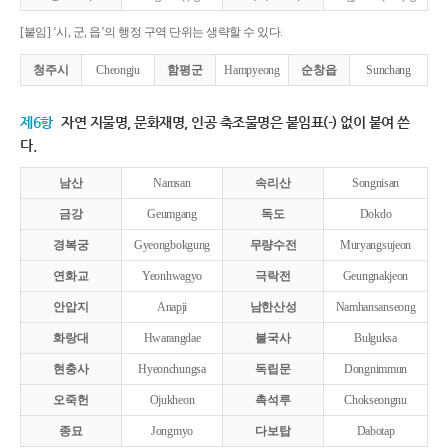
[붙임] ‘시, 군, 읍’의 행정 구역 단위는 생략할 수 있다.
청주시
Cheongju
함평군
Hampyeong
순창읍
Sunchang
제6항
자연 지물명, 문화재명, 인공 축조물명은 붙임표(-) 없이 붙여 쓴
다.
남산
Namsan
속리산
Songnisan
금강
Geumgang
독도
Dokdo
경복궁
Gyeongbokgung
무량수전
Muryangsujeon
연화교
Yeonhwagyo
극락전
Geungnakjeon
안압지
Anapji
남한산성
Namhansanseong
화랑대
Hwarangdae
불국사
Bulguksa
현충사
Hyeonchungsa
독립문
Dongnimmun
오죽헌
Ojukheon
촉석루
Chokseongnu
종묘
Jongmyo
다보탑
Dabotap