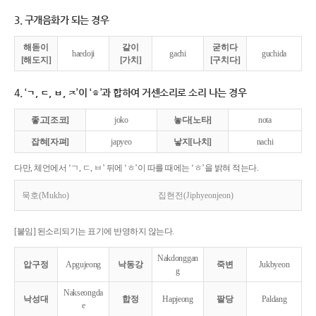
3. 구개음화가 되는 경우
해돋이
같이
굳히다
haedoji
gachi
guchida
[해도지]
[가치]
[구치다]
4. ‘ㄱ, ㄷ, ㅂ, ㅈ’이 ‘ㅎ’과 합하여 거센소리로 소리 나는 경우
좋고[조코]
joko
놓다[노타]
nota
잡혀[자펴]
japyeo
낳지[나치]
nachi
다만, 체언에서 ‘ㄱ, ㄷ, ㅂ’ 뒤에 ‘ㅎ’이 따를 때에는 ‘ㅎ’을 밝혀 적는다.
묵호(Mukho)
집현전(Jiphyeonjeon)
[붙임] 된소리되기는 표기에 반영하지 않는다.
Nakdonggan
압구정
Apgujeong
낙동강
죽변
Jukbyeon
g
Nakseongda
낙성대
합정
Hapjeong
팔당
Paldang
e