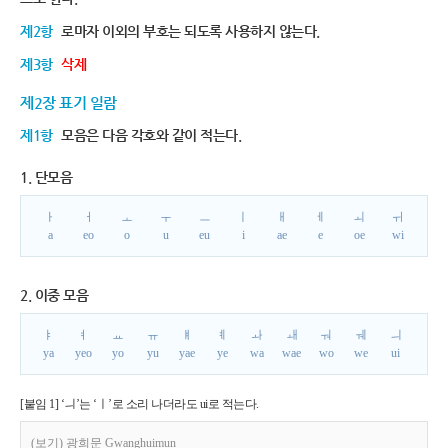
제2항
로마자 이외의 부호는 되도록 사용하지 않는다.
제3항
삭제
제2장 표기 일람
제1항
모음은 다음 각호와 같이 적는다.
1. 단모음
ㅏ
ㅓ
ㅗ
ㅜ
ㅡ
ㅣ
ㅐ
ㅔ
ㅚ
ㅟ
a
eo
o
u
eu
i
ae
e
oe
wi
2. 이중 모음
ㅑ
ㅕ
ㅛ
ㅠ
ㅒ
ㅖ
ㅘ
ㅙ
ㅝ
ㅞ
ㅢ
ya
yeo
yo
yu
yae
ye
wa
wae
wo
we
ui
[붙임 1] ‘ㅢ’는 ‘ㅣ’로 소리 나더라도 ui로 적는다.
(보기) 광희문 Gwanghuimun