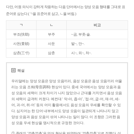
다만, 어원 의식이 강하게 작용하는 다음 단어에서는 양성 모음 형태를 그대로 표
준어로 삼는다.(ㄱ을 표준어로 삼고, ㄴ을 버림.)
ㄱ
ㄴ
비고
부조(扶助)
부주
~금, 부좃-술.
사돈(査頓)
사둔
밭~, 안~.
삼촌(三寸)
삼춘
시~, 외~, 처~.
해설
우리말에는 양성 모음은 양성 모음끼리, 음성 모음은 음성 모음끼리 어울
리는 모음 조화(母音調和) 현상이 있다. 중세 국어에서는 양성 모음과 음
성 모음의 세력이 크게 차이가 나지 않았으나 근대를 거치면서 음성 모음
의 세력이 급격히 커졌다. 예컨대 ‘ 막-아, 좁-아’, ‘접-어, 굽-어, 재-어, 세-
어, 괴-어, 쥐-어’ 등의 어미 활용에서도 음성 모음의 우세를 확인할 수 있
다. 심지어는 한 단어 내부에서도 양성 모음이 일관되게 나타나지 않고
양성 모음과 음성 모음이 섞여 나타나는 일이 많다. 이 조항은 그러한 음
성 모음 우세 현상을 명시적으로 규정한 것이다.
① 종래의 ‘깡총깡총’은 언어 현실을 반영하여 ‘깡충깡충’으로 정했다. 이