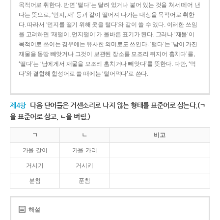
목적어로 취한다. 반면 ‘떨다’는 달려 있거나 붙어 있는 것을 쳐서 떼어 낸
다는 뜻으로, ‘먼지, 재’ 등과 같이 떨어져 나가는 대상을 목적어로 취한
다. 따라서 ‘먼지를 떨기 위해 옷을 털다’와 같이 쓸 수 있다. 이러한 쓰임
을 고려하면 ‘재떨이, 먼지떨이’가 올바른 표기가 된다. 그러나 ‘재물’이
목적어로 쓰이는 경우에는 유사한 의미로도 쓰인다. ‘털다’는 ‘남이 가진
재물을 몽땅 빼앗거나 그것이 보관된 장소를 모조리 뒤지어 훔치다’를,
‘떨다’는 ‘남에게서 재물을 모조리 훔치거나 빼앗다’를 뜻한다. 다만, ‘먹
다’와 결합해 합성어로 쓸 때에는 ‘털어먹다’로 쓴다.
제4항
다음 단어들은 거센소리로 나지 않는 형태를 표준어로 삼는다.(ㄱ
을 표준어로 삼고, ㄴ을 버림.)
ㄱ
ㄴ
비고
가을-갈이
가을-카리
거시기
거시키
분침
푼침
해설