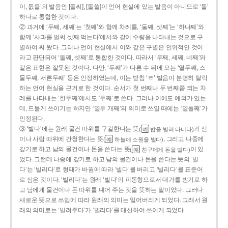
이, 돐을’의 발음인 [돌씨], [돌쓸]이 언어 현실에 있는 발음이 아니므로 ‘돌’
하나로 통합한 것이다.
② 과거에 ‘두째, 세째’는 ‘첫째’와 함께 차례를, ‘둘째, 셋째’는 ‘하나째’와
함께 ‘사과를 벌써 셋째 먹는다’에서와 같이 수량을 나타내는 것으로 구
별하여 써 왔다. 그러나 언어 현실에서 이와 같은 구별은 인위적인 것이
라고 판단되어 ‘둘째, 셋째’로 통합한 것이다. 따라서 ‘두째, 세째, 네째’와
같은 표현은 잘못된 것이다. 다만, ‘두째’가 다른 수 뒤에 오는 ‘열두째, 스
물두째, 서른두째’ 등은 인정하였는데, 이는 받침 ‘ㄹ’ 발음이 분명히 탈락
하는 언어 현실을 근거로 한 것이다. 순서가 첫 번째나 두 번째쯤 되는 차
례를 나타내는 ‘한두째’에서도 ‘두째’로 쓴다. 그러나 이에도 예외가 있는
데, 드물게 쓰이기는 하지만 ‘열두 개째’의 의미로 쓰일 때에는 ‘열둘째’가
인정된다.
③ ‘빌다’에는 원래 물건 따위를 구걸한다는 뜻
과 신
(
밥을 빌러 다니다)
예
이나 사람 따위에 간청한다는 뜻
, 그리고 나중에
(
하늘에 소원을 빌다)
예
갚기로 하고 남의 물건이나 돈을 쓴다는 뜻
이 있
(
친구에게 돈을 빌다)
예
었다. 그런데 나중에 갚기로 하고 남의 물건이나 돈을 쓴다는 뜻의 ‘빌
다’는 ‘빌리다’로 형태가 바뀜에 따라 ‘빌다’를 버리고 ‘빌리다’를 표준어
로 삼은 것이다. ‘빌리다’는 원래 ‘빌다’의 피동형으로서 대가를 받기로 하
고 남에게 물건이나 돈 따위를 내어 주는 것을 뜻하는 말이었다. 그러나
새로운 뜻으로 쓰임에 따라 원래의 의미는 잃어버리게 되었다. 그래서 원
래의 의미로는 ‘빌려주다’가 ‘빌리다’를 대신하여 쓰이게 되었다.