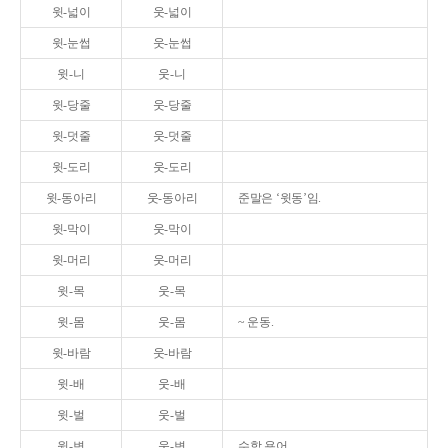
윗-넓이
웃-넓이
윗-눈썹
웃-눈썹
윗-니
웃-니
윗-당줄
웃-당줄
윗-덧줄
웃-덧줄
윗-도리
웃-도리
윗-동아리
웃-동아리
준말은 ‘윗동’임.
윗-막이
웃-막이
윗-머리
웃-머리
윗-목
웃-목
윗-몸
웃-몸
~ 운동.
윗-바람
웃-바람
윗-배
웃-배
윗-벌
웃-벌
윗-변
웃-변
수학 용어.