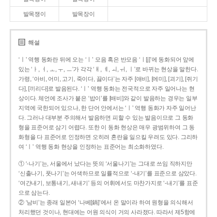
발목쟁이
발목장이
해설
‘ㅣ’ 역행 동화란 뒤에 오는 ‘ㅣ’ 모음 혹은 반모음 ‘ㅣ[j]’에 동화되어 앞에
있는 ‘ㅏ, ㅓ, ㅗ, ㅜ, ㅡ’가 각각 ‘ㅐ, ㅔ, ㅚ, ㅟ, ㅣ’로 바뀌는 현상을 말한다.
가령, ‘아비, 어미, 고기, 죽이다, 끓이다’는 자주 [애비], [에미], [괴기], [쥐기
다], [끼리다]로 발음된다. ‘ㅣ’ 역행 동화는 전국적으로 자주 일어나는 현
상이다. 체언에 조사가 붙은 ‘밥이’를 [배비]와 같이 발음하는 경우는 일부
지역에 국한되어 있으나, 한 단어 안에서는 ‘ㅣ’ 역행 동화가 자주 일어난
다. 그러나 대부분 주의해서 발음하면 피할 수 있는 발음이므로 그 동화
형을 표준어로 삼기 어렵다. 또한 이 동화 현상은 매우 광범위하여 그 동
화형을 다 표준어로 인정하면 오히려 혼란을 일으킬 우려도 있다. 그리하
여 ‘ㅣ’ 역행 동화 현상을 인정하는 표준어는 최소화하였다.
① ‘-나기’는, 서울에서 났다는 뜻의 ‘서울나기’는 그대로 쓰임 직하지만
‘신출나기, 풋나기’는 어색하므로 일률적으로 ‘-내기’를 표준으로 삼았다.
‘여간내기, 보통내기, 새내기’ 등의 어휘에서도 마찬가지로 ‘-내기’를 표준
으로 삼는다.
② ‘남비’는 종래 일본어 ‘나베[鍋]’에서 온 말이라 하여 원형을 의식해서
처리했던 것이나, 현대에는 어원 의식이 거의 사라졌다. 따라서 제5항에