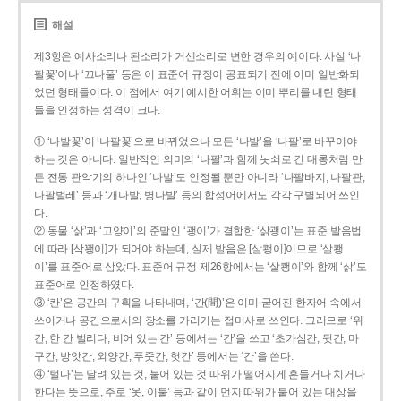
해설
제3항은 예사소리나 된소리가 거센소리로 변한 경우의 예이다. 사실 ‘나
팔꽃’이나 ‘끄나풀’ 등은 이 표준어 규정이 공표되기 전에 이미 일반화되
었던 형태들이다. 이 점에서 여기 예시한 어휘는 이미 뿌리를 내린 형태
들을 인정하는 성격이 크다.
① ‘나발꽃’이 ‘나팔꽃’으로 바뀌었으나 모든 ‘나발’을 ‘나팔’로 바꾸어야
하는 것은 아니다. 일반적인 의미의 ‘나팔’과 함께 놋쇠로 긴 대롱처럼 만
든 전통 관악기의 하나인 ‘나발’도 인정될 뿐만 아니라 ‘나팔바지, 나팔관,
나팔벌레’ 등과 ‘개나발, 병나발’ 등의 합성어에서도 각각 구별되어 쓰인
다.
② 동물 ‘삵’과 ‘고양이’의 준말인 ‘괭이’가 결합한 ‘삵괭이’는 표준 발음법
에 따라 [삭꽹이]가 되어야 하는데, 실제 발음은 [살쾡이]이므로 ‘살쾡
이’를 표준어로 삼았다. 표준어 규정 제26항에서는 ‘살쾡이’와 함께 ‘삵’도
표준어로 인정하였다.
③ ‘칸’은 공간의 구획을 나타내며, ‘간(間)’은 이미 굳어진 한자어 속에서
쓰이거나 공간으로서의 장소를 가리키는 접미사로 쓰인다. 그러므로 ‘위
칸, 한 칸 벌리다, 비어 있는 칸’ 등에서는 ‘칸’을 쓰고 ‘초가삼간, 뒷간, 마
구간, 방앗간, 외양간, 푸줏간, 헛간’ 등에서는 ‘간’을 쓴다.
④ ‘털다’는 달려 있는 것, 붙어 있는 것 따위가 떨어지게 흔들거나 치거나
한다는 뜻으로, 주로 ‘옷, 이불’ 등과 같이 먼지 따위가 붙어 있는 대상을