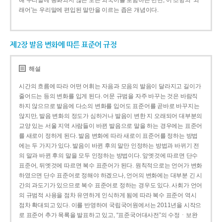
해 우리말에 동화되지 않은 모든 외국어를 포함하는 반면, 이 조항의 ‘외
래어’는 우리말에 편입된 말만을 이르는 좁은 개념이다.
제2장 발음 변화에 따른 표준어 규정
해설
시간의 흐름에 따라 어떤 어휘는 자음과 모음의 발음이 달라지고 길이가
줄어드는 등의 변화를 입게 된다. 어문 규범을 자주 바꾸는 것은 바람직
하지 않으므로 발음에 다소의 변화를 입어도 표준어를 곧바로 바꾸지는
않지만, 발음 변화의 정도가 심하거나 발음이 변한 지 오래되어 대부분의
교양 있는 서울 지역 사람들이 바뀐 발음으로 말을 하는 경우에는 표준어
를 새로이 정하게 된다. 발음 변화에 따라 새로이 표준어를 정하는 방법
에는 두 가지가 있다. 발음이 바뀐 후의 말만 인정하는 방법과 바뀌기 전
의 말과 바뀐 후의 말을 모두 인정하는 방법이다. 앞엣것에 따르면 단수
표준어, 뒤엣것에 따르면 복수 표준어가 된다. 원칙적으로는 언어가 변화
하였으면 단수 표준어로 정해야 하겠으나, 언어의 변화에는 대부분 긴 시
간의 과도기가 있으므로 복수 표준어로 정하는 경우도 있다. 사회가 언어
의 규범적 사용을 점차 유연하게 인식하게 됨에 따라 복수 표준어 역시
점차 확대되고 있다. 이를 반영하여 국립국어원에서는 2011년을 시작으
로 표준어 추가 목록을 발표하고 있고, “표준국어대사전”의 수정ㆍ보완