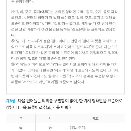
록 규정하였다.
④ ‘갈비, 갓모, 휴지(休紙)’는 변화된 형태인 ‘가리, 갈모, 수지’ 등도 각각
쓰였으나, 본래의 형태가 더 널리 쓰이므로 ‘갈비, 갓모, 휴지’의 형태를
표준어로 인정하였다. 다만, ‘갓모’와는 별개로 비가 올 때 갓 위에 덮어
쓰던 고깔 비슷하게 생긴 물건을 뜻하는 ‘갈모(-帽)’는 표준어로 인정한
다.
⑤ ‘밀-’에 ‘-뜨리다’가 붙은 ‘밀뜨리다’도 언중이 ‘밀다’의 뜻을 의식하고
있으므로 비록 ‘미뜨리다’가 쓰이고 있어도 ‘밀뜨리다’로 쓴다. 다만, ‘-뜨
리다’와 ‘-트리다’가 같은 뜻의 복수 표준어 접미사로 인정되므로 ‘밀뜨리
다’와 함께 ‘밀트리다’도 표준어로 인정된다.
⑥ ‘적이’는 의미적으로 ‘적다’와는 멀어지고 오히려 반대의 의미를 가지
게 되었다. 그 때문에 한동안 ‘저으기’가 널리 보급되기도 하였다. 그러나
반대의 뜻이 되었더라도 원래의 어원 ‘적다’와의 관계는 부정할 수 없기
때문에 ‘저으기’가 아닌 ‘적이’를 표준어로 삼았다.
제6항
다음 단어들은 의미를 구별함이 없이, 한 가지 형태만을 표준어로
삼는다.(ㄱ을 표준어로 삼고, ㄴ을 버림.)
ㄱ
ㄴ
비고
돌
돐
생일, 주기.