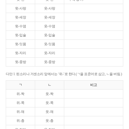
윗-사랑
웃-사랑
윗-세장
웃-세장
윗-수염
웃-수염
윗-입술
웃-입술
윗-잇몸
웃-잇몸
윗-자리
웃-자리
윗-중방
웃-중방
다만 1. 된소리나 거센소리 앞에서는 ‘위-’로 한다.(ㄱ을 표준어로 삼고, ㄴ을 버림.)
ㄱ
ㄴ
비고
위-짝
웃-짝
위-쪽
웃-쪽
위-채
웃-채
위-층
웃-층