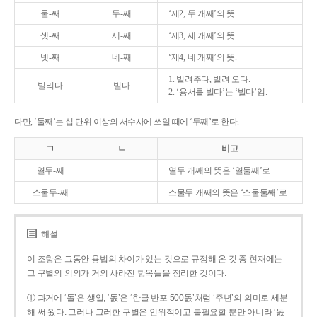
둘-째
두-째
‘제2, 두 개째’의 뜻.
셋-째
세-째
‘제3, 세 개째’의 뜻.
넷-째
네-째
‘제4, 네 개째’의 뜻.
1. 빌려주다, 빌려 오다.
빌리다
빌다
2. ‘용서를 빌다’는 ‘빌다’임.
다만, ‘둘째’는 십 단위 이상의 서수사에 쓰일 때에 ‘두째’로 한다.
ㄱ
ㄴ
비고
열두-째
열두 개째의 뜻은 ‘열둘째’로.
스물두-째
스물두 개째의 뜻은 ‘스물둘째’로.
해설
이 조항은 그동안 용법의 차이가 있는 것으로 규정해 온 것 중 현재에는
그 구별의 의의가 거의 사라진 항목들을 정리한 것이다.
① 과거에 ‘돌’은 생일, ‘돐’은 ‘한글 반포 500돐’처럼 ‘주년’의 의미로 세분
해 써 왔다. 그러나 그러한 구별은 인위적이고 불필요할 뿐만 아니라 ‘돐