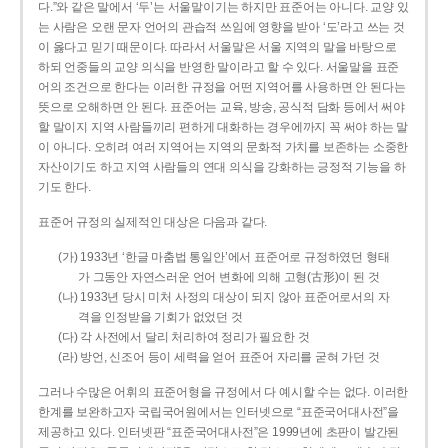
다.”와 같은 말에서 ‘두’는 서울말이기는 하지만 표준어는 아니다. 교양 있
는 사람은 오랜 문자 언어의 관습적 쓰임에 영향을 받아 ‘도’라고 쓰는 것
이 옳다고 믿기 때문이다. 따라서 서울말은 서울 지역의 말을 바탕으로
하되 언중들의 교양 의식을 반영한 말이라고 할 수 있다. 서울말을 표준
어의 조건으로 한다는 이러한 규정을 어떤 지역어를 사용하면 안 된다는
뜻으로 오해하면 안 된다. 표준어는 교육, 방송, 공식적 담화 등에서 써야
할 말이지 지역 사람들끼리 편하게 대화하는 경우에까지 꼭 써야 하는 말
이 아니다. 오히려 여러 지역어는 지역의 문화적 가치를 보존하는 소중한
자산이기도 하고 지역 사람들의 연대 의식을 강화하는 긍정적 기능을 하
기도 한다.
표준어 규정의 실제적인 대상은 다음과 같다.
(가) 1933년 ‘한글 마춤법 통일안’에서 표준어로 규정하였던 형태
가 그동안 자연스러운 언어 변화에 의해 고형(古形)이 된 것
(나) 1933년 당시 미처 사정의 대상이 되지 않아 표준어로서의 자
격을 인정받을 기회가 없었던 것
(다) 각 사전에서 달리 처리하여 정리가 필요한 것
(라) 방언, 신조어 등이 세력을 얻어 표준어 자리를 굳혀 가던 것
그러나 수많은 어휘의 표준어형을 규정에서 다 예시할 수는 없다. 이러한
한계를 보완하고자 국립국어원에서는 인터넷으로 “표준국어대사전”을
제공하고 있다. 인터넷판 “표준국어대사전”은 1999년에 초판이 발간된