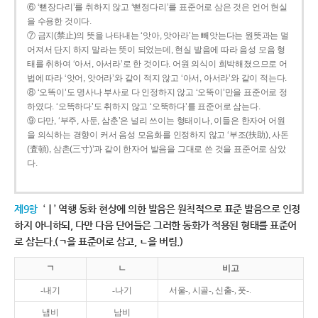
⑥ ‘뻗장다리’를 취하지 않고 ‘뻗정다리’를 표준어로 삼은 것은 언어 현실
을 수용한 것이다.
⑦ 금지(禁止)의 뜻을 나타내는 ‘앗아, 앗아라’는 빼앗는다는 원뜻과는 멀
어져서 단지 하지 말라는 뜻이 되었는데, 현실 발음에 따라 음성 모음 형
태를 취하여 ‘아서, 아서라’로 한 것이다. 어원 의식이 희박해졌으므로 어
법에 따라 ‘앗어, 앗어라’와 같이 적지 않고 ‘아서, 아서라’와 같이 적는다.
⑧ ‘오똑이’도 명사나 부사로 다 인정하지 않고 ‘오뚝이’만을 표준어로 정
하였다. ‘오똑하다’도 취하지 않고 ‘오뚝하다’를 표준어로 삼는다.
⑨ 다만, ‘부주, 사둔, 삼춘’은 널리 쓰이는 형태이나, 이들은 한자어 어원
을 의식하는 경향이 커서 음성 모음화를 인정하지 않고 ‘부조(扶助), 사돈
(査頓), 삼촌(三寸)’과 같이 한자어 발음을 그대로 쓴 것을 표준어로 삼았
다.
제9항
‘ㅣ’ 역행 동화 현상에 의한 발음은 원칙적으로 표준 발음으로 인정
하지 아니하되, 다만 다음 단어들은 그러한 동화가 적용된 형태를 표준어
로 삼는다.(ㄱ을 표준어로 삼고, ㄴ을 버림.)
ㄱ
ㄴ
비고
-내기
-나기
서울-, 시골-, 신출-, 풋-.
냄비
남비