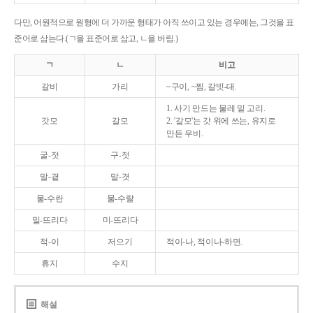
다만, 어원적으로 원형에 더 가까운 형태가 아직 쓰이고 있는 경우에는, 그것을 표
준어로 삼는다.(ㄱ을 표준어로 삼고, ㄴ을 버림.)
ㄱ
ㄴ
비고
갈비
가리
~구이, ~찜, 갈빗-대.
1. 사기 만드는 물레 밑 고리.
갓모
갈모
2. '갈모'는 갓 위에 쓰는, 유지로
만든 우비.
굴-젓
구-젓
말-곁
말-겻
물-수란
물-수랄
밀-뜨리다
미-뜨리다
적-이
저으기
적이-나, 적이나-하면.
휴지
수지
해설