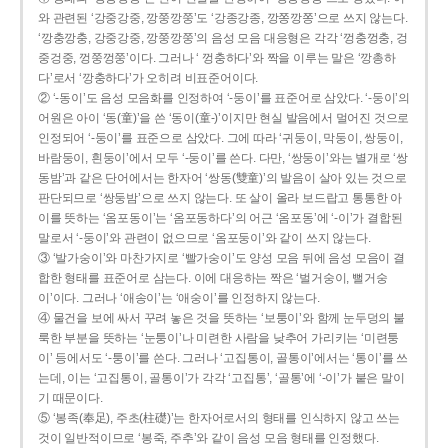
와 관련된 ‘강중강중, 깡쭝깡쭝’도 ‘강종강종, 깡쫑깡쫑’으로 쓰지 않는다.
‘깡충깡충, 강중강중, 깡쭝깡쭝’의 음성 모음 대응형은 각각 ‘껑충껑충, 겅
중겅중, 껑쭝껑쭝’이다. 그러나 ‘ 껑충하다’와 짝을 이루는 말은 ‘깡총하
다’로서 ‘깡충하다’가 오히려 비표준어이다.
② ‘-동이’도 음성 모음화를 인정하여 ‘-둥이’를 표준어로 삼았다. ‘-둥이’의
어원은 아이 ‘동(童)’을 쓴 ‘동이(童-)’이지만 현실 발음에서 멀어진 것으로
인정되어 ‘-둥이’를 표준으로 삼았다. 그에 따라 ‘귀둥이, 막둥이, 쌍둥이,
바람둥이, 흰둥이’에서 모두 ‘-둥이’를 쓴다. 다만, ‘쌍둥이’와는 별개로 ‘쌍
동밤’과 같은 단어에서는 한자어 ‘쌍동(雙童)’의 발음이 살아 있는 것으로
판단되므로 ‘쌍둥밤’으로 쓰지 않는다. 또 살이 올라 보드랍고 통통한 아
이를 뜻하는 ‘옴포동이’는 ‘옴포동하다’의 어근 ‘옴포동’에 ‘-이’가 결합된
말로서 ‘-둥이’와 관련이 없으므로 ‘옴포둥이’와 같이 쓰지 않는다.
③ ‘발가숭이’와 마찬가지로 ‘빨가숭이’도 양성 모음 뒤에 음성 모음이 결
합한 형태를 표준어로 삼는다. 이에 대응하는 짝은 ‘벌거숭이, 뻘거숭
이’이다. 그러나 ‘애송이’는 ‘애숭이’를 인정하지 않는다.
④ 물건을 보에 싸서 꾸려 놓은 것을 뜻하는 ‘보퉁이’와 함께 눈두덩의 불
룩한 부분을 뜻하는 ‘눈퉁이’나 미련한 사람을 낮추어 가리키는 ‘미련퉁
이’ 등에서도 ‘-퉁이’를 쓴다. 그러나 ‘고집통이, 골통이’에서는 ‘통이’를 쓰
는데, 이는 ‘고집통이, 골통이’가 각각 ‘고집통’, ‘골통’에 ‘-이’가 붙은 말이
기 때문이다.
⑤ ‘봉족(奉足), 주초(柱礎)’는 한자어로서의 형태를 인식하지 않고 쓰는
것이 일반적이므로 ‘봉죽, 주추’와 같이 음성 모음 형태를 인정했다.