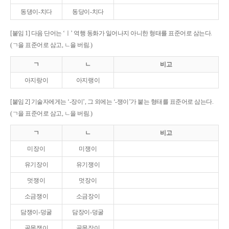
동댕이-치다
동당이-치다
[붙임 1] 다음 단어는 ‘ㅣ’ 역행 동화가 일어나지 아니한 형태를 표준어로 삼는다.
(ㄱ을 표준어로 삼고, ㄴ을 버림.)
ㄱ
ㄴ
비고
아지랑이
아지랭이
[붙임 2] 기술자에게는 ‘-장이’, 그 외에는 ‘-쟁이’가 붙는 형태를 표준어로 삼는다.
(ㄱ을 표준어로 삼고, ㄴ을 버림.)
ㄱ
ㄴ
비고
미장이
미쟁이
유기장이
유기쟁이
멋쟁이
멋장이
소금쟁이
소금장이
담쟁이-덩굴
담장이-덩굴
골목쟁이
골목장이