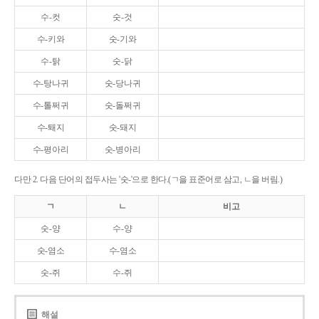
수-컷
숫-것
수-키와
숫-기와
수-탉
숫-닭
수-탕나귀
숫-당나귀
수-톨쩌귀
숫-돌쩌귀
수-퇘지
숫-돼지
수-평아리
숫-병아리
다만 2. 다음 단어의 접두사는 '숫-'으로 한다.(ㄱ을 표준어로 삼고, ㄴ을 버림.)
ㄱ
ㄴ
비고
숫-양
수-양
숫-염소
수-염소
숫-쥐
수-쥐
해설