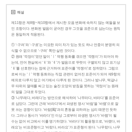
해설
제11항은 제8항~제10항에서 제시한 모음 변화에 속하지 않는 예들을 보
인 조항이다. 변화된 발음이 굳어진 경우 그것을 표준으로 삼는다는 원칙
은 동일하게 적용된다.
① ‘-구려’와 ‘-구료’는 미묘한 의미 차가 있는 듯도 하나 언중이 분명히 의
식할 수 없으므로 ‘-구려’ 쪽만 살린 것이다.
② 원래 ‘깍정이’였던 말이 ‘ㅣ’ 역행 동화를 겪으면 ‘깍젱이’가 되어야 하
는데, 언어 현실에서 ‘ㅐ’와 ‘ㅔ’가 발음으로 뚜렷이 구별되지 않고 표기상
‘ㅐ’를 선호한다는 점에 근거하여 표준어를 ‘깍쟁이’로 정하였다. 그럼으
로써 이는 ‘ㅣ’ 역행 동화와는 직접 관련이 없어진 표준어가 되어 제9항의
예외로 다루지 않고 여기에서 다루게 된 것이다. 그러나 밤나무, 떡갈나
무 따위의 열매를 싸고 있는 술잔 모양의 받침을 뜻하는 ‘깍정이’는 원래
의 말을 그대로 두었다.
③ ‘나무래다, 바래다’는 방언으로 해석하여 ‘나무라다, 바라다’를 표준어
로 삼았다. 그런데 근래 ‘바라다’에서 파생된 명사 ‘바람’을 ‘바램’으로 잘
못 쓰는 경향이 있다. ‘바람[風]’과의 혼동을 피하려는 심리 때문인 듯하
다. 그러나 동사가 ‘바라다’인 이상 그로부터 파생된 명사가 ‘바램’이 될
수는 없어 비고에서 이를 명기하였다. ‘바라다’의 활용형으로, ‘바랬다, 바
래요’는 비표준형이고 ‘바랐다, 바라요’가 표준형이 된다. ‘나무랐다, 나무