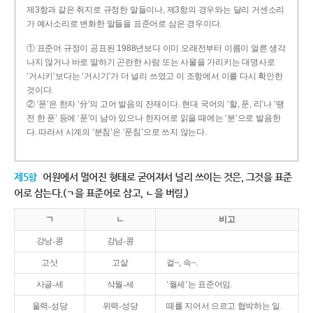
제3항과 같은 취지로 규정한 말들이나, 제3항의 경우와는 달리 거센소리
가 예사소리로 변화한 말들을 표준어로 삼은 경우이다.
① 표준어 규정이 공표된 1988년보다 이미 오래전부터 이름이 얼른 생각
나지 않거나 바로 말하기 곤란한 사람 또는 사물을 가리키는 대명사로
‘거시키’보다는 ‘거시기’가 더 널리 쓰였고 이 조항에서 이를 다시 확인한
것이다.
② ‘푼’은 한자 ‘分’의 고어 발음의 잔재이다. 현대 국어의 ‘할, 푼, 리’나 ‘땡
전 한 푼’ 등에 ‘푼’이 남아 있으나 한자어로 읽을 때에는 ‘분’으로 발음한
다. 따라서 시계의 ‘분침’은 ‘푼침’으로 쓰지 않는다.
제5항
어원에서 멀어진 형태로 굳어져서 널리 쓰이는 것은, 그것을 표준
어로 삼는다.(ㄱ을 표준어로 삼고, ㄴ을 버림.)
ㄱ
ㄴ
비고
강낭-콩
강남-콩
고삿
고샅
겉~, 속~.
사글-세
삭월-세
‘월세’는 표준어임.
울력-성당
위력-성당
떼를 지어서 으르고 협박하는 일.