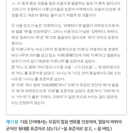
ㅘ, ㅝ’ 등의 원순 모음을 평순 모음으로 발음하는 일은 더 흔히 일어난다.
그러나 이 조항에서 다룬 단어들은 표준어 지역에서도 모음의 단순화 과
정을 겪고, 애초의 형태는 들어 보기 어렵게 된 것들이다.
① 사용 빈도가 높은 ‘괴퍅하다’는 ‘괴팍하다’로 발음이 바뀌었으므로 바
뀐 발음 ‘팍’을 인정하였다. 그러나 사용 빈도가 낮은 ‘강퍅하다, 퍅하다,
퍅성’ 등에서의 ‘퍅’은 ‘팍’으로 발음되지 않으므로 ‘퍅’이 아직도 표준어
형이다.
② ‘미류나무’는 버드나무의 한 종류이므로 ‘미류’는 어원적으로 분명히
버드나무의 의미를 담고 있는 ‘미류(美柳)’인데 이제 ‘미류’라고 발음하는
경우가 거의 없기 때문에 ‘미루나무’를 표준어로 삼았다.
③ ‘여느’도 원래 ‘여늬’였으나 이중 모음 ‘ㅢ’가 단모음 ‘ㅡ’로 변하였으므
로 ‘여느’를 표준어로 삼았다. ‘늬나노’의 ‘늬’도 언어 현실에서 [니]로 소리
나므로 ‘니나노’를 표준어로 삼는다.
④ ‘으례’ 역시 원래 ‘의례(依例)’에서 ‘으례’가 되었던 것인데 ‘례’의 발음
이 ‘레’로 바뀌었으므로 ‘으레’를 표준어로 삼았다. 한편 부사 ‘으레’에 다
시 ‘-이/-히’가 붙은 ‘으레이, 으레히’가 같은 뜻으로 쓰이는 일이 많은데,
이는 인정하지 않는다.
제11항
다음 단어에서는 모음의 발음 변화를 인정하여, 발음이 바뀌어
굳어진 형태를 표준어로 삼는다.(ㄱ을 표준어로 삼고, ㄴ을 버림.)