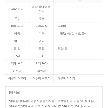
괴퍅-하다/괴팩-
괴팍-하다
하다
-구먼
-구면
미루-나무
미류-나무
←美柳~.
미륵
미력
←彌勒. ~보살, ~불, 돌~.
여느
여늬
온-달
왼-달
만 한 달.
으레
으례
케케-묵다
켸켸-묵다
허우대
허위대
허우적-허우적
허위적-허위적
허우적-거리다.
해설
일부 방언에서는 이중 모음을 단모음으로 발음한다. 가령 ‘벼’를 [베]라고
발음하는 일이 있다. 또한 ‘사과’를 [사가]로 발음하는 것과 같이 ‘ㅚ, ㅟ,