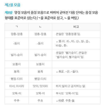
제2절 모음
제8항
양성 모음이 음성 모음으로 바뀌어 굳어진 다음 단어는 음성 모음
형태를 표준어로 삼는다.(ㄱ을 표준어로 삼고, ㄴ을 버림.)
ㄱ
ㄴ
비고
깡충-깡충
깡총-깡총
큰말은 ‘껑충껑충’임.
←童-이. 귀-, 막-, 선-, 쌍-, 검-,
-둥이
-동이
바람-, 흰-.
센말은 ‘빨가숭이’, 큰말은
발가-숭이
발가-송이
‘벌거숭이, 뻘거숭이’임.
보퉁이
보통이
봉죽
봉족
←奉足. ~꾼, ~들다.
뻗정-다리
뻗장-다리
아서, 아서라
앗아, 앗아라
하지 말라고 금지하는 말.
오뚝-이
오똑-이
부사도 ‘오뚝-이’임.
주추
주초
←柱礎. 주춧-돌.