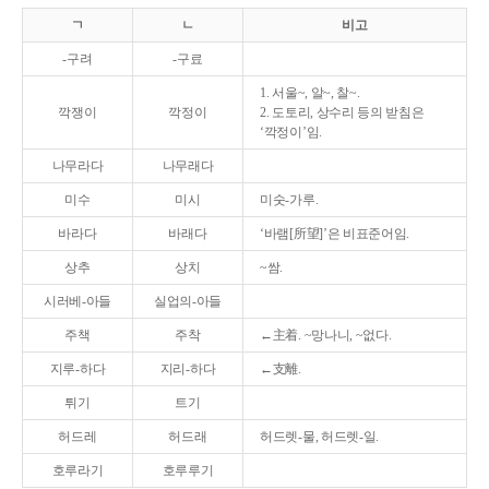
ㄱ
ㄴ
비고
-구려
-구료
1. 서울~, 알~, 찰~.
깍쟁이
깍정이
2. 도토리, 상수리 등의 받침은
‘깍정이’임.
나무라다
나무래다
미수
미시
미숫-가루.
바라다
바래다
‘바램[所望]’은 비표준어임.
상추
상치
~쌈.
시러베-아들
실업의-아들
주책
주착
←主着. ~망나니, ~없다.
지루-하다
지리-하다
←支離.
튀기
트기
허드레
허드래
허드렛-물, 허드렛-일.
호루라기
호루루기