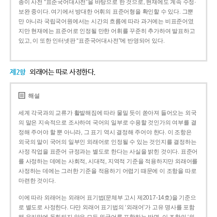
종이 사전 “표준국어대사전”을 바탕으로 한 것으로, 현재에도 계속 수정·
보완 중이다. 여기에서 방대한 어휘의 표준어형을 확인할 수 있다. 그뿐
만 아니라 국립국어원에서는 시간의 흐름에 따라 과거에는 비표준어였
지만 현재에는 표준어로 인정될 만한 어휘를 꾸준히 추가하여 발표하고
있고, 이 또한 인터넷판 “표준국어대사전”에 반영되어 있다.
제2항
외래어는 따로 사정한다.
해설
세계 각국과의 교류가 활발해짐에 따라 물밀 듯이 쏟아져 들어오는 외국
의 말은 지속적으로 조사하여 국어의 일부로 수용할 것인가의 여부를 결
정해 주어야 할 뿐 아니라, 그 표기 역시 결정해 주어야 한다. 이 조항은
외국의 말이 국어의 일부인 외래어로 인정될 수 있는 것인지를 결정하는
사정 작업을 표준어 규정과는 별도로 한다는 사실을 밝힌 것이다. 표준어
를 사정하는 데에는 사회적, 시대적, 지역적 기준을 적용하지만 외래어를
사정하는 데에는 그러한 기준을 적용하기 어렵기 때문에 이 조항을 따로
마련한 것이다.
이에 따라 외래어는 외래어 표기법(문체부 고시 제2017-14호)을 기준으
로 별도로 사정한다. 다만 외래어 표기법의 ‘외래어’가 고유 명사를 포함