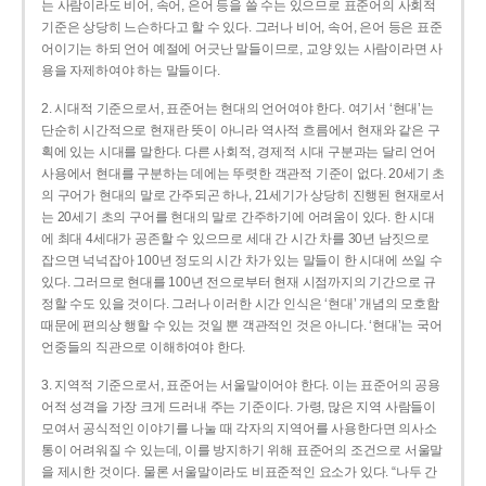
는 사람이라도 비어, 속어, 은어 등을 쓸 수는 있으므로 표준어의 사회적
기준은 상당히 느슨하다고 할 수 있다. 그러나 비어, 속어, 은어 등은 표준
어이기는 하되 언어 예절에 어긋난 말들이므로, 교양 있는 사람이라면 사
용을 자제하여야 하는 말들이다.
2. 시대적 기준으로서, 표준어는 현대의 언어여야 한다. 여기서 ‘현대’는
단순히 시간적으로 현재란 뜻이 아니라 역사적 흐름에서 현재와 같은 구
획에 있는 시대를 말한다. 다른 사회적, 경제적 시대 구분과는 달리 언어
사용에서 현대를 구분하는 데에는 뚜렷한 객관적 기준이 없다. 20세기 초
의 구어가 현대의 말로 간주되곤 하나, 21세기가 상당히 진행된 현재로서
는 20세기 초의 구어를 현대의 말로 간주하기에 어려움이 있다. 한 시대
에 최대 4세대가 공존할 수 있으므로 세대 간 시간 차를 30년 남짓으로
잡으면 넉넉잡아 100년 정도의 시간 차가 있는 말들이 한 시대에 쓰일 수
있다. 그러므로 현대를 100년 전으로부터 현재 시점까지의 기간으로 규
정할 수도 있을 것이다. 그러나 이러한 시간 인식은 ‘현대’ 개념의 모호함
때문에 편의상 행할 수 있는 것일 뿐 객관적인 것은 아니다. ‘현대’는 국어
언중들의 직관으로 이해하여야 한다.
3. 지역적 기준으로서, 표준어는 서울말이어야 한다. 이는 표준어의 공용
어적 성격을 가장 크게 드러내 주는 기준이다. 가령, 많은 지역 사람들이
모여서 공식적인 이야기를 나눌 때 각자의 지역어를 사용한다면 의사소
통이 어려워질 수 있는데, 이를 방지하기 위해 표준어의 조건으로 서울말
을 제시한 것이다. 물론 서울말이라도 비표준적인 요소가 있다. “나두 간