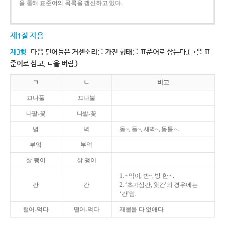
을 통해 표준어의 목록을 갱신하고 있다.
제1절 자음
제3항
다음 단어들은 거센소리를 가진 형태를 표준어로 삼는다.(ㄱ을 표
준어로 삼고, ㄴ을 버림.)
ㄱ
ㄴ
비고
끄나풀
끄나불
나팔-꽃
나발-꽃
녘
녁
동~, 들~, 새벽~, 동틀 ~.
부엌
부억
살-쾡이
삵-괭이
1. ~막이, 빈~, 방 한 ~.
칸
간
2. ‘초가삼간, 윗간’의 경우에는
‘간’임.
털어-먹다
떨어-먹다
재물을 다 없애다.