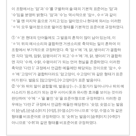
이 조항에서는 ‘암’과 ‘수’를 구별하여 쓸 때의 기본적 표준어는 ‘암’과
‘수’임을 분명히 밝혔다. ‘암’과 ‘수’는 역사적으로 ‘암ㅎ, 수ㅎ’과 같이
‘ㅎ’을 맨 마지막 음으로 가지고 있는 말이었으나 현대에 와서는 이러한
‘ㅎ’이 모두 떨어졌으므로 떨어진 형태를 기본적인 표준어로 규정하였다.
① ‘ㅎ’은 현대의 단어들에도 그 발음의 흔적이 많이 남아 있는데, 이
‘ㅎ’이 뒤의 예사소리와 결합하면 거센소리로 축약되는 일이 흔하여 이
조항에서 부가적으로 규정하였다. 즉 ‘암ㅎ’에 ‘개, 닭, 병아리’가 결합하
면 각각 ‘암캐, 암탉, 암평아리’가 되고 ‘수ㅎ’에 ‘개, 닭, 병아리’가 결합하
면 각각 ‘수캐, 수탉, 수평아리’가 되는 언어 현실을 존중하였다. 이러한
축약은 ‘다만 1’ 규정에서 언급한 예들에만 해당되는 것이므로 ‘암ㅎ, 수
ㅎ’에 ‘고양이’가 결합하더라도 ‘암고양이, 수고양이’와 같은 형태가 표준
어가 된다. 발음도 [암고양이], [수고양이]가 표준 발음이다.
② ‘수’와 뒤의 말이 결합할 때, 발음상 [ㄴ(ㄴ)] 첨가가 일어나거나 뒤의 예
사소리가 된소리가 되는 경우 사이시옷과 유사한 효과를 보이는 것이라
판단하여 ‘수’에 ‘ㅅ’을 붙인 ‘숫’을 표준어형으로 규정하였다. 이러한 경
우에는 ‘다만 2’ 규정에서 언급한 예들만 해당한다. ‘숫양, 숫염소’는 발음
이 [순냥], [순념소]이지 [수양], [수염소]가 아니므로 ‘수양, 수염소’와 같은
형태를 비표준어로 규정하였다. 또 ‘숫쥐’는 발음이 [숟쮜]이지 [수쥐]가
아니므로 ‘수쥐’와 같은 형태를 비표준어로 규정하였다.