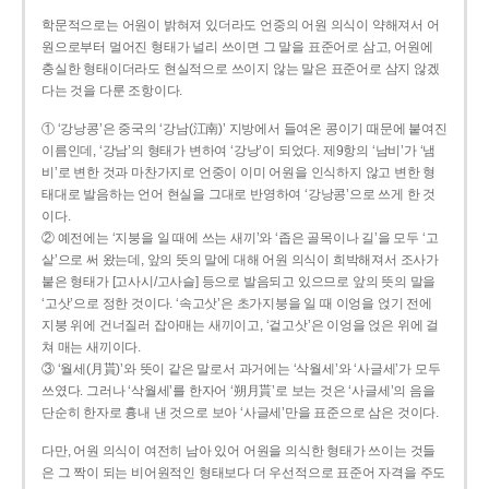
학문적으로는 어원이 밝혀져 있더라도 언중의 어원 의식이 약해져서 어
원으로부터 멀어진 형태가 널리 쓰이면 그 말을 표준어로 삼고, 어원에
충실한 형태이더라도 현실적으로 쓰이지 않는 말은 표준어로 삼지 않겠
다는 것을 다룬 조항이다.
① ‘강낭콩’은 중국의 ‘강남(江南)’ 지방에서 들여온 콩이기 때문에 붙여진
이름인데, ‘강남’의 형태가 변하여 ‘강낭’이 되었다. 제9항의 ‘남비’가 ‘냄
비’로 변한 것과 마찬가지로 언중이 이미 어원을 인식하지 않고 변한 형
태대로 발음하는 언어 현실을 그대로 반영하여 ‘강낭콩’으로 쓰게 한 것
이다.
② 예전에는 ‘지붕을 일 때에 쓰는 새끼’와 ‘좁은 골목이나 길’을 모두 ‘고
샅’으로 써 왔는데, 앞의 뜻의 말에 대해 어원 의식이 희박해져서 조사가
붙은 형태가 [고사시/고사슬] 등으로 발음되고 있으므로 앞의 뜻의 말을
‘고삿’으로 정한 것이다. ‘속고삿’은 초가지붕을 일 때 이엉을 얹기 전에
지붕 위에 건너질러 잡아매는 새끼이고, ‘겉고삿’은 이엉을 얹은 위에 걸
쳐 매는 새끼이다.
③ ‘월세(月貰)’와 뜻이 같은 말로서 과거에는 ‘삭월세’와 ‘사글세’가 모두
쓰였다. 그러나 ‘삭월세’를 한자어 ‘朔月貰’로 보는 것은 ‘사글세’의 음을
단순히 한자로 흉내 낸 것으로 보아 ‘사글세’만을 표준으로 삼은 것이다.
다만, 어원 의식이 여전히 남아 있어 어원을 의식한 형태가 쓰이는 것들
은 그 짝이 되는 비어원적인 형태보다 더 우선적으로 표준어 자격을 주도