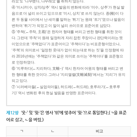
라요’도 ‘나무랬다, 나무래요’를 취하지 않는다.
④ ‘미시/미수, 상치/상추’ 역시 발음의 변화에 따라 ‘미수, 상추’가 현실 발
음으로 더 널리 쓰이고 있으므로 ‘미시, 상치’로 쓰지 않는다. 종(種)이 다
른 두 동물 사이에서 난 새끼를 말하는 ‘튀기’는 원래 ‘트기’였으나 발음이
변하여 ‘튀기’가 되었고 이 말이 널리 쓰이므로 표준어로 삼았다.
⑤ ‘주책(←주착, 主着)’은 한자어 형태를 버리고 변한 형태를 취한 것이
다. 그런데 ‘주착’이 원래 일정하게 자리 잡힌 주장이나 판단력이라는 뜻
이었으므로 ‘주책없다’가 표준어이고 ‘주책이다’는 비표준형이었으나,
‘주책’의 의미로서 ‘일정한 줏대가 없이 되는대로 하는 짓’을 인정함에 따
라 2016년에는 ‘주책없다’와 같은 의미로 쓰이는 ‘주책이다’를 표준형으
로 인정하였다.
⑥ ‘지루하다(←지리하다, 支離--)’ 역시 한자어 어원의 형태를 버리고 변
한 형태를 취한 것이다. 그러나 ‘지리멸렬(支離滅裂)’에서는 ‘지리’가 유지
되고 있다.
⑦ ‘시러베아들(←실업의아들), 허드레(←허드래), 호루라기(←호루루
기)’ 역시 변화된 후의 현실 발음을 반영한 표준어이다.
제12항
‘웃-’ 및 ‘윗-’은 명사 ‘위’에 맞추어 ‘윗-’으로 통일한다.(ㄱ을 표준
어로 삼고, ㄴ을 버림.)
ㄱ
ㄴ
비고