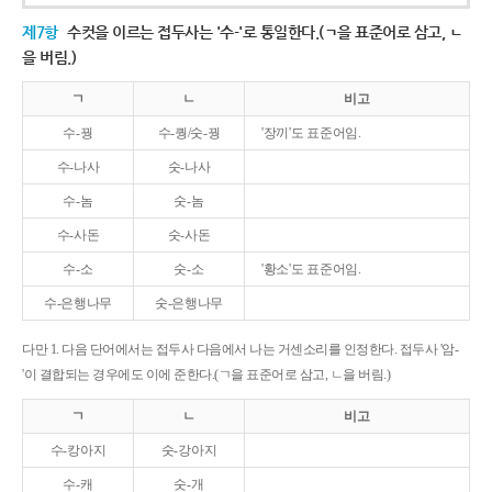
제7항
수컷을 이르는 접두사는 '수-'로 통일한다.(ㄱ을 표준어로 삼고, ㄴ
을 버림.)
ㄱ
ㄴ
비고
수-꿩
수-퀑/숫-꿩
'장끼'도 표준어임.
수-나사
숫-나사
수-놈
숫-놈
수-사돈
숫-사돈
수-소
숫-소
'황소'도 표준어임.
수-은행나무
숫-은행나무
다만 1. 다음 단어에서는 접두사 다음에서 나는 거센소리를 인정한다. 접두사 '암-
'이 결합되는 경우에도 이에 준한다.(ㄱ을 표준어로 삼고, ㄴ을 버림.)
ㄱ
ㄴ
비고
수-캉아지
숫-강아지
수-캐
숫-개