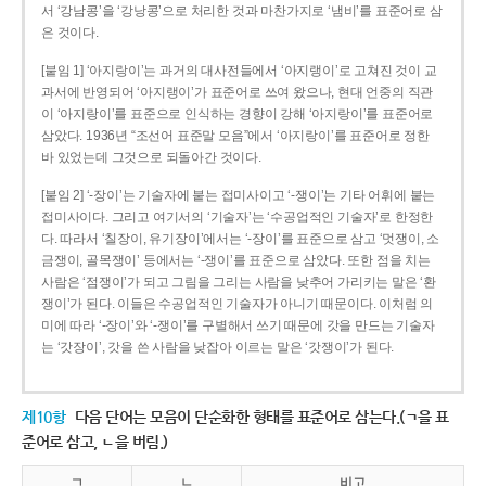
서 ‘강남콩’을 ‘강낭콩’으로 처리한 것과 마찬가지로 ‘냄비’를 표준어로 삼
은 것이다.
[붙임 1] ‘아지랑이’는 과거의 대사전들에서 ‘아지랭이’로 고쳐진 것이 교
과서에 반영되어 ‘아지랭이’가 표준어로 쓰여 왔으나, 현대 언중의 직관
이 ‘아지랑이’를 표준으로 인식하는 경향이 강해 ‘아지랑이’를 표준어로
삼았다. 1936년 “조선어 표준말 모음”에서 ‘아지랑이’를 표준어로 정한
바 있었는데 그것으로 되돌아간 것이다.
[붙임 2] ‘-장이’는 기술자에 붙는 접미사이고 ‘-쟁이’는 기타 어휘에 붙는
접미사이다. 그리고 여기서의 ‘기술자’는 ‘수공업적인 기술자’로 한정한
다. 따라서 ‘칠장이, 유기장이’에서는 ‘-장이’를 표준으로 삼고 ‘멋쟁이, 소
금쟁이, 골목쟁이’ 등에서는 ‘-쟁이’를 표준으로 삼았다. 또한 점을 치는
사람은 ‘점쟁이’가 되고 그림을 그리는 사람을 낮추어 가리키는 말은 ‘환
쟁이’가 된다. 이들은 수공업적인 기술자가 아니기 때문이다. 이처럼 의
미에 따라 ‘-장이’와 ‘-쟁이’를 구별해서 쓰기 때문에 갓을 만드는 기술자
는 ‘갓장이’, 갓을 쓴 사람을 낮잡아 이르는 말은 ‘갓쟁이’가 된다.
제10항
다음 단어는 모음이 단순화한 형태를 표준어로 삼는다.(ㄱ을 표
준어로 삼고, ㄴ을 버림.)
ㄱ
ㄴ
비고