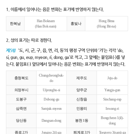
1. 이름에서 일어나는 음운 변화는 표기에 반영하지 않는다.
Han Boknam
Hong Bitna
한복남
홍빛나
(Han Bok-nam)
(Hong Bit-na)
2. 성의 표기는 따로 정한다.
제5항
‘도, 시, 군, 구, 읍, 면, 리, 동’의 행정 구역 단위와 ‘가’는 각각 ‘do,
si, gun, gu, eup, myeon, ri, dong, ga’로 적고, 그 앞에는 붙임표(-)를 넣
는다. 붙임표(-) 앞뒤에서 일어나는 음운 변화는 표기에 반영하지 않는다.
Chungcheongbuk-
충청북도
제주도
Jeju-do
do
의정부시
Uijeongbu-si
양주군
Yangju-gun
도봉구
Dobong-gu
신창읍
Sinchang-eup
삼죽면
Samjuk-myeon
인왕리
Inwang-ri
Bongcheon 1(il)-
당산동
Dangsan-dong
봉천 1동
dong
종로 2가
Jongno 2(i)-ga
퇴계로 3가
Toegyero 3(sam)-ga