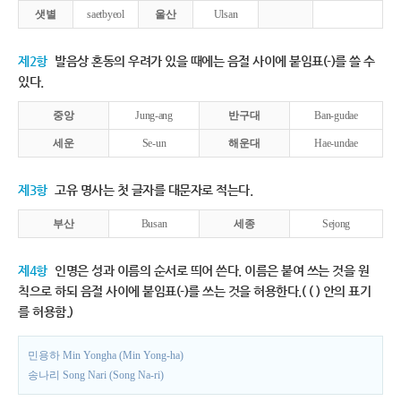
샛별
saetbyeol
울산
Ulsan
제2항
발음상 혼동의 우려가 있을 때에는 음절 사이에 붙임표(-)를 쓸 수
있다.
중앙
Jung-ang
반구대
Ban-gudae
세운
Se-un
해운대
Hae-undae
제3항
고유 명사는 첫 글자를 대문자로 적는다.
부산
Busan
세종
Sejong
제4항
인명은 성과 이름의 순서로 띄어 쓴다. 이름은 붙여 쓰는 것을 원
칙으로 하되 음절 사이에 붙임표(-)를 쓰는 것을 허용한다.( ( ) 안의 표기
를 허용함.)
민용하 Min Yongha (Min Yong-ha)
송나리 Song Nari (Song Na-ri)