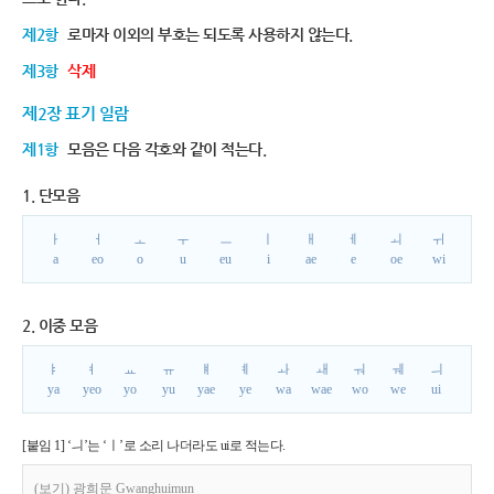
제2항
로마자 이외의 부호는 되도록 사용하지 않는다.
제3항
삭제
제2장 표기 일람
제1항
모음은 다음 각호와 같이 적는다.
1. 단모음
ㅏ
ㅓ
ㅗ
ㅜ
ㅡ
ㅣ
ㅐ
ㅔ
ㅚ
ㅟ
a
eo
o
u
eu
i
ae
e
oe
wi
2. 이중 모음
ㅑ
ㅕ
ㅛ
ㅠ
ㅒ
ㅖ
ㅘ
ㅙ
ㅝ
ㅞ
ㅢ
ya
yeo
yo
yu
yae
ye
wa
wae
wo
we
ui
[붙임 1] ‘ㅢ’는 ‘ㅣ’로 소리 나더라도 ui로 적는다.
(보기) 광희문 Gwanghuimun