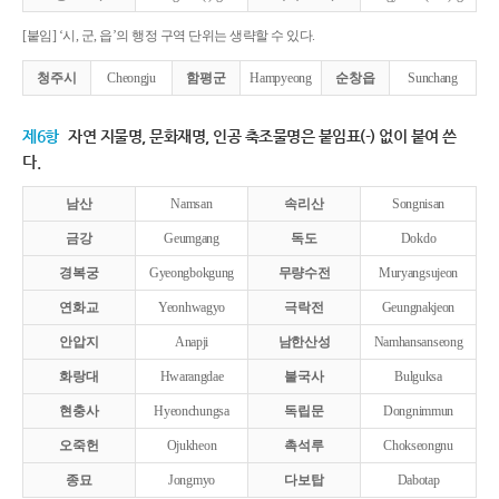
[붙임] ‘시, 군, 읍’의 행정 구역 단위는 생략할 수 있다.
청주시
Cheongju
함평군
Hampyeong
순창읍
Sunchang
제6항
자연 지물명, 문화재명, 인공 축조물명은 붙임표(-) 없이 붙여 쓴
다.
남산
Namsan
속리산
Songnisan
금강
Geumgang
독도
Dokdo
경복궁
Gyeongbokgung
무량수전
Muryangsujeon
연화교
Yeonhwagyo
극락전
Geungnakjeon
안압지
Anapji
남한산성
Namhansanseong
화랑대
Hwarangdae
불국사
Bulguksa
현충사
Hyeonchungsa
독립문
Dongnimmun
오죽헌
Ojukheon
촉석루
Chokseongnu
종묘
Jongmyo
다보탑
Dabotap