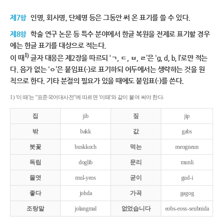
제7항
인명, 회사명, 단체명 등은 그동안 써 온 표기를 쓸 수 있다.
제8항
학술 연구 논문 등 특수 분야에서 한글 복원을 전제로 표기할 경우
에는 한글 표기를 대상으로 적는다.
1)
이 때
글자 대응은 제2장을 따르되 ‘ㄱ, ㄷ, ㅂ, ㄹ’은 ‘g, d, b, l’로만 적는
다. 음가 없는 ‘ㅇ’은 붙임표(-)로 표기하되 어두에서는 생략하는 것을 원
칙으로 한다. 기타 분절의 필요가 있을 때에도 붙임표(-)를 쓴다.
1) '이 때'는 "표준국어대사전"에 따르면 '이때'와 같이 붙여 써야 한다.
집
jib
짚
jip
밖
bakk
값
gabs
붓꽃
buskkoch
먹는
meogneun
독립
doglib
문리
munli
물엿
mul-yeos
굳이
gud-i
좋다
johda
가곡
gagog
조랑말
jolangmal
없었습니다
eobs-eoss-seubnida