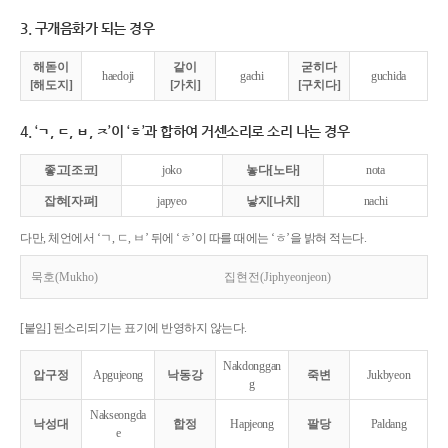
3. 구개음화가 되는 경우
해돋이
같이
굳히다
haedoji
gachi
guchida
[해도지]
[가치]
[구치다]
4. ‘ㄱ, ㄷ, ㅂ, ㅈ’이 ‘ㅎ’과 합하여 거센소리로 소리 나는 경우
좋고[조코]
joko
놓다[노타]
nota
잡혀[자펴]
japyeo
낳지[나치]
nachi
다만, 체언에서 ‘ㄱ, ㄷ, ㅂ’ 뒤에 ‘ㅎ’이 따를 때에는 ‘ㅎ’을 밝혀 적는다.
묵호(Mukho)
집현전(Jiphyeonjeon)
[붙임] 된소리되기는 표기에 반영하지 않는다.
Nakdonggan
압구정
Apgujeong
낙동강
죽변
Jukbyeon
g
Nakseongda
낙성대
합정
Hapjeong
팔당
Paldang
e