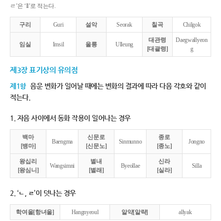
ㄹ’은 ‘ll’로 적는다.
구리
Guri
설악
Seorak
칠곡
Chilgok
대관령
Daegwallyeon
임실
Imsil
울릉
Ulleung
[대괄령]
g
제3장 표기상의 유의점
제1항
음운 변화가 일어날 때에는 변화의 결과에 따라 다음 각호와 같이
적는다.
1. 자음 사이에서 동화 작용이 일어나는 경우
백마
신문로
종로
Baengma
Sinmunno
Jongno
[뱅마]
[신문노]
[종노]
왕십리
별내
신라
Wangsimni
Byeollae
Silla
[왕심니]
[별래]
[실라]
2. ‘ㄴ, ㄹ’이 덧나는 경우
학여울[항녀울]
Hangnyeoul
알약[알략]
allyak