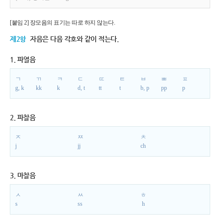
[붙임 2] 장모음의 표기는 따로 하지 않는다.
제2항
자음은 다음 각호와 같이 적는다.
1. 파열음
ㄱ
ㄲ
ㅋ
ㄷ
ㄸ
ㅌ
ㅂ
ㅃ
ㅍ
g, k
kk
k
d, t
tt
t
b, p
pp
p
2. 파찰음
ㅈ
ㅉ
ㅊ
j
jj
ch
3. 마찰음
ㅅ
ㅆ
ㅎ
s
ss
h