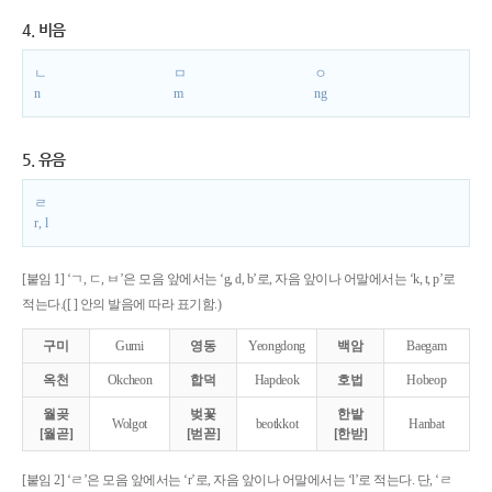
4. 비음
ㄴ
ㅁ
ㅇ
n
m
ng
5. 유음
ㄹ
r, l
[붙임 1] ‘ㄱ, ㄷ, ㅂ’은 모음 앞에서는 ‘g, d, b’로, 자음 앞이나 어말에서는 ‘k, t, p’로
적는다.([ ] 안의 발음에 따라 표기함.)
구미
Gumi
영동
Yeongdong
백암
Baegam
옥천
Okcheon
합덕
Hapdeok
호법
Hobeop
월곶
벚꽃
한밭
Wolgot
beotkkot
Hanbat
[월곧]
[벋꼳]
[한받]
[붙임 2] ‘ㄹ’은 모음 앞에서는 ‘r’로, 자음 앞이나 어말에서는 ‘l’로 적는다. 단, ‘ㄹ