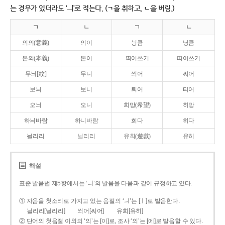
는 경우가 있더라도 ‘ㅢ’로 적는다. (ㄱ을 취하고, ㄴ을 버림.)
ㄱ
ㄴ
ㄱ
ㄴ
의의(意義)
의이
닁큼
닝큼
본의(本義)
본이
띄어쓰기
띠어쓰기
무늬[紋]
무니
씌어
씨어
보늬
보니
틔어
티어
오늬
오니
희망(希望)
히망
하늬바람
하니바람
희다
히다
늴리리
닐리리
유희(遊戱)
유히
해설
표준 발음법 제5항에서는 ‘ㅢ’의 발음을 다음과 같이 규정하고 있다.
① 자음을 첫소리로 가지고 있는 음절의 ‘ㅢ’는 [ㅣ]로 발음한다.
늴리리[닐리리]
씌어[씨어]
유희[유히]
② 단어의 첫음절 이외의 ‘의’는 [이]로, 조사 ‘의’는 [에]로 발음할 수 있다.