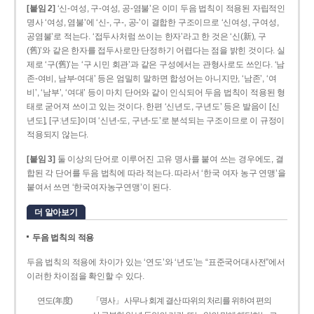
[붙임 2]
‘신-여성, 구-여성, 공-염불’은 이미 두음 법칙이 적용된 자립적인
명사 ‘여성, 염불’에 ‘신-, 구-, 공-’이 결합한 구조이므로 ‘신여성, 구여성,
공염불’로 적는다. ‘접두사처럼 쓰이는 한자’라고 한 것은 ‘신(新), 구
(舊)’와 같은 한자를 접두사로만 단정하기 어렵다는 점을 밝힌 것이다. 실
제로 ‘구(舊)’는 ‘구 시민 회관’과 같은 구성에서는 관형사로도 쓰인다. ‘남
존­-여비, 남부-­여대’ 등은 엄밀히 말하면 합성어는 아니지만, ‘남존’, ‘여
비’, ‘남부’, ‘여대’ 등이 마치 단어와 같이 인식되어 두음 법칙이 적용된 형
태로 굳어져 쓰이고 있는 것이다. 한편 ‘신년도, 구년도’ 등은 발음이 [신
년도], [구ː년도]이며 ‘신년­-도, 구년-­도’로 분석되는 구조이므로 이 규정이
적용되지 않는다.
[붙임 3]
둘 이상의 단어로 이루어진 고유 명사를 붙여 쓰는 경우에도, 결
합된 각 단어를 두음 법칙에 따라 적는다. 따라서 ‘한국 여자 농구 연맹’을
붙여서 쓰면 ‘한국여자농구연맹’이 된다.
더 알아보기
두음 법칙의 적용
두음 법칙의 적용에 차이가 있는 ‘연도’와 ‘년도’는 “표준국어대사전”에서
이러한 차이점을 확인할 수 있다.
연도(年度)
「명사」 사무나 회계 결산 따위의 처리를 위하여 편의