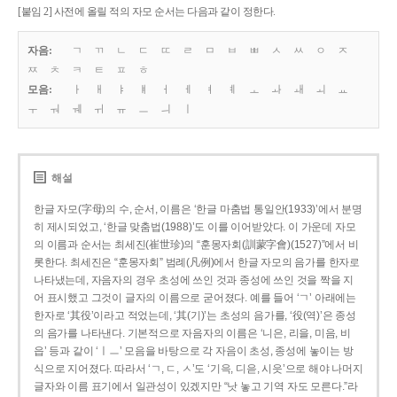
[붙임 2] 사전에 올릴 적의 자모 순서는 다음과 같이 정한다.
자음:
ㄱ
ㄲ
ㄴ
ㄷ
ㄸ
ㄹ
ㅁ
ㅂ
ㅃ
ㅅ
ㅆ
ㅇ
ㅈ
ㅉ
ㅊ
ㅋ
ㅌ
ㅍ
ㅎ
모음:
ㅏ
ㅐ
ㅑ
ㅒ
ㅓ
ㅔ
ㅕ
ㅖ
ㅗ
ㅘ
ㅙ
ㅚ
ㅛ
ㅜ
ㅝ
ㅞ
ㅟ
ㅠ
ㅡ
ㅢ
ㅣ
해설
한글 자모(字母)의 수, 순서, 이름은 ‘한글 마춤법 통일안(1933)’에서 분명
히 제시되었고, ‘한글 맞춤법(1988)’도 이를 이어받았다. 이 가운데 자모
의 이름과 순서는 최세진(崔世珍)의 “훈몽자회(訓蒙字會)(1527)”에서 비
롯한다. 최세진은 “훈몽자회” 범례(凡例)에서 한글 자모의 음가를 한자로
나타냈는데, 자음자의 경우 초성에 쓰인 것과 종성에 쓰인 것을 짝을 지
어 표시했고 그것이 글자의 이름으로 굳어졌다. 예를 들어 ‘ㄱ’ 아래에는
한자로 ‘其役’이라고 적었는데, ‘其(기)’는 초성의 음가를, ‘役(역)’은 종성
의 음가를 나타낸다. 기본적으로 자음자의 이름은 ‘니은, 리을, 미음, 비
읍’ 등과 같이 ‘ㅣㅡ’ 모음을 바탕으로 각 자음이 초성, 종성에 놓이는 방
식으로 지어졌다. 따라서 ‘ㄱ, ㄷ, ㅅ’도 ‘기윽, 디읃, 시읏’으로 해야 나머지
글자와 이름 표기에서 일관성이 있겠지만 “낫 놓고 기역 자도 모른다.”라