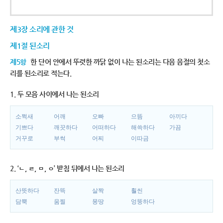
제3장 소리에 관한 것
제1절 된소리
제5항
한 단어 안에서 뚜렷한 까닭 없이 나는 된소리는 다음 음절의 첫소
리를 된소리로 적는다.
1. 두 모음 사이에서 나는 된소리
소쩍새
어깨
오빠
으뜸
아끼다
기쁘다
깨끗하다
어떠하다
해쓱하다
가끔
거꾸로
부썩
어찌
이따금
2. ‘ㄴ, ㄹ, ㅁ, ㅇ’ 받침 뒤에서 나는 된소리
산뜻하다
잔뜩
살짝
훨씬
담뿍
움찔
몽땅
엉뚱하다