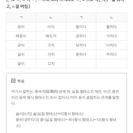
고, ㄴ을 버림.)
ㄱ
ㄴ
ㄱ
ㄴ
맏이
마지
핥이다
할치다
해돋이
해도지
걷히다
거치다
굳이
구지
닫히다
다치다
같이
가치
묻히다
무치다
끝이
끄치
해설
여기서 말하는 ‘종속적(從屬的) 관계’란, 실질 형태소인 체언, 어근, 용언
어간 등에 형식 형태소인 조사, 접미사, 어미 등이 결합하는 관계를 말한
다.
솥이[소치]: 솥(실질 형태소)+이(형식 형태소)
묻히다[무치다]: 묻­-(실질 형태소)+­-히­-(형식 형태소)+-다(형식 형태
소)