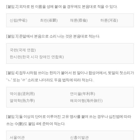
[붙임 2] 외자로 된 이름을 성에 붙여 쓸 경우에도 본음대로 적을 수 있다.
신립(申砬)
최린(崔麟)
채륜(蔡倫)
하륜(河崙)
[붙임 3] 준말에서 본음으로 소리 나는 것은 본음대로 적는다.
국련(국제 연합)
한시련(한국 시각 장애인 연합회)
[붙임 4] 접두사처럼 쓰이는 한자가 붙어서 된 말이나 합성어에서, 뒷말의 첫소리가
‘ㄴ’ 또는 ‘ㄹ’ 소리로 나더라도 두음 법칙에 따라 적는다.
역이용(逆利用)
연이율(年利率)
열역학(熱力學)
해외여행(海外旅行)
[붙임 5] 둘 이상의 단어로 이루어진 고유 명사를 붙여 쓰는 경우나 십진법에 따라
쓰는 수(數)도 붙임 4에 준하여 적는다.
서울여관
신흥이발관