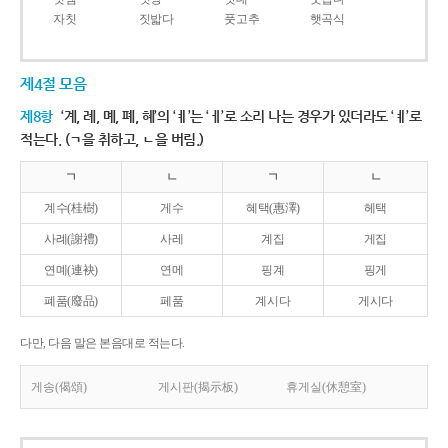
자칫
짓밟다
풋고추
햇곡식
제4절 모음
제8항
‘계, 례, 몌, 폐, 혜’의 ‘ㅖ’는 ‘ㅔ’로 소리 나는 경우가 있더라도 ‘ㅖ’로
적는다. (ㄱ을 취하고, ㄴ을 버림.)
ㄱ
ㄴ
ㄱ
ㄴ
계수(桂樹)
게수
혜택(惠澤)
헤택
사례(謝禮)
사레
계집
게집
연몌(連袂)
연메
핑계
핑게
폐품(廢品)
페품
계시다
게시다
다만, 다음 말은 본음대로 적는다.
게송(偈頌)
게시판(揭示板)
휴게실(休憩室)