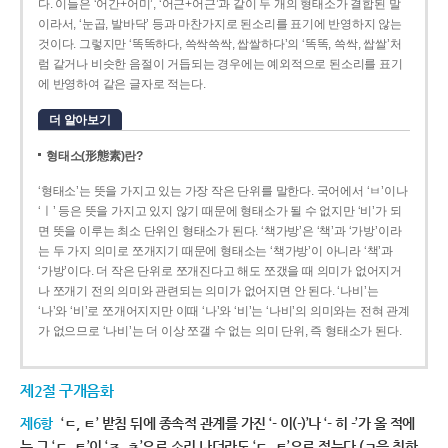
다. 이들은 ‘어간+어미’, ‘어근+어근’과 같이 두 개의 형태소가 결합된 말
이라서, ‘눈곱, 발바닥’ 등과 마찬가지로 된소리를 표기에 반영하지 않는
것이다. 그렇지만 ‘똑똑하다, 쓱싹쓱싹, 쌉쌀하다’의 ‘똑똑, 쓱싹, 쌉쌀’처
럼 같거나 비슷한 음절이 거듭되는 경우에는 예외적으로 된소리를 표기
에 반영하여 같은 글자로 적는다.
더 알아보기
형태소(形態素)란?
‘형태소’는 뜻을 가지고 있는 가장 작은 단위를 말한다. 국어에서 ‘ㅂ’이나
‘ㅣ’ 등은 뜻을 가지고 있지 않기 때문에 형태소가 될 수 없지만 ‘비’가 되
면 뜻을 이루는 최소 단위인 형태소가 된다. ‘책가방’은 ‘책’과 ‘가방’이라
는 두 가지 의미로 쪼개지기 때문에 형태소는 ‘책가방’이 아니라 ‘책’과
‘가방’이다. 더 작은 단위로 쪼개진다고 해도 쪼갰을 때 의미가 없어지거
나 쪼개기 전의 의미와 관련되는 의미가 없어지면 안 된다. ‘나비’는
‘나’와 ‘비’로 쪼개어지지만 이때 ‘나’와 ‘비’는 ‘나비’의 의미와는 전혀 관계
가 없으므로 ‘나비’는 더 이상 쪼갤 수 없는 의미 단위, 즉 형태소가 된다.
제2절 구개음화
제6항
‘ㄷ, ㅌ’ 받침 뒤에 종속적 관계를 가진 ‘- 이(-)’나 ‘- 히 -’가 올 적에
는 그 ‘ㄷ, ㅌ’이 ‘ㅈ, ㅊ’으로 소리 나더라도 ‘ㄷ, ㅌ’으로 적는다.(ㄱ을 취하