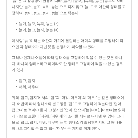
‘늙-’은 그 활용형이 환경에 따라 [늘거], [늘꼬], [늑찌], [능는] 등으로 소리
나지만 ‘늘거, 늘꼬, 늑찌, 능는’으로 적지 않고 ‘늙-’으로 어간의 형태를 고
정하여 ‘늙어, 늙고, 늙지, 늙는’으로 적는다.
늘거, 늘꼬, 늑찌, 능는 (×)
늙어, 늙고, 늙지, 늙는 (○)
이처럼 ‘늙-­’이라는 어간과 거기에 결합하는 어미의 형태를 고정하여 적
으면 각 형태소가 지닌 뜻을 분명하게 파악할 수 있다.
그러나 언제나 어법에 따라 형태소를 고정하여 적을 수 있는 것은 아니
다. 하나의 형태소라고 하더라도 한 형태로 고정하여 적을 수 없는 경우
가 있다.
덥고, 덥지
더워, 더우며
위의 ‘덥고, 덥지’에서의 ‘덥-­’과 ‘더워, 더우며’의 ‘더우-­’는 같은 형태소이
다. 어법에 따라 형태소의 본모양을 ‘덥-­’으로 고정하여 적는다면 ‘덥어,
덥으며’로 적어야 한다. 그렇지만 ‘덥어, 덥으며’는 [더버], [더브며]로 읽히
게 되므로 표준어 [더워], [더우며]의 소리를 제대로 나타낼 수 없다. 그러
므로 ‘덥고, 덥지, 더워, 더우며’는 한 형태소의 활용형이지만 그 형태를
하나로 고정할 수 없고 ‘덥-’, ‘더우-’ 두 가지로 적게 된다.