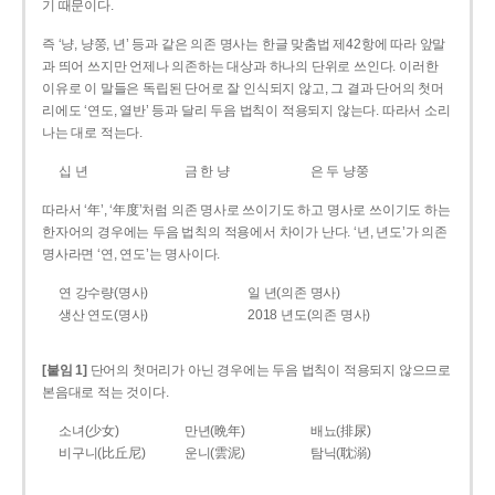
기 때문이다.
즉 ‘냥, 냥쭝, 년’ 등과 같은 의존 명사는 한글 맞춤법 제42항에 따라 앞말
과 띄어 쓰지만 언제나 의존하는 대상과 하나의 단위로 쓰인다. 이러한
이유로 이 말들은 독립된 단어로 잘 인식되지 않고, 그 결과 단어의 첫머
리에도 ‘연도, 열반’ 등과 달리 두음 법칙이 적용되지 않는다. 따라서 소리
나는 대로 적는다.
십 년
금 한 냥
은 두 냥쭝
따라서 ‘年’, ‘年度’처럼 의존 명사로 쓰이기도 하고 명사로 쓰이기도 하는
한자어의 경우에는 두음 법칙의 적용에서 차이가 난다. ‘년, 년도’가 의존
명사라면 ‘연, 연도’는 명사이다.
연 강수량(명사)
일 년(의존 명사)
생산 연도(명사)
2018 년도(의존 명사)
[붙임 1]
단어의 첫머리가 아닌 경우에는 두음 법칙이 적용되지 않으므로
본음대로 적는 것이다.
소녀(少女)
만년(晩年)
배뇨(排尿)
비구니(比丘尼)
운니(雲泥)
탐닉(耽溺)