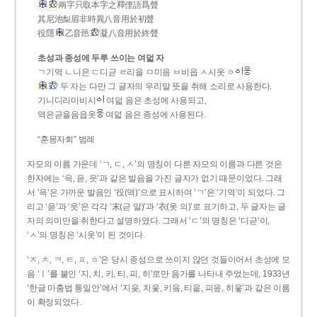
兩字只取本字之釋俚語爲聲
其尼池梨眉非時異八音用於初聲
役隱
乙音邑
凝八音用於終聲
초성과 종성에 두루 쓰이는 여덟 자
ㄱ기역 ㄴ니은 ㄷ디귿 ㄹ리을 ㅁ미음 ㅂ비읍 ㅅ시옷 ㆁ
두 자는 다만 그 글자의 우리말 뜻을 취해 소리로 사용한다.
기니디리미비시
여덟 음은 초성에 사용되고,
역은귿을음읍옷
여덟 음은 종성에 사용된다.
“훈몽자회” 범례
자모의 이름 가운데 ‘ㄱ, ㄷ, ㅅ’의 명칭이 다른 자모의 이름과 다른 것은
한자에는 ‘윽, 읃, 읏’과 같은 발음을 가진 글자가 없기 때문이었다. 그래
서 ‘윽’은 가까운 발음인 ‘役(역)’으로 표시하여 ‘ㄱ’은 ‘기역’이 되었다. 그
리고 ‘읃’과 ‘읏’은 각각 ‘末(귿 말)’과 ‘衣(옷 의)’로 표기하고, 두 글자는 글
자의 의미만을 취한다고 설명하였다. 그래서 ‘ㄷ’의 명칭은 ‘디귿’이,
‘ㅅ’의 명칭은 ‘시옷’이 된 것이다.
‘ㅈ, ㅊ, ㅋ, ㅌ, ㅍ, ㅎ’은 당시 종성으로 쓰이지 않던 것들이어서 초성에 모
음 ‘ㅣ’를 붙인 ‘지, 치, 키, 티, 피, 히’로만 음가를 나타내 주었는데, 1933년
‘한글 마춤법 통일안’에서 ‘지읒, 치읓, 키읔, 티읕, 피읖, 히읗’과 같은 이름
이 확정되었다.