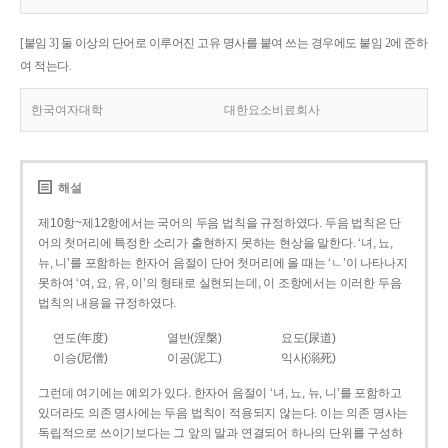
[붙임 3] 둘 이상의 단어로 이루어진 고유 명사를 붙여 쓰는 경우에도 붙임 2에 준하
여 적는다.
한국여자대학
대한요소비료회사
해설
제10항~제12항에서는 국어의 두음 법칙을 규정하였다. 두음 법칙은 단
어의 첫머리에 특정한 소리가 출현하지 못하는 현상을 말한다. ‘녀, 뇨,
뉴, 니’를 포함하는 한자어 음절이 단어 첫머리에 올 때는 ‘ㄴ’이 나타나지
못하여 ‘여, 요, 유, 이’의 형태로 실현되는데, 이 조항에서는 이러한 두음
법칙의 내용을 규정하였다.
연도(年度)
열반(涅槃)
요도(尿道)
이승(尼僧)
이공(泥工)
익사(溺死)
그런데 여기에는 예외가 있다. 한자어 음절이 ‘녀, 뇨, 뉴, 니’를 포함하고
있더라도 의존 명사에는 두음 법칙이 적용되지 않는다. 이는 의존 명사는
독립적으로 쓰이기보다는 그 앞의 말과 연결되어 하나의 단위를 구성하