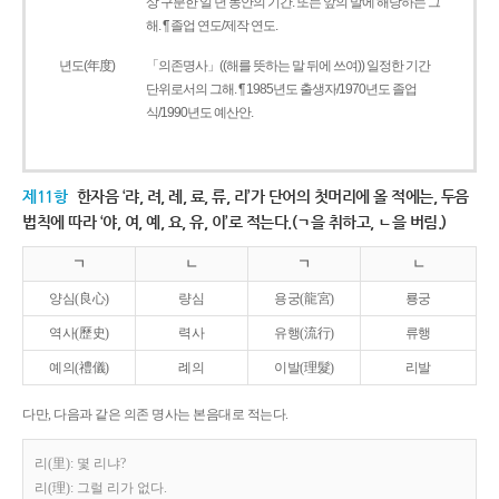
상 구분한 일 년 동안의 기간. 또는 앞의 말에 해당하는 그
해. ¶ 졸업 연도/제작 연도.
년도(年度)
「의존명사」((해를 뜻하는 말 뒤에 쓰여)) 일정한 기간
단위로서의 그해. ¶ 1985년도 출생자/1970년도 졸업
식/1990년도 예산안.
제11항
한자음 ‘랴, 려, 례, 료, 류, 리’가 단어의 첫머리에 올 적에는, 두음
법칙에 따라 ‘야, 여, 예, 요, 유, 이’로 적는다.(ㄱ을 취하고, ㄴ을 버림.)
ㄱ
ㄴ
ㄱ
ㄴ
양심(良心)
량심
용궁(龍宮)
룡궁
역사(歷史)
력사
유행(流行)
류행
예의(禮儀)
례의
이발(理髮)
리발
다만, 다음과 같은 의존 명사는 본음대로 적는다.
리(里): 몇 리냐?
리(理): 그럴 리가 없다.