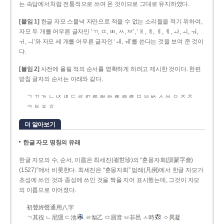
는 속담에서처럼 전통적으로 쓰여 온 것이므로 그대로 유지하였다.
[붙임 1]
한글 자모 스물넉 자만으로 적을 수 없는 소리들을 적기 위하여,
자모 두 개를 어우른 글자인 ‘ㄲ, ㄸ, ㅃ, ㅆ, ㅉ’, ‘ㅐ, ㅒ, ㅔ, ㅖ, ㅘ, ㅚ, ㅝ,
ㅟ, ㅢ’와 자모 세 개를 어우른 글자인 ‘ㅙ, ㅞ’를 쓴다는 것을 보여 준 것이
다.
[붙임 2]
사전에 올릴 적의 순서를 명확하게 하려고 제시한 것이다. 한편
받침 글자의 순서는 아래와 같다.
ㄱ ㄲ ㄳ ㄴ ㄵ ㄶ ㄷ ㄹ ㄺ ㄻ ㄼ ㄽ ㄾ ㄿ ㅀ ㅁ ㅂ ㅄ ㅅ ㅆ ㅇ ㅈ ㅊ
ㅋ ㅌ ㅍ ㅎ
더 알아보기
한글 자모 명칭의 유래
한글 자모의 수, 순서, 이름은 최세진(崔世珍)의 “훈몽자회(訓蒙字會)
(1527)”에서 비롯한다. 최세진은 “훈몽자회” 범례(凡例)에서 한글 자모가
초성에 쓰인 것과 종성에 쓰인 것을 짝을 지어 표시했는데, 그것이 자모
의 이름으로 이어졌다.
初聲終聲通用八字
ㄱ其役 ㄴ尼隱 ㄷ池
ㄹ梨乙 ㅁ眉音 ㅂ非邑 ㅅ時
ㆁ異凝