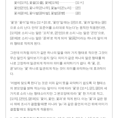
……………
꽃이[꼬치], 꽃을[꼬츨], 꽃에[꼬체]
[꼬ㅊ]
…
꽃만[꼰만], 꽃나무[꼰나무], 꽃놀이[꼰노리]
[꼰]
………
꽃과[꼳꽈], 꽃다발[꼳따발], 꽃밭[꼳빧]
[꼳]
‘꽃’은 ‘꽃이’일 때는 [꼬ㅊ]으로, ‘꽃만’일 때는 [꼰]으로, ‘꽃과’일 때는 [꼳]
으로 소리 난다. 만약 ‘표준어를 소리대로 적는다’는 원칙만 적용한다면,
[꼬치]로 소리 나는 말은 ‘꼬치’로, [꼰만]으로 소리 나는 말은 ‘꼰만’으로,
[꼳꽈]로 소리 나는 말은 ‘꼳꽈’로 적게 되어 ‘꽃[花]’이라는 하나의 말이 여
러 형태로 적히게 된다.
그런데 이처럼 의미가 같은 하나의 말을 여러 가지 형태로 적으면 그것이
무슨 말인지 알아보기가 쉽지 않다. 의미가 같은 하나의 말은 형태를 하
나로 고정하여 일관되게 적어야 의미를 파악하기가 쉽다. 즉 ‘꽃, 꼰,
꼳’보다는 ‘꽃’ 하나로 일관되게 적는 것이 의미를 파악하는 데 효과적이
다.
‘어법에 맞도록 한다’는 것은 이와 같이 뜻을 파악하기 쉽도록 각 형태소
의 본모양을 밝혀 적는다는 말이다. 이에 따라 ‘꽃’은 [꼬ㅊ], [꼰], [꼳]의 세
가지로 소리 나는 형태소이지만 그 본모양에 따라 ‘꽃’ 한 가지로 적고,
[꼬치], [꼰만], [꼳꽈]도 ‘꽃이, 꽃만, 꽃과’로 적게 된다. 이는 ‘꽃’과 같은 명
사 뒤에 조사가 결합할 때뿐 아니라 ‘늙-’과 같은 용언의 어간 뒤에 어미가
결합할 때도 동일하게 적용된다.