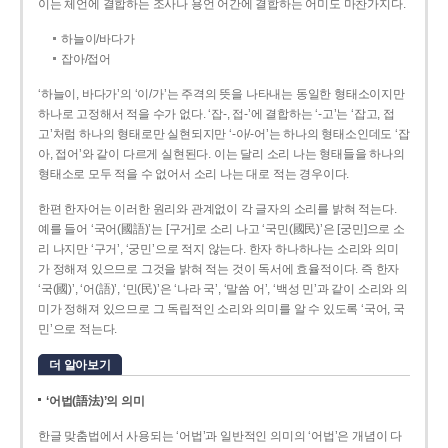
이는 체언에 결합하는 조사나 용언 어간에 결합하는 어미도 마찬가지다.
하늘이/바다가
잡아/접어
‘하늘이, 바다가’의 ‘이/가’는 주격의 뜻을 나타내는 동일한 형태소이지만
하나로 고정해서 적을 수가 없다. ‘잡-, 접-’에 결합하는 ‘-고’는 ‘잡고, 접
고’처럼 하나의 형태로만 실현되지만 ‘-아/-어’는 하나의 형태소인데도 ‘잡
아, 접어’와 같이 다르게 실현된다. 이는 달리 소리 나는 형태들을 하나의
형태소로 모두 적을 수 없어서 소리 나는 대로 적는 경우이다.
한편 한자어는 이러한 원리와 관계없이 각 글자의 소리를 밝혀 적는다.
예를 들어 ‘국어(國語)’는 [구거]로 소리 나고 ‘국민(國民)’은 [궁민]으로 소
리 나지만 ‘구거’, ‘궁민’으로 적지 않는다. 한자 하나하나는 소리와 의미
가 정해져 있으므로 그것을 밝혀 적는 것이 독서에 효율적이다. 즉 한자
‘국(國)’, ‘어(語)’, ‘민(民)’은 ‘나라 국’, ‘말씀 어’, ‘백성 민’과 같이 소리와 의
미가 정해져 있으므로 그 독립적인 소리와 의미를 알 수 있도록 ‘국어, 국
민’으로 적는다.
더 알아보기
‘어법(語法)’의 의미
한글 맞춤법에서 사용되는 ‘어법’과 일반적인 의미의 ‘어법’은 개념이 다