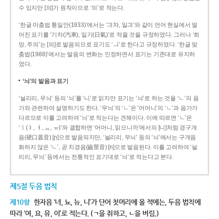
수 있지만 [의]가 원칙이므로 ‘의’로 적는다.
‘한글 마춤법 통일안(1933)’에서는 ‘긔챠, 일긔’와 같이 언어 현실에서 멀
어진 표기를 ‘기차(汽車), 일기(日氣)’로 적을 것을 규정하였다. 그러나 ‘희
망, 주의’는 [의]로 발음되므로 표기도 ‘ㅢ’로 한다고 규정하였다. ‘한글 맞
춤법(1988)’에서는 발음의 변화는 인정하면서 표기는 기존대로 유지하
였다.
‘늬’의 발음과 표기
‘늴리리, 무늬’ 등의 ‘늬’를 ‘니’로 읽지만 표기는 ‘늬’로 하는 것을 ‘ㄴ’의 음
가와 관련하여 설명하기도 한다. ‘무늬’의 ‘ㄴ’은 ‘어머니’의 ‘ㄴ’과 음가가
다르므로 이를 고려하여 ‘늬’로 적는다는 견해이다. 이에 따르면 ‘ㄴ’은
‘ㅣ(ㅑ, ㅕ, ㅛ, ㅠ)’와 결합하면 ‘어머니, 읽으니까’에서의 [니]처럼 경구개
음(硬口蓋音) [ɲ]으로 발음되지만, ‘늴리리, 무늬’ 등의 ‘늬’에서는 구개음
화하지 않은 ‘ㄴ’, 곧 치경음(齒莖音) [n]으로 발음된다. 이를 고려하여 ‘늴
리리, 무늬’ 등에서는 전통적인 표기대로 ‘늬’로 적는다고 본다.
제5절 두음 법칙
제10항
한자음 ‘녀, 뇨, 뉴, 니’가 단어 첫머리에 올 적에는, 두음 법칙에
따라 ‘여, 요, 유, 이’로 적는다. (ㄱ을 취하고, ㄴ을 버림.)