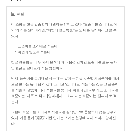
해설
이 조항은 한글 맞춤법의 대원칙을 밝히고 있다. “표준어를 소리대로 적
되”가 기본 원칙이라면, “어법에 맞도록 함”은 또 다른 원칙이라고 할 수
있다.
표준어를 소리대로 적는다.
어법에 맞도록 적는다.
한글 맞춤법은 이 두 가지 원칙에 따라 음성 언어인 표준어를 표음 문자
인 한글로 올바르게 적는 방법이다.
먼저 ‘표준어를 소리대로 적는다’는 말에는 한글 맞춤법이 표준어를 대상
으로 한다는 뜻이 담겨 있다. 그리고 ‘소리대로’ 적는다는 것은 그 표준어
를 적을 때 발음에 따라 적는다는 뜻이다. 이를테면 [나무]라고 소리 나는
표준어는 ‘나무’로 적고, [달리다]라고 소리 나는 표준어는 ‘달리다’로 적
는다.
그런데 표준어를 소리대로 적는다는 원칙만으로 충분하지 않은 경우가
있다. 예를 들어 ‘꽃[花]’이란 단어는 쓰이는 환경에 따라 소리가 달라진
다.