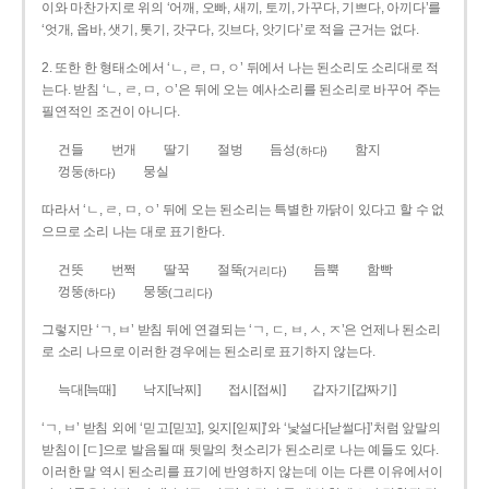
이와 마찬가지로 위의 ‘어깨, 오빠, 새끼, 토끼, 가꾸다, 기쁘다, 아끼다’를
‘엇개, 옵바, 샛기, 톳기, 갓구다, 깃브다, 앗기다’로 적을 근거는 없다.
2. 또한 한 형태소에서 ‘ㄴ, ㄹ, ㅁ, ㅇ’ 뒤에서 나는 된소리도 소리대로 적
는다. 받침 ‘ㄴ, ㄹ, ㅁ, ㅇ’은 뒤에 오는 예사소리를 된소리로 바꾸어 주는
필연적인 조건이 아니다.
건들
번개
딸기
절벙
듬성
함지
(하다)
껑둥
뭉실
(하다)
따라서 ‘ㄴ, ㄹ, ㅁ, ㅇ’ 뒤에 오는 된소리는 특별한 까닭이 있다고 할 수 없
으므로 소리 나는 대로 표기한다.
건뜻
번쩍
딸꾹
절뚝
듬뿍
함빡
(거리다)
껑뚱
뭉뚱
(하다)
(그리다)
그렇지만 ‘ㄱ, ㅂ’ 받침 뒤에 연결되는 ‘ㄱ, ㄷ, ㅂ, ㅅ, ㅈ’은 언제나 된소리
로 소리 나므로 이러한 경우에는 된소리로 표기하지 않는다.
늑대[늑때]
낙지[낙찌]
접시[접씨]
갑자기[갑짜기]
‘ㄱ, ㅂ’ 받침 외에 ‘믿고[믿꼬], 잊지[읻찌]’와 ‘낯설다[낟썰다]’처럼 앞말의
받침이 [ㄷ]으로 발음될 때 뒷말의 첫소리가 된소리로 나는 예들도 있다.
이러한 말 역시 된소리를 표기에 반영하지 않는데 이는 다른 이유에서이