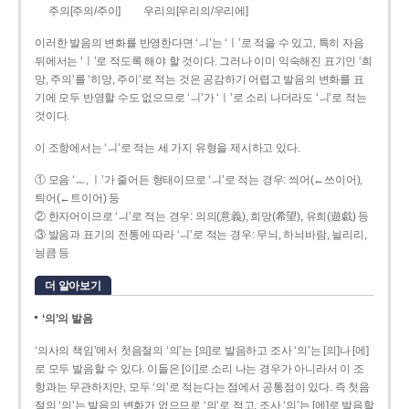
주의[주의/주이]
우리의[우리의/우리에]
이러한 발음의 변화를 반영한다면 ‘ㅢ’는 ‘ㅣ’로 적을 수 있고, 특히 자음
뒤에서는 ‘ㅣ’로 적도록 해야 할 것이다. 그러나 이미 익숙해진 표기인 ‘희
망, 주의’를 ‘히망, 주이’로 적는 것은 공감하기 어렵고 발음의 변화를 표
기에 모두 반영할 수도 없으므로 ‘ㅢ’가 ‘ㅣ’로 소리 나더라도 ‘ㅢ’로 적는
것이다.
이 조항에서는 ‘ㅢ’로 적는 세 가지 유형을 제시하고 있다.
① 모음 ‘ㅡ, ㅣ’가 줄어든 형태이므로 ‘ㅢ’로 적는 경우: 씌어(←쓰이어),
틔어(←트이어) 등
② 한자어이므로 ‘ㅢ’로 적는 경우: 의의(意義), 희망(希望), 유희(遊戱) 등
③ 발음과 표기의 전통에 따라 ‘ㅢ’로 적는 경우: 무늬, 하늬바람, 늴리리,
닁큼 등
더 알아보기
‘의’의 발음
‘의사의 책임’에서 첫음절의 ‘의’는 [의]로 발음하고 조사 ‘의’는 [의]나 [에]
로 모두 발음할 수 있다. 이들은 [이]로 소리 나는 경우가 아니라서 이 조
항과는 무관하지만, 모두 ‘의’로 적는다는 점에서 공통점이 있다. 즉 첫음
절의 ‘의’는 발음의 변화가 없으므로 ‘의’로 적고, 조사 ‘의’는 [에]로 발음할