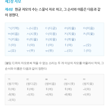
제2장 자모
제4항
한글 자모의 수는 스물넉 자로 하고, 그 순서와 이름은 다음과 같
이 정한다.
ㄱ(기역)
ㄴ(니은)
ㄷ(디귿)
ㄹ(리을)
ㅁ(미음)
ㅂ(비읍)
ㅅ(시옷)
ㅇ(이응)
ㅈ(지읒)
ㅊ(치읓)
ㅋ(키읔)
ㅌ(티읕)
ㅍ(피읖)
ㅎ(히읗)
ㅏ(아)
ㅑ(야)
ㅓ(어)
ㅕ(여)
ㅗ(오)
ㅛ(요)
ㅜ(우)
ㅠ(유)
ㅡ(으)
ㅣ(이)
[붙임 1] 위의 자모로써 적을 수 없는 소리는 두 개 이상의 자모를 어울러서 적되, 그
순서와 이름은 다음과 같이 정한다.
ㄲ
ㄸ
ㅃ
ㅆ
ㅉ
(쌍기역)
(쌍디귿)
(쌍비읍)
(쌍시옷)
(쌍지읒)
ㅐ(애)
ㅒ(얘)
ㅔ(에)
ㅖ(예)
ㅘ(와)
ㅙ(왜)
ㅚ(외)
ㅝ(워)
ㅞ(웨)
ㅟ(위)
ㅢ(의)