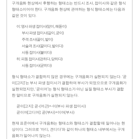
구개음화 현상에서 후행하는 형태소는 반드시 조사, 접미사와 같은 형식
형태소이어야 한다. 구개음화 현상에 관여하는 형식 형태소에는 다음과
같은 것이 있다.
이: 명사 파생 접미사(맏이, 해돋이)
부사 파생 접미사(같이, 굳이)
주격 조사(끝이, 밭이)
서술격 조사(끝이다, 밭이다)
사동 접미사(붙이다)
히: 피동 접미사(걷히다, 닫히다)
사동 접미사(굳히다)
형식 형태소가 결합하지 않은 경우에는 구개음화가 실현되지 않는다. ‘곧
이[고지]’는 부사 파생 접미사가 결합하여 부사가 되었으므로 구개음화가
실현되었지만, ‘곧이어’는 형식 형태소가 아닌 실질 형태소 부사가 결합
한 말이므로 구개음화가 실현되지 않는다.
곧이[고지]: 곧-­(어근)+­-이(부사 파생 접미사)
곧이어[고디어]: 곧(부사)+이어(부사)
현재 표준어에서 구개음화는 형태소와 형태소가 결합할 때 일어나는 현
상이다. 그러므로 ‘마디, 견디다’와 같이 하나의 형태소 내부에서는 구개
음화가 일어나지 않는다.