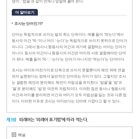
생이’, ‘밥을’과 같이 언제나 앞말에 붙여 쓴다.
더 알아보기
조사는 단어인가?
단어는 독립적으로 쓰이는 말의 최소 단위이다. 예를 들어 ‘먹는다’에서
동사의 어간 ‘먹-­’이나 어미 ‘­-는다’는 독립적으로 쓰이지 못하므로 단어가
아니다. 그래서 동사나 형용사의 어간과 여기에 결합하는 어미는 단어가
아니다. 동사의 어간이나 형용사의 어간은 어미와 서로 결합해야만 단어
가 된다. 예를 들어 ‘먹-’, ‘-는다’는 단어가 아니지만 ‘먹는다’는 단어이다.
조사는 어미와 마찬가지로 단독으로 쓰이지 못할뿐더러 체언 뒤에 연결
되어 실현된다는 점에서 일반적인 단어와는 차이가 있다. 그렇지만 조사
는 결합한 체언과 분리해도 체언이 자립성을 유지한다. ‘밥을’을 ‘밥’과
‘을’로 분리해도 ‘밥’은 여전히 자립적이다. 이러한 점은 동사나 형용사의
어간과 어미를 분리하면 어간과 어미가 모두 자립성을 잃는 것과 다른 점
이다. 이러한 이유로 조사는 어미보다는 단어에 가깝다고 할 수 있다.
제3항
외래어는 ‘외래어 표기법’에 따라 적는다.
해설