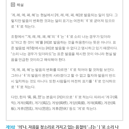
해설
‘계, 례, 몌, 폐, 혜’는 현실에서 [게, 레, 메, 페, 헤]로 발음되는 일이 있다. 그
렇지만 발음이 변화한 것과는 달리 표기는 여전히 ‘ㅖ’로 굳어져 있으므
로 ‘ㅖ’로 적는다.
조항에서 “‘계, 례, 몌, 폐, 혜’의 ‘ㅖ’는 ‘ㅔ’로 소리 나는 경우가 있더라
도”라고 한 것이 ‘례’를 [레]로 발음하는 것을 허용한다는 뜻은 아니다. 표
준 발음법 제5항에서는 [레]로 발음할 수 없다고 명시하고 있기 때문이다.
“소리 나는 경우가 있더라도”는 표준 발음을 제시한 것이 아니라 현실 발
음을 언급한 것이라고 해석해야 한다.
‘계, 몌, 폐, 혜’는 발음의 변화를 따르면 ‘ㅔ’로 적어야 할 것처럼 보인다.
그러나 ‘ㅖ’의 발음이 완전히 사라졌다고 할 수 없고 철자와 발음이 반드
시 일치하는 것도 아니다. 또한 사람들이 여전히 표기를 ‘ㅖ’로 인식하므
로 ‘ㅖ’로 적는다.
다만, 한자 ‘偈, 揭, 憩’는 본음이 [게]이므로 ‘ㅔ’로 적는다. 따라서 ‘게구(偈
句), 게제(偈諦), 게기(揭記), 게방(揭榜), 게양(揭揚), 게재(揭載), 게판(揭
板), 게류(憩流), 게식(憩息), 게휴(憩休)’ 등도 ‘게’로 적는다.
제9항
‘의’나, 자음을 첫소리로 가지고 있는 음절의 ‘ㅢ’는 ‘ㅣ’로 소리 나