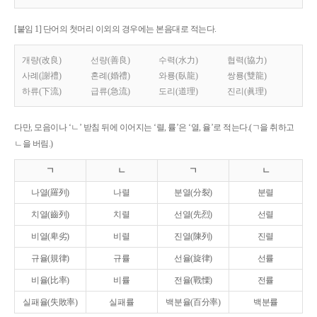
[붙임 1] 단어의 첫머리 이외의 경우에는 본음대로 적는다.
개량(改良)
선량(善良)
수력(水力)
협력(協力)
사례(謝禮)
혼례(婚禮)
와룡(臥龍)
쌍룡(雙龍)
하류(下流)
급류(急流)
도리(道理)
진리(眞理)
다만, 모음이나 ‘ㄴ’ 받침 뒤에 이어지는 ‘렬, 률’은 ‘열, 율’로 적는다.(ㄱ을 취하고
ㄴ을 버림.)
ㄱ
ㄴ
ㄱ
ㄴ
나열(羅列)
나렬
분열(分裂)
분렬
치열(齒列)
치렬
선열(先烈)
선렬
비열(卑劣)
비렬
진열(陳列)
진렬
규율(規律)
규률
선율(旋律)
선률
비율(比率)
비률
전율(戰慄)
전률
실패율(失敗率)
실패률
백분율(百分率)
백분률