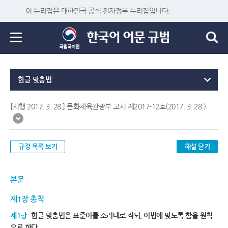
이 누리집은 대한민국 공식 전자정부 누리집입니다.
한글 맞춤법
[시행 2017. 3. 28.] 문화체육관광부 고시 제2017-12호(2017. 3. 28.)
규정 목록 보기
해설 닫기
본문
제1장 총칙
제1항
한글 맞춤법은 표준어를 소리대로 적되, 어법에 맞도록 함을 원칙
으로 한다.