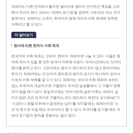
외래어는 다른 언어에서 들어온 말이므로 원어의 언어적인 특징을 고려
해서 적어야 한다. 따라서 ‘외래어 표기법’을 정하여 그에 따라 적는 것이
원칙이다. 외래어는 고유어, 한자어와 함께 국어의 어휘 체계에 정착한
어휘라고 할 수 있다.
더 알아보기
원어에 따른 한국어 어휘 체계
한국어의 어휘 체계는 고유어, 한자어, 외래어로 나눌 수 있다. 이들은 원
어에 차이가 있을 뿐 모두 한국어 어휘에 속한다. 국어사전에서는 단어의
원어를 밝히고 있다. 고유어에는 원어가 제시되어 있지 않고 한자어에는
한자가, 외래어에는 각 단어의 원어명과 로마자 표기가 제시되어 있어서
이로써 어휘 부류를 알 수가 있다. 외래어는 국어의 어휘 체계에 속하지
않는 외국어와 개념적으로 구별된다. 하지만 실생활에서 그 구별이 명확
하지 않을 때가 있다. 현실적으로는 국어사전에 실린 어휘는 외래어, 실
리지 않은 것은 외국어로 구별하는 것이 편리하다. 예컨대 ‘보이(boy)’가
‘식당이나 호텔 따위에서 접대하는 남자’를 의미할 때는 외래어지만 ‘소
년’의 뜻으로 쓰일 때는 외국어라고 할 수 있다. 외국어를 표기할 때도 외
래어 표기법의 원칙을 준용하는 일이 많다.