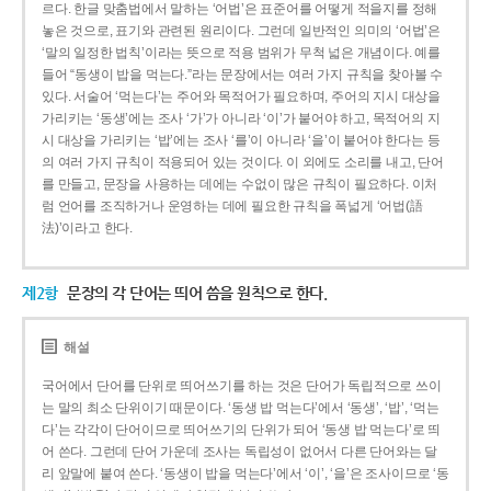
르다. 한글 맞춤법에서 말하는 ‘어법’은 표준어를 어떻게 적을지를 정해
놓은 것으로, 표기와 관련된 원리이다. 그런데 일반적인 의미의 ‘어법’은
‘말의 일정한 법칙’이라는 뜻으로 적용 범위가 무척 넓은 개념이다. 예를
들어 “동생이 밥을 먹는다.”라는 문장에서는 여러 가지 규칙을 찾아볼 수
있다. 서술어 ‘먹는다’는 주어와 목적어가 필요하며, 주어의 지시 대상을
가리키는 ‘동생’에는 조사 ‘가’가 아니라 ‘이’가 붙어야 하고, 목적어의 지
시 대상을 가리키는 ‘밥’에는 조사 ‘를’이 아니라 ‘을’이 붙어야 한다는 등
의 여러 가지 규칙이 적용되어 있는 것이다. 이 외에도 소리를 내고, 단어
를 만들고, 문장을 사용하는 데에는 수없이 많은 규칙이 필요하다. 이처
럼 언어를 조직하거나 운영하는 데에 필요한 규칙을 폭넓게 ‘어법(語
法)’이라고 한다.
제2항
문장의 각 단어는 띄어 씀을 원칙으로 한다.
해설
국어에서 단어를 단위로 띄어쓰기를 하는 것은 단어가 독립적으로 쓰이
는 말의 최소 단위이기 때문이다. ‘동생 밥 먹는다’에서 ‘동생’, ‘밥’, ‘먹는
다’는 각각이 단어이므로 띄어쓰기의 단위가 되어 ‘동생 밥 먹는다’로 띄
어 쓴다. 그런데 단어 가운데 조사는 독립성이 없어서 다른 단어와는 달
리 앞말에 붙여 쓴다. ‘동생이 밥을 먹는다’에서 ‘이’, ‘을’은 조사이므로 ‘동