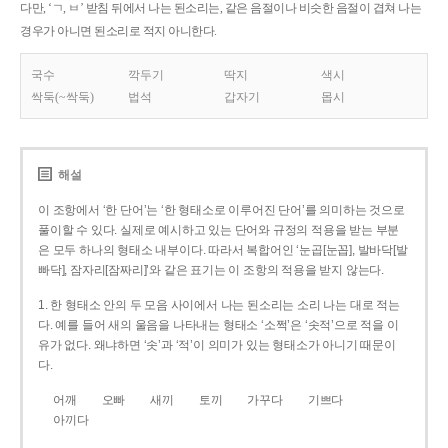
다만, ‘ㄱ, ㅂ’ 받침 뒤에서 나는 된소리는, 같은 음절이나 비슷한 음절이 겹쳐 나는
경우가 아니면 된소리로 적지 아니한다.
국수
깍두기
딱지
색시
싹둑(~싹둑)
법석
갑자기
몹시
해설
이 조항에서 ‘한 단어’는 ‘한 형태소로 이루어진 단어’를 의미하는 것으로
풀이할 수 있다. 실제로 예시하고 있는 단어와 규정의 적용을 받는 부분
은 모두 하나의 형태소 내부이다. 따라서 복합어인 ‘눈곱[눈꼽], 발바닥[발
빠닥], 잠자리[잠짜리]’와 같은 표기는 이 조항의 적용을 받지 않는다.
1. 한 형태소 안의 두 모음 사이에서 나는 된소리는 소리 나는 대로 적는
다. 예를 들어 새의 울음을 나타내는 형태소 ‘소쩍’은 ‘솟적’으로 적을 이
유가 없다. 왜냐하면 ‘솟’과 ‘적’이 의미가 있는 형태소가 아니기 때문이
다.
어깨
오빠
새끼
토끼
가꾸다
기쁘다
아끼다