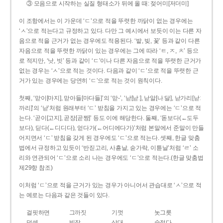
③ 모음으로 시작하는 실질 형태소가 뒤에 올 때: 젖어미[저더미]
이 조항에서는 이 가운데 ‘ㄷ’으로 적을 뚜렷한 까닭이 없는 경우에는
‘ㅅ’으로 적는다고 규정하고 있다. 다만 그 예시에서 보듯이 이는 다른 자
음으로 적을 근거가 없는 경우에도 적용된다. ‘밭, 빚, 꽃’ 등과 같이 다른
자음으로 적을 뚜렷한 까닭이 있는 경우에는 그에 따라 ‘ㅌ, ㅈ, ㅊ’ 등으
로 적지만, ‘낫, 빗’ 등과 같이 ‘ㄷ’이나 다른 자음으로 적을 뚜렷한 근거가
없는 경우는 ‘ㅅ’으로 적는 것이다. 다음과 같이 ‘ㄷ’으로 적을 뚜렷한 근
거가 있는 경우에는 당연히 ‘ㄷ’으로 적는 것이 원칙이다.
첫째, ‘맏이[마지], 맏아들[마다들]’의 ‘맏-’, ‘낟[낟ː], 낟알[나ː달], 낟가리[낟ː
까리]’의 ‘낟’처럼 원래부터 ‘ㄷ’ 받침을 가지고 있는 경우에는 ‘ㄷ’으로 적
는다. ‘곧이[고지], 곧장[곧짱]’ 등도 이에 해당한다. 둘째, ‘돋보다(←도두
보다), 딛다(←디디다), 얻다가(←어디에다가)’처럼 본말에서 준말이 만들
어지면서 ‘ㄷ’ 받침을 갖게 된 경우에도 ‘ㄷ’으로 적는다. 셋째, 한글 맞춤
법에서 규정하고 있듯이 ‘반짇고리, 사흗날, 숟가락, 이튿날’처럼 ‘ㄹ’ 소
리와 연관되어 ‘ㄷ’으로 소리 나는 경우에도 ‘ㄷ’으로 적는다.(한글 맞춤법
제29항 참조)
이처럼 ‘ㄷ’으로 적을 근거가 있는 경우가 아니어서 관습대로 ‘ㅅ’으로 적
는 예로는 다음과 같은 것들이 있다.
걸핏하면
그까짓
기껏
놋그릇
덧셈
빗장
삿대
숫접다