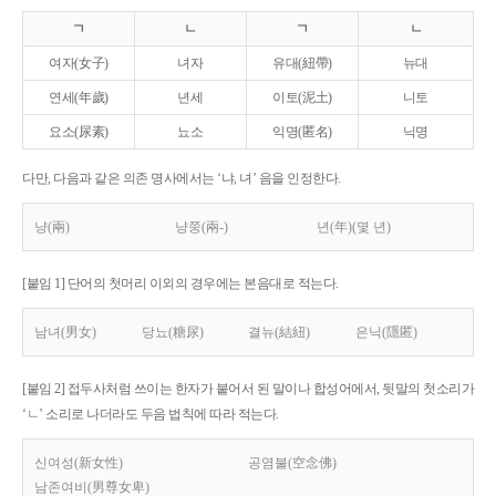
ㄱ
ㄴ
ㄱ
ㄴ
여자(女子)
녀자
유대(紐帶)
뉴대
연세(年歲)
년세
이토(泥土)
니토
요소(尿素)
뇨소
익명(匿名)
닉명
다만, 다음과 같은 의존 명사에서는 ‘냐, 녀’ 음을 인정한다.
냥(兩)
냥쭝(兩-)
년(年)(몇 년)
[붙임 1] 단어의 첫머리 이외의 경우에는 본음대로 적는다.
남녀(男女)
당뇨(糖尿)
결뉴(結紐)
은닉(隱匿)
[붙임 2] 접두사처럼 쓰이는 한자가 붙어서 된 말이나 합성어에서, 뒷말의 첫소리가
‘ㄴ’ 소리로 나더라도 두음 법칙에 따라 적는다.
신여성(新女性)
공염불(空念佛)
남존여비(男尊女卑)