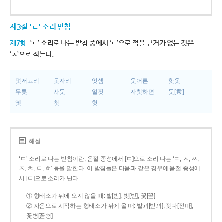
제3절 'ㄷ' 소리 받침
제7항
‘ㄷ’ 소리로 나는 받침 중에서 ‘ㄷ’으로 적을 근거가 없는 것은
‘ㅅ’으로 적는다.
덧저고리
돗자리
엇셈
웃어른
핫옷
무릇
사뭇
얼핏
자칫하면
뭇[衆]
옛
첫
헛
해설
‘ㄷ’ 소리로 나는 받침이란, 음절 종성에서 [ㄷ]으로 소리 나는 ‘ㄷ, ㅅ, ㅆ,
ㅈ, ㅊ, ㅌ, ㅎ’ 등을 말한다. 이 받침들은 다음과 같은 경우에 음절 종성에
서 [ㄷ]으로 소리가 난다.
① 형태소가 뒤에 오지 않을 때: 밭[받], 빚[빋], 꽃[꼳]
② 자음으로 시작하는 형태소가 뒤에 올 때: 밭과[받꽈], 젖다[젇따],
꽃병[꼳뼝]