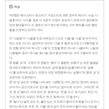
해설
제3항은 예사소리나 된소리가 거센소리로 변한 경우의 예이다. 사실 ‘나
팔꽃’이나 ‘끄나풀’ 등은 이 표준어 규정이 공표되기 전에 이미 일반화되
었던 형태들이다. 이 점에서 여기 예시한 어휘는 이미 뿌리를 내린 형태
들을 인정하는 성격이 크다.
① ‘나발꽃’이 ‘나팔꽃’으로 바뀌었으나 모든 ‘나발’을 ‘나팔’로 바꾸어야
하는 것은 아니다. 일반적인 의미의 ‘나팔’과 함께 놋쇠로 긴 대롱처럼 만
든 전통 관악기의 하나인 ‘나발’도 인정될 뿐만 아니라 ‘나팔바지, 나팔관,
나팔벌레’ 등과 ‘개나발, 병나발’ 등의 합성어에서도 각각 구별되어 쓰인
다.
② 동물 ‘삵’과 ‘고양이’의 준말인 ‘괭이’가 결합한 ‘삵괭이’는 표준 발음법
에 따라 [삭꽹이]가 되어야 하는데, 실제 발음은 [살쾡이]이므로 ‘살쾡
이’를 표준어로 삼았다. 표준어 규정 제26항에서는 ‘살쾡이’와 함께 ‘삵’도
표준어로 인정하였다.
③ ‘칸’은 공간의 구획을 나타내며, ‘간(間)’은 이미 굳어진 한자어 속에서
쓰이거나 공간으로서의 장소를 가리키는 접미사로 쓰인다. 그러므로 ‘위
칸, 한 칸 벌리다, 비어 있는 칸’ 등에서는 ‘칸’을 쓰고 ‘초가삼간, 뒷간, 마
구간, 방앗간, 외양간, 푸줏간, 헛간’ 등에서는 ‘간’을 쓴다.
④ ‘털다’는 달려 있는 것, 붙어 있는 것 따위가 떨어지게 흔들거나 치거나
한다는 뜻으로, 주로 ‘옷, 이불’ 등과 같이 먼지 따위가 붙어 있는 대상을