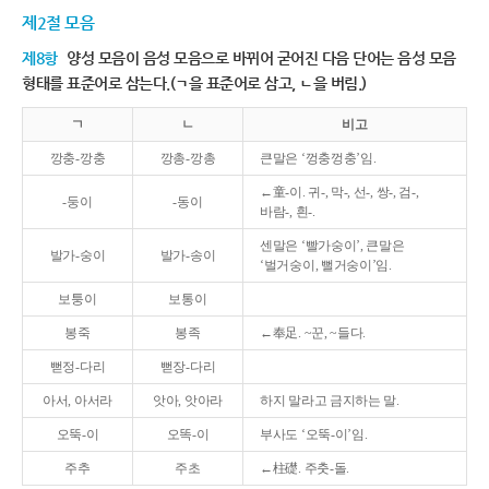
제2절 모음
제8항
양성 모음이 음성 모음으로 바뀌어 굳어진 다음 단어는 음성 모음
형태를 표준어로 삼는다.(ㄱ을 표준어로 삼고, ㄴ을 버림.)
ㄱ
ㄴ
비고
깡충-깡충
깡총-깡총
큰말은 ‘껑충껑충’임.
←童-이. 귀-, 막-, 선-, 쌍-, 검-,
-둥이
-동이
바람-, 흰-.
센말은 ‘빨가숭이’, 큰말은
발가-숭이
발가-송이
‘벌거숭이, 뻘거숭이’임.
보퉁이
보통이
봉죽
봉족
←奉足. ~꾼, ~들다.
뻗정-다리
뻗장-다리
아서, 아서라
앗아, 앗아라
하지 말라고 금지하는 말.
오뚝-이
오똑-이
부사도 ‘오뚝-이’임.
주추
주초
←柱礎. 주춧-돌.