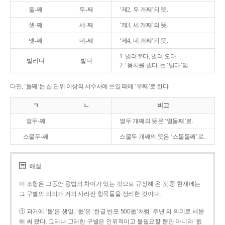
둘-째
두-째
‘제2, 두 개째’의 뜻.
셋-째
세-째
‘제3, 세 개째’의 뜻.
넷-째
네-째
‘제4, 네 개째’의 뜻.
1. 빌려주다, 빌려 오다.
빌리다
빌다
2. ‘용서를 빌다’는 ‘빌다’임.
다만, ‘둘째’는 십 단위 이상의 서수사에 쓰일 때에 ‘두째’로 한다.
ㄱ
ㄴ
비고
열두-째
열두 개째의 뜻은 ‘열둘째’로.
스물두-째
스물두 개째의 뜻은 ‘스물둘째’로.
해설
이 조항은 그동안 용법의 차이가 있는 것으로 규정해 온 것 중 현재에는
그 구별의 의의가 거의 사라진 항목들을 정리한 것이다.
① 과거에 ‘돌’은 생일, ‘돐’은 ‘한글 반포 500돐’처럼 ‘주년’의 의미로 세분
해 써 왔다. 그러나 그러한 구별은 인위적이고 불필요할 뿐만 아니라 ‘돐