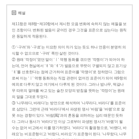
해설
제11항은 제8항~제10항에서 제시한 모음 변화에 속하지 않는 예들을 보
인 조항이다. 변화된 발음이 굳어진 경우 그것을 표준으로 삼는다는 원칙
은 동일하게 적용된다.
① ‘-구려’와 ‘-구료’는 미묘한 의미 차가 있는 듯도 하나 언중이 분명히 의
식할 수 없으므로 ‘-구려’ 쪽만 살린 것이다.
② 원래 ‘깍정이’였던 말이 ‘ㅣ’ 역행 동화를 겪으면 ‘깍젱이’가 되어야 하
는데, 언어 현실에서 ‘ㅐ’와 ‘ㅔ’가 발음으로 뚜렷이 구별되지 않고 표기상
‘ㅐ’를 선호한다는 점에 근거하여 표준어를 ‘깍쟁이’로 정하였다. 그럼으
로써 이는 ‘ㅣ’ 역행 동화와는 직접 관련이 없어진 표준어가 되어 제9항의
예외로 다루지 않고 여기에서 다루게 된 것이다. 그러나 밤나무, 떡갈나
무 따위의 열매를 싸고 있는 술잔 모양의 받침을 뜻하는 ‘깍정이’는 원래
의 말을 그대로 두었다.
③ ‘나무래다, 바래다’는 방언으로 해석하여 ‘나무라다, 바라다’를 표준어
로 삼았다. 그런데 근래 ‘바라다’에서 파생된 명사 ‘바람’을 ‘바램’으로 잘
못 쓰는 경향이 있다. ‘바람[風]’과의 혼동을 피하려는 심리 때문인 듯하
다. 그러나 동사가 ‘바라다’인 이상 그로부터 파생된 명사가 ‘바램’이 될
수는 없어 비고에서 이를 명기하였다. ‘바라다’의 활용형으로, ‘바랬다, 바
래요’는 비표준형이고 ‘바랐다, 바라요’가 표준형이 된다. ‘나무랐다, 나무