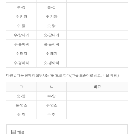
수-컷
숫-것
수-키와
숫-기와
수-탉
숫-닭
수-탕나귀
숫-당나귀
수-톨쩌귀
숫-돌쩌귀
수-퇘지
숫-돼지
수-평아리
숫-병아리
다만 2. 다음 단어의 접두사는 '숫-'으로 한다.(ㄱ을 표준어로 삼고, ㄴ을 버림.)
ㄱ
ㄴ
비고
숫-양
수-양
숫-염소
수-염소
숫-쥐
수-쥐
해설