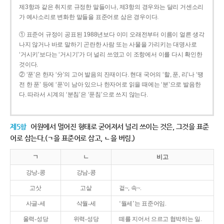
제3항과 같은 취지로 규정한 말들이나, 제3항의 경우와는 달리 거센소리
가 예사소리로 변화한 말들을 표준어로 삼은 경우이다.
① 표준어 규정이 공표된 1988년보다 이미 오래전부터 이름이 얼른 생각
나지 않거나 바로 말하기 곤란한 사람 또는 사물을 가리키는 대명사로
‘거시키’보다는 ‘거시기’가 더 널리 쓰였고 이 조항에서 이를 다시 확인한
것이다.
② ‘푼’은 한자 ‘分’의 고어 발음의 잔재이다. 현대 국어의 ‘할, 푼, 리’나 ‘땡
전 한 푼’ 등에 ‘푼’이 남아 있으나 한자어로 읽을 때에는 ‘분’으로 발음한
다. 따라서 시계의 ‘분침’은 ‘푼침’으로 쓰지 않는다.
제5항
어원에서 멀어진 형태로 굳어져서 널리 쓰이는 것은, 그것을 표준
어로 삼는다.(ㄱ을 표준어로 삼고, ㄴ을 버림.)
ㄱ
ㄴ
비고
강낭-콩
강남-콩
고삿
고샅
겉~, 속~.
사글-세
삭월-세
‘월세’는 표준어임.
울력-성당
위력-성당
떼를 지어서 으르고 협박하는 일.