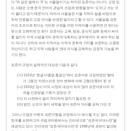
다.”와 같은 말에서 ‘두’는 서울말이기는 하지만 표준어는 아니다. 교양 있
는 사람은 오랜 문자 언어의 관습적 쓰임에 영향을 받아 ‘도’라고 쓰는 것
이 옳다고 믿기 때문이다. 따라서 서울말은 서울 지역의 말을 바탕으로
하되 언중들의 교양 의식을 반영한 말이라고 할 수 있다. 서울말을 표준
어의 조건으로 한다는 이러한 규정을 어떤 지역어를 사용하면 안 된다는
뜻으로 오해하면 안 된다. 표준어는 교육, 방송, 공식적 담화 등에서 써야
할 말이지 지역 사람들끼리 편하게 대화하는 경우에까지 꼭 써야 하는 말
이 아니다. 오히려 여러 지역어는 지역의 문화적 가치를 보존하는 소중한
자산이기도 하고 지역 사람들의 연대 의식을 강화하는 긍정적 기능을 하
기도 한다.
표준어 규정의 실제적인 대상은 다음과 같다.
(가) 1933년 ‘한글 마춤법 통일안’에서 표준어로 규정하였던 형태
가 그동안 자연스러운 언어 변화에 의해 고형(古形)이 된 것
(나) 1933년 당시 미처 사정의 대상이 되지 않아 표준어로서의 자
격을 인정받을 기회가 없었던 것
(다) 각 사전에서 달리 처리하여 정리가 필요한 것
(라) 방언, 신조어 등이 세력을 얻어 표준어 자리를 굳혀 가던 것
그러나 수많은 어휘의 표준어형을 규정에서 다 예시할 수는 없다. 이러한
한계를 보완하고자 국립국어원에서는 인터넷으로 “표준국어대사전”을
제공하고 있다. 인터넷판 “표준국어대사전”은 1999년에 초판이 발간된