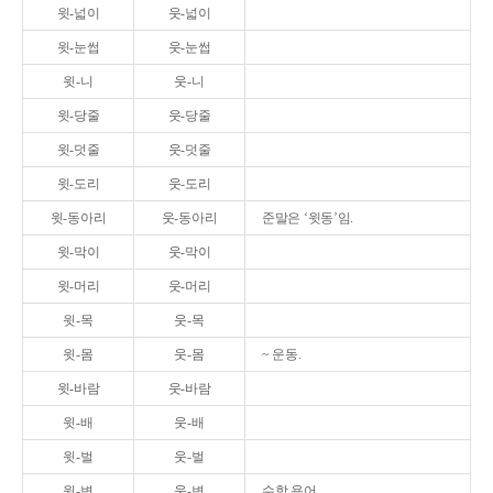
윗-넓이
웃-넓이
윗-눈썹
웃-눈썹
윗-니
웃-니
윗-당줄
웃-당줄
윗-덧줄
웃-덧줄
윗-도리
웃-도리
윗-동아리
웃-동아리
준말은 ‘윗동’임.
윗-막이
웃-막이
윗-머리
웃-머리
윗-목
웃-목
윗-몸
웃-몸
~ 운동.
윗-바람
웃-바람
윗-배
웃-배
윗-벌
웃-벌
윗-변
웃-변
수학 용어.