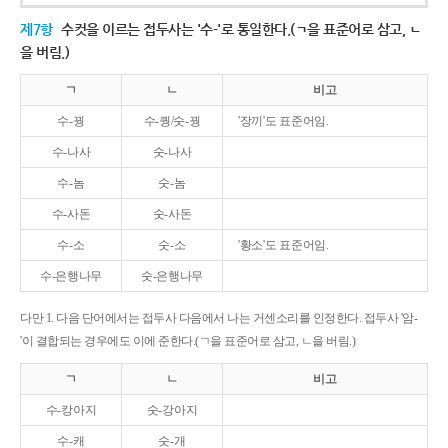
제7항
수컷을 이르는 접두사는 '수-'로 통일한다.(ㄱ을 표준어로 삼고, ㄴ
을 버림.)
ㄱ
ㄴ
비고
수-꿩
수-퀑/숫-꿩
'장끼'도 표준어임.
수-나사
숫-나사
수-놈
숫-놈
수-사돈
숫-사돈
수-소
숫-소
'황소'도 표준어임.
수-은행나무
숫-은행나무
다만 1. 다음 단어에서는 접두사 다음에서 나는 거센소리를 인정한다. 접두사 '암-
'이 결합되는 경우에도 이에 준한다.(ㄱ을 표준어로 삼고, ㄴ을 버림.)
ㄱ
ㄴ
비고
수-캉아지
숫-강아지
수-캐
숫-개