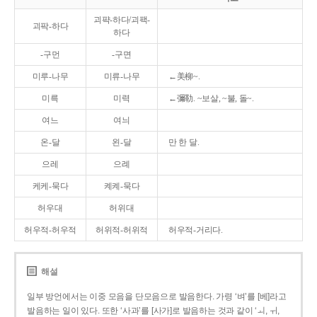
괴퍅-하다/괴팩-
괴팍-하다
하다
-구먼
-구면
미루-나무
미류-나무
←美柳~.
미륵
미력
←彌勒. ~보살, ~불, 돌~.
여느
여늬
온-달
왼-달
만 한 달.
으레
으례
케케-묵다
켸켸-묵다
허우대
허위대
허우적-허우적
허위적-허위적
허우적-거리다.
해설
일부 방언에서는 이중 모음을 단모음으로 발음한다. 가령 ‘벼’를 [베]라고
발음하는 일이 있다. 또한 ‘사과’를 [사가]로 발음하는 것과 같이 ‘ㅚ, ㅟ,