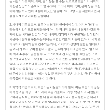
는 사람이라도 비어, 속어, 은어 등을 쓸 수는 있으므로 표준어의 사회적
기준은 상당히 느슨하다고 할 수 있다. 그러나 비어, 속어, 은어 등은 표준
어이기는 하되 언어 예절에 어긋난 말들이므로, 교양 있는 사람이라면 사
용을 자제하여야 하는 말들이다.
2. 시대적 기준으로서, 표준어는 현대의 언어여야 한다. 여기서 ‘현대’는
단순히 시간적으로 현재란 뜻이 아니라 역사적 흐름에서 현재와 같은 구
획에 있는 시대를 말한다. 다른 사회적, 경제적 시대 구분과는 달리 언어
사용에서 현대를 구분하는 데에는 뚜렷한 객관적 기준이 없다. 20세기 초
의 구어가 현대의 말로 간주되곤 하나, 21세기가 상당히 진행된 현재로서
는 20세기 초의 구어를 현대의 말로 간주하기에 어려움이 있다. 한 시대
에 최대 4세대가 공존할 수 있으므로 세대 간 시간 차를 30년 남짓으로
잡으면 넉넉잡아 100년 정도의 시간 차가 있는 말들이 한 시대에 쓰일 수
있다. 그러므로 현대를 100년 전으로부터 현재 시점까지의 기간으로 규
정할 수도 있을 것이다. 그러나 이러한 시간 인식은 ‘현대’ 개념의 모호함
때문에 편의상 행할 수 있는 것일 뿐 객관적인 것은 아니다. ‘현대’는 국어
언중들의 직관으로 이해하여야 한다.
3. 지역적 기준으로서, 표준어는 서울말이어야 한다. 이는 표준어의 공용
어적 성격을 가장 크게 드러내 주는 기준이다. 가령, 많은 지역 사람들이
모여서 공식적인 이야기를 나눌 때 각자의 지역어를 사용한다면 의사소
통이 어려워질 수 있는데, 이를 방지하기 위해 표준어의 조건으로 서울말
을 제시한 것이다. 물론 서울말이라도 비표준적인 요소가 있다. “나두 간