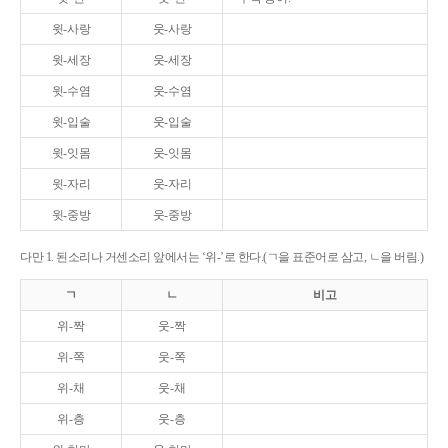
윗-사랑
웃-사랑
윗-세장
웃-세장
윗-수염
웃-수염
윗-입술
웃-입술
윗-잇몸
웃-잇몸
윗-자리
웃-자리
윗-중방
웃-중방
다만 1. 된소리나 거센소리 앞에서는 ‘위-’로 한다.(ㄱ을 표준어로 삼고, ㄴ을 버림.)
ㄱ
ㄴ
비고
위-짝
웃-짝
위-쪽
웃-쪽
위-채
웃-채
위-층
웃-층