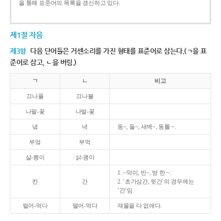
을 통해 표준어의 목록을 갱신하고 있다.
제1절 자음
제3항
다음 단어들은 거센소리를 가진 형태를 표준어로 삼는다.(ㄱ을 표
준어로 삼고, ㄴ을 버림.)
ㄱ
ㄴ
비고
끄나풀
끄나불
나팔-꽃
나발-꽃
녘
녁
동~, 들~, 새벽~, 동틀 ~.
부엌
부억
살-쾡이
삵-괭이
1. ~막이, 빈~, 방 한 ~.
칸
간
2. ‘초가삼간, 윗간’의 경우에는
‘간’임.
털어-먹다
떨어-먹다
재물을 다 없애다.