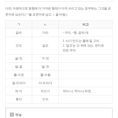
다만, 어원적으로 원형에 더 가까운 형태가 아직 쓰이고 있는 경우에는, 그것을 표
준어로 삼는다.(ㄱ을 표준어로 삼고, ㄴ을 버림.)
ㄱ
ㄴ
비고
갈비
가리
~구이, ~찜, 갈빗-대.
1. 사기 만드는 물레 밑 고리.
갓모
갈모
2. '갈모'는 갓 위에 쓰는, 유지로
만든 우비.
굴-젓
구-젓
말-곁
말-겻
물-수란
물-수랄
밀-뜨리다
미-뜨리다
적-이
저으기
적이-나, 적이나-하면.
휴지
수지
해설