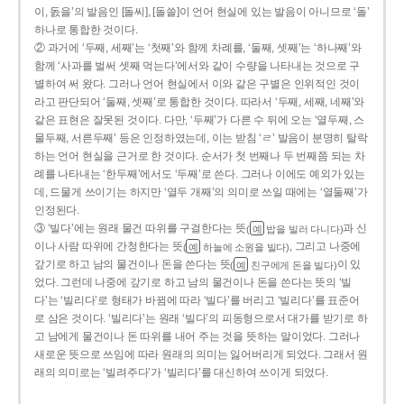
이, 돐을’의 발음인 [돌씨], [돌쓸]이 언어 현실에 있는 발음이 아니므로 ‘돌’
하나로 통합한 것이다.
② 과거에 ‘두째, 세째’는 ‘첫째’와 함께 차례를, ‘둘째, 셋째’는 ‘하나째’와
함께 ‘사과를 벌써 셋째 먹는다’에서와 같이 수량을 나타내는 것으로 구
별하여 써 왔다. 그러나 언어 현실에서 이와 같은 구별은 인위적인 것이
라고 판단되어 ‘둘째, 셋째’로 통합한 것이다. 따라서 ‘두째, 세째, 네째’와
같은 표현은 잘못된 것이다. 다만, ‘두째’가 다른 수 뒤에 오는 ‘열두째, 스
물두째, 서른두째’ 등은 인정하였는데, 이는 받침 ‘ㄹ’ 발음이 분명히 탈락
하는 언어 현실을 근거로 한 것이다. 순서가 첫 번째나 두 번째쯤 되는 차
례를 나타내는 ‘한두째’에서도 ‘두째’로 쓴다. 그러나 이에도 예외가 있는
데, 드물게 쓰이기는 하지만 ‘열두 개째’의 의미로 쓰일 때에는 ‘열둘째’가
인정된다.
③ ‘빌다’에는 원래 물건 따위를 구걸한다는 뜻
과 신
(
밥을 빌러 다니다)
예
이나 사람 따위에 간청한다는 뜻
, 그리고 나중에
(
하늘에 소원을 빌다)
예
갚기로 하고 남의 물건이나 돈을 쓴다는 뜻
이 있
(
친구에게 돈을 빌다)
예
었다. 그런데 나중에 갚기로 하고 남의 물건이나 돈을 쓴다는 뜻의 ‘빌
다’는 ‘빌리다’로 형태가 바뀜에 따라 ‘빌다’를 버리고 ‘빌리다’를 표준어
로 삼은 것이다. ‘빌리다’는 원래 ‘빌다’의 피동형으로서 대가를 받기로 하
고 남에게 물건이나 돈 따위를 내어 주는 것을 뜻하는 말이었다. 그러나
새로운 뜻으로 쓰임에 따라 원래의 의미는 잃어버리게 되었다. 그래서 원
래의 의미로는 ‘빌려주다’가 ‘빌리다’를 대신하여 쓰이게 되었다.