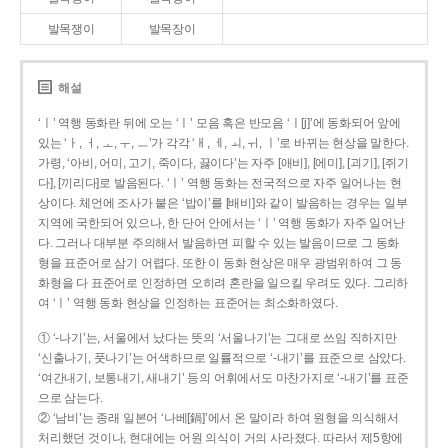
발목쟁이
발목장이
해설
‘ㅣ’ 역행 동화란 뒤에 오는 ‘ㅣ’ 모음 혹은 반모음 ‘ㅣ[j]’에 동화되어 앞에
있는 ‘ㅏ, ㅓ, ㅗ, ㅜ, ㅡ’가 각각 ‘ㅐ, ㅔ, ㅚ, ㅟ, ㅣ’로 바뀌는 현상을 말한다.
가령, ‘아비, 어미, 고기, 죽이다, 끓이다’는 자주 [애비], [에미], [괴기], [쥐기
다], [끼리다]로 발음된다. ‘ㅣ’ 역행 동화는 전국적으로 자주 일어나는 현
상이다. 체언에 조사가 붙은 ‘밥이’를 [배비]와 같이 발음하는 경우는 일부
지역에 국한되어 있으나, 한 단어 안에서는 ‘ㅣ’ 역행 동화가 자주 일어난
다. 그러나 대부분 주의해서 발음하면 피할 수 있는 발음이므로 그 동화
형을 표준어로 삼기 어렵다. 또한 이 동화 현상은 매우 광범위하여 그 동
화형을 다 표준어로 인정하면 오히려 혼란을 일으킬 우려도 있다. 그리하
여 ‘ㅣ’ 역행 동화 현상을 인정하는 표준어는 최소화하였다.
① ‘-나기’는, 서울에서 났다는 뜻의 ‘서울나기’는 그대로 쓰임 직하지만
‘신출나기, 풋나기’는 어색하므로 일률적으로 ‘-내기’를 표준으로 삼았다.
‘여간내기, 보통내기, 새내기’ 등의 어휘에서도 마찬가지로 ‘-내기’를 표준
으로 삼는다.
② ‘남비’는 종래 일본어 ‘나베[鍋]’에서 온 말이라 하여 원형을 의식해서
처리했던 것이나, 현대에는 어원 의식이 거의 사라졌다. 따라서 제5항에