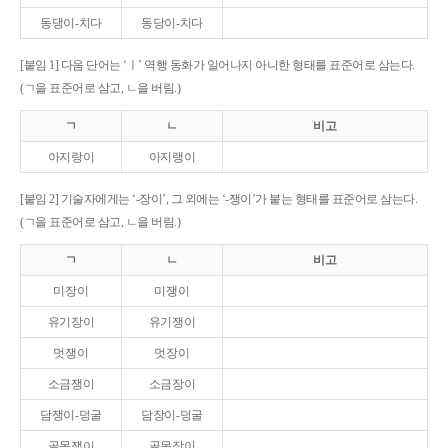
동댕이-치다
동당이-치다
[붙임 1] 다음 단어는 ‘ㅣ’ 역행 동화가 일어나지 아니한 형태를 표준어로 삼는다.
(ㄱ을 표준어로 삼고, ㄴ을 버림.)
ㄱ
ㄴ
비고
아지랑이
아지랭이
[붙임 2] 기술자에게는 ‘-장이’, 그 외에는 ‘-쟁이’가 붙는 형태를 표준어로 삼는다.
(ㄱ을 표준어로 삼고, ㄴ을 버림.)
ㄱ
ㄴ
비고
미장이
미쟁이
유기장이
유기쟁이
멋쟁이
멋장이
소금쟁이
소금장이
담쟁이-덩굴
담장이-덩굴
골목쟁이
골목장이