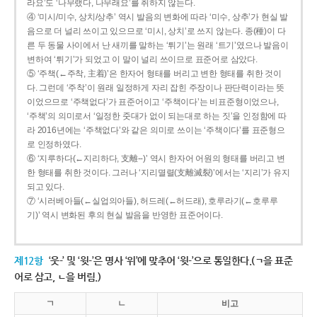
라요’도 ‘나무랬다, 나무래요’를 취하지 않는다.
④ ‘미시/미수, 상치/상추’ 역시 발음의 변화에 따라 ‘미수, 상추’가 현실 발
음으로 더 널리 쓰이고 있으므로 ‘미시, 상치’로 쓰지 않는다. 종(種)이 다
른 두 동물 사이에서 난 새끼를 말하는 ‘튀기’는 원래 ‘트기’였으나 발음이
변하여 ‘튀기’가 되었고 이 말이 널리 쓰이므로 표준어로 삼았다.
⑤ ‘주책(←주착, 主着)’은 한자어 형태를 버리고 변한 형태를 취한 것이
다. 그런데 ‘주착’이 원래 일정하게 자리 잡힌 주장이나 판단력이라는 뜻
이었으므로 ‘주책없다’가 표준어이고 ‘주책이다’는 비표준형이었으나,
‘주책’의 의미로서 ‘일정한 줏대가 없이 되는대로 하는 짓’을 인정함에 따
라 2016년에는 ‘주책없다’와 같은 의미로 쓰이는 ‘주책이다’를 표준형으
로 인정하였다.
⑥ ‘지루하다(←지리하다, 支離--)’ 역시 한자어 어원의 형태를 버리고 변
한 형태를 취한 것이다. 그러나 ‘지리멸렬(支離滅裂)’에서는 ‘지리’가 유지
되고 있다.
⑦ ‘시러베아들(←실업의아들), 허드레(←허드래), 호루라기(←호루루
기)’ 역시 변화된 후의 현실 발음을 반영한 표준어이다.
제12항
‘웃-’ 및 ‘윗-’은 명사 ‘위’에 맞추어 ‘윗-’으로 통일한다.(ㄱ을 표준
어로 삼고, ㄴ을 버림.)
ㄱ
ㄴ
비고