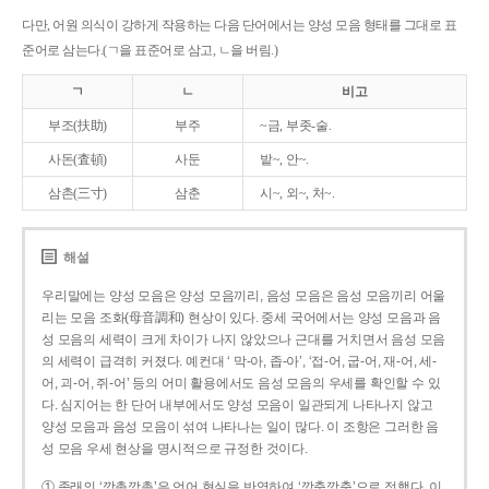
다만, 어원 의식이 강하게 작용하는 다음 단어에서는 양성 모음 형태를 그대로 표
준어로 삼는다.(ㄱ을 표준어로 삼고, ㄴ을 버림.)
ㄱ
ㄴ
비고
부조(扶助)
부주
~금, 부좃-술.
사돈(査頓)
사둔
밭~, 안~.
삼촌(三寸)
삼춘
시~, 외~, 처~.
해설
우리말에는 양성 모음은 양성 모음끼리, 음성 모음은 음성 모음끼리 어울
리는 모음 조화(母音調和) 현상이 있다. 중세 국어에서는 양성 모음과 음
성 모음의 세력이 크게 차이가 나지 않았으나 근대를 거치면서 음성 모음
의 세력이 급격히 커졌다. 예컨대 ‘ 막-아, 좁-아’, ‘접-어, 굽-어, 재-어, 세-
어, 괴-어, 쥐-어’ 등의 어미 활용에서도 음성 모음의 우세를 확인할 수 있
다. 심지어는 한 단어 내부에서도 양성 모음이 일관되게 나타나지 않고
양성 모음과 음성 모음이 섞여 나타나는 일이 많다. 이 조항은 그러한 음
성 모음 우세 현상을 명시적으로 규정한 것이다.
① 종래의 ‘깡총깡총’은 언어 현실을 반영하여 ‘깡충깡충’으로 정했다. 이