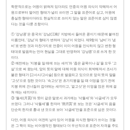
학문적으로는 어원이 밝혀져 있더라도 언중의 어원 의식이 약해져서 어
원으로부터 멀어진 형태가 널리 쓰이면 그 말을 표준어로 삼고, 어원에
충실한 형태이더라도 현실적으로 쓰이지 않는 말은 표준어로 삼지 않겠
다는 것을 다룬 조항이다.
① ‘강낭콩’은 중국의 ‘강남(江南)’ 지방에서 들여온 콩이기 때문에 붙여진
이름인데, ‘강남’의 형태가 변하여 ‘강낭’이 되었다. 제9항의 ‘남비’가 ‘냄
비’로 변한 것과 마찬가지로 언중이 이미 어원을 인식하지 않고 변한 형
태대로 발음하는 언어 현실을 그대로 반영하여 ‘강낭콩’으로 쓰게 한 것
이다.
② 예전에는 ‘지붕을 일 때에 쓰는 새끼’와 ‘좁은 골목이나 길’을 모두 ‘고
샅’으로 써 왔는데, 앞의 뜻의 말에 대해 어원 의식이 희박해져서 조사가
붙은 형태가 [고사시/고사슬] 등으로 발음되고 있으므로 앞의 뜻의 말을
‘고삿’으로 정한 것이다. ‘속고삿’은 초가지붕을 일 때 이엉을 얹기 전에
지붕 위에 건너질러 잡아매는 새끼이고, ‘겉고삿’은 이엉을 얹은 위에 걸
쳐 매는 새끼이다.
③ ‘월세(月貰)’와 뜻이 같은 말로서 과거에는 ‘삭월세’와 ‘사글세’가 모두
쓰였다. 그러나 ‘삭월세’를 한자어 ‘朔月貰’로 보는 것은 ‘사글세’의 음을
단순히 한자로 흉내 낸 것으로 보아 ‘사글세’만을 표준으로 삼은 것이다.
다만, 어원 의식이 여전히 남아 있어 어원을 의식한 형태가 쓰이는 것들
은 그 짝이 되는 비어원적인 형태보다 더 우선적으로 표준어 자격을 주도