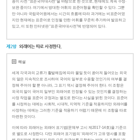
종이 사전 “표준국어대사전”을 바탕으로 한 것으로, 현재에도 계속 수정·
보완 중이다. 여기에서 방대한 어휘의 표준어형을 확인할 수 있다. 그뿐
만 아니라 국립국어원에서는 시간의 흐름에 따라 과거에는 비표준어였
지만 현재에는 표준어로 인정될 만한 어휘를 꾸준히 추가하여 발표하고
있고, 이 또한 인터넷판 “표준국어대사전”에 반영되어 있다.
제2항
외래어는 따로 사정한다.
해설
세계 각국과의 교류가 활발해짐에 따라 물밀 듯이 쏟아져 들어오는 외국
의 말은 지속적으로 조사하여 국어의 일부로 수용할 것인가의 여부를 결
정해 주어야 할 뿐 아니라, 그 표기 역시 결정해 주어야 한다. 이 조항은
외국의 말이 국어의 일부인 외래어로 인정될 수 있는 것인지를 결정하는
사정 작업을 표준어 규정과는 별도로 한다는 사실을 밝힌 것이다. 표준어
를 사정하는 데에는 사회적, 시대적, 지역적 기준을 적용하지만 외래어를
사정하는 데에는 그러한 기준을 적용하기 어렵기 때문에 이 조항을 따로
마련한 것이다.
이에 따라 외래어는 외래어 표기법(문체부 고시 제2017-14호)을 기준으
로 별도로 사정한다. 다만 외래어 표기법의 ‘외래어’가 고유 명사를 포함