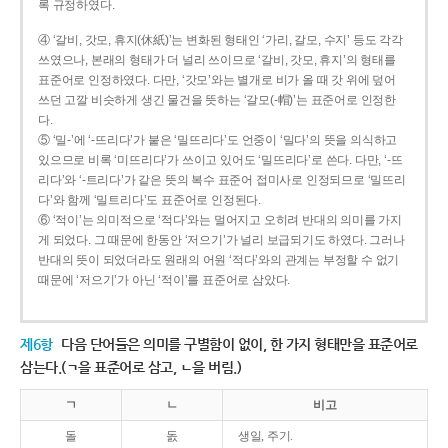
록 규정하였다.
④ ‘갈비, 갓모, 휴지(休紙)’는 변화된 형태인 ‘가리, 갈모, 수지’ 등도 각각
쓰였으나, 본래의 형태가 더 널리 쓰이므로 ‘갈비, 갓모, 휴지’의 형태를
표준어로 인정하였다. 다만, ‘갓모’와는 별개로 비가 올 때 갓 위에 덮어
쓰던 고깔 비슷하게 생긴 물건을 뜻하는 ‘갈모(-帽)’는 표준어로 인정한
다.
⑤ ‘밀-’에 ‘-뜨리다’가 붙은 ‘밀뜨리다’도 언중이 ‘밀다’의 뜻을 의식하고
있으므로 비록 ‘미뜨리다’가 쓰이고 있어도 ‘밀뜨리다’로 쓴다. 다만, ‘-뜨
리다’와 ‘-트리다’가 같은 뜻의 복수 표준어 접미사로 인정되므로 ‘밀뜨리
다’와 함께 ‘밀트리다’도 표준어로 인정된다.
⑥ ‘적이’는 의미적으로 ‘적다’와는 멀어지고 오히려 반대의 의미를 가지
게 되었다. 그 때문에 한동안 ‘저으기’가 널리 보급되기도 하였다. 그러나
반대의 뜻이 되었더라도 원래의 어원 ‘적다’와의 관계는 부정할 수 없기
때문에 ‘저으기’가 아닌 ‘적이’를 표준어로 삼았다.
제6항
다음 단어들은 의미를 구별함이 없이, 한 가지 형태만을 표준어로
삼는다.(ㄱ을 표준어로 삼고, ㄴ을 버림.)
ㄱ
ㄴ
비고
돌
돐
생일, 주기.