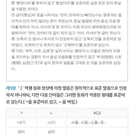
⑥ ‘뻗장다리’를 취하지 않고 ‘뻗정다리’를 표준어로 삼은 것은 언어 현실
을 수용한 것이다.
⑦ 금지(禁止)의 뜻을 나타내는 ‘앗아, 앗아라’는 빼앗는다는 원뜻과는 멀
어져서 단지 하지 말라는 뜻이 되었는데, 현실 발음에 따라 음성 모음 형
태를 취하여 ‘아서, 아서라’로 한 것이다. 어원 의식이 희박해졌으므로 어
법에 따라 ‘앗어, 앗어라’와 같이 적지 않고 ‘아서, 아서라’와 같이 적는다.
⑧ ‘오똑이’도 명사나 부사로 다 인정하지 않고 ‘오뚝이’만을 표준어로 정
하였다. ‘오똑하다’도 취하지 않고 ‘오뚝하다’를 표준어로 삼는다.
⑨ 다만, ‘부주, 사둔, 삼춘’은 널리 쓰이는 형태이나, 이들은 한자어 어원
을 의식하는 경향이 커서 음성 모음화를 인정하지 않고 ‘부조(扶助), 사돈
(査頓), 삼촌(三寸)’과 같이 한자어 발음을 그대로 쓴 것을 표준어로 삼았
다.
제9항
‘ㅣ’ 역행 동화 현상에 의한 발음은 원칙적으로 표준 발음으로 인정
하지 아니하되, 다만 다음 단어들은 그러한 동화가 적용된 형태를 표준어
로 삼는다.(ㄱ을 표준어로 삼고, ㄴ을 버림.)
ㄱ
ㄴ
비고
-내기
-나기
서울-, 시골-, 신출-, 풋-.
냄비
남비