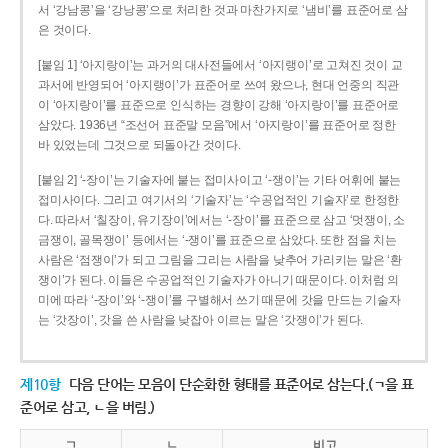
서 ‘강남콩’을 ‘강낭콩’으로 처리한 것과 마찬가지로 ‘냄비’를 표준어로 삼
은 것이다.
[붙임 1] ‘아지랑이’는 과거의 대사전들에서 ‘아지랭이’로 고쳐진 것이 교
과서에 반영되어 ‘아지랭이’가 표준어로 쓰여 왔으나, 현대 언중의 직관
이 ‘아지랑이’를 표준으로 인식하는 경향이 강해 ‘아지랑이’를 표준어로
삼았다. 1936년 “조선어 표준말 모음”에서 ‘아지랑이’를 표준어로 정한
바 있었는데 그것으로 되돌아간 것이다.
[붙임 2] ‘-장이’는 기술자에 붙는 접미사이고 ‘-쟁이’는 기타 어휘에 붙는
접미사이다. 그리고 여기서의 ‘기술자’는 ‘수공업적인 기술자’로 한정한
다. 따라서 ‘칠장이, 유기장이’에서는 ‘-장이’를 표준으로 삼고 ‘멋쟁이, 소
금쟁이, 골목쟁이’ 등에서는 ‘-쟁이’를 표준으로 삼았다. 또한 점을 치는
사람은 ‘점쟁이’가 되고 그림을 그리는 사람을 낮추어 가리키는 말은 ‘환
쟁이’가 된다. 이들은 수공업적인 기술자가 아니기 때문이다. 이처럼 의
미에 따라 ‘-장이’와 ‘-쟁이’를 구별해서 쓰기 때문에 갓을 만드는 기술자
는 ‘갓장이’, 갓을 쓴 사람을 낮잡아 이르는 말은 ‘갓쟁이’가 된다.
제10항
다음 단어는 모음이 단순화한 형태를 표준어로 삼는다.(ㄱ을 표
준어로 삼고, ㄴ을 버림.)
ㄱ
ㄴ
비고