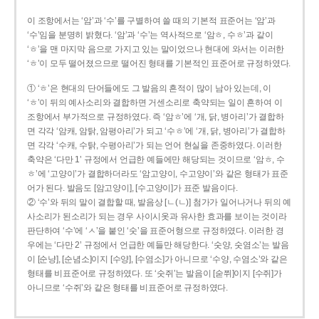
이 조항에서는 ‘암’과 ‘수’를 구별하여 쓸 때의 기본적 표준어는 ‘암’과
‘수’임을 분명히 밝혔다. ‘암’과 ‘수’는 역사적으로 ‘암ㅎ, 수ㅎ’과 같이
‘ㅎ’을 맨 마지막 음으로 가지고 있는 말이었으나 현대에 와서는 이러한
‘ㅎ’이 모두 떨어졌으므로 떨어진 형태를 기본적인 표준어로 규정하였다.
① ‘ㅎ’은 현대의 단어들에도 그 발음의 흔적이 많이 남아 있는데, 이
‘ㅎ’이 뒤의 예사소리와 결합하면 거센소리로 축약되는 일이 흔하여 이
조항에서 부가적으로 규정하였다. 즉 ‘암ㅎ’에 ‘개, 닭, 병아리’가 결합하
면 각각 ‘암캐, 암탉, 암평아리’가 되고 ‘수ㅎ’에 ‘개, 닭, 병아리’가 결합하
면 각각 ‘수캐, 수탉, 수평아리’가 되는 언어 현실을 존중하였다. 이러한
축약은 ‘다만 1’ 규정에서 언급한 예들에만 해당되는 것이므로 ‘암ㅎ, 수
ㅎ’에 ‘고양이’가 결합하더라도 ‘암고양이, 수고양이’와 같은 형태가 표준
어가 된다. 발음도 [암고양이], [수고양이]가 표준 발음이다.
② ‘수’와 뒤의 말이 결합할 때, 발음상 [ㄴ(ㄴ)] 첨가가 일어나거나 뒤의 예
사소리가 된소리가 되는 경우 사이시옷과 유사한 효과를 보이는 것이라
판단하여 ‘수’에 ‘ㅅ’을 붙인 ‘숫’을 표준어형으로 규정하였다. 이러한 경
우에는 ‘다만 2’ 규정에서 언급한 예들만 해당한다. ‘숫양, 숫염소’는 발음
이 [순냥], [순념소]이지 [수양], [수염소]가 아니므로 ‘수양, 수염소’와 같은
형태를 비표준어로 규정하였다. 또 ‘숫쥐’는 발음이 [숟쮜]이지 [수쥐]가
아니므로 ‘수쥐’와 같은 형태를 비표준어로 규정하였다.