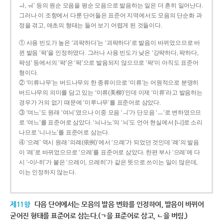
ㅘ, ㅝ’ 등의 원순 모음을 평순 모음으로 발음하는 일은 더 흔히 일어난다.
그러나 이 조항에서 다룬 단어들은 표준어 지역에서도 모음의 단순화 과
정을 겪고, 애초의 형태는 들어 보기 어렵게 된 것들이다.
① 사용 빈도가 높은 ‘괴퍅하다’는 ‘괴팍하다’로 발음이 바뀌었으므로 바
뀐 발음 ‘팍’을 인정하였다. 그러나 사용 빈도가 낮은 ‘강퍅하다, 퍅하다,
퍅성’ 등에서의 ‘퍅’은 ‘팍’으로 발음되지 않으므로 ‘퍅’이 아직도 표준어
형이다.
② ‘미류나무’는 버드나무의 한 종류이므로 ‘미류’는 어원적으로 분명히
버드나무의 의미를 담고 있는 ‘미류(美柳)’인데 이제 ‘미류’라고 발음하는
경우가 거의 없기 때문에 ‘미루나무’를 표준어로 삼았다.
③ ‘여느’도 원래 ‘여늬’였으나 이중 모음 ‘ㅢ’가 단모음 ‘ㅡ’로 변하였으므
로 ‘여느’를 표준어로 삼았다. ‘늬나노’의 ‘늬’도 언어 현실에서 [니]로 소리
나므로 ‘니나노’를 표준어로 삼는다.
④ ‘으례’ 역시 원래 ‘의례(依例)’에서 ‘으례’가 되었던 것인데 ‘례’의 발음
이 ‘레’로 바뀌었으므로 ‘으레’를 표준어로 삼았다. 한편 부사 ‘으레’에 다
시 ‘-이/-히’가 붙은 ‘으레이, 으레히’가 같은 뜻으로 쓰이는 일이 많은데,
이는 인정하지 않는다.
제11항
다음 단어에서는 모음의 발음 변화를 인정하여, 발음이 바뀌어
굳어진 형태를 표준어로 삼는다.(ㄱ을 표준어로 삼고, ㄴ을 버림.)