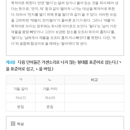
목적어로 취한다. 반면 ‘떨다’는 달려 있거나 붙어 있는 것을 쳐서 떼어 낸
다는 뜻으로, ‘먼지, 재’ 등과 같이 떨어져 나가는 대상을 목적어로 취한
다. 따라서 ‘먼지를 떨기 위해 옷을 털다’와 같이 쓸 수 있다. 이러한 쓰임
을 고려하면 ‘재떨이, 먼지떨이’가 올바른 표기가 된다. 그러나 ‘재물’이
목적어로 쓰이는 경우에는 유사한 의미로도 쓰인다. ‘털다’는 ‘남이 가진
재물을 몽땅 빼앗거나 그것이 보관된 장소를 모조리 뒤지어 훔치다’를,
‘떨다’는 ‘남에게서 재물을 모조리 훔치거나 빼앗다’를 뜻한다. 다만, ‘먹
다’와 결합해 합성어로 쓸 때에는 ‘털어먹다’로 쓴다.
제4항
다음 단어들은 거센소리로 나지 않는 형태를 표준어로 삼는다.(ㄱ
을 표준어로 삼고, ㄴ을 버림.)
ㄱ
ㄴ
비고
가을-갈이
가을-카리
거시기
거시키
분침
푼침
해설