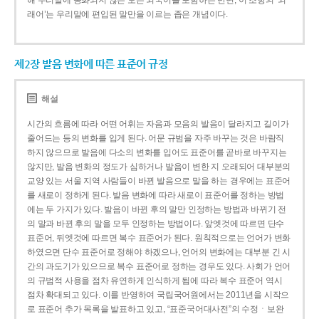
해 우리말에 동화되지 않은 모든 외국어를 포함하는 반면, 이 조항의 ‘외
래어’는 우리말에 편입된 말만을 이르는 좁은 개념이다.
제2장 발음 변화에 따른 표준어 규정
해설
시간의 흐름에 따라 어떤 어휘는 자음과 모음의 발음이 달라지고 길이가
줄어드는 등의 변화를 입게 된다. 어문 규범을 자주 바꾸는 것은 바람직
하지 않으므로 발음에 다소의 변화를 입어도 표준어를 곧바로 바꾸지는
않지만, 발음 변화의 정도가 심하거나 발음이 변한 지 오래되어 대부분의
교양 있는 서울 지역 사람들이 바뀐 발음으로 말을 하는 경우에는 표준어
를 새로이 정하게 된다. 발음 변화에 따라 새로이 표준어를 정하는 방법
에는 두 가지가 있다. 발음이 바뀐 후의 말만 인정하는 방법과 바뀌기 전
의 말과 바뀐 후의 말을 모두 인정하는 방법이다. 앞엣것에 따르면 단수
표준어, 뒤엣것에 따르면 복수 표준어가 된다. 원칙적으로는 언어가 변화
하였으면 단수 표준어로 정해야 하겠으나, 언어의 변화에는 대부분 긴 시
간의 과도기가 있으므로 복수 표준어로 정하는 경우도 있다. 사회가 언어
의 규범적 사용을 점차 유연하게 인식하게 됨에 따라 복수 표준어 역시
점차 확대되고 있다. 이를 반영하여 국립국어원에서는 2011년을 시작으
로 표준어 추가 목록을 발표하고 있고, “표준국어대사전”의 수정ㆍ보완