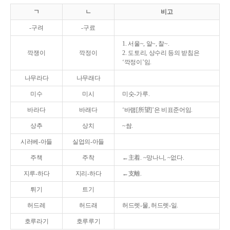
ㄱ
ㄴ
비고
-구려
-구료
1. 서울~, 알~, 찰~.
깍쟁이
깍정이
2. 도토리, 상수리 등의 받침은
‘깍정이’임.
나무라다
나무래다
미수
미시
미숫-가루.
바라다
바래다
‘바램[所望]’은 비표준어임.
상추
상치
~쌈.
시러베-아들
실업의-아들
주책
주착
←主着. ~망나니, ~없다.
지루-하다
지리-하다
←支離.
튀기
트기
허드레
허드래
허드렛-물, 허드렛-일.
호루라기
호루루기