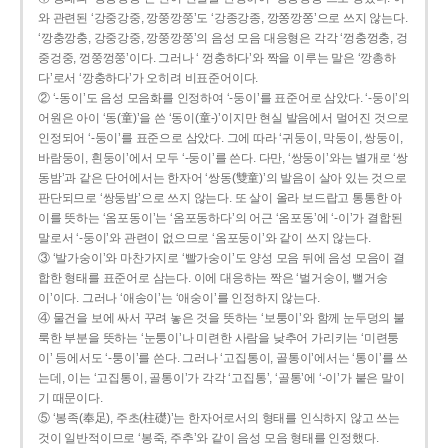
와 관련된 ‘강중강중, 깡쭝깡쭝’도 ‘강종강종, 깡쫑깡쫑’으로 쓰지 않는다.
‘깡충깡충, 강중강중, 깡쭝깡쭝’의 음성 모음 대응형은 각각 ‘껑충껑충, 겅
중겅중, 껑쭝껑쭝’이다. 그러나 ‘ 껑충하다’와 짝을 이루는 말은 ‘깡총하
다’로서 ‘깡충하다’가 오히려 비표준어이다.
② ‘-동이’도 음성 모음화를 인정하여 ‘-둥이’를 표준어로 삼았다. ‘-둥이’의
어원은 아이 ‘동(童)’을 쓴 ‘동이(童-)’이지만 현실 발음에서 멀어진 것으로
인정되어 ‘-둥이’를 표준으로 삼았다. 그에 따라 ‘귀둥이, 막둥이, 쌍둥이,
바람둥이, 흰둥이’에서 모두 ‘-둥이’를 쓴다. 다만, ‘쌍둥이’와는 별개로 ‘쌍
동밤’과 같은 단어에서는 한자어 ‘쌍동(雙童)’의 발음이 살아 있는 것으로
판단되므로 ‘쌍둥밤’으로 쓰지 않는다. 또 살이 올라 보드랍고 통통한 아
이를 뜻하는 ‘옴포동이’는 ‘옴포동하다’의 어근 ‘옴포동’에 ‘-이’가 결합된
말로서 ‘-둥이’와 관련이 없으므로 ‘옴포둥이’와 같이 쓰지 않는다.
③ ‘발가숭이’와 마찬가지로 ‘빨가숭이’도 양성 모음 뒤에 음성 모음이 결
합한 형태를 표준어로 삼는다. 이에 대응하는 짝은 ‘벌거숭이, 뻘거숭
이’이다. 그러나 ‘애송이’는 ‘애숭이’를 인정하지 않는다.
④ 물건을 보에 싸서 꾸려 놓은 것을 뜻하는 ‘보퉁이’와 함께 눈두덩의 불
룩한 부분을 뜻하는 ‘눈퉁이’나 미련한 사람을 낮추어 가리키는 ‘미련퉁
이’ 등에서도 ‘-퉁이’를 쓴다. 그러나 ‘고집통이, 골통이’에서는 ‘통이’를 쓰
는데, 이는 ‘고집통이, 골통이’가 각각 ‘고집통’, ‘골통’에 ‘-이’가 붙은 말이
기 때문이다.
⑤ ‘봉족(奉足), 주초(柱礎)’는 한자어로서의 형태를 인식하지 않고 쓰는
것이 일반적이므로 ‘봉죽, 주추’와 같이 음성 모음 형태를 인정했다.