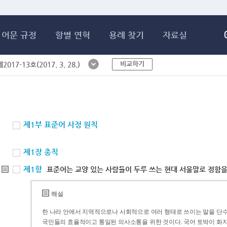
메인콘텐츠 바로가기
어문 규정
항별 연혁
용례 찾기
자료실
비교하기
017-13호(2017. 3. 28.)
제1부 표준어 사정 원칙
제1장 총칙
제1항
표준어는 교양 있는 사람들이 두루 쓰는 현대 서울말로 정함을
해설
한 나라 안에서 지역적으로나 사회적으로 여러 형태로 쓰이는 말을 단수
국민들의 효율적이고 통일된 의사소통을 위한 것이다. 국어 토박이 화자