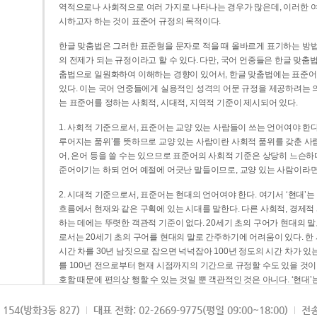
역적으로나 사회적으로 여러 가지로 나타나는 경우가 많은데, 이러한 여
시하고자 하는 것이 표준어 규정의 목적이다.
한글 맞춤법은 그러한 표준형을 문자로 적을 때 올바르게 표기하는 방법
의 전제가 되는 규정이라고 할 수 있다. 다만, 국어 언중들은 한글 맞춤
춤법으로 일원화하여 이해하는 경향이 있어서, 한글 맞춤법에는 표준어
있다. 이는 국어 언중들에게 실용적인 성격의 어문 규정을 제공하려는 
는 표준어를 정하는 사회적, 시대적, 지역적 기준이 제시되어 있다.
1. 사회적 기준으로서, 표준어는 교양 있는 사람들이 쓰는 언어여야 한다
루어지는 품위’를 뜻하므로 교양 있는 사람이란 사회적 품위를 갖춘 사람
어, 은어 등을 쓸 수는 있으므로 표준어의 사회적 기준은 상당히 느슨하다고
준어이기는 하되 언어 예절에 어긋난 말들이므로, 교양 있는 사람이라면
2. 시대적 기준으로서, 표준어는 현대의 언어여야 한다. 여기서 ‘현대
흐름에서 현재와 같은 구획에 있는 시대를 말한다. 다른 사회적, 경제적
하는 데에는 뚜렷한 객관적 기준이 없다. 20세기 초의 구어가 현대의 말
로서는 20세기 초의 구어를 현대의 말로 간주하기에 어려움이 있다. 한
시간 차를 30년 남짓으로 잡으면 넉넉잡아 100년 정도의 시간 차가 있
를 100년 전으로부터 현재 시점까지의 기간으로 규정할 수도 있을 것이다
호함 때문에 편의상 행할 수 있는 것일 뿐 객관적인 것은 아니다. ‘현대
3. 지역적 기준으로서, 표준어는 서울말이어야 한다. 이는 표준어의 공
154(방화3동 827)
대표 전화: 02-2669-9775(평일 09:00~18:00)
전송