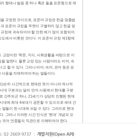
러 형태나 발음 중 하나 혹은 둘을 표준형으로 제
을 규정한 것이므로, 표준어 규정은 한글 맞춤법
법과 표준어 규정을 뚜렷이 구별하지 않고 한글 맞
 규정에 귀속되어야 할 만한 예가 많이 포함되어
의도에서 비롯된 것이다. 이 표준어 규정 제1항에
. 교양이란 ‘학문, 지식, 사회생활을 바탕으로 이
을 말한다. 물론 교양 있는 사람이라도 비어, 속
 할 수 있다. 그러나 비어, 속어, 은어 등은 표
 사용을 자제하여야 하는 말들이다.
’는 단순히 시간적으로 현재란 뜻이 아니라 역사적
 시대 구분과는 달리 언어 사용에서 현대를 구분
로 간주되곤 하나, 21세기가 상당히 진행된 현재
 시대에 최대 4세대가 공존할 수 있으므로 세대 간
는 말들이 한 시대에 쓰일 수 있다. 그러므로 현대
. 그러나 이러한 시간 인식은 ‘현대’ 개념의 모
’는 국어 언중들의 직관으로 이해하여야 한다.
용어적 성격을 가장 크게 드러내 주는 기준이다.
: 02-2669-9737
개발지원(Open API)