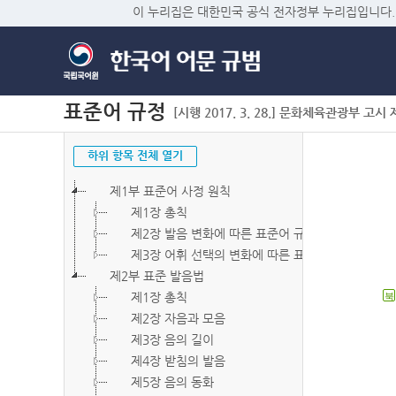
이 누리집은 대한민국 공식 전자정부 누리집입니다.
표준어 규정
[시행 2017. 3. 28.] 문화체육관광부 고시 제2
하위 항목 전체 열기
제1부 표준어 사정 원칙
제1장 총칙
제2장 발음 변화에 따른 표준어 규정
제3장 어휘 선택의 변화에 따른 표준어 규정
제2부 표준 발음법
제1장 총칙
북
제2장 자음과 모음
제3장 음의 길이
제4장 받침의 발음
제5장 음의 동화