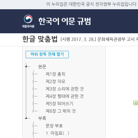
이 누리집은 대한민국 공식 전자정부 누리집입니다.
한글 맞춤법
[시행 2017. 3. 28.] 문화체육관광부 고시 제2
하위 항목 전체 열기
본문
제1장 총칙
제2장 자모
제3장 소리에 관한 것
제4장 형태에 관한 것
제5장 띄어쓰기
북
제6장 그 밖의 것
부록
문장 부호
1. 마침표( . )