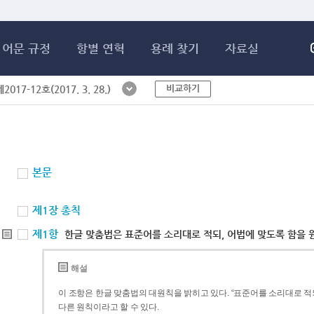
메인콘텐츠 바로가기
어문 규정
항별 연혁
용례 찾기
자료실
비교하기
017-12호(2017. 3. 28.)
본문
제1장 총칙
제1항
한글 맞춤법은 표준어를 소리대로 적되, 어법에 맞도록 함을 
해설
이 조항은 한글 맞춤법의 대원칙을 밝히고 있다. “표준어를 소리대로 적되
다른 원칙이라고 할 수 있다.