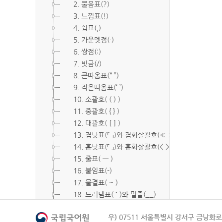
2. 물음표(?)
3. 느낌표(!)
4. 쉼표(,)
5. 가운뎃점(·)
6. 쌍점(:)
7. 빗금(/)
8. 큰따옴표(“ ”)
9. 작은따옴표(‘ ’)
10. 소괄호( ( ) )
11. 중괄호( { } )
12. 대괄호( [ ] )
13. 겹낫표(『 』)와 겹화살괄호(≪ ≫)
14. 홑낫표(「 」)와 홑화살괄호(< >)
15. 줄표( ― )
16. 붙임표(-)
17. 물결표( ~ )
18. 드러냄표( ˙ )와 밑줄(__)
19. 숨김표( O, X )
우) 07511 서울특별시 강서구 금낭화로 
20. 빠짐표( □ )