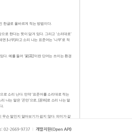
인 한글로 올바르게 적는 방법이다.
으로 한다는 뜻이 담겨 있다. 그리고 ‘소리대로’
. 예를 들어 ‘꽃[花]’이란 단어는 쓰이는 환경
 [꼳]으로 소리 난다. 만약 ‘표준어를 소리대로 적는
다.
 무슨 말인지 알아보기가 쉽지 않다. 의미가 같
쉽다. 즉 ‘꽃, 꼰, 꼳’보다는 ‘꽃’ 하나로 일관
: 02-2669-9737
개발지원(Open API)