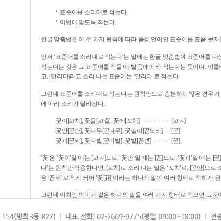
표준어를 소리대로 적는다.
어법에 맞도록 적는다.
한글 맞춤법은 이 두 가지 원칙에 따라 음성 언어인 표준어를 표음 문자
먼저 ‘표준어를 소리대로 적는다’는 말에는 한글 맞춤법이 표준어를 대상
적는다는 것은 그 표준어를 적을 때 발음에 따라 적는다는 뜻이다. 이를테면 [나무]라고 소리 나는 표준어는 ‘나무’로 적
고, [달리다]라고 소리 나는 표준어는 ‘달리다’로 적는다.
그런데 표준어를 소리대로 적는다는 원칙만으로 충분하지 않은 경우가 있다
에 따라 소리가 달라진다.
……………
꽃이[꼬치], 꽃을[꼬츨], 꽃에[꼬체]
[꼬ㅊ]
…
꽃만[꼰만], 꽃나무[꼰나무], 꽃놀이[꼰노리]
[꼰]
………
꽃과[꼳꽈], 꽃다발[꼳따발], 꽃밭[꼳빧]
[꼳]
‘꽃’은 ‘꽃이’일 때는 [꼬ㅊ]으로, ‘꽃만’일 때는 [꼰]으로, ‘꽃과’일 때는
다’는 원칙만 적용한다면, [꼬치]로 소리 나는 말은 ‘꼬치’로, [꼰만]으로 소리 나는 말은 ‘꼰만’으로, [꼳꽈]로 소리 나는 말
은 ‘꼳꽈’로 적게 되어 ‘꽃[花]’이라는 하나의 말이 여러 형태로 적히게 된
그런데 이처럼 의미가 같은 하나의 말을 여러 가지 형태로 적으면 그것이
은 하나의 말은 형태를 하나로 고정하여 일관되게 적어야 의미를 파악하기가 
되게 적는 것이 의미를 파악하는 데 효과적이다.
154(방화3동 827)
대표 전화: 02-2669-9775(평일 09:00~18:00)
전송