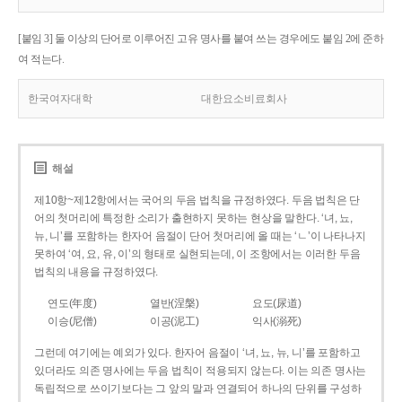
[붙임 3] 둘 이상의 단어로 이루어진 고유 명사를 붙여 쓰는 경우에도 붙임 2에 준하
여 적는다.
한국여자대학
대한요소비료회사
해설
제10항~제12항에서는 국어의 두음 법칙을 규정하였다. 두음 법칙은 단
어의 첫머리에 특정한 소리가 출현하지 못하는 현상을 말한다. ‘녀, 뇨,
뉴, 니’를 포함하는 한자어 음절이 단어 첫머리에 올 때는 ‘ㄴ’이 나타나지
못하여 ‘여, 요, 유, 이’의 형태로 실현되는데, 이 조항에서는 이러한 두음
법칙의 내용을 규정하였다.
연도(年度)
열반(涅槃)
요도(尿道)
이승(尼僧)
이공(泥工)
익사(溺死)
그런데 여기에는 예외가 있다. 한자어 음절이 ‘녀, 뇨, 뉴, 니’를 포함하고
있더라도 의존 명사에는 두음 법칙이 적용되지 않는다. 이는 의존 명사는
독립적으로 쓰이기보다는 그 앞의 말과 연결되어 하나의 단위를 구성하