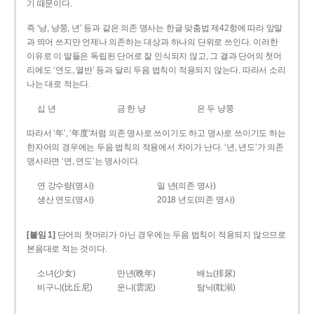
기 때문이다.
즉 ‘냥, 냥쭝, 년’ 등과 같은 의존 명사는 한글 맞춤법 제42항에 따라 앞말
과 띄어 쓰지만 언제나 의존하는 대상과 하나의 단위로 쓰인다. 이러한
이유로 이 말들은 독립된 단어로 잘 인식되지 않고, 그 결과 단어의 첫머
리에도 ‘연도, 열반’ 등과 달리 두음 법칙이 적용되지 않는다. 따라서 소리
나는 대로 적는다.
십 년
금 한 냥
은 두 냥쭝
따라서 ‘年’, ‘年度’처럼 의존 명사로 쓰이기도 하고 명사로 쓰이기도 하는
한자어의 경우에는 두음 법칙의 적용에서 차이가 난다. ‘년, 년도’가 의존
명사라면 ‘연, 연도’는 명사이다.
연 강수량(명사)
일 년(의존 명사)
생산 연도(명사)
2018 년도(의존 명사)
[붙임 1]
단어의 첫머리가 아닌 경우에는 두음 법칙이 적용되지 않으므로
본음대로 적는 것이다.
소녀(少女)
만년(晩年)
배뇨(排尿)
비구니(比丘尼)
운니(雲泥)
탐닉(耽溺)