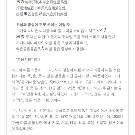
兩字只取本字之釋俚語爲聲
其尼池梨眉非時異八音用於初聲
役隱
乙音邑
凝八音用於終聲
초성과 종성에 두루 쓰이는 여덟 자
ㄱ기역 ㄴ니은 ㄷ디귿 ㄹ리을 ㅁ미음 ㅂ비읍 ㅅ시옷 ㆁ
두 자는 다만 그 글자의 우리말 뜻을 취해 소리로 사용한다.
기니디리미비시
여덟 음은 초성에 사용되고,
역은귿을음읍옷
여덟 음은 종성에 사용된다.
“훈몽자회” 범례
자모의 이름 가운데 ‘ㄱ, ㄷ, ㅅ’의 명칭이 다른 자모의 이름과 다른 것은
한자에는 ‘윽, 읃, 읏’과 같은 발음을 가진 글자가 없기 때문이었다. 그래
서 ‘윽’은 가까운 발음인 ‘役(역)’으로 표시하여 ‘ㄱ’은 ‘기역’이 되었다. 그
리고 ‘읃’과 ‘읏’은 각각 ‘末(귿 말)’과 ‘衣(옷 의)’로 표기하고, 두 글자는 글
자의 의미만을 취한다고 설명하였다. 그래서 ‘ㄷ’의 명칭은 ‘디귿’이,
‘ㅅ’의 명칭은 ‘시옷’이 된 것이다.
‘ㅈ, ㅊ, ㅋ, ㅌ, ㅍ, ㅎ’은 당시 종성으로 쓰이지 않던 것들이어서 초성에 모
음 ‘ㅣ’를 붙인 ‘지, 치, 키, 티, 피, 히’로만 음가를 나타내 주었는데, 1933년
‘한글 마춤법 통일안’에서 ‘지읒, 치읓, 키읔, 티읕, 피읖, 히읗’과 같은 이름
이 확정되었다.