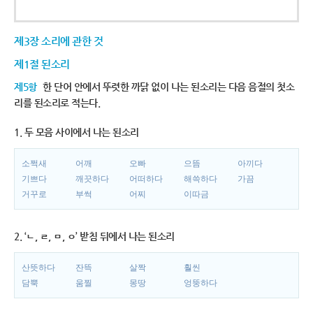
제3장 소리에 관한 것
제1절 된소리
제5항
한 단어 안에서 뚜렷한 까닭 없이 나는 된소리는 다음 음절의 첫소
리를 된소리로 적는다.
1. 두 모음 사이에서 나는 된소리
소쩍새
어깨
오빠
으뜸
아끼다
기쁘다
깨끗하다
어떠하다
해쓱하다
가끔
거꾸로
부썩
어찌
이따금
2. ‘ㄴ, ㄹ, ㅁ, ㅇ’ 받침 뒤에서 나는 된소리
산뜻하다
잔뜩
살짝
훨씬
담뿍
움찔
몽땅
엉뚱하다