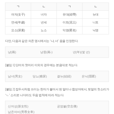
ㄱ
ㄴ
ㄱ
ㄴ
여자(女子)
녀자
유대(紐帶)
뉴대
연세(年歲)
년세
이토(泥土)
니토
요소(尿素)
뇨소
익명(匿名)
닉명
다만, 다음과 같은 의존 명사에서는 ‘냐, 녀’ 음을 인정한다.
냥(兩)
냥쭝(兩-)
년(年)(몇 년)
[붙임 1] 단어의 첫머리 이외의 경우에는 본음대로 적는다.
남녀(男女)
당뇨(糖尿)
결뉴(結紐)
은닉(隱匿)
[붙임 2] 접두사처럼 쓰이는 한자가 붙어서 된 말이나 합성어에서, 뒷말의 첫소리가
‘ㄴ’ 소리로 나더라도 두음 법칙에 따라 적는다.
신여성(新女性)
공염불(空念佛)
남존여비(男尊女卑)