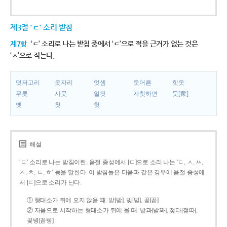
제3절 'ㄷ' 소리 받침
제7항
‘ㄷ’ 소리로 나는 받침 중에서 ‘ㄷ’으로 적을 근거가 없는 것은
‘ㅅ’으로 적는다.
덧저고리
돗자리
엇셈
웃어른
핫옷
무릇
사뭇
얼핏
자칫하면
뭇[衆]
옛
첫
헛
해설
‘ㄷ’ 소리로 나는 받침이란, 음절 종성에서 [ㄷ]으로 소리 나는 ‘ㄷ, ㅅ, ㅆ,
ㅈ, ㅊ, ㅌ, ㅎ’ 등을 말한다. 이 받침들은 다음과 같은 경우에 음절 종성에
서 [ㄷ]으로 소리가 난다.
① 형태소가 뒤에 오지 않을 때: 밭[받], 빚[빋], 꽃[꼳]
② 자음으로 시작하는 형태소가 뒤에 올 때: 밭과[받꽈], 젖다[젇따],
꽃병[꼳뼝]