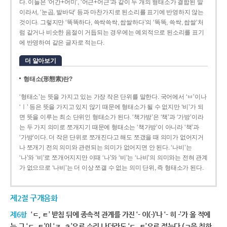
다. 이들은 ‘어간+어미’, ‘어근+어근’과 같이 두 개의 형태소가 결합된 말
이라서, ‘눈곱, 발바닥’ 등과 마찬가지로 된소리를 표기에 반영하지 않는
것이다. 그렇지만 ‘똑똑하다, 쓱싹쓱싹, 쌉쌀하다’의 ‘똑똑, 쓱싹, 쌉쌀’처
럼 같거나 비슷한 음절이 거듭되는 경우에는 예외적으로 된소리를 표기
에 반영하여 같은 글자로 적는다.
더 알아보기
형태소(形態素)란?
‘형태소’는 뜻을 가지고 있는 가장 작은 단위를 말한다. 국어에서 ‘ㅂ’이나
‘ㅣ’ 등은 뜻을 가지고 있지 않기 때문에 형태소가 될 수 없지만 ‘비’가 되
면 뜻을 이루는 최소 단위인 형태소가 된다. ‘책가방’은 ‘책’과 ‘가방’이라
는 두 가지 의미로 쪼개지기 때문에 형태소는 ‘책가방’이 아니라 ‘책’과
‘가방’이다. 더 작은 단위로 쪼개진다고 해도 쪼갰을 때 의미가 없어지거
나 쪼개기 전의 의미와 관련되는 의미가 없어지면 안 된다. ‘나비’는
‘나’와 ‘비’로 쪼개어지지만 이때 ‘나’와 ‘비’는 ‘나비’의 의미와는 전혀 관계
가 없으므로 ‘나비’는 더 이상 쪼갤 수 없는 의미 단위, 즉 형태소가 된다.
제2절 구개음화
제6항
‘ㄷ, ㅌ’ 받침 뒤에 종속적 관계를 가진 ‘- 이(-)’나 ‘- 히 -’가 올 적에
는 그 ‘ㄷ, ㅌ’이 ‘ㅈ, ㅊ’으로 소리 나더라도 ‘ㄷ, ㅌ’으로 적는다.(ㄱ을 취하