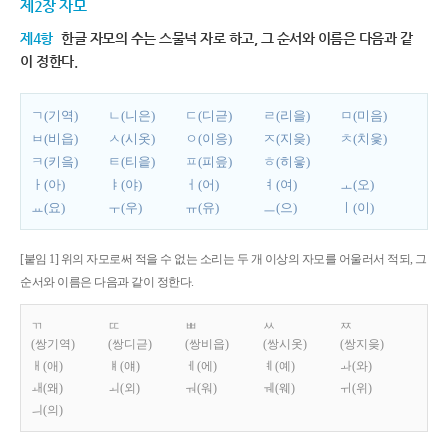
제2장 자모
제4항
한글 자모의 수는 스물넉 자로 하고, 그 순서와 이름은 다음과 같
이 정한다.
ㄱ(기역)
ㄴ(니은)
ㄷ(디귿)
ㄹ(리을)
ㅁ(미음)
ㅂ(비읍)
ㅅ(시옷)
ㅇ(이응)
ㅈ(지읒)
ㅊ(치읓)
ㅋ(키읔)
ㅌ(티읕)
ㅍ(피읖)
ㅎ(히읗)
ㅏ(아)
ㅑ(야)
ㅓ(어)
ㅕ(여)
ㅗ(오)
ㅛ(요)
ㅜ(우)
ㅠ(유)
ㅡ(으)
ㅣ(이)
[붙임 1] 위의 자모로써 적을 수 없는 소리는 두 개 이상의 자모를 어울러서 적되, 그
순서와 이름은 다음과 같이 정한다.
ㄲ
ㄸ
ㅃ
ㅆ
ㅉ
(쌍기역)
(쌍디귿)
(쌍비읍)
(쌍시옷)
(쌍지읒)
ㅐ(애)
ㅒ(얘)
ㅔ(에)
ㅖ(예)
ㅘ(와)
ㅙ(왜)
ㅚ(외)
ㅝ(워)
ㅞ(웨)
ㅟ(위)
ㅢ(의)