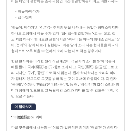
이는 체언에 결합하는 조사나 용언 어간에 결합하는 어미도 마찬가지다.
하늘이/바다가
잡아/접어
‘하늘이, 바다가’의 ‘이/가’는 주격의 뜻을 나타내는 동일한 형태소이지만
하나로 고정해서 적을 수가 없다. ‘잡-, 접-’에 결합하는 ‘-고’는 ‘잡고, 접
고’처럼 하나의 형태로만 실현되지만 ‘-아/-어’는 하나의 형태소인데도 ‘잡
아, 접어’와 같이 다르게 실현된다. 이는 달리 소리 나는 형태들을 하나의
형태소로 모두 적을 수 없어서 소리 나는 대로 적는 경우이다.
한편 한자어는 이러한 원리와 관계없이 각 글자의 소리를 밝혀 적는다.
예를 들어 ‘국어(國語)’는 [구거]로 소리 나고 ‘국민(國民)’은 [궁민]으로 소
리 나지만 ‘구거’, ‘궁민’으로 적지 않는다. 한자 하나하나는 소리와 의미
가 정해져 있으므로 그것을 밝혀 적는 것이 독서에 효율적이다. 즉 한자
‘국(國)’, ‘어(語)’, ‘민(民)’은 ‘나라 국’, ‘말씀 어’, ‘백성 민’과 같이 소리와 의
미가 정해져 있으므로 그 독립적인 소리와 의미를 알 수 있도록 ‘국어, 국
민’으로 적는다.
더 알아보기
‘어법(語法)’의 의미
한글 맞춤법에서 사용되는 ‘어법’과 일반적인 의미의 ‘어법’은 개념이 다