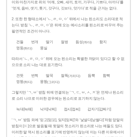
이와 마찬가지로 위의 ‘어깨, 오빠, 새끼, 토끼, 가꾸다, 기쁘다, 아끼다’를
‘엇개, 옵바, 샛기, 톳기, 갓구다, 깃브다, 앗기다’로 적을 근거는 없다.
2. 또한 한 형태소에서 ‘ㄴ, ㄹ, ㅁ, ㅇ’ 뒤에서 나는 된소리도 소리대로 적
는다. 받침 ‘ㄴ, ㄹ, ㅁ, ㅇ’은 뒤에 오는 예사소리를 된소리로 바꾸어 주는
필연적인 조건이 아니다.
건들
번개
딸기
절벙
듬성
함지
(하다)
껑둥
뭉실
(하다)
따라서 ‘ㄴ, ㄹ, ㅁ, ㅇ’ 뒤에 오는 된소리는 특별한 까닭이 있다고 할 수 없
으므로 소리 나는 대로 표기한다.
건뜻
번쩍
딸꾹
절뚝
듬뿍
함빡
(거리다)
껑뚱
뭉뚱
(하다)
(그리다)
그렇지만 ‘ㄱ, ㅂ’ 받침 뒤에 연결되는 ‘ㄱ, ㄷ, ㅂ, ㅅ, ㅈ’은 언제나 된소리
로 소리 나므로 이러한 경우에는 된소리로 표기하지 않는다.
늑대[늑때]
낙지[낙찌]
접시[접씨]
갑자기[갑짜기]
‘ㄱ, ㅂ’ 받침 외에 ‘믿고[믿꼬], 잊지[읻찌]’와 ‘낯설다[낟썰다]’처럼 앞말의
받침이 [ㄷ]으로 발음될 때 뒷말의 첫소리가 된소리로 나는 예들도 있다.
이러한 말 역시 된소리를 표기에 반영하지 않는데 이는 다른 이유에서이