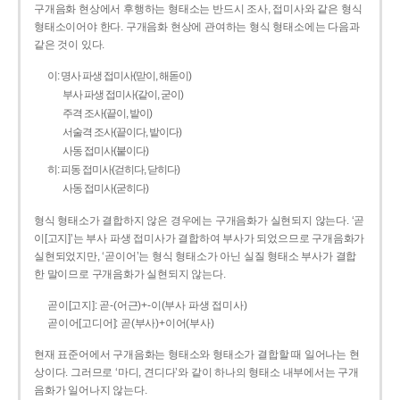
구개음화 현상에서 후행하는 형태소는 반드시 조사, 접미사와 같은 형식
형태소이어야 한다. 구개음화 현상에 관여하는 형식 형태소에는 다음과
같은 것이 있다.
이: 명사 파생 접미사(맏이, 해돋이)
부사 파생 접미사(같이, 굳이)
주격 조사(끝이, 밭이)
서술격 조사(끝이다, 밭이다)
사동 접미사(붙이다)
히: 피동 접미사(걷히다, 닫히다)
사동 접미사(굳히다)
형식 형태소가 결합하지 않은 경우에는 구개음화가 실현되지 않는다. ‘곧
이[고지]’는 부사 파생 접미사가 결합하여 부사가 되었으므로 구개음화가
실현되었지만, ‘곧이어’는 형식 형태소가 아닌 실질 형태소 부사가 결합
한 말이므로 구개음화가 실현되지 않는다.
곧이[고지]: 곧-­(어근)+­-이(부사 파생 접미사)
곧이어[고디어]: 곧(부사)+이어(부사)
현재 표준어에서 구개음화는 형태소와 형태소가 결합할 때 일어나는 현
상이다. 그러므로 ‘마디, 견디다’와 같이 하나의 형태소 내부에서는 구개
음화가 일어나지 않는다.