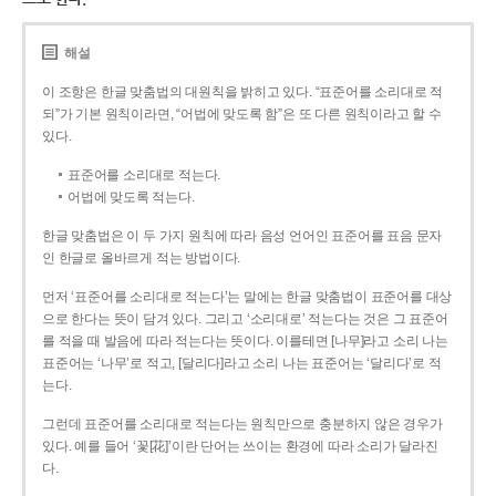
해설
이 조항은 한글 맞춤법의 대원칙을 밝히고 있다. “표준어를 소리대로 적
되”가 기본 원칙이라면, “어법에 맞도록 함”은 또 다른 원칙이라고 할 수
있다.
표준어를 소리대로 적는다.
어법에 맞도록 적는다.
한글 맞춤법은 이 두 가지 원칙에 따라 음성 언어인 표준어를 표음 문자
인 한글로 올바르게 적는 방법이다.
먼저 ‘표준어를 소리대로 적는다’는 말에는 한글 맞춤법이 표준어를 대상
으로 한다는 뜻이 담겨 있다. 그리고 ‘소리대로’ 적는다는 것은 그 표준어
를 적을 때 발음에 따라 적는다는 뜻이다. 이를테면 [나무]라고 소리 나는
표준어는 ‘나무’로 적고, [달리다]라고 소리 나는 표준어는 ‘달리다’로 적
는다.
그런데 표준어를 소리대로 적는다는 원칙만으로 충분하지 않은 경우가
있다. 예를 들어 ‘꽃[花]’이란 단어는 쓰이는 환경에 따라 소리가 달라진
다.