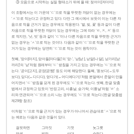
③ 모음으로 시작하는 실질 형태소가 뒤에 올 때: 젖어미[저더미]
이 조항에서는 이 가운데 ‘ㄷ’으로 적을 뚜렷한 까닭이 없는 경우에는
‘ㅅ’으로 적는다고 규정하고 있다. 다만 그 예시에서 보듯이 이는 다른 자
음으로 적을 근거가 없는 경우에도 적용된다. ‘밭, 빚, 꽃’ 등과 같이 다른
자음으로 적을 뚜렷한 까닭이 있는 경우에는 그에 따라 ‘ㅌ, ㅈ, ㅊ’ 등으
로 적지만, ‘낫, 빗’ 등과 같이 ‘ㄷ’이나 다른 자음으로 적을 뚜렷한 근거가
없는 경우는 ‘ㅅ’으로 적는 것이다. 다음과 같이 ‘ㄷ’으로 적을 뚜렷한 근
거가 있는 경우에는 당연히 ‘ㄷ’으로 적는 것이 원칙이다.
첫째, ‘맏이[마지], 맏아들[마다들]’의 ‘맏-’, ‘낟[낟ː], 낟알[나ː달], 낟가리[낟ː
까리]’의 ‘낟’처럼 원래부터 ‘ㄷ’ 받침을 가지고 있는 경우에는 ‘ㄷ’으로 적
는다. ‘곧이[고지], 곧장[곧짱]’ 등도 이에 해당한다. 둘째, ‘돋보다(←도두
보다), 딛다(←디디다), 얻다가(←어디에다가)’처럼 본말에서 준말이 만들
어지면서 ‘ㄷ’ 받침을 갖게 된 경우에도 ‘ㄷ’으로 적는다. 셋째, 한글 맞춤
법에서 규정하고 있듯이 ‘반짇고리, 사흗날, 숟가락, 이튿날’처럼 ‘ㄹ’ 소
리와 연관되어 ‘ㄷ’으로 소리 나는 경우에도 ‘ㄷ’으로 적는다.(한글 맞춤법
제29항 참조)
이처럼 ‘ㄷ’으로 적을 근거가 있는 경우가 아니어서 관습대로 ‘ㅅ’으로 적
는 예로는 다음과 같은 것들이 있다.
걸핏하면
그까짓
기껏
놋그릇
덧셈
빗장
삿대
숫접다