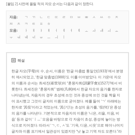
[붙임 2] 사전에 올릴 적의 자모 순서는 다음과 같이 정한다.
자음:
ㄱ
ㄲ
ㄴ
ㄷ
ㄸ
ㄹ
ㅁ
ㅂ
ㅃ
ㅅ
ㅆ
ㅇ
ㅈ
ㅉ
ㅊ
ㅋ
ㅌ
ㅍ
ㅎ
모음:
ㅏ
ㅐ
ㅑ
ㅒ
ㅓ
ㅔ
ㅕ
ㅖ
ㅗ
ㅘ
ㅙ
ㅚ
ㅛ
ㅜ
ㅝ
ㅞ
ㅟ
ㅠ
ㅡ
ㅢ
ㅣ
해설
한글 자모(字母)의 수, 순서, 이름은 ‘한글 마춤법 통일안(1933)’에서 분명
히 제시되었고, ‘한글 맞춤법(1988)’도 이를 이어받았다. 이 가운데 자모
의 이름과 순서는 최세진(崔世珍)의 “훈몽자회(訓蒙字會)(1527)”에서 비
롯한다. 최세진은 “훈몽자회” 범례(凡例)에서 한글 자모의 음가를 한자로
나타냈는데, 자음자의 경우 초성에 쓰인 것과 종성에 쓰인 것을 짝을 지
어 표시했고 그것이 글자의 이름으로 굳어졌다. 예를 들어 ‘ㄱ’ 아래에는
한자로 ‘其役’이라고 적었는데, ‘其(기)’는 초성의 음가를, ‘役(역)’은 종성
의 음가를 나타낸다. 기본적으로 자음자의 이름은 ‘니은, 리을, 미음, 비
읍’ 등과 같이 ‘ㅣㅡ’ 모음을 바탕으로 각 자음이 초성, 종성에 놓이는 방
식으로 지어졌다. 따라서 ‘ㄱ, ㄷ, ㅅ’도 ‘기윽, 디읃, 시읏’으로 해야 나머지
글자와 이름 표기에서 일관성이 있겠지만 “낫 놓고 기역 자도 모른다.”라