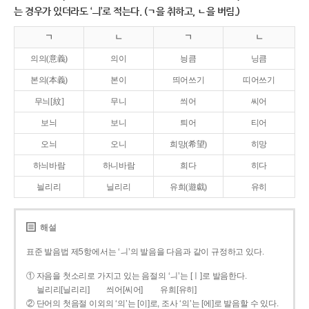
는 경우가 있더라도 ‘ㅢ’로 적는다. (ㄱ을 취하고, ㄴ을 버림.)
ㄱ
ㄴ
ㄱ
ㄴ
의의(意義)
의이
닁큼
닝큼
본의(本義)
본이
띄어쓰기
띠어쓰기
무늬[紋]
무니
씌어
씨어
보늬
보니
틔어
티어
오늬
오니
희망(希望)
히망
하늬바람
하니바람
희다
히다
늴리리
닐리리
유희(遊戱)
유히
해설
표준 발음법 제5항에서는 ‘ㅢ’의 발음을 다음과 같이 규정하고 있다.
① 자음을 첫소리로 가지고 있는 음절의 ‘ㅢ’는 [ㅣ]로 발음한다.
늴리리[닐리리]
씌어[씨어]
유희[유히]
② 단어의 첫음절 이외의 ‘의’는 [이]로, 조사 ‘의’는 [에]로 발음할 수 있다.