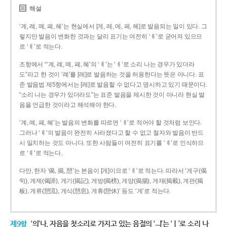
해설
‘계, 례, 몌, 폐, 혜’는 현실에서 [게, 레, 메, 페, 헤]로 발음되는 일이 있다. 그
렇지만 발음이 변화한 것과는 달리 표기는 여전히 ‘ㅖ’로 굳어져 있으므
로 ‘ㅖ’로 적는다.
조항에서 “‘계, 례, 몌, 폐, 혜’의 ‘ㅖ’는 ‘ㅔ’로 소리 나는 경우가 있더라
도”라고 한 것이 ‘례’를 [레]로 발음하는 것을 허용한다는 뜻은 아니다. 표
준 발음법 제5항에서는 [레]로 발음할 수 없다고 명시하고 있기 때문이다.
“소리 나는 경우가 있더라도”는 표준 발음을 제시한 것이 아니라 현실 발
음을 언급한 것이라고 해석해야 한다.
‘계, 몌, 폐, 혜’는 발음의 변화를 따르면 ‘ㅔ’로 적어야 할 것처럼 보인다.
그러나 ‘ㅖ’의 발음이 완전히 사라졌다고 할 수 없고 철자와 발음이 반드
시 일치하는 것도 아니다. 또한 사람들이 여전히 표기를 ‘ㅖ’로 인식하므
로 ‘ㅖ’로 적는다.
다만, 한자 ‘偈, 揭, 憩’는 본음이 [게]이므로 ‘ㅔ’로 적는다. 따라서 ‘게구(偈
句), 게제(偈諦), 게기(揭記), 게방(揭榜), 게양(揭揚), 게재(揭載), 게판(揭
板), 게류(憩流), 게식(憩息), 게휴(憩休)’ 등도 ‘게’로 적는다.
제9항
‘의’나, 자음을 첫소리로 가지고 있는 음절의 ‘ㅢ’는 ‘ㅣ’로 소리 나