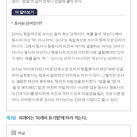
생이’, ‘밥을’과 같이 언제나 앞말에 붙여 쓴다.
더 알아보기
조사는 단어인가?
단어는 독립적으로 쓰이는 말의 최소 단위이다. 예를 들어 ‘먹는다’에서
동사의 어간 ‘먹-­’이나 어미 ‘­-는다’는 독립적으로 쓰이지 못하므로 단어가
아니다. 그래서 동사나 형용사의 어간과 여기에 결합하는 어미는 단어가
아니다. 동사의 어간이나 형용사의 어간은 어미와 서로 결합해야만 단어
가 된다. 예를 들어 ‘먹-’, ‘-는다’는 단어가 아니지만 ‘먹는다’는 단어이다.
조사는 어미와 마찬가지로 단독으로 쓰이지 못할뿐더러 체언 뒤에 연결
되어 실현된다는 점에서 일반적인 단어와는 차이가 있다. 그렇지만 조사
는 결합한 체언과 분리해도 체언이 자립성을 유지한다. ‘밥을’을 ‘밥’과
‘을’로 분리해도 ‘밥’은 여전히 자립적이다. 이러한 점은 동사나 형용사의
어간과 어미를 분리하면 어간과 어미가 모두 자립성을 잃는 것과 다른 점
이다. 이러한 이유로 조사는 어미보다는 단어에 가깝다고 할 수 있다.
제3항
외래어는 ‘외래어 표기법’에 따라 적는다.
해설