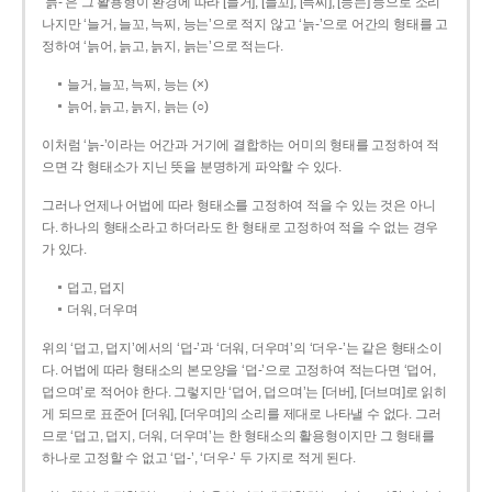
‘늙-’은 그 활용형이 환경에 따라 [늘거], [늘꼬], [늑찌], [능는] 등으로 소리
나지만 ‘늘거, 늘꼬, 늑찌, 능는’으로 적지 않고 ‘늙-’으로 어간의 형태를 고
정하여 ‘늙어, 늙고, 늙지, 늙는’으로 적는다.
늘거, 늘꼬, 늑찌, 능는 (×)
늙어, 늙고, 늙지, 늙는 (○)
이처럼 ‘늙-­’이라는 어간과 거기에 결합하는 어미의 형태를 고정하여 적
으면 각 형태소가 지닌 뜻을 분명하게 파악할 수 있다.
그러나 언제나 어법에 따라 형태소를 고정하여 적을 수 있는 것은 아니
다. 하나의 형태소라고 하더라도 한 형태로 고정하여 적을 수 없는 경우
가 있다.
덥고, 덥지
더워, 더우며
위의 ‘덥고, 덥지’에서의 ‘덥-­’과 ‘더워, 더우며’의 ‘더우-­’는 같은 형태소이
다. 어법에 따라 형태소의 본모양을 ‘덥-­’으로 고정하여 적는다면 ‘덥어,
덥으며’로 적어야 한다. 그렇지만 ‘덥어, 덥으며’는 [더버], [더브며]로 읽히
게 되므로 표준어 [더워], [더우며]의 소리를 제대로 나타낼 수 없다. 그러
므로 ‘덥고, 덥지, 더워, 더우며’는 한 형태소의 활용형이지만 그 형태를
하나로 고정할 수 없고 ‘덥-’, ‘더우-’ 두 가지로 적게 된다.