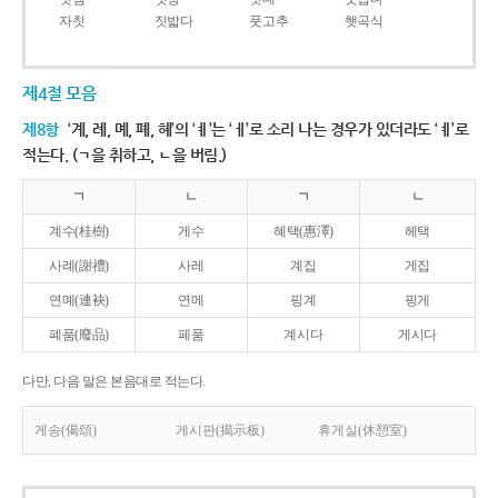
자칫
짓밟다
풋고추
햇곡식
제4절 모음
제8항
‘계, 례, 몌, 폐, 혜’의 ‘ㅖ’는 ‘ㅔ’로 소리 나는 경우가 있더라도 ‘ㅖ’로
적는다. (ㄱ을 취하고, ㄴ을 버림.)
ㄱ
ㄴ
ㄱ
ㄴ
계수(桂樹)
게수
혜택(惠澤)
헤택
사례(謝禮)
사레
계집
게집
연몌(連袂)
연메
핑계
핑게
폐품(廢品)
페품
계시다
게시다
다만, 다음 말은 본음대로 적는다.
게송(偈頌)
게시판(揭示板)
휴게실(休憩室)