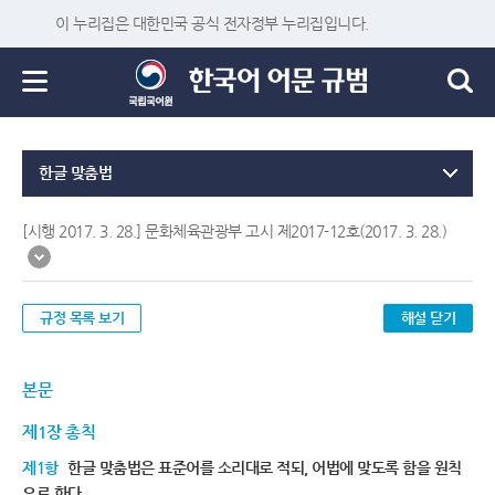
이 누리집은 대한민국 공식 전자정부 누리집입니다.
한글 맞춤법
[시행 2017. 3. 28.] 문화체육관광부 고시 제2017-12호(2017. 3. 28.)
규정 목록 보기
해설 닫기
본문
제1장 총칙
제1항
한글 맞춤법은 표준어를 소리대로 적되, 어법에 맞도록 함을 원칙
으로 한다.