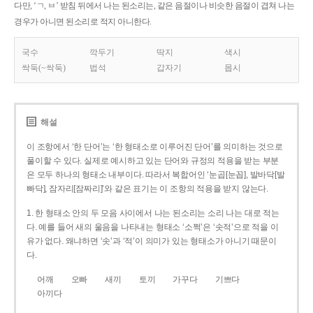
다만, ‘ㄱ, ㅂ’ 받침 뒤에서 나는 된소리는, 같은 음절이나 비슷한 음절이 겹쳐 나는
경우가 아니면 된소리로 적지 아니한다.
국수
깍두기
딱지
색시
싹둑(~싹둑)
법석
갑자기
몹시
해설
이 조항에서 ‘한 단어’는 ‘한 형태소로 이루어진 단어’를 의미하는 것으로
풀이할 수 있다. 실제로 예시하고 있는 단어와 규정의 적용을 받는 부분
은 모두 하나의 형태소 내부이다. 따라서 복합어인 ‘눈곱[눈꼽], 발바닥[발
빠닥], 잠자리[잠짜리]’와 같은 표기는 이 조항의 적용을 받지 않는다.
1. 한 형태소 안의 두 모음 사이에서 나는 된소리는 소리 나는 대로 적는
다. 예를 들어 새의 울음을 나타내는 형태소 ‘소쩍’은 ‘솟적’으로 적을 이
유가 없다. 왜냐하면 ‘솟’과 ‘적’이 의미가 있는 형태소가 아니기 때문이
다.
어깨
오빠
새끼
토끼
가꾸다
기쁘다
아끼다