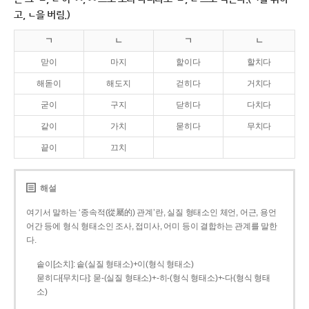
고, ㄴ을 버림.)
ㄱ
ㄴ
ㄱ
ㄴ
맏이
마지
핥이다
할치다
해돋이
해도지
걷히다
거치다
굳이
구지
닫히다
다치다
같이
가치
묻히다
무치다
끝이
끄치
해설
여기서 말하는 ‘종속적(從屬的) 관계’란, 실질 형태소인 체언, 어근, 용언
어간 등에 형식 형태소인 조사, 접미사, 어미 등이 결합하는 관계를 말한
다.
솥이[소치]: 솥(실질 형태소)+이(형식 형태소)
묻히다[무치다]: 묻­-(실질 형태소)+­-히­-(형식 형태소)+-다(형식 형태
소)