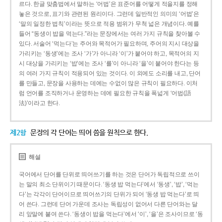
르다. 한글 맞춤법에서 말하는 ‘어법’은 표준어를 어떻게 적을지를 정해
놓은 것으로, 표기와 관련된 원리이다. 그런데 일반적인 의미의 ‘어법’은
‘말의 일정한 법칙’이라는 뜻으로 적용 범위가 무척 넓은 개념이다. 예를
들어 “동생이 밥을 먹는다.”라는 문장에서는 여러 가지 규칙을 찾아볼 수
있다. 서술어 ‘먹는다’는 주어와 목적어가 필요하며, 주어의 지시 대상을
가리키는 ‘동생’에는 조사 ‘가’가 아니라 ‘이’가 붙어야 하고, 목적어의 지
시 대상을 가리키는 ‘밥’에는 조사 ‘를’이 아니라 ‘을’이 붙어야 한다는 등
의 여러 가지 규칙이 적용되어 있는 것이다. 이 외에도 소리를 내고, 단어
를 만들고, 문장을 사용하는 데에는 수없이 많은 규칙이 필요하다. 이처
럼 언어를 조직하거나 운영하는 데에 필요한 규칙을 폭넓게 ‘어법(語
法)’이라고 한다.
제2항
문장의 각 단어는 띄어 씀을 원칙으로 한다.
해설
국어에서 단어를 단위로 띄어쓰기를 하는 것은 단어가 독립적으로 쓰이
는 말의 최소 단위이기 때문이다. ‘동생 밥 먹는다’에서 ‘동생’, ‘밥’, ‘먹는
다’는 각각이 단어이므로 띄어쓰기의 단위가 되어 ‘동생 밥 먹는다’로 띄
어 쓴다. 그런데 단어 가운데 조사는 독립성이 없어서 다른 단어와는 달
리 앞말에 붙여 쓴다. ‘동생이 밥을 먹는다’에서 ‘이’, ‘을’은 조사이므로 ‘동