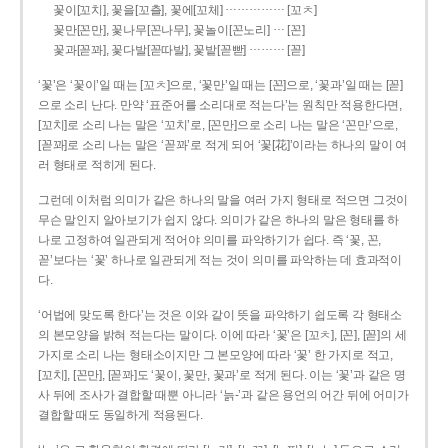
……………
꽃이[꼬치], 꽃을[꼬츨], 꽃에[꼬체]
[꼬ㅊ]
…
꽃만[꼰만], 꽃나무[꼰나무], 꽃놀이[꼰노리]
[꼰]
………
꽃과[꼳꽈], 꽃다발[꼳따발], 꽃밭[꼳빧]
[꼳]
‘꽃’은 ‘꽃이’일 때는 [꼬ㅊ]으로, ‘꽃만’일 때는 [꼰]으로, ‘꽃과’일 때는 [꼳]
으로 소리 난다. 만약 ‘표준어를 소리대로 적는다’는 원칙만 적용한다면,
[꼬치]로 소리 나는 말은 ‘꼬치’로, [꼰만]으로 소리 나는 말은 ‘꼰만’으로,
[꼳꽈]로 소리 나는 말은 ‘꼳꽈’로 적게 되어 ‘꽃[花]’이라는 하나의 말이 여
러 형태로 적히게 된다.
그런데 이처럼 의미가 같은 하나의 말을 여러 가지 형태로 적으면 그것이
무슨 말인지 알아보기가 쉽지 않다. 의미가 같은 하나의 말은 형태를 하
나로 고정하여 일관되게 적어야 의미를 파악하기가 쉽다. 즉 ‘꽃, 꼰,
꼳’보다는 ‘꽃’ 하나로 일관되게 적는 것이 의미를 파악하는 데 효과적이
다.
‘어법에 맞도록 한다’는 것은 이와 같이 뜻을 파악하기 쉽도록 각 형태소
의 본모양을 밝혀 적는다는 말이다. 이에 따라 ‘꽃’은 [꼬ㅊ], [꼰], [꼳]의 세
가지로 소리 나는 형태소이지만 그 본모양에 따라 ‘꽃’ 한 가지로 적고,
[꼬치], [꼰만], [꼳꽈]도 ‘꽃이, 꽃만, 꽃과’로 적게 된다. 이는 ‘꽃’과 같은 명
사 뒤에 조사가 결합할 때뿐 아니라 ‘늙-’과 같은 용언의 어간 뒤에 어미가
결합할 때도 동일하게 적용된다.