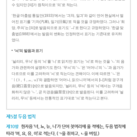
수 있지만 [의]가 원칙이므로 ‘의’로 적는다.
‘한글 마춤법 통일안(1933)’에서는 ‘긔챠, 일긔’와 같이 언어 현실에서 멀
어진 표기를 ‘기차(汽車), 일기(日氣)’로 적을 것을 규정하였다. 그러나 ‘희
망, 주의’는 [의]로 발음되므로 표기도 ‘ㅢ’로 한다고 규정하였다. ‘한글 맞
춤법(1988)’에서는 발음의 변화는 인정하면서 표기는 기존대로 유지하
였다.
‘늬’의 발음과 표기
‘늴리리, 무늬’ 등의 ‘늬’를 ‘니’로 읽지만 표기는 ‘늬’로 하는 것을 ‘ㄴ’의 음
가와 관련하여 설명하기도 한다. ‘무늬’의 ‘ㄴ’은 ‘어머니’의 ‘ㄴ’과 음가가
다르므로 이를 고려하여 ‘늬’로 적는다는 견해이다. 이에 따르면 ‘ㄴ’은
‘ㅣ(ㅑ, ㅕ, ㅛ, ㅠ)’와 결합하면 ‘어머니, 읽으니까’에서의 [니]처럼 경구개
음(硬口蓋音) [ɲ]으로 발음되지만, ‘늴리리, 무늬’ 등의 ‘늬’에서는 구개음
화하지 않은 ‘ㄴ’, 곧 치경음(齒莖音) [n]으로 발음된다. 이를 고려하여 ‘늴
리리, 무늬’ 등에서는 전통적인 표기대로 ‘늬’로 적는다고 본다.
제5절 두음 법칙
제10항
한자음 ‘녀, 뇨, 뉴, 니’가 단어 첫머리에 올 적에는, 두음 법칙에
따라 ‘여, 요, 유, 이’로 적는다. (ㄱ을 취하고, ㄴ을 버림.)