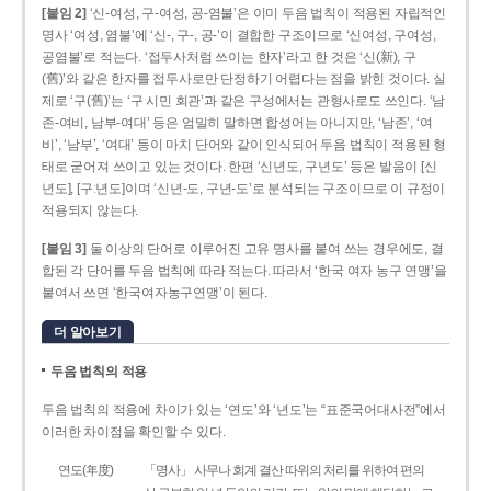
[붙임 2]
‘신-여성, 구-여성, 공-염불’은 이미 두음 법칙이 적용된 자립적인
명사 ‘여성, 염불’에 ‘신-, 구-, 공-’이 결합한 구조이므로 ‘신여성, 구여성,
공염불’로 적는다. ‘접두사처럼 쓰이는 한자’라고 한 것은 ‘신(新), 구
(舊)’와 같은 한자를 접두사로만 단정하기 어렵다는 점을 밝힌 것이다. 실
제로 ‘구(舊)’는 ‘구 시민 회관’과 같은 구성에서는 관형사로도 쓰인다. ‘남
존­-여비, 남부-­여대’ 등은 엄밀히 말하면 합성어는 아니지만, ‘남존’, ‘여
비’, ‘남부’, ‘여대’ 등이 마치 단어와 같이 인식되어 두음 법칙이 적용된 형
태로 굳어져 쓰이고 있는 것이다. 한편 ‘신년도, 구년도’ 등은 발음이 [신
년도], [구ː년도]이며 ‘신년­-도, 구년-­도’로 분석되는 구조이므로 이 규정이
적용되지 않는다.
[붙임 3]
둘 이상의 단어로 이루어진 고유 명사를 붙여 쓰는 경우에도, 결
합된 각 단어를 두음 법칙에 따라 적는다. 따라서 ‘한국 여자 농구 연맹’을
붙여서 쓰면 ‘한국여자농구연맹’이 된다.
더 알아보기
두음 법칙의 적용
두음 법칙의 적용에 차이가 있는 ‘연도’와 ‘년도’는 “표준국어대사전”에서
이러한 차이점을 확인할 수 있다.
연도(年度)
「명사」 사무나 회계 결산 따위의 처리를 위하여 편의