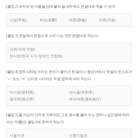
[붙임 2] 외자로 된 이름을 성에 붙여 쓸 경우에도 본음대로 적을 수 있다.
신립(申砬)
최린(崔麟)
채륜(蔡倫)
하륜(河崙)
[붙임 3] 준말에서 본음으로 소리 나는 것은 본음대로 적는다.
국련(국제 연합)
한시련(한국 시각 장애인 연합회)
[붙임 4] 접두사처럼 쓰이는 한자가 붙어서 된 말이나 합성어에서, 뒷말의 첫소리가
‘ㄴ’ 또는 ‘ㄹ’ 소리로 나더라도 두음 법칙에 따라 적는다.
역이용(逆利用)
연이율(年利率)
열역학(熱力學)
해외여행(海外旅行)
[붙임 5] 둘 이상의 단어로 이루어진 고유 명사를 붙여 쓰는 경우나 십진법에 따라
쓰는 수(數)도 붙임 4에 준하여 적는다.
서울여관
신흥이발관