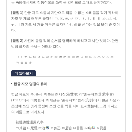
는 속담에서처럼 전통적으로 쓰여 온 것이므로 그대로 유지하였다.
[붙임 1]
한글 자모 스물넉 자만으로 적을 수 없는 소리들을 적기 위하여,
자모 두 개를 어우른 글자인 ‘ㄲ, ㄸ, ㅃ, ㅆ, ㅉ’, ‘ㅐ, ㅒ, ㅔ, ㅖ, ㅘ, ㅚ, ㅝ,
ㅟ, ㅢ’와 자모 세 개를 어우른 글자인 ‘ㅙ, ㅞ’를 쓴다는 것을 보여 준 것이
다.
[붙임 2]
사전에 올릴 적의 순서를 명확하게 하려고 제시한 것이다. 한편
받침 글자의 순서는 아래와 같다.
ㄱ ㄲ ㄳ ㄴ ㄵ ㄶ ㄷ ㄹ ㄺ ㄻ ㄼ ㄽ ㄾ ㄿ ㅀ ㅁ ㅂ ㅄ ㅅ ㅆ ㅇ ㅈ ㅊ
ㅋ ㅌ ㅍ ㅎ
더 알아보기
한글 자모 명칭의 유래
한글 자모의 수, 순서, 이름은 최세진(崔世珍)의 “훈몽자회(訓蒙字會)
(1527)”에서 비롯한다. 최세진은 “훈몽자회” 범례(凡例)에서 한글 자모가
초성에 쓰인 것과 종성에 쓰인 것을 짝을 지어 표시했는데, 그것이 자모
의 이름으로 이어졌다.
初聲終聲通用八字
ㄱ其役 ㄴ尼隱 ㄷ池
ㄹ梨乙 ㅁ眉音 ㅂ非邑 ㅅ時
ㆁ異凝