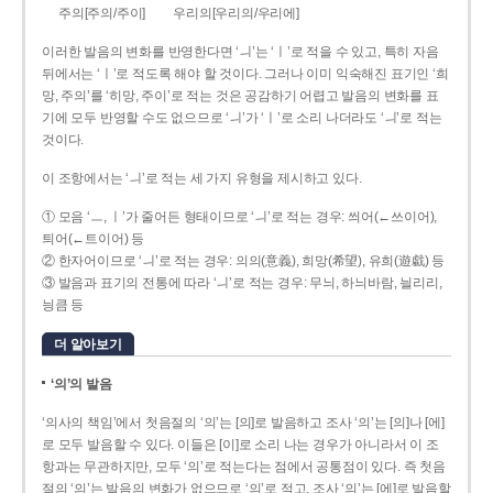
주의[주의/주이]
우리의[우리의/우리에]
이러한 발음의 변화를 반영한다면 ‘ㅢ’는 ‘ㅣ’로 적을 수 있고, 특히 자음
뒤에서는 ‘ㅣ’로 적도록 해야 할 것이다. 그러나 이미 익숙해진 표기인 ‘희
망, 주의’를 ‘히망, 주이’로 적는 것은 공감하기 어렵고 발음의 변화를 표
기에 모두 반영할 수도 없으므로 ‘ㅢ’가 ‘ㅣ’로 소리 나더라도 ‘ㅢ’로 적는
것이다.
이 조항에서는 ‘ㅢ’로 적는 세 가지 유형을 제시하고 있다.
① 모음 ‘ㅡ, ㅣ’가 줄어든 형태이므로 ‘ㅢ’로 적는 경우: 씌어(←쓰이어),
틔어(←트이어) 등
② 한자어이므로 ‘ㅢ’로 적는 경우: 의의(意義), 희망(希望), 유희(遊戱) 등
③ 발음과 표기의 전통에 따라 ‘ㅢ’로 적는 경우: 무늬, 하늬바람, 늴리리,
닁큼 등
더 알아보기
‘의’의 발음
‘의사의 책임’에서 첫음절의 ‘의’는 [의]로 발음하고 조사 ‘의’는 [의]나 [에]
로 모두 발음할 수 있다. 이들은 [이]로 소리 나는 경우가 아니라서 이 조
항과는 무관하지만, 모두 ‘의’로 적는다는 점에서 공통점이 있다. 즉 첫음
절의 ‘의’는 발음의 변화가 없으므로 ‘의’로 적고, 조사 ‘의’는 [에]로 발음할