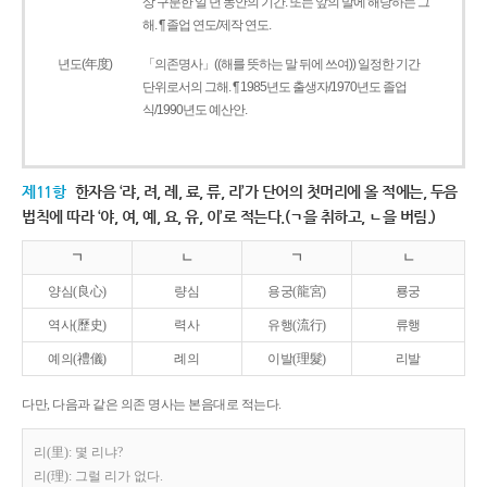
상 구분한 일 년 동안의 기간. 또는 앞의 말에 해당하는 그
해. ¶ 졸업 연도/제작 연도.
년도(年度)
「의존명사」((해를 뜻하는 말 뒤에 쓰여)) 일정한 기간
단위로서의 그해. ¶ 1985년도 출생자/1970년도 졸업
식/1990년도 예산안.
제11항
한자음 ‘랴, 려, 례, 료, 류, 리’가 단어의 첫머리에 올 적에는, 두음
법칙에 따라 ‘야, 여, 예, 요, 유, 이’로 적는다.(ㄱ을 취하고, ㄴ을 버림.)
ㄱ
ㄴ
ㄱ
ㄴ
양심(良心)
량심
용궁(龍宮)
룡궁
역사(歷史)
력사
유행(流行)
류행
예의(禮儀)
례의
이발(理髮)
리발
다만, 다음과 같은 의존 명사는 본음대로 적는다.
리(里): 몇 리냐?
리(理): 그럴 리가 없다.