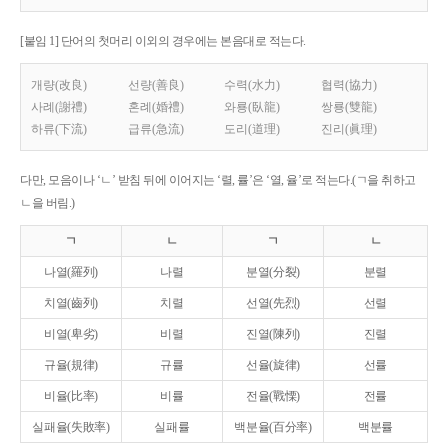
[붙임 1] 단어의 첫머리 이외의 경우에는 본음대로 적는다.
개량(改良)
선량(善良)
수력(水力)
협력(協力)
사례(謝禮)
혼례(婚禮)
와룡(臥龍)
쌍룡(雙龍)
하류(下流)
급류(急流)
도리(道理)
진리(眞理)
다만, 모음이나 ‘ㄴ’ 받침 뒤에 이어지는 ‘렬, 률’은 ‘열, 율’로 적는다.(ㄱ을 취하고
ㄴ을 버림.)
ㄱ
ㄴ
ㄱ
ㄴ
나열(羅列)
나렬
분열(分裂)
분렬
치열(齒列)
치렬
선열(先烈)
선렬
비열(卑劣)
비렬
진열(陳列)
진렬
규율(規律)
규률
선율(旋律)
선률
비율(比率)
비률
전율(戰慄)
전률
실패율(失敗率)
실패률
백분율(百分率)
백분률