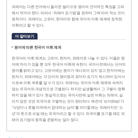
외래어는 다른 언어에서 들어온 말이므로 원어의 언어적인 특징을 고려
해서 적어야 한다. 따라서 ‘외래어 표기법’을 정하여 그에 따라 적는 것이
원칙이다. 외래어는 고유어, 한자어와 함께 국어의 어휘 체계에 정착한
어휘라고 할 수 있다.
더 알아보기
원어에 따른 한국어 어휘 체계
한국어의 어휘 체계는 고유어, 한자어, 외래어로 나눌 수 있다. 이들은 원
어에 차이가 있을 뿐 모두 한국어 어휘에 속한다. 국어사전에서는 단어의
원어를 밝히고 있다. 고유어에는 원어가 제시되어 있지 않고 한자어에는
한자가, 외래어에는 각 단어의 원어명과 로마자 표기가 제시되어 있어서
이로써 어휘 부류를 알 수가 있다. 외래어는 국어의 어휘 체계에 속하지
않는 외국어와 개념적으로 구별된다. 하지만 실생활에서 그 구별이 명확
하지 않을 때가 있다. 현실적으로는 국어사전에 실린 어휘는 외래어, 실
리지 않은 것은 외국어로 구별하는 것이 편리하다. 예컨대 ‘보이(boy)’가
‘식당이나 호텔 따위에서 접대하는 남자’를 의미할 때는 외래어지만 ‘소
년’의 뜻으로 쓰일 때는 외국어라고 할 수 있다. 외국어를 표기할 때도 외
래어 표기법의 원칙을 준용하는 일이 많다.