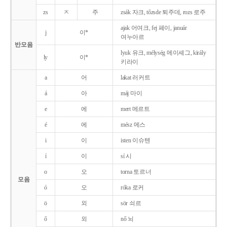
zs
ㅈ
주
zsák 자크, tőzsde 퇴주데, rozs 로주
ajak 어여크, fej 페이, január
j
이*
여누아르
반모음
lyuk 유크, mélység 메이셰그, király
ly
이*
키라이
a
어
lakat 러커트
á
아
máj 마이
e
에
mert 메르트
é
에
mész 메스
i
이
isten 이슈텐
í
이
sí 시
o
오
torna 토르너
모음
ó
오
róka 로커
ö
외
sör 쇠르
ő
외
nő 뇌