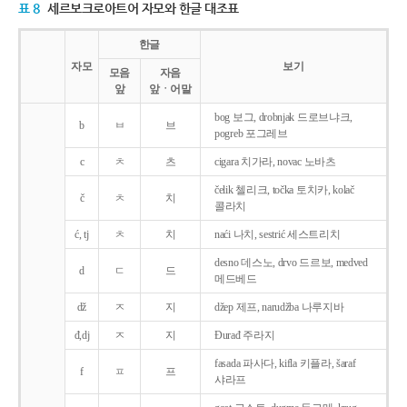
표 8
세르보크로아트어 자모와 한글 대조표
한글
자모
보기
모음
자음
앞
앞ㆍ어말
bog 보그, drobnjak 드로브냐크,
b
ㅂ
브
pogreb 포그레브
c
ㅊ
츠
cigara 치가라, novac 노바츠
čelik 첼리크, točka 토치카, kolač
č
ㅊ
치
콜라치
ć, tj
ㅊ
치
naći 나치, sestrić 세스트리치
desno 데스노, drvo 드르보, medved
d
ㄷ
드
메드베드
dž
ㅈ
지
džep 제프, narudžba 나루지바
đ,dj
ㅈ
지
Ðurađ 주라지
fasada 파사다, kifla 키플라, šaraf
f
ㅍ
프
샤라프