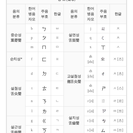
한어
한어
음의
주음
음의
주음
병음
한글
병음
한글
분류
부호
분류
부호
자모
자모
b
ㅂ
j
ㅈ
중순성
설면성
p
ㅍ
q
ㅊ
重脣聲
舌面聲
m
ㅁ
x
ㅅ
zh
순치성*
f
ㅍ
ㅈ [즈]
[zhi]
ch
d
ㄷ
ㅊ [츠]
교설첨성
[chi]
翹舌尖聲
sh
t
ㅌ
ㅅ [스]
설첨성
[shi]
舌尖聲
ㄖ
n
ㄴ
r [ri]
ㄹ [르]
l
ㄹ
z [zi]
ㅉ [쯔]
설치성
g
ㄱ
c [ci]
ㅊ [츠]
舌齒聲
설근성
k
ㅋ
s [si]
ㅆ [쓰]
舌根聲