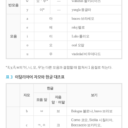
w
오ㆍ우*
―
walkirias 왈키리아스
반모음
y
이*
―
yungla 융글라
a
아
braceo 브라세오
e
에
reloj 렐로
모음
i
이
Lulio 룰리오
o
오
ocal 오칼
u
우
viudedad 비우데다드
* ll, y, ñ, w의 '이, 니, 오, 우'는 다른 모음과 결합할 때 합쳐서 1 음절로 적는다.
표 3
이탈리아어 자모와 한글 대조표
한글
자모
보기
자음
모음 앞
앞ㆍ어말
b
ㅂ
브
Bologna 볼로냐, bravo 브라보
Como 코모, Sicilia 시칠리아,
c
ㅋ, ㅊ
크
Boccaccio 보카치오,