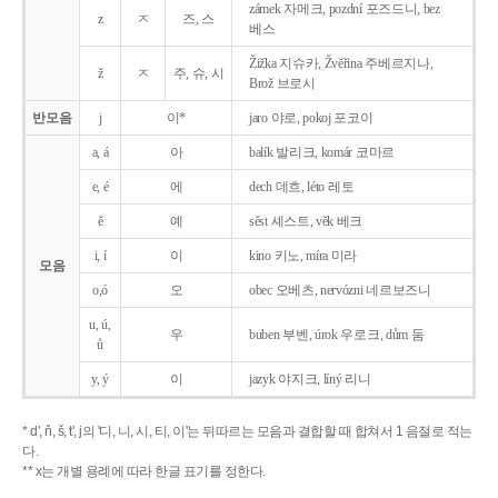
zámek 자메크, pozdní 포즈드니, bez
z
ㅈ
즈, 스
베스
Žižka 지슈카, Žvěřina 주베르지나,
ž
ㅈ
주, 슈, 시
Brož 브로시
반모음
j
이*
jaro 야로, pokoj 포코이
a, á
아
balík 발리크, komár 코마르
e, é
에
dech 데흐, léto 레토
ě
예
sěst 셰스트, věk 베크
i, í
이
kino 키노, míra 미라
모음
o,ó
오
obec 오베츠, nervózni 네르보즈니
u, ú,
우
buben 부벤, úrok 우로크, dům 둠
ů
y, ý
이
jazyk
야지크, líný 리니
* d', ň, š, t', j의 '디, 니, 시, 티, 이'는 뒤따르는 모음과 결합할 때 합쳐서 1 음절로 적는
다.
** x는 개별 용례에 따라 한글 표기를 정한다.