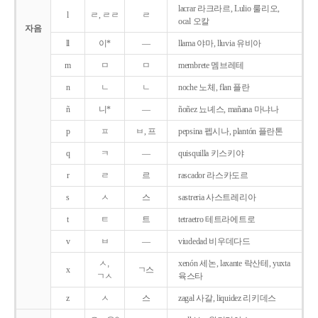
lacrar 라크라르, Lulio 룰리오,
l
ㄹ, ㄹㄹ
ㄹ
ocal 오칼
자음
ll
이*
―
llama 야마, lluvia 유비아
m
ㅁ
ㅁ
membrete 멤브레테
n
ㄴ
ㄴ
noche 노체, flan 플란
ñ
니*
―
ñoñez 뇨녜스, mañana 마냐나
p
ㅍ
ㅂ, 프
pepsina 펩시나, plantón 플란톤
q
ㅋ
―
quisquilla 키스키야
r
ㄹ
르
rascador 라스카도르
s
ㅅ
스
sastreria 사스트레리아
t
ㅌ
트
tetraetro 테트라에트로
v
ㅂ
―
viudedad 비우데다드
ㅅ,
xenón 세논, laxante 락산테, yuxta
x
ㄱ스
ㄱㅅ
육스타
z
ㅅ
스
zagal 사갈, liquidez 리키데스