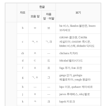
한글
자모
보기
자음
모음 앞
앞ㆍ어말
biz 비스, blandon 블란돈, braceo
b
ㅂ
브
브라세오
colcren 콜크렌, Cecilia
c
ㅋ, ㅅ
ㄱ, 크
세실리아, coccion 콕시온,
bistec 비스텍, dictado 딕타도
ch
ㅊ
―
chicharra 치차라
d
ㄷ
드
felicidad 펠리시다드
f
ㅍ
프
fuga 푸가, fran 프란
ganga 강가, geologia
g
ㄱ, ㅎ
그
헤올로히아, yungla 융글라
h
―
―
hipo 이포, quehacer 케아세르
j
ㅎ
―
jueves 후에베스, reloj 렐로
k
ㅋ
크
kapok 카포크