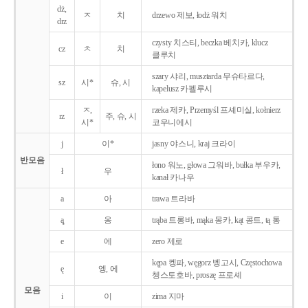
dż,
ㅈ
치
drzewo 제보, łodż 워치
drz
czysty 치스티, beczka 베치카, klucz
cz
ㅊ
치
클루치
szary 샤리, musztarda 무슈타르다,
sz
시*
슈, 시
kapelusz 카펠루시
ㅈ,
rzeka 제카, Przemyśl 프셰미실, kołnierz
rz
주, 슈, 시
시*
코우니에시
j
이*
jasny 야스니, kraj 크라이
반모음
łono 워노, głowa 그워바, bułka 부우카,
ł
우
kanał 카나우
a
아
trawa 트라바
ą̨
옹
trąba 트롱바, mąka 몽카, kąt 콩트, tą 통
e
에
zero 제로
kępa 켕파, węgorz 벵고시, Częstochowa
ę
엥, 에
쳉스토호바, proszę 프로셰
모음
i
이
zima 지마