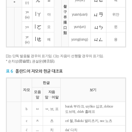
얼
yue
(ue)
웨
*
(r)
촬
ya
구
야
yuan
(uan)
위안
(ia)
류
撮
yo
요
yun
(un)
윈
口
類
ye
예
yong
(iong)
융
(ie)
[ ]는 단독 발음될 경우의 표기임. ( )는 자음이 선행할 경우의 표기임.
* 순치성(脣齒聲), 권설운(捲舌韻).
표 6
폴란드어 자모와 한글 대조표
한글
자모
보기
모음
자음
앞
앞ㆍ어말
burak 부라크, szybko 십코, dobrze
b
ㅂ
ㅂ, 브, 프
도브제, chleb 흘레프
c
ㅊ
츠
cel 첼, Balicki 발리츠키, noc 노츠
ć
ㅡ
치
dać 다치