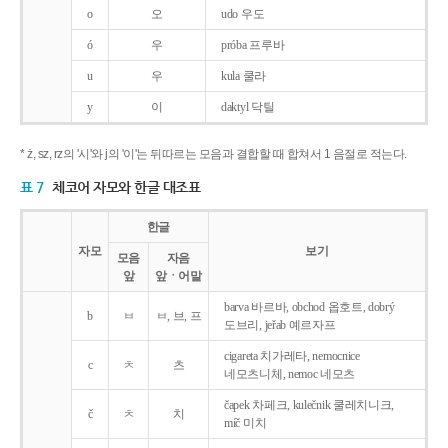
o
오
udo 우도
ó
우
próba 프루바
u
우
kula 쿨라
y
이
daktyl 닥틸
* ż, sz, rz의 '시'와 j의 '이'는 뒤따르는 모음과 결합할 때 합쳐서 1 음절로 적는다.
표 7
체코어 자모와 한글 대조표
한글
자모
보기
모음
자음
앞
앞ㆍ어말
barva 바르바, obchod 옵호트, dobrý
b
ㅂ
ㅂ, 브, 프
도브리, jeřab 예르자프
cigareta 치가레타, nemocnice
c
ㅊ
츠
네모츠니체, nemoc 네모츠
čapek 차페크, kulečnik 쿨레치니크,
č
ㅊ
치
míč 미치