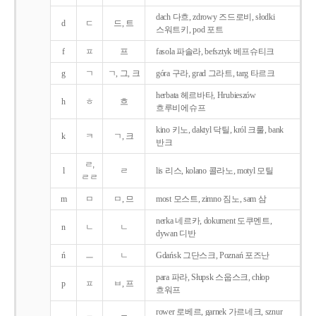
dach 다흐, zdrowy 즈드로비, słodki
d
ㄷ
드, 트
스워트키, pod 포트
f
ㅍ
프
fasola 파솔라, befsztyk 베프슈티크
g
ㄱ
ㄱ, 그, 크
góra 구라, grad 그라트, targ 타르크
herbata 헤르바타, Hrubieszów
h
ㅎ
흐
흐루비에슈프
kino 키노, daktyl 닥틸, król 크룰, bank
k
ㅋ
ㄱ, 크
반크
ㄹ,
l
ㄹ
lis 리스, kolano 콜라노, motyl 모틸
ㄹㄹ
m
ㅁ
ㅁ, 므
most 모스트, zimno 짐노, sam 삼
nerka 네르카, dokument 도쿠멘트,
n
ㄴ
ㄴ
dywan 디반
ń
ㅡ
ㄴ
Gdańsk 그단스크, Poznań 포즈난
para 파라, Słupsk 스웁스크, chłop
p
ㅍ
ㅂ, 프
흐워프
rower 로베르, garnek 가르네크, sznur