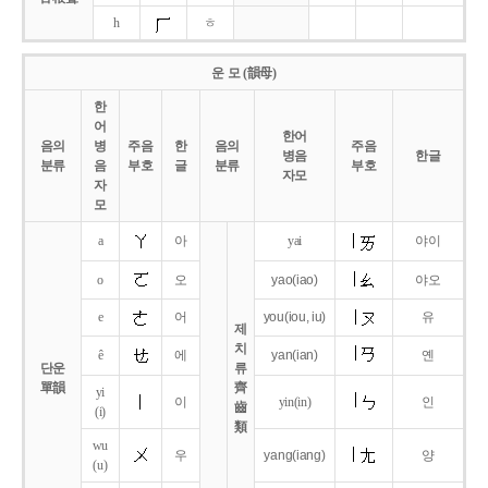
h
ㅎ
운 모 (韻母)
한
어
한어
음의
병
주음
한
음의
주음
병음
한글
분류
음
부호
글
분류
부호
자모
자
모
a
아
yai
야이
o
오
yao
(iao)
야오
e
어
you
(iou,
iu)
유
제
치
ê
에
yan
(ian)
옌
단운
류
單韻
齊
yi
이
yin(in)
인
齒
(i)
類
wu
우
yang
(iang)
양
(u)