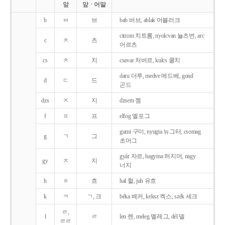
앞
앞ㆍ어말
b
ㅂ
브
bab 버브, ablak 어블러크
citrom 치트롬, nyolcvan 뇰츠번, arc
c
ㅊ
츠
어르츠
cs
ㅊ
치
csavar 처버르, kulcs 쿨치
daru 더루, medve 메드베, gond
d
ㄷ
드
곤드
dzs
ㅈ
지
dzsem 젬
f
ㅍ
프
elfog 엘포그
gumi 구미, nyugta 뉴그터, csomag
g
ㄱ
그
초머그
gyár 자르, hagyma 허지머, nagy
gy
ㅈ
지
너지
h
ㅎ
흐
hal 헐, juh 유흐
k
ㅋ
ㄱ, 크
béka 베커, keksz 켁스, szék 세크
ㄹ,
l
ㄹ
len 렌, meleg 멜레그, dél 델
ㄹㄹ