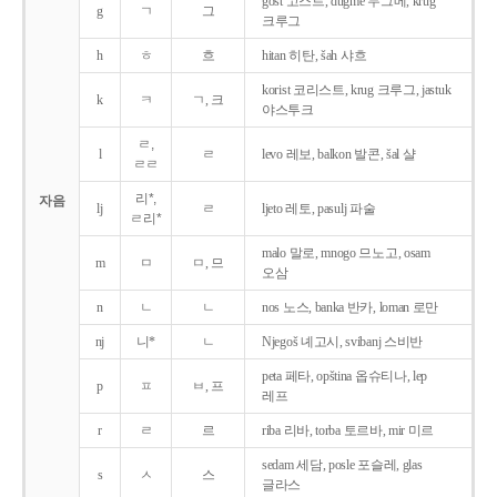
gost 고스트, dugme 두그메, krug
g
ㄱ
그
크루그
h
ㅎ
흐
hitan 히탄, šah 샤흐
korist 코리스트, krug 크루그, jastuk
k
ㅋ
ㄱ, 크
야스투크
ㄹ,
l
ㄹ
levo 레보, balkon 발콘, šal 샬
ㄹㄹ
리*,
자음
lj
ㄹ
ljeto 레토, pasulj 파술
ㄹ리*
malo 말로, mnogo 므노고, osam
m
ㅁ
ㅁ, 므
오삼
n
ㄴ
ㄴ
nos 노스, banka 반카, loman 로만
nj
니*
ㄴ
Njegoš 녜고시, svibanj 스비반
peta 페타, opština 옵슈티나, lep
p
ㅍ
ㅂ, 프
레프
r
ㄹ
르
riba 리바, torba 토르바, mir 미르
sedam 세담, posle 포슬레, glas
s
ㅅ
스
글라스