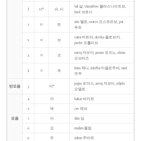
šal 샬, vlasništvo 블라스니슈트보,
š
시*
슈, 시
broš 브로시
telo 텔로, ostrvo 오스트르보, put
t
ㅌ
트
푸트
vatra 바트라, olovka 올로브카,
v
ㅂ
브
proliv 프롤리브
zavoj 자보이, pozno 포즈노, obraz
z
ㅈ
즈
오브라즈
žena 제나, izložba 이즐로주바, muž
ž
ㅈ
주
무주
pojas 포야스, zavoj 자보이, odjelo
반모음
j
이*
오델로
a
아
bakar 바카르
e
에
cev 체브
모음
i
이
dim 딤
o
오
molim 몰림
u
우
zubar 주바르