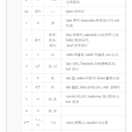
스트로프
qu
크ㅂ
ㅡ
quasi 크바시
ruka 루카, harmonika 하르모니카, mír
r
ㄹ
르
미르
르주,
řeka 르제카, námořník 나모르주니크,
ř
르ㅈ
르슈,
hořký 호르슈키,
르시
kouř 코우르시
s
ㅅ
스
sedlo 세들로, máslo 마슬로, nos 노스
šaty 샤티, Šternberk 슈테른베르크,
š
시*
슈, 시
koš 코시
t
ㅌ
트
tam 탐, matka 마트카, bolest 볼레스트
t'
티*
티
tělo 텔로, štěstí 슈테스티, obět' 오베티
vysoký 비소키, knihovna 크니호브나,
v
ㅂ
브, 프
kov 코프
w
ㅂ
브, 프
ㄱㅅ,
x**
ㄱ스
xerox 제록스, saxofón 삭소폰
ㅈ