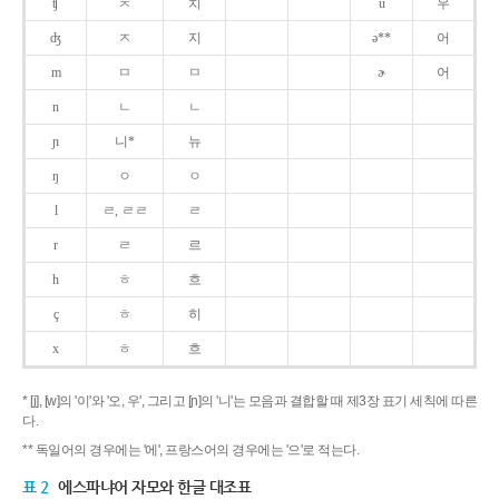
ʧ
ㅊ
치
u
우
ʤ
ㅈ
지
ə**
어
m
ㅁ
ㅁ
ɚ
어
n
ㄴ
ㄴ
ɲ
니*
뉴
ŋ
ㅇ
ㅇ
l
ㄹ, ㄹㄹ
ㄹ
r
ㄹ
르
h
ㅎ
흐
ç
ㅎ
히
x
ㅎ
흐
* [j], [w]의 '이'와 '오, 우', 그리고 [ɲ]의 '니'는 모음과 결합할 때 제3장 표기 세칙에 따른
다.
** 독일어의 경우에는 '에', 프랑스어의 경우에는 '으'로 적는다.
표 2
에스파냐어 자모와 한글 대조표