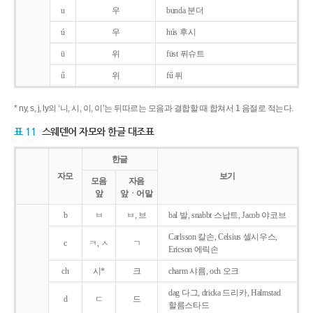
u
우
bunda 분더
ú
우
hús 후시
ü
위
füst 퓌슈트
ű
위
fű 퓌
* ny, s, j, ly의 ‘니, 시, 이, 이’는 뒤따르는 모음과 결합할 때 합쳐서 1 음절로 적는다.
표 11
스웨덴어 자모와 한글 대조표
한글
자모
보기
모음
자음
앞
앞ㆍ어말
b
ㅂ
ㅂ, 브
bal 발, snabbt 스납트, Jacob 야코브
Carlsson 칼손, Celsius 셀시우스,
c
ㅋ, ㅅ
ㄱ
Ericson 에릭손
ch
시*
크
charm 샤름, och 오크
dag 다그, dricka 드리카, Halmstad
d
ㄷ
드
할름스타드