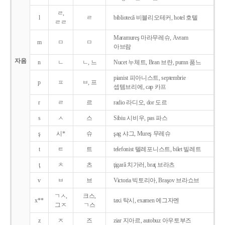
ㄹ,
l
ㄹ
bibliotecǎ 비블리오테커, hotel 호텔
ㄹㄹ
Maramureş 마라무레슈, Avram
m
ㅁ
ㅁ
아브람
자음
n
ㄴ
ㄴ, 느
Nucet 누체트, Bran 브란, pumn 품느
pianist 피아니스트, septembrie
p
ㅍ
ㅂ, 프
셉템브리에, cap 카프
r
ㄹ
르
radio 라디오, dor 도르
s
ㅅ
스
Sibiu 시비우, pas 파스
ş
시*
슈
şag 샤그, Mureş 무레슈
t
ㅌ
트
telefonist 텔레포니스트, bilet 빌레트
ţ
ㅊ
츠
ţigarǎ 치가러, braţ 브라츠
v
ㅂ
브
Victoria 빅토리아, Braşov 브라쇼브
ㄱㅅ,
크스,
x**
taxi 탁시, examen 에그자멘
그ㅈ
ㄱ스
z
ㅈ
즈
ziar 지아르, autobuz 아우토부즈