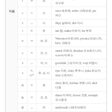
r
ㄹ
르
슈누르
serce 세르체, srebro 스레브로, pas
자음
s
ㅅ
스
파스
ś
ㅡ
시
ślepy 실레피, dziś 지시
t
ㅌ
트
tam 탐, matka 마트카, but 부트
Warszawa 바르샤바, piwnica 피브니차,
w
ㅂ
브, 프
krew 크레프
zamek 자메크, zbrodnia 즈브로드니아,
z
ㅈ
즈, 스
wywóz 비부스
ź
ㅡ
지, 시
gwoździk 그보지지크, więź 비엥시
ㅈ,
żyto 지토, różny 루주니, łyżka 위슈카,
ż
주, 슈, 시
시*
straż 스트라시
chory 호리, kuchnia 쿠흐니아, dach
ch
ㅎ
흐
다흐
dziura 지우라, dzwon 즈본, mosiądz
dz
ㅈ
즈, 츠
모시옹츠
dź
ㅡ
치
niedźwiedź 니에치비에치