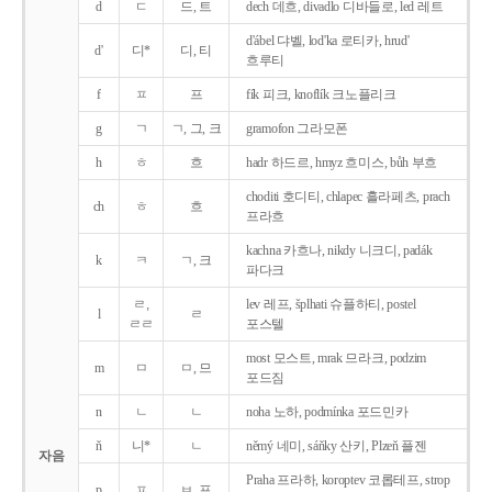
d
ㄷ
드, 트
dech 데흐, divadlo 디바들로, led 레트
d'ábel 댜벨, lod'ka 로티카, hrud'
d'
디*
디, 티
흐루티
f
ㅍ
프
fík 피크, knoflík 크노플리크
g
ㄱ
ㄱ, 그, 크
gramofon 그라모폰
h
ㅎ
흐
hadr 하드르, hmyz 흐미스, bůh 부흐
choditi 호디티, chlapec 흘라페츠, prach
ch
ㅎ
흐
프라흐
kachna 카흐나, nikdy 니크디, padák
k
ㅋ
ㄱ, 크
파다크
ㄹ,
lev 레프, šplhati 슈플하티, postel
l
ㄹ
ㄹㄹ
포스텔
most 모스트, mrak 므라크, podzim
m
ㅁ
ㅁ, 므
포드짐
n
ㄴ
ㄴ
noha 노하, podmínka 포드민카
ň
니*
ㄴ
němý 네미, sáňky 산키, Plzeň 플젠
자음
Praha 프라하, koroptev 코롭테프, strop
p
ㅍ
ㅂ, 프