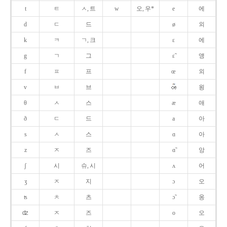
t
ㅌ
ㅅ, 트
w
오, 우*
e
에
d
ㄷ
드
ø
외
k
ㅋ
ㄱ, 크
ɛ
에
g
ㄱ
그
ɛ̃
앵
f
ㅍ
프
œ
외
v
ㅂ
브
욍
θ
ㅅ
스
æ
애
ð
ㄷ
드
a
아
s
ㅅ
스
ɑ
아
z
ㅈ
즈
ɑ̃
앙
ʃ
시
슈, 시
ʌ
어
ʒ
ㅈ
지
ɔ
오
ʦ
ㅊ
츠
ɔ̃
옹
ʣ
ㅈ
즈
o
오