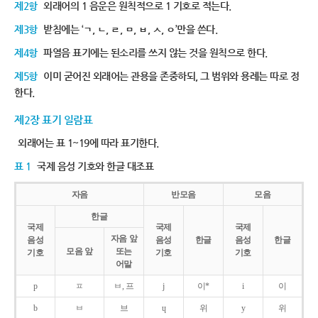
제2항
외래어의 1 음운은 원칙적으로 1 기호로 적는다.
제3항
받침에는 ‘ㄱ, ㄴ, ㄹ, ㅁ, ㅂ, ㅅ, ㅇ’만을 쓴다.
제4항
파열음 표기에는 된소리를 쓰지 않는 것을 원칙으로 한다.
제5항
이미 굳어진 외래어는 관용을 존중하되, 그 범위와 용례는 따로 정
한다.
제2장 표기 일람표
외래어는 표 1~19에 따라 표기한다.
표 1
국제 음성 기호와 한글 대조표
자음
반모음
모음
한글
국제
국제
국제
자음 앞
음성
음성
한글
음성
한글
모음 앞
또는
기호
기호
기호
어말
p
ㅍ
ㅂ, 프
j
이*
i
이
b
ㅂ
브
ɥ
위
y
위