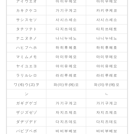
ア イ ウ エ オ
아 이 우 에 오
아 이 우 에 오
カ キ ク ケ コ
가 기 구 게 고
카 키 쿠 케 코
サ シ ス セ ソ
사 시 스 세 소
사 시 스 세 소
タ チ ツ テ ト
다 지 쓰 데 도
타 치 쓰 테 토
ナ ニ ヌ ネ ノ
나 니 누 네 노
나 니 누 네 노
ハ ヒ フ ヘ ホ
하 히 후 헤 호
하 히 후 헤 호
マ ミ ム メ モ
마 미 무 메 모
마 미 무 메 모
ヤ イ ユ エ ヨ
야 이 유 에 요
야 이 유 에 요
ラ リ ル レ ロ
라 리 루 레 로
라 리 루 레 로
ワ (ヰ) ウ (ヱ) ヲ
와 (이) 우 (에) 오
와 (이) 우 (에) 오
ン
ㄴ
ガ ギ グ ゲ ゴ
가 기 구 게 고
가 기 구 게 고
ザ ジ ズ ゼ ゾ
자 지 즈 제 조
자 지 즈 제 조
ダ ヂ ヅ デ ド
다 지 즈 데 도
다 지 즈 데 도
バ ビ ブ ベ ボ
바 비 부 베 보
바 비 부 베 보