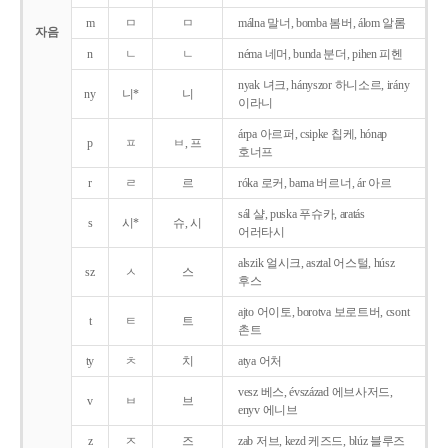
m
ㅁ
ㅁ
málna 말너, bomba 봄버, álom 알롬
자음
n
ㄴ
ㄴ
néma 네머, bunda 분더, pihen 피헨
nyak 녀크, hányszor 하니소르, irány
ny
니*
니
이라니
árpa 아르퍼, csipke 칩케, hónap
p
ㅍ
ㅂ, 프
호너프
r
ㄹ
르
róka 로커, barna 버르너, ár 아르
sál 샬, puska 푸슈카, aratás
s
시*
슈, 시
어러타시
alszik 얼시크, asztal 어스털, húsz
sz
ㅅ
스
후스
ajto 어이토, borotva 보로트버, csont
t
ㅌ
트
촌트
ty
ㅊ
치
atya 어처
vesz 베스, évszázad 에브사저드,
v
ㅂ
브
enyv 에니브
z
ㅈ
즈
zab 저브, kezd 케즈드, blúz 블루즈