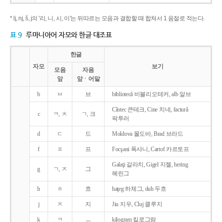
* lj, nj, š, j의 '리, 니, 시, 이'는 뒤따르는 모음과 결합할 때 합쳐서 1 음절로 적는다.
표 9
루마니아어 자모와 한글 대조표
한글
자모
보기
모음
자음
앞
앞ㆍ어말
b
ㅂ
브
bibliotecǎ 비블리오테커, alb 알브
Cîntec 큰테크, Cine 치네, facturǎ
c
ㅋ, ㅊ
ㄱ, 크
팍투러
d
ㄷ
드
Moldova 몰도바, Brad 브라드
f
ㅍ
프
Focşani 폭샤니, Cartof 카르토프
Galaţi 갈라치, Gigel 지젤, hering
g
ㄱ, ㅈ
그
헤린그
h
ㅎ
흐
haţeg 하체그, duh 두흐
j
ㅈ
지
Jiu 지우, Cluj 클루지
k
ㅋ
ㅡ
kilogram 킬로그람