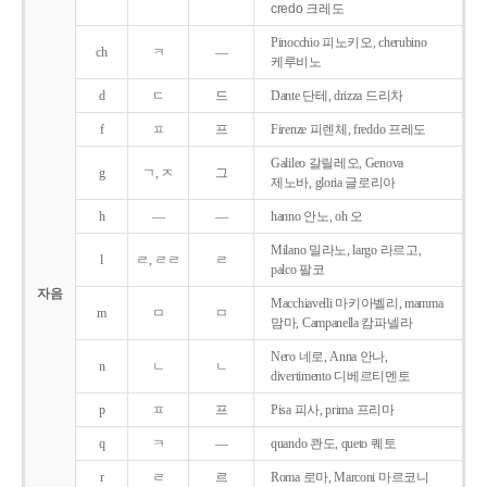
credo 크레도
Pinocchio 피노키오, cherubino
ch
ㅋ
―
케루비노
d
ㄷ
드
Dante 단테, drizza 드리차
f
ㅍ
프
Firenze 피렌체, freddo 프레도
Galileo 갈릴레오, Genova
g
ㄱ, ㅈ
그
제노바, gloria 글로리아
h
―
―
hanno 안노, oh 오
Milano 밀라노, largo 라르고,
l
ㄹ, ㄹㄹ
ㄹ
palco 팔코
자음
Macchiavelli 마키아벨리, mamma
m
ㅁ
ㅁ
맘마, Campanella 캄파넬라
Nero 네로, Anna 안나,
n
ㄴ
ㄴ
divertimento 디베르티멘토
p
ㅍ
프
Pisa 피사, prima 프리마
q
ㅋ
―
quando 콴도, queto 퀘토
r
ㄹ
르
Roma 로마, Marconi 마르코니