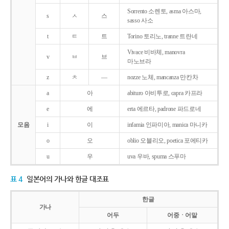
Sorrento 소렌토, asma 아스마,
s
ㅅ
스
sasso 사소
t
ㅌ
트
Torino 토리노, tranne 트란네
Vivace 비바체, manovra
v
ㅂ
브
마노브라
z
ㅊ
―
nozze 노체, mancanza 만칸차
a
아
abituro 아비투로, capra 카프라
e
에
erta 에르타, padrone 파드로네
모음
i
이
infamia 인파미아, manica 마니카
o
오
oblio 오블리오, poetica 포에티카
u
우
uva 우바, spuma 스푸마
표 4
일본어의 가나와 한글 대조표
한글
가나
어두
어중ㆍ어말