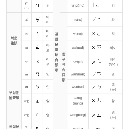
yu
위
ying
(ing)
잉
(u)
아
ai
wa
(ua)
와
이
에
ei
wo
(uo)
워
결
이
복운
합
複韻
운
아
ao
wai
(uai)
와이
모
오
합
結
어
구
웨이
合
ou
wei
(ui)
우
류
(우이)
韻
合
母
an
안
wan
(uan)
완
口
類
원
en
언
wen
(un)
(운)
부성운
附聲韻
wang
ang
앙
왕
(uang)
웡
eng
엉
weng
(ong)
(웅)
권설운
er