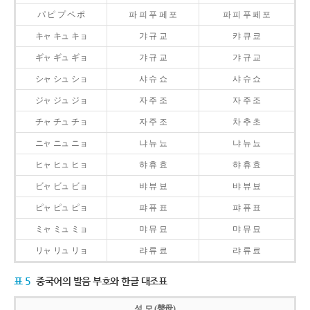
パ ピ プ ペ ポ
파 피 푸 페 포
파 피 푸 페 포
キャ キュ キョ
갸 규 교
캬 큐 쿄
ギャ ギュ ギョ
갸 규 교
갸 규 교
シャ シュ ショ
샤 슈 쇼
샤 슈 쇼
ジャ ジュ ジョ
자 주 조
자 주 조
チャ チュ チョ
자 주 조
차 추 초
ニャ ニュ ニョ
냐 뉴 뇨
냐 뉴 뇨
ヒャ ヒュ ヒョ
햐 휴 효
햐 휴 효
ビャ ビュ ビョ
뱌 뷰 뵤
뱌 뷰 뵤
ピャ ピュ ピョ
퍄 퓨 표
퍄 퓨 표
ミャ ミュ ミョ
먀 뮤 묘
먀 뮤 묘
リャ リュ リョ
랴 류 료
랴 류 료
표 5
중국어의 발음 부호와 한글 대조표
성 모 (聲母)