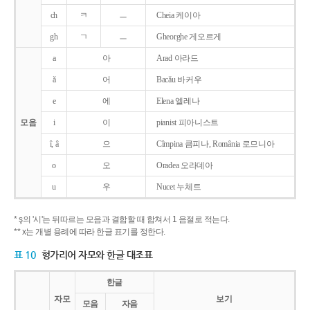
ch
ㅋ
ㅡ
Cheia 케이아
gh
ㄱ
ㅡ
Gheorghe 게오르게
a
아
Arad 아라드
ǎ
어
Bacǎu 바커우
e
에
Elena 엘레나
모음
i
이
pianist 피아니스트
î, â
으
Cîmpina 큼피나, România 로므니아
o
오
Oradea 오라데아
u
우
Nucet 누체트
* ş의 '시'는 뒤따르는 모음과 결합할 때 합쳐서 1 음절로 적는다.
** x는 개별 용례에 따라 한글 표기를 정한다.
표 10
헝가리어 자모와 한글 대조표
한글
자모
보기
모음
자음