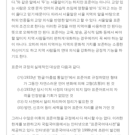
다.”와 같은 말에서 ‘두’는 서울말이기는 하지만 표준어는 아니다. 교양 있
는 사람은 오랜 문자 언어의 관습적 쓰임에 영향을 받아 ‘도’라고 쓰는 것
이 옳다고 믿기 때문이다. 따라서 서울말은 서울 지역의 말을 바탕으로
하되 언중들의 교양 의식을 반영한 말이라고 할 수 있다. 서울말을 표준
어의 조건으로 한다는 이러한 규정을 어떤 지역어를 사용하면 안 된다는
뜻으로 오해하면 안 된다. 표준어는 교육, 방송, 공식적 담화 등에서 써야
할 말이지 지역 사람들끼리 편하게 대화하는 경우에까지 꼭 써야 하는 말
이 아니다. 오히려 여러 지역어는 지역의 문화적 가치를 보존하는 소중한
자산이기도 하고 지역 사람들의 연대 의식을 강화하는 긍정적 기능을 하
기도 한다.
표준어 규정의 실제적인 대상은 다음과 같다.
(가) 1933년 ‘한글 마춤법 통일안’에서 표준어로 규정하였던 형태
가 그동안 자연스러운 언어 변화에 의해 고형(古形)이 된 것
(나) 1933년 당시 미처 사정의 대상이 되지 않아 표준어로서의 자
격을 인정받을 기회가 없었던 것
(다) 각 사전에서 달리 처리하여 정리가 필요한 것
(라) 방언, 신조어 등이 세력을 얻어 표준어 자리를 굳혀 가던 것
그러나 수많은 어휘의 표준어형을 규정에서 다 예시할 수는 없다. 이러한
한계를 보완하고자 국립국어원에서는 인터넷으로 “표준국어대사전”을
제공하고 있다. 인터넷판 “표준국어대사전”은 1999년에 초판이 발간된