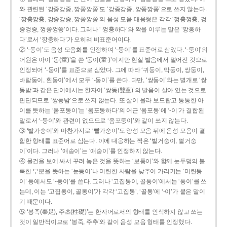
와 관련된 ‘강중강중, 깡쭝깡쭝’도 ‘강종강종, 깡쫑깡쫑’으로 쓰지 않는다.
‘깡충깡충, 강중강중, 깡쭝깡쭝’의 음성 모음 대응형은 각각 ‘껑충껑충, 겅
중겅중, 껑쭝껑쭝’이다. 그러나 ‘ 껑충하다’와 짝을 이루는 말은 ‘깡총하
다’로서 ‘깡충하다’가 오히려 비표준어이다.
② ‘-동이’도 음성 모음화를 인정하여 ‘-둥이’를 표준어로 삼았다. ‘-둥이’의
어원은 아이 ‘동(童)’을 쓴 ‘동이(童-)’이지만 현실 발음에서 멀어진 것으로
인정되어 ‘-둥이’를 표준으로 삼았다. 그에 따라 ‘귀둥이, 막둥이, 쌍둥이,
바람둥이, 흰둥이’에서 모두 ‘-둥이’를 쓴다. 다만, ‘쌍둥이’와는 별개로 ‘쌍
동밤’과 같은 단어에서는 한자어 ‘쌍동(雙童)’의 발음이 살아 있는 것으로
판단되므로 ‘쌍둥밤’으로 쓰지 않는다. 또 살이 올라 보드랍고 통통한 아
이를 뜻하는 ‘옴포동이’는 ‘옴포동하다’의 어근 ‘옴포동’에 ‘-이’가 결합된
말로서 ‘-둥이’와 관련이 없으므로 ‘옴포둥이’와 같이 쓰지 않는다.
③ ‘발가숭이’와 마찬가지로 ‘빨가숭이’도 양성 모음 뒤에 음성 모음이 결
합한 형태를 표준어로 삼는다. 이에 대응하는 짝은 ‘벌거숭이, 뻘거숭
이’이다. 그러나 ‘애송이’는 ‘애숭이’를 인정하지 않는다.
④ 물건을 보에 싸서 꾸려 놓은 것을 뜻하는 ‘보퉁이’와 함께 눈두덩의 불
룩한 부분을 뜻하는 ‘눈퉁이’나 미련한 사람을 낮추어 가리키는 ‘미련퉁
이’ 등에서도 ‘-퉁이’를 쓴다. 그러나 ‘고집통이, 골통이’에서는 ‘통이’를 쓰
는데, 이는 ‘고집통이, 골통이’가 각각 ‘고집통’, ‘골통’에 ‘-이’가 붙은 말이
기 때문이다.
⑤ ‘봉족(奉足), 주초(柱礎)’는 한자어로서의 형태를 인식하지 않고 쓰는
것이 일반적이므로 ‘봉죽, 주추’와 같이 음성 모음 형태를 인정했다.