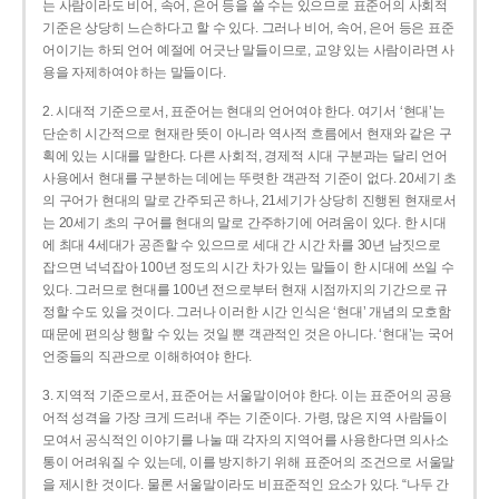
는 사람이라도 비어, 속어, 은어 등을 쓸 수는 있으므로 표준어의 사회적
기준은 상당히 느슨하다고 할 수 있다. 그러나 비어, 속어, 은어 등은 표준
어이기는 하되 언어 예절에 어긋난 말들이므로, 교양 있는 사람이라면 사
용을 자제하여야 하는 말들이다.
2. 시대적 기준으로서, 표준어는 현대의 언어여야 한다. 여기서 ‘현대’는
단순히 시간적으로 현재란 뜻이 아니라 역사적 흐름에서 현재와 같은 구
획에 있는 시대를 말한다. 다른 사회적, 경제적 시대 구분과는 달리 언어
사용에서 현대를 구분하는 데에는 뚜렷한 객관적 기준이 없다. 20세기 초
의 구어가 현대의 말로 간주되곤 하나, 21세기가 상당히 진행된 현재로서
는 20세기 초의 구어를 현대의 말로 간주하기에 어려움이 있다. 한 시대
에 최대 4세대가 공존할 수 있으므로 세대 간 시간 차를 30년 남짓으로
잡으면 넉넉잡아 100년 정도의 시간 차가 있는 말들이 한 시대에 쓰일 수
있다. 그러므로 현대를 100년 전으로부터 현재 시점까지의 기간으로 규
정할 수도 있을 것이다. 그러나 이러한 시간 인식은 ‘현대’ 개념의 모호함
때문에 편의상 행할 수 있는 것일 뿐 객관적인 것은 아니다. ‘현대’는 국어
언중들의 직관으로 이해하여야 한다.
3. 지역적 기준으로서, 표준어는 서울말이어야 한다. 이는 표준어의 공용
어적 성격을 가장 크게 드러내 주는 기준이다. 가령, 많은 지역 사람들이
모여서 공식적인 이야기를 나눌 때 각자의 지역어를 사용한다면 의사소
통이 어려워질 수 있는데, 이를 방지하기 위해 표준어의 조건으로 서울말
을 제시한 것이다. 물론 서울말이라도 비표준적인 요소가 있다. “나두 간