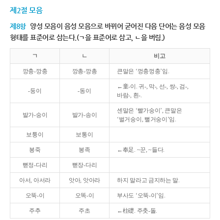
제2절 모음
제8항
양성 모음이 음성 모음으로 바뀌어 굳어진 다음 단어는 음성 모음
형태를 표준어로 삼는다.(ㄱ을 표준어로 삼고, ㄴ을 버림.)
ㄱ
ㄴ
비고
깡충-깡충
깡총-깡총
큰말은 ‘껑충껑충’임.
←童-이. 귀-, 막-, 선-, 쌍-, 검-,
-둥이
-동이
바람-, 흰-.
센말은 ‘빨가숭이’, 큰말은
발가-숭이
발가-송이
‘벌거숭이, 뻘거숭이’임.
보퉁이
보통이
봉죽
봉족
←奉足. ~꾼, ~들다.
뻗정-다리
뻗장-다리
아서, 아서라
앗아, 앗아라
하지 말라고 금지하는 말.
오뚝-이
오똑-이
부사도 ‘오뚝-이’임.
주추
주초
←柱礎. 주춧-돌.