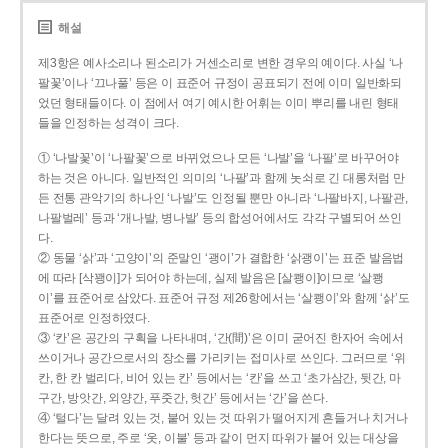
해설
제3항은 예사소리나 된소리가 거센소리로 변한 경우의 예이다. 사실 ‘나
팔꽃’이나 ‘끄나풀’ 등은 이 표준어 규정이 공표되기 전에 이미 일반화되
었던 형태들이다. 이 점에서 여기 예시한 어휘는 이미 뿌리를 내린 형태
들을 인정하는 성격이 크다.
① ‘나발꽃’이 ‘나팔꽃’으로 바뀌었으나 모든 ‘나발’을 ‘나팔’로 바꾸어야
하는 것은 아니다. 일반적인 의미의 ‘나팔’과 함께 놋쇠로 긴 대롱처럼 만
든 전통 관악기의 하나인 ‘나발’도 인정될 뿐만 아니라 ‘나팔바지, 나팔관,
나팔벌레’ 등과 ‘개나발, 병나발’ 등의 합성어에서도 각각 구별되어 쓰인
다.
② 동물 ‘삵’과 ‘고양이’의 준말인 ‘괭이’가 결합한 ‘삵괭이’는 표준 발음법
에 따라 [삭꽹이]가 되어야 하는데, 실제 발음은 [살쾡이]이므로 ‘살쾡
이’를 표준어로 삼았다. 표준어 규정 제26항에서는 ‘살쾡이’와 함께 ‘삵’도
표준어로 인정하였다.
③ ‘칸’은 공간의 구획을 나타내며, ‘간(間)’은 이미 굳어진 한자어 속에서
쓰이거나 공간으로서의 장소를 가리키는 접미사로 쓰인다. 그러므로 ‘위
칸, 한 칸 벌리다, 비어 있는 칸’ 등에서는 ‘칸’을 쓰고 ‘초가삼간, 뒷간, 마
구간, 방앗간, 외양간, 푸줏간, 헛간’ 등에서는 ‘간’을 쓴다.
④ ‘털다’는 달려 있는 것, 붙어 있는 것 따위가 떨어지게 흔들거나 치거나
한다는 뜻으로, 주로 ‘옷, 이불’ 등과 같이 먼지 따위가 붙어 있는 대상을