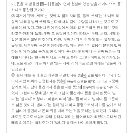
이, 돐을’의 발음인 [돌씨], [돌쓸]이 언어 현실에 있는 발음이 아니므로 ‘돌’
하나로 통합한 것이다.
② 과거에 ‘두째, 세째’는 ‘첫째’와 함께 차례를, ‘둘째, 셋째’는 ‘하나째’와
함께 ‘사과를 벌써 셋째 먹는다’에서와 같이 수량을 나타내는 것으로 구
별하여 써 왔다. 그러나 언어 현실에서 이와 같은 구별은 인위적인 것이
라고 판단되어 ‘둘째, 셋째’로 통합한 것이다. 따라서 ‘두째, 세째, 네째’와
같은 표현은 잘못된 것이다. 다만, ‘두째’가 다른 수 뒤에 오는 ‘열두째, 스
물두째, 서른두째’ 등은 인정하였는데, 이는 받침 ‘ㄹ’ 발음이 분명히 탈락
하는 언어 현실을 근거로 한 것이다. 순서가 첫 번째나 두 번째쯤 되는 차
례를 나타내는 ‘한두째’에서도 ‘두째’로 쓴다. 그러나 이에도 예외가 있는
데, 드물게 쓰이기는 하지만 ‘열두 개째’의 의미로 쓰일 때에는 ‘열둘째’가
인정된다.
③ ‘빌다’에는 원래 물건 따위를 구걸한다는 뜻
과 신
(
밥을 빌러 다니다)
예
이나 사람 따위에 간청한다는 뜻
, 그리고 나중에
(
하늘에 소원을 빌다)
예
갚기로 하고 남의 물건이나 돈을 쓴다는 뜻
이 있
(
친구에게 돈을 빌다)
예
었다. 그런데 나중에 갚기로 하고 남의 물건이나 돈을 쓴다는 뜻의 ‘빌
다’는 ‘빌리다’로 형태가 바뀜에 따라 ‘빌다’를 버리고 ‘빌리다’를 표준어
로 삼은 것이다. ‘빌리다’는 원래 ‘빌다’의 피동형으로서 대가를 받기로 하
고 남에게 물건이나 돈 따위를 내어 주는 것을 뜻하는 말이었다. 그러나
새로운 뜻으로 쓰임에 따라 원래의 의미는 잃어버리게 되었다. 그래서 원
래의 의미로는 ‘빌려주다’가 ‘빌리다’를 대신하여 쓰이게 되었다.