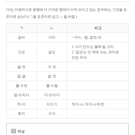
다만, 어원적으로 원형에 더 가까운 형태가 아직 쓰이고 있는 경우에는, 그것을 표
준어로 삼는다.(ㄱ을 표준어로 삼고, ㄴ을 버림.)
ㄱ
ㄴ
비고
갈비
가리
~구이, ~찜, 갈빗-대.
1. 사기 만드는 물레 밑 고리.
갓모
갈모
2. '갈모'는 갓 위에 쓰는, 유지로
만든 우비.
굴-젓
구-젓
말-곁
말-겻
물-수란
물-수랄
밀-뜨리다
미-뜨리다
적-이
저으기
적이-나, 적이나-하면.
휴지
수지
해설