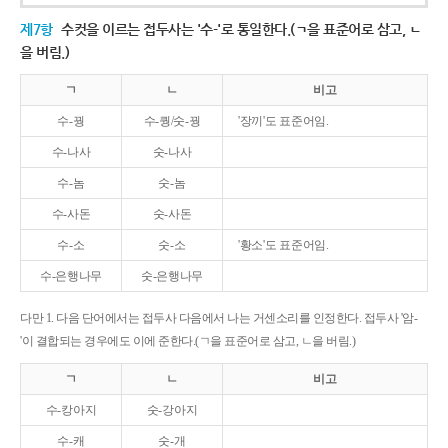
제7항
수컷을 이르는 접두사는 '수-'로 통일한다.(ㄱ을 표준어로 삼고, ㄴ
을 버림.)
ㄱ
ㄴ
비고
수-꿩
수-퀑/숫-꿩
'장끼'도 표준어임.
수-나사
숫-나사
수-놈
숫-놈
수-사돈
숫-사돈
수-소
숫-소
'황소'도 표준어임.
수-은행나무
숫-은행나무
다만 1. 다음 단어에서는 접두사 다음에서 나는 거센소리를 인정한다. 접두사 '암-
'이 결합되는 경우에도 이에 준한다.(ㄱ을 표준어로 삼고, ㄴ을 버림.)
ㄱ
ㄴ
비고
수-캉아지
숫-강아지
수-캐
숫-개