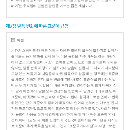
해 우리말에 동화되지 않은 모든 외국어를 포함하는 반면, 이 조항의 ‘외
래어’는 우리말에 편입된 말만을 이르는 좁은 개념이다.
제2장 발음 변화에 따른 표준어 규정
해설
시간의 흐름에 따라 어떤 어휘는 자음과 모음의 발음이 달라지고 길이가
줄어드는 등의 변화를 입게 된다. 어문 규범을 자주 바꾸는 것은 바람직
하지 않으므로 발음에 다소의 변화를 입어도 표준어를 곧바로 바꾸지는
않지만, 발음 변화의 정도가 심하거나 발음이 변한 지 오래되어 대부분의
교양 있는 서울 지역 사람들이 바뀐 발음으로 말을 하는 경우에는 표준어
를 새로이 정하게 된다. 발음 변화에 따라 새로이 표준어를 정하는 방법
에는 두 가지가 있다. 발음이 바뀐 후의 말만 인정하는 방법과 바뀌기 전
의 말과 바뀐 후의 말을 모두 인정하는 방법이다. 앞엣것에 따르면 단수
표준어, 뒤엣것에 따르면 복수 표준어가 된다. 원칙적으로는 언어가 변화
하였으면 단수 표준어로 정해야 하겠으나, 언어의 변화에는 대부분 긴 시
간의 과도기가 있으므로 복수 표준어로 정하는 경우도 있다. 사회가 언어
의 규범적 사용을 점차 유연하게 인식하게 됨에 따라 복수 표준어 역시
점차 확대되고 있다. 이를 반영하여 국립국어원에서는 2011년을 시작으
로 표준어 추가 목록을 발표하고 있고, “표준국어대사전”의 수정ㆍ보완