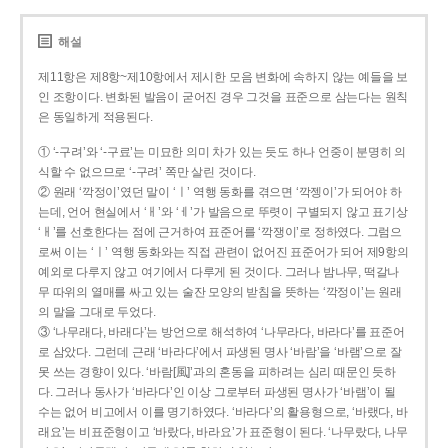
해설
제11항은 제8항~제10항에서 제시한 모음 변화에 속하지 않는 예들을 보
인 조항이다. 변화된 발음이 굳어진 경우 그것을 표준으로 삼는다는 원칙
은 동일하게 적용된다.
① ‘-구려’와 ‘-구료’는 미묘한 의미 차가 있는 듯도 하나 언중이 분명히 의
식할 수 없으므로 ‘-구려’ 쪽만 살린 것이다.
② 원래 ‘깍정이’였던 말이 ‘ㅣ’ 역행 동화를 겪으면 ‘깍젱이’가 되어야 하
는데, 언어 현실에서 ‘ㅐ’와 ‘ㅔ’가 발음으로 뚜렷이 구별되지 않고 표기상
‘ㅐ’를 선호한다는 점에 근거하여 표준어를 ‘깍쟁이’로 정하였다. 그럼으
로써 이는 ‘ㅣ’ 역행 동화와는 직접 관련이 없어진 표준어가 되어 제9항의
예외로 다루지 않고 여기에서 다루게 된 것이다. 그러나 밤나무, 떡갈나
무 따위의 열매를 싸고 있는 술잔 모양의 받침을 뜻하는 ‘깍정이’는 원래
의 말을 그대로 두었다.
③ ‘나무래다, 바래다’는 방언으로 해석하여 ‘나무라다, 바라다’를 표준어
로 삼았다. 그런데 근래 ‘바라다’에서 파생된 명사 ‘바람’을 ‘바램’으로 잘
못 쓰는 경향이 있다. ‘바람[風]’과의 혼동을 피하려는 심리 때문인 듯하
다. 그러나 동사가 ‘바라다’인 이상 그로부터 파생된 명사가 ‘바램’이 될
수는 없어 비고에서 이를 명기하였다. ‘바라다’의 활용형으로, ‘바랬다, 바
래요’는 비표준형이고 ‘바랐다, 바라요’가 표준형이 된다. ‘나무랐다, 나무