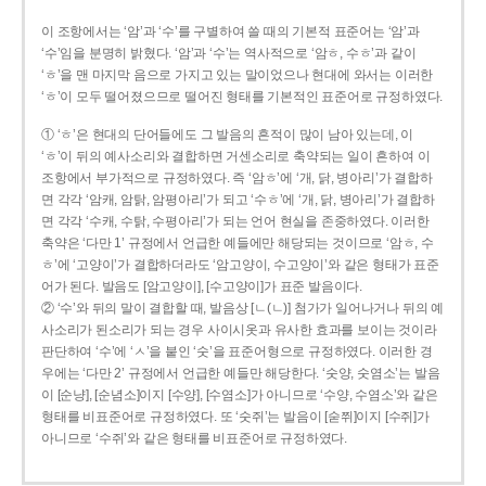
이 조항에서는 ‘암’과 ‘수’를 구별하여 쓸 때의 기본적 표준어는 ‘암’과
‘수’임을 분명히 밝혔다. ‘암’과 ‘수’는 역사적으로 ‘암ㅎ, 수ㅎ’과 같이
‘ㅎ’을 맨 마지막 음으로 가지고 있는 말이었으나 현대에 와서는 이러한
‘ㅎ’이 모두 떨어졌으므로 떨어진 형태를 기본적인 표준어로 규정하였다.
① ‘ㅎ’은 현대의 단어들에도 그 발음의 흔적이 많이 남아 있는데, 이
‘ㅎ’이 뒤의 예사소리와 결합하면 거센소리로 축약되는 일이 흔하여 이
조항에서 부가적으로 규정하였다. 즉 ‘암ㅎ’에 ‘개, 닭, 병아리’가 결합하
면 각각 ‘암캐, 암탉, 암평아리’가 되고 ‘수ㅎ’에 ‘개, 닭, 병아리’가 결합하
면 각각 ‘수캐, 수탉, 수평아리’가 되는 언어 현실을 존중하였다. 이러한
축약은 ‘다만 1’ 규정에서 언급한 예들에만 해당되는 것이므로 ‘암ㅎ, 수
ㅎ’에 ‘고양이’가 결합하더라도 ‘암고양이, 수고양이’와 같은 형태가 표준
어가 된다. 발음도 [암고양이], [수고양이]가 표준 발음이다.
② ‘수’와 뒤의 말이 결합할 때, 발음상 [ㄴ(ㄴ)] 첨가가 일어나거나 뒤의 예
사소리가 된소리가 되는 경우 사이시옷과 유사한 효과를 보이는 것이라
판단하여 ‘수’에 ‘ㅅ’을 붙인 ‘숫’을 표준어형으로 규정하였다. 이러한 경
우에는 ‘다만 2’ 규정에서 언급한 예들만 해당한다. ‘숫양, 숫염소’는 발음
이 [순냥], [순념소]이지 [수양], [수염소]가 아니므로 ‘수양, 수염소’와 같은
형태를 비표준어로 규정하였다. 또 ‘숫쥐’는 발음이 [숟쮜]이지 [수쥐]가
아니므로 ‘수쥐’와 같은 형태를 비표준어로 규정하였다.