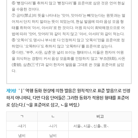
⑥ ‘뻗장다리’를 취하지 않고 ‘뻗정다리’를 표준어로 삼은 것은 언어 현실
을 수용한 것이다.
⑦ 금지(禁止)의 뜻을 나타내는 ‘앗아, 앗아라’는 빼앗는다는 원뜻과는 멀
어져서 단지 하지 말라는 뜻이 되었는데, 현실 발음에 따라 음성 모음 형
태를 취하여 ‘아서, 아서라’로 한 것이다. 어원 의식이 희박해졌으므로 어
법에 따라 ‘앗어, 앗어라’와 같이 적지 않고 ‘아서, 아서라’와 같이 적는다.
⑧ ‘오똑이’도 명사나 부사로 다 인정하지 않고 ‘오뚝이’만을 표준어로 정
하였다. ‘오똑하다’도 취하지 않고 ‘오뚝하다’를 표준어로 삼는다.
⑨ 다만, ‘부주, 사둔, 삼춘’은 널리 쓰이는 형태이나, 이들은 한자어 어원
을 의식하는 경향이 커서 음성 모음화를 인정하지 않고 ‘부조(扶助), 사돈
(査頓), 삼촌(三寸)’과 같이 한자어 발음을 그대로 쓴 것을 표준어로 삼았
다.
제9항
‘ㅣ’ 역행 동화 현상에 의한 발음은 원칙적으로 표준 발음으로 인정
하지 아니하되, 다만 다음 단어들은 그러한 동화가 적용된 형태를 표준어
로 삼는다.(ㄱ을 표준어로 삼고, ㄴ을 버림.)
ㄱ
ㄴ
비고
-내기
-나기
서울-, 시골-, 신출-, 풋-.
냄비
남비