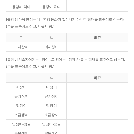
동댕이-치다
동당이-치다
[붙임 1] 다음 단어는 ‘ㅣ’ 역행 동화가 일어나지 아니한 형태를 표준어로 삼는다.
(ㄱ을 표준어로 삼고, ㄴ을 버림.)
ㄱ
ㄴ
비고
아지랑이
아지랭이
[붙임 2] 기술자에게는 ‘-장이’, 그 외에는 ‘-쟁이’가 붙는 형태를 표준어로 삼는다.
(ㄱ을 표준어로 삼고, ㄴ을 버림.)
ㄱ
ㄴ
비고
미장이
미쟁이
유기장이
유기쟁이
멋쟁이
멋장이
소금쟁이
소금장이
담쟁이-덩굴
담장이-덩굴
골목쟁이
골목장이