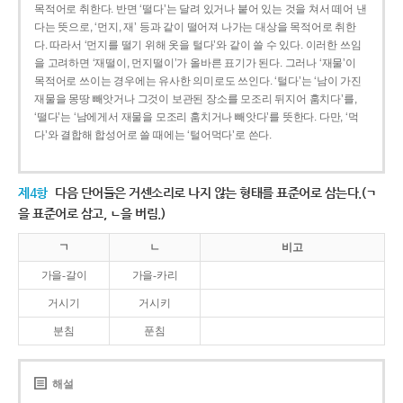
목적어로 취한다. 반면 ‘떨다’는 달려 있거나 붙어 있는 것을 쳐서 떼어 낸
다는 뜻으로, ‘먼지, 재’ 등과 같이 떨어져 나가는 대상을 목적어로 취한
다. 따라서 ‘먼지를 떨기 위해 옷을 털다’와 같이 쓸 수 있다. 이러한 쓰임
을 고려하면 ‘재떨이, 먼지떨이’가 올바른 표기가 된다. 그러나 ‘재물’이
목적어로 쓰이는 경우에는 유사한 의미로도 쓰인다. ‘털다’는 ‘남이 가진
재물을 몽땅 빼앗거나 그것이 보관된 장소를 모조리 뒤지어 훔치다’를,
‘떨다’는 ‘남에게서 재물을 모조리 훔치거나 빼앗다’를 뜻한다. 다만, ‘먹
다’와 결합해 합성어로 쓸 때에는 ‘털어먹다’로 쓴다.
제4항
다음 단어들은 거센소리로 나지 않는 형태를 표준어로 삼는다.(ㄱ
을 표준어로 삼고, ㄴ을 버림.)
ㄱ
ㄴ
비고
가을-갈이
가을-카리
거시기
거시키
분침
푼침
해설