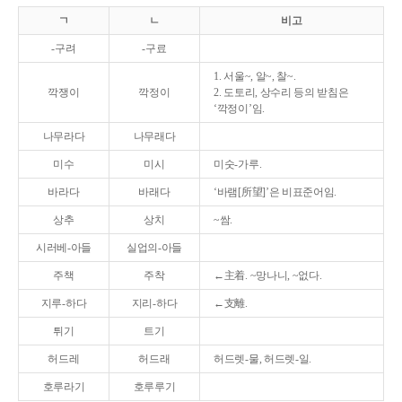
ㄱ
ㄴ
비고
-구려
-구료
1. 서울~, 알~, 찰~.
깍쟁이
깍정이
2. 도토리, 상수리 등의 받침은
‘깍정이’임.
나무라다
나무래다
미수
미시
미숫-가루.
바라다
바래다
‘바램[所望]’은 비표준어임.
상추
상치
~쌈.
시러베-아들
실업의-아들
주책
주착
←主着. ~망나니, ~없다.
지루-하다
지리-하다
←支離.
튀기
트기
허드레
허드래
허드렛-물, 허드렛-일.
호루라기
호루루기