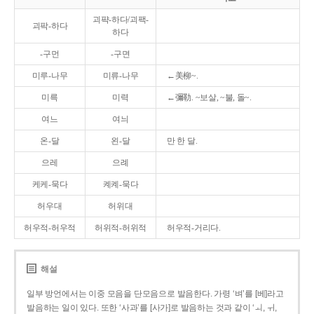
괴퍅-하다/괴팩-
괴팍-하다
하다
-구먼
-구면
미루-나무
미류-나무
←美柳~.
미륵
미력
←彌勒. ~보살, ~불, 돌~.
여느
여늬
온-달
왼-달
만 한 달.
으레
으례
케케-묵다
켸켸-묵다
허우대
허위대
허우적-허우적
허위적-허위적
허우적-거리다.
해설
일부 방언에서는 이중 모음을 단모음으로 발음한다. 가령 ‘벼’를 [베]라고
발음하는 일이 있다. 또한 ‘사과’를 [사가]로 발음하는 것과 같이 ‘ㅚ, ㅟ,