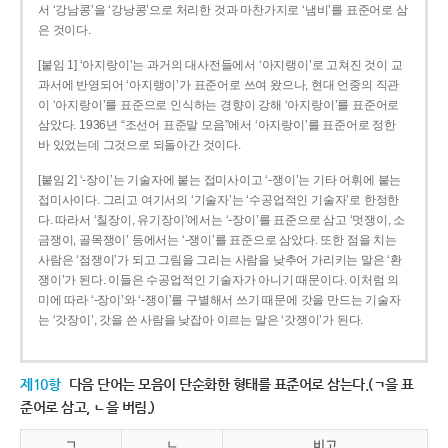
서 ‘강남콩’을 ‘강낭콩’으로 처리한 것과 마찬가지로 ‘냄비’를 표준어로 삼
은 것이다.
[붙임 1] ‘아지랑이’는 과거의 대사전들에서 ‘아지랭이’로 고쳐진 것이 교
과서에 반영되어 ‘아지랭이’가 표준어로 쓰여 왔으나, 현대 언중의 직관
이 ‘아지랑이’를 표준으로 인식하는 경향이 강해 ‘아지랑이’를 표준어로
삼았다. 1936년 “조선어 표준말 모음”에서 ‘아지랑이’를 표준어로 정한
바 있었는데 그것으로 되돌아간 것이다.
[붙임 2] ‘-장이’는 기술자에 붙는 접미사이고 ‘-쟁이’는 기타 어휘에 붙는
접미사이다. 그리고 여기서의 ‘기술자’는 ‘수공업적인 기술자’로 한정한
다. 따라서 ‘칠장이, 유기장이’에서는 ‘-장이’를 표준으로 삼고 ‘멋쟁이, 소
금쟁이, 골목쟁이’ 등에서는 ‘-쟁이’를 표준으로 삼았다. 또한 점을 치는
사람은 ‘점쟁이’가 되고 그림을 그리는 사람을 낮추어 가리키는 말은 ‘환
쟁이’가 된다. 이들은 수공업적인 기술자가 아니기 때문이다. 이처럼 의
미에 따라 ‘-장이’와 ‘-쟁이’를 구별해서 쓰기 때문에 갓을 만드는 기술자
는 ‘갓장이’, 갓을 쓴 사람을 낮잡아 이르는 말은 ‘갓쟁이’가 된다.
제10항
다음 단어는 모음이 단순화한 형태를 표준어로 삼는다.(ㄱ을 표
준어로 삼고, ㄴ을 버림.)
ㄱ
ㄴ
비고