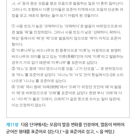
ㅘ, ㅝ’ 등의 원순 모음을 평순 모음으로 발음하는 일은 더 흔히 일어난다.
그러나 이 조항에서 다룬 단어들은 표준어 지역에서도 모음의 단순화 과
정을 겪고, 애초의 형태는 들어 보기 어렵게 된 것들이다.
① 사용 빈도가 높은 ‘괴퍅하다’는 ‘괴팍하다’로 발음이 바뀌었으므로 바
뀐 발음 ‘팍’을 인정하였다. 그러나 사용 빈도가 낮은 ‘강퍅하다, 퍅하다,
퍅성’ 등에서의 ‘퍅’은 ‘팍’으로 발음되지 않으므로 ‘퍅’이 아직도 표준어
형이다.
② ‘미류나무’는 버드나무의 한 종류이므로 ‘미류’는 어원적으로 분명히
버드나무의 의미를 담고 있는 ‘미류(美柳)’인데 이제 ‘미류’라고 발음하는
경우가 거의 없기 때문에 ‘미루나무’를 표준어로 삼았다.
③ ‘여느’도 원래 ‘여늬’였으나 이중 모음 ‘ㅢ’가 단모음 ‘ㅡ’로 변하였으므
로 ‘여느’를 표준어로 삼았다. ‘늬나노’의 ‘늬’도 언어 현실에서 [니]로 소리
나므로 ‘니나노’를 표준어로 삼는다.
④ ‘으례’ 역시 원래 ‘의례(依例)’에서 ‘으례’가 되었던 것인데 ‘례’의 발음
이 ‘레’로 바뀌었으므로 ‘으레’를 표준어로 삼았다. 한편 부사 ‘으레’에 다
시 ‘-이/-히’가 붙은 ‘으레이, 으레히’가 같은 뜻으로 쓰이는 일이 많은데,
이는 인정하지 않는다.
제11항
다음 단어에서는 모음의 발음 변화를 인정하여, 발음이 바뀌어
굳어진 형태를 표준어로 삼는다.(ㄱ을 표준어로 삼고, ㄴ을 버림.)