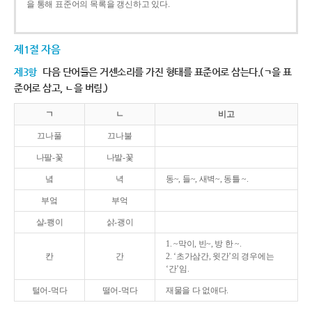
을 통해 표준어의 목록을 갱신하고 있다.
제1절 자음
제3항
다음 단어들은 거센소리를 가진 형태를 표준어로 삼는다.(ㄱ을 표
준어로 삼고, ㄴ을 버림.)
ㄱ
ㄴ
비고
끄나풀
끄나불
나팔-꽃
나발-꽃
녘
녁
동~, 들~, 새벽~, 동틀 ~.
부엌
부억
살-쾡이
삵-괭이
1. ~막이, 빈~, 방 한 ~.
칸
간
2. ‘초가삼간, 윗간’의 경우에는
‘간’임.
털어-먹다
떨어-먹다
재물을 다 없애다.