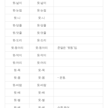
윗-넓이
웃-넓이
윗-눈썹
웃-눈썹
윗-니
웃-니
윗-당줄
웃-당줄
윗-덧줄
웃-덧줄
윗-도리
웃-도리
윗-동아리
웃-동아리
준말은 ‘윗동’임.
윗-막이
웃-막이
윗-머리
웃-머리
윗-목
웃-목
윗-몸
웃-몸
~ 운동.
윗-바람
웃-바람
윗-배
웃-배
윗-벌
웃-벌
윗-변
웃-변
수학 용어.