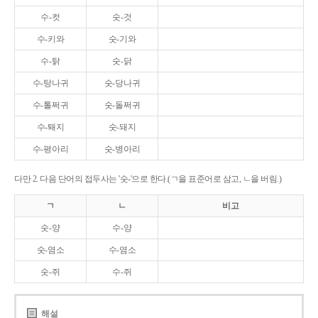
수-컷
숫-것
수-키와
숫-기와
수-탉
숫-닭
수-탕나귀
숫-당나귀
수-톨쩌귀
숫-돌쩌귀
수-퇘지
숫-돼지
수-평아리
숫-병아리
다만 2. 다음 단어의 접두사는 '숫-'으로 한다.(ㄱ을 표준어로 삼고, ㄴ을 버림.)
ㄱ
ㄴ
비고
숫-양
수-양
숫-염소
수-염소
숫-쥐
수-쥐
해설