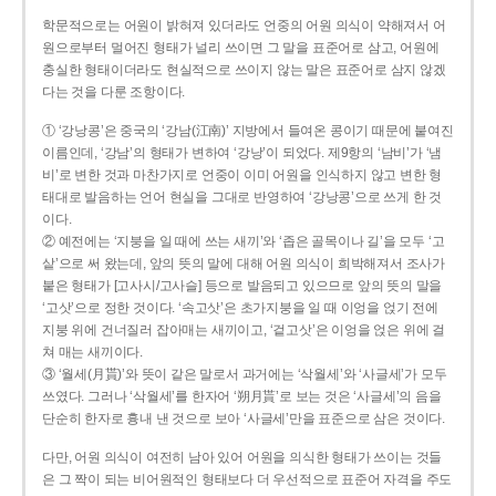
학문적으로는 어원이 밝혀져 있더라도 언중의 어원 의식이 약해져서 어
원으로부터 멀어진 형태가 널리 쓰이면 그 말을 표준어로 삼고, 어원에
충실한 형태이더라도 현실적으로 쓰이지 않는 말은 표준어로 삼지 않겠
다는 것을 다룬 조항이다.
① ‘강낭콩’은 중국의 ‘강남(江南)’ 지방에서 들여온 콩이기 때문에 붙여진
이름인데, ‘강남’의 형태가 변하여 ‘강낭’이 되었다. 제9항의 ‘남비’가 ‘냄
비’로 변한 것과 마찬가지로 언중이 이미 어원을 인식하지 않고 변한 형
태대로 발음하는 언어 현실을 그대로 반영하여 ‘강낭콩’으로 쓰게 한 것
이다.
② 예전에는 ‘지붕을 일 때에 쓰는 새끼’와 ‘좁은 골목이나 길’을 모두 ‘고
샅’으로 써 왔는데, 앞의 뜻의 말에 대해 어원 의식이 희박해져서 조사가
붙은 형태가 [고사시/고사슬] 등으로 발음되고 있으므로 앞의 뜻의 말을
‘고삿’으로 정한 것이다. ‘속고삿’은 초가지붕을 일 때 이엉을 얹기 전에
지붕 위에 건너질러 잡아매는 새끼이고, ‘겉고삿’은 이엉을 얹은 위에 걸
쳐 매는 새끼이다.
③ ‘월세(月貰)’와 뜻이 같은 말로서 과거에는 ‘삭월세’와 ‘사글세’가 모두
쓰였다. 그러나 ‘삭월세’를 한자어 ‘朔月貰’로 보는 것은 ‘사글세’의 음을
단순히 한자로 흉내 낸 것으로 보아 ‘사글세’만을 표준으로 삼은 것이다.
다만, 어원 의식이 여전히 남아 있어 어원을 의식한 형태가 쓰이는 것들
은 그 짝이 되는 비어원적인 형태보다 더 우선적으로 표준어 자격을 주도