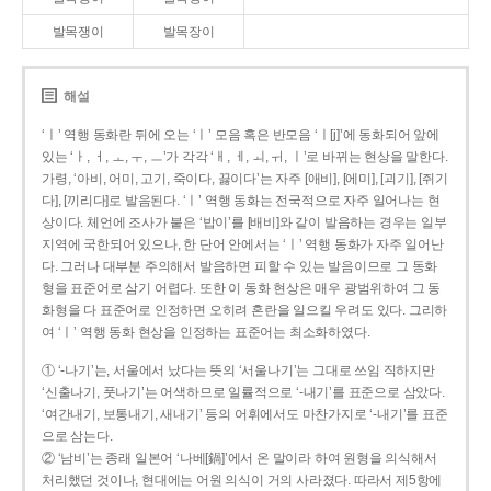
발목쟁이
발목장이
해설
‘ㅣ’ 역행 동화란 뒤에 오는 ‘ㅣ’ 모음 혹은 반모음 ‘ㅣ[j]’에 동화되어 앞에
있는 ‘ㅏ, ㅓ, ㅗ, ㅜ, ㅡ’가 각각 ‘ㅐ, ㅔ, ㅚ, ㅟ, ㅣ’로 바뀌는 현상을 말한다.
가령, ‘아비, 어미, 고기, 죽이다, 끓이다’는 자주 [애비], [에미], [괴기], [쥐기
다], [끼리다]로 발음된다. ‘ㅣ’ 역행 동화는 전국적으로 자주 일어나는 현
상이다. 체언에 조사가 붙은 ‘밥이’를 [배비]와 같이 발음하는 경우는 일부
지역에 국한되어 있으나, 한 단어 안에서는 ‘ㅣ’ 역행 동화가 자주 일어난
다. 그러나 대부분 주의해서 발음하면 피할 수 있는 발음이므로 그 동화
형을 표준어로 삼기 어렵다. 또한 이 동화 현상은 매우 광범위하여 그 동
화형을 다 표준어로 인정하면 오히려 혼란을 일으킬 우려도 있다. 그리하
여 ‘ㅣ’ 역행 동화 현상을 인정하는 표준어는 최소화하였다.
① ‘-나기’는, 서울에서 났다는 뜻의 ‘서울나기’는 그대로 쓰임 직하지만
‘신출나기, 풋나기’는 어색하므로 일률적으로 ‘-내기’를 표준으로 삼았다.
‘여간내기, 보통내기, 새내기’ 등의 어휘에서도 마찬가지로 ‘-내기’를 표준
으로 삼는다.
② ‘남비’는 종래 일본어 ‘나베[鍋]’에서 온 말이라 하여 원형을 의식해서
처리했던 것이나, 현대에는 어원 의식이 거의 사라졌다. 따라서 제5항에