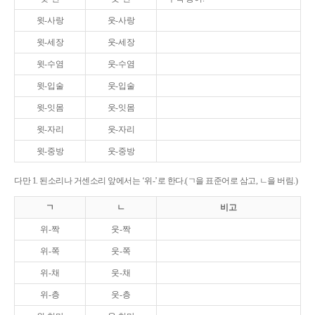
윗-사랑
웃-사랑
윗-세장
웃-세장
윗-수염
웃-수염
윗-입술
웃-입술
윗-잇몸
웃-잇몸
윗-자리
웃-자리
윗-중방
웃-중방
다만 1. 된소리나 거센소리 앞에서는 ‘위-’로 한다.(ㄱ을 표준어로 삼고, ㄴ을 버림.)
ㄱ
ㄴ
비고
위-짝
웃-짝
위-쪽
웃-쪽
위-채
웃-채
위-층
웃-층