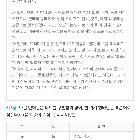
록 규정하였다.
④ ‘갈비, 갓모, 휴지(休紙)’는 변화된 형태인 ‘가리, 갈모, 수지’ 등도 각각
쓰였으나, 본래의 형태가 더 널리 쓰이므로 ‘갈비, 갓모, 휴지’의 형태를
표준어로 인정하였다. 다만, ‘갓모’와는 별개로 비가 올 때 갓 위에 덮어
쓰던 고깔 비슷하게 생긴 물건을 뜻하는 ‘갈모(-帽)’는 표준어로 인정한
다.
⑤ ‘밀-’에 ‘-뜨리다’가 붙은 ‘밀뜨리다’도 언중이 ‘밀다’의 뜻을 의식하고
있으므로 비록 ‘미뜨리다’가 쓰이고 있어도 ‘밀뜨리다’로 쓴다. 다만, ‘-뜨
리다’와 ‘-트리다’가 같은 뜻의 복수 표준어 접미사로 인정되므로 ‘밀뜨리
다’와 함께 ‘밀트리다’도 표준어로 인정된다.
⑥ ‘적이’는 의미적으로 ‘적다’와는 멀어지고 오히려 반대의 의미를 가지
게 되었다. 그 때문에 한동안 ‘저으기’가 널리 보급되기도 하였다. 그러나
반대의 뜻이 되었더라도 원래의 어원 ‘적다’와의 관계는 부정할 수 없기
때문에 ‘저으기’가 아닌 ‘적이’를 표준어로 삼았다.
제6항
다음 단어들은 의미를 구별함이 없이, 한 가지 형태만을 표준어로
삼는다.(ㄱ을 표준어로 삼고, ㄴ을 버림.)
ㄱ
ㄴ
비고
돌
돐
생일, 주기.