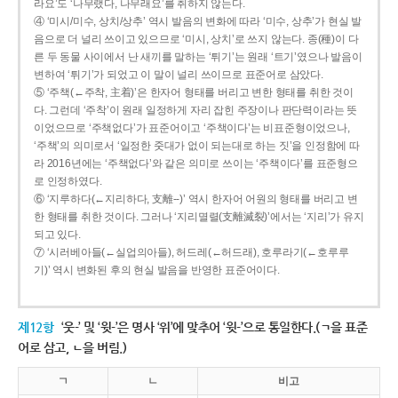
라요’도 ‘나무랬다, 나무래요’를 취하지 않는다.
④ ‘미시/미수, 상치/상추’ 역시 발음의 변화에 따라 ‘미수, 상추’가 현실 발
음으로 더 널리 쓰이고 있으므로 ‘미시, 상치’로 쓰지 않는다. 종(種)이 다
른 두 동물 사이에서 난 새끼를 말하는 ‘튀기’는 원래 ‘트기’였으나 발음이
변하여 ‘튀기’가 되었고 이 말이 널리 쓰이므로 표준어로 삼았다.
⑤ ‘주책(←주착, 主着)’은 한자어 형태를 버리고 변한 형태를 취한 것이
다. 그런데 ‘주착’이 원래 일정하게 자리 잡힌 주장이나 판단력이라는 뜻
이었으므로 ‘주책없다’가 표준어이고 ‘주책이다’는 비표준형이었으나,
‘주책’의 의미로서 ‘일정한 줏대가 없이 되는대로 하는 짓’을 인정함에 따
라 2016년에는 ‘주책없다’와 같은 의미로 쓰이는 ‘주책이다’를 표준형으
로 인정하였다.
⑥ ‘지루하다(←지리하다, 支離--)’ 역시 한자어 어원의 형태를 버리고 변
한 형태를 취한 것이다. 그러나 ‘지리멸렬(支離滅裂)’에서는 ‘지리’가 유지
되고 있다.
⑦ ‘시러베아들(←실업의아들), 허드레(←허드래), 호루라기(←호루루
기)’ 역시 변화된 후의 현실 발음을 반영한 표준어이다.
제12항
‘웃-’ 및 ‘윗-’은 명사 ‘위’에 맞추어 ‘윗-’으로 통일한다.(ㄱ을 표준
어로 삼고, ㄴ을 버림.)
ㄱ
ㄴ
비고