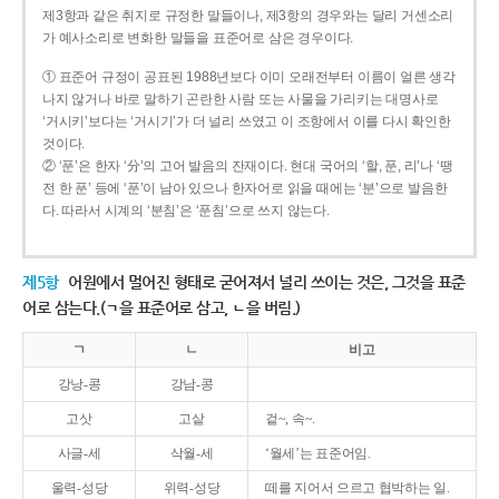
제3항과 같은 취지로 규정한 말들이나, 제3항의 경우와는 달리 거센소리
가 예사소리로 변화한 말들을 표준어로 삼은 경우이다.
① 표준어 규정이 공표된 1988년보다 이미 오래전부터 이름이 얼른 생각
나지 않거나 바로 말하기 곤란한 사람 또는 사물을 가리키는 대명사로
‘거시키’보다는 ‘거시기’가 더 널리 쓰였고 이 조항에서 이를 다시 확인한
것이다.
② ‘푼’은 한자 ‘分’의 고어 발음의 잔재이다. 현대 국어의 ‘할, 푼, 리’나 ‘땡
전 한 푼’ 등에 ‘푼’이 남아 있으나 한자어로 읽을 때에는 ‘분’으로 발음한
다. 따라서 시계의 ‘분침’은 ‘푼침’으로 쓰지 않는다.
제5항
어원에서 멀어진 형태로 굳어져서 널리 쓰이는 것은, 그것을 표준
어로 삼는다.(ㄱ을 표준어로 삼고, ㄴ을 버림.)
ㄱ
ㄴ
비고
강낭-콩
강남-콩
고삿
고샅
겉~, 속~.
사글-세
삭월-세
‘월세’는 표준어임.
울력-성당
위력-성당
떼를 지어서 으르고 협박하는 일.