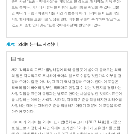
종이 사전 “표준국어대사전”을 바탕으로 한 것으로, 현재에도 계속 수정·
보완 중이다. 여기에서 방대한 어휘의 표준어형을 확인할 수 있다. 그뿐
만 아니라 국립국어원에서는 시간의 흐름에 따라 과거에는 비표준어였
지만 현재에는 표준어로 인정될 만한 어휘를 꾸준히 추가하여 발표하고
있고, 이 또한 인터넷판 “표준국어대사전”에 반영되어 있다.
제2항
외래어는 따로 사정한다.
해설
세계 각국과의 교류가 활발해짐에 따라 물밀 듯이 쏟아져 들어오는 외국
의 말은 지속적으로 조사하여 국어의 일부로 수용할 것인가의 여부를 결
정해 주어야 할 뿐 아니라, 그 표기 역시 결정해 주어야 한다. 이 조항은
외국의 말이 국어의 일부인 외래어로 인정될 수 있는 것인지를 결정하는
사정 작업을 표준어 규정과는 별도로 한다는 사실을 밝힌 것이다. 표준어
를 사정하는 데에는 사회적, 시대적, 지역적 기준을 적용하지만 외래어를
사정하는 데에는 그러한 기준을 적용하기 어렵기 때문에 이 조항을 따로
마련한 것이다.
이에 따라 외래어는 외래어 표기법(문체부 고시 제2017-14호)을 기준으
로 별도로 사정한다. 다만 외래어 표기법의 ‘외래어’가 고유 명사를 포함