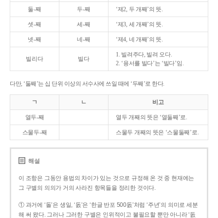
둘-째
두-째
‘제2, 두 개째’의 뜻.
셋-째
세-째
‘제3, 세 개째’의 뜻.
넷-째
네-째
‘제4, 네 개째’의 뜻.
1. 빌려주다, 빌려 오다.
빌리다
빌다
2. ‘용서를 빌다’는 ‘빌다’임.
다만, ‘둘째’는 십 단위 이상의 서수사에 쓰일 때에 ‘두째’로 한다.
ㄱ
ㄴ
비고
열두-째
열두 개째의 뜻은 ‘열둘째’로.
스물두-째
스물두 개째의 뜻은 ‘스물둘째’로.
해설
이 조항은 그동안 용법의 차이가 있는 것으로 규정해 온 것 중 현재에는
그 구별의 의의가 거의 사라진 항목들을 정리한 것이다.
① 과거에 ‘돌’은 생일, ‘돐’은 ‘한글 반포 500돐’처럼 ‘주년’의 의미로 세분
해 써 왔다. 그러나 그러한 구별은 인위적이고 불필요할 뿐만 아니라 ‘돐