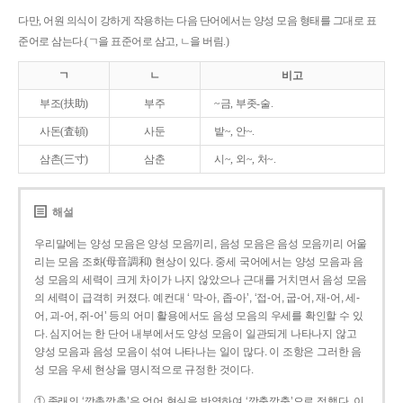
다만, 어원 의식이 강하게 작용하는 다음 단어에서는 양성 모음 형태를 그대로 표
준어로 삼는다.(ㄱ을 표준어로 삼고, ㄴ을 버림.)
ㄱ
ㄴ
비고
부조(扶助)
부주
~금, 부좃-술.
사돈(査頓)
사둔
밭~, 안~.
삼촌(三寸)
삼춘
시~, 외~, 처~.
해설
우리말에는 양성 모음은 양성 모음끼리, 음성 모음은 음성 모음끼리 어울
리는 모음 조화(母音調和) 현상이 있다. 중세 국어에서는 양성 모음과 음
성 모음의 세력이 크게 차이가 나지 않았으나 근대를 거치면서 음성 모음
의 세력이 급격히 커졌다. 예컨대 ‘ 막-아, 좁-아’, ‘접-어, 굽-어, 재-어, 세-
어, 괴-어, 쥐-어’ 등의 어미 활용에서도 음성 모음의 우세를 확인할 수 있
다. 심지어는 한 단어 내부에서도 양성 모음이 일관되게 나타나지 않고
양성 모음과 음성 모음이 섞여 나타나는 일이 많다. 이 조항은 그러한 음
성 모음 우세 현상을 명시적으로 규정한 것이다.
① 종래의 ‘깡총깡총’은 언어 현실을 반영하여 ‘깡충깡충’으로 정했다. 이